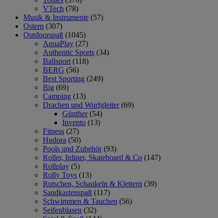
VTech
(78)
Musik & Instrumente
(57)
Ostern
(307)
Outdoorspaß
(1045)
AquaPlay
(27)
Authentic Sports
(34)
Ballsport
(118)
BERG
(56)
Best Sporting
(249)
Big
(69)
Camping
(13)
Drachen und Wurfgleiter
(69)
Günther
(54)
Invento
(13)
Fitness
(27)
Hudora
(50)
Pools und Zubehör
(93)
Roller, Inliner, Skateboard & Co
(147)
Rollplay
(5)
Rolly Toys
(13)
Rutschen, Schaukeln & Klettern
(39)
Sandkastenspaß
(117)
Schwimmen & Tauchen
(56)
Seifenblasen
(32)