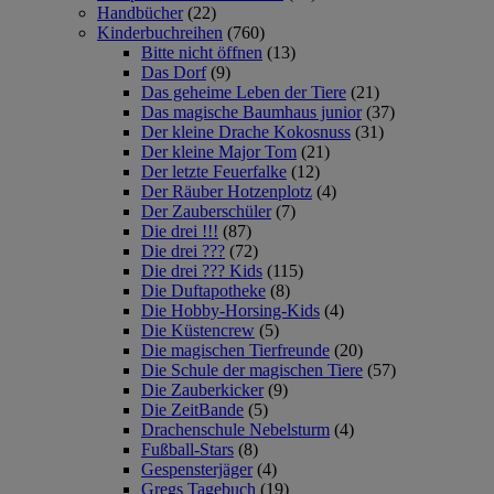
Handbücher
(22)
Kinderbuchreihen
(760)
Bitte nicht öffnen
(13)
Das Dorf
(9)
Das geheime Leben der Tiere
(21)
Das magische Baumhaus junior
(37)
Der kleine Drache Kokosnuss
(31)
Der kleine Major Tom
(21)
Der letzte Feuerfalke
(12)
Der Räuber Hotzenplotz
(4)
Der Zauberschüler
(7)
Die drei !!!
(87)
Die drei ???
(72)
Die drei ??? Kids
(115)
Die Duftapotheke
(8)
Die Hobby-Horsing-Kids
(4)
Die Küstencrew
(5)
Die magischen Tierfreunde
(20)
Die Schule der magischen Tiere
(57)
Die Zauberkicker
(9)
Die ZeitBande
(5)
Drachenschule Nebelsturm
(4)
Fußball-Stars
(8)
Gespensterjäger
(4)
Gregs Tagebuch
(19)