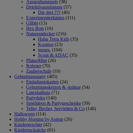
Ausgrabungssets
(38)
Detektivausrüstung
(57)
Die drei ???
(40)
Experimentierkästen
(111)
Glibbi
(13)
Hex Bots
(10)
Naturentdecker
(216)
Haba Terra Kids
(35)
Kosmos
(23)
moses.
(104)
Scout & ADAC
(35)
PhänoMint
(26)
Roboter
(70)
Zauberschule
(10)
Geburtstagsparty
(405)
Einladungskarten
(24)
Geburtstagskerzen & -kränze
(54)
Latexballons
(71)
Partydeko
(140)
Spielideen & Partygeschenke
(59)
Teller, Becher, Servietten & Co
(146)
Halloween
(114)
Hobby Horsing by Astrup
(26)
Kindergeschirr
(42)
Kinderrucksäcke
(61)