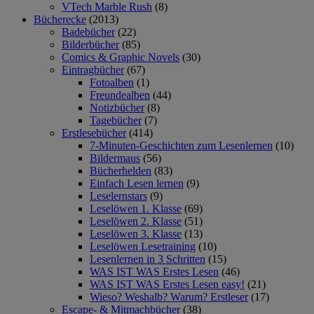
VTech Marble Rush
(8)
Bücherecke
(2013)
Badebücher
(22)
Bilderbücher
(85)
Comics & Graphic Novels
(30)
Eintragbücher
(67)
Fotoalben
(1)
Freundealben
(44)
Notizbücher
(8)
Tagebücher
(7)
Erstlesebücher
(414)
7-Minuten-Geschichten zum Lesenlernen
(10)
Bildermaus
(56)
Bücherhelden
(83)
Einfach Lesen lernen
(9)
Leselernstars
(9)
Leselöwen 1. Klasse
(69)
Leselöwen 2. Klasse
(51)
Leselöwen 3. Klasse
(13)
Leselöwen Lesetraining
(10)
Lesenlernen in 3 Schritten
(15)
WAS IST WAS Erstes Lesen
(46)
WAS IST WAS Erstes Lesen easy!
(21)
Wieso? Weshalb? Warum? Erstleser
(17)
Escape- & Mitmachbücher
(38)