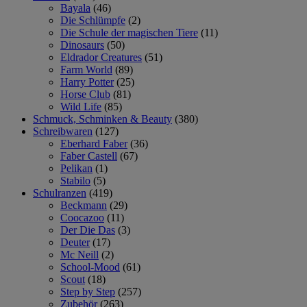
Bayala
(46)
Die Schlümpfe
(2)
Die Schule der magischen Tiere
(11)
Dinosaurs
(50)
Eldrador Creatures
(51)
Farm World
(89)
Harry Potter
(25)
Horse Club
(81)
Wild Life
(85)
Schmuck, Schminken & Beauty
(380)
Schreibwaren
(127)
Eberhard Faber
(36)
Faber Castell
(67)
Pelikan
(1)
Stabilo
(5)
Schulranzen
(419)
Beckmann
(29)
Coocazoo
(11)
Der Die Das
(3)
Deuter
(17)
Mc Neill
(2)
School-Mood
(61)
Scout
(18)
Step by Step
(257)
Zubehör
(263)