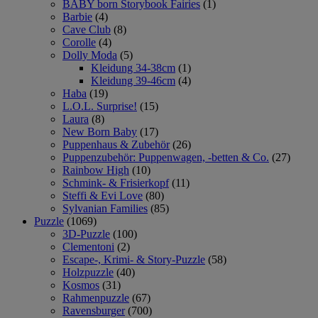
BABY born Storybook Fairies
(1)
Barbie
(4)
Cave Club
(8)
Corolle
(4)
Dolly Moda
(5)
Kleidung 34-38cm
(1)
Kleidung 39-46cm
(4)
Haba
(19)
L.O.L. Surprise!
(15)
Laura
(8)
New Born Baby
(17)
Puppenhaus & Zubehör
(26)
Puppenzubehör: Puppenwagen, -betten & Co.
(27)
Rainbow High
(10)
Schmink- & Frisierkopf
(11)
Steffi & Evi Love
(80)
Sylvanian Families
(85)
Puzzle
(1069)
3D-Puzzle
(100)
Clementoni
(2)
Escape-, Krimi- & Story-Puzzle
(58)
Holzpuzzle
(40)
Kosmos
(31)
Rahmenpuzzle
(67)
Ravensburger
(700)