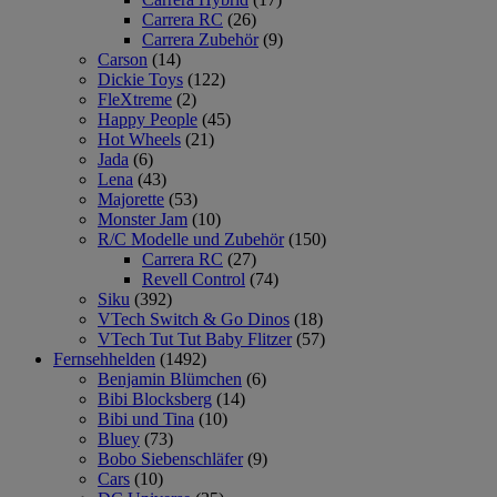
Carrera RC
(26)
Carrera Zubehör
(9)
Carson
(14)
Dickie Toys
(122)
FleXtreme
(2)
Happy People
(45)
Hot Wheels
(21)
Jada
(6)
Lena
(43)
Majorette
(53)
Monster Jam
(10)
R/C Modelle und Zubehör
(150)
Carrera RC
(27)
Revell Control
(74)
Siku
(392)
VTech Switch & Go Dinos
(18)
VTech Tut Tut Baby Flitzer
(57)
Fernsehhelden
(1492)
Benjamin Blümchen
(6)
Bibi Blocksberg
(14)
Bibi und Tina
(10)
Bluey
(73)
Bobo Siebenschläfer
(9)
Cars
(10)