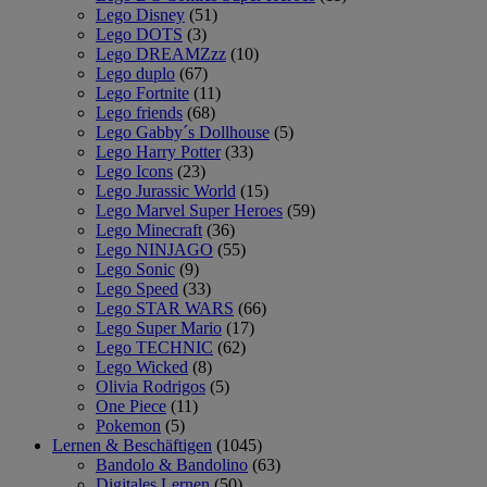
Lego Disney
(51)
Lego DOTS
(3)
Lego DREAMZzz
(10)
Lego duplo
(67)
Lego Fortnite
(11)
Lego friends
(68)
Lego Gabby´s Dollhouse
(5)
Lego Harry Potter
(33)
Lego Icons
(23)
Lego Jurassic World
(15)
Lego Marvel Super Heroes
(59)
Lego Minecraft
(36)
Lego NINJAGO
(55)
Lego Sonic
(9)
Lego Speed
(33)
Lego STAR WARS
(66)
Lego Super Mario
(17)
Lego TECHNIC
(62)
Lego Wicked
(8)
Olivia Rodrigos
(5)
One Piece
(11)
Pokemon
(5)
Lernen & Beschäftigen
(1045)
Bandolo & Bandolino
(63)
Digitales Lernen
(50)