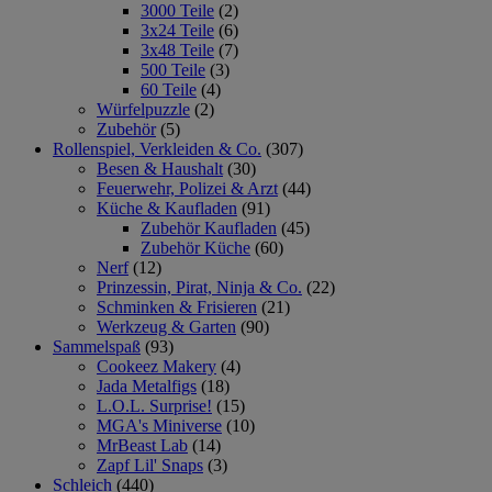
3000 Teile
(2)
3x24 Teile
(6)
3x48 Teile
(7)
500 Teile
(3)
60 Teile
(4)
Würfelpuzzle
(2)
Zubehör
(5)
Rollenspiel, Verkleiden & Co.
(307)
Besen & Haushalt
(30)
Feuerwehr, Polizei & Arzt
(44)
Küche & Kaufladen
(91)
Zubehör Kaufladen
(45)
Zubehör Küche
(60)
Nerf
(12)
Prinzessin, Pirat, Ninja & Co.
(22)
Schminken & Frisieren
(21)
Werkzeug & Garten
(90)
Sammelspaß
(93)
Cookeez Makery
(4)
Jada Metalfigs
(18)
L.O.L. Surprise!
(15)
MGA's Miniverse
(10)
MrBeast Lab
(14)
Zapf Lil' Snaps
(3)
Schleich
(440)