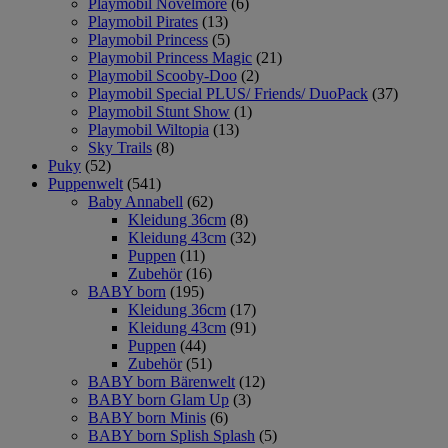
Playmobil Novelmore
(6)
Playmobil Pirates
(13)
Playmobil Princess
(5)
Playmobil Princess Magic
(21)
Playmobil Scooby-Doo
(2)
Playmobil Special PLUS/ Friends/ DuoPack
(37)
Playmobil Stunt Show
(1)
Playmobil Wiltopia
(13)
Sky Trails
(8)
Puky
(52)
Puppenwelt
(541)
Baby Annabell
(62)
Kleidung 36cm
(8)
Kleidung 43cm
(32)
Puppen
(11)
Zubehör
(16)
BABY born
(195)
Kleidung 36cm
(17)
Kleidung 43cm
(91)
Puppen
(44)
Zubehör
(51)
BABY born Bärenwelt
(12)
BABY born Glam Up
(3)
BABY born Minis
(6)
BABY born Splish Splash
(5)