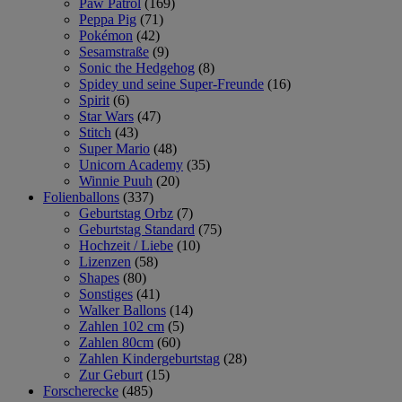
Paw Patrol
(169)
Peppa Pig
(71)
Pokémon
(42)
Sesamstraße
(9)
Sonic the Hedgehog
(8)
Spidey und seine Super-Freunde
(16)
Spirit
(6)
Star Wars
(47)
Stitch
(43)
Super Mario
(48)
Unicorn Academy
(35)
Winnie Puuh
(20)
Folienballons
(337)
Geburtstag Orbz
(7)
Geburtstag Standard
(75)
Hochzeit / Liebe
(10)
Lizenzen
(58)
Shapes
(80)
Sonstiges
(41)
Walker Ballons
(14)
Zahlen 102 cm
(5)
Zahlen 80cm
(60)
Zahlen Kindergeburtstag
(28)
Zur Geburt
(15)
Forscherecke
(485)