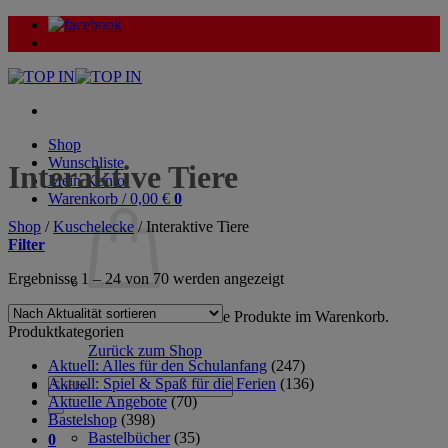
Zum
Inhalt
springen
Shop
Wunschliste
Interaktive Tiere
Mein Konto
Warenkorb /
0,00
€
0
Shop
/
Kuschelecke
/
Interaktive Tiere
Filter
Nach
Ergebnisse 1 – 24 von 70 werden angezeigt
Aktualität
sortiert
Es befinden sich keine Produkte im Warenkorb.
Produktkategorien
Zurück zum Shop
Aktuell: Alles für den Schulanfang
(247)
Aktuell: Spiel & Spaß für die Ferien
(136)
Suche
Aktuelle Angebote
(70)
nach:
Bastelshop
(398)
Bastelbücher
(35)
0