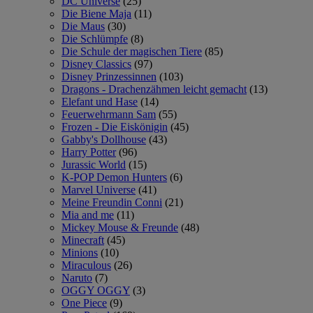
DC Universe
(25)
Die Biene Maja
(11)
Die Maus
(30)
Die Schlümpfe
(8)
Die Schule der magischen Tiere
(85)
Disney Classics
(97)
Disney Prinzessinnen
(103)
Dragons - Drachenzähmen leicht gemacht
(13)
Elefant und Hase
(14)
Feuerwehrmann Sam
(55)
Frozen - Die Eiskönigin
(45)
Gabby's Dollhouse
(43)
Harry Potter
(96)
Jurassic World
(15)
K-POP Demon Hunters
(6)
Marvel Universe
(41)
Meine Freundin Conni
(21)
Mia and me
(11)
Mickey Mouse & Freunde
(48)
Minecraft
(45)
Minions
(10)
Miraculous
(26)
Naruto
(7)
OGGY OGGY
(3)
One Piece
(9)