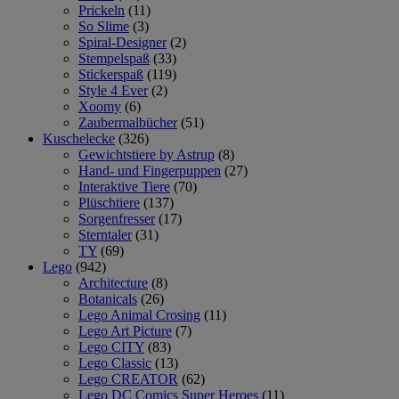
Prickeln
(11)
So Slime
(3)
Spiral-Designer
(2)
Stempelspaß
(33)
Stickerspaß
(119)
Style 4 Ever
(2)
Xoomy
(6)
Zaubermalbücher
(51)
Kuschelecke
(326)
Gewichtstiere by Astrup
(8)
Hand- und Fingerpuppen
(27)
Interaktive Tiere
(70)
Plüschtiere
(137)
Sorgenfresser
(17)
Sterntaler
(31)
TY
(69)
Lego
(942)
Architecture
(8)
Botanicals
(26)
Lego Animal Crosing
(11)
Lego Art Picture
(7)
Lego CITY
(83)
Lego Classic
(13)
Lego CREATOR
(62)
Lego DC Comics Super Heroes
(11)