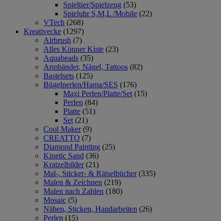
Spieltier/Spielzeug
(53)
Spieluhr S,M,L /Mobile
(22)
VTech
(268)
Kreativecke
(1297)
Airbrush
(7)
Alles Könner Kiste
(23)
Aquabeads
(35)
Armbänder, Nägel, Tattoos
(82)
Bastelsets
(125)
Bügelperlen/Hama/SES
(176)
Maxi Perlen/Platte/Set
(15)
Perlen
(84)
Platte
(51)
Set
(21)
Cool Maker
(9)
CREATTO
(7)
Diamond Painting
(25)
Kinetic Sand
(36)
Kratzelbilder
(21)
Mal-, Sticker- & Rätselbücher
(335)
Malen & Zeichnen
(219)
Malen nach Zahlen
(180)
Mosaic
(5)
Nähen, Sticken, Handarbeiten
(26)
Perlen
(15)