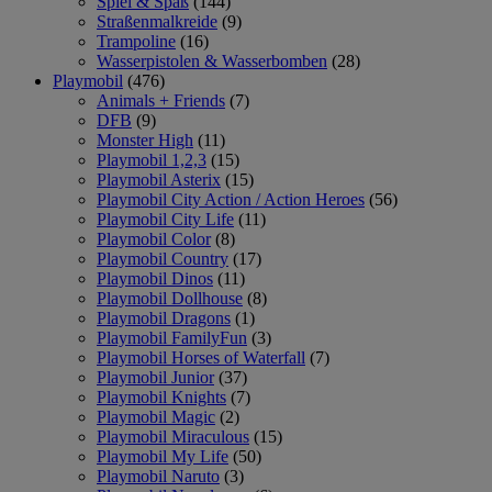
Spiel & Spaß
(144)
Straßenmalkreide
(9)
Trampoline
(16)
Wasserpistolen & Wasserbomben
(28)
Playmobil
(476)
Animals + Friends
(7)
DFB
(9)
Monster High
(11)
Playmobil 1,2,3
(15)
Playmobil Asterix
(15)
Playmobil City Action / Action Heroes
(56)
Playmobil City Life
(11)
Playmobil Color
(8)
Playmobil Country
(17)
Playmobil Dinos
(11)
Playmobil Dollhouse
(8)
Playmobil Dragons
(1)
Playmobil FamilyFun
(3)
Playmobil Horses of Waterfall
(7)
Playmobil Junior
(37)
Playmobil Knights
(7)
Playmobil Magic
(2)
Playmobil Miraculous
(15)
Playmobil My Life
(50)
Playmobil Naruto
(3)