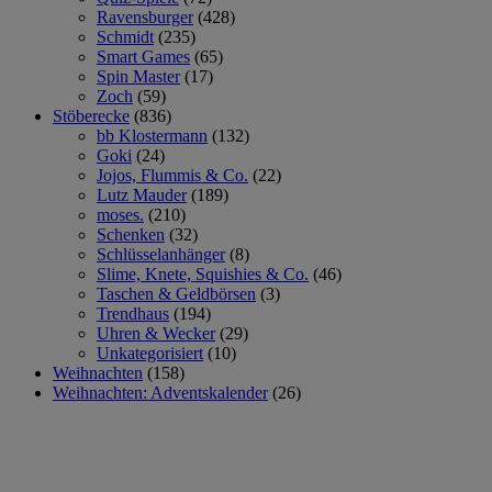
Ravensburger
(428)
Schmidt
(235)
Smart Games
(65)
Spin Master
(17)
Zoch
(59)
Stöberecke
(836)
bb Klostermann
(132)
Goki
(24)
Jojos, Flummis & Co.
(22)
Lutz Mauder
(189)
moses.
(210)
Schenken
(32)
Schlüsselanhänger
(8)
Slime, Knete, Squishies & Co.
(46)
Taschen & Geldbörsen
(3)
Trendhaus
(194)
Uhren & Wecker
(29)
Unkategorisiert
(10)
Weihnachten
(158)
Weihnachten: Adventskalender
(26)