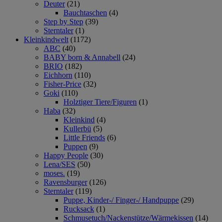
Deuter
(21)
Bauchtaschen
(4)
Step by Step
(39)
Sterntaler
(1)
Kleinkindwelt
(1172)
ABC
(40)
BABY born & Annabell
(24)
BRIO
(182)
Eichhorn
(110)
Fisher-Price
(32)
Goki
(110)
Holztiger Tiere/Figuren
(1)
Haba
(32)
Kleinkind
(4)
Kullerbü
(5)
Little Friends
(6)
Puppen
(9)
Happy People
(30)
Lena/SES
(50)
moses.
(19)
Ravensburger
(126)
Sterntaler
(119)
Puppe, Kinder-/ Finger-/ Handpuppe
(29)
Rucksack
(1)
Schmusetuch/Nackenstütze/Wärmekissen
(14)