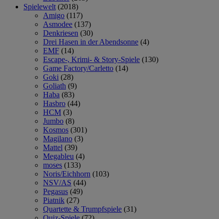
Spielewelt
(2018)
Amigo
(117)
Asmodee
(137)
Denkriesen
(30)
Drei Hasen in der Abendsonne
(4)
EMF
(14)
Escape-, Krimi- & Story-Spiele
(130)
Game Factory/Carletto
(14)
Goki
(28)
Goliath
(9)
Haba
(83)
Hasbro
(44)
HCM
(3)
Jumbo
(8)
Kosmos
(301)
Magilano
(3)
Mattel
(39)
Megableu
(4)
moses
(133)
Noris/Eichhorn
(103)
NSV/AS
(44)
Pegasus
(49)
Piatnik
(27)
Quartette & Trumpfspiele
(31)
Quiz-Spiele
(72)