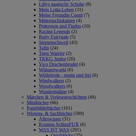
Lillys magische Schuhe
(8)
Mein Lotta-Leben
(31)
Meine Freundin Conni
(7)
Mitternachtskatzen
(4)
Pettersson und Findus
(10)
Racing Legends
(2)
Ruby Fairygale
(5)
Sternenschweif
(43)
Tafiti
(24)
Tiger Warrior
(2)
TKKG Junior
(20)
Vico Drachenbruder
(4)
Whisperworld
(6)
Wildpferde - mutig und frei
(6)
Windwalkers
(2)
Woodwalkers
(6)
Wundermähne
(4)
Märchen & Vorlesegeschichten
(49)
Minibücher
(66)
Pappbilderbücher
(161)
Wissens- & Sachbücher
(589)
Alleswisser
(31)
Kosmos SchlauFUX
(6)
WAS IST WAS
(291)
Quizblöcke
(25)