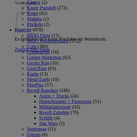
Glorex
(2)
Warenkorb
Knorr Prandell
(272)
Kreul
(82)
Marabu
(2)
Prickeln
(2)
Bauecke
(978)
BRIO Flora
(13)
Es befinden sich keine Produkte im Warenkorb.
BRIO Holzeisenbahn
(152)
Cobi
(360)
Zurück zum Shop
Constructor
(16)
Games Workshop
(62)
Gecko Run
(10)
GraviTrax
(63)
Kapla
(13)
Metal Earth
(10)
PlusPlus
(57)
Revell Bausätze
(186)
Autos + Trucks
(24)
Hubschrauber + Flugzeuge
(51)
Militärfahrzeuge
(43)
Revell Zubehör
(70)
Schiffe
(4)
Star Wars
(5)
Supermag
(11)
Ugears
(6)