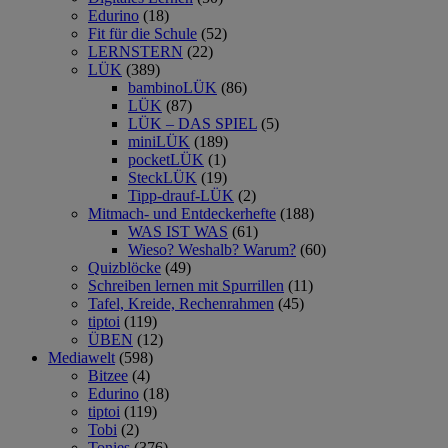
Edurino
(18)
Fit für die Schule
(52)
LERNSTERN
(22)
LÜK
(389)
bambinoLÜK
(86)
LÜK
(87)
LÜK – DAS SPIEL
(5)
miniLÜK
(189)
pocketLÜK
(1)
SteckLÜK
(19)
Tipp-drauf-LÜK
(2)
Mitmach- und Entdeckerhefte
(188)
WAS IST WAS
(61)
Wieso? Weshalb? Warum?
(60)
Quizblöcke
(49)
Schreiben lernen mit Spurrillen
(11)
Tafel, Kreide, Rechenrahmen
(45)
tiptoi
(119)
ÜBEN
(12)
Mediawelt
(598)
Bitzee
(4)
Edurino
(18)
tiptoi
(119)
Tobi
(2)
Tonies
(376)