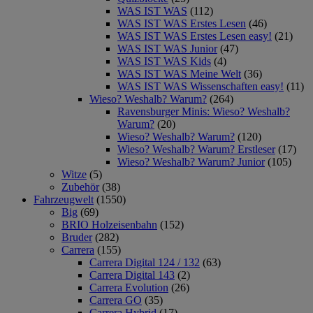
WAS IST WAS
(112)
WAS IST WAS Erstes Lesen
(46)
WAS IST WAS Erstes Lesen easy!
(21)
WAS IST WAS Junior
(47)
WAS IST WAS Kids
(4)
WAS IST WAS Meine Welt
(36)
WAS IST WAS Wissenschaften easy!
(11)
Wieso? Weshalb? Warum?
(264)
Ravensburger Minis: Wieso? Weshalb?
Warum?
(20)
Wieso? Weshalb? Warum?
(120)
Wieso? Weshalb? Warum? Erstleser
(17)
Wieso? Weshalb? Warum? Junior
(105)
Witze
(5)
Zubehör
(38)
Fahrzeugwelt
(1550)
Big
(69)
BRIO Holzeisenbahn
(152)
Bruder
(282)
Carrera
(155)
Carrera Digital 124 / 132
(63)
Carrera Digital 143
(2)
Carrera Evolution
(26)
Carrera GO
(35)
Carrera Hybrid
(17)