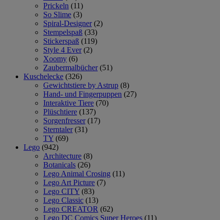
Prickeln
(11)
So Slime
(3)
Spiral-Designer
(2)
Stempelspaß
(33)
Stickerspaß
(119)
Style 4 Ever
(2)
Xoomy
(6)
Zaubermalbücher
(51)
Kuschelecke
(326)
Gewichtstiere by Astrup
(8)
Hand- und Fingerpuppen
(27)
Interaktive Tiere
(70)
Plüschtiere
(137)
Sorgenfresser
(17)
Sterntaler
(31)
TY
(69)
Lego
(942)
Architecture
(8)
Botanicals
(26)
Lego Animal Crosing
(11)
Lego Art Picture
(7)
Lego CITY
(83)
Lego Classic
(13)
Lego CREATOR
(62)
Lego DC Comics Super Heroes
(11)