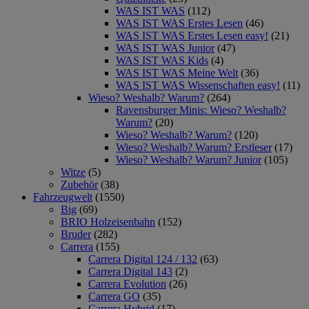
WAS IST WAS
(112)
WAS IST WAS Erstes Lesen
(46)
WAS IST WAS Erstes Lesen easy!
(21)
WAS IST WAS Junior
(47)
WAS IST WAS Kids
(4)
WAS IST WAS Meine Welt
(36)
WAS IST WAS Wissenschaften easy!
(11)
Wieso? Weshalb? Warum?
(264)
Ravensburger Minis: Wieso? Weshalb?
Warum?
(20)
Wieso? Weshalb? Warum?
(120)
Wieso? Weshalb? Warum? Erstleser
(17)
Wieso? Weshalb? Warum? Junior
(105)
Witze
(5)
Zubehör
(38)
Fahrzeugwelt
(1550)
Big
(69)
BRIO Holzeisenbahn
(152)
Bruder
(282)
Carrera
(155)
Carrera Digital 124 / 132
(63)
Carrera Digital 143
(2)
Carrera Evolution
(26)
Carrera GO
(35)
Carrera Hybrid
(17)