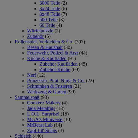
3000 Teile
(2)
3x24 Teile
(6)
3x48 Teile
(7)
500 Teile
(3)
60 Teile
(4)
Würfelpuzzle
(2)
Zubehör
(5)
Rollenspiel, Verkleiden & Co.
(307)
Besen & Haushalt
(30)
Feuerwehr, Polizei & Arzt
(44)
Küche & Kaufladen
(91)
Zubehör Kaufladen
(45)
Zubehör Küche
(60)
Nerf
(12)
Prinzessin, Pirat, Ninja & Co.
(22)
Schminken & Frisieren
(21)
Werkzeug & Garten
(90)
Sammelspaß
(93)
Cookeez Makery
(4)
Jada Metalfigs
(18)
L.O.L. Surprise!
(15)
MGA's Miniverse
(10)
MrBeast Lab
(14)
Zapf Lil' Snaps
(3)
Schleich
(440)