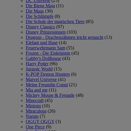
DC Universe
(25)
Die Biene Maja
(11)
Die Maus
(30)
Die Schlümpfe
(8)
Die Schule der magischen Tiere
(85)
Disney Classics
(97)
Disney Prinzessinnen
(103)
Dragons - Drachenzähmen leicht gemacht
(13)
Elefant und Hase
(14)
Feuerwehrmann Sam
(55)
Frozen - Die Eiskönigin
(45)
Gabby's Dollhouse
(43)
Harry Potter
(96)
Jurassic World
(15)
K-POP Demon Hunters
(6)
Marvel Universe
(41)
Meine Freundin Conni
(21)
Mia and me
(11)
Mickey Mouse & Freunde
(48)
Minecraft
(45)
Minions
(10)
Miraculous
(26)
Naruto
(7)
OGGY OGGY
(3)
One Piece
(9)