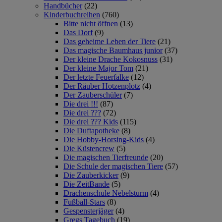
Handbücher
(22)
Kinderbuchreihen
(760)
Bitte nicht öffnen
(13)
Das Dorf
(9)
Das geheime Leben der Tiere
(21)
Das magische Baumhaus junior
(37)
Der kleine Drache Kokosnuss
(31)
Der kleine Major Tom
(21)
Der letzte Feuerfalke
(12)
Der Räuber Hotzenplotz
(4)
Der Zauberschüler
(7)
Die drei !!!
(87)
Die drei ???
(72)
Die drei ??? Kids
(115)
Die Duftapotheke
(8)
Die Hobby-Horsing-Kids
(4)
Die Küstencrew
(5)
Die magischen Tierfreunde
(20)
Die Schule der magischen Tiere
(57)
Die Zauberkicker
(9)
Die ZeitBande
(5)
Drachenschule Nebelsturm
(4)
Fußball-Stars
(8)
Gespensterjäger
(4)
Gregs Tagebuch
(19)