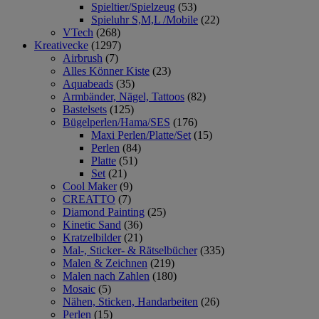
Spieltier/Spielzeug
(53)
Spieluhr S,M,L /Mobile
(22)
VTech
(268)
Kreativecke
(1297)
Airbrush
(7)
Alles Könner Kiste
(23)
Aquabeads
(35)
Armbänder, Nägel, Tattoos
(82)
Bastelsets
(125)
Bügelperlen/Hama/SES
(176)
Maxi Perlen/Platte/Set
(15)
Perlen
(84)
Platte
(51)
Set
(21)
Cool Maker
(9)
CREATTO
(7)
Diamond Painting
(25)
Kinetic Sand
(36)
Kratzelbilder
(21)
Mal-, Sticker- & Rätselbücher
(335)
Malen & Zeichnen
(219)
Malen nach Zahlen
(180)
Mosaic
(5)
Nähen, Sticken, Handarbeiten
(26)
Perlen
(15)