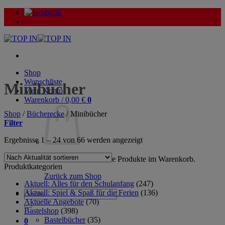
Zum
Inhalt
springen
Shop
Wunschliste
Minibücher
Mein Konto
Warenkorb /
0,00
€
0
Shop
/
Bücherecke
/
Minibücher
Filter
Nach
Ergebnisse 1 – 24 von 66 werden angezeigt
Aktualität
sortiert
Es befinden sich keine Produkte im Warenkorb.
Produktkategorien
Zurück zum Shop
Aktuell: Alles für den Schulanfang
(247)
Aktuell: Spiel & Spaß für die Ferien
(136)
Suche
Aktuelle Angebote
(70)
nach:
Bastelshop
(398)
Bastelbücher
(35)
0