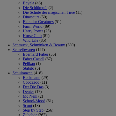
Bayala
(46)
Die Schlümpfe
(2)
Die Schule der magischen Tiere
(11)
Dinosaurs
(50)
Eldrador Creatures
(51)
Farm World
(89)
Harry Potter
(25)
Horse Club
(81)
Wild Life
(85)
Schmuck, Schminken & Beauty
(380)
Schreibwaren
(127)
Eberhard Faber
(36)
Faber Castell
(67)
Pelikan
(1)
Stabilo
(5)
Schulranzen
(418)
Beckmann
(29)
Coocazoo
(11)
Der Die Das
(3)
Deuter
(17)
Mc Neill
(2)
School-Mood
(61)
Scout
(18)
Step by Step
(256)
Zubehör
(262)