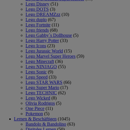
Lego Disney
(51)
Lego DOTS
(3)
Lego DREAMZzz
(10)
Lego duplo
(67)
Lego Fortnite
(11)
Lego friends
(68)
Lego Gabby´s Dollhouse
(5)
Lego Harry Potter
(33)
Lego Icons
(23)
Lego Jurassic World
(15)
Lego Marvel Super Heroes
(59)
Lego Minecraft
(36)
Lego NINJAGO
(55)
Lego Sonic
(9)
Lego Speed
(33)
Lego STAR WARS
(66)
Lego Super Mario
(17)
Lego TECHNIC
(62)
Lego Wicked
(8)
Olivia Rodrigos
(5)
One Piece
(11)
Pokemon
(5)
Lernen & Beschäftigen
(1045)
Bandolo & Bandolino
(63)
Digitales Lernen
(50)