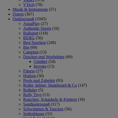
VTech
(78)
Musik & Instrumente
(57)
Ostern
(307)
Outdoorspaß
(1045)
AquaPlay
(27)
Authentic Sports
(34)
Ballsport
(118)
BERG
(56)
Best Sporting
(249)
Big
(69)
Camping
(13)
Drachen und Wurfgleiter
(69)
Günther
(54)
Invento
(13)
Fitness
(27)
Hudora
(50)
Pools und Zubehör
(93)
Roller, Inliner, Skateboard & Co
(147)
Rollplay
(5)
Rolly Toys
(13)
Rutschen, Schaukeln & Klettern
(39)
Sandkastenspaß
(117)
Schwimmen & Tauchen
(56)
Seifenblasen
(32)