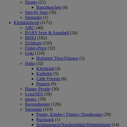
Deuter
(21)
Bauchtaschen
(4)
Step by Step
(39)
Sterntaler
(1)
Kleinkindwelt
(1172)
ABC
(40)
BABY born & Annabell
(24)
BRIO
(182)
Eichhorn
(110)
Fisher-Price
(32)
Goki
(110)
Holztiger Tiere/Figuren
(1)
Haba
(32)
Kleinkind
(4)
Kullerbü
(5)
Little Friends
(6)
Puppen
(9)
Happy People
(30)
Lena/SES
(50)
moses.
(19)
Ravensburger
(126)
Sterntaler
(119)
Puppe, Kinder-/ Finger-/ Handpuppe
(29)
Rucksack
(1)
Schmusetuch/Nackenstütze/Wärmekissen
(14)