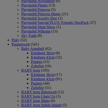
Playmobil Novelmore
(6)
Playmobil Pirates
(13)
Playmobil Princess
(5)
Playmobil Princess Magic
(21)
Playmobil Scooby-Doo
(2)
Playmobil Special PLUS/ Friends/ DuoPack
(37)
Playmobil Stunt Show
(1)
Playmobil Wiltopia
(13)
Sky Trails
(8)
Puky
(52)
Puppenwelt
(541)
Baby Annabell
(62)
Kleidung 36cm
(8)
Kleidung 43cm
(32)
Puppen
(11)
Zubehör
(16)
BABY born
(195)
Kleidung 36cm
(17)
Kleidung 43cm
(91)
Puppen
(44)
Zubehör
(51)
BABY born Bärenwelt
(12)
BABY born Glam Up
(3)
BABY born Minis
(6)
BABY born Splish Splash
(5)