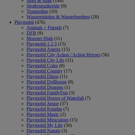
Spiel & Spaß
(144)
Straßenmalkreide
(9)
Trampoline
(16)
Wasserpistolen & Wasserbomben
(28)
Playmobil
(476)
Animals + Friends
(7)
DFB
(9)
Monster High
(11)
Playmobil 1,2,3
(15)
Playmobil Asterix
(15)
Playmobil City Action / Action Heroes
(56)
Playmobil City Life
(11)
Playmobil Color
(8)
Playmobil Country
(17)
Playmobil Dinos
(11)
Playmobil Dollhouse
(8)
Playmobil Dragons
(1)
Playmobil FamilyFun
(3)
Playmobil Horses of Waterfall
(7)
Playmobil Junior
(37)
Playmobil Knights
(7)
Playmobil Magic
(2)
Playmobil Miraculous
(15)
Playmobil My Life
(50)
Playmobil Naruto
(3)