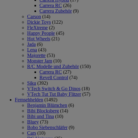
Carrera RC
(26)
Carrera Zubehör
(9)
Carson
(14)
Dickie Toys
(122)
FleXtreme
(2)
Happy People
(45)
Hot Wheels
(21)
Jada
(6)
Lena
(43)
Majorette
(53)
Monster Jam
(10)
R/C Modelle und Zubehör
(150)
Carrera RC
(27)
Revell Control
(74)
Siku
(392)
VTech Switch & Go Dinos
(18)
VTech Tut Tut Baby Flitzer
(57)
Fernsehhelden
(1492)
Benjamin Blümchen
(6)
Bibi Blocksberg
(14)
Bibi und Tina
(10)
Bluey
(73)
Bobo Siebenschläfer
(9)
Cars
(10)