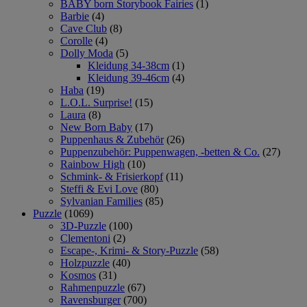
BABY born Storybook Fairies
(1)
Barbie
(4)
Cave Club
(8)
Corolle
(4)
Dolly Moda
(5)
Kleidung 34-38cm
(1)
Kleidung 39-46cm
(4)
Haba
(19)
L.O.L. Surprise!
(15)
Laura
(8)
New Born Baby
(17)
Puppenhaus & Zubehör
(26)
Puppenzubehör: Puppenwagen, -betten & Co.
(27)
Rainbow High
(10)
Schmink- & Frisierkopf
(11)
Steffi & Evi Love
(80)
Sylvanian Families
(85)
Puzzle
(1069)
3D-Puzzle
(100)
Clementoni
(2)
Escape-, Krimi- & Story-Puzzle
(58)
Holzpuzzle
(40)
Kosmos
(31)
Rahmenpuzzle
(67)
Ravensburger
(700)