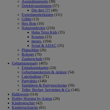
Ausgrabungssets
(38)
Detektivausrüstung
(57)
Die drei ???
(40)
Experimentierkästen
(111)
Glibbi
(13)
Hex Bots
(10)
Naturentdecker
(216)
Haba Terra Kids
(35)
Kosmos
(23)
moses.
(104)
Scout & ADAC
(35)
PhänoMint
(26)
Roboter
(70)
Zauberschule
(10)
Geburtstagsparty
(405)
Einladungskarten
(24)
Geburtstagskerzen & -kränze
(54)
Latexballons
(71)
Partydeko
(140)
Spielideen & Partygeschenke
(59)
Teller, Becher, Servietten & Co
(146)
Halloween
(114)
Hobby Horsing by Astrup
(26)
Kindergeschirr
(42)
Kinderrucksäcke
(61)