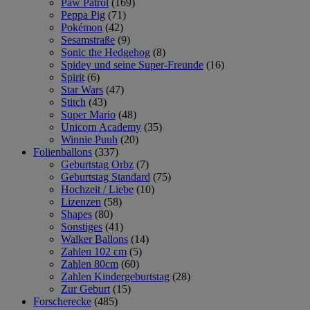
Paw Patrol
(169)
Peppa Pig
(71)
Pokémon
(42)
Sesamstraße
(9)
Sonic the Hedgehog
(8)
Spidey und seine Super-Freunde
(16)
Spirit
(6)
Star Wars
(47)
Stitch
(43)
Super Mario
(48)
Unicorn Academy
(35)
Winnie Puuh
(20)
Folienballons
(337)
Geburtstag Orbz
(7)
Geburtstag Standard
(75)
Hochzeit / Liebe
(10)
Lizenzen
(58)
Shapes
(80)
Sonstiges
(41)
Walker Ballons
(14)
Zahlen 102 cm
(5)
Zahlen 80cm
(60)
Zahlen Kindergeburtstag
(28)
Zur Geburt
(15)
Forscherecke
(485)