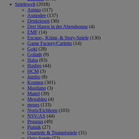
Spielewelt
(2018)
Amigo
(117)
Asmodee
(137)
Denkriesen
(30)
Drei Hasen in der Abendsonne
(4)
EMF
(14)
Escape-, Krimi- & Story-Spiele
(130)
Game Factory/Carletto
(14)
Goki
(28)
Goliath
(9)
Haba
(83)
Hasbro
(44)
HCM
(3)
Jumbo
(8)
Kosmos
(301)
Magilano
(3)
Mattel
(39)
Megableu
(4)
moses
(133)
Noris/Eichhorn
(103)
NSV/AS
(44)
Pegasus
(49)
Piatnik
(27)
Quartette & Trumpfspiele
(31)
Quiz-Spiele
(72)