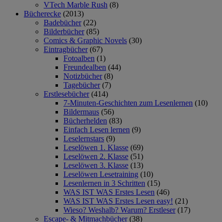
VTech Marble Rush
(8)
Bücherecke
(2013)
Badebücher
(22)
Bilderbücher
(85)
Comics & Graphic Novels
(30)
Eintragbücher
(67)
Fotoalben
(1)
Freundealben
(44)
Notizbücher
(8)
Tagebücher
(7)
Erstlesebücher
(414)
7-Minuten-Geschichten zum Lesenlernen
(10)
Bildermaus
(56)
Bücherhelden
(83)
Einfach Lesen lernen
(9)
Leselernstars
(9)
Leselöwen 1. Klasse
(69)
Leselöwen 2. Klasse
(51)
Leselöwen 3. Klasse
(13)
Leselöwen Lesetraining
(10)
Lesenlernen in 3 Schritten
(15)
WAS IST WAS Erstes Lesen
(46)
WAS IST WAS Erstes Lesen easy!
(21)
Wieso? Weshalb? Warum? Erstleser
(17)
Escape- & Mitmachbücher
(38)