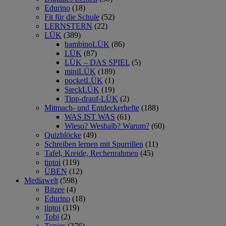
Edurino
(18)
Fit für die Schule
(52)
LERNSTERN
(22)
LÜK
(389)
bambinoLÜK
(86)
LÜK
(87)
LÜK – DAS SPIEL
(5)
miniLÜK
(189)
pocketLÜK
(1)
SteckLÜK
(19)
Tipp-drauf-LÜK
(2)
Mitmach- und Entdeckerhefte
(188)
WAS IST WAS
(61)
Wieso? Weshalb? Warum?
(60)
Quizblöcke
(49)
Schreiben lernen mit Spurrillen
(11)
Tafel, Kreide, Rechenrahmen
(45)
tiptoi
(119)
ÜBEN
(12)
Mediawelt
(598)
Bitzee
(4)
Edurino
(18)
tiptoi
(119)
Tobi
(2)
Tonies
(376)