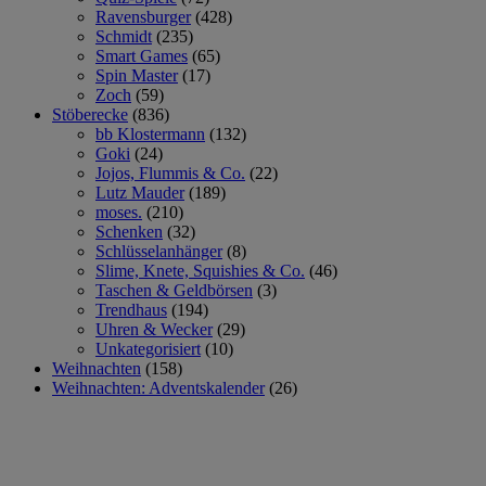
Ravensburger
(428)
Schmidt
(235)
Smart Games
(65)
Spin Master
(17)
Zoch
(59)
Stöberecke
(836)
bb Klostermann
(132)
Goki
(24)
Jojos, Flummis & Co.
(22)
Lutz Mauder
(189)
moses.
(210)
Schenken
(32)
Schlüsselanhänger
(8)
Slime, Knete, Squishies & Co.
(46)
Taschen & Geldbörsen
(3)
Trendhaus
(194)
Uhren & Wecker
(29)
Unkategorisiert
(10)
Weihnachten
(158)
Weihnachten: Adventskalender
(26)