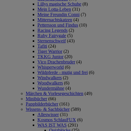
Lillys magische Schuhe
(8)
Mein Lotta-Leben
(31)
Meine Freundin Conni
(7)
Mitternachtskatzen
(4)
Pettersson und Findus
(10)
Racing Legends
(2)
Ruby Fairygale
(5)
Sternenschweif
(43)
Tafiti
(24)
Tiger Warrior
(2)
TKKG Junior
(20)
Vico Drachenbruder
(4)
Whisperworld
(6)
Wildpferde - mutig und frei
(6)
Windwalkers
(2)
Woodwalkers
(6)
Wundermähne
(4)
Märchen & Vorlesegeschichten
(49)
Minibücher
(66)
Pappbilderbücher
(161)
Wissens- & Sachbücher
(589)
Alleswisser
(31)
Kosmos SchlauFUX
(6)
WAS IST WAS
(291)
Quizblöcke
(25)