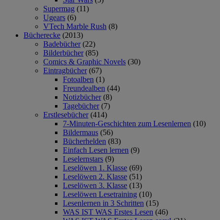
Supermag
(11)
Ugears
(6)
VTech Marble Rush
(8)
Bücherecke
(2013)
Badebücher
(22)
Bilderbücher
(85)
Comics & Graphic Novels
(30)
Eintragbücher
(67)
Fotoalben
(1)
Freundealben
(44)
Notizbücher
(8)
Tagebücher
(7)
Erstlesebücher
(414)
7-Minuten-Geschichten zum Lesenlernen
(10)
Bildermaus
(56)
Bücherhelden
(83)
Einfach Lesen lernen
(9)
Leselernstars
(9)
Leselöwen 1. Klasse
(69)
Leselöwen 2. Klasse
(51)
Leselöwen 3. Klasse
(13)
Leselöwen Lesetraining
(10)
Lesenlernen in 3 Schritten
(15)
WAS IST WAS Erstes Lesen
(46)