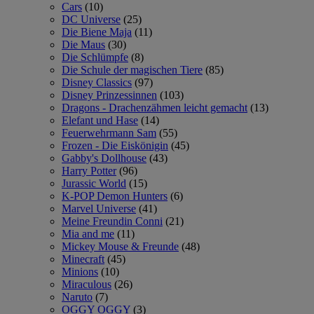
Cars
(10)
DC Universe
(25)
Die Biene Maja
(11)
Die Maus
(30)
Die Schlümpfe
(8)
Die Schule der magischen Tiere
(85)
Disney Classics
(97)
Disney Prinzessinnen
(103)
Dragons - Drachenzähmen leicht gemacht
(13)
Elefant und Hase
(14)
Feuerwehrmann Sam
(55)
Frozen - Die Eiskönigin
(45)
Gabby's Dollhouse
(43)
Harry Potter
(96)
Jurassic World
(15)
K-POP Demon Hunters
(6)
Marvel Universe
(41)
Meine Freundin Conni
(21)
Mia and me
(11)
Mickey Mouse & Freunde
(48)
Minecraft
(45)
Minions
(10)
Miraculous
(26)
Naruto
(7)
OGGY OGGY
(3)