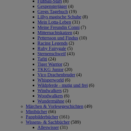
Fußball-Stars
(8)
Gespensterjäger
(4)
Gregs Tagebuch
(19)
Lillys magische Schuhe
(8)
Mein Lotta-Leben
(31)
Meine Freundin Conni
(7)
Mitternachtskatzen
(4)
Pettersson und Findus
(10)
Racing Legends
(2)
Ruby Fairygale
(5)
Sternenschweif
(43)
Tafiti
(24)
Tiger Warrior
(2)
TKKG Junior
(20)
Vico Drachenbruder
(4)
Whisperworld
(6)
Wildpferde - mutig und frei
(6)
Windwalkers
(2)
Woodwalkers
(6)
Wundermähne
(4)
Märchen & Vorlesegeschichten
(49)
Minibücher
(66)
Pappbilderbücher
(161)
Wissens- & Sachbücher
(589)
Alleswisser
(31)