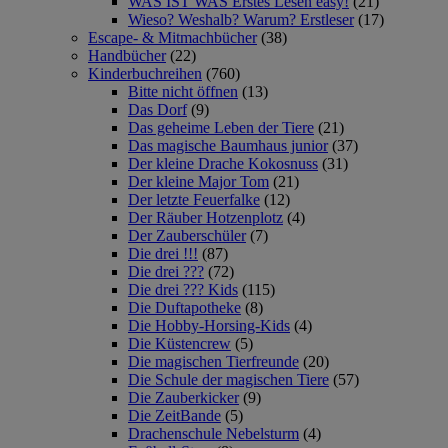
WAS IST WAS Erstes Lesen easy!
(21)
Wieso? Weshalb? Warum? Erstleser
(17)
Escape- & Mitmachbücher
(38)
Handbücher
(22)
Kinderbuchreihen
(760)
Bitte nicht öffnen
(13)
Das Dorf
(9)
Das geheime Leben der Tiere
(21)
Das magische Baumhaus junior
(37)
Der kleine Drache Kokosnuss
(31)
Der kleine Major Tom
(21)
Der letzte Feuerfalke
(12)
Der Räuber Hotzenplotz
(4)
Der Zauberschüler
(7)
Die drei !!!
(87)
Die drei ???
(72)
Die drei ??? Kids
(115)
Die Duftapotheke
(8)
Die Hobby-Horsing-Kids
(4)
Die Küstencrew
(5)
Die magischen Tierfreunde
(20)
Die Schule der magischen Tiere
(57)
Die Zauberkicker
(9)
Die ZeitBande
(5)
Drachenschule Nebelsturm
(4)