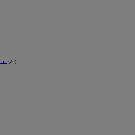
rum?
(20)