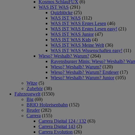
Kosmos SchlauFUX
(6)
WAS IST WAS
(291)
Quizblöcke
(25)
WAS IST WAS
(112)
WAS IST WAS Erstes Lesen
(46)
WAS IST WAS Erstes Lesen easy!
(21)
WAS IST WAS Junior
(47)
WAS IST WAS Kids
(4)
WAS IST WAS Meine Welt
(36)
WAS IST WAS Wissenschaften easy!
(11)
Wieso? Weshalb? Warum?
(264)
Ravensburger Minis: Wieso? Weshalb? Wa
Wieso? Weshalb? Warum?
(120)
Wieso? Weshalb? Warum? Erstleser
(17)
Wieso? Weshalb? Warum? Junior
(105)
Witze
(5)
Zubehör
(38)
Fahrzeugwelt
(1550)
Big
(69)
BRIO Holzeisenbahn
(152)
Bruder
(282)
Carrera
(155)
Carrera Digital 124 / 132
(63)
Carrera Digital 143
(2)
Carrera Evolution
(26)