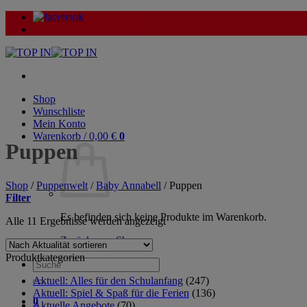
Zum
Inhalt
springen
Shop
Wunschliste
Mein Konto
Warenkorb /
0,00
€
0
Puppen
Shop
/
Puppenwelt
/
Baby Annabell
/
Puppen
Filter
Es befinden sich keine Produkte im Warenkorb.
Nach
Alle 11 Ergebnisse werden angezeigt
Aktualität
Zurück zum Shop
sortiert
Produktkategorien
Suche
nach:
Aktuell: Alles für den Schulanfang
(247)
Aktuell: Spiel & Spaß für die Ferien
(136)
0
Aktuelle Angebote
(70)