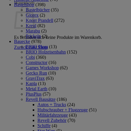
Warenkorb
Bastelshop
(398)
Bastelbücher
(35)
Glorex
(2)
Knorr Prandell
(272)
Kreul
(82)
Marabu
(2)
Prickeln
(2)
Es befinden sich keine Produkte im Warenkorb.
Bauecke
(978)
BRIO Flora
(13)
Zurück zum Shop
BRIO Holzeisenbahn
(152)
Cobi
(360)
Constructor
(16)
Games Workshop
(62)
Gecko Run
(10)
GraviTrax
(63)
Kapla
(13)
Metal Earth
(10)
PlusPlus
(57)
Revell Bausätze
(186)
Autos + Trucks
(24)
Hubschrauber + Flugzeuge
(51)
Militärfahrzeuge
(43)
Revell Zubehör
(70)
Schiffe
(4)
Star Wars
(5)