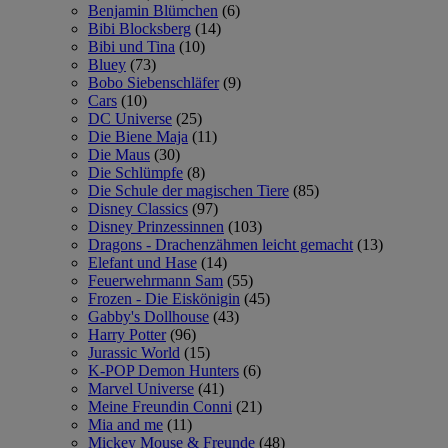
Benjamin Blümchen
(6)
Bibi Blocksberg
(14)
Bibi und Tina
(10)
Bluey
(73)
Bobo Siebenschläfer
(9)
Cars
(10)
DC Universe
(25)
Die Biene Maja
(11)
Die Maus
(30)
Die Schlümpfe
(8)
Die Schule der magischen Tiere
(85)
Disney Classics
(97)
Disney Prinzessinnen
(103)
Dragons - Drachenzähmen leicht gemacht
(13)
Elefant und Hase
(14)
Feuerwehrmann Sam
(55)
Frozen - Die Eiskönigin
(45)
Gabby's Dollhouse
(43)
Harry Potter
(96)
Jurassic World
(15)
K-POP Demon Hunters
(6)
Marvel Universe
(41)
Meine Freundin Conni
(21)
Mia and me
(11)
Mickey Mouse & Freunde
(48)