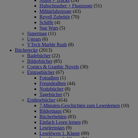
Autos + Trucks
(24)
Hubschrauber + Flugzeuge
(51)
Militärfahrzeuge
(43)
Revell Zubehör
(70)
Schiffe
(4)
Star Wars
(5)
Supermag
(11)
Ugears
(6)
VTech Marble Rush
(8)
Bücherecke
(2013)
Badebücher
(22)
Bilderbücher
(85)
Comics & Graphic Novels
(30)
Eintragbücher
(67)
Fotoalben
(1)
Freundealben
(44)
Notizbücher
(8)
Tagebücher
(7)
Erstlesebücher
(414)
7-Minuten-Geschichten zum Lesenlernen
(10)
Bildermaus
(56)
Bücherhelden
(83)
Einfach Lesen lernen
(9)
Leselernstars
(9)
Leselöwen 1. Klasse
(69)