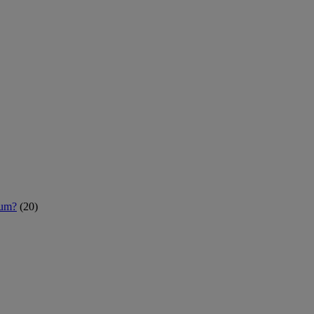
rum?
(20)