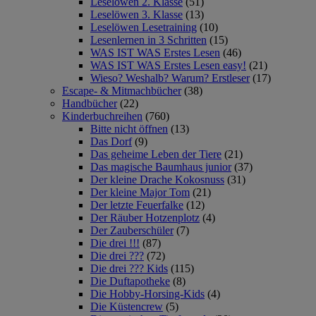
Leselöwen 2. Klasse
(51)
Leselöwen 3. Klasse
(13)
Leselöwen Lesetraining
(10)
Lesenlernen in 3 Schritten
(15)
WAS IST WAS Erstes Lesen
(46)
WAS IST WAS Erstes Lesen easy!
(21)
Wieso? Weshalb? Warum? Erstleser
(17)
Escape- & Mitmachbücher
(38)
Handbücher
(22)
Kinderbuchreihen
(760)
Bitte nicht öffnen
(13)
Das Dorf
(9)
Das geheime Leben der Tiere
(21)
Das magische Baumhaus junior
(37)
Der kleine Drache Kokosnuss
(31)
Der kleine Major Tom
(21)
Der letzte Feuerfalke
(12)
Der Räuber Hotzenplotz
(4)
Der Zauberschüler
(7)
Die drei !!!
(87)
Die drei ???
(72)
Die drei ??? Kids
(115)
Die Duftapotheke
(8)
Die Hobby-Horsing-Kids
(4)
Die Küstencrew
(5)