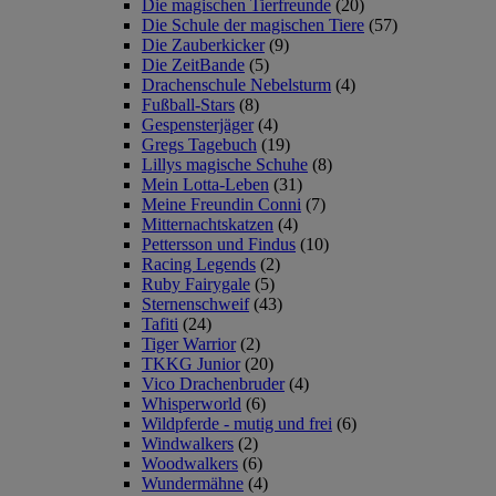
Die magischen Tierfreunde
(20)
Die Schule der magischen Tiere
(57)
Die Zauberkicker
(9)
Die ZeitBande
(5)
Drachenschule Nebelsturm
(4)
Fußball-Stars
(8)
Gespensterjäger
(4)
Gregs Tagebuch
(19)
Lillys magische Schuhe
(8)
Mein Lotta-Leben
(31)
Meine Freundin Conni
(7)
Mitternachtskatzen
(4)
Pettersson und Findus
(10)
Racing Legends
(2)
Ruby Fairygale
(5)
Sternenschweif
(43)
Tafiti
(24)
Tiger Warrior
(2)
TKKG Junior
(20)
Vico Drachenbruder
(4)
Whisperworld
(6)
Wildpferde - mutig und frei
(6)
Windwalkers
(2)
Woodwalkers
(6)
Wundermähne
(4)