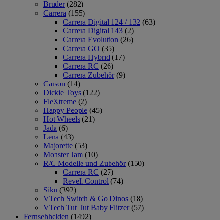
Bruder
(282)
Carrera
(155)
Carrera Digital 124 / 132
(63)
Carrera Digital 143
(2)
Carrera Evolution
(26)
Carrera GO
(35)
Carrera Hybrid
(17)
Carrera RC
(26)
Carrera Zubehör
(9)
Carson
(14)
Dickie Toys
(122)
FleXtreme
(2)
Happy People
(45)
Hot Wheels
(21)
Jada
(6)
Lena
(43)
Majorette
(53)
Monster Jam
(10)
R/C Modelle und Zubehör
(150)
Carrera RC
(27)
Revell Control
(74)
Siku
(392)
VTech Switch & Go Dinos
(18)
VTech Tut Tut Baby Flitzer
(57)
Fernsehhelden
(1492)