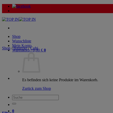
Zum
Inhalt
springen
Shop
Wunschliste
Mein Konto
Shop
/
Bauecke
/
Cobi
Warenkorb /
0,00
€
0
Es befinden sich keine Produkte im Warenkorb.
Zurück zum Shop
Suche
nach:
0