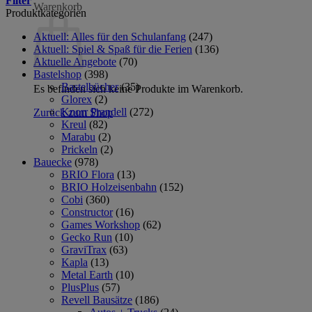
Filter
Warenkorb
Produktkategorien
Aktuell: Alles für den Schulanfang
(247)
Aktuell: Spiel & Spaß für die Ferien
(136)
Aktuelle Angebote
(70)
Bastelshop
(398)
Bastelbücher
(35)
Es befinden sich keine Produkte im Warenkorb.
Glorex
(2)
Knorr Prandell
(272)
Zurück zum Shop
Kreul
(82)
Marabu
(2)
Prickeln
(2)
Bauecke
(978)
BRIO Flora
(13)
BRIO Holzeisenbahn
(152)
Cobi
(360)
Constructor
(16)
Games Workshop
(62)
Gecko Run
(10)
GraviTrax
(63)
Kapla
(13)
Metal Earth
(10)
PlusPlus
(57)
Revell Bausätze
(186)