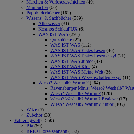
Märchen & Vorlesegeschichten
(49)
Minibücher
(66)
Pappbilderbücher
(161)
Wissens- & Sachbücher
(589)
Alleswisser
(31)
Kosmos SchlauFUX
(6)
WAS IST WAS
(291)
Quizblöcke
(25)
WAS IST WAS
(112)
WAS IST WAS Erstes Lesen
(46)
WAS IST WAS Erstes Lesen easy!
(21)
WAS IST WAS Junior
(47)
WAS IST WAS Kids
(4)
WAS IST WAS Meine Welt
(36)
WAS IST WAS Wissenschaften easy!
(11)
Wieso? Weshalb? Warum?
(264)
Ravensburger Minis: Wieso? Weshalb? Wa
Wieso? Weshalb? Warum?
(120)
Wieso? Weshalb? Warum? Erstleser
(17)
Wieso? Weshalb? Warum? Junior
(105)
Witze
(5)
Zubehör
(38)
Fahrzeugwelt
(1550)
Big
(69)
BRIO Holzeisenbahn
(152)