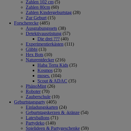
Zahlen 102 cm
(5)
Zahlen 80cm
(60)
Zahlen Kindergeburtstag
(28)
Zur Geburt
(15)
Forscherecke
(485)
Ausgrabungssets
(38)
Detektivausrüstung
(57)
Die drei ???
(40)
Experimentierkästen
(111)
Glibbi
(13)
Hex Bots
(10)
Naturentdecker
(216)
Haba Terra Kids
(35)
Kosmos
(23)
moses.
(104)
Scout & ADAC
(35)
PhänoMint
(26)
Roboter
(70)
Zauberschule
(10)
Geburtstagsparty
(405)
Einladungskarten
(24)
Geburtstagskerzen & -kränze
(54)
Latexballons
(71)
Partydeko
(140)
Spielideen & Partygeschenke
(59)