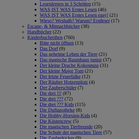
Lesenlernen in 3 Schritten
(15)
WAS IST WAS Erstes Lesen
(46)
WAS IST WAS Erstes Lesen easy!
(21)
Wieso? Weshalb? Warum? Erstleser
(17)
Escape- & Mitmachbücher
(38)
Handbücher
(22)
Kinderbuchreihen
(760)
Bitte nicht öffnen
(13)
Das Dorf
(9)
Das geheime Leben der Tiere
(21)
Das magische Baumhaus junior
(37)
Der kleine Drache Kokosnuss
(31)
Der kleine Major Tom
(21)
Der letzte Feuerfalke
(12)
Der Räuber Hotzenplotz
(4)
Der Zauberschüler
(7)
Die drei !!!
(87)
Die drei ???
(72)
Die drei ??? Kids
(115)
Die Duftapotheke
(8)
Die Hobby-Horsing-Kids
(4)
Die Küstencrew
(5)
Die magischen Tierfreunde
(20)
Die Schule der magischen Tiere
(57)
Die Zauberkicker
(9)