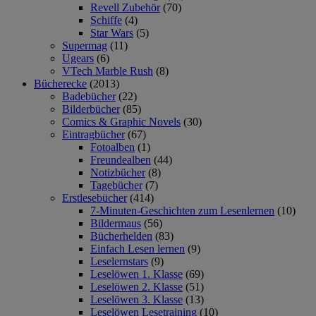
Revell Zubehör
(70)
Schiffe
(4)
Star Wars
(5)
Supermag
(11)
Ugears
(6)
VTech Marble Rush
(8)
Bücherecke
(2013)
Badebücher
(22)
Bilderbücher
(85)
Comics & Graphic Novels
(30)
Eintragbücher
(67)
Fotoalben
(1)
Freundealben
(44)
Notizbücher
(8)
Tagebücher
(7)
Erstlesebücher
(414)
7-Minuten-Geschichten zum Lesenlernen
(10)
Bildermaus
(56)
Bücherhelden
(83)
Einfach Lesen lernen
(9)
Leselernstars
(9)
Leselöwen 1. Klasse
(69)
Leselöwen 2. Klasse
(51)
Leselöwen 3. Klasse
(13)
Leselöwen Lesetraining
(10)