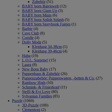
Zubehör
(51)
BABY born Bärenwelt
(12)
BABY born Glam Up
(3)
BABY born Minis
(6)
BABY born Splish Splash
(5)
BABY born Storybook Fairies
(1)
Barbie
(4)
Cave Club
(8)
Corolle
(4)
Dolly Moda
(5)
Kleidung 34-38cm
(1)
Kleidung 39-46cm
(4)
Haba
(19)
L.O.L. Surprise!
(15)
Laura
(8)
New Born Baby
(17)
Puppenhaus & Zubehör
(26)
Puppenzubehör: Puppenwagen, -betten & Co.
(27)
Rainbow High
(10)
Schmink- & Frisierkopf
(11)
Steffi & Evi Love
(80)
Sylvanian Families
(85)
Puzzle
(1069)
3D-Puzzle
(100)
Clementoni
(2)