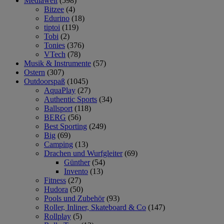
Mediawelt
(598)
Bitzee
(4)
Edurino
(18)
tiptoi
(119)
Tobi
(2)
Tonies
(376)
VTech
(78)
Musik & Instrumente
(57)
Ostern
(307)
Outdoorspaß
(1045)
AquaPlay
(27)
Authentic Sports
(34)
Ballsport
(118)
BERG
(56)
Best Sporting
(249)
Big
(69)
Camping
(13)
Drachen und Wurfgleiter
(69)
Günther
(54)
Invento
(13)
Fitness
(27)
Hudora
(50)
Pools und Zubehör
(93)
Roller, Inliner, Skateboard & Co
(147)
Rollplay
(5)