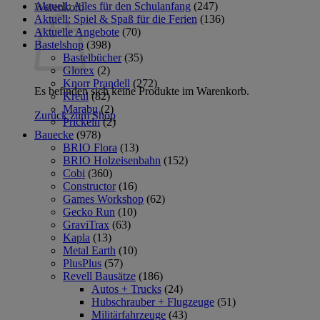
Aktuell: Alles für den Schulanfang
(247)
Warenkorb
Aktuell: Spiel & Spaß für die Ferien
(136)
Aktuelle Angebote
(70)
Bastelshop
(398)
Bastelbücher
(35)
Glorex
(2)
Knorr Prandell
(272)
Es befinden sich keine Produkte im Warenkorb.
Kreul
(82)
Marabu
(2)
Zurück zum Shop
Prickeln
(2)
Bauecke
(978)
BRIO Flora
(13)
BRIO Holzeisenbahn
(152)
Cobi
(360)
Constructor
(16)
Games Workshop
(62)
Gecko Run
(10)
GraviTrax
(63)
Kapla
(13)
Metal Earth
(10)
PlusPlus
(57)
Revell Bausätze
(186)
Autos + Trucks
(24)
Hubschrauber + Flugzeuge
(51)
Militärfahrzeuge
(43)