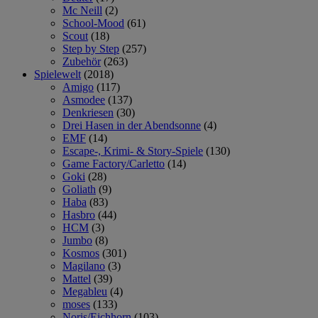
Mc Neill
(2)
School-Mood
(61)
Scout
(18)
Step by Step
(257)
Zubehör
(263)
Spielewelt
(2018)
Amigo
(117)
Asmodee
(137)
Denkriesen
(30)
Drei Hasen in der Abendsonne
(4)
EMF
(14)
Escape-, Krimi- & Story-Spiele
(130)
Game Factory/Carletto
(14)
Goki
(28)
Goliath
(9)
Haba
(83)
Hasbro
(44)
HCM
(3)
Jumbo
(8)
Kosmos
(301)
Magilano
(3)
Mattel
(39)
Megableu
(4)
moses
(133)
Noris/Eichhorn
(103)