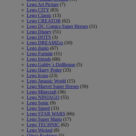
Lego Art Picture
(7)
Lego CITY
(83)
Lego Classic
(13)
Lego CREATOR
(62)
Lego DC Comics Super Heroes
(11)
Lego Disney
(51)
Lego DOTS
(3)
Lego DREAMZzz
(10)
Lego duplo
(67)
Lego Fortnite
(11)
Lego friends
(68)
Lego Gabby´s Dollhouse
(5)
Lego Harry Potter
(33)
Lego Icons
(23)
Lego Jurassic World
(15)
Lego Marvel Super Heroes
(59)
Lego Minecraft
(36)
Lego NINJAGO
(55)
Lego Sonic
(9)
Lego Speed
(33)
Lego STAR WARS
(66)
Lego Super Mario
(17)
Lego TECHNIC
(62)
Lego Wicked
(8)
Olivia Rodrigos
(5)