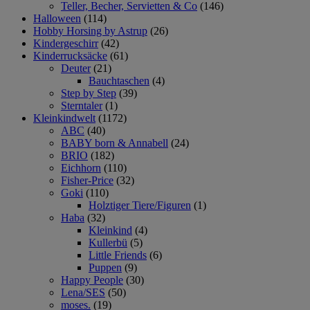
Teller, Becher, Servietten & Co
(146)
Halloween
(114)
Hobby Horsing by Astrup
(26)
Kindergeschirr
(42)
Kinderrucksäcke
(61)
Deuter
(21)
Bauchtaschen
(4)
Step by Step
(39)
Sterntaler
(1)
Kleinkindwelt
(1172)
ABC
(40)
BABY born & Annabell
(24)
BRIO
(182)
Eichhorn
(110)
Fisher-Price
(32)
Goki
(110)
Holztiger Tiere/Figuren
(1)
Haba
(32)
Kleinkind
(4)
Kullerbü
(5)
Little Friends
(6)
Puppen
(9)
Happy People
(30)
Lena/SES
(50)
moses.
(19)