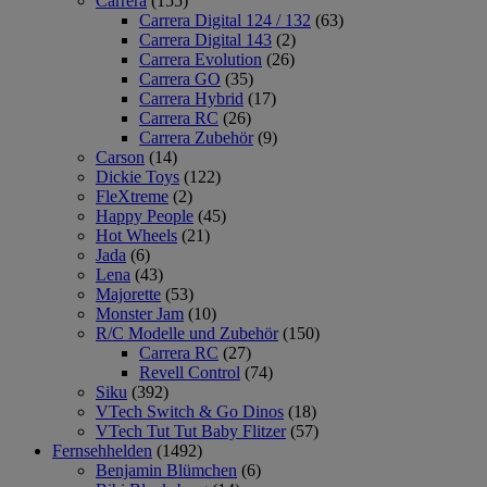
Carrera
(155)
Carrera Digital 124 / 132
(63)
Carrera Digital 143
(2)
Carrera Evolution
(26)
Carrera GO
(35)
Carrera Hybrid
(17)
Carrera RC
(26)
Carrera Zubehör
(9)
Carson
(14)
Dickie Toys
(122)
FleXtreme
(2)
Happy People
(45)
Hot Wheels
(21)
Jada
(6)
Lena
(43)
Majorette
(53)
Monster Jam
(10)
R/C Modelle und Zubehör
(150)
Carrera RC
(27)
Revell Control
(74)
Siku
(392)
VTech Switch & Go Dinos
(18)
VTech Tut Tut Baby Flitzer
(57)
Fernsehhelden
(1492)
Benjamin Blümchen
(6)