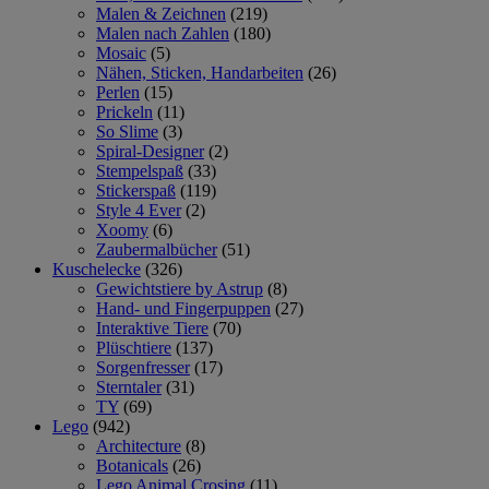
Malen & Zeichnen
(219)
Malen nach Zahlen
(180)
Mosaic
(5)
Nähen, Sticken, Handarbeiten
(26)
Perlen
(15)
Prickeln
(11)
So Slime
(3)
Spiral-Designer
(2)
Stempelspaß
(33)
Stickerspaß
(119)
Style 4 Ever
(2)
Xoomy
(6)
Zaubermalbücher
(51)
Kuschelecke
(326)
Gewichtstiere by Astrup
(8)
Hand- und Fingerpuppen
(27)
Interaktive Tiere
(70)
Plüschtiere
(137)
Sorgenfresser
(17)
Sterntaler
(31)
TY
(69)
Lego
(942)
Architecture
(8)
Botanicals
(26)
Lego Animal Crosing
(11)