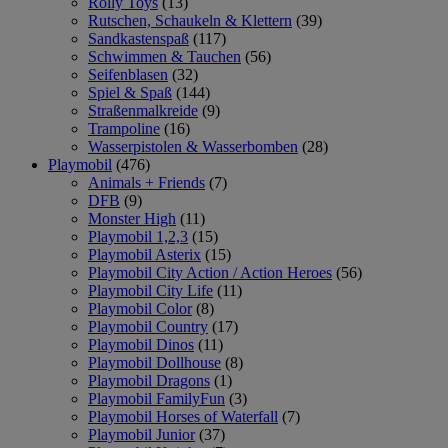
Rolly Toys
(13)
Rutschen, Schaukeln & Klettern
(39)
Sandkastenspaß
(117)
Schwimmen & Tauchen
(56)
Seifenblasen
(32)
Spiel & Spaß
(144)
Straßenmalkreide
(9)
Trampoline
(16)
Wasserpistolen & Wasserbomben
(28)
Playmobil
(476)
Animals + Friends
(7)
DFB
(9)
Monster High
(11)
Playmobil 1,2,3
(15)
Playmobil Asterix
(15)
Playmobil City Action / Action Heroes
(56)
Playmobil City Life
(11)
Playmobil Color
(8)
Playmobil Country
(17)
Playmobil Dinos
(11)
Playmobil Dollhouse
(8)
Playmobil Dragons
(1)
Playmobil FamilyFun
(3)
Playmobil Horses of Waterfall
(7)
Playmobil Junior
(37)