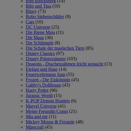
Bibi Blocksberg
(14)
Bibi und Tina
(10)
Bluey
(73)
Bobo Siebenschläfer
(9)
Cars
(10)
DC Universe
(25)
Die Biene Maja
(11)
Die Maus
(30)
Die Schlümpfe
(8)
Die Schule der magischen Tiere
(85)
Disney Classics
(97)
Disney Prinzessinnen
(103)
Dragons - Drachenzähmen leicht gemacht
(13)
Elefant und Hase
(14)
Feuerwehrmann Sam
(55)
Frozen - Die Eiskönigin
(45)
Gabby's Dollhouse
(43)
Harry Potter
(96)
Jurassic World
(15)
K-POP Demon Hunters
(6)
Marvel Universe
(41)
Meine Freundin Conni
(21)
Mia and me
(11)
Mickey Mouse & Freunde
(48)
Minecraft
(45)