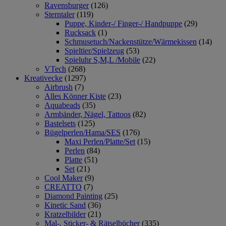
Ravensburger
(126)
Sterntaler
(119)
Puppe, Kinder-/ Finger-/ Handpuppe
(29)
Rucksack
(1)
Schmusetuch/Nackenstütze/Wärmekissen
(14)
Spieltier/Spielzeug
(53)
Spieluhr S,M,L /Mobile
(22)
VTech
(268)
Kreativecke
(1297)
Airbrush
(7)
Alles Könner Kiste
(23)
Aquabeads
(35)
Armbänder, Nägel, Tattoos
(82)
Bastelsets
(125)
Bügelperlen/Hama/SES
(176)
Maxi Perlen/Platte/Set
(15)
Perlen
(84)
Platte
(51)
Set
(21)
Cool Maker
(9)
CREATTO
(7)
Diamond Painting
(25)
Kinetic Sand
(36)
Kratzelbilder
(21)
Mal-, Sticker- & Rätselbücher
(335)