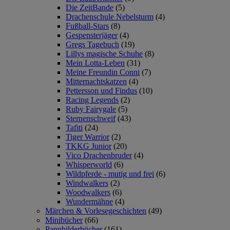
Die ZeitBande
(5)
Drachenschule Nebelsturm
(4)
Fußball-Stars
(8)
Gespensterjäger
(4)
Gregs Tagebuch
(19)
Lillys magische Schuhe
(8)
Mein Lotta-Leben
(31)
Meine Freundin Conni
(7)
Mitternachtskatzen
(4)
Pettersson und Findus
(10)
Racing Legends
(2)
Ruby Fairygale
(5)
Sternenschweif
(43)
Tafiti
(24)
Tiger Warrior
(2)
TKKG Junior
(20)
Vico Drachenbruder
(4)
Whisperworld
(6)
Wildpferde - mutig und frei
(6)
Windwalkers
(2)
Woodwalkers
(6)
Wundermähne
(4)
Märchen & Vorlesegeschichten
(49)
Minibücher
(66)
Pappbilderbücher
(161)