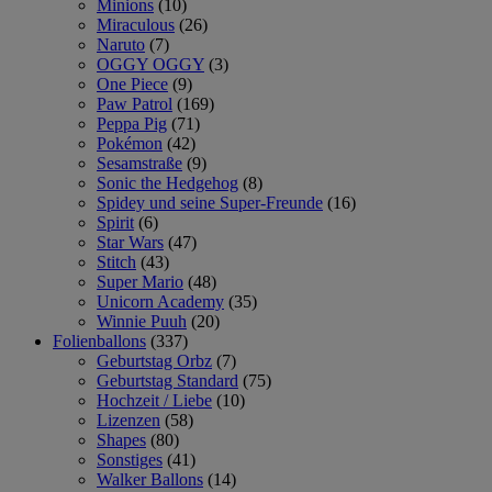
Minions
(10)
Miraculous
(26)
Naruto
(7)
OGGY OGGY
(3)
One Piece
(9)
Paw Patrol
(169)
Peppa Pig
(71)
Pokémon
(42)
Sesamstraße
(9)
Sonic the Hedgehog
(8)
Spidey und seine Super-Freunde
(16)
Spirit
(6)
Star Wars
(47)
Stitch
(43)
Super Mario
(48)
Unicorn Academy
(35)
Winnie Puuh
(20)
Folienballons
(337)
Geburtstag Orbz
(7)
Geburtstag Standard
(75)
Hochzeit / Liebe
(10)
Lizenzen
(58)
Shapes
(80)
Sonstiges
(41)
Walker Ballons
(14)