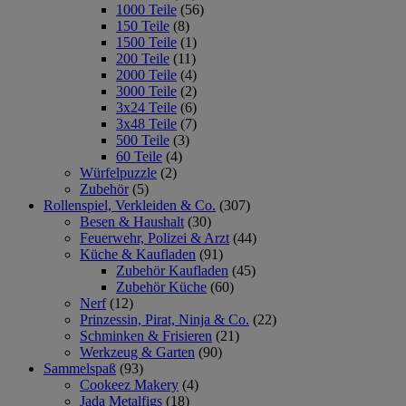
1000 Teile
(56)
150 Teile
(8)
1500 Teile
(1)
200 Teile
(11)
2000 Teile
(4)
3000 Teile
(2)
3x24 Teile
(6)
3x48 Teile
(7)
500 Teile
(3)
60 Teile
(4)
Würfelpuzzle
(2)
Zubehör
(5)
Rollenspiel, Verkleiden & Co.
(307)
Besen & Haushalt
(30)
Feuerwehr, Polizei & Arzt
(44)
Küche & Kaufladen
(91)
Zubehör Kaufladen
(45)
Zubehör Küche
(60)
Nerf
(12)
Prinzessin, Pirat, Ninja & Co.
(22)
Schminken & Frisieren
(21)
Werkzeug & Garten
(90)
Sammelspaß
(93)
Cookeez Makery
(4)
Jada Metalfigs
(18)