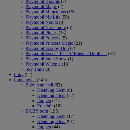
Playmobil Knights
(7)
Playmobil Magic
(2)
Playmobil Miraculous
(15)
Playmobil My Life
(50)
Playmobil Naruto
(3)
Playmobil Novelmore
(6)
Playmobil Pirates
(13)
Playmobil Princess
(5)
Playmobil Princess Magic
(21)
Playmobil Scooby-Doo
(2)
Playmobil Special PLUS/ Friends/ DuoPack
(37)
Playmobil Stunt Show
(1)
Playmobil Wiltopia
(13)
Sky Trails
(8)
Puky
(52)
Puppenwelt
(541)
Baby Annabell
(62)
Kleidung 36cm
(8)
Kleidung 43cm
(32)
Puppen
(11)
Zubehör
(16)
BABY born
(195)
Kleidung 36cm
(17)
Kleidung 43cm
(91)
Puppen
(44)