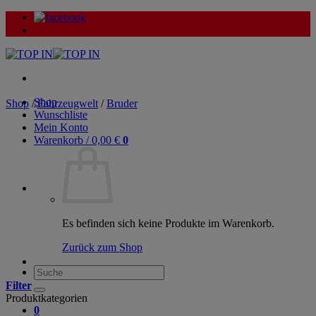
Zum
Inhalt
springen
Shop
Shop
/
Fahrzeugwelt
/
Bruder
Wunschliste
Mein Konto
Warenkorb /
0,00
€
0
Es befinden sich keine Produkte im Warenkorb.
Zurück zum Shop
Suche
nach:
Filter
Produktkategorien
0