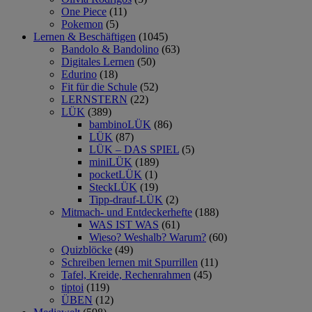
One Piece
(11)
Pokemon
(5)
Lernen & Beschäftigen
(1045)
Bandolo & Bandolino
(63)
Digitales Lernen
(50)
Edurino
(18)
Fit für die Schule
(52)
LERNSTERN
(22)
LÜK
(389)
bambinoLÜK
(86)
LÜK
(87)
LÜK – DAS SPIEL
(5)
miniLÜK
(189)
pocketLÜK
(1)
SteckLÜK
(19)
Tipp-drauf-LÜK
(2)
Mitmach- und Entdeckerhefte
(188)
WAS IST WAS
(61)
Wieso? Weshalb? Warum?
(60)
Quizblöcke
(49)
Schreiben lernen mit Spurrillen
(11)
Tafel, Kreide, Rechenrahmen
(45)
tiptoi
(119)
ÜBEN
(12)