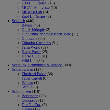
L.O.L. Surprise!
(15)
MGA's Miniverse
(10)
MrBeast Lab
(14)
Zapf Lil' Snaps
(3)
Schleich
(440)
Bayala
(46)
Die Schlümpfe
(2)
Die Schule der magischen Tiere
(11)
Dinosaurs
(50)
Eldrador Creatures
(51)
Farm World
(89)
Harry Potter
(25)
Horse Club
(81)
Wild Life
(85)
Schmuck, Schminken & Beauty
(380)
Schreibwaren
(127)
Eberhard Faber
(36)
Faber Castell
(67)
Pelikan
(1)
Stabilo
(5)
Schulranzen
(419)
Beckmann
(29)
Coocazoo
(11)
Der Die Das
(3)
Deuter
(17)