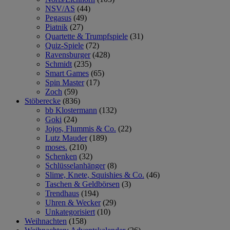
NSV/AS
(44)
Pegasus
(49)
Piatnik
(27)
Quartette & Trumpfspiele
(31)
Quiz-Spiele
(72)
Ravensburger
(428)
Schmidt
(235)
Smart Games
(65)
Spin Master
(17)
Zoch
(59)
Stöberecke
(836)
bb Klostermann
(132)
Goki
(24)
Jojos, Flummis & Co.
(22)
Lutz Mauder
(189)
moses.
(210)
Schenken
(32)
Schlüsselanhänger
(8)
Slime, Knete, Squishies & Co.
(46)
Taschen & Geldbörsen
(3)
Trendhaus
(194)
Uhren & Wecker
(29)
Unkategorisiert
(10)
Weihnachten
(158)