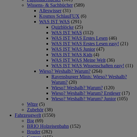
Wissens- & Sachbücher
(589)
Alleswisser
(31)
Kosmos SchlauFUX
(6)
WAS IST WAS
(291)
Quizblöcke
(25)
WAS IST WAS
(112)
WAS IST WAS Erstes Lesen
(46)
WAS IST WAS Erstes Lesen easy!
(21)
WAS IST WAS Junior
(47)
WAS IST WAS Kids
(4)
WAS IST WAS Meine Welt
(36)
WAS IST WAS Wissenschaften easy!
(11)
Wieso? Weshalb? Warum?
(264)
Ravensburger Minis: Wieso? Weshalb?
Warum?
(20)
Wieso? Weshalb? Warum?
(120)
Wieso? Weshalb? Warum? Erstleser
(17)
Wieso? Weshalb? Warum? Junior
(105)
Witze
(5)
Zubehör
(38)
Fahrzeugwelt
(1550)
Big
(69)
BRIO Holzeisenbahn
(152)
Bruder
(282)