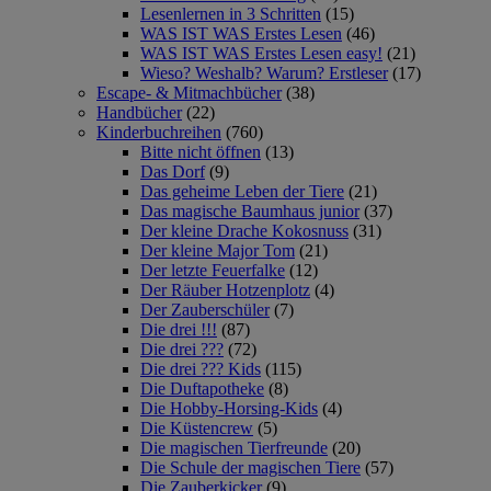
Lesenlernen in 3 Schritten
(15)
WAS IST WAS Erstes Lesen
(46)
WAS IST WAS Erstes Lesen easy!
(21)
Wieso? Weshalb? Warum? Erstleser
(17)
Escape- & Mitmachbücher
(38)
Handbücher
(22)
Kinderbuchreihen
(760)
Bitte nicht öffnen
(13)
Das Dorf
(9)
Das geheime Leben der Tiere
(21)
Das magische Baumhaus junior
(37)
Der kleine Drache Kokosnuss
(31)
Der kleine Major Tom
(21)
Der letzte Feuerfalke
(12)
Der Räuber Hotzenplotz
(4)
Der Zauberschüler
(7)
Die drei !!!
(87)
Die drei ???
(72)
Die drei ??? Kids
(115)
Die Duftapotheke
(8)
Die Hobby-Horsing-Kids
(4)
Die Küstencrew
(5)
Die magischen Tierfreunde
(20)
Die Schule der magischen Tiere
(57)
Die Zauberkicker
(9)