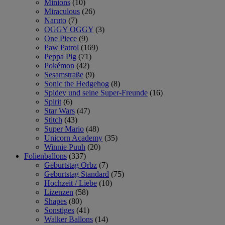
Minions
(10)
Miraculous
(26)
Naruto
(7)
OGGY OGGY
(3)
One Piece
(9)
Paw Patrol
(169)
Peppa Pig
(71)
Pokémon
(42)
Sesamstraße
(9)
Sonic the Hedgehog
(8)
Spidey und seine Super-Freunde
(16)
Spirit
(6)
Star Wars
(47)
Stitch
(43)
Super Mario
(48)
Unicorn Academy
(35)
Winnie Puuh
(20)
Folienballons
(337)
Geburtstag Orbz
(7)
Geburtstag Standard
(75)
Hochzeit / Liebe
(10)
Lizenzen
(58)
Shapes
(80)
Sonstiges
(41)
Walker Ballons
(14)