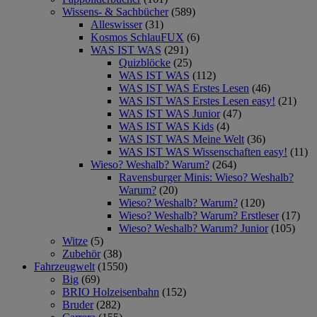
Wissens- & Sachbücher
(589)
Alleswisser
(31)
Kosmos SchlauFUX
(6)
WAS IST WAS
(291)
Quizblöcke
(25)
WAS IST WAS
(112)
WAS IST WAS Erstes Lesen
(46)
WAS IST WAS Erstes Lesen easy!
(21)
WAS IST WAS Junior
(47)
WAS IST WAS Kids
(4)
WAS IST WAS Meine Welt
(36)
WAS IST WAS Wissenschaften easy!
(11)
Wieso? Weshalb? Warum?
(264)
Ravensburger Minis: Wieso? Weshalb?
Warum?
(20)
Wieso? Weshalb? Warum?
(120)
Wieso? Weshalb? Warum? Erstleser
(17)
Wieso? Weshalb? Warum? Junior
(105)
Witze
(5)
Zubehör
(38)
Fahrzeugwelt
(1550)
Big
(69)
BRIO Holzeisenbahn
(152)
Bruder
(282)