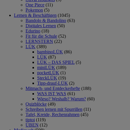
One Piece
(11)
Pokemon
(5)
Lernen & Beschäftigen
(1045)
Bandolo & Bandolino
(63)
Digitales Lernen
(50)
Edurino
(18)
Fit für die Schule
(52)
LERNSTERN
(22)
LÜK
(389)
bambinoLÜK
(86)
LÜK
(87)
LÜK – DAS SPIEL
(5)
miniLÜK
(189)
pocketLÜK
(1)
SteckLÜK
(19)
Tipp-drauf-LÜK
(2)
Mitmach- und Entdeckerhefte
(188)
WAS IST WAS
(61)
Wieso? Weshalb? Warum?
(60)
Quizblöcke
(49)
Schreiben lernen mit Spurrillen
(11)
Tafel, Kreide, Rechenrahmen
(45)
tiptoi
(119)
ÜBEN
(12)