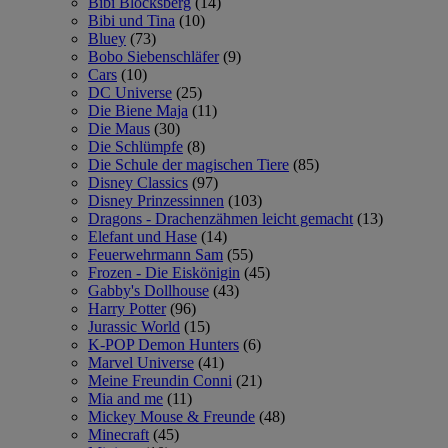
Bibi Blocksberg
(14)
Bibi und Tina
(10)
Bluey
(73)
Bobo Siebenschläfer
(9)
Cars
(10)
DC Universe
(25)
Die Biene Maja
(11)
Die Maus
(30)
Die Schlümpfe
(8)
Die Schule der magischen Tiere
(85)
Disney Classics
(97)
Disney Prinzessinnen
(103)
Dragons - Drachenzähmen leicht gemacht
(13)
Elefant und Hase
(14)
Feuerwehrmann Sam
(55)
Frozen - Die Eiskönigin
(45)
Gabby's Dollhouse
(43)
Harry Potter
(96)
Jurassic World
(15)
K-POP Demon Hunters
(6)
Marvel Universe
(41)
Meine Freundin Conni
(21)
Mia and me
(11)
Mickey Mouse & Freunde
(48)
Minecraft
(45)