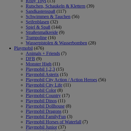
Rolly Toys
(13)
Rutschen, Schaukeln & Klettern
(39)
Sandkastenspaß
(117)
Schwimmen & Tauchen
(56)
Seifenblasen
(32)
Spiel & Spaß
(144)
Straßenmalkreide
(9)
Trampoline
(16)
Wasserpistolen & Wasserbomben
(28)
Playmobil
(476)
Animals + Friends
(7)
DFB
(9)
Monster High
(11)
Playmobil 1,2,3
(15)
Playmobil Asterix
(15)
Playmobil City Action / Action Heroes
(56)
Playmobil City Life
(11)
Playmobil Color
(8)
Playmobil Country
(17)
Playmobil Dinos
(11)
Playmobil Dollhouse
(8)
Playmobil Dragons
(1)
Playmobil FamilyFun
(3)
Playmobil Horses of Waterfall
(7)
Playmobil Junior
(37)