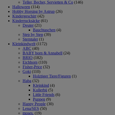
Teller, Becher, Servietten & Co
(146)
Halloween
(114)
Hobby Horsing by Astrup
(26)
Kindergeschirr
(42)
Kinderrucksäcke
(61)
Deuter
(21)
Bauchtaschen
(4)
Step by Step
(39)
Sterntaler
(1)
Kleinkindwelt
(1172)
ABC
(40)
BABY born & Annabell
(24)
BRIO
(182)
Eichhorn
(110)
Fisher-Price
(32)
Goki
(110)
Holztiger Tiere/Figuren
(1)
Haba
(32)
Kleinkind
(4)
Kullerbü
(5)
Little Friends
(6)
Puppen
(9)
Happy People
(30)
Lena/SES
(50)
moses.
(19)