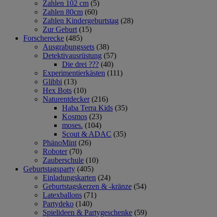
Zahlen 102 cm
(5)
Zahlen 80cm
(60)
Zahlen Kindergeburtstag
(28)
Zur Geburt
(15)
Forscherecke
(485)
Ausgrabungssets
(38)
Detektivausrüstung
(57)
Die drei ???
(40)
Experimentierkästen
(111)
Glibbi
(13)
Hex Bots
(10)
Naturentdecker
(216)
Haba Terra Kids
(35)
Kosmos
(23)
moses.
(104)
Scout & ADAC
(35)
PhänoMint
(26)
Roboter
(70)
Zauberschule
(10)
Geburtstagsparty
(405)
Einladungskarten
(24)
Geburtstagskerzen & -kränze
(54)
Latexballons
(71)
Partydeko
(140)
Spielideen & Partygeschenke
(59)