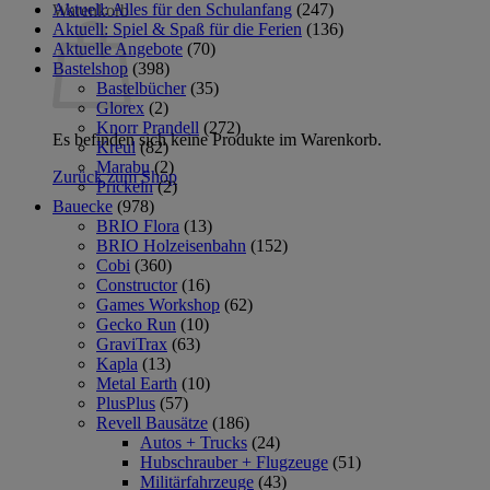
Aktuell: Alles für den Schulanfang
(247)
Warenkorb
Aktuell: Spiel & Spaß für die Ferien
(136)
Aktuelle Angebote
(70)
Bastelshop
(398)
Bastelbücher
(35)
Glorex
(2)
Knorr Prandell
(272)
Es befinden sich keine Produkte im Warenkorb.
Kreul
(82)
Marabu
(2)
Zurück zum Shop
Prickeln
(2)
Bauecke
(978)
BRIO Flora
(13)
BRIO Holzeisenbahn
(152)
Cobi
(360)
Constructor
(16)
Games Workshop
(62)
Gecko Run
(10)
GraviTrax
(63)
Kapla
(13)
Metal Earth
(10)
PlusPlus
(57)
Revell Bausätze
(186)
Autos + Trucks
(24)
Hubschrauber + Flugzeuge
(51)
Militärfahrzeuge
(43)