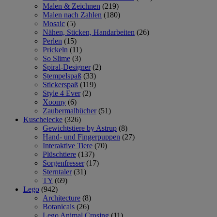
Malen & Zeichnen
(219)
Malen nach Zahlen
(180)
Mosaic
(5)
Nähen, Sticken, Handarbeiten
(26)
Perlen
(15)
Prickeln
(11)
So Slime
(3)
Spiral-Designer
(2)
Stempelspaß
(33)
Stickerspaß
(119)
Style 4 Ever
(2)
Xoomy
(6)
Zaubermalbücher
(51)
Kuschelecke
(326)
Gewichtstiere by Astrup
(8)
Hand- und Fingerpuppen
(27)
Interaktive Tiere
(70)
Plüschtiere
(137)
Sorgenfresser
(17)
Sterntaler
(31)
TY
(69)
Lego
(942)
Architecture
(8)
Botanicals
(26)
Lego Animal Crosing
(11)