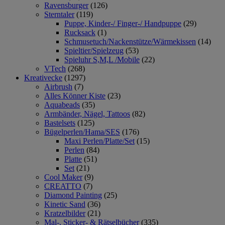
Ravensburger
(126)
Sterntaler
(119)
Puppe, Kinder-/ Finger-/ Handpuppe
(29)
Rucksack
(1)
Schmusetuch/Nackenstütze/Wärmekissen
(14)
Spieltier/Spielzeug
(53)
Spieluhr S,M,L /Mobile
(22)
VTech
(268)
Kreativecke
(1297)
Airbrush
(7)
Alles Könner Kiste
(23)
Aquabeads
(35)
Armbänder, Nägel, Tattoos
(82)
Bastelsets
(125)
Bügelperlen/Hama/SES
(176)
Maxi Perlen/Platte/Set
(15)
Perlen
(84)
Platte
(51)
Set
(21)
Cool Maker
(9)
CREATTO
(7)
Diamond Painting
(25)
Kinetic Sand
(36)
Kratzelbilder
(21)
Mal-, Sticker- & Rätselbücher
(335)