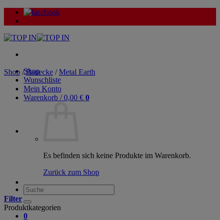
Zum
Inhalt
springen
Shop
Shop
/
Bauecke
/
Metal Earth
Wunschliste
Mein Konto
Warenkorb /
0,00
€
0
Es befinden sich keine Produkte im Warenkorb.
Zurück zum Shop
Suche
nach:
Filter
Produktkategorien
0