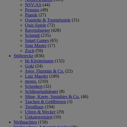
NSV/AS
(44)
Pegasus
(49)
Piatnik
(27)
Quartette & Trumpfspiele
(31)
Quiz-Spiele
(72)
Ravensburger
(428)
Schmidt
(235)
Smart Games
(65)
Spin Master
(17)
Zoch
(59)
Stöberecke
(836)
bb Klostermann
(132)
Goki
(24)
Jojos, Flummis & Co.
(22)
Lutz Mauder
(189)
moses.
(210)
Schenken
(32)
Schlüsselanhänger
(8)
Slime, Knete, Squishies & Co.
(46)
Taschen & Geldbörsen
(3)
Trendhaus
(194)
Uhren & Wecker
(29)
Unkategorisiert
(10)
Weihnachten
(158)