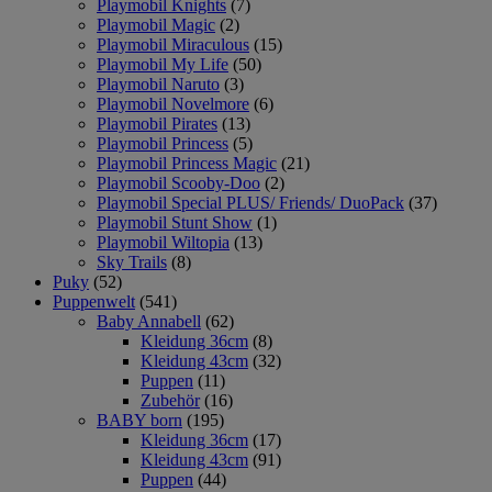
Playmobil Knights
(7)
Playmobil Magic
(2)
Playmobil Miraculous
(15)
Playmobil My Life
(50)
Playmobil Naruto
(3)
Playmobil Novelmore
(6)
Playmobil Pirates
(13)
Playmobil Princess
(5)
Playmobil Princess Magic
(21)
Playmobil Scooby-Doo
(2)
Playmobil Special PLUS/ Friends/ DuoPack
(37)
Playmobil Stunt Show
(1)
Playmobil Wiltopia
(13)
Sky Trails
(8)
Puky
(52)
Puppenwelt
(541)
Baby Annabell
(62)
Kleidung 36cm
(8)
Kleidung 43cm
(32)
Puppen
(11)
Zubehör
(16)
BABY born
(195)
Kleidung 36cm
(17)
Kleidung 43cm
(91)
Puppen
(44)