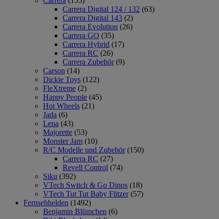
Carrera
(155)
Carrera Digital 124 / 132
(63)
Carrera Digital 143
(2)
Carrera Evolution
(26)
Carrera GO
(35)
Carrera Hybrid
(17)
Carrera RC
(26)
Carrera Zubehör
(9)
Carson
(14)
Dickie Toys
(122)
FleXtreme
(2)
Happy People
(45)
Hot Wheels
(21)
Jada
(6)
Lena
(43)
Majorette
(53)
Monster Jam
(10)
R/C Modelle und Zubehör
(150)
Carrera RC
(27)
Revell Control
(74)
Siku
(392)
VTech Switch & Go Dinos
(18)
VTech Tut Tut Baby Flitzer
(57)
Fernsehhelden
(1492)
Benjamin Blümchen
(6)