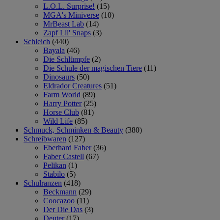
L.O.L. Surprise!
(15)
MGA's Miniverse
(10)
MrBeast Lab
(14)
Zapf Lil' Snaps
(3)
Schleich
(440)
Bayala
(46)
Die Schlümpfe
(2)
Die Schule der magischen Tiere
(11)
Dinosaurs
(50)
Eldrador Creatures
(51)
Farm World
(89)
Harry Potter
(25)
Horse Club
(81)
Wild Life
(85)
Schmuck, Schminken & Beauty
(380)
Schreibwaren
(127)
Eberhard Faber
(36)
Faber Castell
(67)
Pelikan
(1)
Stabilo
(5)
Schulranzen
(418)
Beckmann
(29)
Coocazoo
(11)
Der Die Das
(3)
Deuter
(17)