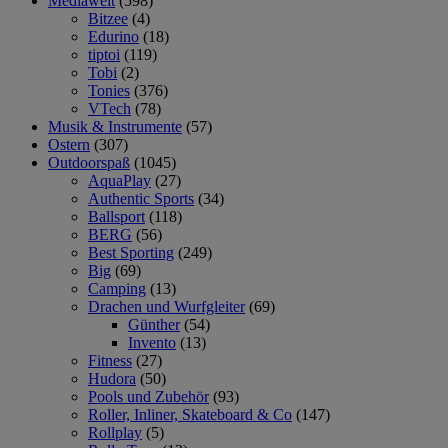
Mediawelt
(598)
Bitzee
(4)
Edurino
(18)
tiptoi
(119)
Tobi
(2)
Tonies
(376)
VTech
(78)
Musik & Instrumente
(57)
Ostern
(307)
Outdoorspaß
(1045)
AquaPlay
(27)
Authentic Sports
(34)
Ballsport
(118)
BERG
(56)
Best Sporting
(249)
Big
(69)
Camping
(13)
Drachen und Wurfgleiter
(69)
Günther
(54)
Invento
(13)
Fitness
(27)
Hudora
(50)
Pools und Zubehör
(93)
Roller, Inliner, Skateboard & Co
(147)
Rollplay
(5)