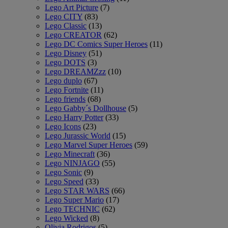
Lego Art Picture
(7)
Lego CITY
(83)
Lego Classic
(13)
Lego CREATOR
(62)
Lego DC Comics Super Heroes
(11)
Lego Disney
(51)
Lego DOTS
(3)
Lego DREAMZzz
(10)
Lego duplo
(67)
Lego Fortnite
(11)
Lego friends
(68)
Lego Gabby´s Dollhouse
(5)
Lego Harry Potter
(33)
Lego Icons
(23)
Lego Jurassic World
(15)
Lego Marvel Super Heroes
(59)
Lego Minecraft
(36)
Lego NINJAGO
(55)
Lego Sonic
(9)
Lego Speed
(33)
Lego STAR WARS
(66)
Lego Super Mario
(17)
Lego TECHNIC
(62)
Lego Wicked
(8)
Olivia Rodrigos
(5)