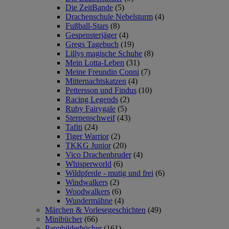
Die ZeitBande
(5)
Drachenschule Nebelsturm
(4)
Fußball-Stars
(8)
Gespensterjäger
(4)
Gregs Tagebuch
(19)
Lillys magische Schuhe
(8)
Mein Lotta-Leben
(31)
Meine Freundin Conni
(7)
Mitternachtskatzen
(4)
Pettersson und Findus
(10)
Racing Legends
(2)
Ruby Fairygale
(5)
Sternenschweif
(43)
Tafiti
(24)
Tiger Warrior
(2)
TKKG Junior
(20)
Vico Drachenbruder
(4)
Whisperworld
(6)
Wildpferde - mutig und frei
(6)
Windwalkers
(2)
Woodwalkers
(6)
Wundermähne
(4)
Märchen & Vorlesegeschichten
(49)
Minibücher
(66)
Pappbilderbücher
(161)