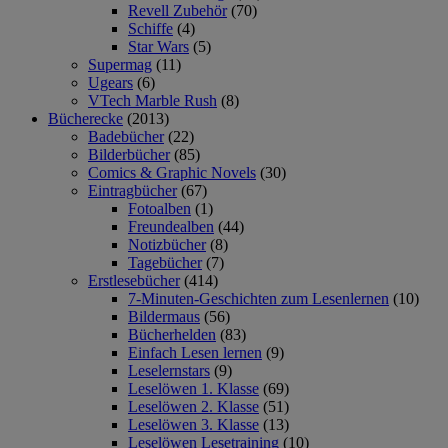
Revell Zubehör
(70)
Schiffe
(4)
Star Wars
(5)
Supermag
(11)
Ugears
(6)
VTech Marble Rush
(8)
Bücherecke
(2013)
Badebücher
(22)
Bilderbücher
(85)
Comics & Graphic Novels
(30)
Eintragbücher
(67)
Fotoalben
(1)
Freundealben
(44)
Notizbücher
(8)
Tagebücher
(7)
Erstlesebücher
(414)
7-Minuten-Geschichten zum Lesenlernen
(10)
Bildermaus
(56)
Bücherhelden
(83)
Einfach Lesen lernen
(9)
Leselernstars
(9)
Leselöwen 1. Klasse
(69)
Leselöwen 2. Klasse
(51)
Leselöwen 3. Klasse
(13)
Leselöwen Lesetraining
(10)