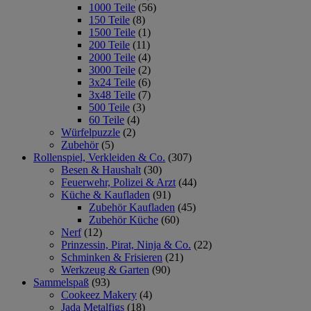
1000 Teile
(56)
150 Teile
(8)
1500 Teile
(1)
200 Teile
(11)
2000 Teile
(4)
3000 Teile
(2)
3x24 Teile
(6)
3x48 Teile
(7)
500 Teile
(3)
60 Teile
(4)
Würfelpuzzle
(2)
Zubehör
(5)
Rollenspiel, Verkleiden & Co.
(307)
Besen & Haushalt
(30)
Feuerwehr, Polizei & Arzt
(44)
Küche & Kaufladen
(91)
Zubehör Kaufladen
(45)
Zubehör Küche
(60)
Nerf
(12)
Prinzessin, Pirat, Ninja & Co.
(22)
Schminken & Frisieren
(21)
Werkzeug & Garten
(90)
Sammelspaß
(93)
Cookeez Makery
(4)
Jada Metalfigs
(18)