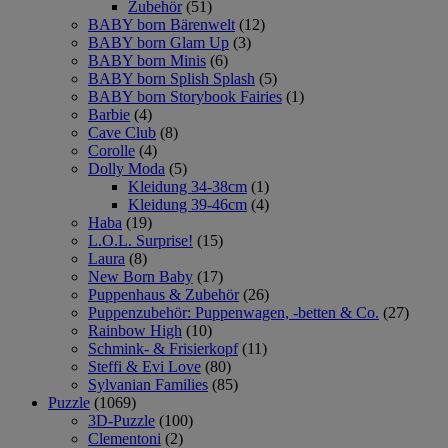
Zubehör
(51)
BABY born Bärenwelt
(12)
BABY born Glam Up
(3)
BABY born Minis
(6)
BABY born Splish Splash
(5)
BABY born Storybook Fairies
(1)
Barbie
(4)
Cave Club
(8)
Corolle
(4)
Dolly Moda
(5)
Kleidung 34-38cm
(1)
Kleidung 39-46cm
(4)
Haba
(19)
L.O.L. Surprise!
(15)
Laura
(8)
New Born Baby
(17)
Puppenhaus & Zubehör
(26)
Puppenzubehör: Puppenwagen, -betten & Co.
(27)
Rainbow High
(10)
Schmink- & Frisierkopf
(11)
Steffi & Evi Love
(80)
Sylvanian Families
(85)
Puzzle
(1069)
3D-Puzzle
(100)
Clementoni
(2)