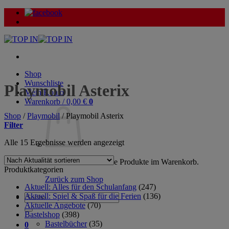
Zum
Inhalt
springen
Shop
Wunschliste
Playmobil Asterix
Mein Konto
Warenkorb /
0,00
€
0
Shop
/
Playmobil
/
Playmobil Asterix
Filter
Nach
Alle 15 Ergebnisse werden angezeigt
Aktualität
sortiert
Es befinden sich keine Produkte im Warenkorb.
Produktkategorien
Zurück zum Shop
Aktuell: Alles für den Schulanfang
(247)
Aktuell: Spiel & Spaß für die Ferien
(136)
Suche
Aktuelle Angebote
(70)
nach:
Bastelshop
(398)
Bastelbücher
(35)
0