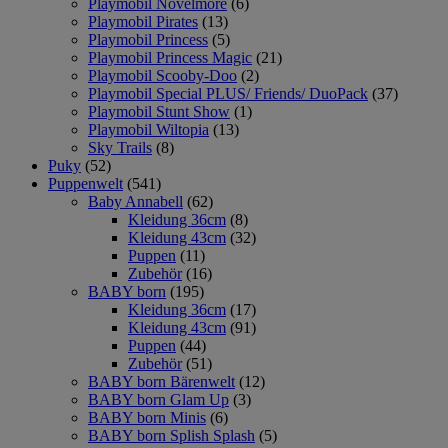
Playmobil Novelmore
(6)
Playmobil Pirates
(13)
Playmobil Princess
(5)
Playmobil Princess Magic
(21)
Playmobil Scooby-Doo
(2)
Playmobil Special PLUS/ Friends/ DuoPack
(37)
Playmobil Stunt Show
(1)
Playmobil Wiltopia
(13)
Sky Trails
(8)
Puky
(52)
Puppenwelt
(541)
Baby Annabell
(62)
Kleidung 36cm
(8)
Kleidung 43cm
(32)
Puppen
(11)
Zubehör
(16)
BABY born
(195)
Kleidung 36cm
(17)
Kleidung 43cm
(91)
Puppen
(44)
Zubehör
(51)
BABY born Bärenwelt
(12)
BABY born Glam Up
(3)
BABY born Minis
(6)
BABY born Splish Splash
(5)