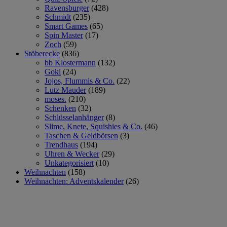
Ravensburger
(428)
Schmidt
(235)
Smart Games
(65)
Spin Master
(17)
Zoch
(59)
Stöberecke
(836)
bb Klostermann
(132)
Goki
(24)
Jojos, Flummis & Co.
(22)
Lutz Mauder
(189)
moses.
(210)
Schenken
(32)
Schlüsselanhänger
(8)
Slime, Knete, Squishies & Co.
(46)
Taschen & Geldbörsen
(3)
Trendhaus
(194)
Uhren & Wecker
(29)
Unkategorisiert
(10)
Weihnachten
(158)
Weihnachten: Adventskalender
(26)