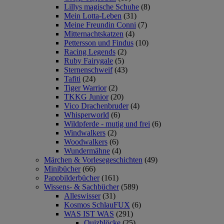
Lillys magische Schuhe
(8)
Mein Lotta-Leben
(31)
Meine Freundin Conni
(7)
Mitternachtskatzen
(4)
Pettersson und Findus
(10)
Racing Legends
(2)
Ruby Fairygale
(5)
Sternenschweif
(43)
Tafiti
(24)
Tiger Warrior
(2)
TKKG Junior
(20)
Vico Drachenbruder
(4)
Whisperworld
(6)
Wildpferde - mutig und frei
(6)
Windwalkers
(2)
Woodwalkers
(6)
Wundermähne
(4)
Märchen & Vorlesegeschichten
(49)
Minibücher
(66)
Pappbilderbücher
(161)
Wissens- & Sachbücher
(589)
Alleswisser
(31)
Kosmos SchlauFUX
(6)
WAS IST WAS
(291)
Quizblöcke
(25)