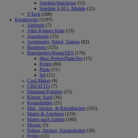
Spieltier/Spielzeug
(53)
Spieluhr S,M,L /Mobile
(22)
VTech
(268)
Kreativecke
(1297)
Airbrush
(7)
Alles Könner Kiste
(23)
Aquabeads
(35)
Armbänder, Nägel, Tattoos
(82)
Bastelsets
(125)
Bügelperlen/Hama/SES
(176)
Maxi Perlen/Platte/Set
(15)
Perlen
(84)
Platte
(51)
Set
(21)
Cool Maker
(9)
CREATTO
(7)
Diamond Painting
(25)
Kinetic Sand
(36)
Kratzelbilder
(21)
Mal-, Sticker- & Rätselbücher
(335)
Malen & Zeichnen
(219)
Malen nach Zahlen
(180)
Mosaic
(5)
Nähen, Sticken, Handarbeiten
(26)
Perlen
(15)