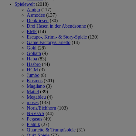
Spielewelt
(2018)
Amigo
(117)
Asmodee
(137)
Denkriesen
(30)
Drei Hasen in der Abendsonne
(4)
EMF
(14)
Escape-, Krimi- & Story-Spiele
(130)
Game Factory/Carletto
(14)
Goki
(28)
Goliath
(9)
Haba
(83)
Hasbro
(44)
HCM
(3)
Jumbo
(8)
Kosmos
(301)
Magilano
(3)
Mattel
(39)
Megableu
(4)
moses
(133)
Noris/Eichhorn
(103)
NSV/AS
(44)
Pegasus
(49)
Piatnik
(27)
Quartette & Trumpfspiele
(31)
Quiz-Spiele
(72)