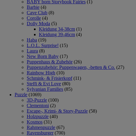
BABY born Storybook Fairies
(1)
Barbie
(4)
Cave Club
(8)
Corolle
(4)
Dolly Moda
(5)
Kleidung 34-38cm
(1)
Kleidung 39-46cm
(4)
Haba
(19)
L.O.L. Surprise!
(15)
Laura
(8)
New Born Baby
(17)
Puppenhaus & Zubehör
(26)
Puppenzubehör: Puppenwagen, -betten & Co.
(27)
Rainbow High
(10)
Schmink- & Frisierkopf
(11)
Steffi & Evi Love
(80)
Sylvanian Families
(85)
Puzzle
(1069)
3D-Puzzle
(100)
Clementoni
(2)
Escape-, Krimi- & Story-Puzzle
(58)
Holzpuzzle
(40)
Kosmos
(31)
Rahmenpuzzle
(67)
Ravensburger
(700)