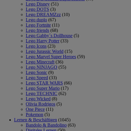
Lego Disney
(51)
Lego DOTS
(3)
Lego DREAMZzz
(10)
Lego duplo
(67)
Lego Fortnite
(11)
Lego friends
(68)
Lego Gabby´s Dollhouse
(5)
Lego Harry Potter
(33)
Lego Icons
(23)
Lego Jurassic World
(15)
Lego Marvel Super Heroes
(59)
Lego Minecraft
(36)
Lego NINJAGO
(55)
Lego Sonic
(9)
Lego Speed
(33)
Lego STAR WARS
(66)
Lego Super Mario
(17)
Lego TECHNIC
(62)
Lego Wicked
(8)
Olivia Rodrigos
(5)
One Piece
(11)
Pokemon
(5)
Lernen & Beschäftigen
(1045)
Bandolo & Bandolino
(63)
Digitales Lernen
(50)