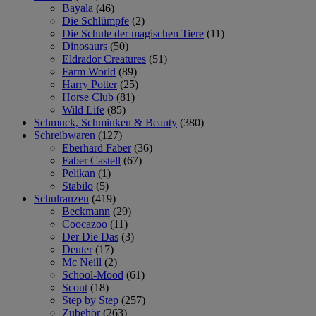
Bayala
(46)
Die Schlümpfe
(2)
Die Schule der magischen Tiere
(11)
Dinosaurs
(50)
Eldrador Creatures
(51)
Farm World
(89)
Harry Potter
(25)
Horse Club
(81)
Wild Life
(85)
Schmuck, Schminken & Beauty
(380)
Schreibwaren
(127)
Eberhard Faber
(36)
Faber Castell
(67)
Pelikan
(1)
Stabilo
(5)
Schulranzen
(419)
Beckmann
(29)
Coocazoo
(11)
Der Die Das
(3)
Deuter
(17)
Mc Neill
(2)
School-Mood
(61)
Scout
(18)
Step by Step
(257)
Zubehör
(263)