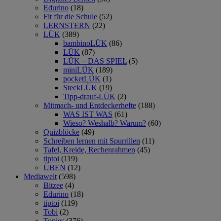
Edurino
(18)
Fit für die Schule
(52)
LERNSTERN
(22)
LÜK
(389)
bambinoLÜK
(86)
LÜK
(87)
LÜK – DAS SPIEL
(5)
miniLÜK
(189)
pocketLÜK
(1)
SteckLÜK
(19)
Tipp-drauf-LÜK
(2)
Mitmach- und Entdeckerhefte
(188)
WAS IST WAS
(61)
Wieso? Weshalb? Warum?
(60)
Quizblöcke
(49)
Schreiben lernen mit Spurrillen
(11)
Tafel, Kreide, Rechenrahmen
(45)
tiptoi
(119)
ÜBEN
(12)
Mediawelt
(598)
Bitzee
(4)
Edurino
(18)
tiptoi
(119)
Tobi
(2)
Tonies
(376)