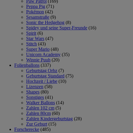
Paw Patrol
(169)
Peppa Pig
(71)
Pokémon
(42)
Sesamstraße
(9)
Sonic the Hedgehog
(8)
Spidey und seine Super-Freunde
(16)
Spirit
(6)
Star Wars
(47)
Stitch
(43)
Super Mario
(48)
Unicorn Academy
(35)
Winnie Puuh
(20)
Folienballons
(337)
Geburtstag Orbz
(7)
Geburtstag Standard
(75)
Hochzeit / Liebe
(10)
Lizenzen
(58)
Shapes
(80)
Sonstiges
(41)
Walker Ballons
(14)
Zahlen 102 cm
(5)
Zahlen 80cm
(60)
Zahlen Kindergeburtstag
(28)
Zur Geburt
(15)
Forscherecke
(485)