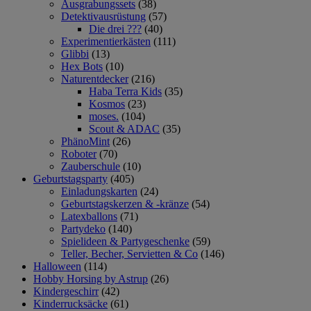
Ausgrabungssets
(38)
Detektivausrüstung
(57)
Die drei ???
(40)
Experimentierkästen
(111)
Glibbi
(13)
Hex Bots
(10)
Naturentdecker
(216)
Haba Terra Kids
(35)
Kosmos
(23)
moses.
(104)
Scout & ADAC
(35)
PhänoMint
(26)
Roboter
(70)
Zauberschule
(10)
Geburtstagsparty
(405)
Einladungskarten
(24)
Geburtstagskerzen & -kränze
(54)
Latexballons
(71)
Partydeko
(140)
Spielideen & Partygeschenke
(59)
Teller, Becher, Servietten & Co
(146)
Halloween
(114)
Hobby Horsing by Astrup
(26)
Kindergeschirr
(42)
Kinderrucksäcke
(61)