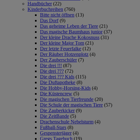
Handbücher
(22)
Kinderbuchreihen
(760)
Bitte nicht öffnen
(13)
Das Dorf
(9)
Das geheime Leben der Tiere
(21)
Das magische Baumhaus junior
(37)
Der kleine Drache Kokosnuss
(31)
Der kleine Major Tom
(21)
Der letzte Feuerfalke
(12)
Der Räuber Hotzenplotz
(4)
Der Zauberschüler
(7)
Die drei !!!
(87)
Die drei ???
(72)
Die drei ??? Kids
(115)
Die Duftapotheke
(8)
Die Hobby-Horsing-Kids
(4)
Die Küstencrew
(5)
Die magischen Tierfreunde
(20)
Die Schule der magischen Tiere
(57)
Die Zauberkicker
(9)
Die ZeitBande
(5)
Drachenschule Nebelsturm
(4)
Fußball-Stars
(8)
Gespensterjäger
(4)
Gregs Tagebuch
(19)