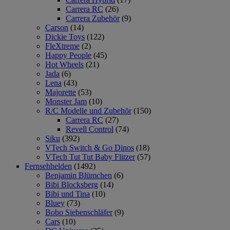
Carrera RC
(26)
Carrera Zubehör
(9)
Carson
(14)
Dickie Toys
(122)
FleXtreme
(2)
Happy People
(45)
Hot Wheels
(21)
Jada
(6)
Lena
(43)
Majorette
(53)
Monster Jam
(10)
R/C Modelle und Zubehör
(150)
Carrera RC
(27)
Revell Control
(74)
Siku
(392)
VTech Switch & Go Dinos
(18)
VTech Tut Tut Baby Flitzer
(57)
Fernsehhelden
(1492)
Benjamin Blümchen
(6)
Bibi Blocksberg
(14)
Bibi und Tina
(10)
Bluey
(73)
Bobo Siebenschläfer
(9)
Cars
(10)