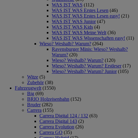
WAS IST WAS
(112)
WAS IST WAS Erstes Lesen
(46)
WAS IST WAS Erstes Lesen easy!
(21)
WAS IST WAS Junior
(47)
WAS IST WAS Kids
(4)
WAS IST WAS Meine Welt
(36)
WAS IST WAS Wissenschaften easy!
(11)
Wieso? Weshalb? Warum?
(264)
Ravensburger Minis: Wieso? Weshalb?
Warum?
(20)
Wieso? Weshalb? Warum?
(120)
Wieso? Weshalb? Warum? Erstleser
(17)
Wieso? Weshalb? Warum? Junior
(105)
Witze
(5)
Zubehör
(38)
Fahrzeugwelt
(1550)
Big
(69)
BRIO Holzeisenbahn
(152)
Bruder
(282)
Carrera
(155)
Carrera Digital 124 / 132
(63)
Carrera Digital 143
(2)
Carrera Evolution
(26)
Carrera GO
(35)
Carrera Hybrid
(17)