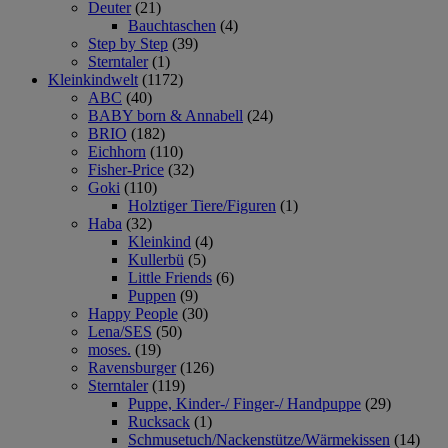
Deuter
(21)
Bauchtaschen
(4)
Step by Step
(39)
Sterntaler
(1)
Kleinkindwelt
(1172)
ABC
(40)
BABY born & Annabell
(24)
BRIO
(182)
Eichhorn
(110)
Fisher-Price
(32)
Goki
(110)
Holztiger Tiere/Figuren
(1)
Haba
(32)
Kleinkind
(4)
Kullerbü
(5)
Little Friends
(6)
Puppen
(9)
Happy People
(30)
Lena/SES
(50)
moses.
(19)
Ravensburger
(126)
Sterntaler
(119)
Puppe, Kinder-/ Finger-/ Handpuppe
(29)
Rucksack
(1)
Schmusetuch/Nackenstütze/Wärmekissen
(14)