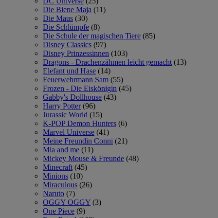
DC Universe
(25)
Die Biene Maja
(11)
Die Maus
(30)
Die Schlümpfe
(8)
Die Schule der magischen Tiere
(85)
Disney Classics
(97)
Disney Prinzessinnen
(103)
Dragons - Drachenzähmen leicht gemacht
(13)
Elefant und Hase
(14)
Feuerwehrmann Sam
(55)
Frozen - Die Eiskönigin
(45)
Gabby's Dollhouse
(43)
Harry Potter
(96)
Jurassic World
(15)
K-POP Demon Hunters
(6)
Marvel Universe
(41)
Meine Freundin Conni
(21)
Mia and me
(11)
Mickey Mouse & Freunde
(48)
Minecraft
(45)
Minions
(10)
Miraculous
(26)
Naruto
(7)
OGGY OGGY
(3)
One Piece
(9)