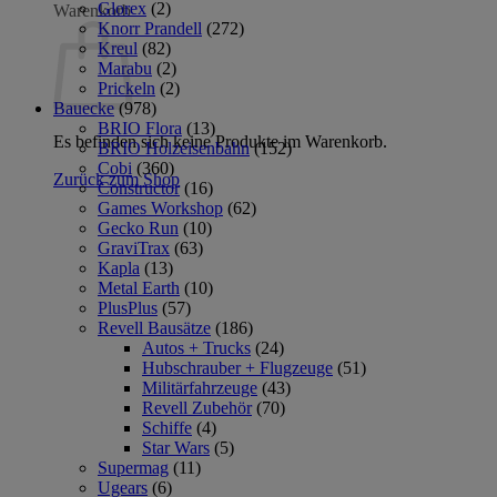
Glorex
(2)
Warenkorb
Knorr Prandell
(272)
Kreul
(82)
Marabu
(2)
Prickeln
(2)
Bauecke
(978)
BRIO Flora
(13)
Es befinden sich keine Produkte im Warenkorb.
BRIO Holzeisenbahn
(152)
Cobi
(360)
Zurück zum Shop
Constructor
(16)
Games Workshop
(62)
Gecko Run
(10)
GraviTrax
(63)
Kapla
(13)
Metal Earth
(10)
PlusPlus
(57)
Revell Bausätze
(186)
Autos + Trucks
(24)
Hubschrauber + Flugzeuge
(51)
Militärfahrzeuge
(43)
Revell Zubehör
(70)
Schiffe
(4)
Star Wars
(5)
Supermag
(11)
Ugears
(6)