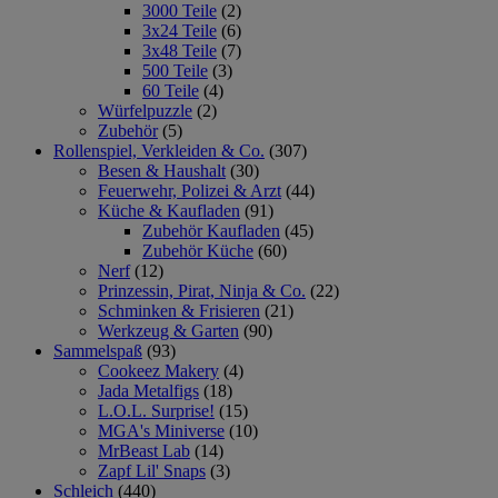
3000 Teile
(2)
3x24 Teile
(6)
3x48 Teile
(7)
500 Teile
(3)
60 Teile
(4)
Würfelpuzzle
(2)
Zubehör
(5)
Rollenspiel, Verkleiden & Co.
(307)
Besen & Haushalt
(30)
Feuerwehr, Polizei & Arzt
(44)
Küche & Kaufladen
(91)
Zubehör Kaufladen
(45)
Zubehör Küche
(60)
Nerf
(12)
Prinzessin, Pirat, Ninja & Co.
(22)
Schminken & Frisieren
(21)
Werkzeug & Garten
(90)
Sammelspaß
(93)
Cookeez Makery
(4)
Jada Metalfigs
(18)
L.O.L. Surprise!
(15)
MGA's Miniverse
(10)
MrBeast Lab
(14)
Zapf Lil' Snaps
(3)
Schleich
(440)