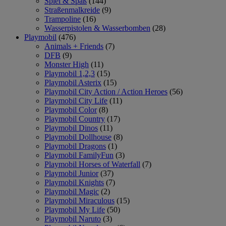
Spiel & Spaß
(144)
Straßenmalkreide
(9)
Trampoline
(16)
Wasserpistolen & Wasserbomben
(28)
Playmobil
(476)
Animals + Friends
(7)
DFB
(9)
Monster High
(11)
Playmobil 1,2,3
(15)
Playmobil Asterix
(15)
Playmobil City Action / Action Heroes
(56)
Playmobil City Life
(11)
Playmobil Color
(8)
Playmobil Country
(17)
Playmobil Dinos
(11)
Playmobil Dollhouse
(8)
Playmobil Dragons
(1)
Playmobil FamilyFun
(3)
Playmobil Horses of Waterfall
(7)
Playmobil Junior
(37)
Playmobil Knights
(7)
Playmobil Magic
(2)
Playmobil Miraculous
(15)
Playmobil My Life
(50)
Playmobil Naruto
(3)