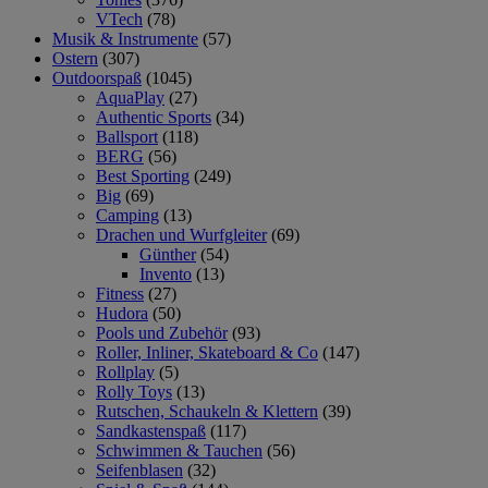
VTech
(78)
Musik & Instrumente
(57)
Ostern
(307)
Outdoorspaß
(1045)
AquaPlay
(27)
Authentic Sports
(34)
Ballsport
(118)
BERG
(56)
Best Sporting
(249)
Big
(69)
Camping
(13)
Drachen und Wurfgleiter
(69)
Günther
(54)
Invento
(13)
Fitness
(27)
Hudora
(50)
Pools und Zubehör
(93)
Roller, Inliner, Skateboard & Co
(147)
Rollplay
(5)
Rolly Toys
(13)
Rutschen, Schaukeln & Klettern
(39)
Sandkastenspaß
(117)
Schwimmen & Tauchen
(56)
Seifenblasen
(32)