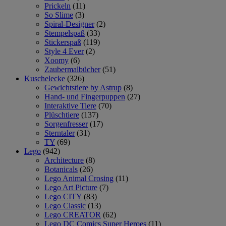
Prickeln
(11)
So Slime
(3)
Spiral-Designer
(2)
Stempelspaß
(33)
Stickerspaß
(119)
Style 4 Ever
(2)
Xoomy
(6)
Zaubermalbücher
(51)
Kuschelecke
(326)
Gewichtstiere by Astrup
(8)
Hand- und Fingerpuppen
(27)
Interaktive Tiere
(70)
Plüschtiere
(137)
Sorgenfresser
(17)
Sterntaler
(31)
TY
(69)
Lego
(942)
Architecture
(8)
Botanicals
(26)
Lego Animal Crosing
(11)
Lego Art Picture
(7)
Lego CITY
(83)
Lego Classic
(13)
Lego CREATOR
(62)
Lego DC Comics Super Heroes
(11)