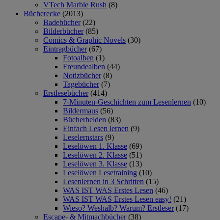
VTech Marble Rush
(8)
Bücherecke
(2013)
Badebücher
(22)
Bilderbücher
(85)
Comics & Graphic Novels
(30)
Eintragbücher
(67)
Fotoalben
(1)
Freundealben
(44)
Notizbücher
(8)
Tagebücher
(7)
Erstlesebücher
(414)
7-Minuten-Geschichten zum Lesenlernen
(10)
Bildermaus
(56)
Bücherhelden
(83)
Einfach Lesen lernen
(9)
Leselernstars
(9)
Leselöwen 1. Klasse
(69)
Leselöwen 2. Klasse
(51)
Leselöwen 3. Klasse
(13)
Leselöwen Lesetraining
(10)
Lesenlernen in 3 Schritten
(15)
WAS IST WAS Erstes Lesen
(46)
WAS IST WAS Erstes Lesen easy!
(21)
Wieso? Weshalb? Warum? Erstleser
(17)
Escape- & Mitmachbücher
(38)