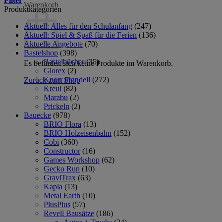
Filter
Warenkorb
Produktkategorien
Aktuell: Alles für den Schulanfang
(247)
Aktuell: Spiel & Spaß für die Ferien
(136)
Aktuelle Angebote
(70)
Bastelshop
(398)
Bastelbücher
(35)
Es befinden sich keine Produkte im Warenkorb.
Glorex
(2)
Knorr Prandell
(272)
Zurück zum Shop
Kreul
(82)
Marabu
(2)
Prickeln
(2)
Bauecke
(978)
BRIO Flora
(13)
BRIO Holzeisenbahn
(152)
Cobi
(360)
Constructor
(16)
Games Workshop
(62)
Gecko Run
(10)
GraviTrax
(63)
Kapla
(13)
Metal Earth
(10)
PlusPlus
(57)
Revell Bausätze
(186)