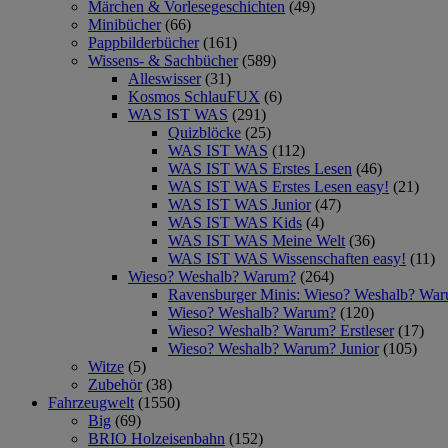
Märchen & Vorlesegeschichten
(49)
Minibücher
(66)
Pappbilderbücher
(161)
Wissens- & Sachbücher
(589)
Alleswisser
(31)
Kosmos SchlauFUX
(6)
WAS IST WAS
(291)
Quizblöcke
(25)
WAS IST WAS
(112)
WAS IST WAS Erstes Lesen
(46)
WAS IST WAS Erstes Lesen easy!
(21)
WAS IST WAS Junior
(47)
WAS IST WAS Kids
(4)
WAS IST WAS Meine Welt
(36)
WAS IST WAS Wissenschaften easy!
(11)
Wieso? Weshalb? Warum?
(264)
Ravensburger Minis: Wieso? Weshalb? Wa
Wieso? Weshalb? Warum?
(120)
Wieso? Weshalb? Warum? Erstleser
(17)
Wieso? Weshalb? Warum? Junior
(105)
Witze
(5)
Zubehör
(38)
Fahrzeugwelt
(1550)
Big
(69)
BRIO Holzeisenbahn
(152)