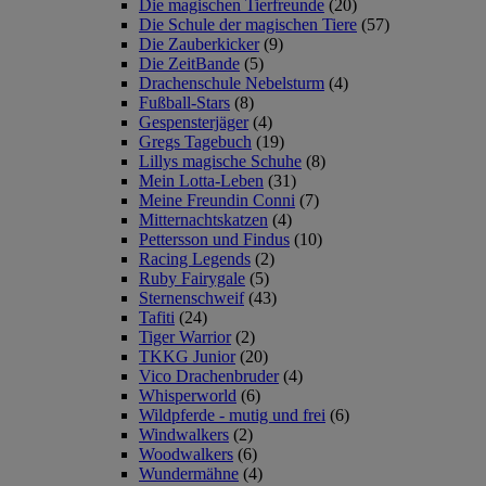
Die magischen Tierfreunde
(20)
Die Schule der magischen Tiere
(57)
Die Zauberkicker
(9)
Die ZeitBande
(5)
Drachenschule Nebelsturm
(4)
Fußball-Stars
(8)
Gespensterjäger
(4)
Gregs Tagebuch
(19)
Lillys magische Schuhe
(8)
Mein Lotta-Leben
(31)
Meine Freundin Conni
(7)
Mitternachtskatzen
(4)
Pettersson und Findus
(10)
Racing Legends
(2)
Ruby Fairygale
(5)
Sternenschweif
(43)
Tafiti
(24)
Tiger Warrior
(2)
TKKG Junior
(20)
Vico Drachenbruder
(4)
Whisperworld
(6)
Wildpferde - mutig und frei
(6)
Windwalkers
(2)
Woodwalkers
(6)
Wundermähne
(4)