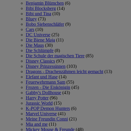
Benjamin Blümchen
(6)
Bibi Blocksberg
(14)
Bibi und Tina
(10)
Bluey
(73)
Bobo Siebenschläfer
(9)
Cars
(10)
DC Universe
(25)
Die Biene Maja
(11)
Die Maus
(30)
Die Schlümpfe
(8)
Die Schule der magischen Tiere
(85)
Disney Classics
(97)
Disney Prinzessinnen
(103)
Dragons - Drachenzähmen leicht gemacht
(13)
Elefant und Hase
(14)
Feuerwehrmann Sam
(55)
Frozen - Die Eiskönigin
(45)
Gabby's Dollhouse
(43)
Harry Potter
(96)
Jurassic World
(15)
K-POP Demon Hunters
(6)
Marvel Universe
(41)
Meine Freundin Conni
(21)
Mia and me
(11)
Mickey Mouse & Freunde
(48)