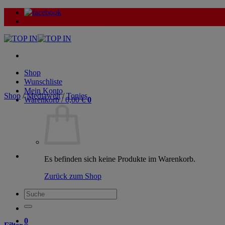
Zum
Inhalt
springen
Shop
Wunschliste
Mein Konto
Shop
/
Mediawelt
/
Tonies
Warenkorb /
0,00
€
0
Es befinden sich keine Produkte im Warenkorb.
Zurück zum Shop
Suche
nach:
0