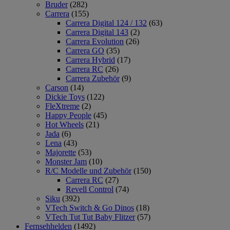
Bruder
(282)
Carrera
(155)
Carrera Digital 124 / 132
(63)
Carrera Digital 143
(2)
Carrera Evolution
(26)
Carrera GO
(35)
Carrera Hybrid
(17)
Carrera RC
(26)
Carrera Zubehör
(9)
Carson
(14)
Dickie Toys
(122)
FleXtreme
(2)
Happy People
(45)
Hot Wheels
(21)
Jada
(6)
Lena
(43)
Majorette
(53)
Monster Jam
(10)
R/C Modelle und Zubehör
(150)
Carrera RC
(27)
Revell Control
(74)
Siku
(392)
VTech Switch & Go Dinos
(18)
VTech Tut Tut Baby Flitzer
(57)
Fernsehhelden
(1492)