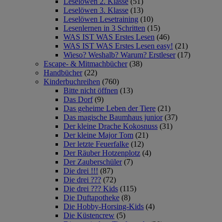
Leselöwen 2. Klasse
(51)
Leselöwen 3. Klasse
(13)
Leselöwen Lesetraining
(10)
Lesenlernen in 3 Schritten
(15)
WAS IST WAS Erstes Lesen
(46)
WAS IST WAS Erstes Lesen easy!
(21)
Wieso? Weshalb? Warum? Erstleser
(17)
Escape- & Mitmachbücher
(38)
Handbücher
(22)
Kinderbuchreihen
(760)
Bitte nicht öffnen
(13)
Das Dorf
(9)
Das geheime Leben der Tiere
(21)
Das magische Baumhaus junior
(37)
Der kleine Drache Kokosnuss
(31)
Der kleine Major Tom
(21)
Der letzte Feuerfalke
(12)
Der Räuber Hotzenplotz
(4)
Der Zauberschüler
(7)
Die drei !!!
(87)
Die drei ???
(72)
Die drei ??? Kids
(115)
Die Duftapotheke
(8)
Die Hobby-Horsing-Kids
(4)
Die Küstencrew
(5)