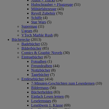
Autos + Trucks
(24)
Hubschrauber + Flugzeuge
(51)
Militärfahrzeuge
(43)
Revell Zubehör
(70)
Schiffe
(4)
Star Wars
(5)
Supermag
(11)
Ugears
(6)
VTech Marble Rush
(8)
Bücherecke
(2013)
Badebücher
(22)
Bilderbücher
(85)
Comics & Graphic Novels
(30)
Eintragbücher
(67)
Fotoalben
(1)
Freundealben
(44)
Notizbücher
(8)
Tagebücher
(7)
Erstlesebücher
(414)
7-Minuten-Geschichten zum Lesenlernen
(10)
Bildermaus
(56)
Bücherhelden
(83)
Einfach Lesen lernen
(9)
Leselernstars
(9)
Leselöwen 1. Klasse
(69)