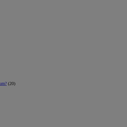
rum?
(20)