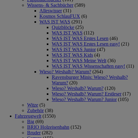
Wissens- & Sachbücher
(589)
Alleswisser
(31)
Kosmos SchlauFUX
(6)
WAS IST WAS
(291)
Quizblöcke
(25)
WAS IST WAS
(112)
WAS IST WAS Erstes Lesen
(46)
WAS IST WAS Erstes Lesen easy!
(21)
WAS IST WAS Junior
(47)
WAS IST WAS Kids
(4)
WAS IST WAS Meine Welt
(36)
WAS IST WAS Wissenschaften easy!
(11)
Wieso? Weshalb? Warum?
(264)
Ravensburger Minis: Wieso? Weshalb?
Warum?
(20)
Wieso? Weshalb? Warum?
(120)
Wieso? Weshalb? Warum? Erstleser
(17)
Wieso? Weshalb? Warum? Junior
(105)
Witze
(5)
Zubehör
(38)
Fahrzeugwelt
(1550)
Big
(69)
BRIO Holzeisenbahn
(152)
Bruder
(282)