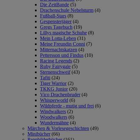
Die ZeitBande
(5)
Drachenschule Nebelsturm
(4)
Fußball-Stars
(8)
Gespensterjäger
(4)
Gregs Tagebuch
(19)
Lillys magische Schuhe
(8)
Mein Lotta-Leben
(31)
Meine Freundin Conni
(7)
Mitternachtskatzen
(4)
Pettersson und Findus
(10)
Racing Legends
(2)
Ruby Fairygale
(5)
Sternenschweif
(43)
Tafiti
(24)
Tiger Warrior
(2)
TKKG Junior
(20)
Vico Drachenbruder
(4)
Whisperworld
(6)
Wildpferde - mutig und frei
(6)
Windwalkers
(2)
Woodwalkers
(6)
Wundermähne
(4)
Märchen & Vorlesegeschichten
(49)
Minibücher
(66)
Pappbilderbücher
(161)