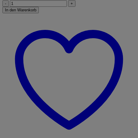
Wickie
-
In den Warenkorb
Die
Königin
der
Winde
Menge