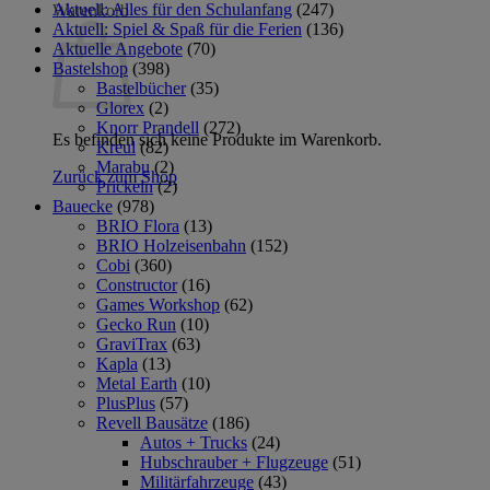
Aktuell: Alles für den Schulanfang
(247)
Warenkorb
Aktuell: Spiel & Spaß für die Ferien
(136)
Aktuelle Angebote
(70)
Bastelshop
(398)
Bastelbücher
(35)
Glorex
(2)
Knorr Prandell
(272)
Es befinden sich keine Produkte im Warenkorb.
Kreul
(82)
Marabu
(2)
Zurück zum Shop
Prickeln
(2)
Bauecke
(978)
BRIO Flora
(13)
BRIO Holzeisenbahn
(152)
Cobi
(360)
Constructor
(16)
Games Workshop
(62)
Gecko Run
(10)
GraviTrax
(63)
Kapla
(13)
Metal Earth
(10)
PlusPlus
(57)
Revell Bausätze
(186)
Autos + Trucks
(24)
Hubschrauber + Flugzeuge
(51)
Militärfahrzeuge
(43)