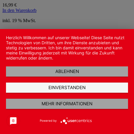
16,99
€
In den Warenkorb
inkl. 19 % MwSt.
zzgl.
Versandkosten
Herzlich Willkommen auf unserer Webseite! Diese Seite nutzt
Technologien von Dritten, um ihre Dienste anzubieten und
stetig zu verbessern. Ich bin damit einverstanden und kann
meine Einwilligung jederzeit mit Wirkung für die Zukunft
widerrufen oder ändern.
ABLEHNEN
EINVERSTANDEN
MEHR INFORMATIONEN
Powered by