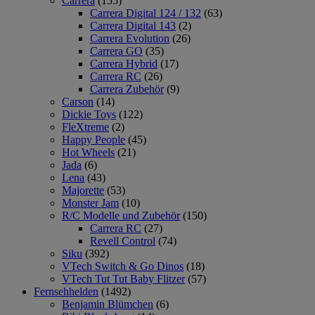
Carrera
(155)
Carrera Digital 124 / 132
(63)
Carrera Digital 143
(2)
Carrera Evolution
(26)
Carrera GO
(35)
Carrera Hybrid
(17)
Carrera RC
(26)
Carrera Zubehör
(9)
Carson
(14)
Dickie Toys
(122)
FleXtreme
(2)
Happy People
(45)
Hot Wheels
(21)
Jada
(6)
Lena
(43)
Majorette
(53)
Monster Jam
(10)
R/C Modelle und Zubehör
(150)
Carrera RC
(27)
Revell Control
(74)
Siku
(392)
VTech Switch & Go Dinos
(18)
VTech Tut Tut Baby Flitzer
(57)
Fernsehhelden
(1492)
Benjamin Blümchen
(6)