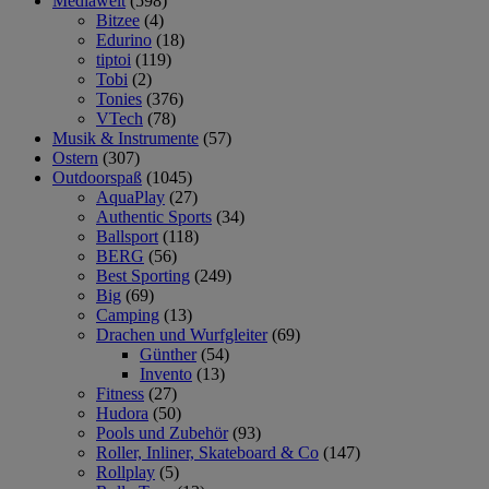
Mediawelt
(598)
Bitzee
(4)
Edurino
(18)
tiptoi
(119)
Tobi
(2)
Tonies
(376)
VTech
(78)
Musik & Instrumente
(57)
Ostern
(307)
Outdoorspaß
(1045)
AquaPlay
(27)
Authentic Sports
(34)
Ballsport
(118)
BERG
(56)
Best Sporting
(249)
Big
(69)
Camping
(13)
Drachen und Wurfgleiter
(69)
Günther
(54)
Invento
(13)
Fitness
(27)
Hudora
(50)
Pools und Zubehör
(93)
Roller, Inliner, Skateboard & Co
(147)
Rollplay
(5)