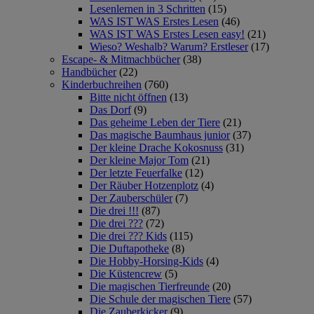
Lesenlernen in 3 Schritten
(15)
WAS IST WAS Erstes Lesen
(46)
WAS IST WAS Erstes Lesen easy!
(21)
Wieso? Weshalb? Warum? Erstleser
(17)
Escape- & Mitmachbücher
(38)
Handbücher
(22)
Kinderbuchreihen
(760)
Bitte nicht öffnen
(13)
Das Dorf
(9)
Das geheime Leben der Tiere
(21)
Das magische Baumhaus junior
(37)
Der kleine Drache Kokosnuss
(31)
Der kleine Major Tom
(21)
Der letzte Feuerfalke
(12)
Der Räuber Hotzenplotz
(4)
Der Zauberschüler
(7)
Die drei !!!
(87)
Die drei ???
(72)
Die drei ??? Kids
(115)
Die Duftapotheke
(8)
Die Hobby-Horsing-Kids
(4)
Die Küstencrew
(5)
Die magischen Tierfreunde
(20)
Die Schule der magischen Tiere
(57)
Die Zauberkicker
(9)