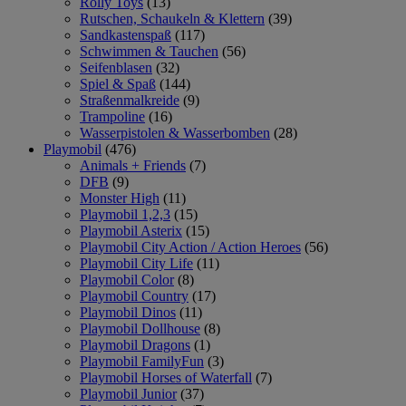
Rolly Toys
(13)
Rutschen, Schaukeln & Klettern
(39)
Sandkastenspaß
(117)
Schwimmen & Tauchen
(56)
Seifenblasen
(32)
Spiel & Spaß
(144)
Straßenmalkreide
(9)
Trampoline
(16)
Wasserpistolen & Wasserbomben
(28)
Playmobil
(476)
Animals + Friends
(7)
DFB
(9)
Monster High
(11)
Playmobil 1,2,3
(15)
Playmobil Asterix
(15)
Playmobil City Action / Action Heroes
(56)
Playmobil City Life
(11)
Playmobil Color
(8)
Playmobil Country
(17)
Playmobil Dinos
(11)
Playmobil Dollhouse
(8)
Playmobil Dragons
(1)
Playmobil FamilyFun
(3)
Playmobil Horses of Waterfall
(7)
Playmobil Junior
(37)