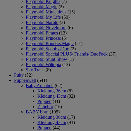
Playmobil Knights
(7)
Playmobil Magic
(2)
Playmobil Miraculous
(15)
Playmobil My Life
(50)
Playmobil Naruto
(3)
Playmobil Novelmore
(6)
Playmobil Pirates
(13)
Playmobil Princess
(5)
Playmobil Princess Magic
(21)
Playmobil Scooby-Doo
(2)
Playmobil Special PLUS/ Friends/ DuoPack
(37)
Playmobil Stunt Show
(1)
Playmobil Wiltopia
(13)
Sky Trails
(8)
Puky
(52)
Puppenwelt
(541)
Baby Annabell
(62)
Kleidung 36cm
(8)
Kleidung 43cm
(32)
Puppen
(11)
Zubehör
(16)
BABY born
(195)
Kleidung 36cm
(17)
Kleidung 43cm
(91)
Puppen
(44)