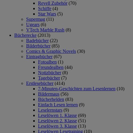
Revell Zubehör
(70)
Schiffe
(4)
Star Wars
(5)
Supermag
(11)
Ugears
(6)
VTech Marble Rush
(8)
Bücherecke
(2013)
Badebücher
(22)
Bilderbücher
(85)
Comics & Graphic Novels
(30)
Eintragbücher
(67)
Fotoalben
(1)
Freundealben
(44)
Notizbücher
(8)
Tagebücher
(7)
Erstlesebücher
(414)
7-Minuten-Geschichten zum Lesenlernen
(10)
Bildermaus
(56)
Bücherhelden
(83)
Einfach Lesen lernen
(9)
Leselernstars
(9)
Leselöwen 1. Klasse
(69)
Leselöwen 2. Klasse
(51)
Leselöwen 3. Klasse
(13)
Leselöwen Lesetraining
(10)