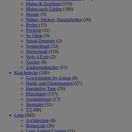
Malen & Zeichnen
(219)
Malen nach Zahlen
(180)
Mosaic
(5)
Nähen, Sticken, Handarbeiten
(26)
Perlen
(15)
Prickeln
(11)
So Slime
(3)
Spiral-Designer
(2)
Stempelspaß
(33)
Stickerspaß
(119)
Style 4 Ever
(2)
Xoomy
(6)
Zaubermalbücher
(51)
Kuschelecke
(326)
Gewichtstiere by Astrup
(8)
Hand- und Fingerpuppen
(27)
Interaktive Tiere
(70)
Plüschtiere
(137)
Sorgenfresser
(17)
Sterntaler
(31)
TY
(69)
Lego
(942)
Architecture
(8)
Botanicals
(26)
Lego Animal Crosing
(11)