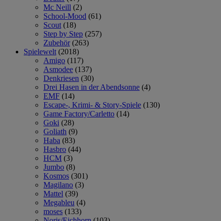
Mc Neill
(2)
School-Mood
(61)
Scout
(18)
Step by Step
(257)
Zubehör
(263)
Spielewelt
(2018)
Amigo
(117)
Asmodee
(137)
Denkriesen
(30)
Drei Hasen in der Abendsonne
(4)
EMF
(14)
Escape-, Krimi- & Story-Spiele
(130)
Game Factory/Carletto
(14)
Goki
(28)
Goliath
(9)
Haba
(83)
Hasbro
(44)
HCM
(3)
Jumbo
(8)
Kosmos
(301)
Magilano
(3)
Mattel
(39)
Megableu
(4)
moses
(133)
Noris/Eichhorn
(103)