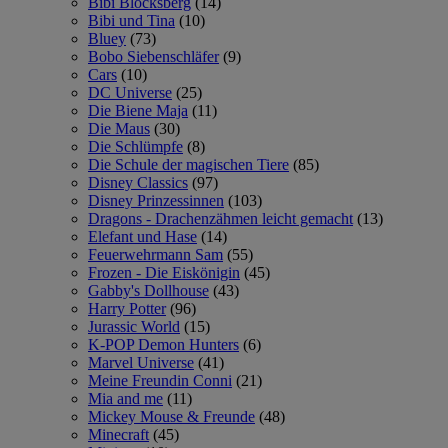
Bibi Blocksberg
(14)
Bibi und Tina
(10)
Bluey
(73)
Bobo Siebenschläfer
(9)
Cars
(10)
DC Universe
(25)
Die Biene Maja
(11)
Die Maus
(30)
Die Schlümpfe
(8)
Die Schule der magischen Tiere
(85)
Disney Classics
(97)
Disney Prinzessinnen
(103)
Dragons - Drachenzähmen leicht gemacht
(13)
Elefant und Hase
(14)
Feuerwehrmann Sam
(55)
Frozen - Die Eiskönigin
(45)
Gabby's Dollhouse
(43)
Harry Potter
(96)
Jurassic World
(15)
K-POP Demon Hunters
(6)
Marvel Universe
(41)
Meine Freundin Conni
(21)
Mia and me
(11)
Mickey Mouse & Freunde
(48)
Minecraft
(45)