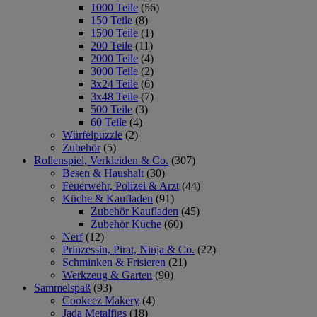
1000 Teile
(56)
150 Teile
(8)
1500 Teile
(1)
200 Teile
(11)
2000 Teile
(4)
3000 Teile
(2)
3x24 Teile
(6)
3x48 Teile
(7)
500 Teile
(3)
60 Teile
(4)
Würfelpuzzle
(2)
Zubehör
(5)
Rollenspiel, Verkleiden & Co.
(307)
Besen & Haushalt
(30)
Feuerwehr, Polizei & Arzt
(44)
Küche & Kaufladen
(91)
Zubehör Kaufladen
(45)
Zubehör Küche
(60)
Nerf
(12)
Prinzessin, Pirat, Ninja & Co.
(22)
Schminken & Frisieren
(21)
Werkzeug & Garten
(90)
Sammelspaß
(93)
Cookeez Makery
(4)
Jada Metalfigs
(18)