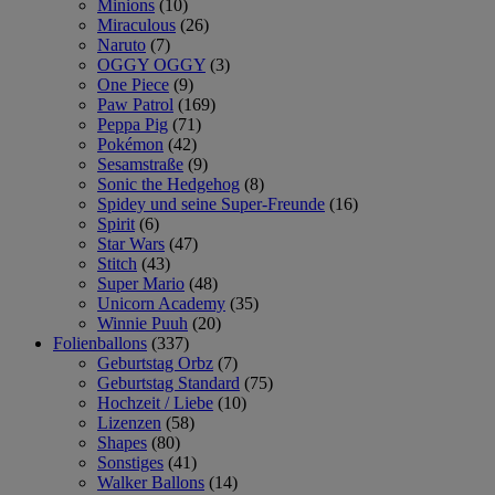
Minions
(10)
Miraculous
(26)
Naruto
(7)
OGGY OGGY
(3)
One Piece
(9)
Paw Patrol
(169)
Peppa Pig
(71)
Pokémon
(42)
Sesamstraße
(9)
Sonic the Hedgehog
(8)
Spidey und seine Super-Freunde
(16)
Spirit
(6)
Star Wars
(47)
Stitch
(43)
Super Mario
(48)
Unicorn Academy
(35)
Winnie Puuh
(20)
Folienballons
(337)
Geburtstag Orbz
(7)
Geburtstag Standard
(75)
Hochzeit / Liebe
(10)
Lizenzen
(58)
Shapes
(80)
Sonstiges
(41)
Walker Ballons
(14)