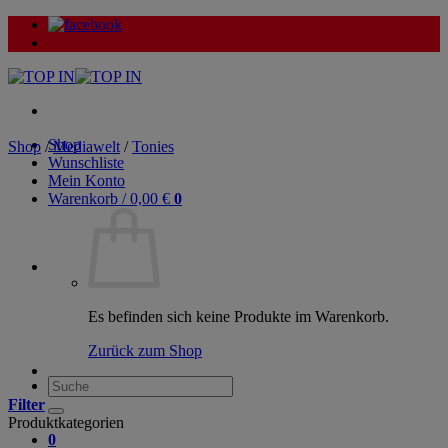
Zum
Inhalt
springen
Shop
Shop
/
Mediawelt
/
Tonies
Wunschliste
Mein Konto
Warenkorb /
0,00
€
0
Es befinden sich keine Produkte im Warenkorb.
Zurück zum Shop
Suche
nach:
Filter
Produktkategorien
0