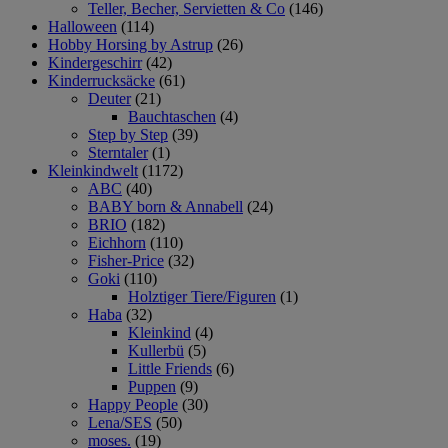
Teller, Becher, Servietten & Co
(146)
Halloween
(114)
Hobby Horsing by Astrup
(26)
Kindergeschirr
(42)
Kinderrucksäcke
(61)
Deuter
(21)
Bauchtaschen
(4)
Step by Step
(39)
Sterntaler
(1)
Kleinkindwelt
(1172)
ABC
(40)
BABY born & Annabell
(24)
BRIO
(182)
Eichhorn
(110)
Fisher-Price
(32)
Goki
(110)
Holztiger Tiere/Figuren
(1)
Haba
(32)
Kleinkind
(4)
Kullerbü
(5)
Little Friends
(6)
Puppen
(9)
Happy People
(30)
Lena/SES
(50)
moses.
(19)