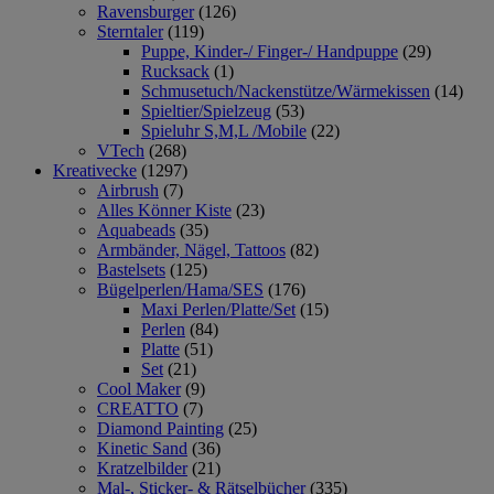
Ravensburger
(126)
Sterntaler
(119)
Puppe, Kinder-/ Finger-/ Handpuppe
(29)
Rucksack
(1)
Schmusetuch/Nackenstütze/Wärmekissen
(14)
Spieltier/Spielzeug
(53)
Spieluhr S,M,L /Mobile
(22)
VTech
(268)
Kreativecke
(1297)
Airbrush
(7)
Alles Könner Kiste
(23)
Aquabeads
(35)
Armbänder, Nägel, Tattoos
(82)
Bastelsets
(125)
Bügelperlen/Hama/SES
(176)
Maxi Perlen/Platte/Set
(15)
Perlen
(84)
Platte
(51)
Set
(21)
Cool Maker
(9)
CREATTO
(7)
Diamond Painting
(25)
Kinetic Sand
(36)
Kratzelbilder
(21)
Mal-, Sticker- & Rätselbücher
(335)