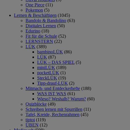
One Piece
(11)
Pokemon
(5)
Lernen & Beschäftigen
(1045)
Bandolo & Bandolino
(63)
Digitales Lernen
(50)
Edurino
(18)
Fit für die Schule
(52)
LERNSTERN
(22)
LÜK
(389)
bambinoLÜK
(86)
LÜK
(87)
LÜK – DAS SPIEL
(5)
miniLÜK
(189)
pocketLÜK
(1)
SteckLÜK
(19)
Tipp-drauf-LÜK
(2)
Mitmach- und Entdeckerhefte
(188)
WAS IST WAS
(61)
Wieso? Weshalb? Warum?
(60)
Quizblöcke
(49)
Schreiben lernen mit Spurrillen
(11)
Tafel, Kreide, Rechenrahmen
(45)
tiptoi
(119)
ÜBEN
(12)