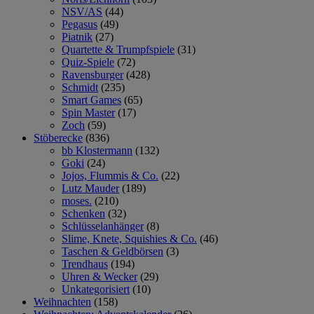
NSV/AS
(44)
Pegasus
(49)
Piatnik
(27)
Quartette & Trumpfspiele
(31)
Quiz-Spiele
(72)
Ravensburger
(428)
Schmidt
(235)
Smart Games
(65)
Spin Master
(17)
Zoch
(59)
Stöberecke
(836)
bb Klostermann
(132)
Goki
(24)
Jojos, Flummis & Co.
(22)
Lutz Mauder
(189)
moses.
(210)
Schenken
(32)
Schlüsselanhänger
(8)
Slime, Knete, Squishies & Co.
(46)
Taschen & Geldbörsen
(3)
Trendhaus
(194)
Uhren & Wecker
(29)
Unkategorisiert
(10)
Weihnachten
(158)