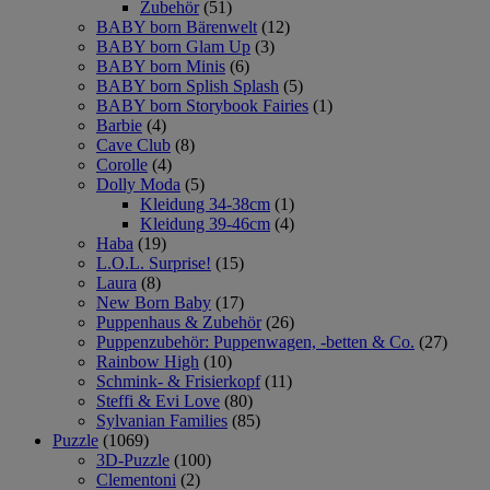
Zubehör
(51)
BABY born Bärenwelt
(12)
BABY born Glam Up
(3)
BABY born Minis
(6)
BABY born Splish Splash
(5)
BABY born Storybook Fairies
(1)
Barbie
(4)
Cave Club
(8)
Corolle
(4)
Dolly Moda
(5)
Kleidung 34-38cm
(1)
Kleidung 39-46cm
(4)
Haba
(19)
L.O.L. Surprise!
(15)
Laura
(8)
New Born Baby
(17)
Puppenhaus & Zubehör
(26)
Puppenzubehör: Puppenwagen, -betten & Co.
(27)
Rainbow High
(10)
Schmink- & Frisierkopf
(11)
Steffi & Evi Love
(80)
Sylvanian Families
(85)
Puzzle
(1069)
3D-Puzzle
(100)
Clementoni
(2)