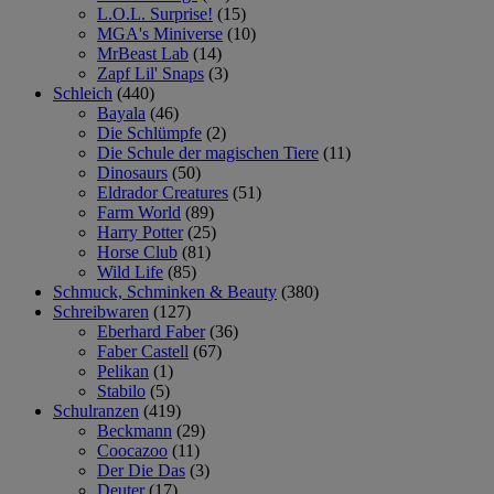
L.O.L. Surprise!
(15)
MGA's Miniverse
(10)
MrBeast Lab
(14)
Zapf Lil' Snaps
(3)
Schleich
(440)
Bayala
(46)
Die Schlümpfe
(2)
Die Schule der magischen Tiere
(11)
Dinosaurs
(50)
Eldrador Creatures
(51)
Farm World
(89)
Harry Potter
(25)
Horse Club
(81)
Wild Life
(85)
Schmuck, Schminken & Beauty
(380)
Schreibwaren
(127)
Eberhard Faber
(36)
Faber Castell
(67)
Pelikan
(1)
Stabilo
(5)
Schulranzen
(419)
Beckmann
(29)
Coocazoo
(11)
Der Die Das
(3)
Deuter
(17)