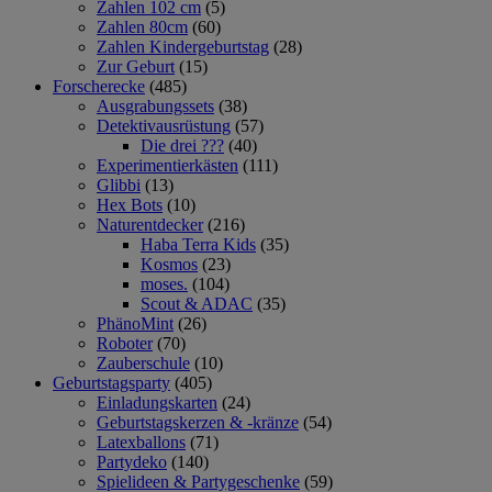
Zahlen 102 cm
(5)
Zahlen 80cm
(60)
Zahlen Kindergeburtstag
(28)
Zur Geburt
(15)
Forscherecke
(485)
Ausgrabungssets
(38)
Detektivausrüstung
(57)
Die drei ???
(40)
Experimentierkästen
(111)
Glibbi
(13)
Hex Bots
(10)
Naturentdecker
(216)
Haba Terra Kids
(35)
Kosmos
(23)
moses.
(104)
Scout & ADAC
(35)
PhänoMint
(26)
Roboter
(70)
Zauberschule
(10)
Geburtstagsparty
(405)
Einladungskarten
(24)
Geburtstagskerzen & -kränze
(54)
Latexballons
(71)
Partydeko
(140)
Spielideen & Partygeschenke
(59)