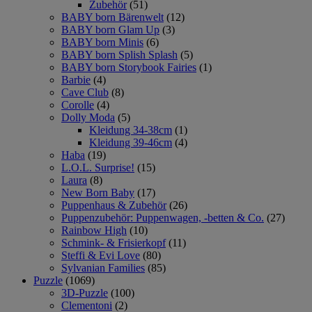
Zubehör
(51)
BABY born Bärenwelt
(12)
BABY born Glam Up
(3)
BABY born Minis
(6)
BABY born Splish Splash
(5)
BABY born Storybook Fairies
(1)
Barbie
(4)
Cave Club
(8)
Corolle
(4)
Dolly Moda
(5)
Kleidung 34-38cm
(1)
Kleidung 39-46cm
(4)
Haba
(19)
L.O.L. Surprise!
(15)
Laura
(8)
New Born Baby
(17)
Puppenhaus & Zubehör
(26)
Puppenzubehör: Puppenwagen, -betten & Co.
(27)
Rainbow High
(10)
Schmink- & Frisierkopf
(11)
Steffi & Evi Love
(80)
Sylvanian Families
(85)
Puzzle
(1069)
3D-Puzzle
(100)
Clementoni
(2)