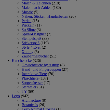
Malen & Zeichnen
(219)
Malen nach Zahlen
(180)
Mosaic
(5)
Nähen, Sticken, Handarbeiten
(26)
Perlen
(15)
Prickeln
(11)
So Slime
(3)
Spiral-Designer
(2)
Stempelspaß
(33)
Stickerspaß
(119)
Style 4 Ever
(2)
Xoomy
(6)
Zaubermalbücher
(51)
Kuschelecke
(326)
Gewichtstiere by Astrup
(8)
Hand- und Fingerpuppen
(27)
Interaktive Tiere
(70)
Plüschtiere
(137)
Sorgenfresser
(17)
Sterntaler
(31)
TY
(69)
Lego
(942)
Architecture
(8)
Botanicals
(26)
Lego Animal Crosing
(11)