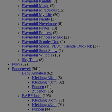
Playmobil Knights
(7)
Playmobil Magic
(2)
Playmobil Miraculous
(15)
Playmobil My Life
(50)
Playmobil Naruto
(3)
Playmobil Novelmore
(6)
Playmobil Pirates
(13)
Playmobil Princess
(5)
Playmobil Princess Magic
(21)
Playmobil Scooby-Doo
(2)
Playmobil Special PLUS/ Friends/ DuoPack
(37)
Playmobil Stunt Show
(1)
Playmobil Wiltopia
(13)
Sky Trails
(8)
Puky
(52)
Puppenwelt
(541)
Baby Annabell
(62)
Kleidung 36cm
(8)
Kleidung 43cm
(32)
Puppen
(11)
Zubehör
(16)
BABY born
(195)
Kleidung 36cm
(17)
Kleidung 43cm
(91)
Puppen
(44)