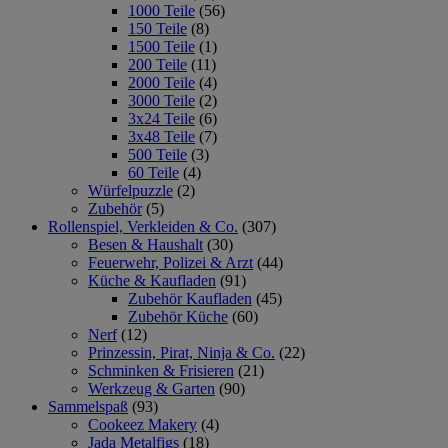
1000 Teile
(56)
150 Teile
(8)
1500 Teile
(1)
200 Teile
(11)
2000 Teile
(4)
3000 Teile
(2)
3x24 Teile
(6)
3x48 Teile
(7)
500 Teile
(3)
60 Teile
(4)
Würfelpuzzle
(2)
Zubehör
(5)
Rollenspiel, Verkleiden & Co.
(307)
Besen & Haushalt
(30)
Feuerwehr, Polizei & Arzt
(44)
Küche & Kaufladen
(91)
Zubehör Kaufladen
(45)
Zubehör Küche
(60)
Nerf
(12)
Prinzessin, Pirat, Ninja & Co.
(22)
Schminken & Frisieren
(21)
Werkzeug & Garten
(90)
Sammelspaß
(93)
Cookeez Makery
(4)
Jada Metalfigs
(18)