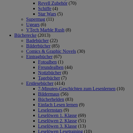
Revell Zubehör
(70)
Schiffe
(4)
Star Wars
(5)
Supermag
(11)
Ugears
(6)
VTech Marble Rush
(8)
Bücherecke
(2013)
Badebücher
(22)
Bilderbücher
(85)
Comics & Graphic Novels
(30)
Eintragbücher
(67)
Fotoalben
(1)
Freundealben
(44)
Notizbücher
(8)
Tagebücher
(7)
Erstlesebücher
(414)
7-Minuten-Geschichten zum Lesenlernen
(10)
Bildermaus
(56)
Bücherhelden
(83)
Einfach Lesen lernen
(9)
Leselernstars
(9)
Leselöwen 1. Klasse
(69)
Leselöwen 2. Klasse
(51)
Leselöwen 3. Klasse
(13)
Leselöwen Lesetraining
(10)