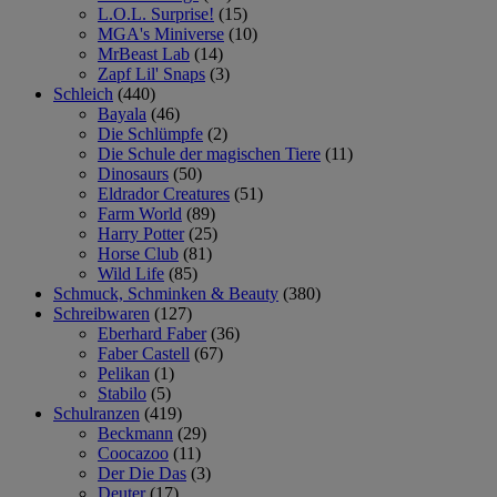
L.O.L. Surprise!
(15)
MGA's Miniverse
(10)
MrBeast Lab
(14)
Zapf Lil' Snaps
(3)
Schleich
(440)
Bayala
(46)
Die Schlümpfe
(2)
Die Schule der magischen Tiere
(11)
Dinosaurs
(50)
Eldrador Creatures
(51)
Farm World
(89)
Harry Potter
(25)
Horse Club
(81)
Wild Life
(85)
Schmuck, Schminken & Beauty
(380)
Schreibwaren
(127)
Eberhard Faber
(36)
Faber Castell
(67)
Pelikan
(1)
Stabilo
(5)
Schulranzen
(419)
Beckmann
(29)
Coocazoo
(11)
Der Die Das
(3)
Deuter
(17)