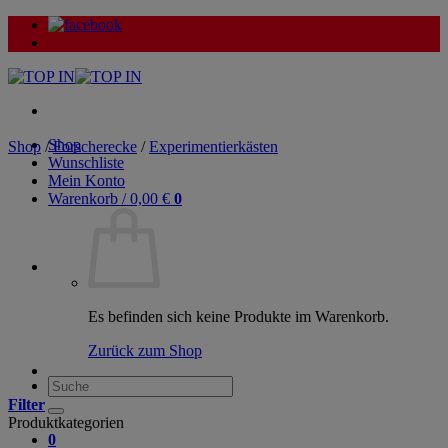
Zum
Inhalt
springen
Shop
Shop
/
Forscherecke
/
Experimentierkästen
Wunschliste
Mein Konto
Warenkorb /
0,00
€
0
Es befinden sich keine Produkte im Warenkorb.
Zurück zum Shop
Suche
nach:
Filter
Produktkategorien
0