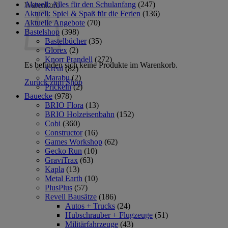
Aktuell: Alles für den Schulanfang
(247)
Warenkorb
Aktuell: Spiel & Spaß für die Ferien
(136)
Aktuelle Angebote
(70)
Bastelshop
(398)
Bastelbücher
(35)
Glorex
(2)
Knorr Prandell
(272)
Es befinden sich keine Produkte im Warenkorb.
Kreul
(82)
Marabu
(2)
Zurück zum Shop
Prickeln
(2)
Bauecke
(978)
BRIO Flora
(13)
BRIO Holzeisenbahn
(152)
Cobi
(360)
Constructor
(16)
Games Workshop
(62)
Gecko Run
(10)
GraviTrax
(63)
Kapla
(13)
Metal Earth
(10)
PlusPlus
(57)
Revell Bausätze
(186)
Autos + Trucks
(24)
Hubschrauber + Flugzeuge
(51)
Militärfahrzeuge
(43)