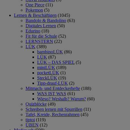
One Piece
(11)
Pokemon
(5)
Lernen & Beschäftigen
(1045)
Bandolo & Bandolino
(63)
Digitales Lernen
(50)
Edurino
(18)
Fit für die Schule
(52)
LERNSTERN
(22)
LÜK
(389)
bambinoLÜK
(86)
LÜK
(87)
LÜK – DAS SPIEL
(5)
miniLÜK
(189)
pocketLÜK
(1)
SteckLÜK
(19)
Tipp-drauf-LÜK
(2)
Mitmach- und Entdeckerhefte
(188)
WAS IST WAS
(61)
Wieso? Weshalb? Warum?
(60)
Quizblöcke
(49)
Schreiben lernen mit Spurrillen
(11)
Tafel, Kreide, Rechenrahmen
(45)
tiptoi
(119)
ÜBEN
(12)