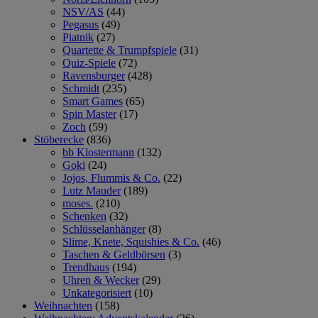
NSV/AS
(44)
Pegasus
(49)
Piatnik
(27)
Quartette & Trumpfspiele
(31)
Quiz-Spiele
(72)
Ravensburger
(428)
Schmidt
(235)
Smart Games
(65)
Spin Master
(17)
Zoch
(59)
Stöberecke
(836)
bb Klostermann
(132)
Goki
(24)
Jojos, Flummis & Co.
(22)
Lutz Mauder
(189)
moses.
(210)
Schenken
(32)
Schlüsselanhänger
(8)
Slime, Knete, Squishies & Co.
(46)
Taschen & Geldbörsen
(3)
Trendhaus
(194)
Uhren & Wecker
(29)
Unkategorisiert
(10)
Weihnachten
(158)