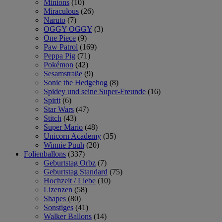
Minions
(10)
Miraculous
(26)
Naruto
(7)
OGGY OGGY
(3)
One Piece
(9)
Paw Patrol
(169)
Peppa Pig
(71)
Pokémon
(42)
Sesamstraße
(9)
Sonic the Hedgehog
(8)
Spidey und seine Super-Freunde
(16)
Spirit
(6)
Star Wars
(47)
Stitch
(43)
Super Mario
(48)
Unicorn Academy
(35)
Winnie Puuh
(20)
Folienballons
(337)
Geburtstag Orbz
(7)
Geburtstag Standard
(75)
Hochzeit / Liebe
(10)
Lizenzen
(58)
Shapes
(80)
Sonstiges
(41)
Walker Ballons
(14)