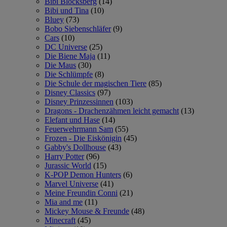
Bibi Blocksberg
(14)
Bibi und Tina
(10)
Bluey
(73)
Bobo Siebenschläfer
(9)
Cars
(10)
DC Universe
(25)
Die Biene Maja
(11)
Die Maus
(30)
Die Schlümpfe
(8)
Die Schule der magischen Tiere
(85)
Disney Classics
(97)
Disney Prinzessinnen
(103)
Dragons - Drachenzähmen leicht gemacht
(13)
Elefant und Hase
(14)
Feuerwehrmann Sam
(55)
Frozen - Die Eiskönigin
(45)
Gabby's Dollhouse
(43)
Harry Potter
(96)
Jurassic World
(15)
K-POP Demon Hunters
(6)
Marvel Universe
(41)
Meine Freundin Conni
(21)
Mia and me
(11)
Mickey Mouse & Freunde
(48)
Minecraft
(45)