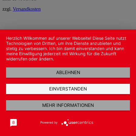
zzgl.
Versandkosten
Herzlich Willkommen auf unserer Webseite! Diese Seite nutzt
Technologien von Dritten, um ihre Dienste anzubieten und
stetig zu verbessern. Ich bin damit einverstanden und kann
meine Einwilligung jederzeit mit Wirkung für die Zukunft
widerrufen oder ändern.
ABLEHNEN
EINVERSTANDEN
MEHR INFORMATIONEN
Powered by