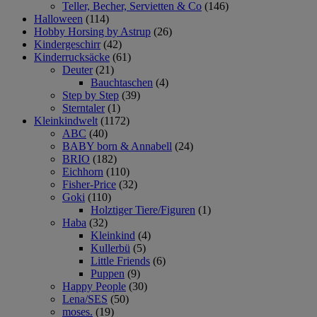
Teller, Becher, Servietten & Co
(146)
Halloween
(114)
Hobby Horsing by Astrup
(26)
Kindergeschirr
(42)
Kinderrucksäcke
(61)
Deuter
(21)
Bauchtaschen
(4)
Step by Step
(39)
Sterntaler
(1)
Kleinkindwelt
(1172)
ABC
(40)
BABY born & Annabell
(24)
BRIO
(182)
Eichhorn
(110)
Fisher-Price
(32)
Goki
(110)
Holztiger Tiere/Figuren
(1)
Haba
(32)
Kleinkind
(4)
Kullerbü
(5)
Little Friends
(6)
Puppen
(9)
Happy People
(30)
Lena/SES
(50)
moses.
(19)