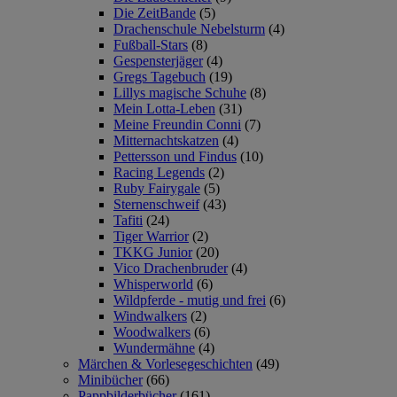
Die ZeitBande
(5)
Drachenschule Nebelsturm
(4)
Fußball-Stars
(8)
Gespensterjäger
(4)
Gregs Tagebuch
(19)
Lillys magische Schuhe
(8)
Mein Lotta-Leben
(31)
Meine Freundin Conni
(7)
Mitternachtskatzen
(4)
Pettersson und Findus
(10)
Racing Legends
(2)
Ruby Fairygale
(5)
Sternenschweif
(43)
Tafiti
(24)
Tiger Warrior
(2)
TKKG Junior
(20)
Vico Drachenbruder
(4)
Whisperworld
(6)
Wildpferde - mutig und frei
(6)
Windwalkers
(2)
Woodwalkers
(6)
Wundermähne
(4)
Märchen & Vorlesegeschichten
(49)
Minibücher
(66)
Pappbilderbücher
(161)