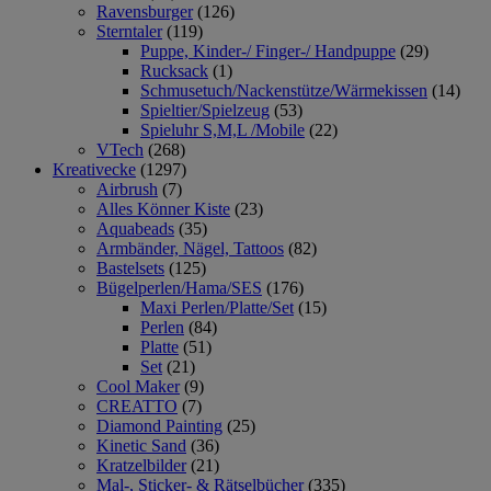
Ravensburger
(126)
Sterntaler
(119)
Puppe, Kinder-/ Finger-/ Handpuppe
(29)
Rucksack
(1)
Schmusetuch/Nackenstütze/Wärmekissen
(14)
Spieltier/Spielzeug
(53)
Spieluhr S,M,L /Mobile
(22)
VTech
(268)
Kreativecke
(1297)
Airbrush
(7)
Alles Könner Kiste
(23)
Aquabeads
(35)
Armbänder, Nägel, Tattoos
(82)
Bastelsets
(125)
Bügelperlen/Hama/SES
(176)
Maxi Perlen/Platte/Set
(15)
Perlen
(84)
Platte
(51)
Set
(21)
Cool Maker
(9)
CREATTO
(7)
Diamond Painting
(25)
Kinetic Sand
(36)
Kratzelbilder
(21)
Mal-, Sticker- & Rätselbücher
(335)