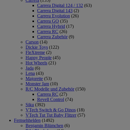
Carrera
(155)
Carrera Digital 124 / 132
(63)
Carrera Digital 143
(2)
Carrera Evolution
(26)
Carrera GO
(35)
Carrera Hybrid
(17)
Carrera RC
(26)
Carrera Zubehör
(9)
Carson
(14)
Dickie Toys
(122)
FleXtreme
(2)
Happy People
(45)
Hot Wheels
(21)
Jada
(6)
Lena
(43)
Majorette
(53)
Monster Jam
(10)
R/C Modelle und Zubehör
(150)
Carrera RC
(27)
Revell Control
(74)
Siku
(392)
VTech Switch & Go Dinos
(18)
VTech Tut Tut Baby Flitzer
(57)
Fernsehhelden
(1492)
Benjamin Blümchen
(6)