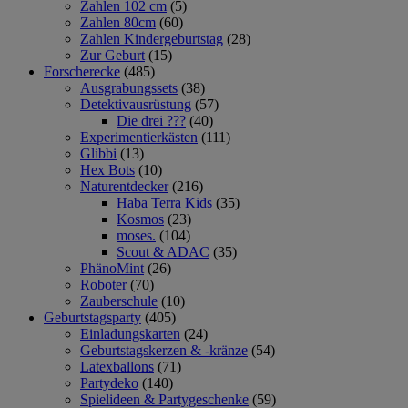
Zahlen 102 cm
(5)
Zahlen 80cm
(60)
Zahlen Kindergeburtstag
(28)
Zur Geburt
(15)
Forscherecke
(485)
Ausgrabungssets
(38)
Detektivausrüstung
(57)
Die drei ???
(40)
Experimentierkästen
(111)
Glibbi
(13)
Hex Bots
(10)
Naturentdecker
(216)
Haba Terra Kids
(35)
Kosmos
(23)
moses.
(104)
Scout & ADAC
(35)
PhänoMint
(26)
Roboter
(70)
Zauberschule
(10)
Geburtstagsparty
(405)
Einladungskarten
(24)
Geburtstagskerzen & -kränze
(54)
Latexballons
(71)
Partydeko
(140)
Spielideen & Partygeschenke
(59)