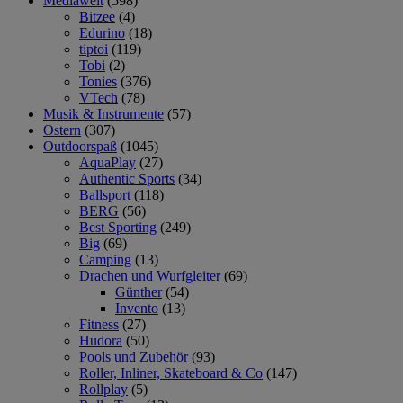
Mediawelt
(598)
Bitzee
(4)
Edurino
(18)
tiptoi
(119)
Tobi
(2)
Tonies
(376)
VTech
(78)
Musik & Instrumente
(57)
Ostern
(307)
Outdoorspaß
(1045)
AquaPlay
(27)
Authentic Sports
(34)
Ballsport
(118)
BERG
(56)
Best Sporting
(249)
Big
(69)
Camping
(13)
Drachen und Wurfgleiter
(69)
Günther
(54)
Invento
(13)
Fitness
(27)
Hudora
(50)
Pools und Zubehör
(93)
Roller, Inliner, Skateboard & Co
(147)
Rollplay
(5)