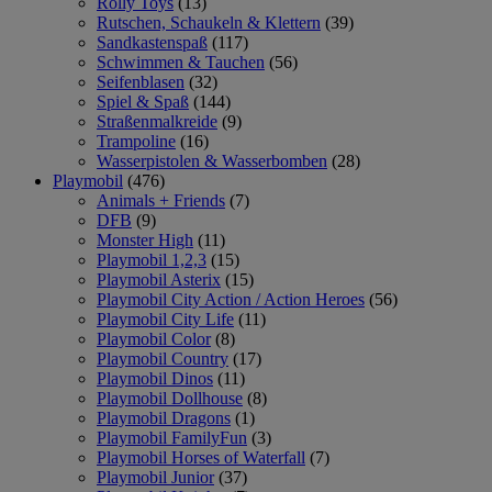
Rolly Toys
(13)
Rutschen, Schaukeln & Klettern
(39)
Sandkastenspaß
(117)
Schwimmen & Tauchen
(56)
Seifenblasen
(32)
Spiel & Spaß
(144)
Straßenmalkreide
(9)
Trampoline
(16)
Wasserpistolen & Wasserbomben
(28)
Playmobil
(476)
Animals + Friends
(7)
DFB
(9)
Monster High
(11)
Playmobil 1,2,3
(15)
Playmobil Asterix
(15)
Playmobil City Action / Action Heroes
(56)
Playmobil City Life
(11)
Playmobil Color
(8)
Playmobil Country
(17)
Playmobil Dinos
(11)
Playmobil Dollhouse
(8)
Playmobil Dragons
(1)
Playmobil FamilyFun
(3)
Playmobil Horses of Waterfall
(7)
Playmobil Junior
(37)