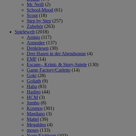
Mc Neill
(2)
School-Mood
(61)
Scout
(18)
Step by Step
(257)
Zubehör
(263)
Spielewelt
(2018)
Amigo
(117)
Asmodee
(137)
Denkriesen
(30)
Drei Hasen in der Abendsonne
(4)
EMF
(14)
Escape-, Krimi- & Story-Spiele
(130)
Game Factory/Carletto
(14)
Goki
(28)
Goliath
(9)
Haba
(83)
Hasbro
(44)
HCM
(3)
Jumbo
(8)
Kosmos
(301)
Magilano
(3)
Mattel
(39)
Megableu
(4)
moses
(133)
Noris/Eichhorn
(103)