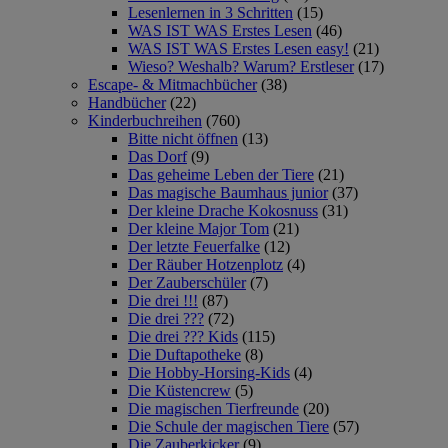
Lesenlernen in 3 Schritten
(15)
WAS IST WAS Erstes Lesen
(46)
WAS IST WAS Erstes Lesen easy!
(21)
Wieso? Weshalb? Warum? Erstleser
(17)
Escape- & Mitmachbücher
(38)
Handbücher
(22)
Kinderbuchreihen
(760)
Bitte nicht öffnen
(13)
Das Dorf
(9)
Das geheime Leben der Tiere
(21)
Das magische Baumhaus junior
(37)
Der kleine Drache Kokosnuss
(31)
Der kleine Major Tom
(21)
Der letzte Feuerfalke
(12)
Der Räuber Hotzenplotz
(4)
Der Zauberschüler
(7)
Die drei !!!
(87)
Die drei ???
(72)
Die drei ??? Kids
(115)
Die Duftapotheke
(8)
Die Hobby-Horsing-Kids
(4)
Die Küstencrew
(5)
Die magischen Tierfreunde
(20)
Die Schule der magischen Tiere
(57)
Die Zauberkicker
(9)