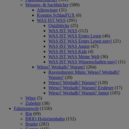
Wissens- & Sachbücher
(589)
Alleswisser
(31)
Kosmos SchlauFUX
(6)
WAS IST WAS
(291)
Quizblöcke
(25)
WAS IST WAS
(112)
WAS IST WAS Erstes Lesen
(46)
WAS IST WAS Erstes Lesen easy!
(21)
WAS IST WAS Junior
(47)
WAS IST WAS Kids
(4)
WAS IST WAS Meine Welt
(36)
WAS IST WAS Wissenschaften easy!
(11)
Wieso? Weshalb? Warum?
(264)
Ravensburger Minis: Wieso? Weshalb?
Warum?
(20)
Wieso? Weshalb? Warum?
(120)
Wieso? Weshalb? Warum? Erstleser
(17)
Wieso? Weshalb? Warum? Junior
(105)
Witze
(5)
Zubehör
(38)
Fahrzeugwelt
(1550)
Big
(69)
BRIO Holzeisenbahn
(152)
Bruder
(282)