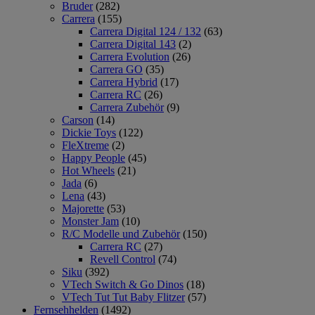
Bruder
(282)
Carrera
(155)
Carrera Digital 124 / 132
(63)
Carrera Digital 143
(2)
Carrera Evolution
(26)
Carrera GO
(35)
Carrera Hybrid
(17)
Carrera RC
(26)
Carrera Zubehör
(9)
Carson
(14)
Dickie Toys
(122)
FleXtreme
(2)
Happy People
(45)
Hot Wheels
(21)
Jada
(6)
Lena
(43)
Majorette
(53)
Monster Jam
(10)
R/C Modelle und Zubehör
(150)
Carrera RC
(27)
Revell Control
(74)
Siku
(392)
VTech Switch & Go Dinos
(18)
VTech Tut Tut Baby Flitzer
(57)
Fernsehhelden
(1492)