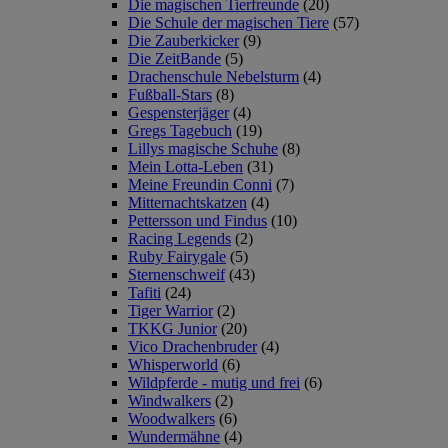
Die magischen Tierfreunde
(20)
Die Schule der magischen Tiere
(57)
Die Zauberkicker
(9)
Die ZeitBande
(5)
Drachenschule Nebelsturm
(4)
Fußball-Stars
(8)
Gespensterjäger
(4)
Gregs Tagebuch
(19)
Lillys magische Schuhe
(8)
Mein Lotta-Leben
(31)
Meine Freundin Conni
(7)
Mitternachtskatzen
(4)
Pettersson und Findus
(10)
Racing Legends
(2)
Ruby Fairygale
(5)
Sternenschweif
(43)
Tafiti
(24)
Tiger Warrior
(2)
TKKG Junior
(20)
Vico Drachenbruder
(4)
Whisperworld
(6)
Wildpferde - mutig und frei
(6)
Windwalkers
(2)
Woodwalkers
(6)
Wundermähne
(4)