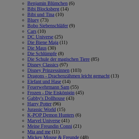
Benjamin Blümchen
(6)
Bibi Blocksberg
(14)
Bibi und Tina
(10)
Bluey
(73)
Bobo Siebenschläfer
(9)
Cars
(10)
DC Universe
(25)
Die Biene Maja
(11)
Die Maus
(30)
Die Schlümpfe
(8)
Die Schule der magischen Tiere
(85)
Disney Classics
(97)
Disney Prinzessinnen
(103)
Dragons - Drachenzähmen leicht gemacht
(13)
Elefant und Hase
(14)
Feuerwehrmann Sam
(55)
Frozen - Die Eiskönigin
(45)
Gabby's Dollhouse
(43)
Harry Potter
(96)
Jurassic World
(15)
K-POP Demon Hunters
(6)
Marvel Universe
(41)
Meine Freundin Conni
(21)
Mia and me
(11)
Mickey Mouse & Freunde
(48)