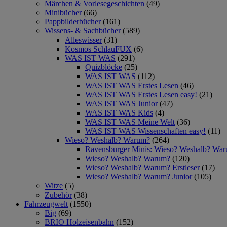
Märchen & Vorlesegeschichten
(49)
Minibücher
(66)
Pappbilderbücher
(161)
Wissens- & Sachbücher
(589)
Alleswisser
(31)
Kosmos SchlauFUX
(6)
WAS IST WAS
(291)
Quizblöcke
(25)
WAS IST WAS
(112)
WAS IST WAS Erstes Lesen
(46)
WAS IST WAS Erstes Lesen easy!
(21)
WAS IST WAS Junior
(47)
WAS IST WAS Kids
(4)
WAS IST WAS Meine Welt
(36)
WAS IST WAS Wissenschaften easy!
(11)
Wieso? Weshalb? Warum?
(264)
Ravensburger Minis: Wieso? Weshalb? Wa
Wieso? Weshalb? Warum?
(120)
Wieso? Weshalb? Warum? Erstleser
(17)
Wieso? Weshalb? Warum? Junior
(105)
Witze
(5)
Zubehör
(38)
Fahrzeugwelt
(1550)
Big
(69)
BRIO Holzeisenbahn
(152)