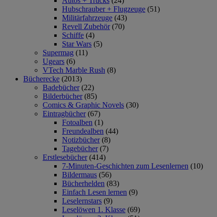
Autos + Trucks
(24)
Hubschrauber + Flugzeuge
(51)
Militärfahrzeuge
(43)
Revell Zubehör
(70)
Schiffe
(4)
Star Wars
(5)
Supermag
(11)
Ugears
(6)
VTech Marble Rush
(8)
Bücherecke
(2013)
Badebücher
(22)
Bilderbücher
(85)
Comics & Graphic Novels
(30)
Eintragbücher
(67)
Fotoalben
(1)
Freundealben
(44)
Notizbücher
(8)
Tagebücher
(7)
Erstlesebücher
(414)
7-Minuten-Geschichten zum Lesenlernen
(10)
Bildermaus
(56)
Bücherhelden
(83)
Einfach Lesen lernen
(9)
Leselernstars
(9)
Leselöwen 1. Klasse
(69)