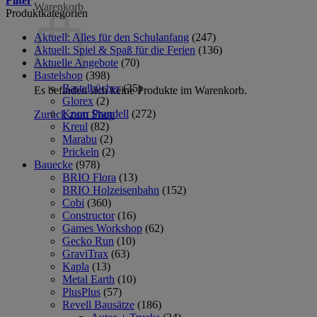
Filter
Warenkorb
Produktkategorien
Aktuell: Alles für den Schulanfang
(247)
Aktuell: Spiel & Spaß für die Ferien
(136)
Aktuelle Angebote
(70)
Bastelshop
(398)
Bastelbücher
(35)
Es befinden sich keine Produkte im Warenkorb.
Glorex
(2)
Knorr Prandell
(272)
Zurück zum Shop
Kreul
(82)
Marabu
(2)
Prickeln
(2)
Bauecke
(978)
BRIO Flora
(13)
BRIO Holzeisenbahn
(152)
Cobi
(360)
Constructor
(16)
Games Workshop
(62)
Gecko Run
(10)
GraviTrax
(63)
Kapla
(13)
Metal Earth
(10)
PlusPlus
(57)
Revell Bausätze
(186)