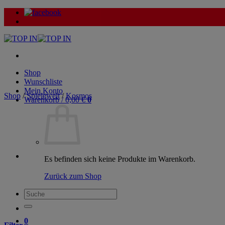
Zum
Inhalt
springen
Shop
Wunschliste
Mein Konto
Shop
/
Spielewelt
/
Kosmos
Warenkorb /
0,00
€
0
Es befinden sich keine Produkte im Warenkorb.
Zurück zum Shop
Suche
nach:
0