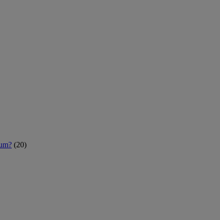
rum?
(20)