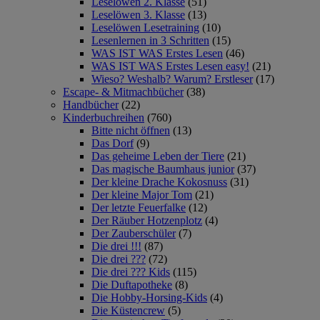
Leselöwen 2. Klasse
(51)
Leselöwen 3. Klasse
(13)
Leselöwen Lesetraining
(10)
Lesenlernen in 3 Schritten
(15)
WAS IST WAS Erstes Lesen
(46)
WAS IST WAS Erstes Lesen easy!
(21)
Wieso? Weshalb? Warum? Erstleser
(17)
Escape- & Mitmachbücher
(38)
Handbücher
(22)
Kinderbuchreihen
(760)
Bitte nicht öffnen
(13)
Das Dorf
(9)
Das geheime Leben der Tiere
(21)
Das magische Baumhaus junior
(37)
Der kleine Drache Kokosnuss
(31)
Der kleine Major Tom
(21)
Der letzte Feuerfalke
(12)
Der Räuber Hotzenplotz
(4)
Der Zauberschüler
(7)
Die drei !!!
(87)
Die drei ???
(72)
Die drei ??? Kids
(115)
Die Duftapotheke
(8)
Die Hobby-Horsing-Kids
(4)
Die Küstencrew
(5)