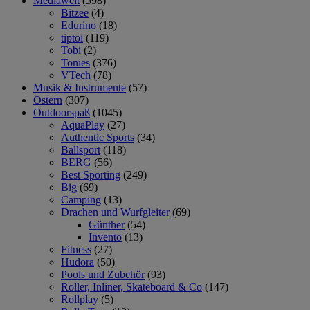
Mediawelt
(598)
Bitzee
(4)
Edurino
(18)
tiptoi
(119)
Tobi
(2)
Tonies
(376)
VTech
(78)
Musik & Instrumente
(57)
Ostern
(307)
Outdoorspaß
(1045)
AquaPlay
(27)
Authentic Sports
(34)
Ballsport
(118)
BERG
(56)
Best Sporting
(249)
Big
(69)
Camping
(13)
Drachen und Wurfgleiter
(69)
Günther
(54)
Invento
(13)
Fitness
(27)
Hudora
(50)
Pools und Zubehör
(93)
Roller, Inliner, Skateboard & Co
(147)
Rollplay
(5)