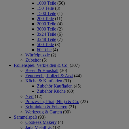
1000 Teile
(56)
150 Teile
(8)
1500 Teile
(1)
200 Teile
(11)
2000 Teile
(4)
3000 Teile
(2)
3x24 Teile
(6)
3x48 Teile
(7)
500 Teile
(3)
60 Teile
(4)
Würfelpuzzle
(2)
Zubehör
(5)
Rollenspiel, Verkleiden & Co.
(307)
Besen & Haushalt
(30)
Feuerwehr, Polizei & Arzt
(44)
Küche & Kaufladen
(91)
Zubehör Kaufladen
(45)
Zubehör Küche
(60)
Nerf
(12)
Prinzessin, Pirat, Ninja & Co.
(22)
Schminken & Frisieren
(21)
Werkzeug & Garten
(90)
Sammelspaß
(93)
Cookeez Makery
(4)
Jada Metalfigs
(18)