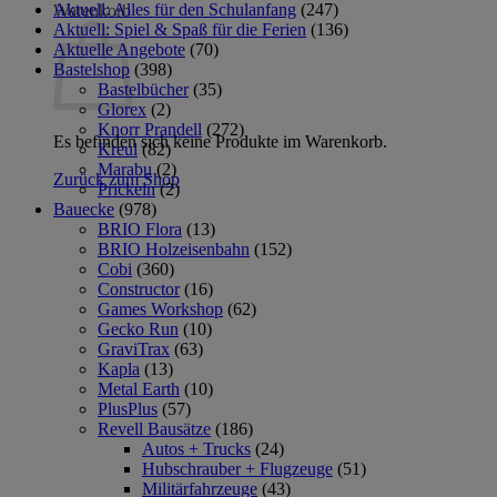
Aktuell: Alles für den Schulanfang
(247)
Warenkorb
Aktuell: Spiel & Spaß für die Ferien
(136)
Aktuelle Angebote
(70)
Bastelshop
(398)
Bastelbücher
(35)
Glorex
(2)
Knorr Prandell
(272)
Es befinden sich keine Produkte im Warenkorb.
Kreul
(82)
Marabu
(2)
Zurück zum Shop
Prickeln
(2)
Bauecke
(978)
BRIO Flora
(13)
BRIO Holzeisenbahn
(152)
Cobi
(360)
Constructor
(16)
Games Workshop
(62)
Gecko Run
(10)
GraviTrax
(63)
Kapla
(13)
Metal Earth
(10)
PlusPlus
(57)
Revell Bausätze
(186)
Autos + Trucks
(24)
Hubschrauber + Flugzeuge
(51)
Militärfahrzeuge
(43)