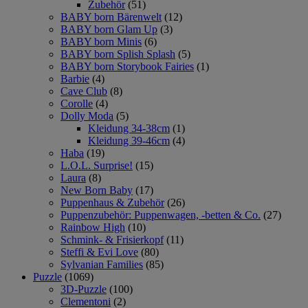
Zubehör
(51)
BABY born Bärenwelt
(12)
BABY born Glam Up
(3)
BABY born Minis
(6)
BABY born Splish Splash
(5)
BABY born Storybook Fairies
(1)
Barbie
(4)
Cave Club
(8)
Corolle
(4)
Dolly Moda
(5)
Kleidung 34-38cm
(1)
Kleidung 39-46cm
(4)
Haba
(19)
L.O.L. Surprise!
(15)
Laura
(8)
New Born Baby
(17)
Puppenhaus & Zubehör
(26)
Puppenzubehör: Puppenwagen, -betten & Co.
(27)
Rainbow High
(10)
Schmink- & Frisierkopf
(11)
Steffi & Evi Love
(80)
Sylvanian Families
(85)
Puzzle
(1069)
3D-Puzzle
(100)
Clementoni
(2)