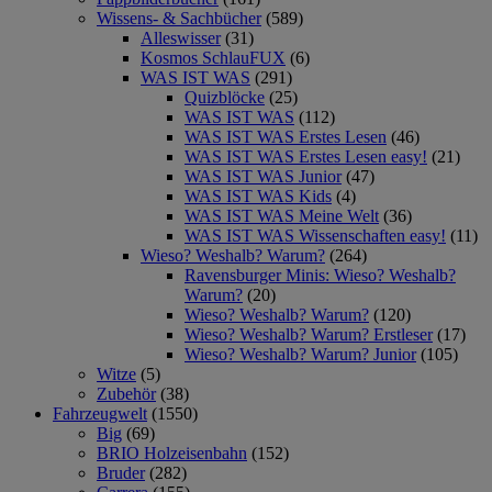
Wissens- & Sachbücher
(589)
Alleswisser
(31)
Kosmos SchlauFUX
(6)
WAS IST WAS
(291)
Quizblöcke
(25)
WAS IST WAS
(112)
WAS IST WAS Erstes Lesen
(46)
WAS IST WAS Erstes Lesen easy!
(21)
WAS IST WAS Junior
(47)
WAS IST WAS Kids
(4)
WAS IST WAS Meine Welt
(36)
WAS IST WAS Wissenschaften easy!
(11)
Wieso? Weshalb? Warum?
(264)
Ravensburger Minis: Wieso? Weshalb?
Warum?
(20)
Wieso? Weshalb? Warum?
(120)
Wieso? Weshalb? Warum? Erstleser
(17)
Wieso? Weshalb? Warum? Junior
(105)
Witze
(5)
Zubehör
(38)
Fahrzeugwelt
(1550)
Big
(69)
BRIO Holzeisenbahn
(152)
Bruder
(282)