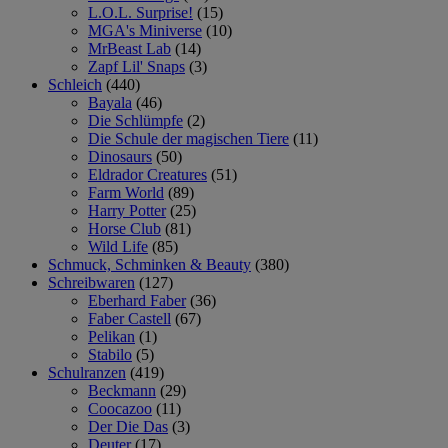
L.O.L. Surprise!
(15)
MGA's Miniverse
(10)
MrBeast Lab
(14)
Zapf Lil' Snaps
(3)
Schleich
(440)
Bayala
(46)
Die Schlümpfe
(2)
Die Schule der magischen Tiere
(11)
Dinosaurs
(50)
Eldrador Creatures
(51)
Farm World
(89)
Harry Potter
(25)
Horse Club
(81)
Wild Life
(85)
Schmuck, Schminken & Beauty
(380)
Schreibwaren
(127)
Eberhard Faber
(36)
Faber Castell
(67)
Pelikan
(1)
Stabilo
(5)
Schulranzen
(419)
Beckmann
(29)
Coocazoo
(11)
Der Die Das
(3)
Deuter
(17)