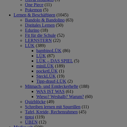
One Piece
(11)
Pokemon
(5)
Lernen & Beschäftigen
(1045)
Bandolo & Bandolino
(63)
Digitales Lernen
(50)
Edurino
(18)
Fit für die Schule
(52)
LERNSTERN
(22)
LÜK
(389)
bambinoLÜK
(86)
LÜK
(87)
LÜK – DAS SPIEL
(5)
miniLÜK
(189)
pocketLÜK
(1)
SteckLÜK
(19)
Tipp-drauf-LÜK
(2)
Mitmach- und Entdeckerhefte
(188)
WAS IST WAS
(61)
Wieso? Weshalb? Warum?
(60)
Quizblöcke
(49)
Schreiben lernen mit Spurrillen
(11)
Tafel, Kreide, Rechenrahmen
(45)
tiptoi
(119)
ÜBEN
(12)