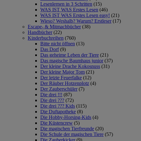
Lesenlernen in 3 Schritten
(15)
WAS IST WAS Erstes Lesen
(46)
WAS IST WAS Erstes Lesen easy!
(21)
Wieso? Weshalb? Warum? Erstleser
(17)
Escape- & Mitmachbücher
(38)
Handbücher
(22)
Kinderbuchreihen
(760)
Bitte nicht öffnen
(13)
Das Dorf
(9)
Das geheime Leben der Tiere
(21)
Das magische Baumhaus junior
(37)
Der kleine Drache Kokosnuss
(31)
Der kleine Major Tom
(21)
Der letzte Feuerfalke
(12)
Der Räuber Hotzenplotz
(4)
Der Zauberschüler
(7)
Die drei !!!
(87)
Die drei ???
(72)
Die drei ??? Kids
(115)
Die Duftapotheke
(8)
Die Hobby-Horsing-Kids
(4)
Die Küstencrew
(5)
Die magischen Tierfreunde
(20)
Die Schule der magischen Tiere
(57)
Die Zauberkicker
(9)