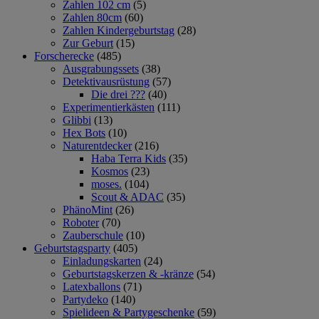
Zahlen 102 cm
(5)
Zahlen 80cm
(60)
Zahlen Kindergeburtstag
(28)
Zur Geburt
(15)
Forscherecke
(485)
Ausgrabungssets
(38)
Detektivausrüstung
(57)
Die drei ???
(40)
Experimentierkästen
(111)
Glibbi
(13)
Hex Bots
(10)
Naturentdecker
(216)
Haba Terra Kids
(35)
Kosmos
(23)
moses.
(104)
Scout & ADAC
(35)
PhänoMint
(26)
Roboter
(70)
Zauberschule
(10)
Geburtstagsparty
(405)
Einladungskarten
(24)
Geburtstagskerzen & -kränze
(54)
Latexballons
(71)
Partydeko
(140)
Spielideen & Partygeschenke
(59)