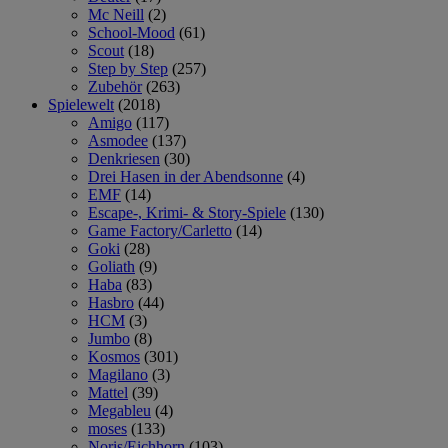
Mc Neill
(2)
School-Mood
(61)
Scout
(18)
Step by Step
(257)
Zubehör
(263)
Spielewelt
(2018)
Amigo
(117)
Asmodee
(137)
Denkriesen
(30)
Drei Hasen in der Abendsonne
(4)
EMF
(14)
Escape-, Krimi- & Story-Spiele
(130)
Game Factory/Carletto
(14)
Goki
(28)
Goliath
(9)
Haba
(83)
Hasbro
(44)
HCM
(3)
Jumbo
(8)
Kosmos
(301)
Magilano
(3)
Mattel
(39)
Megableu
(4)
moses
(133)
Noris/Eichhorn
(103)