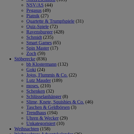
NSV/AS
(44)
Pegasus
(49)
Piatnik
(27)
Quartette & Trumpfspiele
(31)
Quiz-Spiele
(72)
Ravensburger
(428)
Schmidt
(235)
Smart Games
(65)
Spin Master
(17)
Zoch
(59)
Stöberecke
(836)
bb Klostermann
(132)
Goki
(24)
Jojos, Flummis & Co.
(22)
Lutz Mauder
(189)
moses.
(210)
Schenken
(32)
Schlüsselanhänger
(8)
Slime, Knete, Squishies & Co.
(46)
Taschen & Geldbörsen
(3)
Trendhaus
(194)
Uhren & Wecker
(29)
Unkategorisiert
(10)
Weihnachten
(158)