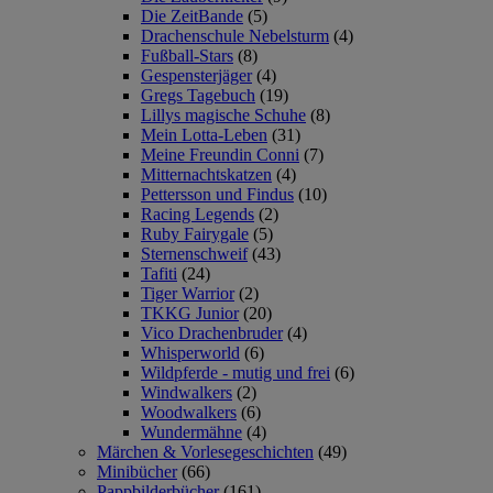
Die ZeitBande
(5)
Drachenschule Nebelsturm
(4)
Fußball-Stars
(8)
Gespensterjäger
(4)
Gregs Tagebuch
(19)
Lillys magische Schuhe
(8)
Mein Lotta-Leben
(31)
Meine Freundin Conni
(7)
Mitternachtskatzen
(4)
Pettersson und Findus
(10)
Racing Legends
(2)
Ruby Fairygale
(5)
Sternenschweif
(43)
Tafiti
(24)
Tiger Warrior
(2)
TKKG Junior
(20)
Vico Drachenbruder
(4)
Whisperworld
(6)
Wildpferde - mutig und frei
(6)
Windwalkers
(2)
Woodwalkers
(6)
Wundermähne
(4)
Märchen & Vorlesegeschichten
(49)
Minibücher
(66)
Pappbilderbücher
(161)