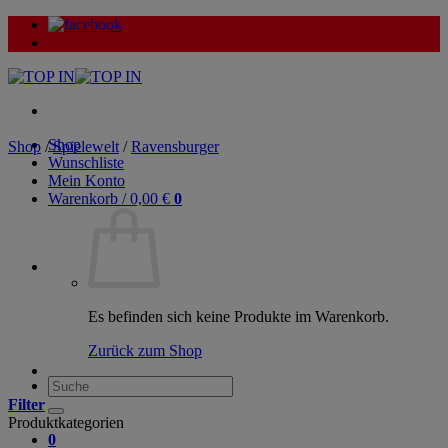
Zum
Inhalt
springen
Shop
Shop
/
Spielewelt
/
Ravensburger
Wunschliste
Mein Konto
Warenkorb /
0,00
€
0
Es befinden sich keine Produkte im Warenkorb.
Zurück zum Shop
Suche
nach:
Filter
Produktkategorien
0