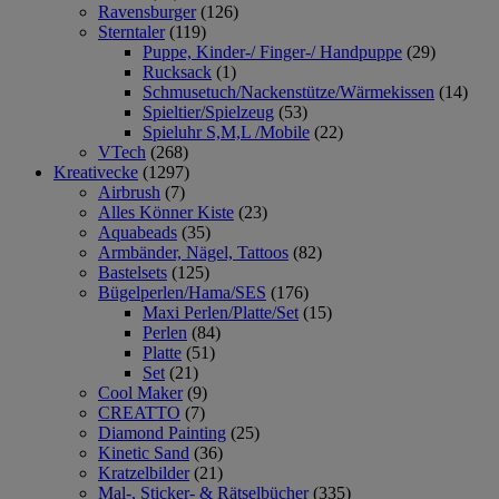
Ravensburger
(126)
Sterntaler
(119)
Puppe, Kinder-/ Finger-/ Handpuppe
(29)
Rucksack
(1)
Schmusetuch/Nackenstütze/Wärmekissen
(14)
Spieltier/Spielzeug
(53)
Spieluhr S,M,L /Mobile
(22)
VTech
(268)
Kreativecke
(1297)
Airbrush
(7)
Alles Könner Kiste
(23)
Aquabeads
(35)
Armbänder, Nägel, Tattoos
(82)
Bastelsets
(125)
Bügelperlen/Hama/SES
(176)
Maxi Perlen/Platte/Set
(15)
Perlen
(84)
Platte
(51)
Set
(21)
Cool Maker
(9)
CREATTO
(7)
Diamond Painting
(25)
Kinetic Sand
(36)
Kratzelbilder
(21)
Mal-, Sticker- & Rätselbücher
(335)