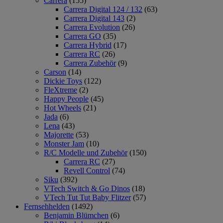
Carrera
(155)
Carrera Digital 124 / 132
(63)
Carrera Digital 143
(2)
Carrera Evolution
(26)
Carrera GO
(35)
Carrera Hybrid
(17)
Carrera RC
(26)
Carrera Zubehör
(9)
Carson
(14)
Dickie Toys
(122)
FleXtreme
(2)
Happy People
(45)
Hot Wheels
(21)
Jada
(6)
Lena
(43)
Majorette
(53)
Monster Jam
(10)
R/C Modelle und Zubehör
(150)
Carrera RC
(27)
Revell Control
(74)
Siku
(392)
VTech Switch & Go Dinos
(18)
VTech Tut Tut Baby Flitzer
(57)
Fernsehhelden
(1492)
Benjamin Blümchen
(6)