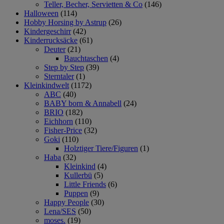
Teller, Becher, Servietten & Co
(146)
Halloween
(114)
Hobby Horsing by Astrup
(26)
Kindergeschirr
(42)
Kinderrucksäcke
(61)
Deuter
(21)
Bauchtaschen
(4)
Step by Step
(39)
Sterntaler
(1)
Kleinkindwelt
(1172)
ABC
(40)
BABY born & Annabell
(24)
BRIO
(182)
Eichhorn
(110)
Fisher-Price
(32)
Goki
(110)
Holztiger Tiere/Figuren
(1)
Haba
(32)
Kleinkind
(4)
Kullerbü
(5)
Little Friends
(6)
Puppen
(9)
Happy People
(30)
Lena/SES
(50)
moses.
(19)