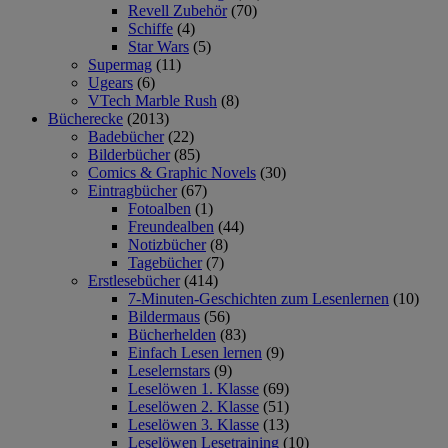
Revell Zubehör
(70)
Schiffe
(4)
Star Wars
(5)
Supermag
(11)
Ugears
(6)
VTech Marble Rush
(8)
Bücherecke
(2013)
Badebücher
(22)
Bilderbücher
(85)
Comics & Graphic Novels
(30)
Eintragbücher
(67)
Fotoalben
(1)
Freundealben
(44)
Notizbücher
(8)
Tagebücher
(7)
Erstlesebücher
(414)
7-Minuten-Geschichten zum Lesenlernen
(10)
Bildermaus
(56)
Bücherhelden
(83)
Einfach Lesen lernen
(9)
Leselernstars
(9)
Leselöwen 1. Klasse
(69)
Leselöwen 2. Klasse
(51)
Leselöwen 3. Klasse
(13)
Leselöwen Lesetraining
(10)