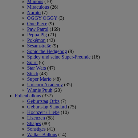
Minions
(10)
Miraculous
(26)
Naruto
(7)
OGGY OGGY
(3)
One Piece
(9)
Paw Patrol
(169)
Peppa Pig
(71)
Pokémon
(42)
Sesamstraße
(9)
Sonic the Hedgehog
(8)
Spidey und seine Super-Freunde
(16)
Spirit
(6)
Star Wars
(47)
Stitch
(43)
Super Mario
(48)
Unicorn Academy
(35)
Winnie Puuh
(20)
Folienballons
(337)
Geburtstag Orbz
(7)
Geburtstag Standard
(75)
Hochzeit / Liebe
(10)
Lizenzen
(58)
Shapes
(80)
Sonstiges
(41)
Walker Ballons
(14)