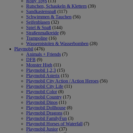
Rolly Toys
(13)
Rutschen, Schaukeln & Klettern
(39)
Sandkastenspaß
(117)
Schwimmen & Tauchen
(56)
Seifenblasen
(32)
Spiel & Spaß
(144)
Straßenmalkreide
(9)
Trampoline
(16)
Wasserpistolen & Wasserbomben
(28)
Playmobil
(476)
Animals + Friends
(7)
DFB
(9)
Monster High
(11)
Playmobil 1,2,3
(15)
Playmobil Asterix
(15)
Playmobil City Action / Action Heroes
(56)
Playmobil City Life
(11)
Playmobil Color
(8)
Playmobil Country
(17)
Playmobil Dinos
(11)
Playmobil Dollhouse
(8)
Playmobil Dragons
(1)
Playmobil FamilyFun
(3)
Playmobil Horses of Waterfall
(7)
Playmobil Junior
(37)