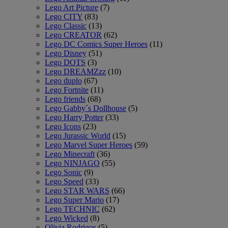
Lego Art Picture
(7)
Lego CITY
(83)
Lego Classic
(13)
Lego CREATOR
(62)
Lego DC Comics Super Heroes
(11)
Lego Disney
(51)
Lego DOTS
(3)
Lego DREAMZzz
(10)
Lego duplo
(67)
Lego Fortnite
(11)
Lego friends
(68)
Lego Gabby´s Dollhouse
(5)
Lego Harry Potter
(33)
Lego Icons
(23)
Lego Jurassic World
(15)
Lego Marvel Super Heroes
(59)
Lego Minecraft
(36)
Lego NINJAGO
(55)
Lego Sonic
(9)
Lego Speed
(33)
Lego STAR WARS
(66)
Lego Super Mario
(17)
Lego TECHNIC
(62)
Lego Wicked
(8)
Olivia Rodrigos
(5)