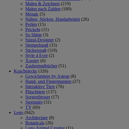
Malen & Zeichnen
(219)
Malen nach Zahlen
(180)
Mosaic
(5)
Nähen, Sticken, Handarbeiten
(26)
Perlen
(15)
Prickeln
(11)
So Slime
(3)
Spiral-Designer
(2)
Stempelspaß
(33)
Stickerspaß
(119)
Style 4 Ever
(2)
Xoomy
(6)
Zaubermalbücher
(51)
Kuschelecke
(326)
Gewichtstiere by Astrup
(8)
Hand- und Fingerpuppen
(27)
Interaktive Tiere
(70)
Plüschtiere
(137)
Sorgenfresser
(17)
Sterntaler
(31)
TY
(69)
Lego
(942)
Architecture
(8)
Botanicals
(26)
Lego Animal Crosing
(11)