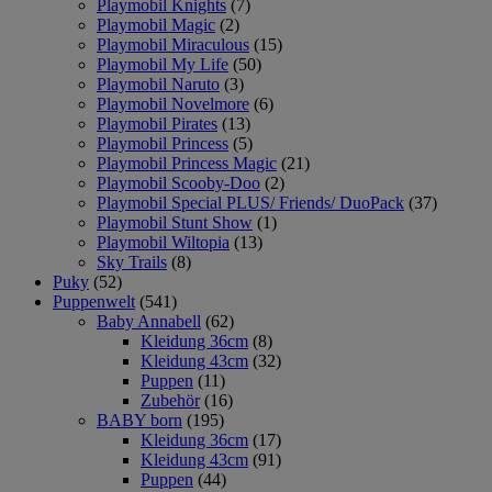
Playmobil Knights
(7)
Playmobil Magic
(2)
Playmobil Miraculous
(15)
Playmobil My Life
(50)
Playmobil Naruto
(3)
Playmobil Novelmore
(6)
Playmobil Pirates
(13)
Playmobil Princess
(5)
Playmobil Princess Magic
(21)
Playmobil Scooby-Doo
(2)
Playmobil Special PLUS/ Friends/ DuoPack
(37)
Playmobil Stunt Show
(1)
Playmobil Wiltopia
(13)
Sky Trails
(8)
Puky
(52)
Puppenwelt
(541)
Baby Annabell
(62)
Kleidung 36cm
(8)
Kleidung 43cm
(32)
Puppen
(11)
Zubehör
(16)
BABY born
(195)
Kleidung 36cm
(17)
Kleidung 43cm
(91)
Puppen
(44)