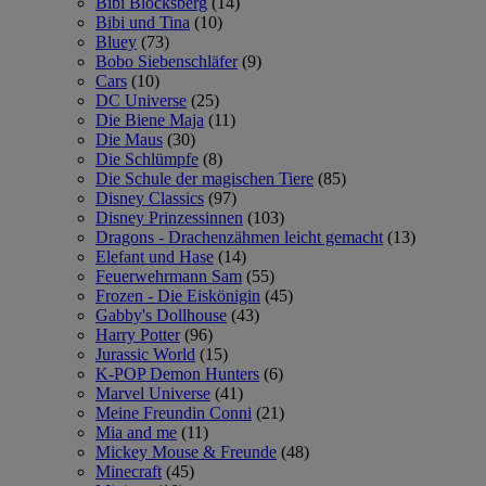
Bibi Blocksberg
(14)
Bibi und Tina
(10)
Bluey
(73)
Bobo Siebenschläfer
(9)
Cars
(10)
DC Universe
(25)
Die Biene Maja
(11)
Die Maus
(30)
Die Schlümpfe
(8)
Die Schule der magischen Tiere
(85)
Disney Classics
(97)
Disney Prinzessinnen
(103)
Dragons - Drachenzähmen leicht gemacht
(13)
Elefant und Hase
(14)
Feuerwehrmann Sam
(55)
Frozen - Die Eiskönigin
(45)
Gabby's Dollhouse
(43)
Harry Potter
(96)
Jurassic World
(15)
K-POP Demon Hunters
(6)
Marvel Universe
(41)
Meine Freundin Conni
(21)
Mia and me
(11)
Mickey Mouse & Freunde
(48)
Minecraft
(45)