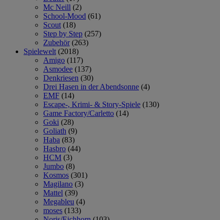
Mc Neill
(2)
School-Mood
(61)
Scout
(18)
Step by Step
(257)
Zubehör
(263)
Spielewelt
(2018)
Amigo
(117)
Asmodee
(137)
Denkriesen
(30)
Drei Hasen in der Abendsonne
(4)
EMF
(14)
Escape-, Krimi- & Story-Spiele
(130)
Game Factory/Carletto
(14)
Goki
(28)
Goliath
(9)
Haba
(83)
Hasbro
(44)
HCM
(3)
Jumbo
(8)
Kosmos
(301)
Magilano
(3)
Mattel
(39)
Megableu
(4)
moses
(133)
Noris/Eichhorn
(103)