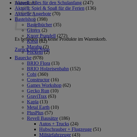
Aktuell: Alles für den Schulanfang
(247)
Warenkorb
Aktuell: Spiel & Spaß für die Ferien
(136)
Aktuelle Angebote
(70)
Bastelshop
(398)
Bastelbücher
(35)
Glorex
(2)
Knorr Prandell
(272)
Es befinden sich keine Produkte im Warenkorb.
Kreul
(82)
Marabu
(2)
Zurück zum Shop
Prickeln
(2)
Bauecke
(978)
BRIO Flora
(13)
BRIO Holzeisenbahn
(152)
Cobi
(360)
Constructor
(16)
Games Workshop
(62)
Gecko Run
(10)
GraviTrax
(63)
Kapla
(13)
Metal Earth
(10)
PlusPlus
(57)
Revell Bausätze
(186)
Autos + Trucks
(24)
Hubschrauber + Flugzeuge
(51)
Militärfahrzeuge
(43)