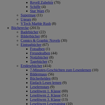
Revell Zubehör
(70)
Schiffe
(4)
Star Wars
(5)
Supermag
(11)
Ugears
(6)
VTech Marble Rush
(8)
Bücherecke
(2013)
Badebücher
(22)
Bilderbücher
(85)
Comics & Graphic Novels
(30)
Eintragbücher
(67)
Fotoalben
(1)
Freundealben
(44)
Notizbücher
(8)
Tagebücher
(7)
Erstlesebücher
(414)
7-Minuten-Geschichten zum Lesenlernen
(10)
Bildermaus
(56)
Bücherhelden
(83)
Einfach Lesen lernen
(9)
Leselernstars
(9)
Leselöwen 1. Klasse
(69)
Leselöwen 2. Klasse
(51)
Leselöwen 3. Klasse
(13)
Leselöwen Lesetraining
(10)