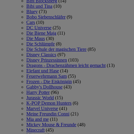
Bibi Blocksberg
(14)
Bibi und Tina
(10)
Bluey
(73)
Bobo Siebenschläfer
(9)
Cars
(10)
DC Universe
(25)
Die Biene Maja
(11)
Die Maus
(30)
Die Schlümpfe
(8)
Die Schule der magischen Tiere
(85)
Disney Classics
(97)
Disney Prinzessinnen
(103)
Dragons - Drachenzähmen leicht gemacht
(13)
Elefant und Hase
(14)
Feuerwehrmann Sam
(55)
Frozen - Die Eiskönigin
(45)
Gabby's Dollhouse
(43)
Harry Potter
(96)
Jurassic World
(15)
K-POP Demon Hunters
(6)
Marvel Universe
(41)
Meine Freundin Conni
(21)
Mia and me
(11)
Mickey Mouse & Freunde
(48)
Minecraft
(45)