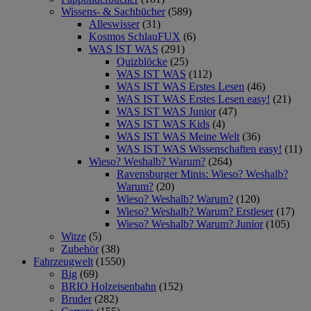
Wissens- & Sachbücher
(589)
Alleswisser
(31)
Kosmos SchlauFUX
(6)
WAS IST WAS
(291)
Quizblöcke
(25)
WAS IST WAS
(112)
WAS IST WAS Erstes Lesen
(46)
WAS IST WAS Erstes Lesen easy!
(21)
WAS IST WAS Junior
(47)
WAS IST WAS Kids
(4)
WAS IST WAS Meine Welt
(36)
WAS IST WAS Wissenschaften easy!
(11)
Wieso? Weshalb? Warum?
(264)
Ravensburger Minis: Wieso? Weshalb?
Warum?
(20)
Wieso? Weshalb? Warum?
(120)
Wieso? Weshalb? Warum? Erstleser
(17)
Wieso? Weshalb? Warum? Junior
(105)
Witze
(5)
Zubehör
(38)
Fahrzeugwelt
(1550)
Big
(69)
BRIO Holzeisenbahn
(152)
Bruder
(282)