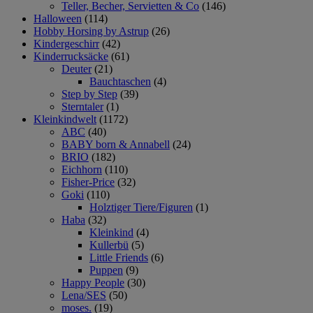
Teller, Becher, Servietten & Co
(146)
Halloween
(114)
Hobby Horsing by Astrup
(26)
Kindergeschirr
(42)
Kinderrucksäcke
(61)
Deuter
(21)
Bauchtaschen
(4)
Step by Step
(39)
Sterntaler
(1)
Kleinkindwelt
(1172)
ABC
(40)
BABY born & Annabell
(24)
BRIO
(182)
Eichhorn
(110)
Fisher-Price
(32)
Goki
(110)
Holztiger Tiere/Figuren
(1)
Haba
(32)
Kleinkind
(4)
Kullerbü
(5)
Little Friends
(6)
Puppen
(9)
Happy People
(30)
Lena/SES
(50)
moses.
(19)