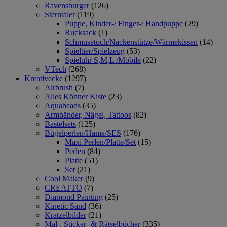
Ravensburger
(126)
Sterntaler
(119)
Puppe, Kinder-/ Finger-/ Handpuppe
(29)
Rucksack
(1)
Schmusetuch/Nackenstütze/Wärmekissen
(14)
Spieltier/Spielzeug
(53)
Spieluhr S,M,L /Mobile
(22)
VTech
(268)
Kreativecke
(1297)
Airbrush
(7)
Alles Könner Kiste
(23)
Aquabeads
(35)
Armbänder, Nägel, Tattoos
(82)
Bastelsets
(125)
Bügelperlen/Hama/SES
(176)
Maxi Perlen/Platte/Set
(15)
Perlen
(84)
Platte
(51)
Set
(21)
Cool Maker
(9)
CREATTO
(7)
Diamond Painting
(25)
Kinetic Sand
(36)
Kratzelbilder
(21)
Mal-, Sticker- & Rätselbücher
(335)