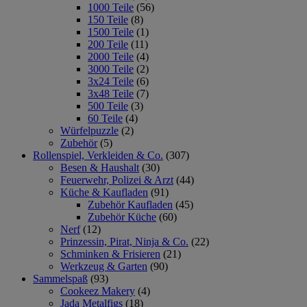
1000 Teile
(56)
150 Teile
(8)
1500 Teile
(1)
200 Teile
(11)
2000 Teile
(4)
3000 Teile
(2)
3x24 Teile
(6)
3x48 Teile
(7)
500 Teile
(3)
60 Teile
(4)
Würfelpuzzle
(2)
Zubehör
(5)
Rollenspiel, Verkleiden & Co.
(307)
Besen & Haushalt
(30)
Feuerwehr, Polizei & Arzt
(44)
Küche & Kaufladen
(91)
Zubehör Kaufladen
(45)
Zubehör Küche
(60)
Nerf
(12)
Prinzessin, Pirat, Ninja & Co.
(22)
Schminken & Frisieren
(21)
Werkzeug & Garten
(90)
Sammelspaß
(93)
Cookeez Makery
(4)
Jada Metalfigs
(18)