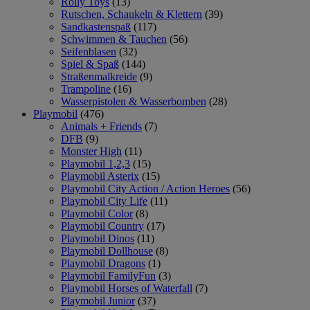
Rolly Toys
(13)
Rutschen, Schaukeln & Klettern
(39)
Sandkastenspaß
(117)
Schwimmen & Tauchen
(56)
Seifenblasen
(32)
Spiel & Spaß
(144)
Straßenmalkreide
(9)
Trampoline
(16)
Wasserpistolen & Wasserbomben
(28)
Playmobil
(476)
Animals + Friends
(7)
DFB
(9)
Monster High
(11)
Playmobil 1,2,3
(15)
Playmobil Asterix
(15)
Playmobil City Action / Action Heroes
(56)
Playmobil City Life
(11)
Playmobil Color
(8)
Playmobil Country
(17)
Playmobil Dinos
(11)
Playmobil Dollhouse
(8)
Playmobil Dragons
(1)
Playmobil FamilyFun
(3)
Playmobil Horses of Waterfall
(7)
Playmobil Junior
(37)