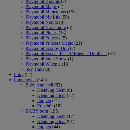
Playmobil Knights
(7)
Playmobil Magic
(2)
Playmobil Miraculous
(15)
Playmobil My Life
(50)
Playmobil Naruto
(3)
Playmobil Novelmore
(6)
Playmobil Pirates
(13)
Playmobil Princess
(5)
Playmobil Princess Magic
(21)
Playmobil Scooby-Doo
(2)
Playmobil Special PLUS/ Friends/ DuoPack
(37)
Playmobil Stunt Show
(1)
Playmobil Wiltopia
(13)
Sky Trails
(8)
Puky
(52)
Puppenwelt
(541)
Baby Annabell
(62)
Kleidung 36cm
(8)
Kleidung 43cm
(32)
Puppen
(11)
Zubehör
(16)
BABY born
(195)
Kleidung 36cm
(17)
Kleidung 43cm
(91)
Puppen
(44)