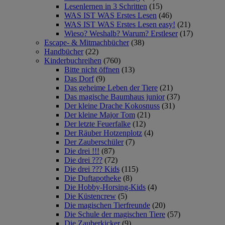
Lesenlernen in 3 Schritten
(15)
WAS IST WAS Erstes Lesen
(46)
WAS IST WAS Erstes Lesen easy!
(21)
Wieso? Weshalb? Warum? Erstleser
(17)
Escape- & Mitmachbücher
(38)
Handbücher
(22)
Kinderbuchreihen
(760)
Bitte nicht öffnen
(13)
Das Dorf
(9)
Das geheime Leben der Tiere
(21)
Das magische Baumhaus junior
(37)
Der kleine Drache Kokosnuss
(31)
Der kleine Major Tom
(21)
Der letzte Feuerfalke
(12)
Der Räuber Hotzenplotz
(4)
Der Zauberschüler
(7)
Die drei !!!
(87)
Die drei ???
(72)
Die drei ??? Kids
(115)
Die Duftapotheke
(8)
Die Hobby-Horsing-Kids
(4)
Die Küstencrew
(5)
Die magischen Tierfreunde
(20)
Die Schule der magischen Tiere
(57)
Die Zauberkicker
(9)