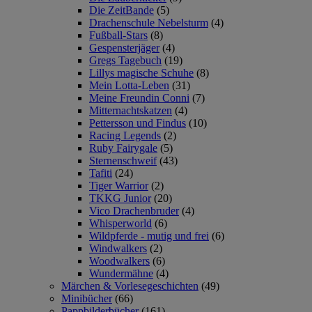
Die ZeitBande
(5)
Drachenschule Nebelsturm
(4)
Fußball-Stars
(8)
Gespensterjäger
(4)
Gregs Tagebuch
(19)
Lillys magische Schuhe
(8)
Mein Lotta-Leben
(31)
Meine Freundin Conni
(7)
Mitternachtskatzen
(4)
Pettersson und Findus
(10)
Racing Legends
(2)
Ruby Fairygale
(5)
Sternenschweif
(43)
Tafiti
(24)
Tiger Warrior
(2)
TKKG Junior
(20)
Vico Drachenbruder
(4)
Whisperworld
(6)
Wildpferde - mutig und frei
(6)
Windwalkers
(2)
Woodwalkers
(6)
Wundermähne
(4)
Märchen & Vorlesegeschichten
(49)
Minibücher
(66)
Pappbilderbücher
(161)