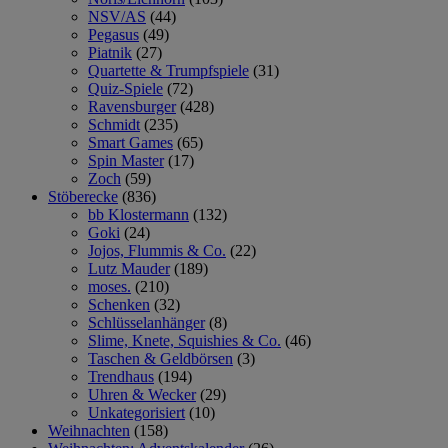
NSV/AS
(44)
Pegasus
(49)
Piatnik
(27)
Quartette & Trumpfspiele
(31)
Quiz-Spiele
(72)
Ravensburger
(428)
Schmidt
(235)
Smart Games
(65)
Spin Master
(17)
Zoch
(59)
Stöberecke
(836)
bb Klostermann
(132)
Goki
(24)
Jojos, Flummis & Co.
(22)
Lutz Mauder
(189)
moses.
(210)
Schenken
(32)
Schlüsselanhänger
(8)
Slime, Knete, Squishies & Co.
(46)
Taschen & Geldbörsen
(3)
Trendhaus
(194)
Uhren & Wecker
(29)
Unkategorisiert
(10)
Weihnachten
(158)