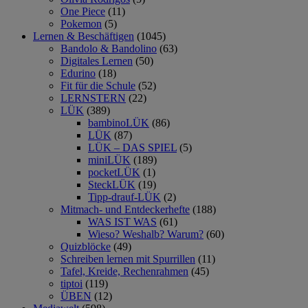
One Piece
(11)
Pokemon
(5)
Lernen & Beschäftigen
(1045)
Bandolo & Bandolino
(63)
Digitales Lernen
(50)
Edurino
(18)
Fit für die Schule
(52)
LERNSTERN
(22)
LÜK
(389)
bambinoLÜK
(86)
LÜK
(87)
LÜK – DAS SPIEL
(5)
miniLÜK
(189)
pocketLÜK
(1)
SteckLÜK
(19)
Tipp-drauf-LÜK
(2)
Mitmach- und Entdeckerhefte
(188)
WAS IST WAS
(61)
Wieso? Weshalb? Warum?
(60)
Quizblöcke
(49)
Schreiben lernen mit Spurrillen
(11)
Tafel, Kreide, Rechenrahmen
(45)
tiptoi
(119)
ÜBEN
(12)