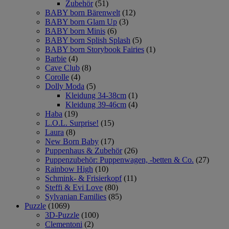
Zubehör
(51)
BABY born Bärenwelt
(12)
BABY born Glam Up
(3)
BABY born Minis
(6)
BABY born Splish Splash
(5)
BABY born Storybook Fairies
(1)
Barbie
(4)
Cave Club
(8)
Corolle
(4)
Dolly Moda
(5)
Kleidung 34-38cm
(1)
Kleidung 39-46cm
(4)
Haba
(19)
L.O.L. Surprise!
(15)
Laura
(8)
New Born Baby
(17)
Puppenhaus & Zubehör
(26)
Puppenzubehör: Puppenwagen, -betten & Co.
(27)
Rainbow High
(10)
Schmink- & Frisierkopf
(11)
Steffi & Evi Love
(80)
Sylvanian Families
(85)
Puzzle
(1069)
3D-Puzzle
(100)
Clementoni
(2)