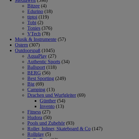
Mediawelt
(598)
Bitzee
(4)
Edurino
(18)
tiptoi
(119)
Tobi
(2)
Tonies
(376)
VTech
(78)
Musik & Instrumente
(57)
Ostern
(307)
Outdoorspaß
(1045)
AquaPlay
(27)
Authentic Sports
(34)
Ballsport
(118)
BERG
(56)
Best Sporting
(249)
Big
(69)
Camping
(13)
Drachen und Wurfgleiter
(69)
Günther
(54)
Invento
(13)
Fitness
(27)
Hudora
(50)
Pools und Zubehör
(93)
Roller, Inliner, Skateboard & Co
(147)
Rollplay
(5)