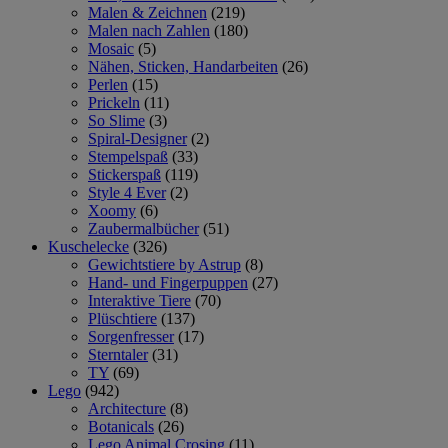
Malen & Zeichnen
(219)
Malen nach Zahlen
(180)
Mosaic
(5)
Nähen, Sticken, Handarbeiten
(26)
Perlen
(15)
Prickeln
(11)
So Slime
(3)
Spiral-Designer
(2)
Stempelspaß
(33)
Stickerspaß
(119)
Style 4 Ever
(2)
Xoomy
(6)
Zaubermalbücher
(51)
Kuschelecke
(326)
Gewichtstiere by Astrup
(8)
Hand- und Fingerpuppen
(27)
Interaktive Tiere
(70)
Plüschtiere
(137)
Sorgenfresser
(17)
Sterntaler
(31)
TY
(69)
Lego
(942)
Architecture
(8)
Botanicals
(26)
Lego Animal Crosing
(11)