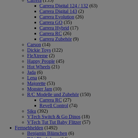
Carrera
(155)
Carrera Digital 124 / 132
(63)
Carrera Digital 143
(2)
Carrera Evolution
(26)
Carrera GO
(35)
Carrera Hybrid
(17)
Carrera RC
(26)
Carrera Zubehör
(9)
Carson
(14)
Dickie Toys
(122)
FleXtreme
(2)
Happy People
(45)
Hot Wheels
(21)
Jada
(6)
Lena
(43)
Majorette
(53)
Monster Jam
(10)
R/C Modelle und Zubehör
(150)
Carrera RC
(27)
Revell Control
(74)
Siku
(392)
VTech Switch & Go Dinos
(18)
VTech Tut Tut Baby Flitzer
(57)
Fernsehhelden
(1492)
Benjamin Blümchen
(6)