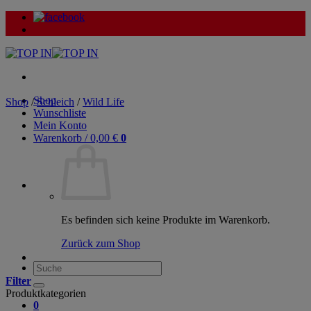
Zum
Inhalt
springen
Shop
Shop
/
Schleich
/
Wild Life
Wunschliste
Mein Konto
Warenkorb /
0,00
€
0
Es befinden sich keine Produkte im Warenkorb.
Zurück zum Shop
Suche
nach:
Filter
Produktkategorien
0