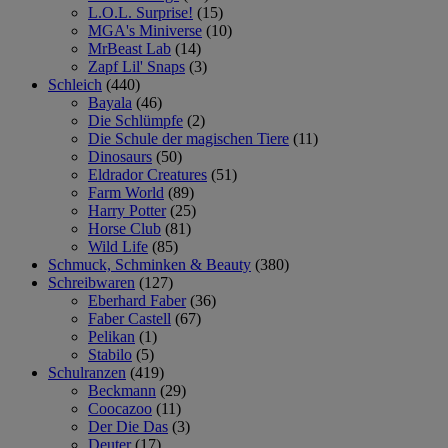
L.O.L. Surprise!
(15)
MGA's Miniverse
(10)
MrBeast Lab
(14)
Zapf Lil' Snaps
(3)
Schleich
(440)
Bayala
(46)
Die Schlümpfe
(2)
Die Schule der magischen Tiere
(11)
Dinosaurs
(50)
Eldrador Creatures
(51)
Farm World
(89)
Harry Potter
(25)
Horse Club
(81)
Wild Life
(85)
Schmuck, Schminken & Beauty
(380)
Schreibwaren
(127)
Eberhard Faber
(36)
Faber Castell
(67)
Pelikan
(1)
Stabilo
(5)
Schulranzen
(419)
Beckmann
(29)
Coocazoo
(11)
Der Die Das
(3)
Deuter
(17)