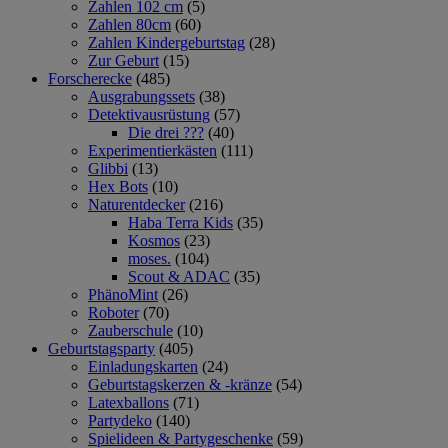
Zahlen 102 cm
(5)
Zahlen 80cm
(60)
Zahlen Kindergeburtstag
(28)
Zur Geburt
(15)
Forscherecke
(485)
Ausgrabungssets
(38)
Detektivausrüstung
(57)
Die drei ???
(40)
Experimentierkästen
(111)
Glibbi
(13)
Hex Bots
(10)
Naturentdecker
(216)
Haba Terra Kids
(35)
Kosmos
(23)
moses.
(104)
Scout & ADAC
(35)
PhänoMint
(26)
Roboter
(70)
Zauberschule
(10)
Geburtstagsparty
(405)
Einladungskarten
(24)
Geburtstagskerzen & -kränze
(54)
Latexballons
(71)
Partydeko
(140)
Spielideen & Partygeschenke
(59)