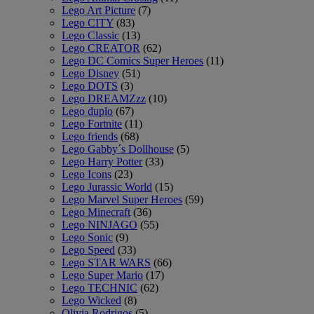
Lego Art Picture
(7)
Lego CITY
(83)
Lego Classic
(13)
Lego CREATOR
(62)
Lego DC Comics Super Heroes
(11)
Lego Disney
(51)
Lego DOTS
(3)
Lego DREAMZzz
(10)
Lego duplo
(67)
Lego Fortnite
(11)
Lego friends
(68)
Lego Gabby´s Dollhouse
(5)
Lego Harry Potter
(33)
Lego Icons
(23)
Lego Jurassic World
(15)
Lego Marvel Super Heroes
(59)
Lego Minecraft
(36)
Lego NINJAGO
(55)
Lego Sonic
(9)
Lego Speed
(33)
Lego STAR WARS
(66)
Lego Super Mario
(17)
Lego TECHNIC
(62)
Lego Wicked
(8)
Olivia Rodrigos
(5)