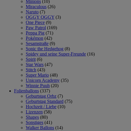
Minions
(10)
Miraculous
(26)
Naruto
(7)
OGGY OGGY
(3)
One Piece
(9)
Paw Patrol
(169)
Peppa Pig
(71)
Pokémon
(42)
Sesamstraße
(9)
Sonic the Hedgehog
(8)
Spidey und seine Super-Freunde
(16)
Spirit
(6)
Star Wars
(47)
Stitch
(43)
Super Mario
(48)
Unicorn Academy
(35)
Winnie Puuh
(20)
Folienballons
(337)
Geburtstag Orbz
(7)
Geburtstag Standard
(75)
Hochzeit / Liebe
(10)
Lizenzen
(58)
Shapes
(80)
Sonstiges
(41)
Walker Ballons
(14)