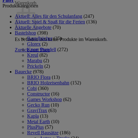
Filter
Warenkorb
Produktkategorien
Aktuell: Alles für den Schulanfang
(247)
Aktuell: Spiel & Spaß für die Ferien
(136)
Aktuelle Angebote
(70)
Bastelshop
(398)
Bastelbücher
(35)
Es befinden sich keine Produkte im Warenkorb.
Glorex
(2)
Knorr Prandell
(272)
Zurück zum Shop
Kreul
(82)
Marabu
(2)
Prickeln
(2)
Bauecke
(978)
BRIO Flora
(13)
BRIO Holzeisenbahn
(152)
Cobi
(360)
Constructor
(16)
Games Workshop
(62)
Gecko Run
(10)
GraviTrax
(63)
Kapla
(13)
Metal Earth
(10)
PlusPlus
(57)
Revell Bausätze
(186)