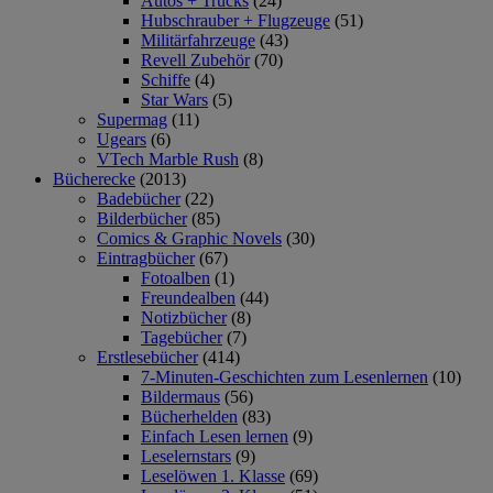
Autos + Trucks
(24)
Hubschrauber + Flugzeuge
(51)
Militärfahrzeuge
(43)
Revell Zubehör
(70)
Schiffe
(4)
Star Wars
(5)
Supermag
(11)
Ugears
(6)
VTech Marble Rush
(8)
Bücherecke
(2013)
Badebücher
(22)
Bilderbücher
(85)
Comics & Graphic Novels
(30)
Eintragbücher
(67)
Fotoalben
(1)
Freundealben
(44)
Notizbücher
(8)
Tagebücher
(7)
Erstlesebücher
(414)
7-Minuten-Geschichten zum Lesenlernen
(10)
Bildermaus
(56)
Bücherhelden
(83)
Einfach Lesen lernen
(9)
Leselernstars
(9)
Leselöwen 1. Klasse
(69)