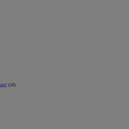
rum?
(20)