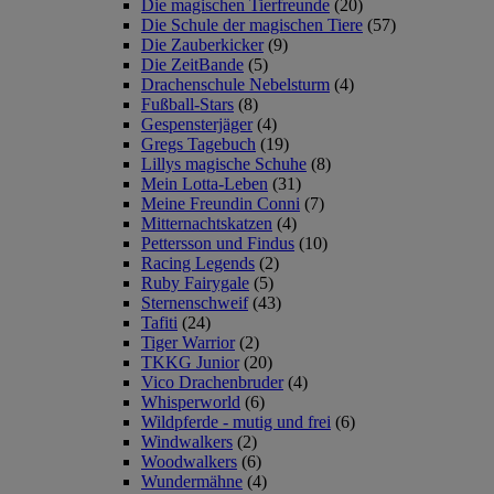
Die magischen Tierfreunde
(20)
Die Schule der magischen Tiere
(57)
Die Zauberkicker
(9)
Die ZeitBande
(5)
Drachenschule Nebelsturm
(4)
Fußball-Stars
(8)
Gespensterjäger
(4)
Gregs Tagebuch
(19)
Lillys magische Schuhe
(8)
Mein Lotta-Leben
(31)
Meine Freundin Conni
(7)
Mitternachtskatzen
(4)
Pettersson und Findus
(10)
Racing Legends
(2)
Ruby Fairygale
(5)
Sternenschweif
(43)
Tafiti
(24)
Tiger Warrior
(2)
TKKG Junior
(20)
Vico Drachenbruder
(4)
Whisperworld
(6)
Wildpferde - mutig und frei
(6)
Windwalkers
(2)
Woodwalkers
(6)
Wundermähne
(4)