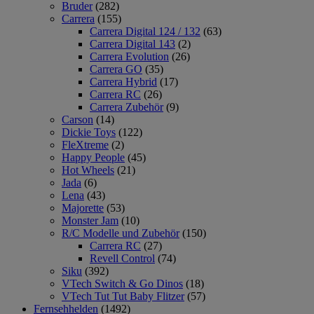
Bruder
(282)
Carrera
(155)
Carrera Digital 124 / 132
(63)
Carrera Digital 143
(2)
Carrera Evolution
(26)
Carrera GO
(35)
Carrera Hybrid
(17)
Carrera RC
(26)
Carrera Zubehör
(9)
Carson
(14)
Dickie Toys
(122)
FleXtreme
(2)
Happy People
(45)
Hot Wheels
(21)
Jada
(6)
Lena
(43)
Majorette
(53)
Monster Jam
(10)
R/C Modelle und Zubehör
(150)
Carrera RC
(27)
Revell Control
(74)
Siku
(392)
VTech Switch & Go Dinos
(18)
VTech Tut Tut Baby Flitzer
(57)
Fernsehhelden
(1492)