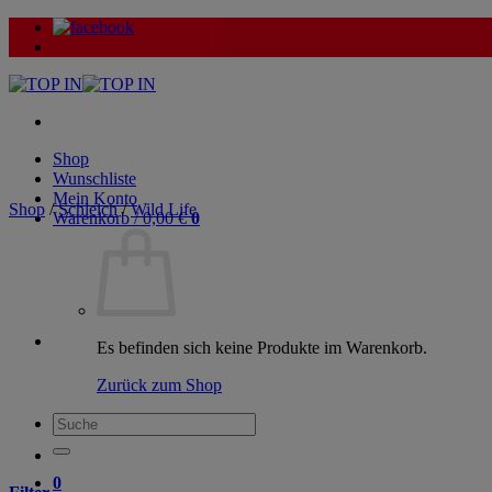
Zum
Inhalt
springen
Shop
Wunschliste
Mein Konto
Shop
/
Schleich
/
Wild Life
Warenkorb /
0,00
€
0
Es befinden sich keine Produkte im Warenkorb.
Zurück zum Shop
Suche
nach:
0