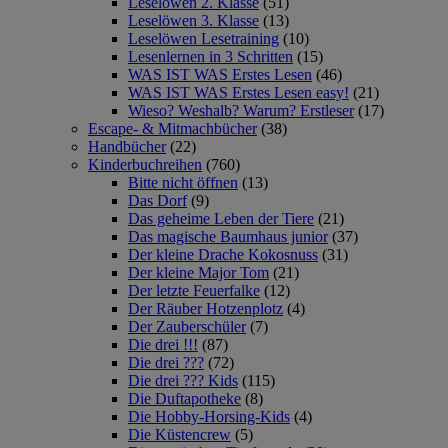
Leselöwen 2. Klasse
(51)
Leselöwen 3. Klasse
(13)
Leselöwen Lesetraining
(10)
Lesenlernen in 3 Schritten
(15)
WAS IST WAS Erstes Lesen
(46)
WAS IST WAS Erstes Lesen easy!
(21)
Wieso? Weshalb? Warum? Erstleser
(17)
Escape- & Mitmachbücher
(38)
Handbücher
(22)
Kinderbuchreihen
(760)
Bitte nicht öffnen
(13)
Das Dorf
(9)
Das geheime Leben der Tiere
(21)
Das magische Baumhaus junior
(37)
Der kleine Drache Kokosnuss
(31)
Der kleine Major Tom
(21)
Der letzte Feuerfalke
(12)
Der Räuber Hotzenplotz
(4)
Der Zauberschüler
(7)
Die drei !!!
(87)
Die drei ???
(72)
Die drei ??? Kids
(115)
Die Duftapotheke
(8)
Die Hobby-Horsing-Kids
(4)
Die Küstencrew
(5)