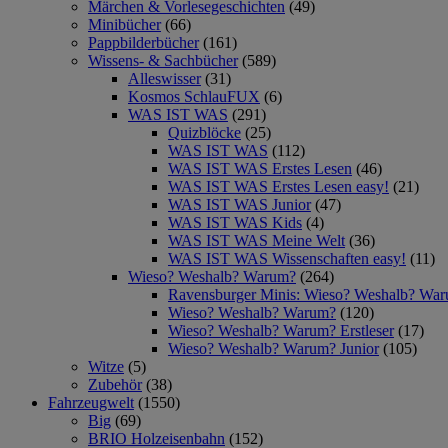
Märchen & Vorlesegeschichten
(49)
Minibücher
(66)
Pappbilderbücher
(161)
Wissens- & Sachbücher
(589)
Alleswisser
(31)
Kosmos SchlauFUX
(6)
WAS IST WAS
(291)
Quizblöcke
(25)
WAS IST WAS
(112)
WAS IST WAS Erstes Lesen
(46)
WAS IST WAS Erstes Lesen easy!
(21)
WAS IST WAS Junior
(47)
WAS IST WAS Kids
(4)
WAS IST WAS Meine Welt
(36)
WAS IST WAS Wissenschaften easy!
(11)
Wieso? Weshalb? Warum?
(264)
Ravensburger Minis: Wieso? Weshalb? Wa
Wieso? Weshalb? Warum?
(120)
Wieso? Weshalb? Warum? Erstleser
(17)
Wieso? Weshalb? Warum? Junior
(105)
Witze
(5)
Zubehör
(38)
Fahrzeugwelt
(1550)
Big
(69)
BRIO Holzeisenbahn
(152)