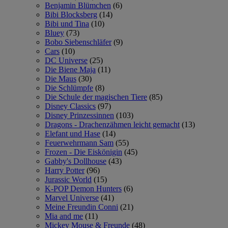
Benjamin Blümchen
(6)
Bibi Blocksberg
(14)
Bibi und Tina
(10)
Bluey
(73)
Bobo Siebenschläfer
(9)
Cars
(10)
DC Universe
(25)
Die Biene Maja
(11)
Die Maus
(30)
Die Schlümpfe
(8)
Die Schule der magischen Tiere
(85)
Disney Classics
(97)
Disney Prinzessinnen
(103)
Dragons - Drachenzähmen leicht gemacht
(13)
Elefant und Hase
(14)
Feuerwehrmann Sam
(55)
Frozen - Die Eiskönigin
(45)
Gabby's Dollhouse
(43)
Harry Potter
(96)
Jurassic World
(15)
K-POP Demon Hunters
(6)
Marvel Universe
(41)
Meine Freundin Conni
(21)
Mia and me
(11)
Mickey Mouse & Freunde
(48)