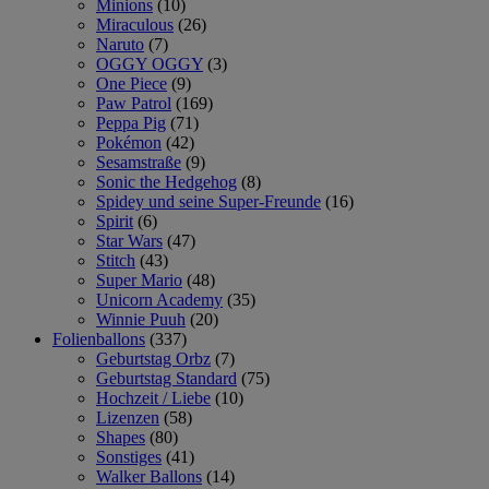
Minions
(10)
Miraculous
(26)
Naruto
(7)
OGGY OGGY
(3)
One Piece
(9)
Paw Patrol
(169)
Peppa Pig
(71)
Pokémon
(42)
Sesamstraße
(9)
Sonic the Hedgehog
(8)
Spidey und seine Super-Freunde
(16)
Spirit
(6)
Star Wars
(47)
Stitch
(43)
Super Mario
(48)
Unicorn Academy
(35)
Winnie Puuh
(20)
Folienballons
(337)
Geburtstag Orbz
(7)
Geburtstag Standard
(75)
Hochzeit / Liebe
(10)
Lizenzen
(58)
Shapes
(80)
Sonstiges
(41)
Walker Ballons
(14)