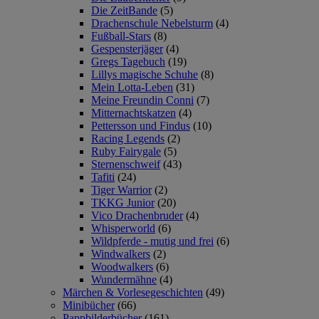
Die ZeitBande
(5)
Drachenschule Nebelsturm
(4)
Fußball-Stars
(8)
Gespensterjäger
(4)
Gregs Tagebuch
(19)
Lillys magische Schuhe
(8)
Mein Lotta-Leben
(31)
Meine Freundin Conni
(7)
Mitternachtskatzen
(4)
Pettersson und Findus
(10)
Racing Legends
(2)
Ruby Fairygale
(5)
Sternenschweif
(43)
Tafiti
(24)
Tiger Warrior
(2)
TKKG Junior
(20)
Vico Drachenbruder
(4)
Whisperworld
(6)
Wildpferde - mutig und frei
(6)
Windwalkers
(2)
Woodwalkers
(6)
Wundermähne
(4)
Märchen & Vorlesegeschichten
(49)
Minibücher
(66)
Pappbilderbücher
(161)