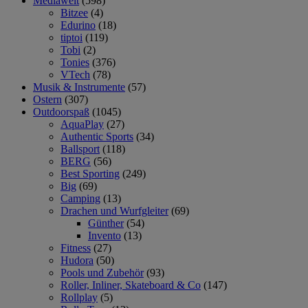
Mediawelt
(598)
Bitzee
(4)
Edurino
(18)
tiptoi
(119)
Tobi
(2)
Tonies
(376)
VTech
(78)
Musik & Instrumente
(57)
Ostern
(307)
Outdoorspaß
(1045)
AquaPlay
(27)
Authentic Sports
(34)
Ballsport
(118)
BERG
(56)
Best Sporting
(249)
Big
(69)
Camping
(13)
Drachen und Wurfgleiter
(69)
Günther
(54)
Invento
(13)
Fitness
(27)
Hudora
(50)
Pools und Zubehör
(93)
Roller, Inliner, Skateboard & Co
(147)
Rollplay
(5)