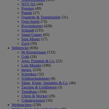
NSV/AS
(44)
Pegasus
(49)
Piatnik
(27)
Quartette & Trumpfspiele
(31)
Quiz-Spiele
(72)
Ravensburger
(428)
Schmidt
(235)
Smart Games
(65)
Spin Master
(17)
Zoch
(59)
Stöberecke
(836)
bb Klostermann
(132)
Goki
(24)
Jojos, Flummis & Co.
(22)
Lutz Mauder
(189)
moses.
(210)
Schenken
(32)
Schlüsselanhänger
(8)
Slime, Knete, Squishies & Co.
(46)
Taschen & Geldbörsen
(3)
Trendhaus
(194)
Uhren & Wecker
(29)
Unkategorisiert
(10)
Weihnachten
(158)