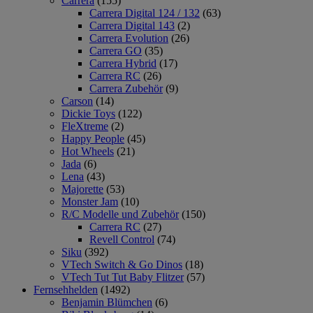
Carrera
(155)
Carrera Digital 124 / 132
(63)
Carrera Digital 143
(2)
Carrera Evolution
(26)
Carrera GO
(35)
Carrera Hybrid
(17)
Carrera RC
(26)
Carrera Zubehör
(9)
Carson
(14)
Dickie Toys
(122)
FleXtreme
(2)
Happy People
(45)
Hot Wheels
(21)
Jada
(6)
Lena
(43)
Majorette
(53)
Monster Jam
(10)
R/C Modelle und Zubehör
(150)
Carrera RC
(27)
Revell Control
(74)
Siku
(392)
VTech Switch & Go Dinos
(18)
VTech Tut Tut Baby Flitzer
(57)
Fernsehhelden
(1492)
Benjamin Blümchen
(6)