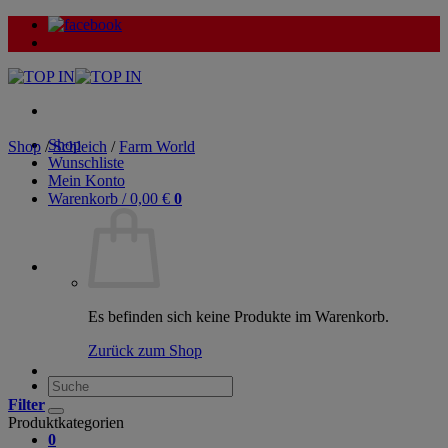
Zum
Inhalt
springen
Shop
Shop
/
Schleich
/
Farm World
Wunschliste
Mein Konto
Warenkorb /
0,00
€
0
Es befinden sich keine Produkte im Warenkorb.
Zurück zum Shop
Suche
nach:
Filter
Produktkategorien
0