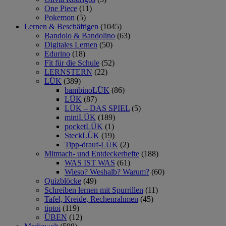
One Piece
(11)
Pokemon
(5)
Lernen & Beschäftigen
(1045)
Bandolo & Bandolino
(63)
Digitales Lernen
(50)
Edurino
(18)
Fit für die Schule
(52)
LERNSTERN
(22)
LÜK
(389)
bambinoLÜK
(86)
LÜK
(87)
LÜK – DAS SPIEL
(5)
miniLÜK
(189)
pocketLÜK
(1)
SteckLÜK
(19)
Tipp-drauf-LÜK
(2)
Mitmach- und Entdeckerhefte
(188)
WAS IST WAS
(61)
Wieso? Weshalb? Warum?
(60)
Quizblöcke
(49)
Schreiben lernen mit Spurrillen
(11)
Tafel, Kreide, Rechenrahmen
(45)
tiptoi
(119)
ÜBEN
(12)