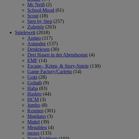
Mc Neill
(2)
School-Mood
(61)
Scout
(18)
Step by Step
(257)
Zubehör
(263)
Spielewelt
(2018)
Amigo
(117)
Asmodee
(137)
Denkriesen
(30)
Drei Hasen in der Abendsonne
(4)
EMF
(14)
Escape-, Krimi- & Story-Spiele
(130)
Game Factory/Carletto
(14)
Goki
(28)
Goliath
(9)
Haba
(83)
Hasbro
(44)
HCM
(3)
Jumbo
(8)
Kosmos
(301)
Magilano
(3)
Mattel
(39)
Megableu
(4)
moses
(133)
Noris/Eichhorn
(103)