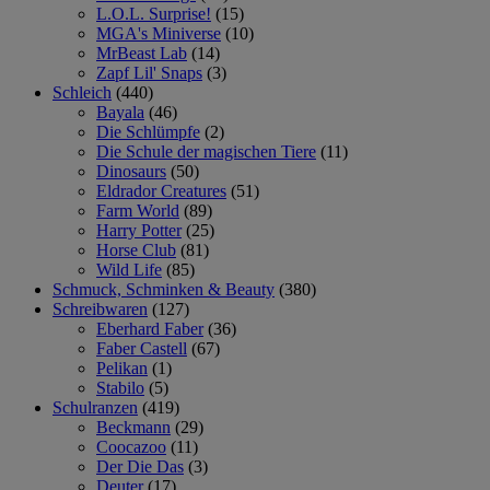
L.O.L. Surprise!
(15)
MGA's Miniverse
(10)
MrBeast Lab
(14)
Zapf Lil' Snaps
(3)
Schleich
(440)
Bayala
(46)
Die Schlümpfe
(2)
Die Schule der magischen Tiere
(11)
Dinosaurs
(50)
Eldrador Creatures
(51)
Farm World
(89)
Harry Potter
(25)
Horse Club
(81)
Wild Life
(85)
Schmuck, Schminken & Beauty
(380)
Schreibwaren
(127)
Eberhard Faber
(36)
Faber Castell
(67)
Pelikan
(1)
Stabilo
(5)
Schulranzen
(419)
Beckmann
(29)
Coocazoo
(11)
Der Die Das
(3)
Deuter
(17)