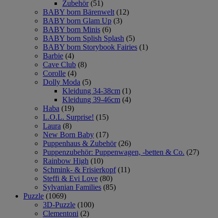
Zubehör
(51)
BABY born Bärenwelt
(12)
BABY born Glam Up
(3)
BABY born Minis
(6)
BABY born Splish Splash
(5)
BABY born Storybook Fairies
(1)
Barbie
(4)
Cave Club
(8)
Corolle
(4)
Dolly Moda
(5)
Kleidung 34-38cm
(1)
Kleidung 39-46cm
(4)
Haba
(19)
L.O.L. Surprise!
(15)
Laura
(8)
New Born Baby
(17)
Puppenhaus & Zubehör
(26)
Puppenzubehör: Puppenwagen, -betten & Co.
(27)
Rainbow High
(10)
Schmink- & Frisierkopf
(11)
Steffi & Evi Love
(80)
Sylvanian Families
(85)
Puzzle
(1069)
3D-Puzzle
(100)
Clementoni
(2)