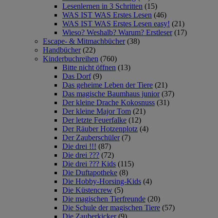
Lesenlernen in 3 Schritten
(15)
WAS IST WAS Erstes Lesen
(46)
WAS IST WAS Erstes Lesen easy!
(21)
Wieso? Weshalb? Warum? Erstleser
(17)
Escape- & Mitmachbücher
(38)
Handbücher
(22)
Kinderbuchreihen
(760)
Bitte nicht öffnen
(13)
Das Dorf
(9)
Das geheime Leben der Tiere
(21)
Das magische Baumhaus junior
(37)
Der kleine Drache Kokosnuss
(31)
Der kleine Major Tom
(21)
Der letzte Feuerfalke
(12)
Der Räuber Hotzenplotz
(4)
Der Zauberschüler
(7)
Die drei !!!
(87)
Die drei ???
(72)
Die drei ??? Kids
(115)
Die Duftapotheke
(8)
Die Hobby-Horsing-Kids
(4)
Die Küstencrew
(5)
Die magischen Tierfreunde
(20)
Die Schule der magischen Tiere
(57)
Die Zauberkicker
(9)