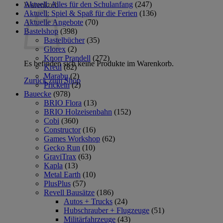
Aktuell: Alles für den Schulanfang
(247)
Warenkorb
Aktuell: Spiel & Spaß für die Ferien
(136)
Aktuelle Angebote
(70)
Bastelshop
(398)
Bastelbücher
(35)
Glorex
(2)
Knorr Prandell
(272)
Es befinden sich keine Produkte im Warenkorb.
Kreul
(82)
Marabu
(2)
Zurück zum Shop
Prickeln
(2)
Bauecke
(978)
BRIO Flora
(13)
BRIO Holzeisenbahn
(152)
Cobi
(360)
Constructor
(16)
Games Workshop
(62)
Gecko Run
(10)
GraviTrax
(63)
Kapla
(13)
Metal Earth
(10)
PlusPlus
(57)
Revell Bausätze
(186)
Autos + Trucks
(24)
Hubschrauber + Flugzeuge
(51)
Militärfahrzeuge
(43)