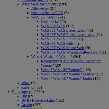
Wissens- & Sachbücher
(589)
Alleswisser
(31)
Kosmos SchlauFUX
(6)
WAS IST WAS
(291)
Quizblöcke
(25)
WAS IST WAS
(112)
WAS IST WAS Erstes Lesen
(46)
WAS IST WAS Erstes Lesen easy!
(21)
WAS IST WAS Junior
(47)
WAS IST WAS Kids
(4)
WAS IST WAS Meine Welt
(36)
WAS IST WAS Wissenschaften easy!
(11)
Wieso? Weshalb? Warum?
(264)
Ravensburger Minis: Wieso? Weshalb?
Warum?
(20)
Wieso? Weshalb? Warum?
(120)
Wieso? Weshalb? Warum? Erstleser
(17)
Wieso? Weshalb? Warum? Junior
(105)
Witze
(5)
Zubehör
(38)
Fahrzeugwelt
(1550)
Big
(69)
BRIO Holzeisenbahn
(152)
Bruder
(282)