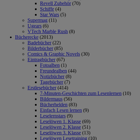
Revell Zubehör
(70)
Schiffe
(4)
Star Wars
(5)
Supermag
(11)
Ugears
(6)
VTech Marble Rush
(8)
Bücherecke
(2013)
Badebücher
(22)
Bilderbücher
(85)
Comics & Graphic Novels
(30)
Eintragbücher
(67)
Fotoalben
(1)
Freundealben
(44)
Notizbücher
(8)
Tagebücher
(7)
Erstlesebücher
(414)
7-Minuten-Geschichten zum Lesenlernen
(10)
Bildermaus
(56)
Bücherhelden
(83)
Einfach Lesen lernen
(9)
Leselernstars
(9)
Leselöwen 1. Klasse
(69)
Leselöwen 2. Klasse
(51)
Leselöwen 3. Klasse
(13)
Leselöwen Lesetraining
(10)