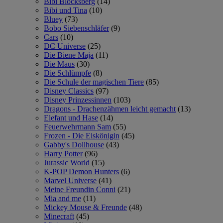
Bibi Blocksberg
(14)
Bibi und Tina
(10)
Bluey
(73)
Bobo Siebenschläfer
(9)
Cars
(10)
DC Universe
(25)
Die Biene Maja
(11)
Die Maus
(30)
Die Schlümpfe
(8)
Die Schule der magischen Tiere
(85)
Disney Classics
(97)
Disney Prinzessinnen
(103)
Dragons - Drachenzähmen leicht gemacht
(13)
Elefant und Hase
(14)
Feuerwehrmann Sam
(55)
Frozen - Die Eiskönigin
(45)
Gabby's Dollhouse
(43)
Harry Potter
(96)
Jurassic World
(15)
K-POP Demon Hunters
(6)
Marvel Universe
(41)
Meine Freundin Conni
(21)
Mia and me
(11)
Mickey Mouse & Freunde
(48)
Minecraft
(45)