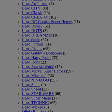
Lego Art Picture
(7)
Lego CITY
(83)
Lego Classic
(13)
Lego CREATOR
(62)
Lego DC Comics Super Heroes
(11)
Lego Disney
(51)
Lego DOTS
(3)
Lego DREAMZzz
(10)
Lego duplo
(67)
Lego Fortnite
(11)
Lego friends
(68)
Lego Gabby´s Dollhouse
(5)
Lego Harry Potter
(33)
Lego Icons
(23)
Lego Jurassic World
(15)
Lego Marvel Super Heroes
(59)
Lego Minecraft
(36)
Lego NINJAGO
(55)
Lego Sonic
(9)
Lego Speed
(33)
Lego STAR WARS
(66)
Lego Super Mario
(17)
Lego TECHNIC
(62)
Lego Wicked
(8)
Olivia Rodrigos
(5)