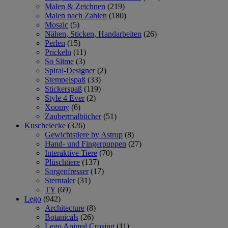
Malen & Zeichnen
(219)
Malen nach Zahlen
(180)
Mosaic
(5)
Nähen, Sticken, Handarbeiten
(26)
Perlen
(15)
Prickeln
(11)
So Slime
(3)
Spiral-Designer
(2)
Stempelspaß
(33)
Stickerspaß
(119)
Style 4 Ever
(2)
Xoomy
(6)
Zaubermalbücher
(51)
Kuschelecke
(326)
Gewichtstiere by Astrup
(8)
Hand- und Fingerpuppen
(27)
Interaktive Tiere
(70)
Plüschtiere
(137)
Sorgenfresser
(17)
Sterntaler
(31)
TY
(69)
Lego
(942)
Architecture
(8)
Botanicals
(26)
Lego Animal Crosing
(11)