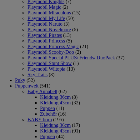
Playmobil Knights
(7)
Playmobil Magic
(2)
Playmobil Miraculous
(15)
Playmobil My Life
(50)
Playmobil Naruto
(3)
Playmobil Novelmore
(6)
Playmobil Pirates
(13)
Playmobil Princess
(5)
Playmobil Princess Magic
(21)
Playmobil Scooby-Doo
(2)
Playmobil Special PLUS/ Friends/ DuoPack
(37)
Playmobil Stunt Show
(1)
Playmobil Wiltopia
(13)
Sky Trails
(8)
Puky
(52)
Puppenwelt
(541)
Baby Annabell
(62)
Kleidung 36cm
(8)
Kleidung 43cm
(32)
Puppen
(11)
Zubehör
(16)
BABY born
(195)
Kleidung 36cm
(17)
Kleidung 43cm
(91)
Puppen
(44)