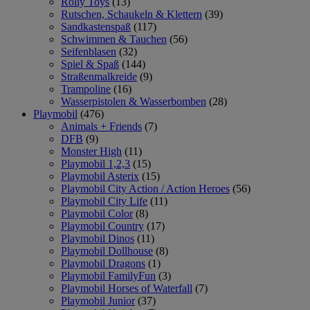
Rolly Toys
(13)
Rutschen, Schaukeln & Klettern
(39)
Sandkastenspaß
(117)
Schwimmen & Tauchen
(56)
Seifenblasen
(32)
Spiel & Spaß
(144)
Straßenmalkreide
(9)
Trampoline
(16)
Wasserpistolen & Wasserbomben
(28)
Playmobil
(476)
Animals + Friends
(7)
DFB
(9)
Monster High
(11)
Playmobil 1,2,3
(15)
Playmobil Asterix
(15)
Playmobil City Action / Action Heroes
(56)
Playmobil City Life
(11)
Playmobil Color
(8)
Playmobil Country
(17)
Playmobil Dinos
(11)
Playmobil Dollhouse
(8)
Playmobil Dragons
(1)
Playmobil FamilyFun
(3)
Playmobil Horses of Waterfall
(7)
Playmobil Junior
(37)