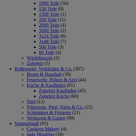
1000 Teile
(56)
150 Teile
(8)
1500 Teile
(1)
200 Teile
(11)
2000 Teile
(4)
3000 Teile
(2)
3x24 Teile
(6)
3x48 Teile
(7)
500 Teile
(3)
60 Teile
(4)
Würfelpuzzle
(2)
Zubehör
(5)
Rollenspiel, Verkleiden & Co.
(307)
Besen & Haushalt
(30)
Feuerwehr, Polizei & Arzt
(44)
Küche & Kaufladen
(91)
Zubehör Kaufladen
(45)
Zubehör Küche
(60)
Nerf
(12)
Prinzessin, Pirat, Ninja & Co.
(22)
Schminken & Frisieren
(21)
Werkzeug & Garten
(90)
Sammelspaß
(93)
Cookeez Makery
(4)
Jada Metalfigs
(18)