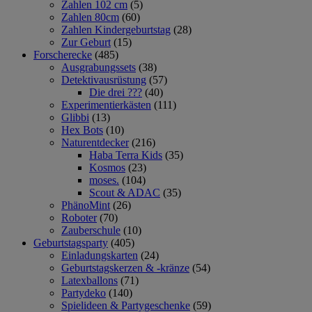
Zahlen 102 cm
(5)
Zahlen 80cm
(60)
Zahlen Kindergeburtstag
(28)
Zur Geburt
(15)
Forscherecke
(485)
Ausgrabungssets
(38)
Detektivausrüstung
(57)
Die drei ???
(40)
Experimentierkästen
(111)
Glibbi
(13)
Hex Bots
(10)
Naturentdecker
(216)
Haba Terra Kids
(35)
Kosmos
(23)
moses.
(104)
Scout & ADAC
(35)
PhänoMint
(26)
Roboter
(70)
Zauberschule
(10)
Geburtstagsparty
(405)
Einladungskarten
(24)
Geburtstagskerzen & -kränze
(54)
Latexballons
(71)
Partydeko
(140)
Spielideen & Partygeschenke
(59)