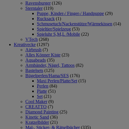
Ravensburger
(126)
Sterntaler
(119)
Puppe, Kinder-/ Finger-/ Handpuppe
(29)
Rucksack
(1)
Schmusetuch/Nackenstütze/Wärmekissen
(14)
Spieltier/Spielzeug
(53)
Spieluhr S,M,L /Mobile
(22)
VTech
(268)
Kreativecke
(1297)
Airbrush
(7)
Alles Könner Kiste
(23)
Aquabeads
(35)
Armbänder, Nägel, Tattoos
(82)
Bastelsets
(125)
Bügelperlen/Hama/SES
(176)
Maxi Perlen/Platte/Set
(15)
Perlen
(84)
Platte
(51)
Set
(21)
Cool Maker
(9)
CREATTO
(7)
Diamond Painting
(25)
Kinetic Sand
(36)
Kratzelbilder
(21)
Mal-, Sticker- & Rätselbücher
(335)