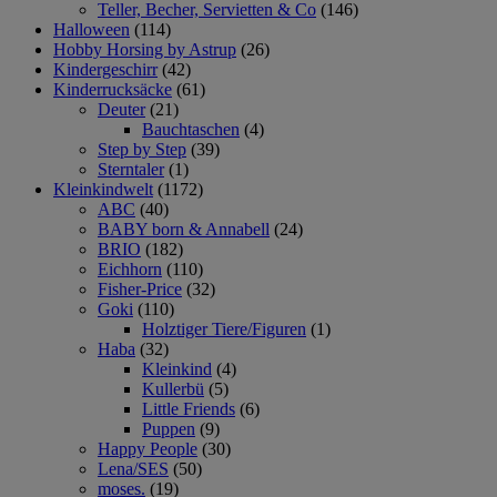
Teller, Becher, Servietten & Co
(146)
Halloween
(114)
Hobby Horsing by Astrup
(26)
Kindergeschirr
(42)
Kinderrucksäcke
(61)
Deuter
(21)
Bauchtaschen
(4)
Step by Step
(39)
Sterntaler
(1)
Kleinkindwelt
(1172)
ABC
(40)
BABY born & Annabell
(24)
BRIO
(182)
Eichhorn
(110)
Fisher-Price
(32)
Goki
(110)
Holztiger Tiere/Figuren
(1)
Haba
(32)
Kleinkind
(4)
Kullerbü
(5)
Little Friends
(6)
Puppen
(9)
Happy People
(30)
Lena/SES
(50)
moses.
(19)