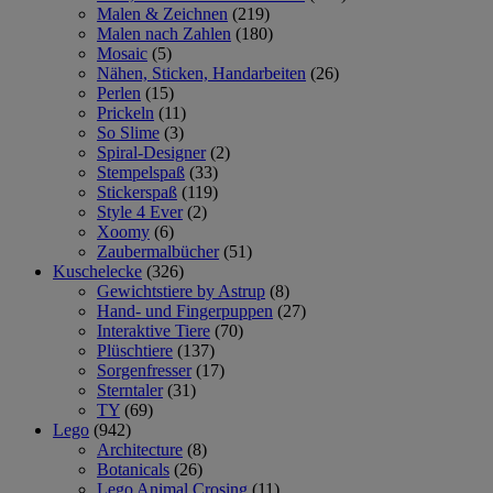
Malen & Zeichnen
(219)
Malen nach Zahlen
(180)
Mosaic
(5)
Nähen, Sticken, Handarbeiten
(26)
Perlen
(15)
Prickeln
(11)
So Slime
(3)
Spiral-Designer
(2)
Stempelspaß
(33)
Stickerspaß
(119)
Style 4 Ever
(2)
Xoomy
(6)
Zaubermalbücher
(51)
Kuschelecke
(326)
Gewichtstiere by Astrup
(8)
Hand- und Fingerpuppen
(27)
Interaktive Tiere
(70)
Plüschtiere
(137)
Sorgenfresser
(17)
Sterntaler
(31)
TY
(69)
Lego
(942)
Architecture
(8)
Botanicals
(26)
Lego Animal Crosing
(11)