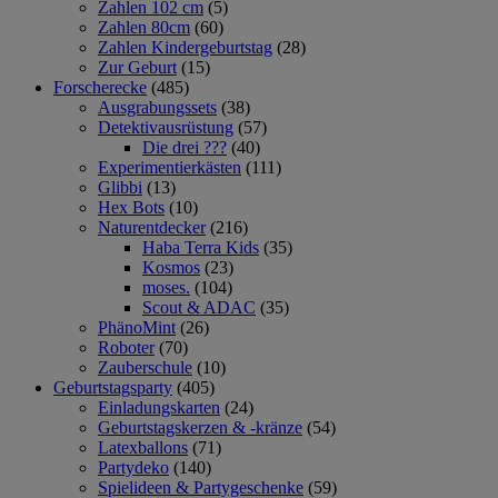
Zahlen 102 cm
(5)
Zahlen 80cm
(60)
Zahlen Kindergeburtstag
(28)
Zur Geburt
(15)
Forscherecke
(485)
Ausgrabungssets
(38)
Detektivausrüstung
(57)
Die drei ???
(40)
Experimentierkästen
(111)
Glibbi
(13)
Hex Bots
(10)
Naturentdecker
(216)
Haba Terra Kids
(35)
Kosmos
(23)
moses.
(104)
Scout & ADAC
(35)
PhänoMint
(26)
Roboter
(70)
Zauberschule
(10)
Geburtstagsparty
(405)
Einladungskarten
(24)
Geburtstagskerzen & -kränze
(54)
Latexballons
(71)
Partydeko
(140)
Spielideen & Partygeschenke
(59)