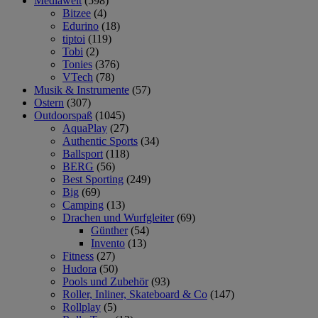
Mediawelt
(598)
Bitzee
(4)
Edurino
(18)
tiptoi
(119)
Tobi
(2)
Tonies
(376)
VTech
(78)
Musik & Instrumente
(57)
Ostern
(307)
Outdoorspaß
(1045)
AquaPlay
(27)
Authentic Sports
(34)
Ballsport
(118)
BERG
(56)
Best Sporting
(249)
Big
(69)
Camping
(13)
Drachen und Wurfgleiter
(69)
Günther
(54)
Invento
(13)
Fitness
(27)
Hudora
(50)
Pools und Zubehör
(93)
Roller, Inliner, Skateboard & Co
(147)
Rollplay
(5)