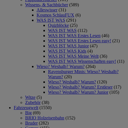
Wissens- & Sachbücher
(589)
Alleswisser
(31)
Kosmos SchlauFUX
(6)
WAS IST WAS
(291)
Quizblöcke
(25)
WAS IST WAS
(112)
WAS IST WAS Erstes Lesen
(46)
WAS IST WAS Erstes Lesen easy!
(21)
WAS IST WAS Junior
(47)
WAS IST WAS Kids
(4)
WAS IST WAS Meine Welt
(36)
WAS IST WAS Wissenschaften easy!
(11)
Wieso? Weshalb? Warum?
(264)
Ravensburger Minis: Wieso? Weshalb?
Warum?
(20)
Wieso? Weshalb? Warum?
(120)
Wieso? Weshalb? Warum? Erstleser
(17)
Wieso? Weshalb? Warum? Junior
(105)
Witze
(5)
Zubehör
(38)
Fahrzeugwelt
(1550)
Big
(69)
BRIO Holzeisenbahn
(152)
Bruder
(282)