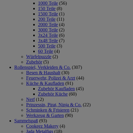
1000 Teile
(56)
150 Teile
(8)
1500 Teile
(1)
200 Teile
(11)
2000 Teile
(4)
3000 Teile
(2)
3x24 Teile
(6)
3x48 Teile
(7)
500 Teile
(3)
60 Teile
(4)
Würfelpuzzle
(2)
Zubehör
(5)
Rollenspiel, Verkleiden & Co.
(307)
Besen & Haushalt
(30)
Feuerwehr, Polizei & Arzt
(44)
Küche & Kaufladen
(91)
Zubehör Kaufladen
(45)
Zubehör Küche
(60)
Nerf
(12)
Prinzessin, Pirat, Ninja & Co.
(22)
Schminken & Frisieren
(21)
Werkzeug & Garten
(90)
Sammelspaß
(93)
Cookeez Makery
(4)
Jada Metalfigs
(18)