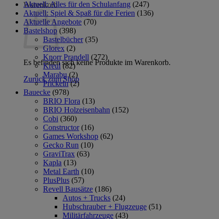
Aktuell: Alles für den Schulanfang
(247)
Warenkorb
Aktuell: Spiel & Spaß für die Ferien
(136)
Aktuelle Angebote
(70)
Bastelshop
(398)
Bastelbücher
(35)
Glorex
(2)
Knorr Prandell
(272)
Es befinden sich keine Produkte im Warenkorb.
Kreul
(82)
Marabu
(2)
Zurück zum Shop
Prickeln
(2)
Bauecke
(978)
BRIO Flora
(13)
BRIO Holzeisenbahn
(152)
Cobi
(360)
Constructor
(16)
Games Workshop
(62)
Gecko Run
(10)
GraviTrax
(63)
Kapla
(13)
Metal Earth
(10)
PlusPlus
(57)
Revell Bausätze
(186)
Autos + Trucks
(24)
Hubschrauber + Flugzeuge
(51)
Militärfahrzeuge
(43)