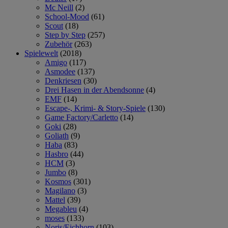
Mc Neill
(2)
School-Mood
(61)
Scout
(18)
Step by Step
(257)
Zubehör
(263)
Spielewelt
(2018)
Amigo
(117)
Asmodee
(137)
Denkriesen
(30)
Drei Hasen in der Abendsonne
(4)
EMF
(14)
Escape-, Krimi- & Story-Spiele
(130)
Game Factory/Carletto
(14)
Goki
(28)
Goliath
(9)
Haba
(83)
Hasbro
(44)
HCM
(3)
Jumbo
(8)
Kosmos
(301)
Magilano
(3)
Mattel
(39)
Megableu
(4)
moses
(133)
Noris/Eichhorn
(103)