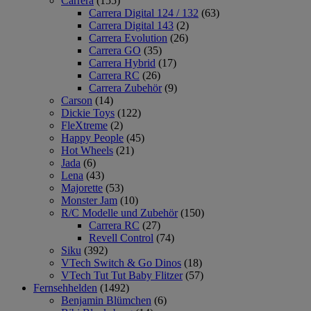
Carrera
(155)
Carrera Digital 124 / 132
(63)
Carrera Digital 143
(2)
Carrera Evolution
(26)
Carrera GO
(35)
Carrera Hybrid
(17)
Carrera RC
(26)
Carrera Zubehör
(9)
Carson
(14)
Dickie Toys
(122)
FleXtreme
(2)
Happy People
(45)
Hot Wheels
(21)
Jada
(6)
Lena
(43)
Majorette
(53)
Monster Jam
(10)
R/C Modelle und Zubehör
(150)
Carrera RC
(27)
Revell Control
(74)
Siku
(392)
VTech Switch & Go Dinos
(18)
VTech Tut Tut Baby Flitzer
(57)
Fernsehhelden
(1492)
Benjamin Blümchen
(6)