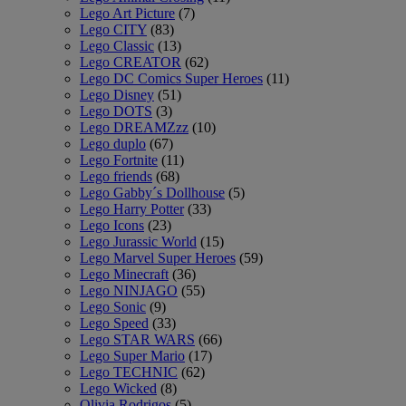
Lego Art Picture
(7)
Lego CITY
(83)
Lego Classic
(13)
Lego CREATOR
(62)
Lego DC Comics Super Heroes
(11)
Lego Disney
(51)
Lego DOTS
(3)
Lego DREAMZzz
(10)
Lego duplo
(67)
Lego Fortnite
(11)
Lego friends
(68)
Lego Gabby´s Dollhouse
(5)
Lego Harry Potter
(33)
Lego Icons
(23)
Lego Jurassic World
(15)
Lego Marvel Super Heroes
(59)
Lego Minecraft
(36)
Lego NINJAGO
(55)
Lego Sonic
(9)
Lego Speed
(33)
Lego STAR WARS
(66)
Lego Super Mario
(17)
Lego TECHNIC
(62)
Lego Wicked
(8)
Olivia Rodrigos
(5)