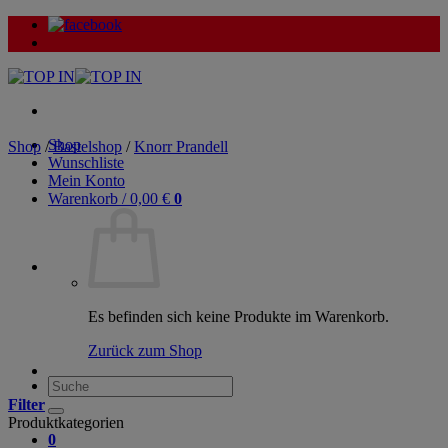
Zum
Inhalt
springen
Shop
Shop
/
Bastelshop
/
Knorr Prandell
Wunschliste
Mein Konto
Warenkorb /
0,00
€
0
Es befinden sich keine Produkte im Warenkorb.
Zurück zum Shop
Suche
nach:
Filter
Produktkategorien
0