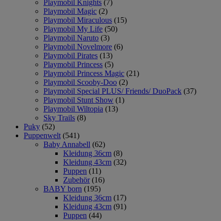
Playmobil Knights
(7)
Playmobil Magic
(2)
Playmobil Miraculous
(15)
Playmobil My Life
(50)
Playmobil Naruto
(3)
Playmobil Novelmore
(6)
Playmobil Pirates
(13)
Playmobil Princess
(5)
Playmobil Princess Magic
(21)
Playmobil Scooby-Doo
(2)
Playmobil Special PLUS/ Friends/ DuoPack
(37)
Playmobil Stunt Show
(1)
Playmobil Wiltopia
(13)
Sky Trails
(8)
Puky
(52)
Puppenwelt
(541)
Baby Annabell
(62)
Kleidung 36cm
(8)
Kleidung 43cm
(32)
Puppen
(11)
Zubehör
(16)
BABY born
(195)
Kleidung 36cm
(17)
Kleidung 43cm
(91)
Puppen
(44)