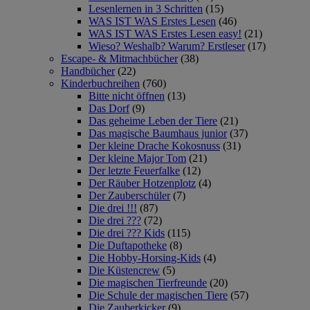
Lesenlernen in 3 Schritten
(15)
WAS IST WAS Erstes Lesen
(46)
WAS IST WAS Erstes Lesen easy!
(21)
Wieso? Weshalb? Warum? Erstleser
(17)
Escape- & Mitmachbücher
(38)
Handbücher
(22)
Kinderbuchreihen
(760)
Bitte nicht öffnen
(13)
Das Dorf
(9)
Das geheime Leben der Tiere
(21)
Das magische Baumhaus junior
(37)
Der kleine Drache Kokosnuss
(31)
Der kleine Major Tom
(21)
Der letzte Feuerfalke
(12)
Der Räuber Hotzenplotz
(4)
Der Zauberschüler
(7)
Die drei !!!
(87)
Die drei ???
(72)
Die drei ??? Kids
(115)
Die Duftapotheke
(8)
Die Hobby-Horsing-Kids
(4)
Die Küstencrew
(5)
Die magischen Tierfreunde
(20)
Die Schule der magischen Tiere
(57)
Die Zauberkicker
(9)