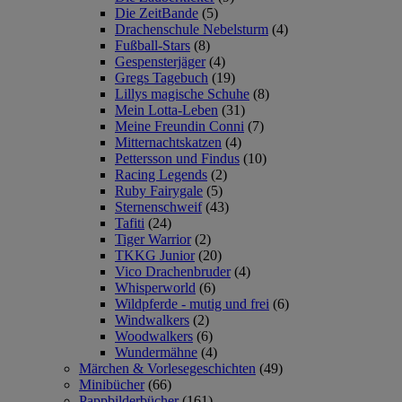
Die ZeitBande
(5)
Drachenschule Nebelsturm
(4)
Fußball-Stars
(8)
Gespensterjäger
(4)
Gregs Tagebuch
(19)
Lillys magische Schuhe
(8)
Mein Lotta-Leben
(31)
Meine Freundin Conni
(7)
Mitternachtskatzen
(4)
Pettersson und Findus
(10)
Racing Legends
(2)
Ruby Fairygale
(5)
Sternenschweif
(43)
Tafiti
(24)
Tiger Warrior
(2)
TKKG Junior
(20)
Vico Drachenbruder
(4)
Whisperworld
(6)
Wildpferde - mutig und frei
(6)
Windwalkers
(2)
Woodwalkers
(6)
Wundermähne
(4)
Märchen & Vorlesegeschichten
(49)
Minibücher
(66)
Pappbilderbücher
(161)