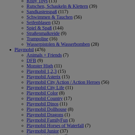
Rolly Toys
(13)
Rutschen, Schaukeln & Klettern
(39)
Sandkastenspaß
(117)
Schwimmen & Tauchen
(56)
Seifenblasen
(32)
Spiel & Spaß
(144)
Straßenmalkreide
(9)
Trampoline
(16)
Wasserpistolen & Wasserbomben
(28)
Playmobil
(476)
Animals + Friends
(7)
DFB
(9)
Monster High
(11)
Playmobil 1,2,3
(15)
Playmobil Asterix
(15)
Playmobil City Action / Action Heroes
(56)
Playmobil City Life
(11)
Playmobil Color
(8)
Playmobil Country
(17)
Playmobil Dinos
(11)
Playmobil Dollhouse
(8)
Playmobil Dragons
(1)
Playmobil FamilyFun
(3)
Playmobil Horses of Waterfall
(7)
Playmobil Junior
(37)