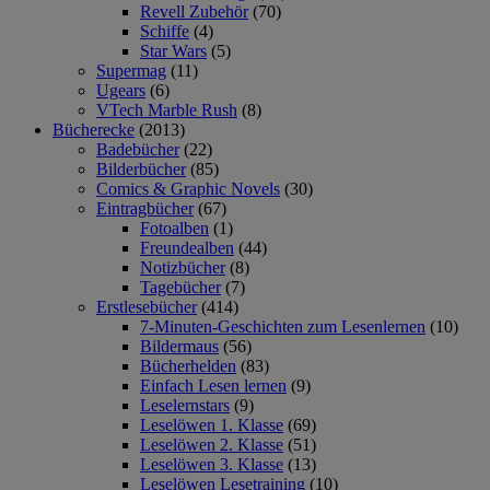
Revell Zubehör
(70)
Schiffe
(4)
Star Wars
(5)
Supermag
(11)
Ugears
(6)
VTech Marble Rush
(8)
Bücherecke
(2013)
Badebücher
(22)
Bilderbücher
(85)
Comics & Graphic Novels
(30)
Eintragbücher
(67)
Fotoalben
(1)
Freundealben
(44)
Notizbücher
(8)
Tagebücher
(7)
Erstlesebücher
(414)
7-Minuten-Geschichten zum Lesenlernen
(10)
Bildermaus
(56)
Bücherhelden
(83)
Einfach Lesen lernen
(9)
Leselernstars
(9)
Leselöwen 1. Klasse
(69)
Leselöwen 2. Klasse
(51)
Leselöwen 3. Klasse
(13)
Leselöwen Lesetraining
(10)