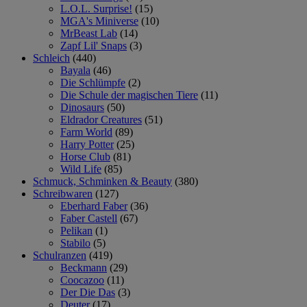
L.O.L. Surprise!
(15)
MGA's Miniverse
(10)
MrBeast Lab
(14)
Zapf Lil' Snaps
(3)
Schleich
(440)
Bayala
(46)
Die Schlümpfe
(2)
Die Schule der magischen Tiere
(11)
Dinosaurs
(50)
Eldrador Creatures
(51)
Farm World
(89)
Harry Potter
(25)
Horse Club
(81)
Wild Life
(85)
Schmuck, Schminken & Beauty
(380)
Schreibwaren
(127)
Eberhard Faber
(36)
Faber Castell
(67)
Pelikan
(1)
Stabilo
(5)
Schulranzen
(419)
Beckmann
(29)
Coocazoo
(11)
Der Die Das
(3)
Deuter
(17)