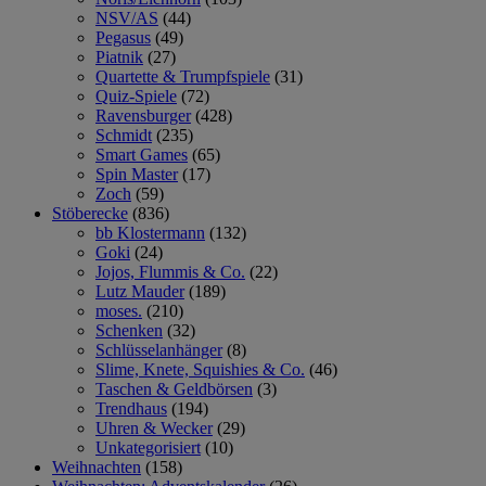
NSV/AS
(44)
Pegasus
(49)
Piatnik
(27)
Quartette & Trumpfspiele
(31)
Quiz-Spiele
(72)
Ravensburger
(428)
Schmidt
(235)
Smart Games
(65)
Spin Master
(17)
Zoch
(59)
Stöberecke
(836)
bb Klostermann
(132)
Goki
(24)
Jojos, Flummis & Co.
(22)
Lutz Mauder
(189)
moses.
(210)
Schenken
(32)
Schlüsselanhänger
(8)
Slime, Knete, Squishies & Co.
(46)
Taschen & Geldbörsen
(3)
Trendhaus
(194)
Uhren & Wecker
(29)
Unkategorisiert
(10)
Weihnachten
(158)