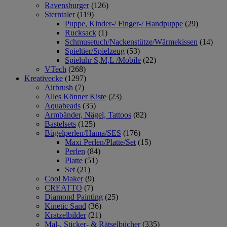
Ravensburger
(126)
Sterntaler
(119)
Puppe, Kinder-/ Finger-/ Handpuppe
(29)
Rucksack
(1)
Schmusetuch/Nackenstütze/Wärmekissen
(14)
Spieltier/Spielzeug
(53)
Spieluhr S,M,L /Mobile
(22)
VTech
(268)
Kreativecke
(1297)
Airbrush
(7)
Alles Könner Kiste
(23)
Aquabeads
(35)
Armbänder, Nägel, Tattoos
(82)
Bastelsets
(125)
Bügelperlen/Hama/SES
(176)
Maxi Perlen/Platte/Set
(15)
Perlen
(84)
Platte
(51)
Set
(21)
Cool Maker
(9)
CREATTO
(7)
Diamond Painting
(25)
Kinetic Sand
(36)
Kratzelbilder
(21)
Mal-, Sticker- & Rätselbücher
(335)