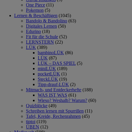
One Piece
(11)
Pokemon
(5)
Lernen & Beschäftigen
(1045)
Bandolo & Bandolino
(63)
Digitales Lernen
(50)
Edurino
(18)
Fit für die Schule
(52)
LERNSTERN
(22)
LÜK
(389)
bambinoLÜK
(86)
LÜK
(87)
LÜK – DAS SPIEL
(5)
miniLÜK
(189)
pocketLÜK
(1)
SteckLÜK
(19)
Tipp-drauf-LÜK
(2)
Mitmach- und Entdeckerhefte
(188)
WAS IST WAS
(61)
Wieso? Weshalb? Warum?
(60)
Quizblöcke
(49)
Schreiben lernen mit Spurrillen
(11)
Tafel, Kreide, Rechenrahmen
(45)
tiptoi
(119)
ÜBEN
(12)