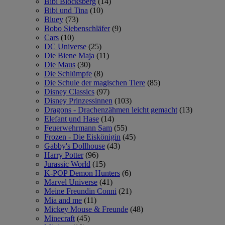
Bibi Blocksberg
(14)
Bibi und Tina
(10)
Bluey
(73)
Bobo Siebenschläfer
(9)
Cars
(10)
DC Universe
(25)
Die Biene Maja
(11)
Die Maus
(30)
Die Schlümpfe
(8)
Die Schule der magischen Tiere
(85)
Disney Classics
(97)
Disney Prinzessinnen
(103)
Dragons - Drachenzähmen leicht gemacht
(13)
Elefant und Hase
(14)
Feuerwehrmann Sam
(55)
Frozen - Die Eiskönigin
(45)
Gabby's Dollhouse
(43)
Harry Potter
(96)
Jurassic World
(15)
K-POP Demon Hunters
(6)
Marvel Universe
(41)
Meine Freundin Conni
(21)
Mia and me
(11)
Mickey Mouse & Freunde
(48)
Minecraft
(45)