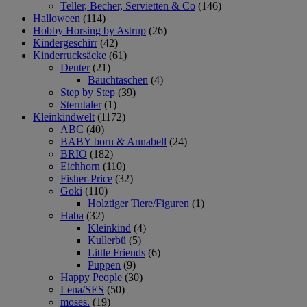
Teller, Becher, Servietten & Co
(146)
Halloween
(114)
Hobby Horsing by Astrup
(26)
Kindergeschirr
(42)
Kinderrucksäcke
(61)
Deuter
(21)
Bauchtaschen
(4)
Step by Step
(39)
Sterntaler
(1)
Kleinkindwelt
(1172)
ABC
(40)
BABY born & Annabell
(24)
BRIO
(182)
Eichhorn
(110)
Fisher-Price
(32)
Goki
(110)
Holztiger Tiere/Figuren
(1)
Haba
(32)
Kleinkind
(4)
Kullerbü
(5)
Little Friends
(6)
Puppen
(9)
Happy People
(30)
Lena/SES
(50)
moses.
(19)