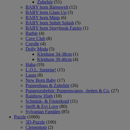
Zubehör
(51)
BABY born Bärenwelt
(12)
BABY born Glam Up
(3)
BABY born Minis
(6)
BABY born Splish Splash
(5)
BABY born Storybook Fairies
(1)
Barbie
(4)
Cave Club
(8)
Corolle
(4)
Dolly Moda
(5)
Kleidung 34-38cm
(1)
Kleidung 39-46cm
(4)
Haba
(19)
L.O.L. Surprise!
(15)
Laura
(8)
New Born Baby
(17)
Puppenhaus & Zubehör
(26)
Puppenzubehör: Puppenwagen, -betten & Co.
(27)
Rainbow High
(10)
Schmink- & Frisierkopf
(11)
Steffi & Evi Love
(80)
Sylvanian Families
(85)
Puzzle
(1069)
3D-Puzzle
(100)
Clementoni
(2)