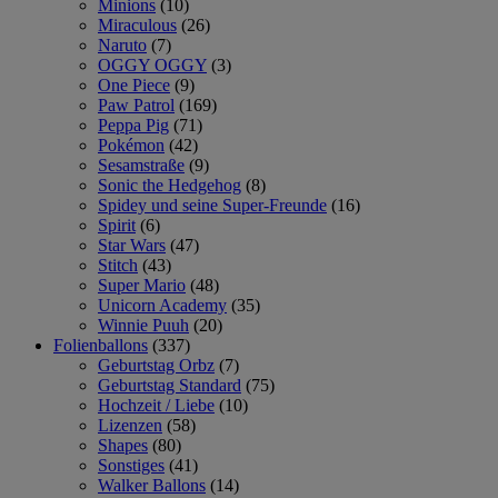
Minions
(10)
Miraculous
(26)
Naruto
(7)
OGGY OGGY
(3)
One Piece
(9)
Paw Patrol
(169)
Peppa Pig
(71)
Pokémon
(42)
Sesamstraße
(9)
Sonic the Hedgehog
(8)
Spidey und seine Super-Freunde
(16)
Spirit
(6)
Star Wars
(47)
Stitch
(43)
Super Mario
(48)
Unicorn Academy
(35)
Winnie Puuh
(20)
Folienballons
(337)
Geburtstag Orbz
(7)
Geburtstag Standard
(75)
Hochzeit / Liebe
(10)
Lizenzen
(58)
Shapes
(80)
Sonstiges
(41)
Walker Ballons
(14)