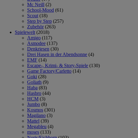
Mc Neill
(2)
School-Mood
(61)
Scout
(18)
Step by Step
(257)
Zubehör
(263)
Spielewelt
(2018)
Amigo
(117)
Asmodee
(137)
Denkriesen
(30)
Drei Hasen in der Abendsonne
(4)
EMF
(14)
Escape-, Krimi- & Story-Spiele
(130)
Game Factory/Carletto
(14)
Goki
(28)
Goliath
(9)
Haba
(83)
Hasbro
(44)
HCM
(3)
Jumbo
(8)
Kosmos
(301)
Magilano
(3)
Mattel
(39)
Megableu
(4)
moses
(133)
Noris/Eichhorn
(103)