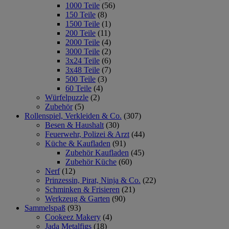
1000 Teile
(56)
150 Teile
(8)
1500 Teile
(1)
200 Teile
(11)
2000 Teile
(4)
3000 Teile
(2)
3x24 Teile
(6)
3x48 Teile
(7)
500 Teile
(3)
60 Teile
(4)
Würfelpuzzle
(2)
Zubehör
(5)
Rollenspiel, Verkleiden & Co.
(307)
Besen & Haushalt
(30)
Feuerwehr, Polizei & Arzt
(44)
Küche & Kaufladen
(91)
Zubehör Kaufladen
(45)
Zubehör Küche
(60)
Nerf
(12)
Prinzessin, Pirat, Ninja & Co.
(22)
Schminken & Frisieren
(21)
Werkzeug & Garten
(90)
Sammelspaß
(93)
Cookeez Makery
(4)
Jada Metalfigs
(18)