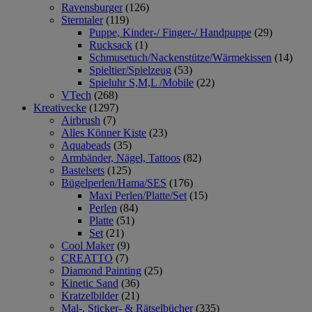
Ravensburger
(126)
Sterntaler
(119)
Puppe, Kinder-/ Finger-/ Handpuppe
(29)
Rucksack
(1)
Schmusetuch/Nackenstütze/Wärmekissen
(14)
Spieltier/Spielzeug
(53)
Spieluhr S,M,L /Mobile
(22)
VTech
(268)
Kreativecke
(1297)
Airbrush
(7)
Alles Könner Kiste
(23)
Aquabeads
(35)
Armbänder, Nägel, Tattoos
(82)
Bastelsets
(125)
Bügelperlen/Hama/SES
(176)
Maxi Perlen/Platte/Set
(15)
Perlen
(84)
Platte
(51)
Set
(21)
Cool Maker
(9)
CREATTO
(7)
Diamond Painting
(25)
Kinetic Sand
(36)
Kratzelbilder
(21)
Mal-, Sticker- & Rätselbücher
(335)