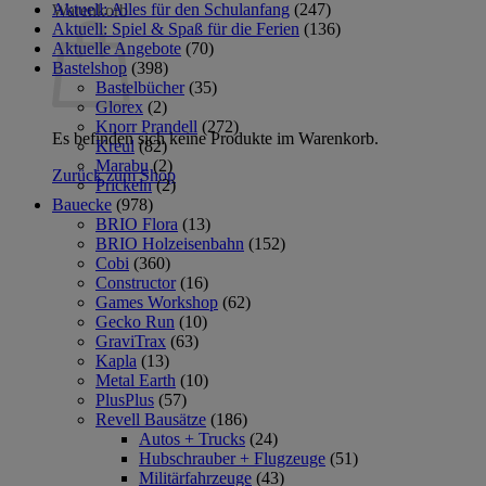
Aktuell: Alles für den Schulanfang
(247)
Warenkorb
Aktuell: Spiel & Spaß für die Ferien
(136)
Aktuelle Angebote
(70)
Bastelshop
(398)
Bastelbücher
(35)
Glorex
(2)
Knorr Prandell
(272)
Es befinden sich keine Produkte im Warenkorb.
Kreul
(82)
Marabu
(2)
Zurück zum Shop
Prickeln
(2)
Bauecke
(978)
BRIO Flora
(13)
BRIO Holzeisenbahn
(152)
Cobi
(360)
Constructor
(16)
Games Workshop
(62)
Gecko Run
(10)
GraviTrax
(63)
Kapla
(13)
Metal Earth
(10)
PlusPlus
(57)
Revell Bausätze
(186)
Autos + Trucks
(24)
Hubschrauber + Flugzeuge
(51)
Militärfahrzeuge
(43)