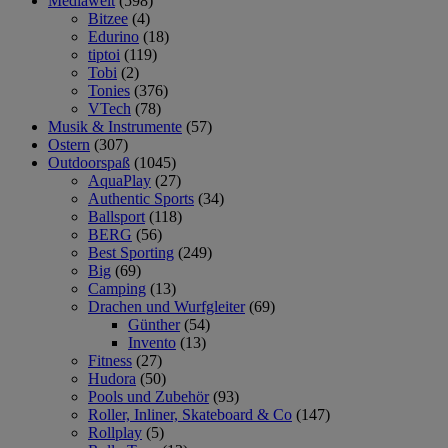
Mediawelt
(598)
Bitzee
(4)
Edurino
(18)
tiptoi
(119)
Tobi
(2)
Tonies
(376)
VTech
(78)
Musik & Instrumente
(57)
Ostern
(307)
Outdoorspaß
(1045)
AquaPlay
(27)
Authentic Sports
(34)
Ballsport
(118)
BERG
(56)
Best Sporting
(249)
Big
(69)
Camping
(13)
Drachen und Wurfgleiter
(69)
Günther
(54)
Invento
(13)
Fitness
(27)
Hudora
(50)
Pools und Zubehör
(93)
Roller, Inliner, Skateboard & Co
(147)
Rollplay
(5)