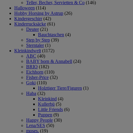
Teller, Becher, Servietten & Co
(146)
Halloween
(114)
Hobby Horsing by Astrup
(26)
Kindergeschirr
(42)
Kinderrucksäcke
(61)
Deuter
(21)
Bauchtaschen
(4)
Step by Step
(39)
Sterntaler
(1)
Kleinkindwelt
(1172)
ABC
(40)
BABY born & Annabell
(24)
BRIO
(182)
Eichhorn
(110)
Fisher-Price
(32)
Goki
(110)
Holztiger Tiere/Figuren
(1)
Haba
(32)
Kleinkind
(4)
Kullerbü
(5)
Little Friends
(6)
Puppen
(9)
Happy People
(30)
Lena/SES
(50)
moses.
(19)