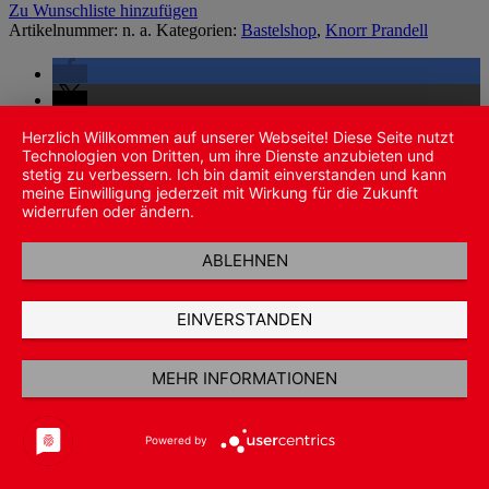
Zu Wunschliste hinzufügen
Artikelnummer:
n. a.
Kategorien:
Bastelshop
,
Knorr Prandell
Herzlich Willkommen auf unserer Webseite! Diese Seite nutzt
Technologien von Dritten, um ihre Dienste anzubieten und
stetig zu verbessern. Ich bin damit einverstanden und kann
meine Einwilligung jederzeit mit Wirkung für die Zukunft
widerrufen oder ändern.
Produktsicherheit
ABLEHNEN
Ähnliche Produkte
EINVERSTANDEN
MEHR INFORMATIONEN
Powered by