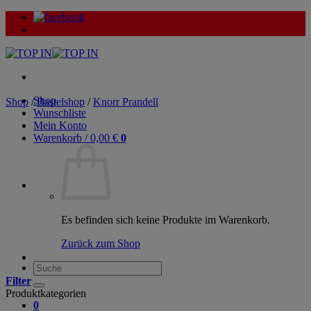
Zum
Inhalt
springen
Shop
Shop
/
Bastelshop
/
Knorr Prandell
Wunschliste
Mein Konto
Warenkorb /
0,00
€
0
Es befinden sich keine Produkte im Warenkorb.
Zurück zum Shop
Suche
nach:
Filter
Produktkategorien
0