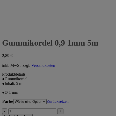
Gummikordel 0,9 1mm 5m
2,89
€
inkl. MwSt.
zzgl.
Versandkosten
Produktdetails:
●Gummikordel
●Inhalt: 5 m
●Ø 1 mm
Farbe
Zurücksetzen
Gummikordel
0,9