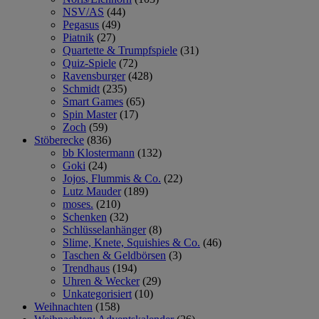
NSV/AS
(44)
Pegasus
(49)
Piatnik
(27)
Quartette & Trumpfspiele
(31)
Quiz-Spiele
(72)
Ravensburger
(428)
Schmidt
(235)
Smart Games
(65)
Spin Master
(17)
Zoch
(59)
Stöberecke
(836)
bb Klostermann
(132)
Goki
(24)
Jojos, Flummis & Co.
(22)
Lutz Mauder
(189)
moses.
(210)
Schenken
(32)
Schlüsselanhänger
(8)
Slime, Knete, Squishies & Co.
(46)
Taschen & Geldbörsen
(3)
Trendhaus
(194)
Uhren & Wecker
(29)
Unkategorisiert
(10)
Weihnachten
(158)