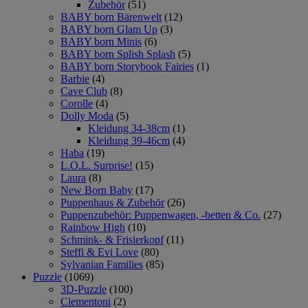
Zubehör
(51)
BABY born Bärenwelt
(12)
BABY born Glam Up
(3)
BABY born Minis
(6)
BABY born Splish Splash
(5)
BABY born Storybook Fairies
(1)
Barbie
(4)
Cave Club
(8)
Corolle
(4)
Dolly Moda
(5)
Kleidung 34-38cm
(1)
Kleidung 39-46cm
(4)
Haba
(19)
L.O.L. Surprise!
(15)
Laura
(8)
New Born Baby
(17)
Puppenhaus & Zubehör
(26)
Puppenzubehör: Puppenwagen, -betten & Co.
(27)
Rainbow High
(10)
Schmink- & Frisierkopf
(11)
Steffi & Evi Love
(80)
Sylvanian Families
(85)
Puzzle
(1069)
3D-Puzzle
(100)
Clementoni
(2)