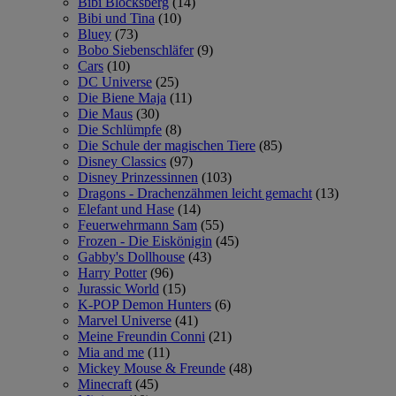
Bibi Blocksberg
(14)
Bibi und Tina
(10)
Bluey
(73)
Bobo Siebenschläfer
(9)
Cars
(10)
DC Universe
(25)
Die Biene Maja
(11)
Die Maus
(30)
Die Schlümpfe
(8)
Die Schule der magischen Tiere
(85)
Disney Classics
(97)
Disney Prinzessinnen
(103)
Dragons - Drachenzähmen leicht gemacht
(13)
Elefant und Hase
(14)
Feuerwehrmann Sam
(55)
Frozen - Die Eiskönigin
(45)
Gabby's Dollhouse
(43)
Harry Potter
(96)
Jurassic World
(15)
K-POP Demon Hunters
(6)
Marvel Universe
(41)
Meine Freundin Conni
(21)
Mia and me
(11)
Mickey Mouse & Freunde
(48)
Minecraft
(45)