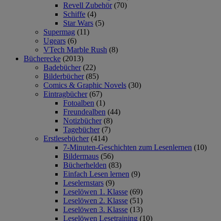
Revell Zubehör
(70)
Schiffe
(4)
Star Wars
(5)
Supermag
(11)
Ugears
(6)
VTech Marble Rush
(8)
Bücherecke
(2013)
Badebücher
(22)
Bilderbücher
(85)
Comics & Graphic Novels
(30)
Eintragbücher
(67)
Fotoalben
(1)
Freundealben
(44)
Notizbücher
(8)
Tagebücher
(7)
Erstlesebücher
(414)
7-Minuten-Geschichten zum Lesenlernen
(10)
Bildermaus
(56)
Bücherhelden
(83)
Einfach Lesen lernen
(9)
Leselernstars
(9)
Leselöwen 1. Klasse
(69)
Leselöwen 2. Klasse
(51)
Leselöwen 3. Klasse
(13)
Leselöwen Lesetraining
(10)