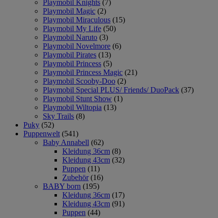
Playmobil Knights
(7)
Playmobil Magic
(2)
Playmobil Miraculous
(15)
Playmobil My Life
(50)
Playmobil Naruto
(3)
Playmobil Novelmore
(6)
Playmobil Pirates
(13)
Playmobil Princess
(5)
Playmobil Princess Magic
(21)
Playmobil Scooby-Doo
(2)
Playmobil Special PLUS/ Friends/ DuoPack
(37)
Playmobil Stunt Show
(1)
Playmobil Wiltopia
(13)
Sky Trails
(8)
Puky
(52)
Puppenwelt
(541)
Baby Annabell
(62)
Kleidung 36cm
(8)
Kleidung 43cm
(32)
Puppen
(11)
Zubehör
(16)
BABY born
(195)
Kleidung 36cm
(17)
Kleidung 43cm
(91)
Puppen
(44)