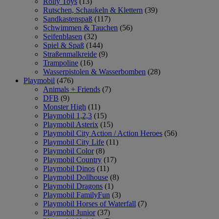
Rolly Toys
(13)
Rutschen, Schaukeln & Klettern
(39)
Sandkastenspaß
(117)
Schwimmen & Tauchen
(56)
Seifenblasen
(32)
Spiel & Spaß
(144)
Straßenmalkreide
(9)
Trampoline
(16)
Wasserpistolen & Wasserbomben
(28)
Playmobil
(476)
Animals + Friends
(7)
DFB
(9)
Monster High
(11)
Playmobil 1,2,3
(15)
Playmobil Asterix
(15)
Playmobil City Action / Action Heroes
(56)
Playmobil City Life
(11)
Playmobil Color
(8)
Playmobil Country
(17)
Playmobil Dinos
(11)
Playmobil Dollhouse
(8)
Playmobil Dragons
(1)
Playmobil FamilyFun
(3)
Playmobil Horses of Waterfall
(7)
Playmobil Junior
(37)