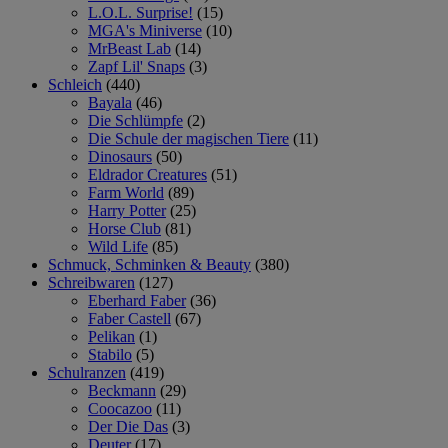
L.O.L. Surprise!
(15)
MGA's Miniverse
(10)
MrBeast Lab
(14)
Zapf Lil' Snaps
(3)
Schleich
(440)
Bayala
(46)
Die Schlümpfe
(2)
Die Schule der magischen Tiere
(11)
Dinosaurs
(50)
Eldrador Creatures
(51)
Farm World
(89)
Harry Potter
(25)
Horse Club
(81)
Wild Life
(85)
Schmuck, Schminken & Beauty
(380)
Schreibwaren
(127)
Eberhard Faber
(36)
Faber Castell
(67)
Pelikan
(1)
Stabilo
(5)
Schulranzen
(419)
Beckmann
(29)
Coocazoo
(11)
Der Die Das
(3)
Deuter
(17)