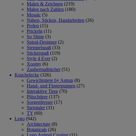
Malen & Zeichnen
(219)
Malen nach Zahlen
(180)
Mosaic
(5)
Nähen, Sticken, Handarbeiten
(26)
Perlen
(15)
Prickeln
(11)
So Slime
(3)
Spiral-Designer
(2)
Stempelspaß
(33)
Stickerspaß
(119)
Style 4 Ever
(2)
Xoomy
(6)
Zaubermalbücher
(51)
Kuschelecke
(326)
Gewichtstiere by Astrup
(8)
Hand- und Fingerpuppen
(27)
Interaktive Tiere
(70)
Plüschtiere
(137)
Sorgenfresser
(17)
Sterntaler
(31)
TY
(69)
Lego
(942)
Architecture
(8)
Botanicals
(26)
Lego Animal Crosing
(11)