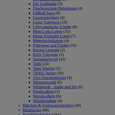
Die ZeitBande
(5)
Drachenschule Nebelsturm
(4)
Fußball-Stars
(8)
Gespensterjäger
(4)
Gregs Tagebuch
(19)
Lillys magische Schuhe
(8)
Mein Lotta-Leben
(31)
Meine Freundin Conni
(7)
Mitternachtskatzen
(4)
Pettersson und Findus
(10)
Racing Legends
(2)
Ruby Fairygale
(5)
Sternenschweif
(43)
Tafiti
(24)
Tiger Warrior
(2)
TKKG Junior
(20)
Vico Drachenbruder
(4)
Whisperworld
(6)
Wildpferde - mutig und frei
(6)
Windwalkers
(2)
Woodwalkers
(6)
Wundermähne
(4)
Märchen & Vorlesegeschichten
(49)
Minibücher
(66)
Pappbilderbücher
(161)