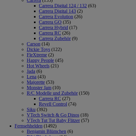
Carrera
(155)
Carrera Digital 124 / 132
(63)
Carrera Digital 143
(2)
Carrera Evolution
(26)
Carrera GO
(35)
Carrera Hybrid
(17)
Carrera RC
(26)
Carrera Zubehör
(9)
Carson
(14)
Dickie Toys
(122)
FleXtreme
(2)
Happy People
(45)
Hot Wheels
(21)
Jada
(6)
Lena
(43)
Majorette
(53)
Monster Jam
(10)
R/C Modelle und Zubehör
(150)
Carrera RC
(27)
Revell Control
(74)
Siku
(392)
VTech Switch & Go Dinos
(18)
VTech Tut Tut Baby Flitzer
(57)
Fernsehhelden
(1492)
Benjamin Blümchen
(6)