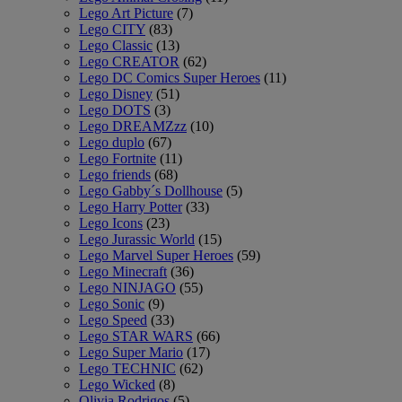
Lego Art Picture
(7)
Lego CITY
(83)
Lego Classic
(13)
Lego CREATOR
(62)
Lego DC Comics Super Heroes
(11)
Lego Disney
(51)
Lego DOTS
(3)
Lego DREAMZzz
(10)
Lego duplo
(67)
Lego Fortnite
(11)
Lego friends
(68)
Lego Gabby´s Dollhouse
(5)
Lego Harry Potter
(33)
Lego Icons
(23)
Lego Jurassic World
(15)
Lego Marvel Super Heroes
(59)
Lego Minecraft
(36)
Lego NINJAGO
(55)
Lego Sonic
(9)
Lego Speed
(33)
Lego STAR WARS
(66)
Lego Super Mario
(17)
Lego TECHNIC
(62)
Lego Wicked
(8)
Olivia Rodrigos
(5)