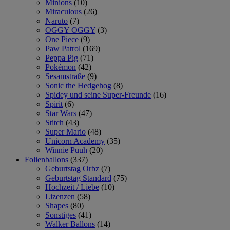
Minions
(10)
Miraculous
(26)
Naruto
(7)
OGGY OGGY
(3)
One Piece
(9)
Paw Patrol
(169)
Peppa Pig
(71)
Pokémon
(42)
Sesamstraße
(9)
Sonic the Hedgehog
(8)
Spidey und seine Super-Freunde
(16)
Spirit
(6)
Star Wars
(47)
Stitch
(43)
Super Mario
(48)
Unicorn Academy
(35)
Winnie Puuh
(20)
Folienballons
(337)
Geburtstag Orbz
(7)
Geburtstag Standard
(75)
Hochzeit / Liebe
(10)
Lizenzen
(58)
Shapes
(80)
Sonstiges
(41)
Walker Ballons
(14)