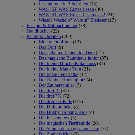
Lesenlernen in 3 Schritten
(15)
WAS IST WAS Erstes Lesen
(46)
WAS IST WAS Erstes Lesen easy!
(21)
Wieso? Weshalb? Warum? Erstleser
(17)
Escape- & Mitmachbücher
(38)
Handbücher
(22)
Kinderbuchreihen
(760)
Bitte nicht öffnen
(13)
Das Dorf
(9)
Das geheime Leben der Tiere
(21)
Das magische Baumhaus junior
(37)
Der kleine Drache Kokosnuss
(31)
Der kleine Major Tom
(21)
Der letzte Feuerfalke
(12)
Der Räuber Hotzenplotz
(4)
Der Zauberschüler
(7)
Die drei !!!
(87)
Die drei ???
(72)
Die drei ??? Kids
(115)
Die Duftapotheke
(8)
Die Hobby-Horsing-Kids
(4)
Die Küstencrew
(5)
Die magischen Tierfreunde
(20)
Die Schule der magischen Tiere
(57)
Die Zauberkicker
(9)