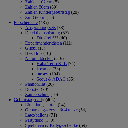
Zahlen 102 cm
(5)
Zahlen 80cm
(60)
Zahlen Kindergeburtstag
(28)
Zur Geburt
(15)
Forscherecke
(485)
Ausgrabungssets
(38)
Detektivausrüstung
(57)
Die drei ???
(40)
Experimentierkästen
(111)
Glibbi
(13)
Hex Bots
(10)
Naturentdecker
(216)
Haba Terra Kids
(35)
Kosmos
(23)
moses.
(104)
Scout & ADAC
(35)
PhänoMint
(26)
Roboter
(70)
Zauberschule
(10)
Geburtstagsparty
(405)
Einladungskarten
(24)
Geburtstagskerzen & -kränze
(54)
Latexballons
(71)
Partydeko
(140)
Spielideen & Partygeschenke
(59)