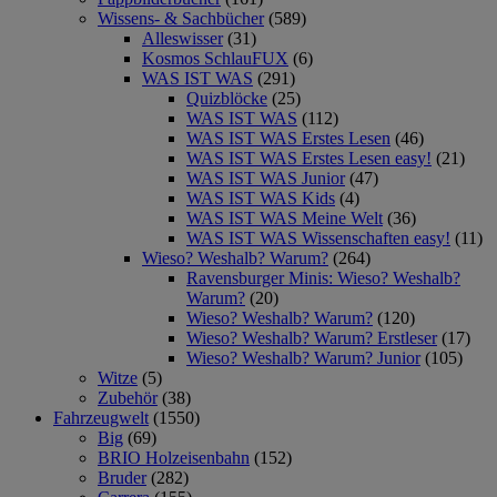
Wissens- & Sachbücher
(589)
Alleswisser
(31)
Kosmos SchlauFUX
(6)
WAS IST WAS
(291)
Quizblöcke
(25)
WAS IST WAS
(112)
WAS IST WAS Erstes Lesen
(46)
WAS IST WAS Erstes Lesen easy!
(21)
WAS IST WAS Junior
(47)
WAS IST WAS Kids
(4)
WAS IST WAS Meine Welt
(36)
WAS IST WAS Wissenschaften easy!
(11)
Wieso? Weshalb? Warum?
(264)
Ravensburger Minis: Wieso? Weshalb?
Warum?
(20)
Wieso? Weshalb? Warum?
(120)
Wieso? Weshalb? Warum? Erstleser
(17)
Wieso? Weshalb? Warum? Junior
(105)
Witze
(5)
Zubehör
(38)
Fahrzeugwelt
(1550)
Big
(69)
BRIO Holzeisenbahn
(152)
Bruder
(282)