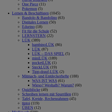
One Piece
(11)
Pokemon
(5)
Lernen & Beschäftigen
(1045)
Bandolo & Bandolino
(63)
Digitales Lernen
(50)
Edurino
(18)
Fit für die Schule
(52)
LERNSTERN
(22)
LÜK
(389)
bambinoLÜK
(86)
LÜK
(87)
LÜK – DAS SPIEL
(5)
miniLÜK
(189)
pocketLÜK
(1)
SteckLÜK
(19)
Tipp-drauf-LÜK
(2)
Mitmach- und Entdeckerhefte
(188)
WAS IST WAS
(61)
Wieso? Weshalb? Warum?
(60)
Quizblöcke
(49)
Schreiben lernen mit Spurrillen
(11)
Tafel, Kreide, Rechenrahmen
(45)
tiptoi
(119)
ÜBEN
(12)