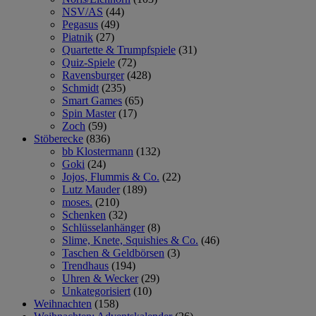
NSV/AS
(44)
Pegasus
(49)
Piatnik
(27)
Quartette & Trumpfspiele
(31)
Quiz-Spiele
(72)
Ravensburger
(428)
Schmidt
(235)
Smart Games
(65)
Spin Master
(17)
Zoch
(59)
Stöberecke
(836)
bb Klostermann
(132)
Goki
(24)
Jojos, Flummis & Co.
(22)
Lutz Mauder
(189)
moses.
(210)
Schenken
(32)
Schlüsselanhänger
(8)
Slime, Knete, Squishies & Co.
(46)
Taschen & Geldbörsen
(3)
Trendhaus
(194)
Uhren & Wecker
(29)
Unkategorisiert
(10)
Weihnachten
(158)