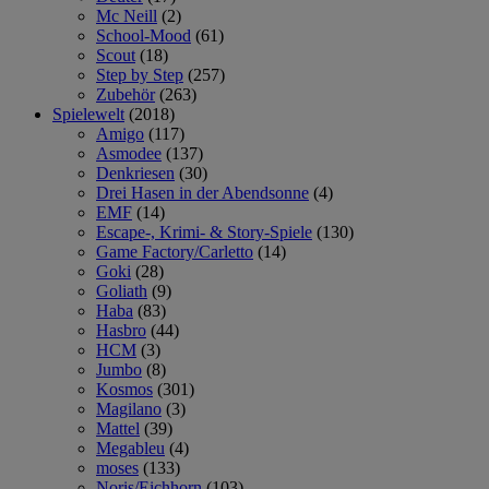
Mc Neill
(2)
School-Mood
(61)
Scout
(18)
Step by Step
(257)
Zubehör
(263)
Spielewelt
(2018)
Amigo
(117)
Asmodee
(137)
Denkriesen
(30)
Drei Hasen in der Abendsonne
(4)
EMF
(14)
Escape-, Krimi- & Story-Spiele
(130)
Game Factory/Carletto
(14)
Goki
(28)
Goliath
(9)
Haba
(83)
Hasbro
(44)
HCM
(3)
Jumbo
(8)
Kosmos
(301)
Magilano
(3)
Mattel
(39)
Megableu
(4)
moses
(133)
Noris/Eichhorn
(103)