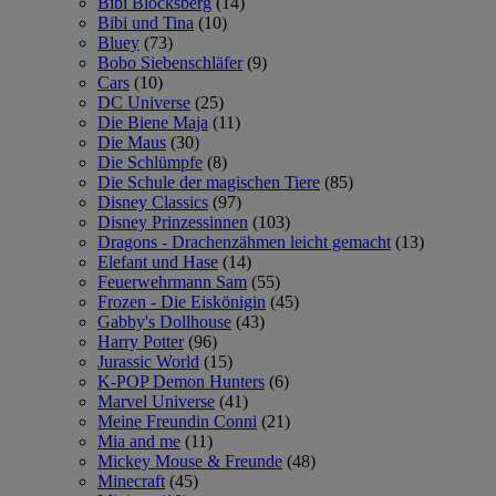
Bibi Blocksberg
(14)
Bibi und Tina
(10)
Bluey
(73)
Bobo Siebenschläfer
(9)
Cars
(10)
DC Universe
(25)
Die Biene Maja
(11)
Die Maus
(30)
Die Schlümpfe
(8)
Die Schule der magischen Tiere
(85)
Disney Classics
(97)
Disney Prinzessinnen
(103)
Dragons - Drachenzähmen leicht gemacht
(13)
Elefant und Hase
(14)
Feuerwehrmann Sam
(55)
Frozen - Die Eiskönigin
(45)
Gabby's Dollhouse
(43)
Harry Potter
(96)
Jurassic World
(15)
K-POP Demon Hunters
(6)
Marvel Universe
(41)
Meine Freundin Conni
(21)
Mia and me
(11)
Mickey Mouse & Freunde
(48)
Minecraft
(45)