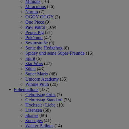
Minions
(10)
Miraculous
(26)
Naruto
(7)
OGGY OGGY
(3)
One Piece
(9)
Paw Patrol
(169)
Peppa Pig
(71)
Pokémon
(42)
Sesamstraße
(9)
Sonic the Hedgehog
(8)
Spidey und seine Super-Freunde
(16)
Spirit
(6)
Star Wars
(47)
Stitch
(43)
Super Mario
(48)
Unicorn Academy
(35)
Winnie Puuh
(20)
Folienballons
(337)
Geburtstag Orbz
(7)
Geburtstag Standard
(75)
Hochzeit / Liebe
(10)
Lizenzen
(58)
Shapes
(80)
Sonstiges
(41)
Walker Ballons
(14)