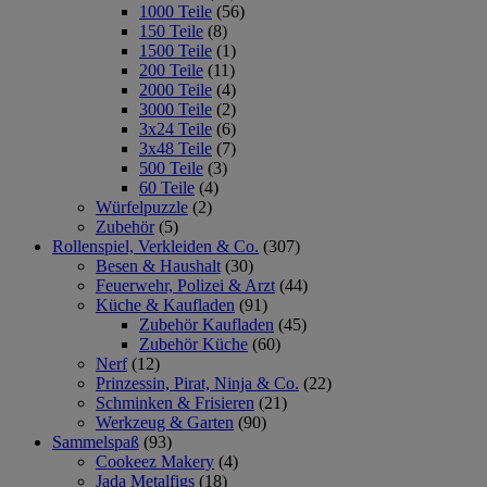
1000 Teile
(56)
150 Teile
(8)
1500 Teile
(1)
200 Teile
(11)
2000 Teile
(4)
3000 Teile
(2)
3x24 Teile
(6)
3x48 Teile
(7)
500 Teile
(3)
60 Teile
(4)
Würfelpuzzle
(2)
Zubehör
(5)
Rollenspiel, Verkleiden & Co.
(307)
Besen & Haushalt
(30)
Feuerwehr, Polizei & Arzt
(44)
Küche & Kaufladen
(91)
Zubehör Kaufladen
(45)
Zubehör Küche
(60)
Nerf
(12)
Prinzessin, Pirat, Ninja & Co.
(22)
Schminken & Frisieren
(21)
Werkzeug & Garten
(90)
Sammelspaß
(93)
Cookeez Makery
(4)
Jada Metalfigs
(18)