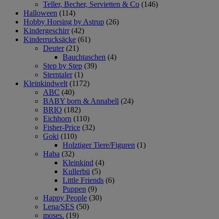
Teller, Becher, Servietten & Co
(146)
Halloween
(114)
Hobby Horsing by Astrup
(26)
Kindergeschirr
(42)
Kinderrucksäcke
(61)
Deuter
(21)
Bauchtaschen
(4)
Step by Step
(39)
Sterntaler
(1)
Kleinkindwelt
(1172)
ABC
(40)
BABY born & Annabell
(24)
BRIO
(182)
Eichhorn
(110)
Fisher-Price
(32)
Goki
(110)
Holztiger Tiere/Figuren
(1)
Haba
(32)
Kleinkind
(4)
Kullerbü
(5)
Little Friends
(6)
Puppen
(9)
Happy People
(30)
Lena/SES
(50)
moses.
(19)