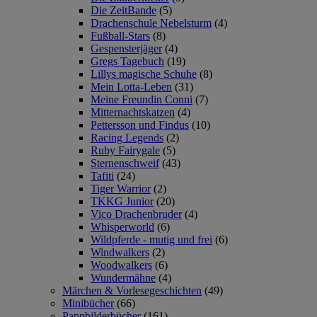
Die ZeitBande
(5)
Drachenschule Nebelsturm
(4)
Fußball-Stars
(8)
Gespensterjäger
(4)
Gregs Tagebuch
(19)
Lillys magische Schuhe
(8)
Mein Lotta-Leben
(31)
Meine Freundin Conni
(7)
Mitternachtskatzen
(4)
Pettersson und Findus
(10)
Racing Legends
(2)
Ruby Fairygale
(5)
Sternenschweif
(43)
Tafiti
(24)
Tiger Warrior
(2)
TKKG Junior
(20)
Vico Drachenbruder
(4)
Whisperworld
(6)
Wildpferde - mutig und frei
(6)
Windwalkers
(2)
Woodwalkers
(6)
Wundermähne
(4)
Märchen & Vorlesegeschichten
(49)
Minibücher
(66)
Pappbilderbücher
(161)