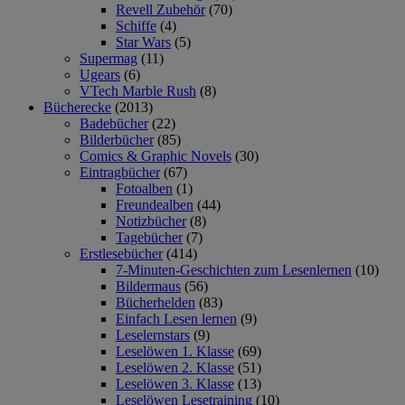
Revell Zubehör
(70)
Schiffe
(4)
Star Wars
(5)
Supermag
(11)
Ugears
(6)
VTech Marble Rush
(8)
Bücherecke
(2013)
Badebücher
(22)
Bilderbücher
(85)
Comics & Graphic Novels
(30)
Eintragbücher
(67)
Fotoalben
(1)
Freundealben
(44)
Notizbücher
(8)
Tagebücher
(7)
Erstlesebücher
(414)
7-Minuten-Geschichten zum Lesenlernen
(10)
Bildermaus
(56)
Bücherhelden
(83)
Einfach Lesen lernen
(9)
Leselernstars
(9)
Leselöwen 1. Klasse
(69)
Leselöwen 2. Klasse
(51)
Leselöwen 3. Klasse
(13)
Leselöwen Lesetraining
(10)