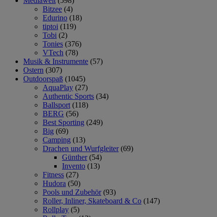
Mediawelt
(598)
Bitzee
(4)
Edurino
(18)
tiptoi
(119)
Tobi
(2)
Tonies
(376)
VTech
(78)
Musik & Instrumente
(57)
Ostern
(307)
Outdoorspaß
(1045)
AquaPlay
(27)
Authentic Sports
(34)
Ballsport
(118)
BERG
(56)
Best Sporting
(249)
Big
(69)
Camping
(13)
Drachen und Wurfgleiter
(69)
Günther
(54)
Invento
(13)
Fitness
(27)
Hudora
(50)
Pools und Zubehör
(93)
Roller, Inliner, Skateboard & Co
(147)
Rollplay
(5)