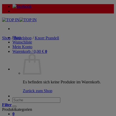
Zum
Inhalt
springen
Shop
Shop
/
Bastelshop
/
Knorr Prandell
Wunschliste
Mein Konto
Warenkorb /
0,00
€
0
Es befinden sich keine Produkte im Warenkorb.
Zurück zum Shop
Suche
nach:
Filter
Produktkategorien
0