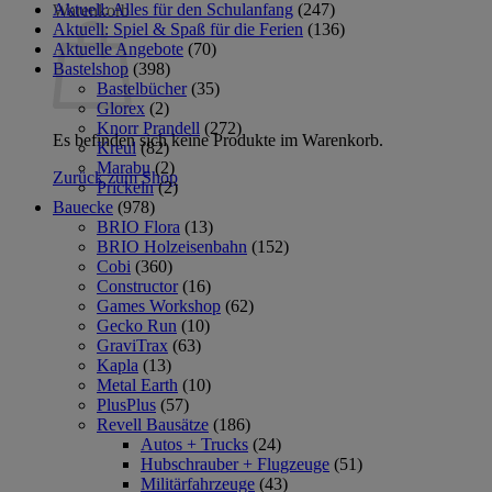
Aktuell: Alles für den Schulanfang
(247)
Warenkorb
Aktuell: Spiel & Spaß für die Ferien
(136)
Aktuelle Angebote
(70)
Bastelshop
(398)
Bastelbücher
(35)
Glorex
(2)
Knorr Prandell
(272)
Es befinden sich keine Produkte im Warenkorb.
Kreul
(82)
Marabu
(2)
Zurück zum Shop
Prickeln
(2)
Bauecke
(978)
BRIO Flora
(13)
BRIO Holzeisenbahn
(152)
Cobi
(360)
Constructor
(16)
Games Workshop
(62)
Gecko Run
(10)
GraviTrax
(63)
Kapla
(13)
Metal Earth
(10)
PlusPlus
(57)
Revell Bausätze
(186)
Autos + Trucks
(24)
Hubschrauber + Flugzeuge
(51)
Militärfahrzeuge
(43)