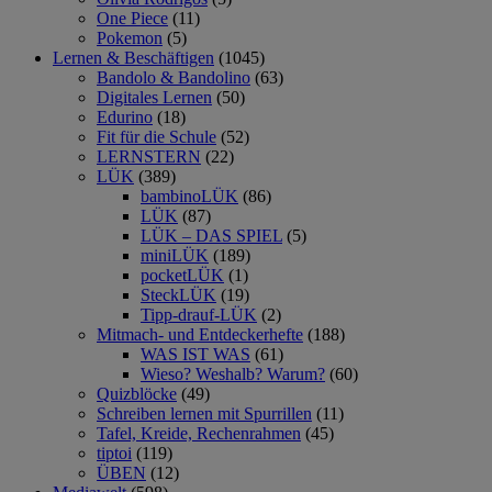
One Piece
(11)
Pokemon
(5)
Lernen & Beschäftigen
(1045)
Bandolo & Bandolino
(63)
Digitales Lernen
(50)
Edurino
(18)
Fit für die Schule
(52)
LERNSTERN
(22)
LÜK
(389)
bambinoLÜK
(86)
LÜK
(87)
LÜK – DAS SPIEL
(5)
miniLÜK
(189)
pocketLÜK
(1)
SteckLÜK
(19)
Tipp-drauf-LÜK
(2)
Mitmach- und Entdeckerhefte
(188)
WAS IST WAS
(61)
Wieso? Weshalb? Warum?
(60)
Quizblöcke
(49)
Schreiben lernen mit Spurrillen
(11)
Tafel, Kreide, Rechenrahmen
(45)
tiptoi
(119)
ÜBEN
(12)