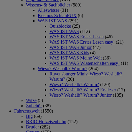
Wissens- & Sachbücher
(589)
Alleswisser
(31)
Kosmos SchlauFUX
(6)
WAS IST WAS
(291)
Quizblöcke
(25)
WAS IST WAS
(112)
WAS IST WAS Erstes Lesen
(46)
WAS IST WAS Erstes Lesen easy!
(21)
WAS IST WAS Junior
(47)
WAS IST WAS Kids
(4)
WAS IST WAS Meine Welt
(36)
WAS IST WAS Wissenschaften easy!
(11)
Wieso? Weshalb? Warum?
(264)
Ravensburger Minis: Wieso? Weshalb?
Warum?
(20)
Wieso? Weshalb? Warum?
(120)
Wieso? Weshalb? Warum? Erstleser
(17)
Wieso? Weshalb? Warum? Junior
(105)
Witze
(5)
Zubehör
(38)
Fahrzeugwelt
(1550)
Big
(69)
BRIO Holzeisenbahn
(152)
Bruder
(282)