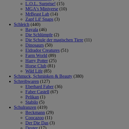
L.O.L. Surprise!
(15)
MGA's Miniverse
(10)
MrBeast Lab
(14)
Zapf Lil' Snaps
(3)
Schleich
(440)
Bayala
(46)
Die Schlümpfe
(2)
Die Schule der magischen Tiere
(11)
Dinosaurs
(50)
Eldrador Creatures
(51)
Farm World
(89)
Harry Potter
(25)
Horse Club
(81)
Wild Life
(85)
Schmuck, Schminken & Beauty
(380)
Schreibwaren
(127)
Eberhard Faber
(36)
Faber Castell
(67)
Pelikan
(1)
Stabilo
(5)
Schulranzen
(419)
Beckmann
(29)
Coocazoo
(11)
Der Die Das
(3)
Deuter
(17)