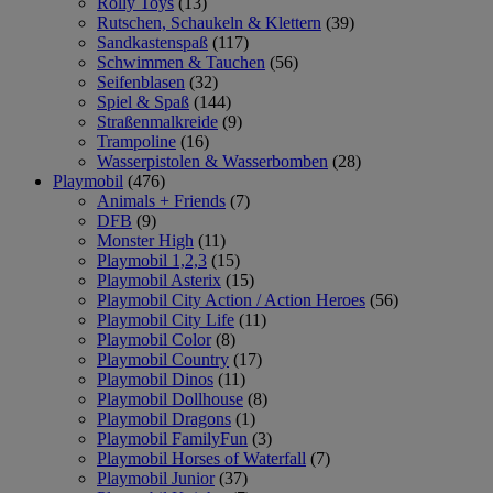
Rolly Toys
(13)
Rutschen, Schaukeln & Klettern
(39)
Sandkastenspaß
(117)
Schwimmen & Tauchen
(56)
Seifenblasen
(32)
Spiel & Spaß
(144)
Straßenmalkreide
(9)
Trampoline
(16)
Wasserpistolen & Wasserbomben
(28)
Playmobil
(476)
Animals + Friends
(7)
DFB
(9)
Monster High
(11)
Playmobil 1,2,3
(15)
Playmobil Asterix
(15)
Playmobil City Action / Action Heroes
(56)
Playmobil City Life
(11)
Playmobil Color
(8)
Playmobil Country
(17)
Playmobil Dinos
(11)
Playmobil Dollhouse
(8)
Playmobil Dragons
(1)
Playmobil FamilyFun
(3)
Playmobil Horses of Waterfall
(7)
Playmobil Junior
(37)