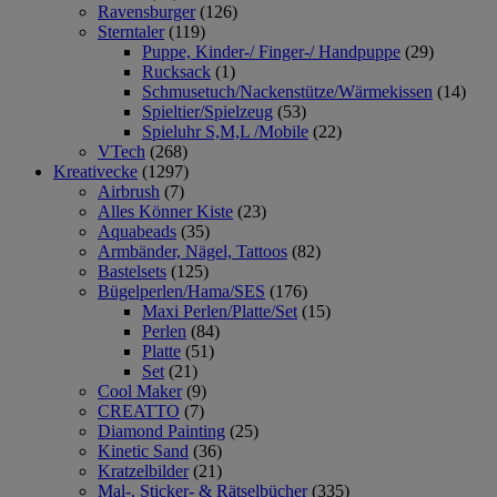
Ravensburger
(126)
Sterntaler
(119)
Puppe, Kinder-/ Finger-/ Handpuppe
(29)
Rucksack
(1)
Schmusetuch/Nackenstütze/Wärmekissen
(14)
Spieltier/Spielzeug
(53)
Spieluhr S,M,L /Mobile
(22)
VTech
(268)
Kreativecke
(1297)
Airbrush
(7)
Alles Könner Kiste
(23)
Aquabeads
(35)
Armbänder, Nägel, Tattoos
(82)
Bastelsets
(125)
Bügelperlen/Hama/SES
(176)
Maxi Perlen/Platte/Set
(15)
Perlen
(84)
Platte
(51)
Set
(21)
Cool Maker
(9)
CREATTO
(7)
Diamond Painting
(25)
Kinetic Sand
(36)
Kratzelbilder
(21)
Mal-, Sticker- & Rätselbücher
(335)