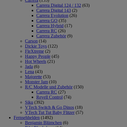
Carrera
(155)
Carrera Digital 124 / 132
(63)
Carrera Digital 143
(2)
Carrera Evolution
(26)
Carrera GO
(35)
Carrera Hybrid
(17)
Carrera RC
(26)
Carrera Zubehör
(9)
Carson
(14)
Dickie Toys
(122)
FleXtreme
(2)
Happy People
(45)
Hot Wheels
(21)
Jada
(6)
Lena
(43)
Majorette
(53)
Monster Jam
(10)
R/C Modelle und Zubehör
(150)
Carrera RC
(27)
Revell Control
(74)
Siku
(392)
VTech Switch & Go Dinos
(18)
VTech Tut Tut Baby Flitzer
(57)
Fernsehhelden
(1492)
Benjamin Blümchen
(6)