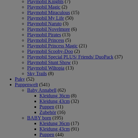
Playmobil Knights
(7)
Playmobil Magic
(2)
Playmobil Miraculous
(15)
Playmobil My Life
(50)
Playmobil Naruto
(3)
Playmobil Novelmore
(6)
Playmobil Pirates
(13)
Playmobil Princess
(5)
Playmobil Princess Magic
(21)
Playmobil Scooby-Doo
(2)
Playmobil Special PLUS/ Friends/ DuoPack
(37)
Playmobil Stunt Show
(1)
Playmobil Wiltopia
(13)
Sky Trails
(8)
Puky
(52)
Puppenwelt
(541)
Baby Annabell
(62)
Kleidung 36cm
(8)
Kleidung 43cm
(32)
Puppen
(11)
Zubehör
(16)
BABY born
(195)
Kleidung 36cm
(17)
Kleidung 43cm
(91)
Puppen
(44)