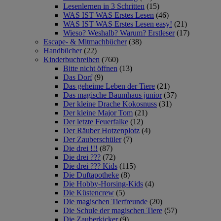
Lesenlernen in 3 Schritten
(15)
WAS IST WAS Erstes Lesen
(46)
WAS IST WAS Erstes Lesen easy!
(21)
Wieso? Weshalb? Warum? Erstleser
(17)
Escape- & Mitmachbücher
(38)
Handbücher
(22)
Kinderbuchreihen
(760)
Bitte nicht öffnen
(13)
Das Dorf
(9)
Das geheime Leben der Tiere
(21)
Das magische Baumhaus junior
(37)
Der kleine Drache Kokosnuss
(31)
Der kleine Major Tom
(21)
Der letzte Feuerfalke
(12)
Der Räuber Hotzenplotz
(4)
Der Zauberschüler
(7)
Die drei !!!
(87)
Die drei ???
(72)
Die drei ??? Kids
(115)
Die Duftapotheke
(8)
Die Hobby-Horsing-Kids
(4)
Die Küstencrew
(5)
Die magischen Tierfreunde
(20)
Die Schule der magischen Tiere
(57)
Die Zauberkicker
(9)