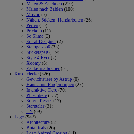
Malen & Zeichnen
(219)
Malen nach Zahlen
(180)
Mosaic
(5)
Nähen, Sticken, Handarbeiten
(26)
Perlen
(15)
Prickeln
(11)
So Slime
(3)
Spiral-Designer
(2)
Stempelspaß
(33)
Stickerspaß
(119)
Style 4 Ever
(2)
Xoomy
(6)
Zaubermalbücher
(51)
Kuschelecke
(326)
Gewichtstiere by Astrup
(8)
Hand- und Fingerpuppen
(27)
Interaktive Tiere
(70)
Plüschtiere
(137)
Sorgenfresser
(17)
Sterntaler
(31)
TY
(69)
Lego
(942)
Architecture
(8)
Botanicals
(26)
Lego Animal Crosing
(11)