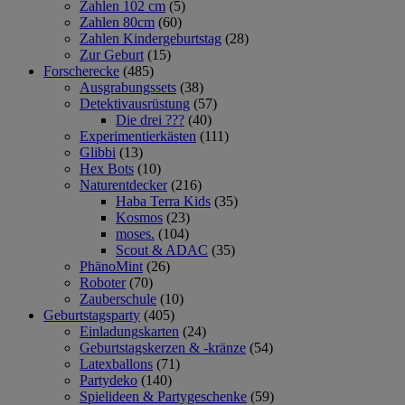
Zahlen 102 cm
(5)
Zahlen 80cm
(60)
Zahlen Kindergeburtstag
(28)
Zur Geburt
(15)
Forscherecke
(485)
Ausgrabungssets
(38)
Detektivausrüstung
(57)
Die drei ???
(40)
Experimentierkästen
(111)
Glibbi
(13)
Hex Bots
(10)
Naturentdecker
(216)
Haba Terra Kids
(35)
Kosmos
(23)
moses.
(104)
Scout & ADAC
(35)
PhänoMint
(26)
Roboter
(70)
Zauberschule
(10)
Geburtstagsparty
(405)
Einladungskarten
(24)
Geburtstagskerzen & -kränze
(54)
Latexballons
(71)
Partydeko
(140)
Spielideen & Partygeschenke
(59)