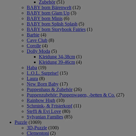
Zubehör
(51)
BABY born Bärenwelt
(12)
BABY born Glam Up
(3)
BABY born Minis
(6)
BABY born Splish Splash
(5)
BABY born Storybook Fairies
(1)
Barbie
(4)
Cave Club
(8)
Corolle
(4)
Dolly Moda
(5)
Kleidung 34-38cm
(1)
Kleidung 39-46cm
(4)
Haba
(19)
L.O.L. Surprise!
(15)
Laura
(8)
New Born Baby
(17)
Puppenhaus & Zubehör
(26)
Puppenzubehör: Puppenwagen, -betten & Co.
(27)
Rainbow High
(10)
Schmink- & Frisierkopf
(11)
Steffi & Evi Love
(80)
Sylvanian Families
(85)
Puzzle
(1069)
3D-Puzzle
(100)
Clementoni
(2)