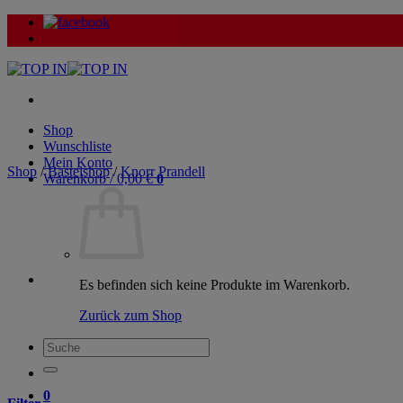
Zum
Inhalt
springen
Shop
Wunschliste
Mein Konto
Shop
/
Bastelshop
/
Knorr Prandell
Warenkorb /
0,00
€
0
Es befinden sich keine Produkte im Warenkorb.
Zurück zum Shop
Suche
nach:
0