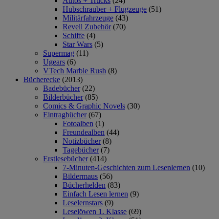
Autos + Trucks
(24)
Hubschrauber + Flugzeuge
(51)
Militärfahrzeuge
(43)
Revell Zubehör
(70)
Schiffe
(4)
Star Wars
(5)
Supermag
(11)
Ugears
(6)
VTech Marble Rush
(8)
Bücherecke
(2013)
Badebücher
(22)
Bilderbücher
(85)
Comics & Graphic Novels
(30)
Eintragbücher
(67)
Fotoalben
(1)
Freundealben
(44)
Notizbücher
(8)
Tagebücher
(7)
Erstlesebücher
(414)
7-Minuten-Geschichten zum Lesenlernen
(10)
Bildermaus
(56)
Bücherhelden
(83)
Einfach Lesen lernen
(9)
Leselernstars
(9)
Leselöwen 1. Klasse
(69)