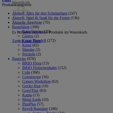
Filter
Warenkorb
Produktkategorien
Aktuell: Alles für den Schulanfang
(247)
Aktuell: Spiel & Spaß für die Ferien
(136)
Aktuelle Angebote
(70)
Bastelshop
(398)
Bastelbücher
(35)
Es befinden sich keine Produkte im Warenkorb.
Glorex
(2)
Knorr Prandell
(272)
Zurück zum Shop
Kreul
(82)
Marabu
(2)
Prickeln
(2)
Bauecke
(978)
BRIO Flora
(13)
BRIO Holzeisenbahn
(152)
Cobi
(360)
Constructor
(16)
Games Workshop
(62)
Gecko Run
(10)
GraviTrax
(63)
Kapla
(13)
Metal Earth
(10)
PlusPlus
(57)
Revell Bausätze
(186)