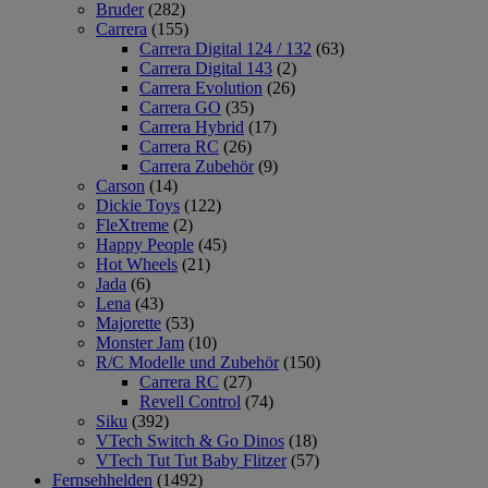
Bruder
(282)
Carrera
(155)
Carrera Digital 124 / 132
(63)
Carrera Digital 143
(2)
Carrera Evolution
(26)
Carrera GO
(35)
Carrera Hybrid
(17)
Carrera RC
(26)
Carrera Zubehör
(9)
Carson
(14)
Dickie Toys
(122)
FleXtreme
(2)
Happy People
(45)
Hot Wheels
(21)
Jada
(6)
Lena
(43)
Majorette
(53)
Monster Jam
(10)
R/C Modelle und Zubehör
(150)
Carrera RC
(27)
Revell Control
(74)
Siku
(392)
VTech Switch & Go Dinos
(18)
VTech Tut Tut Baby Flitzer
(57)
Fernsehhelden
(1492)