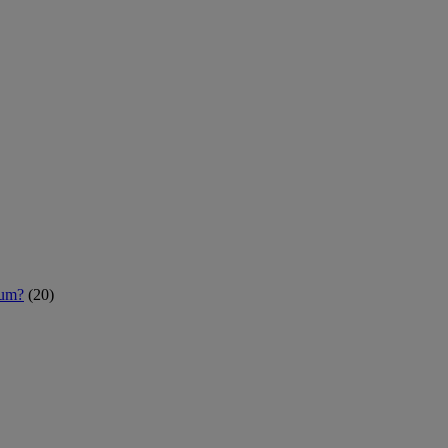
rum?
(20)