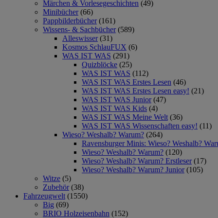
Märchen & Vorlesegeschichten
(49)
Minibücher
(66)
Pappbilderbücher
(161)
Wissens- & Sachbücher
(589)
Alleswisser
(31)
Kosmos SchlauFUX
(6)
WAS IST WAS
(291)
Quizblöcke
(25)
WAS IST WAS
(112)
WAS IST WAS Erstes Lesen
(46)
WAS IST WAS Erstes Lesen easy!
(21)
WAS IST WAS Junior
(47)
WAS IST WAS Kids
(4)
WAS IST WAS Meine Welt
(36)
WAS IST WAS Wissenschaften easy!
(11)
Wieso? Weshalb? Warum?
(264)
Ravensburger Minis: Wieso? Weshalb? Wa
Wieso? Weshalb? Warum?
(120)
Wieso? Weshalb? Warum? Erstleser
(17)
Wieso? Weshalb? Warum? Junior
(105)
Witze
(5)
Zubehör
(38)
Fahrzeugwelt
(1550)
Big
(69)
BRIO Holzeisenbahn
(152)