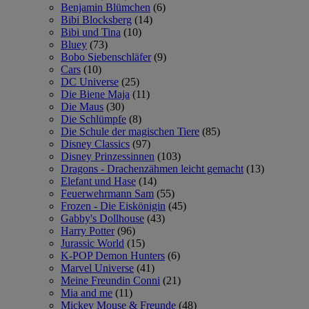
Benjamin Blümchen
(6)
Bibi Blocksberg
(14)
Bibi und Tina
(10)
Bluey
(73)
Bobo Siebenschläfer
(9)
Cars
(10)
DC Universe
(25)
Die Biene Maja
(11)
Die Maus
(30)
Die Schlümpfe
(8)
Die Schule der magischen Tiere
(85)
Disney Classics
(97)
Disney Prinzessinnen
(103)
Dragons - Drachenzähmen leicht gemacht
(13)
Elefant und Hase
(14)
Feuerwehrmann Sam
(55)
Frozen - Die Eiskönigin
(45)
Gabby's Dollhouse
(43)
Harry Potter
(96)
Jurassic World
(15)
K-POP Demon Hunters
(6)
Marvel Universe
(41)
Meine Freundin Conni
(21)
Mia and me
(11)
Mickey Mouse & Freunde
(48)