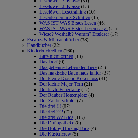
Leselöwen 2. Klasse
(51)
Leselöwen 3. Klasse
(13)
Leselöwen Lesetraining
(10)
Lesenlernen in 3 Schritten
(15)
WAS IST WAS Erstes Lesen
(46)
WAS IST WAS Erstes Lesen easy!
(21)
Wieso? Weshalb? Warum? Erstleser
(17)
Escape- & Mitmachbücher
(38)
Handbücher
(22)
Kinderbuchreihen
(760)
Bitte nicht öffnen
(13)
Das Dorf
(9)
Das geheime Leben der Tiere
(21)
Das magische Baumhaus junior
(37)
Der kleine Drache Kokosnuss
(31)
Der kleine Major Tom
(21)
Der letzte Feuerfalke
(12)
Der Räuber Hotzenplotz
(4)
Der Zauberschüler
(7)
Die drei !!!
(87)
Die drei ???
(72)
Die drei ??? Kids
(115)
Die Duftapotheke
(8)
Die Hobby-Horsing-Kids
(4)
Die Küstencrew
(5)