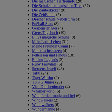
Die magischen Tierfreunde
(20)
Die Schule der magischen Tiere
(57)
Die Zauberkicker
(9)
Die ZeitBande
(5)
Drachenschule Nebelsturm
(4)
Fußball-Stars
(8)
Gespensterjäger
(4)
Gregs Tagebuch
(19)
Lillys magische Schuhe
(8)
Mein Lotta-Leben
(31)
Meine Freundin Conni
(7)
Mitternachtskatzen
(4)
Pettersson und Findus
(10)
Racing Legends
(2)
Ruby Fairygale
(5)
Sternenschweif
(43)
Tafiti
(24)
Tiger Warrior
(2)
TKKG Junior
(20)
Vico Drachenbruder
(4)
Whisperworld
(6)
Wildpferde - mutig und frei
(6)
Windwalkers
(2)
Woodwalkers
(6)
Wundermähne
(4)