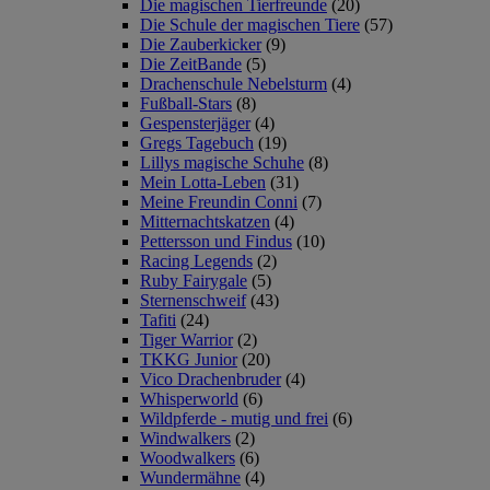
Die magischen Tierfreunde
(20)
Die Schule der magischen Tiere
(57)
Die Zauberkicker
(9)
Die ZeitBande
(5)
Drachenschule Nebelsturm
(4)
Fußball-Stars
(8)
Gespensterjäger
(4)
Gregs Tagebuch
(19)
Lillys magische Schuhe
(8)
Mein Lotta-Leben
(31)
Meine Freundin Conni
(7)
Mitternachtskatzen
(4)
Pettersson und Findus
(10)
Racing Legends
(2)
Ruby Fairygale
(5)
Sternenschweif
(43)
Tafiti
(24)
Tiger Warrior
(2)
TKKG Junior
(20)
Vico Drachenbruder
(4)
Whisperworld
(6)
Wildpferde - mutig und frei
(6)
Windwalkers
(2)
Woodwalkers
(6)
Wundermähne
(4)