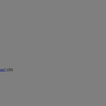
rum?
(20)