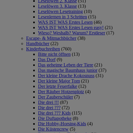
Leselöwen 2. Klasse
(51)
Leselöwen 3. Klasse
(13)
Leselöwen Lesetraining
(10)
Lesenlernen in 3 Schritten
(15)
WAS IST WAS Erstes Lesen
(46)
WAS IST WAS Erstes Lesen easy!
(21)
Wieso? Weshalb? Warum? Erstleser
(17)
Escape- & Mitmachbücher
(38)
Handbücher
(22)
Kinderbuchreihen
(760)
Bitte nicht öffnen
(13)
Das Dorf
(9)
Das geheime Leben der Tiere
(21)
Das magische Baumhaus junior
(37)
Der kleine Drache Kokosnuss
(31)
Der kleine Major Tom
(21)
Der letzte Feuerfalke
(12)
Der Räuber Hotzenplotz
(4)
Der Zauberschüler
(7)
Die drei !!!
(87)
Die drei ???
(72)
Die drei ??? Kids
(115)
Die Duftapotheke
(8)
Die Hobby-Horsing-Kids
(4)
Die Küstencrew
(5)