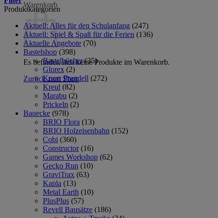
Filter
Warenkorb
Produktkategorien
Aktuell: Alles für den Schulanfang
(247)
Aktuell: Spiel & Spaß für die Ferien
(136)
Aktuelle Angebote
(70)
Bastelshop
(398)
Bastelbücher
(35)
Es befinden sich keine Produkte im Warenkorb.
Glorex
(2)
Knorr Prandell
(272)
Zurück zum Shop
Kreul
(82)
Marabu
(2)
Prickeln
(2)
Bauecke
(978)
BRIO Flora
(13)
BRIO Holzeisenbahn
(152)
Cobi
(360)
Constructor
(16)
Games Workshop
(62)
Gecko Run
(10)
GraviTrax
(63)
Kapla
(13)
Metal Earth
(10)
PlusPlus
(57)
Revell Bausätze
(186)