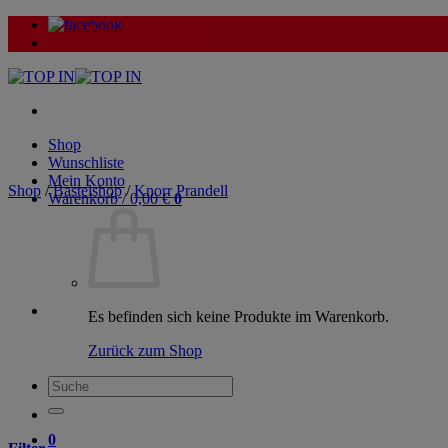
Zum
Inhalt
springen
Shop
Wunschliste
Mein Konto
Shop
/
Bastelshop
/
Knorr Prandell
Warenkorb /
0,00
€
0
Es befinden sich keine Produkte im Warenkorb.
Zurück zum Shop
Suche
nach:
0