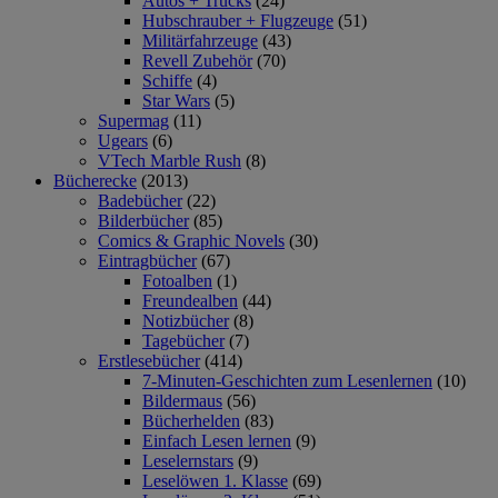
Autos + Trucks
(24)
Hubschrauber + Flugzeuge
(51)
Militärfahrzeuge
(43)
Revell Zubehör
(70)
Schiffe
(4)
Star Wars
(5)
Supermag
(11)
Ugears
(6)
VTech Marble Rush
(8)
Bücherecke
(2013)
Badebücher
(22)
Bilderbücher
(85)
Comics & Graphic Novels
(30)
Eintragbücher
(67)
Fotoalben
(1)
Freundealben
(44)
Notizbücher
(8)
Tagebücher
(7)
Erstlesebücher
(414)
7-Minuten-Geschichten zum Lesenlernen
(10)
Bildermaus
(56)
Bücherhelden
(83)
Einfach Lesen lernen
(9)
Leselernstars
(9)
Leselöwen 1. Klasse
(69)