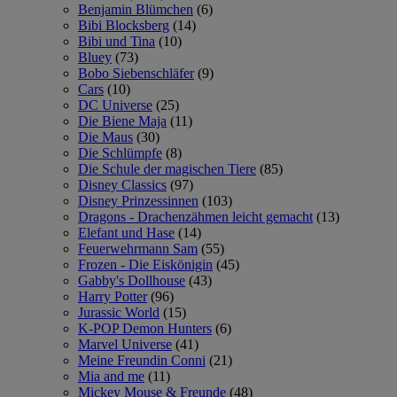
Benjamin Blümchen
(6)
Bibi Blocksberg
(14)
Bibi und Tina
(10)
Bluey
(73)
Bobo Siebenschläfer
(9)
Cars
(10)
DC Universe
(25)
Die Biene Maja
(11)
Die Maus
(30)
Die Schlümpfe
(8)
Die Schule der magischen Tiere
(85)
Disney Classics
(97)
Disney Prinzessinnen
(103)
Dragons - Drachenzähmen leicht gemacht
(13)
Elefant und Hase
(14)
Feuerwehrmann Sam
(55)
Frozen - Die Eiskönigin
(45)
Gabby's Dollhouse
(43)
Harry Potter
(96)
Jurassic World
(15)
K-POP Demon Hunters
(6)
Marvel Universe
(41)
Meine Freundin Conni
(21)
Mia and me
(11)
Mickey Mouse & Freunde
(48)