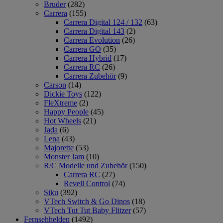
Bruder
(282)
Carrera
(155)
Carrera Digital 124 / 132
(63)
Carrera Digital 143
(2)
Carrera Evolution
(26)
Carrera GO
(35)
Carrera Hybrid
(17)
Carrera RC
(26)
Carrera Zubehör
(9)
Carson
(14)
Dickie Toys
(122)
FleXtreme
(2)
Happy People
(45)
Hot Wheels
(21)
Jada
(6)
Lena
(43)
Majorette
(53)
Monster Jam
(10)
R/C Modelle und Zubehör
(150)
Carrera RC
(27)
Revell Control
(74)
Siku
(392)
VTech Switch & Go Dinos
(18)
VTech Tut Tut Baby Flitzer
(57)
Fernsehhelden
(1492)