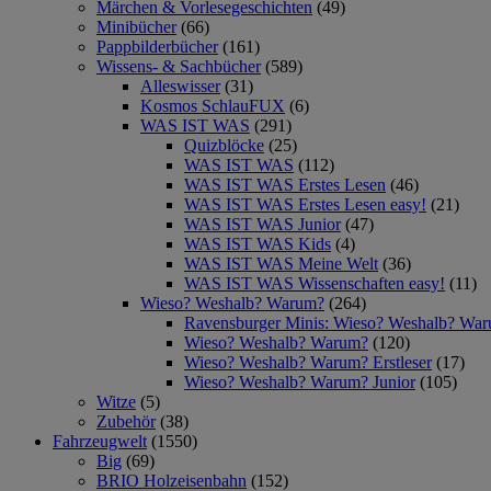
Märchen & Vorlesegeschichten
(49)
Minibücher
(66)
Pappbilderbücher
(161)
Wissens- & Sachbücher
(589)
Alleswisser
(31)
Kosmos SchlauFUX
(6)
WAS IST WAS
(291)
Quizblöcke
(25)
WAS IST WAS
(112)
WAS IST WAS Erstes Lesen
(46)
WAS IST WAS Erstes Lesen easy!
(21)
WAS IST WAS Junior
(47)
WAS IST WAS Kids
(4)
WAS IST WAS Meine Welt
(36)
WAS IST WAS Wissenschaften easy!
(11)
Wieso? Weshalb? Warum?
(264)
Ravensburger Minis: Wieso? Weshalb? Wa
Wieso? Weshalb? Warum?
(120)
Wieso? Weshalb? Warum? Erstleser
(17)
Wieso? Weshalb? Warum? Junior
(105)
Witze
(5)
Zubehör
(38)
Fahrzeugwelt
(1550)
Big
(69)
BRIO Holzeisenbahn
(152)