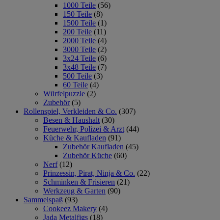
1000 Teile
(56)
150 Teile
(8)
1500 Teile
(1)
200 Teile
(11)
2000 Teile
(4)
3000 Teile
(2)
3x24 Teile
(6)
3x48 Teile
(7)
500 Teile
(3)
60 Teile
(4)
Würfelpuzzle
(2)
Zubehör
(5)
Rollenspiel, Verkleiden & Co.
(307)
Besen & Haushalt
(30)
Feuerwehr, Polizei & Arzt
(44)
Küche & Kaufladen
(91)
Zubehör Kaufladen
(45)
Zubehör Küche
(60)
Nerf
(12)
Prinzessin, Pirat, Ninja & Co.
(22)
Schminken & Frisieren
(21)
Werkzeug & Garten
(90)
Sammelspaß
(93)
Cookeez Makery
(4)
Jada Metalfigs
(18)