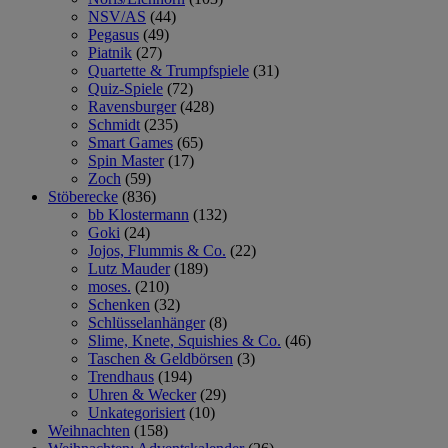
NSV/AS
(44)
Pegasus
(49)
Piatnik
(27)
Quartette & Trumpfspiele
(31)
Quiz-Spiele
(72)
Ravensburger
(428)
Schmidt
(235)
Smart Games
(65)
Spin Master
(17)
Zoch
(59)
Stöberecke
(836)
bb Klostermann
(132)
Goki
(24)
Jojos, Flummis & Co.
(22)
Lutz Mauder
(189)
moses.
(210)
Schenken
(32)
Schlüsselanhänger
(8)
Slime, Knete, Squishies & Co.
(46)
Taschen & Geldbörsen
(3)
Trendhaus
(194)
Uhren & Wecker
(29)
Unkategorisiert
(10)
Weihnachten
(158)