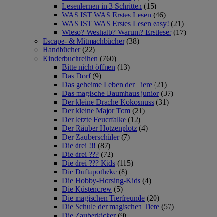
Lesenlernen in 3 Schritten
(15)
WAS IST WAS Erstes Lesen
(46)
WAS IST WAS Erstes Lesen easy!
(21)
Wieso? Weshalb? Warum? Erstleser
(17)
Escape- & Mitmachbücher
(38)
Handbücher
(22)
Kinderbuchreihen
(760)
Bitte nicht öffnen
(13)
Das Dorf
(9)
Das geheime Leben der Tiere
(21)
Das magische Baumhaus junior
(37)
Der kleine Drache Kokosnuss
(31)
Der kleine Major Tom
(21)
Der letzte Feuerfalke
(12)
Der Räuber Hotzenplotz
(4)
Der Zauberschüler
(7)
Die drei !!!
(87)
Die drei ???
(72)
Die drei ??? Kids
(115)
Die Duftapotheke
(8)
Die Hobby-Horsing-Kids
(4)
Die Küstencrew
(5)
Die magischen Tierfreunde
(20)
Die Schule der magischen Tiere
(57)
Die Zauberkicker
(9)