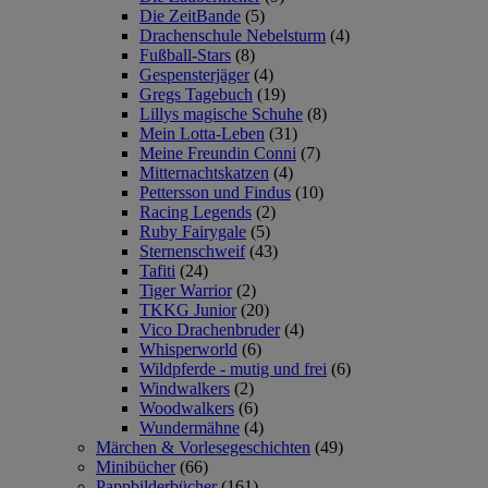
Die ZeitBande
(5)
Drachenschule Nebelsturm
(4)
Fußball-Stars
(8)
Gespensterjäger
(4)
Gregs Tagebuch
(19)
Lillys magische Schuhe
(8)
Mein Lotta-Leben
(31)
Meine Freundin Conni
(7)
Mitternachtskatzen
(4)
Pettersson und Findus
(10)
Racing Legends
(2)
Ruby Fairygale
(5)
Sternenschweif
(43)
Tafiti
(24)
Tiger Warrior
(2)
TKKG Junior
(20)
Vico Drachenbruder
(4)
Whisperworld
(6)
Wildpferde - mutig und frei
(6)
Windwalkers
(2)
Woodwalkers
(6)
Wundermähne
(4)
Märchen & Vorlesegeschichten
(49)
Minibücher
(66)
Pappbilderbücher
(161)