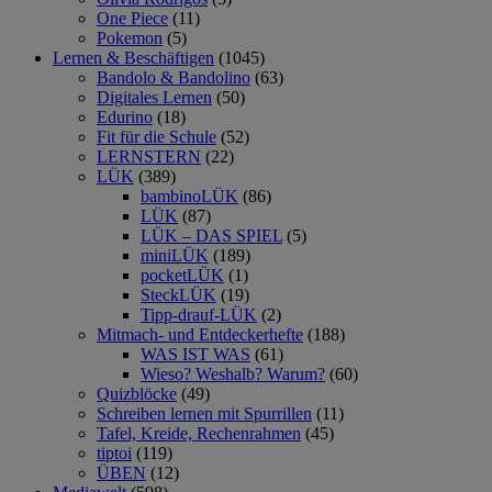
One Piece
(11)
Pokemon
(5)
Lernen & Beschäftigen
(1045)
Bandolo & Bandolino
(63)
Digitales Lernen
(50)
Edurino
(18)
Fit für die Schule
(52)
LERNSTERN
(22)
LÜK
(389)
bambinoLÜK
(86)
LÜK
(87)
LÜK – DAS SPIEL
(5)
miniLÜK
(189)
pocketLÜK
(1)
SteckLÜK
(19)
Tipp-drauf-LÜK
(2)
Mitmach- und Entdeckerhefte
(188)
WAS IST WAS
(61)
Wieso? Weshalb? Warum?
(60)
Quizblöcke
(49)
Schreiben lernen mit Spurrillen
(11)
Tafel, Kreide, Rechenrahmen
(45)
tiptoi
(119)
ÜBEN
(12)