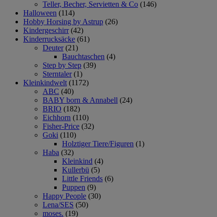
Teller, Becher, Servietten & Co
(146)
Halloween
(114)
Hobby Horsing by Astrup
(26)
Kindergeschirr
(42)
Kinderrucksäcke
(61)
Deuter
(21)
Bauchtaschen
(4)
Step by Step
(39)
Sterntaler
(1)
Kleinkindwelt
(1172)
ABC
(40)
BABY born & Annabell
(24)
BRIO
(182)
Eichhorn
(110)
Fisher-Price
(32)
Goki
(110)
Holztiger Tiere/Figuren
(1)
Haba
(32)
Kleinkind
(4)
Kullerbü
(5)
Little Friends
(6)
Puppen
(9)
Happy People
(30)
Lena/SES
(50)
moses.
(19)