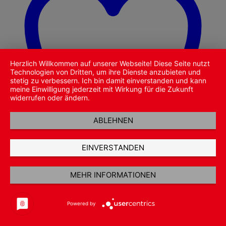
Herzlich Willkommen auf unserer Webseite! Diese Seite nutzt
Technologien von Dritten, um ihre Dienste anzubieten und
stetig zu verbessern. Ich bin damit einverstanden und kann
meine Einwilligung jederzeit mit Wirkung für die Zukunft
widerrufen oder ändern.
ABLEHNEN
EINVERSTANDEN
MEHR INFORMATIONEN
Zu Wunschliste hinzufügen
Schnellansicht
Games Workshop
Powered by
Terradon Riders