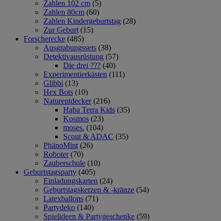
Zahlen 102 cm
(5)
Zahlen 80cm
(60)
Zahlen Kindergeburtstag
(28)
Zur Geburt
(15)
Forscherecke
(485)
Ausgrabungssets
(38)
Detektivausrüstung
(57)
Die drei ???
(40)
Experimentierkästen
(111)
Glibbi
(13)
Hex Bots
(10)
Naturentdecker
(216)
Haba Terra Kids
(35)
Kosmos
(23)
moses.
(104)
Scout & ADAC
(35)
PhänoMint
(26)
Roboter
(70)
Zauberschule
(10)
Geburtstagsparty
(405)
Einladungskarten
(24)
Geburtstagskerzen & -kränze
(54)
Latexballons
(71)
Partydeko
(140)
Spielideen & Partygeschenke
(59)