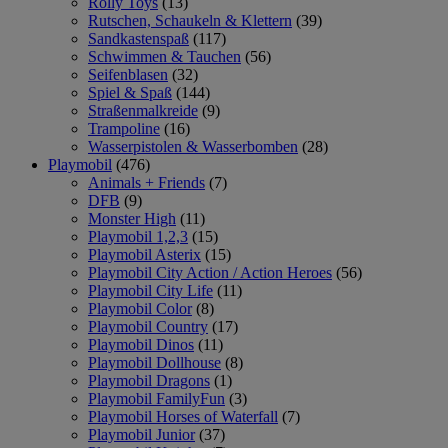
Rolly Toys
(13)
Rutschen, Schaukeln & Klettern
(39)
Sandkastenspaß
(117)
Schwimmen & Tauchen
(56)
Seifenblasen
(32)
Spiel & Spaß
(144)
Straßenmalkreide
(9)
Trampoline
(16)
Wasserpistolen & Wasserbomben
(28)
Playmobil
(476)
Animals + Friends
(7)
DFB
(9)
Monster High
(11)
Playmobil 1,2,3
(15)
Playmobil Asterix
(15)
Playmobil City Action / Action Heroes
(56)
Playmobil City Life
(11)
Playmobil Color
(8)
Playmobil Country
(17)
Playmobil Dinos
(11)
Playmobil Dollhouse
(8)
Playmobil Dragons
(1)
Playmobil FamilyFun
(3)
Playmobil Horses of Waterfall
(7)
Playmobil Junior
(37)