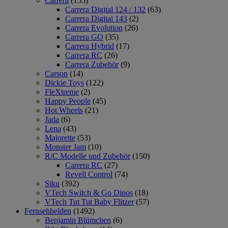
Carrera
(155)
Carrera Digital 124 / 132
(63)
Carrera Digital 143
(2)
Carrera Evolution
(26)
Carrera GO
(35)
Carrera Hybrid
(17)
Carrera RC
(26)
Carrera Zubehör
(9)
Carson
(14)
Dickie Toys
(122)
FleXtreme
(2)
Happy People
(45)
Hot Wheels
(21)
Jada
(6)
Lena
(43)
Majorette
(53)
Monster Jam
(10)
R/C Modelle und Zubehör
(150)
Carrera RC
(27)
Revell Control
(74)
Siku
(392)
VTech Switch & Go Dinos
(18)
VTech Tut Tut Baby Flitzer
(57)
Fernsehhelden
(1492)
Benjamin Blümchen
(6)