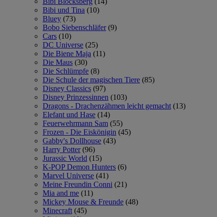
Bibi Blocksberg
(14)
Bibi und Tina
(10)
Bluey
(73)
Bobo Siebenschläfer
(9)
Cars
(10)
DC Universe
(25)
Die Biene Maja
(11)
Die Maus
(30)
Die Schlümpfe
(8)
Die Schule der magischen Tiere
(85)
Disney Classics
(97)
Disney Prinzessinnen
(103)
Dragons - Drachenzähmen leicht gemacht
(13)
Elefant und Hase
(14)
Feuerwehrmann Sam
(55)
Frozen - Die Eiskönigin
(45)
Gabby's Dollhouse
(43)
Harry Potter
(96)
Jurassic World
(15)
K-POP Demon Hunters
(6)
Marvel Universe
(41)
Meine Freundin Conni
(21)
Mia and me
(11)
Mickey Mouse & Freunde
(48)
Minecraft
(45)