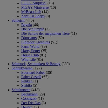
L.O.L. Surprise!
(15)
MGA's Miniverse
(10)
MrBeast Lab
(14)
Zapf Lil' Snaps
(3)
Schleich
(440)
Bayala
(46)
Die Schlümpfe
(2)
Die Schule der magischen Tiere
(11)
Dinosaurs
(50)
Eldrador Creatures
(51)
Farm World
(89)
Harry Potter
(25)
Horse Club
(81)
Wild Life
(85)
Schmuck, Schminken & Beauty
(380)
Schreibwaren
(127)
Eberhard Faber
(36)
Faber Castell
(67)
Pelikan
(1)
Stabilo
(5)
Schulranzen
(418)
Beckmann
(29)
Coocazoo
(11)
Der Die Das
(3)
Deuter
(17)