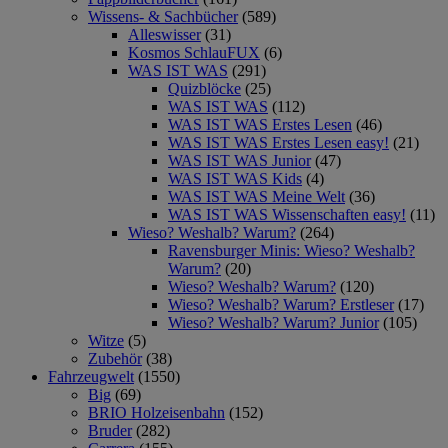
Wissens- & Sachbücher
(589)
Alleswisser
(31)
Kosmos SchlauFUX
(6)
WAS IST WAS
(291)
Quizblöcke
(25)
WAS IST WAS
(112)
WAS IST WAS Erstes Lesen
(46)
WAS IST WAS Erstes Lesen easy!
(21)
WAS IST WAS Junior
(47)
WAS IST WAS Kids
(4)
WAS IST WAS Meine Welt
(36)
WAS IST WAS Wissenschaften easy!
(11)
Wieso? Weshalb? Warum?
(264)
Ravensburger Minis: Wieso? Weshalb?
Warum?
(20)
Wieso? Weshalb? Warum?
(120)
Wieso? Weshalb? Warum? Erstleser
(17)
Wieso? Weshalb? Warum? Junior
(105)
Witze
(5)
Zubehör
(38)
Fahrzeugwelt
(1550)
Big
(69)
BRIO Holzeisenbahn
(152)
Bruder
(282)