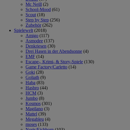
Mc Neill
(2)
School-Mood
(61)
Scout
(18)
Step by Step
(256)
Zubehör
(262)
Spielewelt
(2018)
Amigo
(117)
Asmodee
(137)
Denkriesen
(30)
Drei Hasen in der Abendsonne
(4)
EMF
(14)
Escape-, Krimi- & Story-Spiele
(130)
Game Factory/Carletto
(14)
Goki
(28)
Goliath
(9)
Haba
(83)
Hasbro
(44)
HCM
(3)
Jumbo
(8)
Kosmos
(301)
Magilano
(3)
Mattel
(39)
Megableu
(4)
moses
(133)
Noris/Eichhorn
(103)