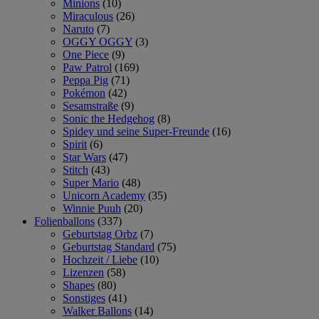
Minions
(10)
Miraculous
(26)
Naruto
(7)
OGGY OGGY
(3)
One Piece
(9)
Paw Patrol
(169)
Peppa Pig
(71)
Pokémon
(42)
Sesamstraße
(9)
Sonic the Hedgehog
(8)
Spidey und seine Super-Freunde
(16)
Spirit
(6)
Star Wars
(47)
Stitch
(43)
Super Mario
(48)
Unicorn Academy
(35)
Winnie Puuh
(20)
Folienballons
(337)
Geburtstag Orbz
(7)
Geburtstag Standard
(75)
Hochzeit / Liebe
(10)
Lizenzen
(58)
Shapes
(80)
Sonstiges
(41)
Walker Ballons
(14)