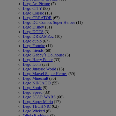
Lego Art Picture
(7)
Lego CITY
(83)
Lego Classic
(13)
Lego CREATOR
(62)
Lego DC Comics Super Heroes
(11)
Lego Disney
(51)
Lego DOTS
(3)
Lego DREAMZzz
(10)
Lego duplo
(67)
Lego Fortnite
(11)
Lego friends
(68)
Lego Gabby´s Dollhouse
(5)
Lego Harry Potter
(33)
Lego Icons
(23)
Lego Jurassic World
(15)
Lego Marvel Super Heroes
(59)
Lego Minecraft
(36)
Lego NINJAGO
(55)
Lego Sonic
(9)
Lego Speed
(33)
Lego STAR WARS
(66)
Lego Super Mario
(17)
Lego TECHNIC
(62)
Lego Wicked
(8)
Olivia Rodrigos
(5)