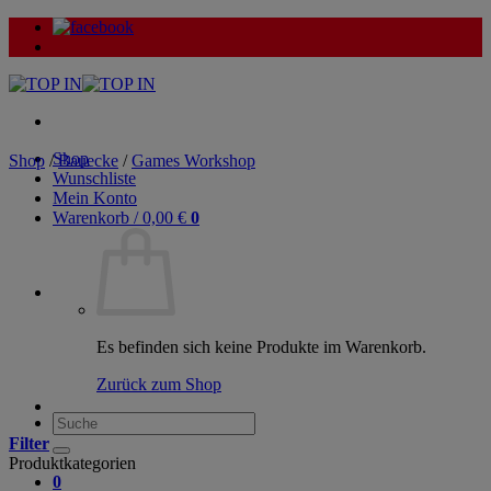
Zum
Inhalt
springen
Shop
Shop
/
Bauecke
/
Games Workshop
Wunschliste
Mein Konto
Warenkorb /
0,00
€
0
Es befinden sich keine Produkte im Warenkorb.
Zurück zum Shop
Suche
nach:
Filter
Produktkategorien
0