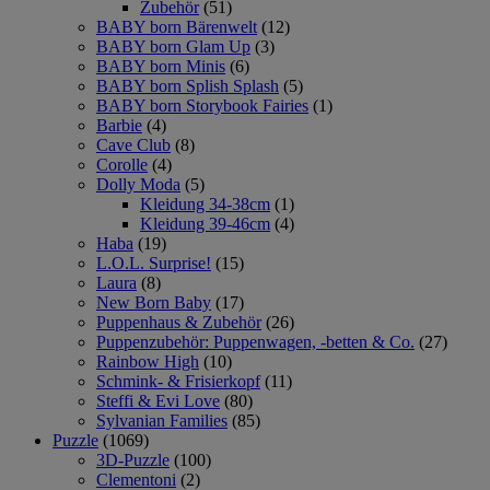
Zubehör
(51)
BABY born Bärenwelt
(12)
BABY born Glam Up
(3)
BABY born Minis
(6)
BABY born Splish Splash
(5)
BABY born Storybook Fairies
(1)
Barbie
(4)
Cave Club
(8)
Corolle
(4)
Dolly Moda
(5)
Kleidung 34-38cm
(1)
Kleidung 39-46cm
(4)
Haba
(19)
L.O.L. Surprise!
(15)
Laura
(8)
New Born Baby
(17)
Puppenhaus & Zubehör
(26)
Puppenzubehör: Puppenwagen, -betten & Co.
(27)
Rainbow High
(10)
Schmink- & Frisierkopf
(11)
Steffi & Evi Love
(80)
Sylvanian Families
(85)
Puzzle
(1069)
3D-Puzzle
(100)
Clementoni
(2)