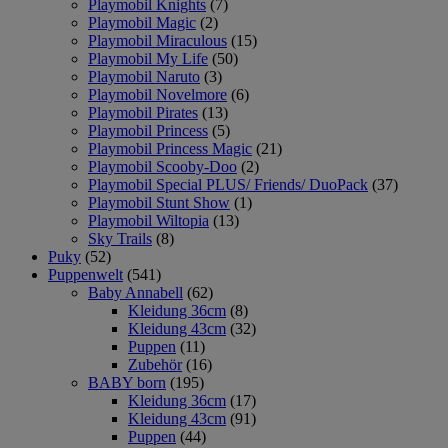
Playmobil Knights
(7)
Playmobil Magic
(2)
Playmobil Miraculous
(15)
Playmobil My Life
(50)
Playmobil Naruto
(3)
Playmobil Novelmore
(6)
Playmobil Pirates
(13)
Playmobil Princess
(5)
Playmobil Princess Magic
(21)
Playmobil Scooby-Doo
(2)
Playmobil Special PLUS/ Friends/ DuoPack
(37)
Playmobil Stunt Show
(1)
Playmobil Wiltopia
(13)
Sky Trails
(8)
Puky
(52)
Puppenwelt
(541)
Baby Annabell
(62)
Kleidung 36cm
(8)
Kleidung 43cm
(32)
Puppen
(11)
Zubehör
(16)
BABY born
(195)
Kleidung 36cm
(17)
Kleidung 43cm
(91)
Puppen
(44)