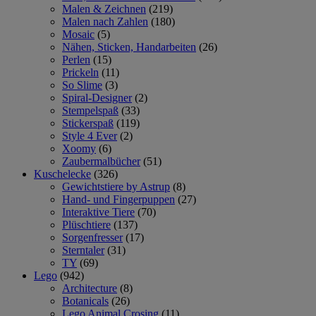
Malen & Zeichnen
(219)
Malen nach Zahlen
(180)
Mosaic
(5)
Nähen, Sticken, Handarbeiten
(26)
Perlen
(15)
Prickeln
(11)
So Slime
(3)
Spiral-Designer
(2)
Stempelspaß
(33)
Stickerspaß
(119)
Style 4 Ever
(2)
Xoomy
(6)
Zaubermalbücher
(51)
Kuschelecke
(326)
Gewichtstiere by Astrup
(8)
Hand- und Fingerpuppen
(27)
Interaktive Tiere
(70)
Plüschtiere
(137)
Sorgenfresser
(17)
Sterntaler
(31)
TY
(69)
Lego
(942)
Architecture
(8)
Botanicals
(26)
Lego Animal Crosing
(11)