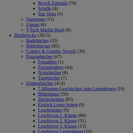
Revell Zubehör
(70)
Schiffe
(4)
Star Wars
(5)
Supermag
(11)
Ugears
(6)
VTech Marble Rush
(8)
Bücherecke
(2013)
Badebücher
(22)
Bilderbücher
(85)
Comics & Graphic Novels
(30)
Eintragbücher
(67)
Fotoalben
(1)
Freundealben
(44)
Notizbücher
(8)
Tagebücher
(7)
Erstlesebücher
(414)
7-Minuten-Geschichten zum Lesenlernen
(10)
Bildermaus
(56)
Bücherhelden
(83)
Einfach Lesen lernen
(9)
Leselernstars
(9)
Leselöwen 1. Klasse
(69)
Leselöwen 2. Klasse
(51)
Leselöwen 3. Klasse
(13)
Leselöwen Lesetraining
(10)