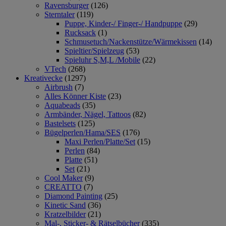
Ravensburger
(126)
Sterntaler
(119)
Puppe, Kinder-/ Finger-/ Handpuppe
(29)
Rucksack
(1)
Schmusetuch/Nackenstütze/Wärmekissen
(14)
Spieltier/Spielzeug
(53)
Spieluhr S,M,L /Mobile
(22)
VTech
(268)
Kreativecke
(1297)
Airbrush
(7)
Alles Könner Kiste
(23)
Aquabeads
(35)
Armbänder, Nägel, Tattoos
(82)
Bastelsets
(125)
Bügelperlen/Hama/SES
(176)
Maxi Perlen/Platte/Set
(15)
Perlen
(84)
Platte
(51)
Set
(21)
Cool Maker
(9)
CREATTO
(7)
Diamond Painting
(25)
Kinetic Sand
(36)
Kratzelbilder
(21)
Mal-, Sticker- & Rätselbücher
(335)