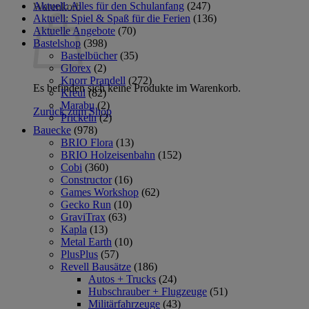
Aktuell: Alles für den Schulanfang
(247)
Warenkorb
Aktuell: Spiel & Spaß für die Ferien
(136)
Aktuelle Angebote
(70)
Bastelshop
(398)
Bastelbücher
(35)
Glorex
(2)
Knorr Prandell
(272)
Es befinden sich keine Produkte im Warenkorb.
Kreul
(82)
Marabu
(2)
Zurück zum Shop
Prickeln
(2)
Bauecke
(978)
BRIO Flora
(13)
BRIO Holzeisenbahn
(152)
Cobi
(360)
Constructor
(16)
Games Workshop
(62)
Gecko Run
(10)
GraviTrax
(63)
Kapla
(13)
Metal Earth
(10)
PlusPlus
(57)
Revell Bausätze
(186)
Autos + Trucks
(24)
Hubschrauber + Flugzeuge
(51)
Militärfahrzeuge
(43)