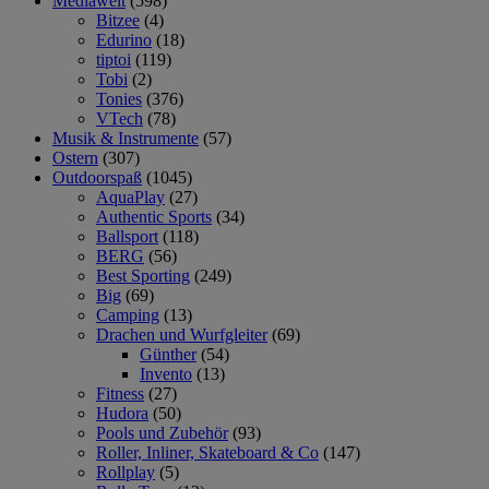
Mediawelt
(598)
Bitzee
(4)
Edurino
(18)
tiptoi
(119)
Tobi
(2)
Tonies
(376)
VTech
(78)
Musik & Instrumente
(57)
Ostern
(307)
Outdoorspaß
(1045)
AquaPlay
(27)
Authentic Sports
(34)
Ballsport
(118)
BERG
(56)
Best Sporting
(249)
Big
(69)
Camping
(13)
Drachen und Wurfgleiter
(69)
Günther
(54)
Invento
(13)
Fitness
(27)
Hudora
(50)
Pools und Zubehör
(93)
Roller, Inliner, Skateboard & Co
(147)
Rollplay
(5)