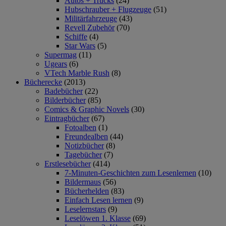
Autos + Trucks
(24)
Hubschrauber + Flugzeuge
(51)
Militärfahrzeuge
(43)
Revell Zubehör
(70)
Schiffe
(4)
Star Wars
(5)
Supermag
(11)
Ugears
(6)
VTech Marble Rush
(8)
Bücherecke
(2013)
Badebücher
(22)
Bilderbücher
(85)
Comics & Graphic Novels
(30)
Eintragbücher
(67)
Fotoalben
(1)
Freundealben
(44)
Notizbücher
(8)
Tagebücher
(7)
Erstlesebücher
(414)
7-Minuten-Geschichten zum Lesenlernen
(10)
Bildermaus
(56)
Bücherhelden
(83)
Einfach Lesen lernen
(9)
Leselernstars
(9)
Leselöwen 1. Klasse
(69)