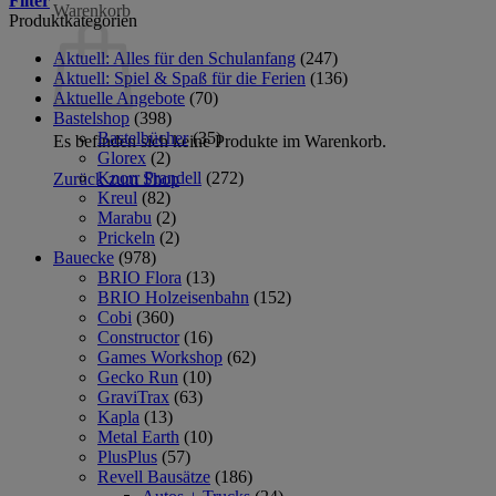
Filter
Warenkorb
Produktkategorien
Aktuell: Alles für den Schulanfang
(247)
Aktuell: Spiel & Spaß für die Ferien
(136)
Aktuelle Angebote
(70)
Bastelshop
(398)
Bastelbücher
(35)
Es befinden sich keine Produkte im Warenkorb.
Glorex
(2)
Knorr Prandell
(272)
Zurück zum Shop
Kreul
(82)
Marabu
(2)
Prickeln
(2)
Bauecke
(978)
BRIO Flora
(13)
BRIO Holzeisenbahn
(152)
Cobi
(360)
Constructor
(16)
Games Workshop
(62)
Gecko Run
(10)
GraviTrax
(63)
Kapla
(13)
Metal Earth
(10)
PlusPlus
(57)
Revell Bausätze
(186)