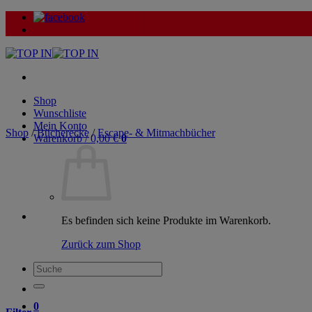
Zum
Inhalt
springen
Shop
Wunschliste
Mein Konto
Shop
/
Bücherecke
/
Escape- & Mitmachbücher
Warenkorb /
0,00
€
0
Es befinden sich keine Produkte im Warenkorb.
Zurück zum Shop
Suche
nach:
0