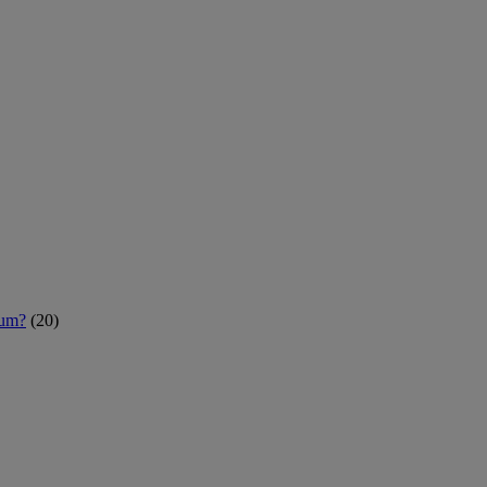
rum?
(20)