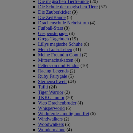
Die magischen Tierfreunde
(20)
Die Schule der magischen Tiere
(57)
Die Zauberkicker
(9)
Die ZeitBande
(5)
Drachenschule Nebelsturm
(4)
Fußball-Stars
(8)
Gespensterjäger
(4)
Gregs Tagebuch
(19)
Lillys magische Schuhe
(8)
Mein Lotta-Leben
(31)
Meine Freundin Conni
(7)
Mitternachtskatzen
(4)
Pettersson und Findus
(10)
Racing Legends
(2)
Ruby Fairygale
(5)
Sternenschweif
(43)
Tafiti
(24)
Tiger Warrior
(2)
TKKG Junior
(20)
Vico Drachenbruder
(4)
Whisperworld
(6)
Wildpferde - mutig und frei
(6)
Windwalkers
(2)
Woodwalkers
(6)
Wundermähne
(4)