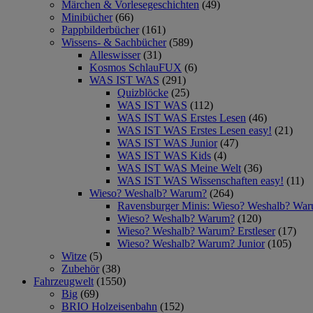
Märchen & Vorlesegeschichten
(49)
Minibücher
(66)
Pappbilderbücher
(161)
Wissens- & Sachbücher
(589)
Alleswisser
(31)
Kosmos SchlauFUX
(6)
WAS IST WAS
(291)
Quizblöcke
(25)
WAS IST WAS
(112)
WAS IST WAS Erstes Lesen
(46)
WAS IST WAS Erstes Lesen easy!
(21)
WAS IST WAS Junior
(47)
WAS IST WAS Kids
(4)
WAS IST WAS Meine Welt
(36)
WAS IST WAS Wissenschaften easy!
(11)
Wieso? Weshalb? Warum?
(264)
Ravensburger Minis: Wieso? Weshalb? Wa
Wieso? Weshalb? Warum?
(120)
Wieso? Weshalb? Warum? Erstleser
(17)
Wieso? Weshalb? Warum? Junior
(105)
Witze
(5)
Zubehör
(38)
Fahrzeugwelt
(1550)
Big
(69)
BRIO Holzeisenbahn
(152)