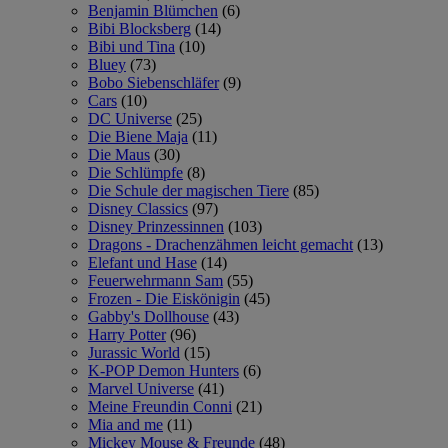
Benjamin Blümchen
(6)
Bibi Blocksberg
(14)
Bibi und Tina
(10)
Bluey
(73)
Bobo Siebenschläfer
(9)
Cars
(10)
DC Universe
(25)
Die Biene Maja
(11)
Die Maus
(30)
Die Schlümpfe
(8)
Die Schule der magischen Tiere
(85)
Disney Classics
(97)
Disney Prinzessinnen
(103)
Dragons - Drachenzähmen leicht gemacht
(13)
Elefant und Hase
(14)
Feuerwehrmann Sam
(55)
Frozen - Die Eiskönigin
(45)
Gabby's Dollhouse
(43)
Harry Potter
(96)
Jurassic World
(15)
K-POP Demon Hunters
(6)
Marvel Universe
(41)
Meine Freundin Conni
(21)
Mia and me
(11)
Mickey Mouse & Freunde
(48)