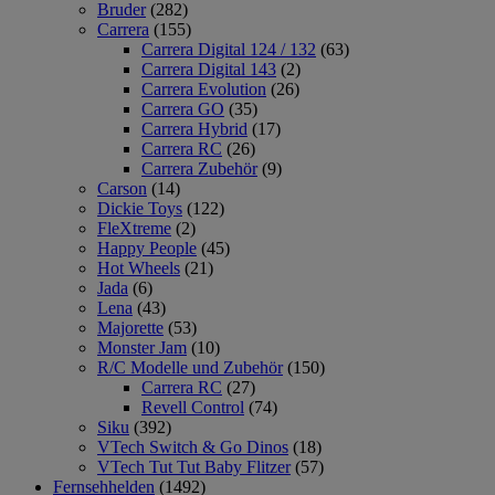
Bruder
(282)
Carrera
(155)
Carrera Digital 124 / 132
(63)
Carrera Digital 143
(2)
Carrera Evolution
(26)
Carrera GO
(35)
Carrera Hybrid
(17)
Carrera RC
(26)
Carrera Zubehör
(9)
Carson
(14)
Dickie Toys
(122)
FleXtreme
(2)
Happy People
(45)
Hot Wheels
(21)
Jada
(6)
Lena
(43)
Majorette
(53)
Monster Jam
(10)
R/C Modelle und Zubehör
(150)
Carrera RC
(27)
Revell Control
(74)
Siku
(392)
VTech Switch & Go Dinos
(18)
VTech Tut Tut Baby Flitzer
(57)
Fernsehhelden
(1492)