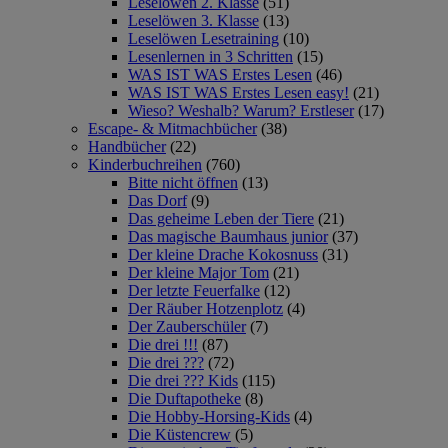
Leselöwen 2. Klasse
(51)
Leselöwen 3. Klasse
(13)
Leselöwen Lesetraining
(10)
Lesenlernen in 3 Schritten
(15)
WAS IST WAS Erstes Lesen
(46)
WAS IST WAS Erstes Lesen easy!
(21)
Wieso? Weshalb? Warum? Erstleser
(17)
Escape- & Mitmachbücher
(38)
Handbücher
(22)
Kinderbuchreihen
(760)
Bitte nicht öffnen
(13)
Das Dorf
(9)
Das geheime Leben der Tiere
(21)
Das magische Baumhaus junior
(37)
Der kleine Drache Kokosnuss
(31)
Der kleine Major Tom
(21)
Der letzte Feuerfalke
(12)
Der Räuber Hotzenplotz
(4)
Der Zauberschüler
(7)
Die drei !!!
(87)
Die drei ???
(72)
Die drei ??? Kids
(115)
Die Duftapotheke
(8)
Die Hobby-Horsing-Kids
(4)
Die Küstencrew
(5)