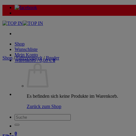
Zum
Inhalt
springen
Shop
Wunschliste
Mein Konto
Shop
/
Fahrzeugwelt
/
Bruder
Warenkorb /
0,00
€
0
Es befinden sich keine Produkte im Warenkorb.
Zurück zum Shop
Suche
nach:
0