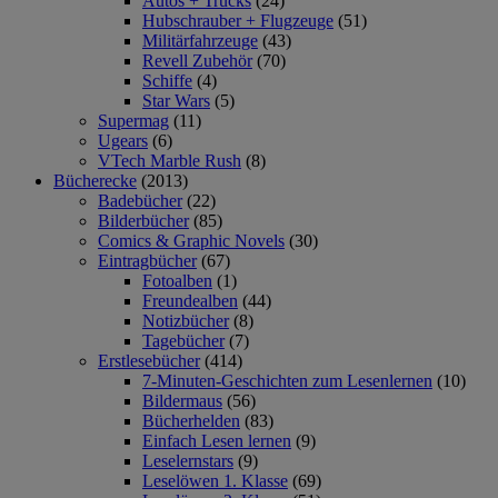
Autos + Trucks
(24)
Hubschrauber + Flugzeuge
(51)
Militärfahrzeuge
(43)
Revell Zubehör
(70)
Schiffe
(4)
Star Wars
(5)
Supermag
(11)
Ugears
(6)
VTech Marble Rush
(8)
Bücherecke
(2013)
Badebücher
(22)
Bilderbücher
(85)
Comics & Graphic Novels
(30)
Eintragbücher
(67)
Fotoalben
(1)
Freundealben
(44)
Notizbücher
(8)
Tagebücher
(7)
Erstlesebücher
(414)
7-Minuten-Geschichten zum Lesenlernen
(10)
Bildermaus
(56)
Bücherhelden
(83)
Einfach Lesen lernen
(9)
Leselernstars
(9)
Leselöwen 1. Klasse
(69)