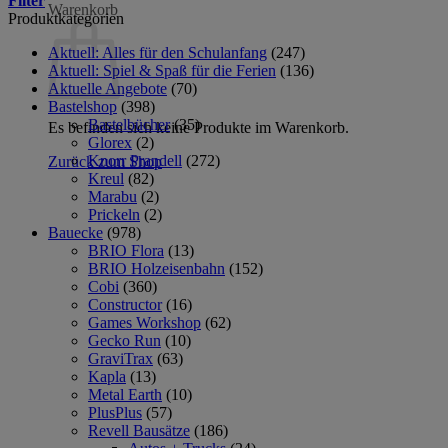
Filter
Warenkorb
Produktkategorien
Aktuell: Alles für den Schulanfang
(247)
Aktuell: Spiel & Spaß für die Ferien
(136)
Aktuelle Angebote
(70)
Bastelshop
(398)
Bastelbücher
(35)
Es befinden sich keine Produkte im Warenkorb.
Glorex
(2)
Knorr Prandell
(272)
Zurück zum Shop
Kreul
(82)
Marabu
(2)
Prickeln
(2)
Bauecke
(978)
BRIO Flora
(13)
BRIO Holzeisenbahn
(152)
Cobi
(360)
Constructor
(16)
Games Workshop
(62)
Gecko Run
(10)
GraviTrax
(63)
Kapla
(13)
Metal Earth
(10)
PlusPlus
(57)
Revell Bausätze
(186)