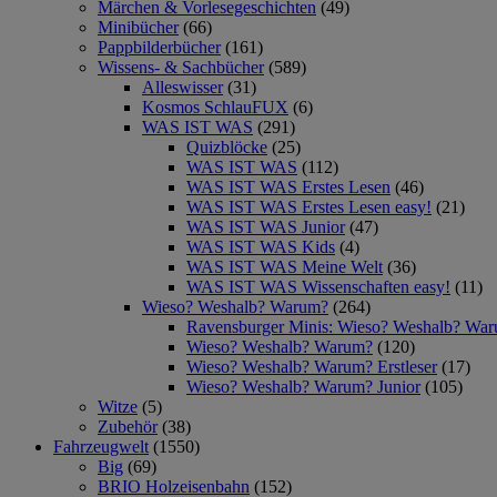
Märchen & Vorlesegeschichten
(49)
Minibücher
(66)
Pappbilderbücher
(161)
Wissens- & Sachbücher
(589)
Alleswisser
(31)
Kosmos SchlauFUX
(6)
WAS IST WAS
(291)
Quizblöcke
(25)
WAS IST WAS
(112)
WAS IST WAS Erstes Lesen
(46)
WAS IST WAS Erstes Lesen easy!
(21)
WAS IST WAS Junior
(47)
WAS IST WAS Kids
(4)
WAS IST WAS Meine Welt
(36)
WAS IST WAS Wissenschaften easy!
(11)
Wieso? Weshalb? Warum?
(264)
Ravensburger Minis: Wieso? Weshalb? Wa
Wieso? Weshalb? Warum?
(120)
Wieso? Weshalb? Warum? Erstleser
(17)
Wieso? Weshalb? Warum? Junior
(105)
Witze
(5)
Zubehör
(38)
Fahrzeugwelt
(1550)
Big
(69)
BRIO Holzeisenbahn
(152)