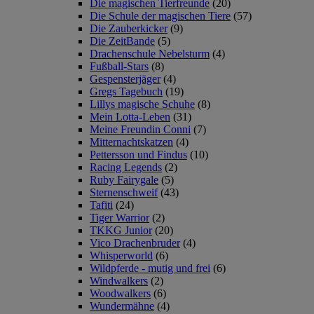
Die magischen Tierfreunde
(20)
Die Schule der magischen Tiere
(57)
Die Zauberkicker
(9)
Die ZeitBande
(5)
Drachenschule Nebelsturm
(4)
Fußball-Stars
(8)
Gespensterjäger
(4)
Gregs Tagebuch
(19)
Lillys magische Schuhe
(8)
Mein Lotta-Leben
(31)
Meine Freundin Conni
(7)
Mitternachtskatzen
(4)
Pettersson und Findus
(10)
Racing Legends
(2)
Ruby Fairygale
(5)
Sternenschweif
(43)
Tafiti
(24)
Tiger Warrior
(2)
TKKG Junior
(20)
Vico Drachenbruder
(4)
Whisperworld
(6)
Wildpferde - mutig und frei
(6)
Windwalkers
(2)
Woodwalkers
(6)
Wundermähne
(4)