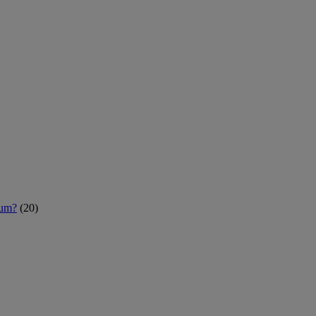
rum?
(20)