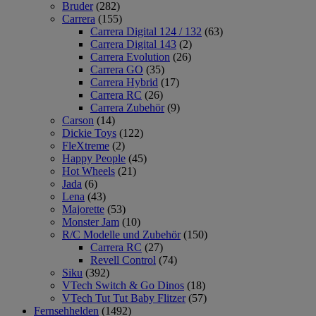
Bruder
(282)
Carrera
(155)
Carrera Digital 124 / 132
(63)
Carrera Digital 143
(2)
Carrera Evolution
(26)
Carrera GO
(35)
Carrera Hybrid
(17)
Carrera RC
(26)
Carrera Zubehör
(9)
Carson
(14)
Dickie Toys
(122)
FleXtreme
(2)
Happy People
(45)
Hot Wheels
(21)
Jada
(6)
Lena
(43)
Majorette
(53)
Monster Jam
(10)
R/C Modelle und Zubehör
(150)
Carrera RC
(27)
Revell Control
(74)
Siku
(392)
VTech Switch & Go Dinos
(18)
VTech Tut Tut Baby Flitzer
(57)
Fernsehhelden
(1492)