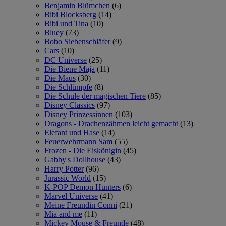
Benjamin Blümchen
(6)
Bibi Blocksberg
(14)
Bibi und Tina
(10)
Bluey
(73)
Bobo Siebenschläfer
(9)
Cars
(10)
DC Universe
(25)
Die Biene Maja
(11)
Die Maus
(30)
Die Schlümpfe
(8)
Die Schule der magischen Tiere
(85)
Disney Classics
(97)
Disney Prinzessinnen
(103)
Dragons - Drachenzähmen leicht gemacht
(13)
Elefant und Hase
(14)
Feuerwehrmann Sam
(55)
Frozen - Die Eiskönigin
(45)
Gabby's Dollhouse
(43)
Harry Potter
(96)
Jurassic World
(15)
K-POP Demon Hunters
(6)
Marvel Universe
(41)
Meine Freundin Conni
(21)
Mia and me
(11)
Mickey Mouse & Freunde
(48)