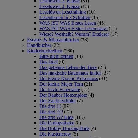
Leselöwen 2. Klasse
(51)
Leselöwen 3. Klasse
(13)
Leselöwen Lesetraining
(10)
Lesenlernen in 3 Schritten
(15)
WAS IST WAS Erstes Lesen
(46)
WAS IST WAS Erstes Lesen easy!
(21)
Wieso? Weshalb? Warum? Erstleser
(17)
Escape- & Mitmachbücher
(38)
Handbücher
(22)
Kinderbuchreihen
(760)
Bitte nicht öffnen
(13)
Das Dorf
(9)
Das geheime Leben der Tiere
(21)
Das magische Baumhaus junior
(37)
Der kleine Drache Kokosnuss
(31)
Der kleine Major Tom
(21)
Der letzte Feuerfalke
(12)
Der Räuber Hotzenplotz
(4)
Der Zauberschüler
(7)
Die drei !!!
(87)
Die drei ???
(72)
Die drei ??? Kids
(115)
Die Duftapotheke
(8)
Die Hobby-Horsing-Kids
(4)
Die Küstencrew
(5)