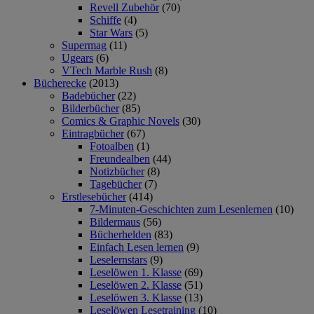
Revell Zubehör
(70)
Schiffe
(4)
Star Wars
(5)
Supermag
(11)
Ugears
(6)
VTech Marble Rush
(8)
Bücherecke
(2013)
Badebücher
(22)
Bilderbücher
(85)
Comics & Graphic Novels
(30)
Eintragbücher
(67)
Fotoalben
(1)
Freundealben
(44)
Notizbücher
(8)
Tagebücher
(7)
Erstlesebücher
(414)
7-Minuten-Geschichten zum Lesenlernen
(10)
Bildermaus
(56)
Bücherhelden
(83)
Einfach Lesen lernen
(9)
Leselernstars
(9)
Leselöwen 1. Klasse
(69)
Leselöwen 2. Klasse
(51)
Leselöwen 3. Klasse
(13)
Leselöwen Lesetraining
(10)