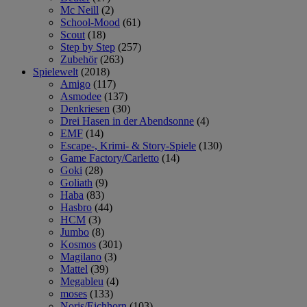
Mc Neill
(2)
School-Mood
(61)
Scout
(18)
Step by Step
(257)
Zubehör
(263)
Spielewelt
(2018)
Amigo
(117)
Asmodee
(137)
Denkriesen
(30)
Drei Hasen in der Abendsonne
(4)
EMF
(14)
Escape-, Krimi- & Story-Spiele
(130)
Game Factory/Carletto
(14)
Goki
(28)
Goliath
(9)
Haba
(83)
Hasbro
(44)
HCM
(3)
Jumbo
(8)
Kosmos
(301)
Magilano
(3)
Mattel
(39)
Megableu
(4)
moses
(133)
Noris/Eichhorn
(103)