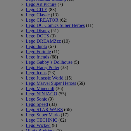
Lego Art Picture
(7)
Lego CITY
(83)
Lego Classic
(13)
Lego CREATOR
(62)
Lego DC Comics Super Heroes
(11)
Lego Disney
(51)
Lego DOTS
(3)
Lego DREAMZzz
(10)
Lego duplo
(67)
Lego Fortnite
(11)
Lego friends
(68)
Lego Gabby´s Dollhouse
(5)
Lego Harry Potter
(33)
Lego Icons
(23)
Lego Jurassic World
(15)
Lego Marvel Super Heroes
(59)
Lego Minecraft
(36)
Lego NINJAGO
(55)
Lego Sonic
(9)
Lego Speed
(33)
Lego STAR WARS
(66)
Lego Super Mario
(17)
Lego TECHNIC
(62)
Lego Wicked
(8)
Olivia Rodrigos
(5)