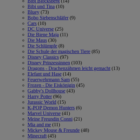
Bibi Blocksberg
(14)
Bibi und Tina
(10)
Bluey
(73)
Bobo Siebenschläfer
(9)
Cars
(10)
DC Universe
(25)
Die Biene Maja
(11)
Die Maus
(30)
Die Schlümpfe
(8)
Die Schule der magischen Tiere
(85)
Disney Classics
(97)
Disney Prinzessinnen
(103)
Dragons - Drachenzähmen leicht gemacht
(13)
Elefant und Hase
(14)
Feuerwehrmann Sam
(55)
Frozen - Die Eiskönigin
(45)
Gabby's Dollhouse
(43)
Harry Potter
(96)
Jurassic World
(15)
K-POP Demon Hunters
(6)
Marvel Universe
(41)
Meine Freundin Conni
(21)
Mia and me
(11)
Mickey Mouse & Freunde
(48)
Minecraft
(45)