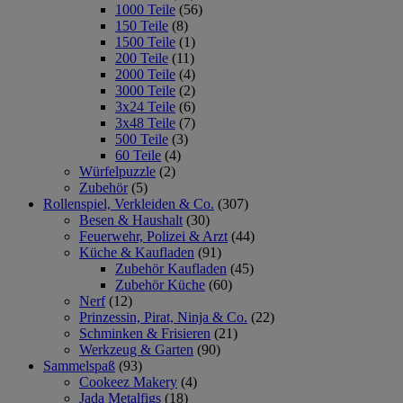
1000 Teile
(56)
150 Teile
(8)
1500 Teile
(1)
200 Teile
(11)
2000 Teile
(4)
3000 Teile
(2)
3x24 Teile
(6)
3x48 Teile
(7)
500 Teile
(3)
60 Teile
(4)
Würfelpuzzle
(2)
Zubehör
(5)
Rollenspiel, Verkleiden & Co.
(307)
Besen & Haushalt
(30)
Feuerwehr, Polizei & Arzt
(44)
Küche & Kaufladen
(91)
Zubehör Kaufladen
(45)
Zubehör Küche
(60)
Nerf
(12)
Prinzessin, Pirat, Ninja & Co.
(22)
Schminken & Frisieren
(21)
Werkzeug & Garten
(90)
Sammelspaß
(93)
Cookeez Makery
(4)
Jada Metalfigs
(18)