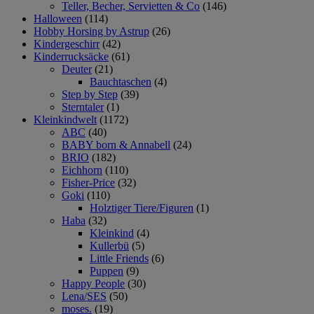
Teller, Becher, Servietten & Co
(146)
Halloween
(114)
Hobby Horsing by Astrup
(26)
Kindergeschirr
(42)
Kinderrucksäcke
(61)
Deuter
(21)
Bauchtaschen
(4)
Step by Step
(39)
Sterntaler
(1)
Kleinkindwelt
(1172)
ABC
(40)
BABY born & Annabell
(24)
BRIO
(182)
Eichhorn
(110)
Fisher-Price
(32)
Goki
(110)
Holztiger Tiere/Figuren
(1)
Haba
(32)
Kleinkind
(4)
Kullerbü
(5)
Little Friends
(6)
Puppen
(9)
Happy People
(30)
Lena/SES
(50)
moses.
(19)