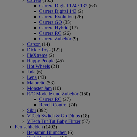
Carrera
(155)
Carrera Digital 124 / 132
(63)
Carrera Digital 143
(2)
Carrera Evolution
(26)
Carrera GO
(35)
Carrera Hybrid
(17)
Carrera RC
(26)
Carrera Zubehör
(9)
Carson
(14)
Dickie Toys
(122)
FleXtreme
(2)
Happy People
(45)
Hot Wheels
(21)
Jada
(6)
Lena
(43)
Majorette
(53)
Monster Jam
(10)
R/C Modelle und Zubehör
(150)
Carrera RC
(27)
Revell Control
(74)
Siku
(392)
VTech Switch & Go Dinos
(18)
VTech Tut Tut Baby Flitzer
(57)
Fernsehhelden
(1492)
Benjamin Blümchen
(6)