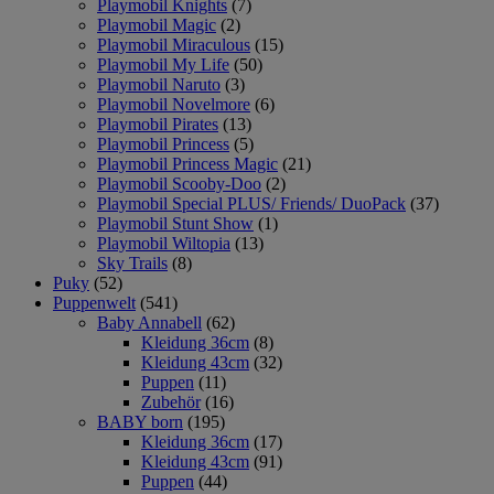
Playmobil Knights
(7)
Playmobil Magic
(2)
Playmobil Miraculous
(15)
Playmobil My Life
(50)
Playmobil Naruto
(3)
Playmobil Novelmore
(6)
Playmobil Pirates
(13)
Playmobil Princess
(5)
Playmobil Princess Magic
(21)
Playmobil Scooby-Doo
(2)
Playmobil Special PLUS/ Friends/ DuoPack
(37)
Playmobil Stunt Show
(1)
Playmobil Wiltopia
(13)
Sky Trails
(8)
Puky
(52)
Puppenwelt
(541)
Baby Annabell
(62)
Kleidung 36cm
(8)
Kleidung 43cm
(32)
Puppen
(11)
Zubehör
(16)
BABY born
(195)
Kleidung 36cm
(17)
Kleidung 43cm
(91)
Puppen
(44)