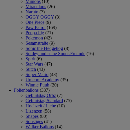
Minions
(10)
Miraculous
(26)
Naruto
(7)
OGGY OGGY
(3)
One Piece
(9)
Paw Patrol
(169)
Peppa Pig
(71)
Pokémon
(42)
Sesamstraße
(9)
Sonic the Hedgehog
(8)
Spidey und seine Super-Freunde
(16)
Spirit
(6)
Star Wars
(47)
Stitch
(43)
Super Mario
(48)
Unicorn Academy
(35)
Winnie Puuh
(20)
Folienballons
(337)
Geburtstag Orbz
(7)
Geburtstag Standard
(75)
Hochzeit / Liebe
(10)
Lizenzen
(58)
Shapes
(80)
Sonstiges
(41)
Walker Ballons
(14)