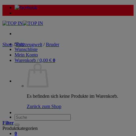
Zum
Inhalt
springen
Shop
Shop
/
Fahrzeugwelt
/
Bruder
Wunschliste
Mein Konto
Warenkorb /
0,00
€
0
Es befinden sich keine Produkte im Warenkorb.
Zurück zum Shop
Suche
nach:
Filter
Produktkategorien
0