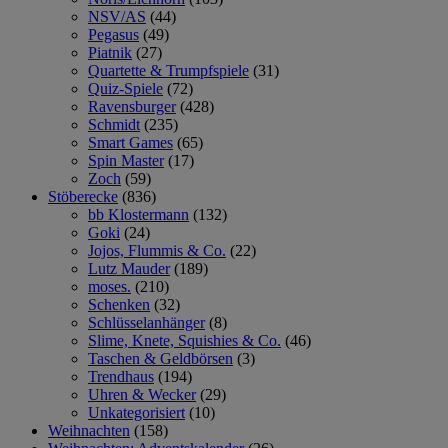
NSV/AS
(44)
Pegasus
(49)
Piatnik
(27)
Quartette & Trumpfspiele
(31)
Quiz-Spiele
(72)
Ravensburger
(428)
Schmidt
(235)
Smart Games
(65)
Spin Master
(17)
Zoch
(59)
Stöberecke
(836)
bb Klostermann
(132)
Goki
(24)
Jojos, Flummis & Co.
(22)
Lutz Mauder
(189)
moses.
(210)
Schenken
(32)
Schlüsselanhänger
(8)
Slime, Knete, Squishies & Co.
(46)
Taschen & Geldbörsen
(3)
Trendhaus
(194)
Uhren & Wecker
(29)
Unkategorisiert
(10)
Weihnachten
(158)