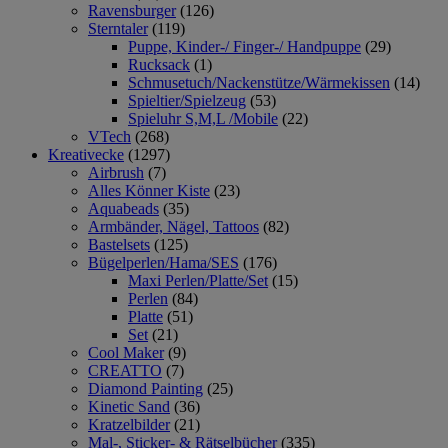
Ravensburger
(126)
Sterntaler
(119)
Puppe, Kinder-/ Finger-/ Handpuppe
(29)
Rucksack
(1)
Schmusetuch/Nackenstütze/Wärmekissen
(14)
Spieltier/Spielzeug
(53)
Spieluhr S,M,L /Mobile
(22)
VTech
(268)
Kreativecke
(1297)
Airbrush
(7)
Alles Könner Kiste
(23)
Aquabeads
(35)
Armbänder, Nägel, Tattoos
(82)
Bastelsets
(125)
Bügelperlen/Hama/SES
(176)
Maxi Perlen/Platte/Set
(15)
Perlen
(84)
Platte
(51)
Set
(21)
Cool Maker
(9)
CREATTO
(7)
Diamond Painting
(25)
Kinetic Sand
(36)
Kratzelbilder
(21)
Mal-, Sticker- & Rätselbücher
(335)