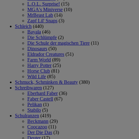
L.O.L. Surprise!
(15)
MGA's Miniverse
(10)
MrBeast Lab
(14)
Zapf Lil' Snaps
(3)
Schleich
(440)
Bayala
(46)
Die Schlümpfe
(2)
Die Schule der magischen Tiere
(11)
Dinosaurs
(50)
Eldrador Creatures
(51)
Farm World
(89)
Harry Potter
(25)
Horse Club
(81)
Wild Life
(85)
Schmuck, Schminken & Beauty
(380)
Schreibwaren
(127)
Eberhard Faber
(36)
Faber Castell
(67)
Pelikan
(1)
Stabilo
(5)
Schulranzen
(419)
Beckmann
(29)
Coocazoo
(11)
Der Die Das
(3)
Deuter
(17)