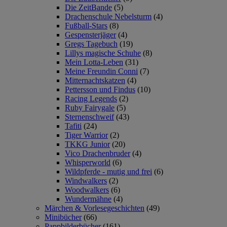
Die ZeitBande
(5)
Drachenschule Nebelsturm
(4)
Fußball-Stars
(8)
Gespensterjäger
(4)
Gregs Tagebuch
(19)
Lillys magische Schuhe
(8)
Mein Lotta-Leben
(31)
Meine Freundin Conni
(7)
Mitternachtskatzen
(4)
Pettersson und Findus
(10)
Racing Legends
(2)
Ruby Fairygale
(5)
Sternenschweif
(43)
Tafiti
(24)
Tiger Warrior
(2)
TKKG Junior
(20)
Vico Drachenbruder
(4)
Whisperworld
(6)
Wildpferde - mutig und frei
(6)
Windwalkers
(2)
Woodwalkers
(6)
Wundermähne
(4)
Märchen & Vorlesegeschichten
(49)
Minibücher
(66)
Pappbilderbücher
(161)