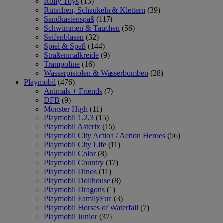
Rolly Toys
(13)
Rutschen, Schaukeln & Klettern
(39)
Sandkastenspaß
(117)
Schwimmen & Tauchen
(56)
Seifenblasen
(32)
Spiel & Spaß
(144)
Straßenmalkreide
(9)
Trampoline
(16)
Wasserpistolen & Wasserbomben
(28)
Playmobil
(476)
Animals + Friends
(7)
DFB
(9)
Monster High
(11)
Playmobil 1,2,3
(15)
Playmobil Asterix
(15)
Playmobil City Action / Action Heroes
(56)
Playmobil City Life
(11)
Playmobil Color
(8)
Playmobil Country
(17)
Playmobil Dinos
(11)
Playmobil Dollhouse
(8)
Playmobil Dragons
(1)
Playmobil FamilyFun
(3)
Playmobil Horses of Waterfall
(7)
Playmobil Junior
(37)