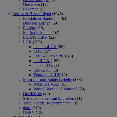
One Piece
(11)
Pokemon
(5)
Lernen & Beschäftigen
(1045)
Bandolo & Bandolino
(63)
Digitales Lernen
(50)
Edurino
(18)
Fit für die Schule
(52)
LERNSTERN
(22)
LÜK
(389)
bambinoLÜK
(86)
LÜK
(87)
LÜK – DAS SPIEL
(5)
miniLÜK
(189)
pocketLÜK
(1)
SteckLÜK
(19)
Tipp-drauf-LÜK
(2)
Mitmach- und Entdeckerhefte
(188)
WAS IST WAS
(61)
Wieso? Weshalb? Warum?
(60)
Quizblöcke
(49)
Schreiben lernen mit Spurrillen
(11)
Tafel, Kreide, Rechenrahmen
(45)
tiptoi
(119)
ÜBEN
(12)