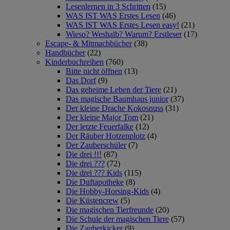
Lesenlernen in 3 Schritten
(15)
WAS IST WAS Erstes Lesen
(46)
WAS IST WAS Erstes Lesen easy!
(21)
Wieso? Weshalb? Warum? Erstleser
(17)
Escape- & Mitmachbücher
(38)
Handbücher
(22)
Kinderbuchreihen
(760)
Bitte nicht öffnen
(13)
Das Dorf
(9)
Das geheime Leben der Tiere
(21)
Das magische Baumhaus junior
(37)
Der kleine Drache Kokosnuss
(31)
Der kleine Major Tom
(21)
Der letzte Feuerfalke
(12)
Der Räuber Hotzenplotz
(4)
Der Zauberschüler
(7)
Die drei !!!
(87)
Die drei ???
(72)
Die drei ??? Kids
(115)
Die Duftapotheke
(8)
Die Hobby-Horsing-Kids
(4)
Die Küstencrew
(5)
Die magischen Tierfreunde
(20)
Die Schule der magischen Tiere
(57)
Die Zauberkicker
(9)