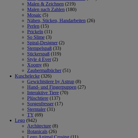
Malen & Zeichnen
(219)
Malen nach Zahlen
(180)
Mosaic
(5)
Nähen, Sticken, Handarbeiten
(26)
Perlen
(15)
Prickeln
(11)
So Slime
(3)
Spiral-Designer
(2)
Stempelspaß
(33)
Stickerspaß
(119)
Style 4 Ever
(2)
Xoomy
(6)
Zaubermalbücher
(51)
Kuschelecke
(326)
Gewichtstiere by Astrup
(8)
Hand- und Fingerpuppen
(27)
Interaktive Tiere
(70)
Plüschtiere
(137)
Sorgenfresser
(17)
Sterntaler
(31)
TY
(69)
Lego
(942)
Architecture
(8)
Botanicals
(26)
Lego Animal Crosing
(11)