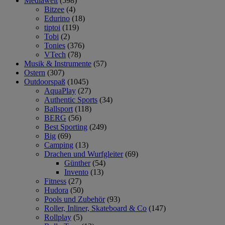
Mediawelt
(598)
Bitzee
(4)
Edurino
(18)
tiptoi
(119)
Tobi
(2)
Tonies
(376)
VTech
(78)
Musik & Instrumente
(57)
Ostern
(307)
Outdoorspaß
(1045)
AquaPlay
(27)
Authentic Sports
(34)
Ballsport
(118)
BERG
(56)
Best Sporting
(249)
Big
(69)
Camping
(13)
Drachen und Wurfgleiter
(69)
Günther
(54)
Invento
(13)
Fitness
(27)
Hudora
(50)
Pools und Zubehör
(93)
Roller, Inliner, Skateboard & Co
(147)
Rollplay
(5)