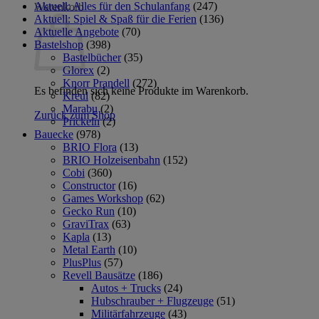
Aktuell: Alles für den Schulanfang
(247)
Warenkorb
Aktuell: Spiel & Spaß für die Ferien
(136)
Aktuelle Angebote
(70)
Bastelshop
(398)
Bastelbücher
(35)
Glorex
(2)
Knorr Prandell
(272)
Es befinden sich keine Produkte im Warenkorb.
Kreul
(82)
Marabu
(2)
Zurück zum Shop
Prickeln
(2)
Bauecke
(978)
BRIO Flora
(13)
BRIO Holzeisenbahn
(152)
Cobi
(360)
Constructor
(16)
Games Workshop
(62)
Gecko Run
(10)
GraviTrax
(63)
Kapla
(13)
Metal Earth
(10)
PlusPlus
(57)
Revell Bausätze
(186)
Autos + Trucks
(24)
Hubschrauber + Flugzeuge
(51)
Militärfahrzeuge
(43)