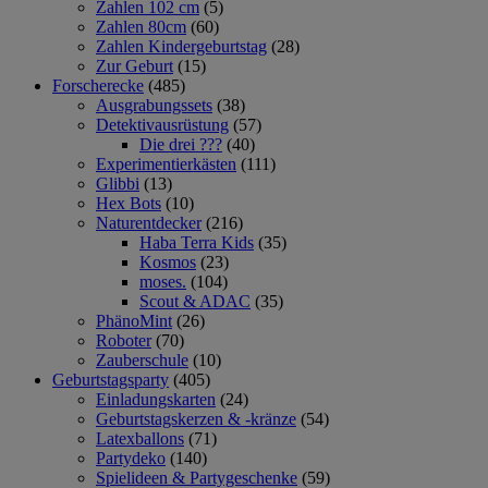
Zahlen 102 cm
(5)
Zahlen 80cm
(60)
Zahlen Kindergeburtstag
(28)
Zur Geburt
(15)
Forscherecke
(485)
Ausgrabungssets
(38)
Detektivausrüstung
(57)
Die drei ???
(40)
Experimentierkästen
(111)
Glibbi
(13)
Hex Bots
(10)
Naturentdecker
(216)
Haba Terra Kids
(35)
Kosmos
(23)
moses.
(104)
Scout & ADAC
(35)
PhänoMint
(26)
Roboter
(70)
Zauberschule
(10)
Geburtstagsparty
(405)
Einladungskarten
(24)
Geburtstagskerzen & -kränze
(54)
Latexballons
(71)
Partydeko
(140)
Spielideen & Partygeschenke
(59)