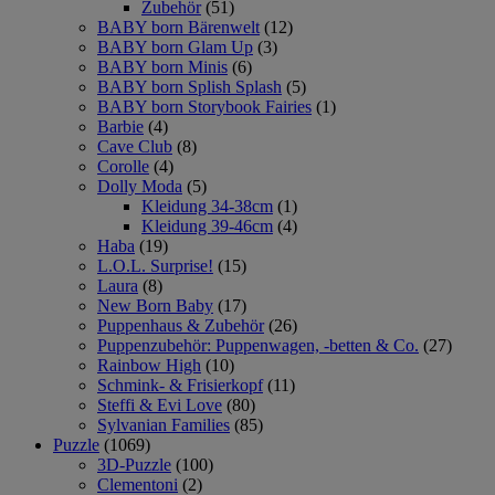
Zubehör
(51)
BABY born Bärenwelt
(12)
BABY born Glam Up
(3)
BABY born Minis
(6)
BABY born Splish Splash
(5)
BABY born Storybook Fairies
(1)
Barbie
(4)
Cave Club
(8)
Corolle
(4)
Dolly Moda
(5)
Kleidung 34-38cm
(1)
Kleidung 39-46cm
(4)
Haba
(19)
L.O.L. Surprise!
(15)
Laura
(8)
New Born Baby
(17)
Puppenhaus & Zubehör
(26)
Puppenzubehör: Puppenwagen, -betten & Co.
(27)
Rainbow High
(10)
Schmink- & Frisierkopf
(11)
Steffi & Evi Love
(80)
Sylvanian Families
(85)
Puzzle
(1069)
3D-Puzzle
(100)
Clementoni
(2)