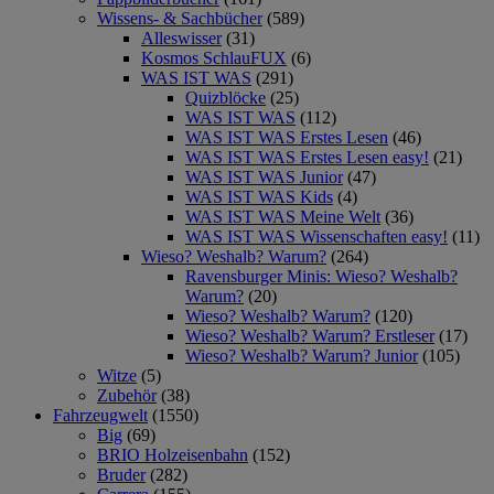
Wissens- & Sachbücher
(589)
Alleswisser
(31)
Kosmos SchlauFUX
(6)
WAS IST WAS
(291)
Quizblöcke
(25)
WAS IST WAS
(112)
WAS IST WAS Erstes Lesen
(46)
WAS IST WAS Erstes Lesen easy!
(21)
WAS IST WAS Junior
(47)
WAS IST WAS Kids
(4)
WAS IST WAS Meine Welt
(36)
WAS IST WAS Wissenschaften easy!
(11)
Wieso? Weshalb? Warum?
(264)
Ravensburger Minis: Wieso? Weshalb?
Warum?
(20)
Wieso? Weshalb? Warum?
(120)
Wieso? Weshalb? Warum? Erstleser
(17)
Wieso? Weshalb? Warum? Junior
(105)
Witze
(5)
Zubehör
(38)
Fahrzeugwelt
(1550)
Big
(69)
BRIO Holzeisenbahn
(152)
Bruder
(282)