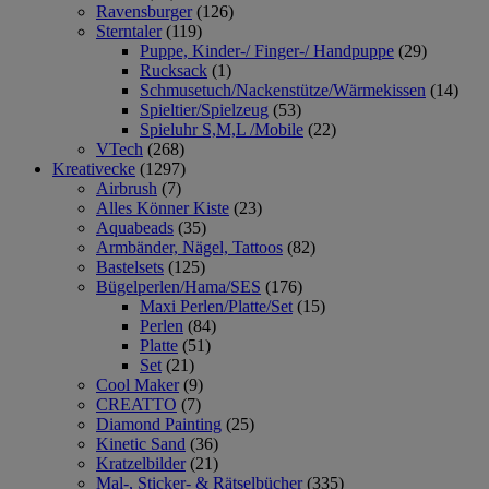
Ravensburger
(126)
Sterntaler
(119)
Puppe, Kinder-/ Finger-/ Handpuppe
(29)
Rucksack
(1)
Schmusetuch/Nackenstütze/Wärmekissen
(14)
Spieltier/Spielzeug
(53)
Spieluhr S,M,L /Mobile
(22)
VTech
(268)
Kreativecke
(1297)
Airbrush
(7)
Alles Könner Kiste
(23)
Aquabeads
(35)
Armbänder, Nägel, Tattoos
(82)
Bastelsets
(125)
Bügelperlen/Hama/SES
(176)
Maxi Perlen/Platte/Set
(15)
Perlen
(84)
Platte
(51)
Set
(21)
Cool Maker
(9)
CREATTO
(7)
Diamond Painting
(25)
Kinetic Sand
(36)
Kratzelbilder
(21)
Mal-, Sticker- & Rätselbücher
(335)