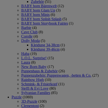
Zubehör
(51)
BABY born Bärenwelt
(12)
BABY born Glam Up
(3)
BABY born Minis
(6)
BABY born Splish Splash
(5)
BABY born Storybook Fairies
(1)
Barbie
(4)
Cave Club
(8)
Corolle
(4)
Dolly Moda
(5)
Kleidung 34-38cm
(1)
Kleidung 39-46cm
(4)
Haba
(19)
L.O.L. Surprise!
(15)
Laura
(8)
New Born Baby
(17)
Puppenhaus & Zubehör
(26)
Puppenzubehör: Puppenwagen, -betten & Co.
(27)
Rainbow High
(10)
Schmink- & Frisierkopf
(11)
Steffi & Evi Love
(80)
Sylvanian Families
(85)
Puzzle
(1069)
3D-Puzzle
(100)
Clementoni
(2)