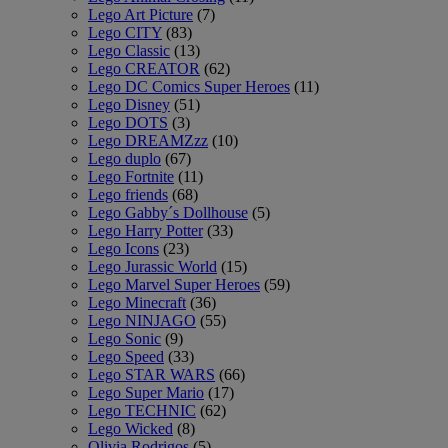
Lego Art Picture
(7)
Lego CITY
(83)
Lego Classic
(13)
Lego CREATOR
(62)
Lego DC Comics Super Heroes
(11)
Lego Disney
(51)
Lego DOTS
(3)
Lego DREAMZzz
(10)
Lego duplo
(67)
Lego Fortnite
(11)
Lego friends
(68)
Lego Gabby´s Dollhouse
(5)
Lego Harry Potter
(33)
Lego Icons
(23)
Lego Jurassic World
(15)
Lego Marvel Super Heroes
(59)
Lego Minecraft
(36)
Lego NINJAGO
(55)
Lego Sonic
(9)
Lego Speed
(33)
Lego STAR WARS
(66)
Lego Super Mario
(17)
Lego TECHNIC
(62)
Lego Wicked
(8)
Olivia Rodrigos
(5)