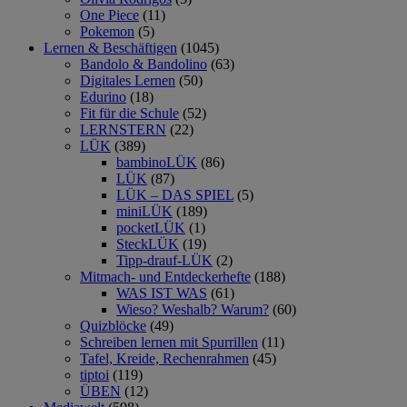
One Piece
(11)
Pokemon
(5)
Lernen & Beschäftigen
(1045)
Bandolo & Bandolino
(63)
Digitales Lernen
(50)
Edurino
(18)
Fit für die Schule
(52)
LERNSTERN
(22)
LÜK
(389)
bambinoLÜK
(86)
LÜK
(87)
LÜK – DAS SPIEL
(5)
miniLÜK
(189)
pocketLÜK
(1)
SteckLÜK
(19)
Tipp-drauf-LÜK
(2)
Mitmach- und Entdeckerhefte
(188)
WAS IST WAS
(61)
Wieso? Weshalb? Warum?
(60)
Quizblöcke
(49)
Schreiben lernen mit Spurrillen
(11)
Tafel, Kreide, Rechenrahmen
(45)
tiptoi
(119)
ÜBEN
(12)