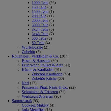
1000 Teile
(56)
150 Teile
(8)
1500 Teile
(1)
200 Teile
(11)
2000 Teile
(4)
3000 Teile
(2)
3x24 Teile
(6)
3x48 Teile
(7)
500 Teile
(3)
60 Teile
(4)
Würfelpuzzle
(2)
Zubehör
(5)
Rollenspiel, Verkleiden & Co.
(307)
Besen & Haushalt
(30)
Feuerwehr, Polizei & Arzt
(44)
Küche & Kaufladen
(91)
Zubehör Kaufladen
(45)
Zubehör Küche
(60)
Nerf
(12)
Prinzessin, Pirat, Ninja & Co.
(22)
Schminken & Frisieren
(21)
Werkzeug & Garten
(90)
Sammelspaß
(93)
Cookeez Makery
(4)
Jada Metalfigs
(18)