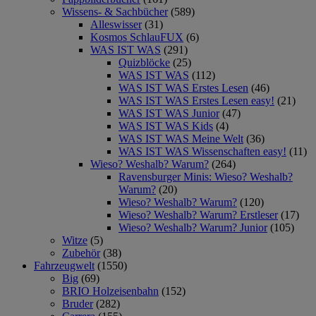
Wissens- & Sachbücher
(589)
Alleswisser
(31)
Kosmos SchlauFUX
(6)
WAS IST WAS
(291)
Quizblöcke
(25)
WAS IST WAS
(112)
WAS IST WAS Erstes Lesen
(46)
WAS IST WAS Erstes Lesen easy!
(21)
WAS IST WAS Junior
(47)
WAS IST WAS Kids
(4)
WAS IST WAS Meine Welt
(36)
WAS IST WAS Wissenschaften easy!
(11)
Wieso? Weshalb? Warum?
(264)
Ravensburger Minis: Wieso? Weshalb?
Warum?
(20)
Wieso? Weshalb? Warum?
(120)
Wieso? Weshalb? Warum? Erstleser
(17)
Wieso? Weshalb? Warum? Junior
(105)
Witze
(5)
Zubehör
(38)
Fahrzeugwelt
(1550)
Big
(69)
BRIO Holzeisenbahn
(152)
Bruder
(282)