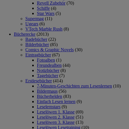
Revell Zubehör
(70)
Schiffe
(4)
Star Wars
(5)
Supermag
(11)
Ugears
(6)
VTech Marble Rush
(8)
Bücherecke
(2013)
Badebücher
(22)
Bilderbücher
(85)
Comics & Graphic Novels
(30)
Eintragbücher
(67)
Fotoalben
(1)
Freundealben
(44)
Notizbücher
(8)
Tagebücher
(7)
Erstlesebücher
(414)
7-Minuten-Geschichten zum Lesenlernen
(10)
Bildermaus
(56)
Bücherhelden
(83)
Einfach Lesen lernen
(9)
Leselernstars
(9)
Leselöwen 1. Klasse
(69)
Leselöwen 2. Klasse
(51)
Leselöwen 3. Klasse
(13)
Leselöwen Lesetraining
(10)