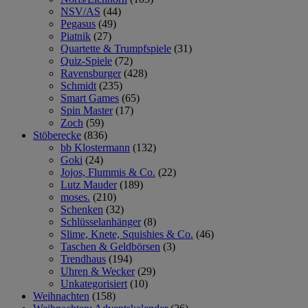
NSV/AS
(44)
Pegasus
(49)
Piatnik
(27)
Quartette & Trumpfspiele
(31)
Quiz-Spiele
(72)
Ravensburger
(428)
Schmidt
(235)
Smart Games
(65)
Spin Master
(17)
Zoch
(59)
Stöberecke
(836)
bb Klostermann
(132)
Goki
(24)
Jojos, Flummis & Co.
(22)
Lutz Mauder
(189)
moses.
(210)
Schenken
(32)
Schlüsselanhänger
(8)
Slime, Knete, Squishies & Co.
(46)
Taschen & Geldbörsen
(3)
Trendhaus
(194)
Uhren & Wecker
(29)
Unkategorisiert
(10)
Weihnachten
(158)