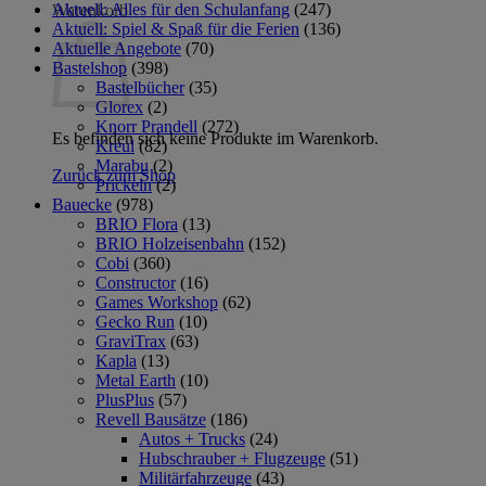
Aktuell: Alles für den Schulanfang
(247)
Warenkorb
Aktuell: Spiel & Spaß für die Ferien
(136)
Aktuelle Angebote
(70)
Bastelshop
(398)
Bastelbücher
(35)
Glorex
(2)
Knorr Prandell
(272)
Es befinden sich keine Produkte im Warenkorb.
Kreul
(82)
Marabu
(2)
Zurück zum Shop
Prickeln
(2)
Bauecke
(978)
BRIO Flora
(13)
BRIO Holzeisenbahn
(152)
Cobi
(360)
Constructor
(16)
Games Workshop
(62)
Gecko Run
(10)
GraviTrax
(63)
Kapla
(13)
Metal Earth
(10)
PlusPlus
(57)
Revell Bausätze
(186)
Autos + Trucks
(24)
Hubschrauber + Flugzeuge
(51)
Militärfahrzeuge
(43)