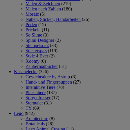
Malen & Zeichnen
(219)
Malen nach Zahlen
(180)
Mosaic
(5)
Nähen, Sticken, Handarbeiten
(26)
Perlen
(15)
Prickeln
(11)
So Slime
(3)
Spiral-Designer
(2)
Stempelspaß
(33)
Stickerspaß
(119)
Style 4 Ever
(2)
Xoomy
(6)
Zaubermalbücher
(51)
Kuschelecke
(326)
Gewichtstiere by Astrup
(8)
Hand- und Fingerpuppen
(27)
Interaktive Tiere
(70)
Plüschtiere
(137)
Sorgenfresser
(17)
Sterntaler
(31)
TY
(69)
Lego
(942)
Architecture
(8)
Botanicals
(26)
Lego Animal Crosing
(11)