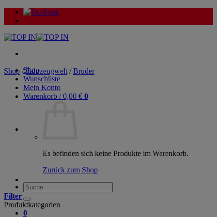
Zum
Inhalt
springen
Shop
Shop
/
Fahrzeugwelt
/
Bruder
Wunschliste
Mein Konto
Warenkorb /
0,00
€
0
Es befinden sich keine Produkte im Warenkorb.
Zurück zum Shop
Suche
nach:
Filter
Produktkategorien
0