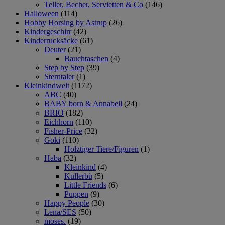
Teller, Becher, Servietten & Co
(146)
Halloween
(114)
Hobby Horsing by Astrup
(26)
Kindergeschirr
(42)
Kinderrucksäcke
(61)
Deuter
(21)
Bauchtaschen
(4)
Step by Step
(39)
Sterntaler
(1)
Kleinkindwelt
(1172)
ABC
(40)
BABY born & Annabell
(24)
BRIO
(182)
Eichhorn
(110)
Fisher-Price
(32)
Goki
(110)
Holztiger Tiere/Figuren
(1)
Haba
(32)
Kleinkind
(4)
Kullerbü
(5)
Little Friends
(6)
Puppen
(9)
Happy People
(30)
Lena/SES
(50)
moses.
(19)