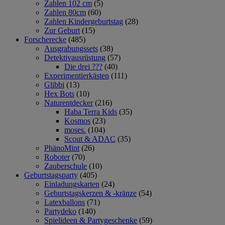
Zahlen 102 cm
(5)
Zahlen 80cm
(60)
Zahlen Kindergeburtstag
(28)
Zur Geburt
(15)
Forscherecke
(485)
Ausgrabungssets
(38)
Detektivausrüstung
(57)
Die drei ???
(40)
Experimentierkästen
(111)
Glibbi
(13)
Hex Bots
(10)
Naturentdecker
(216)
Haba Terra Kids
(35)
Kosmos
(23)
moses.
(104)
Scout & ADAC
(35)
PhänoMint
(26)
Roboter
(70)
Zauberschule
(10)
Geburtstagsparty
(405)
Einladungskarten
(24)
Geburtstagskerzen & -kränze
(54)
Latexballons
(71)
Partydeko
(140)
Spielideen & Partygeschenke
(59)