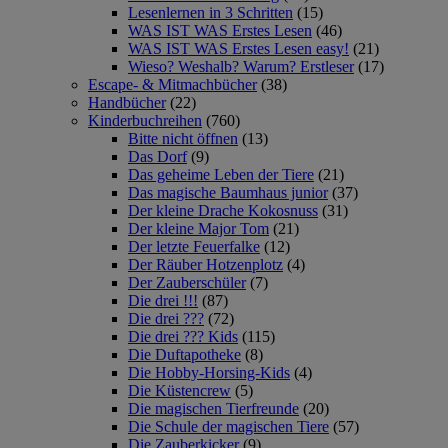
Lesenlernen in 3 Schritten
(15)
WAS IST WAS Erstes Lesen
(46)
WAS IST WAS Erstes Lesen easy!
(21)
Wieso? Weshalb? Warum? Erstleser
(17)
Escape- & Mitmachbücher
(38)
Handbücher
(22)
Kinderbuchreihen
(760)
Bitte nicht öffnen
(13)
Das Dorf
(9)
Das geheime Leben der Tiere
(21)
Das magische Baumhaus junior
(37)
Der kleine Drache Kokosnuss
(31)
Der kleine Major Tom
(21)
Der letzte Feuerfalke
(12)
Der Räuber Hotzenplotz
(4)
Der Zauberschüler
(7)
Die drei !!!
(87)
Die drei ???
(72)
Die drei ??? Kids
(115)
Die Duftapotheke
(8)
Die Hobby-Horsing-Kids
(4)
Die Küstencrew
(5)
Die magischen Tierfreunde
(20)
Die Schule der magischen Tiere
(57)
Die Zauberkicker
(9)