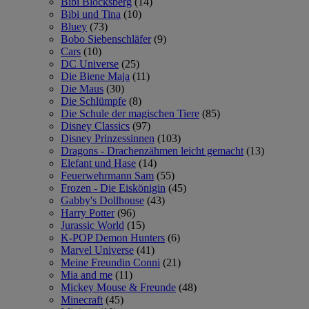
Bibi Blocksberg
(14)
Bibi und Tina
(10)
Bluey
(73)
Bobo Siebenschläfer
(9)
Cars
(10)
DC Universe
(25)
Die Biene Maja
(11)
Die Maus
(30)
Die Schlümpfe
(8)
Die Schule der magischen Tiere
(85)
Disney Classics
(97)
Disney Prinzessinnen
(103)
Dragons - Drachenzähmen leicht gemacht
(13)
Elefant und Hase
(14)
Feuerwehrmann Sam
(55)
Frozen - Die Eiskönigin
(45)
Gabby's Dollhouse
(43)
Harry Potter
(96)
Jurassic World
(15)
K-POP Demon Hunters
(6)
Marvel Universe
(41)
Meine Freundin Conni
(21)
Mia and me
(11)
Mickey Mouse & Freunde
(48)
Minecraft
(45)