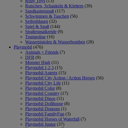
Rolly Toys
(13)
Rutschen, Schaukeln & Klettern
(39)
Sandkastenspaß
(117)
Schwimmen & Tauchen
(56)
Seifenblasen
(32)
Spiel & Spaß
(144)
Straßenmalkreide
(9)
Trampoline
(16)
Wasserpistolen & Wasserbomben
(28)
Playmobil
(476)
Animals + Friends
(7)
DFB
(9)
Monster High
(11)
Playmobil 1,2,3
(15)
Playmobil Asterix
(15)
Playmobil City Action / Action Heroes
(56)
Playmobil City Life
(11)
Playmobil Color
(8)
Playmobil Country
(17)
Playmobil Dinos
(11)
Playmobil Dollhouse
(8)
Playmobil Dragons
(1)
Playmobil FamilyFun
(3)
Playmobil Horses of Waterfall
(7)
Playmobil Junior
(37)