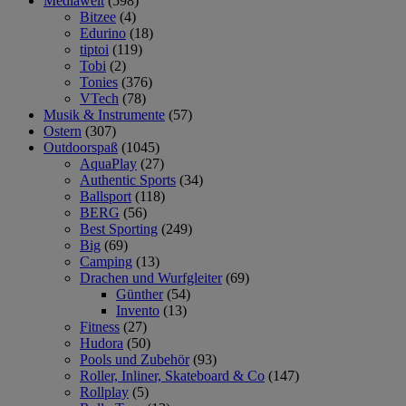
Mediawelt
(598)
Bitzee
(4)
Edurino
(18)
tiptoi
(119)
Tobi
(2)
Tonies
(376)
VTech
(78)
Musik & Instrumente
(57)
Ostern
(307)
Outdoorspaß
(1045)
AquaPlay
(27)
Authentic Sports
(34)
Ballsport
(118)
BERG
(56)
Best Sporting
(249)
Big
(69)
Camping
(13)
Drachen und Wurfgleiter
(69)
Günther
(54)
Invento
(13)
Fitness
(27)
Hudora
(50)
Pools und Zubehör
(93)
Roller, Inliner, Skateboard & Co
(147)
Rollplay
(5)