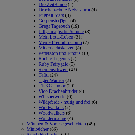
Die ZeitBande
(5)
Drachenschule Nebelsturm
(4)
Fußball-Stars
(8)
Gespensterjäger
(4)
Gregs Tagebuch
(19)
Lillys magische Schuhe
(8)
Mein Lotta-Leben
(31)
Meine Freundin Conni
(7)
Mitternachtskatzen
(4)
Pettersson und Findus
(10)
Racing Legends
(2)
Ruby Fairygale
(5)
Sternenschweif
(43)
Tafiti
(24)
Tiger Warrior
(2)
TKKG Junior
(20)
Vico Drachenbruder
(4)
Whisperworld
(6)
Wildpferde - mutig und frei
(6)
Windwalkers
(2)
Woodwalkers
(6)
Wundermähne
(4)
Märchen & Vorlesegeschichten
(49)
Minibücher
(66)
Pappbilderbücher
(161)