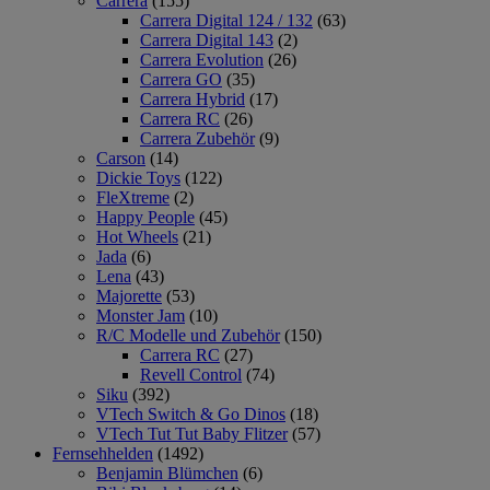
Carrera
(155)
Carrera Digital 124 / 132
(63)
Carrera Digital 143
(2)
Carrera Evolution
(26)
Carrera GO
(35)
Carrera Hybrid
(17)
Carrera RC
(26)
Carrera Zubehör
(9)
Carson
(14)
Dickie Toys
(122)
FleXtreme
(2)
Happy People
(45)
Hot Wheels
(21)
Jada
(6)
Lena
(43)
Majorette
(53)
Monster Jam
(10)
R/C Modelle und Zubehör
(150)
Carrera RC
(27)
Revell Control
(74)
Siku
(392)
VTech Switch & Go Dinos
(18)
VTech Tut Tut Baby Flitzer
(57)
Fernsehhelden
(1492)
Benjamin Blümchen
(6)