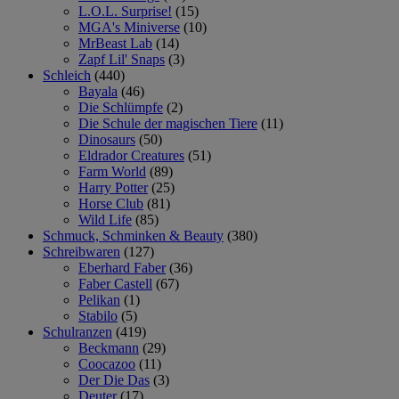
L.O.L. Surprise!
(15)
MGA's Miniverse
(10)
MrBeast Lab
(14)
Zapf Lil' Snaps
(3)
Schleich
(440)
Bayala
(46)
Die Schlümpfe
(2)
Die Schule der magischen Tiere
(11)
Dinosaurs
(50)
Eldrador Creatures
(51)
Farm World
(89)
Harry Potter
(25)
Horse Club
(81)
Wild Life
(85)
Schmuck, Schminken & Beauty
(380)
Schreibwaren
(127)
Eberhard Faber
(36)
Faber Castell
(67)
Pelikan
(1)
Stabilo
(5)
Schulranzen
(419)
Beckmann
(29)
Coocazoo
(11)
Der Die Das
(3)
Deuter
(17)