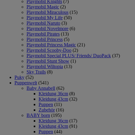
Playmobil Knights
(7)
Playmobil Magic
(2)
Playmobil Miraculous
(15)
Playmobil My Life
(50)
Playmobil Naruto
(3)
Playmobil Novelmore
(6)
Playmobil Pirates
(13)
Playmobil Princess
(5)
Playmobil Princess Magic
(21)
Playmobil Scooby-Doo
(2)
Playmobil Special PLUS/ Friends/ DuoPack
(37)
Playmobil Stunt Show
(1)
Playmobil Wiltopia
(13)
Sky Trails
(8)
Puky
(52)
Puppenwelt
(541)
Baby Annabell
(62)
Kleidung 36cm
(8)
Kleidung 43cm
(32)
Puppen
(11)
Zubehör
(16)
BABY born
(195)
Kleidung 36cm
(17)
Kleidung 43cm
(91)
Puppen
(44)