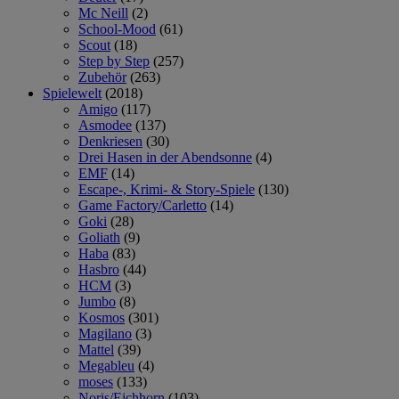
Mc Neill
(2)
School-Mood
(61)
Scout
(18)
Step by Step
(257)
Zubehör
(263)
Spielewelt
(2018)
Amigo
(117)
Asmodee
(137)
Denkriesen
(30)
Drei Hasen in der Abendsonne
(4)
EMF
(14)
Escape-, Krimi- & Story-Spiele
(130)
Game Factory/Carletto
(14)
Goki
(28)
Goliath
(9)
Haba
(83)
Hasbro
(44)
HCM
(3)
Jumbo
(8)
Kosmos
(301)
Magilano
(3)
Mattel
(39)
Megableu
(4)
moses
(133)
Noris/Eichhorn
(103)