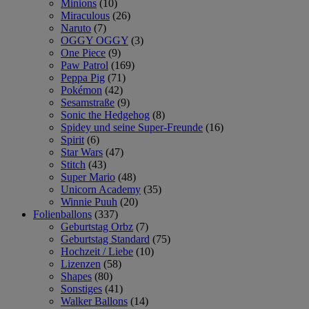
Minions
(10)
Miraculous
(26)
Naruto
(7)
OGGY OGGY
(3)
One Piece
(9)
Paw Patrol
(169)
Peppa Pig
(71)
Pokémon
(42)
Sesamstraße
(9)
Sonic the Hedgehog
(8)
Spidey und seine Super-Freunde
(16)
Spirit
(6)
Star Wars
(47)
Stitch
(43)
Super Mario
(48)
Unicorn Academy
(35)
Winnie Puuh
(20)
Folienballons
(337)
Geburtstag Orbz
(7)
Geburtstag Standard
(75)
Hochzeit / Liebe
(10)
Lizenzen
(58)
Shapes
(80)
Sonstiges
(41)
Walker Ballons
(14)