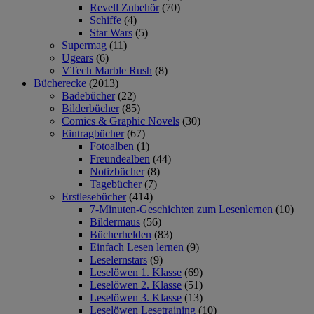
Revell Zubehör
(70)
Schiffe
(4)
Star Wars
(5)
Supermag
(11)
Ugears
(6)
VTech Marble Rush
(8)
Bücherecke
(2013)
Badebücher
(22)
Bilderbücher
(85)
Comics & Graphic Novels
(30)
Eintragbücher
(67)
Fotoalben
(1)
Freundealben
(44)
Notizbücher
(8)
Tagebücher
(7)
Erstlesebücher
(414)
7-Minuten-Geschichten zum Lesenlernen
(10)
Bildermaus
(56)
Bücherhelden
(83)
Einfach Lesen lernen
(9)
Leselernstars
(9)
Leselöwen 1. Klasse
(69)
Leselöwen 2. Klasse
(51)
Leselöwen 3. Klasse
(13)
Leselöwen Lesetraining
(10)