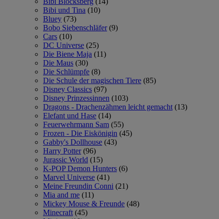
Bibi Blocksberg
(14)
Bibi und Tina
(10)
Bluey
(73)
Bobo Siebenschläfer
(9)
Cars
(10)
DC Universe
(25)
Die Biene Maja
(11)
Die Maus
(30)
Die Schlümpfe
(8)
Die Schule der magischen Tiere
(85)
Disney Classics
(97)
Disney Prinzessinnen
(103)
Dragons - Drachenzähmen leicht gemacht
(13)
Elefant und Hase
(14)
Feuerwehrmann Sam
(55)
Frozen - Die Eiskönigin
(45)
Gabby's Dollhouse
(43)
Harry Potter
(96)
Jurassic World
(15)
K-POP Demon Hunters
(6)
Marvel Universe
(41)
Meine Freundin Conni
(21)
Mia and me
(11)
Mickey Mouse & Freunde
(48)
Minecraft
(45)