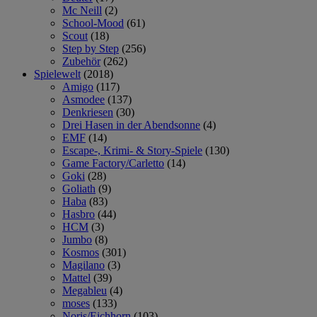
Mc Neill
(2)
School-Mood
(61)
Scout
(18)
Step by Step
(256)
Zubehör
(262)
Spielewelt
(2018)
Amigo
(117)
Asmodee
(137)
Denkriesen
(30)
Drei Hasen in der Abendsonne
(4)
EMF
(14)
Escape-, Krimi- & Story-Spiele
(130)
Game Factory/Carletto
(14)
Goki
(28)
Goliath
(9)
Haba
(83)
Hasbro
(44)
HCM
(3)
Jumbo
(8)
Kosmos
(301)
Magilano
(3)
Mattel
(39)
Megableu
(4)
moses
(133)
Noris/Eichhorn
(103)