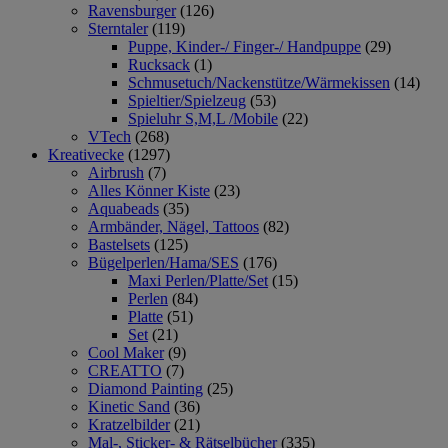
Ravensburger
(126)
Sterntaler
(119)
Puppe, Kinder-/ Finger-/ Handpuppe
(29)
Rucksack
(1)
Schmusetuch/Nackenstütze/Wärmekissen
(14)
Spieltier/Spielzeug
(53)
Spieluhr S,M,L /Mobile
(22)
VTech
(268)
Kreativecke
(1297)
Airbrush
(7)
Alles Könner Kiste
(23)
Aquabeads
(35)
Armbänder, Nägel, Tattoos
(82)
Bastelsets
(125)
Bügelperlen/Hama/SES
(176)
Maxi Perlen/Platte/Set
(15)
Perlen
(84)
Platte
(51)
Set
(21)
Cool Maker
(9)
CREATTO
(7)
Diamond Painting
(25)
Kinetic Sand
(36)
Kratzelbilder
(21)
Mal-, Sticker- & Rätselbücher
(335)