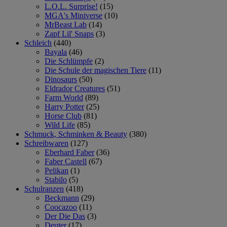
L.O.L. Surprise!
(15)
MGA's Miniverse
(10)
MrBeast Lab
(14)
Zapf Lil' Snaps
(3)
Schleich
(440)
Bayala
(46)
Die Schlümpfe
(2)
Die Schule der magischen Tiere
(11)
Dinosaurs
(50)
Eldrador Creatures
(51)
Farm World
(89)
Harry Potter
(25)
Horse Club
(81)
Wild Life
(85)
Schmuck, Schminken & Beauty
(380)
Schreibwaren
(127)
Eberhard Faber
(36)
Faber Castell
(67)
Pelikan
(1)
Stabilo
(5)
Schulranzen
(418)
Beckmann
(29)
Coocazoo
(11)
Der Die Das
(3)
Deuter
(17)