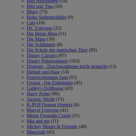
Bibi Blocksberg
(14)
Bibi und Tina
(10)
Bluey
(73)
Bobo Siebenschläfer
(9)
Cars
(10)
DC Universe
(25)
Die Biene Maja
(11)
Die Maus
(30)
Die Schlümpfe
(8)
Die Schule der magischen Tiere
(85)
Disney Classics
(97)
Disney Prinzessinnen
(103)
Dragons - Drachenzähmen leicht gemacht
(13)
Elefant und Hase
(14)
Feuerwehrmann Sam
(55)
Frozen - Die Eiskönigin
(45)
Gabby's Dollhouse
(43)
Harry Potter
(96)
Jurassic World
(15)
K-POP Demon Hunters
(6)
Marvel Universe
(41)
Meine Freundin Conni
(21)
Mia and me
(11)
Mickey Mouse & Freunde
(48)
Minecraft
(45)