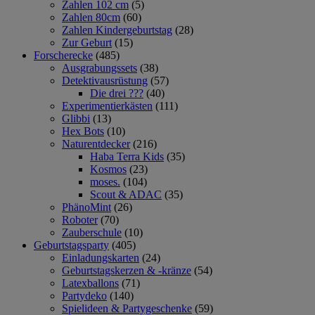
Zahlen 102 cm
(5)
Zahlen 80cm
(60)
Zahlen Kindergeburtstag
(28)
Zur Geburt
(15)
Forscherecke
(485)
Ausgrabungssets
(38)
Detektivausrüstung
(57)
Die drei ???
(40)
Experimentierkästen
(111)
Glibbi
(13)
Hex Bots
(10)
Naturentdecker
(216)
Haba Terra Kids
(35)
Kosmos
(23)
moses.
(104)
Scout & ADAC
(35)
PhänoMint
(26)
Roboter
(70)
Zauberschule
(10)
Geburtstagsparty
(405)
Einladungskarten
(24)
Geburtstagskerzen & -kränze
(54)
Latexballons
(71)
Partydeko
(140)
Spielideen & Partygeschenke
(59)