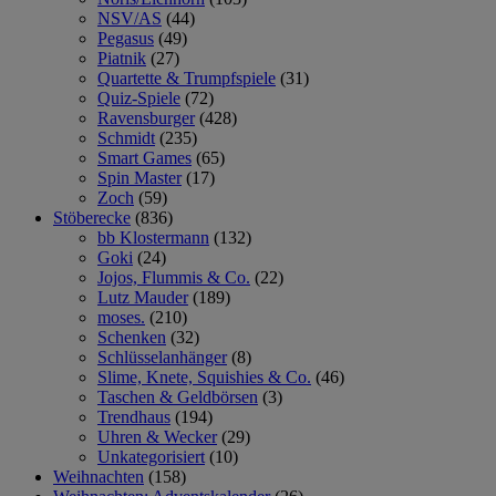
NSV/AS
(44)
Pegasus
(49)
Piatnik
(27)
Quartette & Trumpfspiele
(31)
Quiz-Spiele
(72)
Ravensburger
(428)
Schmidt
(235)
Smart Games
(65)
Spin Master
(17)
Zoch
(59)
Stöberecke
(836)
bb Klostermann
(132)
Goki
(24)
Jojos, Flummis & Co.
(22)
Lutz Mauder
(189)
moses.
(210)
Schenken
(32)
Schlüsselanhänger
(8)
Slime, Knete, Squishies & Co.
(46)
Taschen & Geldbörsen
(3)
Trendhaus
(194)
Uhren & Wecker
(29)
Unkategorisiert
(10)
Weihnachten
(158)