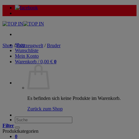
Zum
Inhalt
springen
Shop
Shop
/
Fahrzeugwelt
/
Bruder
Wunschliste
Mein Konto
Warenkorb /
0,00
€
0
Es befinden sich keine Produkte im Warenkorb.
Zurück zum Shop
Suche
nach:
Filter
Produktkategorien
0