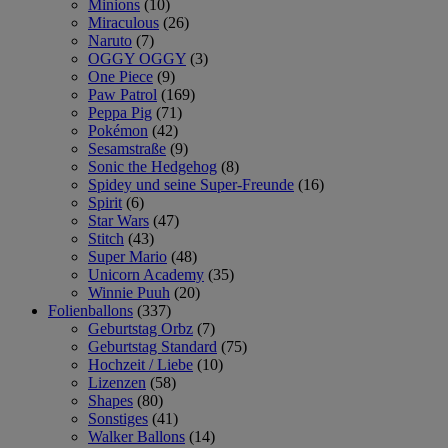
Minions
(10)
Miraculous
(26)
Naruto
(7)
OGGY OGGY
(3)
One Piece
(9)
Paw Patrol
(169)
Peppa Pig
(71)
Pokémon
(42)
Sesamstraße
(9)
Sonic the Hedgehog
(8)
Spidey und seine Super-Freunde
(16)
Spirit
(6)
Star Wars
(47)
Stitch
(43)
Super Mario
(48)
Unicorn Academy
(35)
Winnie Puuh
(20)
Folienballons
(337)
Geburtstag Orbz
(7)
Geburtstag Standard
(75)
Hochzeit / Liebe
(10)
Lizenzen
(58)
Shapes
(80)
Sonstiges
(41)
Walker Ballons
(14)