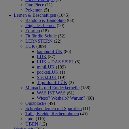
One Piece
(11)
Pokemon
(5)
Lernen & Beschäftigen
(1045)
Bandolo & Bandolino
(63)
Digitales Lernen
(50)
Edurino
(18)
Fit für die Schule
(52)
LERNSTERN
(22)
LÜK
(389)
bambinoLÜK
(86)
LÜK
(87)
LÜK – DAS SPIEL
(5)
miniLÜK
(189)
pocketLÜK
(1)
SteckLÜK
(19)
Tipp-drauf-LÜK
(2)
Mitmach- und Entdeckerhefte
(188)
WAS IST WAS
(61)
Wieso? Weshalb? Warum?
(60)
Quizblöcke
(49)
Schreiben lernen mit Spurrillen
(11)
Tafel, Kreide, Rechenrahmen
(45)
tiptoi
(119)
ÜBEN
(12)