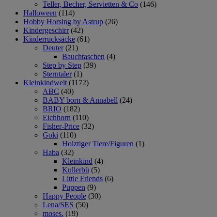
Teller, Becher, Servietten & Co
(146)
Halloween
(114)
Hobby Horsing by Astrup
(26)
Kindergeschirr
(42)
Kinderrucksäcke
(61)
Deuter
(21)
Bauchtaschen
(4)
Step by Step
(39)
Sterntaler
(1)
Kleinkindwelt
(1172)
ABC
(40)
BABY born & Annabell
(24)
BRIO
(182)
Eichhorn
(110)
Fisher-Price
(32)
Goki
(110)
Holztiger Tiere/Figuren
(1)
Haba
(32)
Kleinkind
(4)
Kullerbü
(5)
Little Friends
(6)
Puppen
(9)
Happy People
(30)
Lena/SES
(50)
moses.
(19)