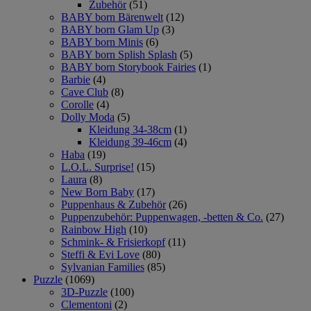
Zubehör
(51)
BABY born Bärenwelt
(12)
BABY born Glam Up
(3)
BABY born Minis
(6)
BABY born Splish Splash
(5)
BABY born Storybook Fairies
(1)
Barbie
(4)
Cave Club
(8)
Corolle
(4)
Dolly Moda
(5)
Kleidung 34-38cm
(1)
Kleidung 39-46cm
(4)
Haba
(19)
L.O.L. Surprise!
(15)
Laura
(8)
New Born Baby
(17)
Puppenhaus & Zubehör
(26)
Puppenzubehör: Puppenwagen, -betten & Co.
(27)
Rainbow High
(10)
Schmink- & Frisierkopf
(11)
Steffi & Evi Love
(80)
Sylvanian Families
(85)
Puzzle
(1069)
3D-Puzzle
(100)
Clementoni
(2)