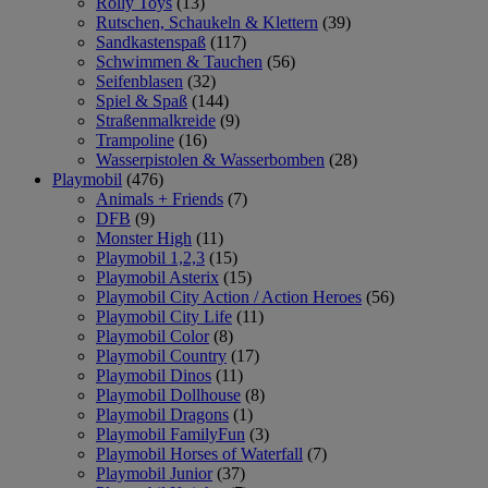
Rolly Toys
(13)
Rutschen, Schaukeln & Klettern
(39)
Sandkastenspaß
(117)
Schwimmen & Tauchen
(56)
Seifenblasen
(32)
Spiel & Spaß
(144)
Straßenmalkreide
(9)
Trampoline
(16)
Wasserpistolen & Wasserbomben
(28)
Playmobil
(476)
Animals + Friends
(7)
DFB
(9)
Monster High
(11)
Playmobil 1,2,3
(15)
Playmobil Asterix
(15)
Playmobil City Action / Action Heroes
(56)
Playmobil City Life
(11)
Playmobil Color
(8)
Playmobil Country
(17)
Playmobil Dinos
(11)
Playmobil Dollhouse
(8)
Playmobil Dragons
(1)
Playmobil FamilyFun
(3)
Playmobil Horses of Waterfall
(7)
Playmobil Junior
(37)