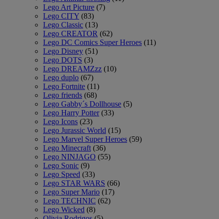
Lego Art Picture
(7)
Lego CITY
(83)
Lego Classic
(13)
Lego CREATOR
(62)
Lego DC Comics Super Heroes
(11)
Lego Disney
(51)
Lego DOTS
(3)
Lego DREAMZzz
(10)
Lego duplo
(67)
Lego Fortnite
(11)
Lego friends
(68)
Lego Gabby´s Dollhouse
(5)
Lego Harry Potter
(33)
Lego Icons
(23)
Lego Jurassic World
(15)
Lego Marvel Super Heroes
(59)
Lego Minecraft
(36)
Lego NINJAGO
(55)
Lego Sonic
(9)
Lego Speed
(33)
Lego STAR WARS
(66)
Lego Super Mario
(17)
Lego TECHNIC
(62)
Lego Wicked
(8)
Olivia Rodrigos
(5)