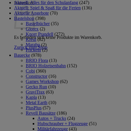
Aktuell: Alles für den Schulanfang
(247)
Warenkorb
Aktuell: Spiel & Spaß für die Ferien
(136)
Aktuelle Angebote
(70)
Bastelshop
(398)
Bastelbücher
(35)
Glorex
(2)
Knorr Prandell
(272)
Es befinden sich keine Produkte im Warenkorb.
Kreul
(82)
Marabu
(2)
Zurück zum Shop
Prickeln
(2)
Bauecke
(978)
BRIO Flora
(13)
BRIO Holzeisenbahn
(152)
Cobi
(360)
Constructor
(16)
Games Workshop
(62)
Gecko Run
(10)
GraviTrax
(63)
Kapla
(13)
Metal Earth
(10)
PlusPlus
(57)
Revell Bausätze
(186)
Autos + Trucks
(24)
Hubschrauber + Flugzeuge
(51)
Militärfahrzeuge
(43)