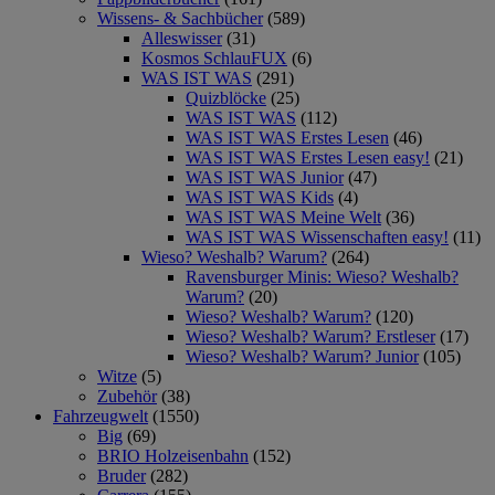
Wissens- & Sachbücher
(589)
Alleswisser
(31)
Kosmos SchlauFUX
(6)
WAS IST WAS
(291)
Quizblöcke
(25)
WAS IST WAS
(112)
WAS IST WAS Erstes Lesen
(46)
WAS IST WAS Erstes Lesen easy!
(21)
WAS IST WAS Junior
(47)
WAS IST WAS Kids
(4)
WAS IST WAS Meine Welt
(36)
WAS IST WAS Wissenschaften easy!
(11)
Wieso? Weshalb? Warum?
(264)
Ravensburger Minis: Wieso? Weshalb?
Warum?
(20)
Wieso? Weshalb? Warum?
(120)
Wieso? Weshalb? Warum? Erstleser
(17)
Wieso? Weshalb? Warum? Junior
(105)
Witze
(5)
Zubehör
(38)
Fahrzeugwelt
(1550)
Big
(69)
BRIO Holzeisenbahn
(152)
Bruder
(282)