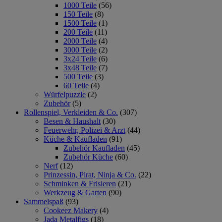
1000 Teile
(56)
150 Teile
(8)
1500 Teile
(1)
200 Teile
(11)
2000 Teile
(4)
3000 Teile
(2)
3x24 Teile
(6)
3x48 Teile
(7)
500 Teile
(3)
60 Teile
(4)
Würfelpuzzle
(2)
Zubehör
(5)
Rollenspiel, Verkleiden & Co.
(307)
Besen & Haushalt
(30)
Feuerwehr, Polizei & Arzt
(44)
Küche & Kaufladen
(91)
Zubehör Kaufladen
(45)
Zubehör Küche
(60)
Nerf
(12)
Prinzessin, Pirat, Ninja & Co.
(22)
Schminken & Frisieren
(21)
Werkzeug & Garten
(90)
Sammelspaß
(93)
Cookeez Makery
(4)
Jada Metalfigs
(18)