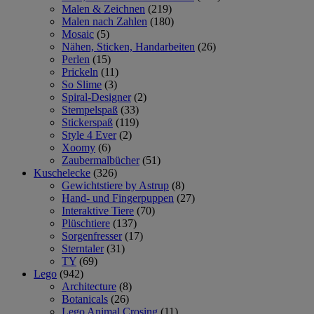
Malen & Zeichnen
(219)
Malen nach Zahlen
(180)
Mosaic
(5)
Nähen, Sticken, Handarbeiten
(26)
Perlen
(15)
Prickeln
(11)
So Slime
(3)
Spiral-Designer
(2)
Stempelspaß
(33)
Stickerspaß
(119)
Style 4 Ever
(2)
Xoomy
(6)
Zaubermalbücher
(51)
Kuschelecke
(326)
Gewichtstiere by Astrup
(8)
Hand- und Fingerpuppen
(27)
Interaktive Tiere
(70)
Plüschtiere
(137)
Sorgenfresser
(17)
Sterntaler
(31)
TY
(69)
Lego
(942)
Architecture
(8)
Botanicals
(26)
Lego Animal Crosing
(11)