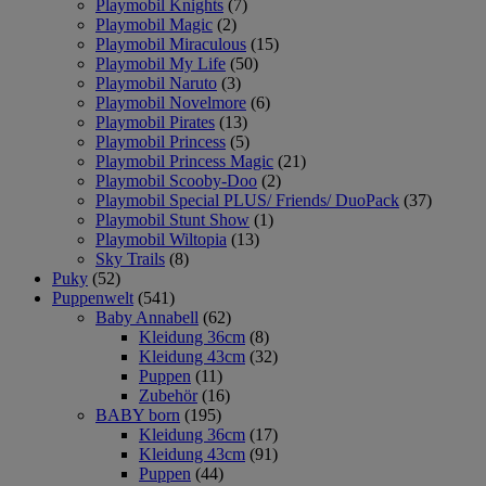
Playmobil Knights
(7)
Playmobil Magic
(2)
Playmobil Miraculous
(15)
Playmobil My Life
(50)
Playmobil Naruto
(3)
Playmobil Novelmore
(6)
Playmobil Pirates
(13)
Playmobil Princess
(5)
Playmobil Princess Magic
(21)
Playmobil Scooby-Doo
(2)
Playmobil Special PLUS/ Friends/ DuoPack
(37)
Playmobil Stunt Show
(1)
Playmobil Wiltopia
(13)
Sky Trails
(8)
Puky
(52)
Puppenwelt
(541)
Baby Annabell
(62)
Kleidung 36cm
(8)
Kleidung 43cm
(32)
Puppen
(11)
Zubehör
(16)
BABY born
(195)
Kleidung 36cm
(17)
Kleidung 43cm
(91)
Puppen
(44)