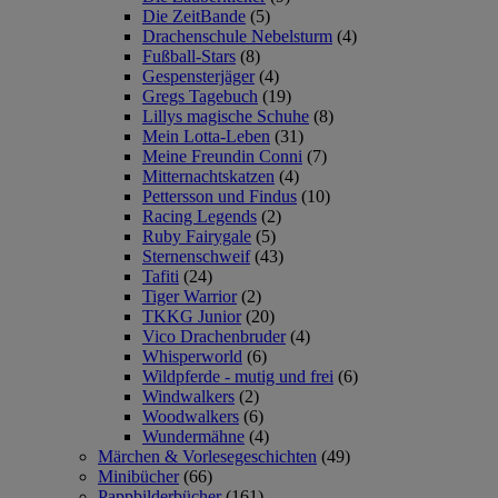
Die ZeitBande
(5)
Drachenschule Nebelsturm
(4)
Fußball-Stars
(8)
Gespensterjäger
(4)
Gregs Tagebuch
(19)
Lillys magische Schuhe
(8)
Mein Lotta-Leben
(31)
Meine Freundin Conni
(7)
Mitternachtskatzen
(4)
Pettersson und Findus
(10)
Racing Legends
(2)
Ruby Fairygale
(5)
Sternenschweif
(43)
Tafiti
(24)
Tiger Warrior
(2)
TKKG Junior
(20)
Vico Drachenbruder
(4)
Whisperworld
(6)
Wildpferde - mutig und frei
(6)
Windwalkers
(2)
Woodwalkers
(6)
Wundermähne
(4)
Märchen & Vorlesegeschichten
(49)
Minibücher
(66)
Pappbilderbücher
(161)