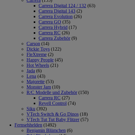
Carrera
(155)
Carrera Digital 124 / 132
(63)
Carrera Digital 143
(2)
Carrera Evolution
(26)
Carrera GO
(35)
Carrera Hybrid
(17)
Carrera RC
(26)
Carrera Zubehör
(9)
Carson
(14)
Dickie Toys
(122)
FleXtreme
(2)
Happy People
(45)
Hot Wheels
(21)
Jada
(6)
Lena
(43)
Majorette
(53)
Monster Jam
(10)
R/C Modelle und Zubehör
(150)
Carrera RC
(27)
Revell Control
(74)
Siku
(392)
VTech Switch & Go Dinos
(18)
VTech Tut Tut Baby Flitzer
(57)
Fernsehhelden
(1492)
Benjamin Blümchen
(6)