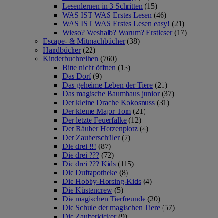
Lesenlernen in 3 Schritten
(15)
WAS IST WAS Erstes Lesen
(46)
WAS IST WAS Erstes Lesen easy!
(21)
Wieso? Weshalb? Warum? Erstleser
(17)
Escape- & Mitmachbücher
(38)
Handbücher
(22)
Kinderbuchreihen
(760)
Bitte nicht öffnen
(13)
Das Dorf
(9)
Das geheime Leben der Tiere
(21)
Das magische Baumhaus junior
(37)
Der kleine Drache Kokosnuss
(31)
Der kleine Major Tom
(21)
Der letzte Feuerfalke
(12)
Der Räuber Hotzenplotz
(4)
Der Zauberschüler
(7)
Die drei !!!
(87)
Die drei ???
(72)
Die drei ??? Kids
(115)
Die Duftapotheke
(8)
Die Hobby-Horsing-Kids
(4)
Die Küstencrew
(5)
Die magischen Tierfreunde
(20)
Die Schule der magischen Tiere
(57)
Die Zauberkicker
(9)