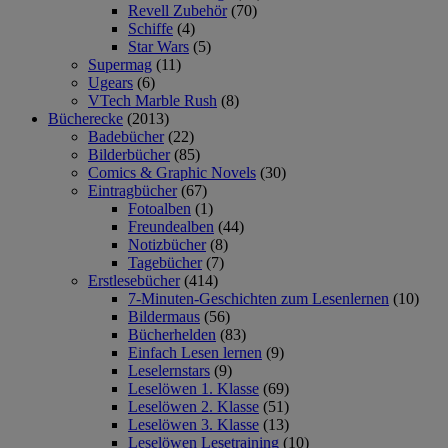
Revell Zubehör
(70)
Schiffe
(4)
Star Wars
(5)
Supermag
(11)
Ugears
(6)
VTech Marble Rush
(8)
Bücherecke
(2013)
Badebücher
(22)
Bilderbücher
(85)
Comics & Graphic Novels
(30)
Eintragbücher
(67)
Fotoalben
(1)
Freundealben
(44)
Notizbücher
(8)
Tagebücher
(7)
Erstlesebücher
(414)
7-Minuten-Geschichten zum Lesenlernen
(10)
Bildermaus
(56)
Bücherhelden
(83)
Einfach Lesen lernen
(9)
Leselernstars
(9)
Leselöwen 1. Klasse
(69)
Leselöwen 2. Klasse
(51)
Leselöwen 3. Klasse
(13)
Leselöwen Lesetraining
(10)