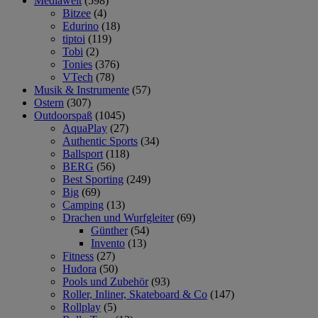
Mediawelt
(598)
Bitzee
(4)
Edurino
(18)
tiptoi
(119)
Tobi
(2)
Tonies
(376)
VTech
(78)
Musik & Instrumente
(57)
Ostern
(307)
Outdoorspaß
(1045)
AquaPlay
(27)
Authentic Sports
(34)
Ballsport
(118)
BERG
(56)
Best Sporting
(249)
Big
(69)
Camping
(13)
Drachen und Wurfgleiter
(69)
Günther
(54)
Invento
(13)
Fitness
(27)
Hudora
(50)
Pools und Zubehör
(93)
Roller, Inliner, Skateboard & Co
(147)
Rollplay
(5)