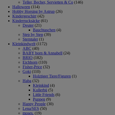
Teller, Becher, Servietten & Co
(146)
Halloween
(114)
Hobby Horsing by Astrup
(26)
Kindergeschirr
(42)
Kinderrucksäcke
(61)
Deuter
(21)
Bauchtaschen
(4)
Step by Step
(39)
Sterntaler
(1)
Kleinkindwelt
(1172)
ABC
(40)
BABY born & Annabell
(24)
BRIO
(182)
Eichhorn
(110)
Fisher-Price
(32)
Goki
(110)
Holztiger Tiere/Figuren
(1)
Haba
(32)
Kleinkind
(4)
Kullerbü
(5)
Little Friends
(6)
Puppen
(9)
Happy People
(30)
Lena/SES
(50)
moses.
(19)