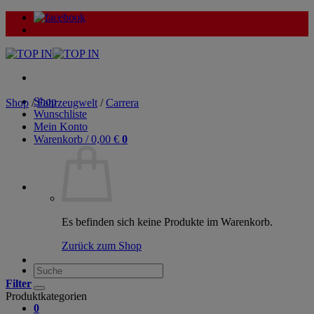
Zum
Inhalt
springen
Shop
Shop
/
Fahrzeugwelt
/
Carrera
Wunschliste
Mein Konto
Warenkorb /
0,00
€
0
Es befinden sich keine Produkte im Warenkorb.
Zurück zum Shop
Suche
nach:
Filter
Produktkategorien
0