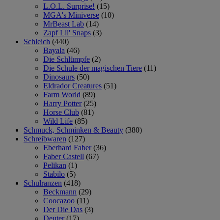
L.O.L. Surprise!
(15)
MGA's Miniverse
(10)
MrBeast Lab
(14)
Zapf Lil' Snaps
(3)
Schleich
(440)
Bayala
(46)
Die Schlümpfe
(2)
Die Schule der magischen Tiere
(11)
Dinosaurs
(50)
Eldrador Creatures
(51)
Farm World
(89)
Harry Potter
(25)
Horse Club
(81)
Wild Life
(85)
Schmuck, Schminken & Beauty
(380)
Schreibwaren
(127)
Eberhard Faber
(36)
Faber Castell
(67)
Pelikan
(1)
Stabilo
(5)
Schulranzen
(418)
Beckmann
(29)
Coocazoo
(11)
Der Die Das
(3)
Deuter
(17)