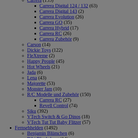
Carrera
(155)
Carrera Digital 124 / 132
(63)
Carrera Digital 143
(2)
Carrera Evolution
(26)
Carrera GO
(35)
Carrera Hybrid
(17)
Carrera RC
(26)
Carrera Zubehör
(9)
Carson
(14)
Dickie Toys
(122)
FleXtreme
(2)
Happy People
(45)
Hot Wheels
(21)
Jada
(6)
Lena
(43)
Majorette
(53)
Monster Jam
(10)
R/C Modelle und Zubehör
(150)
Carrera RC
(27)
Revell Control
(74)
Siku
(392)
VTech Switch & Go Dinos
(18)
VTech Tut Tut Baby Flitzer
(57)
Fernsehhelden
(1492)
Benjamin Blümchen
(6)