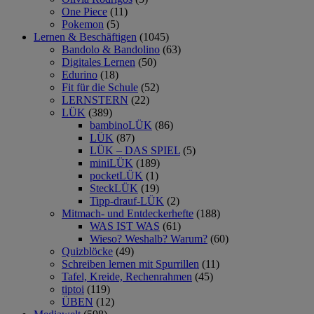
One Piece
(11)
Pokemon
(5)
Lernen & Beschäftigen
(1045)
Bandolo & Bandolino
(63)
Digitales Lernen
(50)
Edurino
(18)
Fit für die Schule
(52)
LERNSTERN
(22)
LÜK
(389)
bambinoLÜK
(86)
LÜK
(87)
LÜK – DAS SPIEL
(5)
miniLÜK
(189)
pocketLÜK
(1)
SteckLÜK
(19)
Tipp-drauf-LÜK
(2)
Mitmach- und Entdeckerhefte
(188)
WAS IST WAS
(61)
Wieso? Weshalb? Warum?
(60)
Quizblöcke
(49)
Schreiben lernen mit Spurrillen
(11)
Tafel, Kreide, Rechenrahmen
(45)
tiptoi
(119)
ÜBEN
(12)