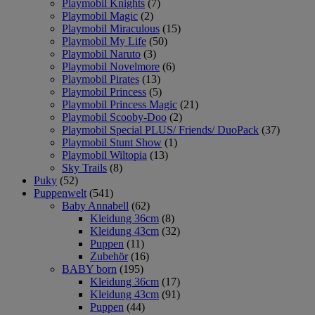
Playmobil Knights
(7)
Playmobil Magic
(2)
Playmobil Miraculous
(15)
Playmobil My Life
(50)
Playmobil Naruto
(3)
Playmobil Novelmore
(6)
Playmobil Pirates
(13)
Playmobil Princess
(5)
Playmobil Princess Magic
(21)
Playmobil Scooby-Doo
(2)
Playmobil Special PLUS/ Friends/ DuoPack
(37)
Playmobil Stunt Show
(1)
Playmobil Wiltopia
(13)
Sky Trails
(8)
Puky
(52)
Puppenwelt
(541)
Baby Annabell
(62)
Kleidung 36cm
(8)
Kleidung 43cm
(32)
Puppen
(11)
Zubehör
(16)
BABY born
(195)
Kleidung 36cm
(17)
Kleidung 43cm
(91)
Puppen
(44)