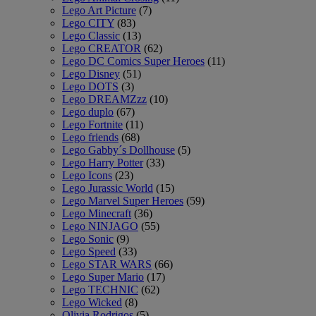
Lego Art Picture
(7)
Lego CITY
(83)
Lego Classic
(13)
Lego CREATOR
(62)
Lego DC Comics Super Heroes
(11)
Lego Disney
(51)
Lego DOTS
(3)
Lego DREAMZzz
(10)
Lego duplo
(67)
Lego Fortnite
(11)
Lego friends
(68)
Lego Gabby´s Dollhouse
(5)
Lego Harry Potter
(33)
Lego Icons
(23)
Lego Jurassic World
(15)
Lego Marvel Super Heroes
(59)
Lego Minecraft
(36)
Lego NINJAGO
(55)
Lego Sonic
(9)
Lego Speed
(33)
Lego STAR WARS
(66)
Lego Super Mario
(17)
Lego TECHNIC
(62)
Lego Wicked
(8)
Olivia Rodrigos
(5)