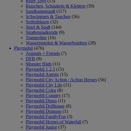
Rolly Toys
(13)
Rutschen, Schaukeln & Klettern
(39)
Sandkastenspaß
(117)
Schwimmen & Tauchen
(56)
Seifenblasen
(32)
Spiel & Spaß
(144)
Straßenmalkreide
(9)
Trampoline
(16)
Wasserpistolen & Wasserbomben
(28)
Playmobil
(476)
Animals + Friends
(7)
DFB
(9)
Monster High
(11)
Playmobil 1,2,3
(15)
Playmobil Asterix
(15)
Playmobil City Action / Action Heroes
(56)
Playmobil City Life
(11)
Playmobil Color
(8)
Playmobil Country
(17)
Playmobil Dinos
(11)
Playmobil Dollhouse
(8)
Playmobil Dragons
(1)
Playmobil FamilyFun
(3)
Playmobil Horses of Waterfall
(7)
Playmobil Junior
(37)