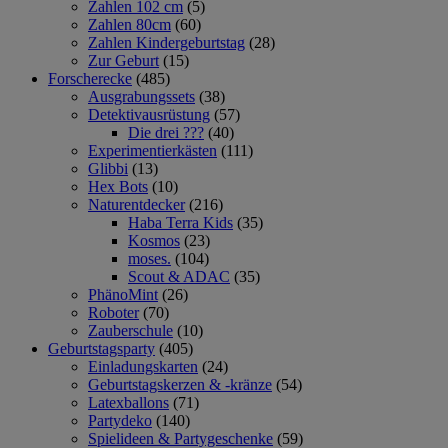
Zahlen 102 cm
(5)
Zahlen 80cm
(60)
Zahlen Kindergeburtstag
(28)
Zur Geburt
(15)
Forscherecke
(485)
Ausgrabungssets
(38)
Detektivausrüstung
(57)
Die drei ???
(40)
Experimentierkästen
(111)
Glibbi
(13)
Hex Bots
(10)
Naturentdecker
(216)
Haba Terra Kids
(35)
Kosmos
(23)
moses.
(104)
Scout & ADAC
(35)
PhänoMint
(26)
Roboter
(70)
Zauberschule
(10)
Geburtstagsparty
(405)
Einladungskarten
(24)
Geburtstagskerzen & -kränze
(54)
Latexballons
(71)
Partydeko
(140)
Spielideen & Partygeschenke
(59)