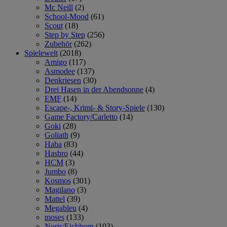
Mc Neill
(2)
School-Mood
(61)
Scout
(18)
Step by Step
(256)
Zubehör
(262)
Spielewelt
(2018)
Amigo
(117)
Asmodee
(137)
Denkriesen
(30)
Drei Hasen in der Abendsonne
(4)
EMF
(14)
Escape-, Krimi- & Story-Spiele
(130)
Game Factory/Carletto
(14)
Goki
(28)
Goliath
(9)
Haba
(83)
Hasbro
(44)
HCM
(3)
Jumbo
(8)
Kosmos
(301)
Magilano
(3)
Mattel
(39)
Megableu
(4)
moses
(133)
Noris/Eichhorn
(103)