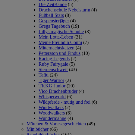
Die ZeitBande
(5)
Drachenschule Nebelsturm
(4)
Fußball-Stars
(8)
Gespensterjäger
(4)
Gregs Tagebuch
(19)
Lillys magische Schuhe
(8)
Mein Lotta-Leben
(31)
Meine Freundin Conni
(7)
Mitternachtskatzen
(4)
Pettersson und Findus
(10)
Racing Legends
(2)
Ruby Fairygale
(5)
Sternenschweif
(43)
Tafiti
(24)
Tiger Warrior
(2)
TKKG Junior
(20)
Vico Drachenbruder
(4)
Whisperworld
(6)
Wildpferde - mutig und frei
(6)
Windwalkers
(2)
Woodwalkers
(6)
Wundermähne
(4)
Märchen & Vorlesegeschichten
(49)
Minibücher
(66)
Pappbilderbücher
(161)