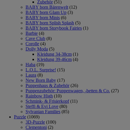
Zubehör
(51)
BABY born Bärenwelt
(12)
BABY born Glam Up
(3)
BABY born Minis
(6)
BABY born Splish Splash
(5)
BABY born Storybook Fairies
(1)
Barbie
(4)
Cave Club
(8)
Corolle
(4)
Dolly Moda
(5)
Kleidung 34-38cm
(1)
Kleidung 39-46cm
(4)
Haba
(19)
L.O.L. Surprise!
(15)
Laura
(8)
New Born Baby
(17)
Puppenhaus & Zubehör
(26)
Puppenzubehör: Puppenwagen, -betten & Co.
(27)
Rainbow High
(10)
Schmink- & Frisierkopf
(11)
Steffi & Evi Love
(80)
Sylvanian Families
(85)
Puzzle
(1069)
3D-Puzzle
(100)
Clementoni
(2)