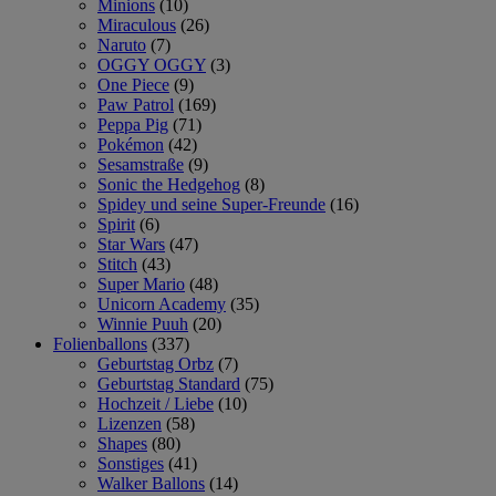
Minions
(10)
Miraculous
(26)
Naruto
(7)
OGGY OGGY
(3)
One Piece
(9)
Paw Patrol
(169)
Peppa Pig
(71)
Pokémon
(42)
Sesamstraße
(9)
Sonic the Hedgehog
(8)
Spidey und seine Super-Freunde
(16)
Spirit
(6)
Star Wars
(47)
Stitch
(43)
Super Mario
(48)
Unicorn Academy
(35)
Winnie Puuh
(20)
Folienballons
(337)
Geburtstag Orbz
(7)
Geburtstag Standard
(75)
Hochzeit / Liebe
(10)
Lizenzen
(58)
Shapes
(80)
Sonstiges
(41)
Walker Ballons
(14)