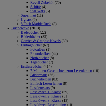
Revell Zubehör
(70)
Schiffe
(4)
Star Wars
(5)
Supermag
(11)
Ugears
(6)
VTech Marble Rush
(8)
Bücherecke
(2013)
Badebücher
(22)
Bilderbücher
(85)
Comics & Graphic Novels
(30)
Eintragbücher
(67)
Fotoalben
(1)
Freundealben
(44)
Notizbücher
(8)
Tagebücher
(7)
Erstlesebücher
(414)
7-Minuten-Geschichten zum Lesenlernen
(10)
Bildermaus
(56)
Bücherhelden
(83)
Einfach Lesen lernen
(9)
Leselernstars
(9)
Leselöwen 1. Klasse
(69)
Leselöwen 2. Klasse
(51)
Leselöwen 3. Klasse
(13)
Leselöwen Lesetraining
(10)