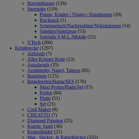
Ravensburger
(126)
Sterntaler
(119)
Puppe, Kinder-/ Finger-/ Handpuppe
(29)
Rucksack
(1)
Schmusetuch/Nackenstütze/Wärmekissen
(14)
Spieltier/Spielzeug
(53)
Spieluhr S,M,L /Mobile
(22)
VTech
(268)
Kreativecke
(1297)
Airbrush
(7)
Alles Könner Kiste
(23)
Aquabeads
(35)
Armbänder, Nägel, Tattoos
(82)
Bastelsets
(125)
Bügelperlen/Hama/SES
(176)
Maxi Perlen/Platte/Set
(15)
Perlen
(84)
Platte
(51)
Set
(21)
Cool Maker
(9)
CREATTO
(7)
Diamond Painting
(25)
Kinetic Sand
(36)
Kratzelbilder
(21)
Mal-, Sticker- & Rätselbücher
(335)