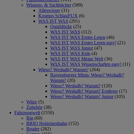
Wissens- & Sachbücher
(589)
Alleswisser
(31)
Kosmos SchlauFUX
(6)
WAS IST WAS
(291)
Quizblöcke
(25)
WAS IST WAS
(112)
WAS IST WAS Erstes Lesen
(46)
WAS IST WAS Erstes Lesen easy!
(21)
WAS IST WAS Junior
(47)
WAS IST WAS Kids
(4)
WAS IST WAS Meine Welt
(36)
WAS IST WAS Wissenschaften easy!
(11)
Wieso? Weshalb? Warum?
(264)
Ravensburger Minis: Wieso? Weshalb?
Warum?
(20)
Wieso? Weshalb? Warum?
(120)
Wieso? Weshalb? Warum? Erstleser
(17)
Wieso? Weshalb? Warum? Junior
(105)
Witze
(5)
Zubehör
(38)
Fahrzeugwelt
(1550)
Big
(69)
BRIO Holzeisenbahn
(152)
Bruder
(282)