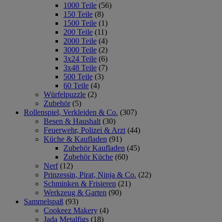
1000 Teile
(56)
150 Teile
(8)
1500 Teile
(1)
200 Teile
(11)
2000 Teile
(4)
3000 Teile
(2)
3x24 Teile
(6)
3x48 Teile
(7)
500 Teile
(3)
60 Teile
(4)
Würfelpuzzle
(2)
Zubehör
(5)
Rollenspiel, Verkleiden & Co.
(307)
Besen & Haushalt
(30)
Feuerwehr, Polizei & Arzt
(44)
Küche & Kaufladen
(91)
Zubehör Kaufladen
(45)
Zubehör Küche
(60)
Nerf
(12)
Prinzessin, Pirat, Ninja & Co.
(22)
Schminken & Frisieren
(21)
Werkzeug & Garten
(90)
Sammelspaß
(93)
Cookeez Makery
(4)
Jada Metalfigs
(18)