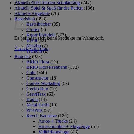
Aktuell: Alles für den Schulanfang
(247)
Warenkorb
Aktuell: Spiel & Spaß für die Ferien
(136)
Aktuelle Angebote
(70)
Bastelshop
(398)
Bastelbücher
(35)
Glorex
(2)
Knorr Prandell
(272)
Es befinden sich keine Produkte im Warenkorb.
Kreul
(82)
Marabu
(2)
Zurück zum Shop
Prickeln
(2)
Bauecke
(978)
BRIO Flora
(13)
BRIO Holzeisenbahn
(152)
Cobi
(360)
Constructor
(16)
Games Workshop
(62)
Gecko Run
(10)
GraviTrax
(63)
Kapla
(13)
Metal Earth
(10)
PlusPlus
(57)
Revell Bausätze
(186)
Autos + Trucks
(24)
Hubschrauber + Flugzeuge
(51)
Militärfahrzeuge
(43)