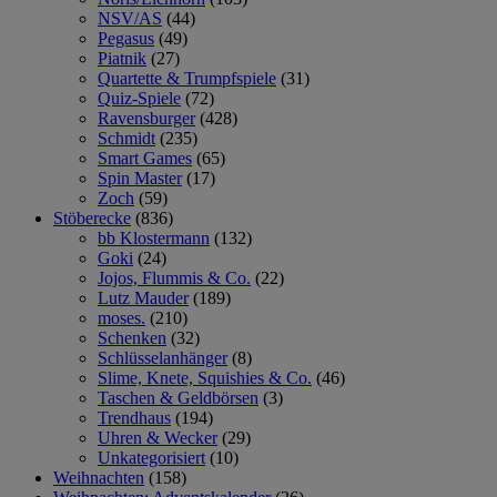
NSV/AS
(44)
Pegasus
(49)
Piatnik
(27)
Quartette & Trumpfspiele
(31)
Quiz-Spiele
(72)
Ravensburger
(428)
Schmidt
(235)
Smart Games
(65)
Spin Master
(17)
Zoch
(59)
Stöberecke
(836)
bb Klostermann
(132)
Goki
(24)
Jojos, Flummis & Co.
(22)
Lutz Mauder
(189)
moses.
(210)
Schenken
(32)
Schlüsselanhänger
(8)
Slime, Knete, Squishies & Co.
(46)
Taschen & Geldbörsen
(3)
Trendhaus
(194)
Uhren & Wecker
(29)
Unkategorisiert
(10)
Weihnachten
(158)