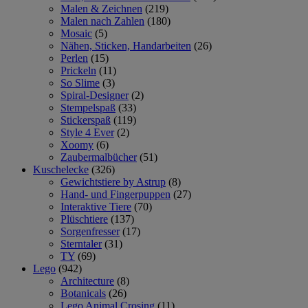
Malen & Zeichnen
(219)
Malen nach Zahlen
(180)
Mosaic
(5)
Nähen, Sticken, Handarbeiten
(26)
Perlen
(15)
Prickeln
(11)
So Slime
(3)
Spiral-Designer
(2)
Stempelspaß
(33)
Stickerspaß
(119)
Style 4 Ever
(2)
Xoomy
(6)
Zaubermalbücher
(51)
Kuschelecke
(326)
Gewichtstiere by Astrup
(8)
Hand- und Fingerpuppen
(27)
Interaktive Tiere
(70)
Plüschtiere
(137)
Sorgenfresser
(17)
Sterntaler
(31)
TY
(69)
Lego
(942)
Architecture
(8)
Botanicals
(26)
Lego Animal Crosing
(11)