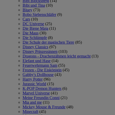
Bibi Blocksberg
(14)
Bibi und Tina
(10)
Bluey
(73)
Bobo Siebenschläfer
(9)
Cars
(10)
DC Universe
(25)
Die Biene Maja
(11)
Die Maus
(30)
Die Schlümpfe
(8)
Die Schule der magischen Tiere
(85)
Disney Classics
(97)
Disney Prinzessinnen
(103)
Dragons - Drachenzähmen leicht gemacht
(13)
Elefant und Hase
(14)
Feuerwehrmann Sam
(55)
Frozen - Die Eiskönigin
(45)
Gabby's Dollhouse
(43)
Harry Potter
(96)
Jurassic World
(15)
K-POP Demon Hunters
(6)
Marvel Universe
(41)
Meine Freundin Conni
(21)
Mia and me
(11)
Mickey Mouse & Freunde
(48)
Minecraft
(45)