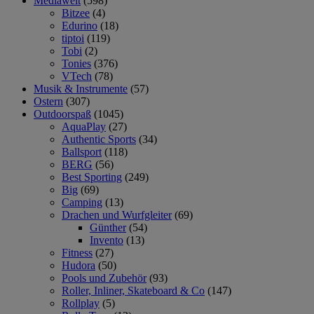
Mediawelt
(598)
Bitzee
(4)
Edurino
(18)
tiptoi
(119)
Tobi
(2)
Tonies
(376)
VTech
(78)
Musik & Instrumente
(57)
Ostern
(307)
Outdoorspaß
(1045)
AquaPlay
(27)
Authentic Sports
(34)
Ballsport
(118)
BERG
(56)
Best Sporting
(249)
Big
(69)
Camping
(13)
Drachen und Wurfgleiter
(69)
Günther
(54)
Invento
(13)
Fitness
(27)
Hudora
(50)
Pools und Zubehör
(93)
Roller, Inliner, Skateboard & Co
(147)
Rollplay
(5)