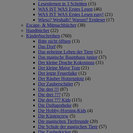
Lesenlernen in 3 Schritten
(15)
WAS IST WAS Erstes Lesen
(46)
WAS IST WAS Erstes Lesen easy!
(21)
Wieso? Weshalb? Warum? Erstleser
(17)
Escape- & Mitmachbücher
(38)
Handbücher
(22)
Kinderbuchreihen
(760)
Bitte nicht öffnen
(13)
Das Dorf
(9)
Das geheime Leben der Tiere
(21)
Das magische Baumhaus junior
(37)
Der kleine Drache Kokosnuss
(31)
Der kleine Major Tom
(21)
Der letzte Feuerfalke
(12)
Der Räuber Hotzenplotz
(4)
Der Zauberschüler
(7)
Die drei !!!
(87)
Die drei ???
(72)
Die drei ??? Kids
(115)
Die Duftapotheke
(8)
Die Hobby-Horsing-Kids
(4)
Die Küstencrew
(5)
Die magischen Tierfreunde
(20)
Die Schule der magischen Tiere
(57)
Die Zauberkicker
(9)