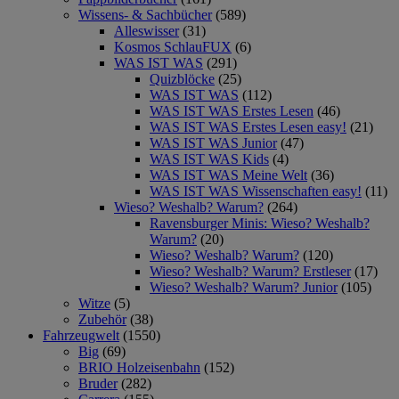
Wissens- & Sachbücher
(589)
Alleswisser
(31)
Kosmos SchlauFUX
(6)
WAS IST WAS
(291)
Quizblöcke
(25)
WAS IST WAS
(112)
WAS IST WAS Erstes Lesen
(46)
WAS IST WAS Erstes Lesen easy!
(21)
WAS IST WAS Junior
(47)
WAS IST WAS Kids
(4)
WAS IST WAS Meine Welt
(36)
WAS IST WAS Wissenschaften easy!
(11)
Wieso? Weshalb? Warum?
(264)
Ravensburger Minis: Wieso? Weshalb?
Warum?
(20)
Wieso? Weshalb? Warum?
(120)
Wieso? Weshalb? Warum? Erstleser
(17)
Wieso? Weshalb? Warum? Junior
(105)
Witze
(5)
Zubehör
(38)
Fahrzeugwelt
(1550)
Big
(69)
BRIO Holzeisenbahn
(152)
Bruder
(282)