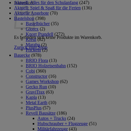
Aktuell: Alles für den Schulanfang
(247)
Warenkorb
Aktuell: Spiel & Spaß für die Ferien
(136)
Aktuelle Angebote
(70)
Bastelshop
(398)
Bastelbücher
(35)
Glorex
(2)
Knorr Prandell
(272)
Es befinden sich keine Produkte im Warenkorb.
Kreul
(82)
Marabu
(2)
Zurück zum Shop
Prickeln
(2)
Bauecke
(978)
BRIO Flora
(13)
BRIO Holzeisenbahn
(152)
Cobi
(360)
Constructor
(16)
Games Workshop
(62)
Gecko Run
(10)
GraviTrax
(63)
Kapla
(13)
Metal Earth
(10)
PlusPlus
(57)
Revell Bausätze
(186)
Autos + Trucks
(24)
Hubschrauber + Flugzeuge
(51)
Militärfahrzeuge
(43)