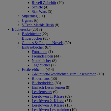
Revell Zubehör
(70)
Schiffe
(4)
Star Wars
(5)
Supermag
(11)
Ugears
(6)
VTech Marble Rush
(8)
Bücherecke
(2013)
Badebücher
(22)
Bilderbücher
(85)
Comics & Graphic Novels
(30)
Eintragbücher
(67)
Fotoalben
(1)
Freundealben
(44)
Notizbücher
(8)
Tagebücher
(7)
Erstlesebücher
(414)
7-Minuten-Geschichten zum Lesenlernen
(10)
Bildermaus
(56)
Bücherhelden
(83)
Einfach Lesen lernen
(9)
Leselernstars
(9)
Leselöwen 1. Klasse
(69)
Leselöwen 2. Klasse
(51)
Leselöwen 3. Klasse
(13)
Leselöwen Lesetraining
(10)