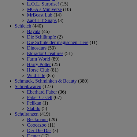
L.O.L. Surprise!
(15)
MGA's Miniverse
(10)
MrBeast Lab
(14)
Zapf Lil' Snaps
(3)
Schleich
(440)
Bayala
(46)
Die Schlümpfe
(2)
Die Schule der magischen Tiere
(11)
Dinosaurs
(50)
Eldrador Creatures
(51)
Farm World
(89)
Harry Potter
(25)
Horse Club
(81)
Wild Life
(85)
Schmuck, Schminken & Beauty
(380)
Schreibwaren
(127)
Eberhard Faber
(36)
Faber Castell
(67)
Pelikan
(1)
Stabilo
(5)
Schulranzen
(419)
Beckmann
(29)
Coocazoo
(11)
Der Die Das
(3)
Deuter
(17)