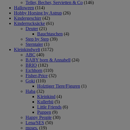
Teller, Becher, Servietten & Co
(146)
Halloween
(114)
Hobby Horsing by Astrup
(26)
Kindergeschirr
(42)
Kinderrucksäcke
(61)
Deuter
(21)
Bauchtaschen
(4)
Step by Step
(39)
Sterntaler
(1)
Kleinkindwelt
(1172)
ABC
(40)
BABY born & Annabell
(24)
BRIO
(182)
Eichhorn
(110)
Fisher-Price
(32)
Goki
(110)
Holztiger Tiere/Figuren
(1)
Haba
(32)
Kleinkind
(4)
Kullerbü
(5)
Little Friends
(6)
Puppen
(9)
Happy People
(30)
Lena/SES
(50)
moses.
(19)