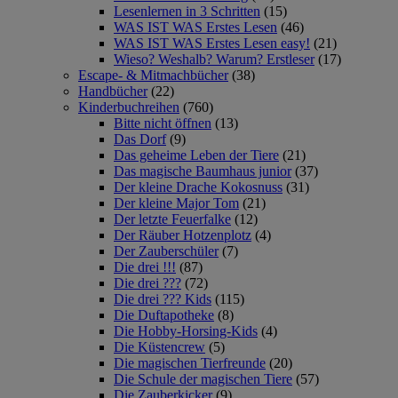
Lesenlernen in 3 Schritten
(15)
WAS IST WAS Erstes Lesen
(46)
WAS IST WAS Erstes Lesen easy!
(21)
Wieso? Weshalb? Warum? Erstleser
(17)
Escape- & Mitmachbücher
(38)
Handbücher
(22)
Kinderbuchreihen
(760)
Bitte nicht öffnen
(13)
Das Dorf
(9)
Das geheime Leben der Tiere
(21)
Das magische Baumhaus junior
(37)
Der kleine Drache Kokosnuss
(31)
Der kleine Major Tom
(21)
Der letzte Feuerfalke
(12)
Der Räuber Hotzenplotz
(4)
Der Zauberschüler
(7)
Die drei !!!
(87)
Die drei ???
(72)
Die drei ??? Kids
(115)
Die Duftapotheke
(8)
Die Hobby-Horsing-Kids
(4)
Die Küstencrew
(5)
Die magischen Tierfreunde
(20)
Die Schule der magischen Tiere
(57)
Die Zauberkicker
(9)