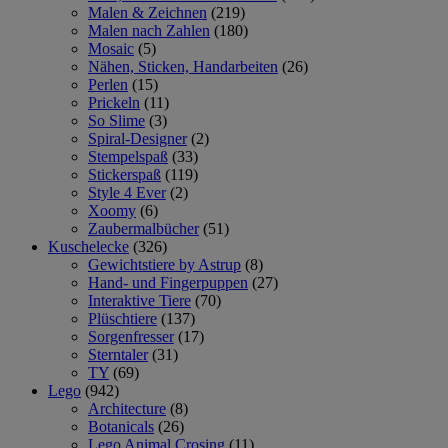
Malen & Zeichnen
(219)
Malen nach Zahlen
(180)
Mosaic
(5)
Nähen, Sticken, Handarbeiten
(26)
Perlen
(15)
Prickeln
(11)
So Slime
(3)
Spiral-Designer
(2)
Stempelspaß
(33)
Stickerspaß
(119)
Style 4 Ever
(2)
Xoomy
(6)
Zaubermalbücher
(51)
Kuschelecke
(326)
Gewichtstiere by Astrup
(8)
Hand- und Fingerpuppen
(27)
Interaktive Tiere
(70)
Plüschtiere
(137)
Sorgenfresser
(17)
Sterntaler
(31)
TY
(69)
Lego
(942)
Architecture
(8)
Botanicals
(26)
Lego Animal Crosing
(11)