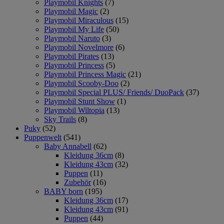
Playmobil Knights
(7)
Playmobil Magic
(2)
Playmobil Miraculous
(15)
Playmobil My Life
(50)
Playmobil Naruto
(3)
Playmobil Novelmore
(6)
Playmobil Pirates
(13)
Playmobil Princess
(5)
Playmobil Princess Magic
(21)
Playmobil Scooby-Doo
(2)
Playmobil Special PLUS/ Friends/ DuoPack
(37)
Playmobil Stunt Show
(1)
Playmobil Wiltopia
(13)
Sky Trails
(8)
Puky
(52)
Puppenwelt
(541)
Baby Annabell
(62)
Kleidung 36cm
(8)
Kleidung 43cm
(32)
Puppen
(11)
Zubehör
(16)
BABY born
(195)
Kleidung 36cm
(17)
Kleidung 43cm
(91)
Puppen
(44)