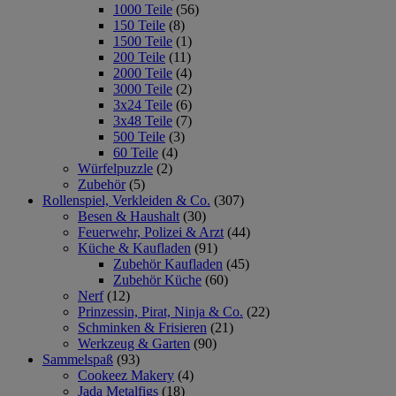
1000 Teile
(56)
150 Teile
(8)
1500 Teile
(1)
200 Teile
(11)
2000 Teile
(4)
3000 Teile
(2)
3x24 Teile
(6)
3x48 Teile
(7)
500 Teile
(3)
60 Teile
(4)
Würfelpuzzle
(2)
Zubehör
(5)
Rollenspiel, Verkleiden & Co.
(307)
Besen & Haushalt
(30)
Feuerwehr, Polizei & Arzt
(44)
Küche & Kaufladen
(91)
Zubehör Kaufladen
(45)
Zubehör Küche
(60)
Nerf
(12)
Prinzessin, Pirat, Ninja & Co.
(22)
Schminken & Frisieren
(21)
Werkzeug & Garten
(90)
Sammelspaß
(93)
Cookeez Makery
(4)
Jada Metalfigs
(18)