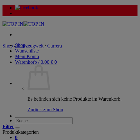
Zum
Inhalt
springen
Shop
Shop
/
Fahrzeugwelt
/
Carrera
Wunschliste
Mein Konto
Warenkorb /
0,00
€
0
Es befinden sich keine Produkte im Warenkorb.
Zurück zum Shop
Suche
nach:
Filter
Produktkategorien
0