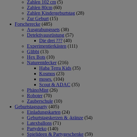
Zahlen 102 cm
(5)
Zahlen 80cm
(60)
Zahlen Kindergeburtstag
(28)
Zur Geburt
(15)
Forscherecke
(485)
Ausgrabungssets
(38)
Detektivausrüstung
(57)
Die drei ???
(40)
Experimentierkästen
(111)
Glibbi
(13)
Hex Bots
(10)
Naturentdecker
(216)
Haba Terra Kids
(35)
Kosmos
(23)
moses.
(104)
Scout & ADAC
(35)
PhänoMint
(26)
Roboter
(70)
Zauberschule
(10)
Geburtstagsparty
(405)
Einladungskarten
(24)
Geburtstagskerzen & -kränze
(54)
Latexballons
(71)
Partydeko
(140)
Spielideen & Partygeschenke
(59)