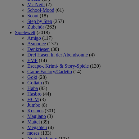
Mc Neill
(2)
School-Mood
(61)
Scout
(18)
Step by Step
(257)
Zubehör
(263)
Spielewelt
(2018)
Amigo
(117)
Asmodee
(137)
Denkriesen
(30)
Drei Hasen in der Abendsonne
(4)
EMF
(14)
Escape-, Krimi- & Story-Spiele
(130)
Game Factory/Carletto
(14)
Goki
(28)
Goliath
(9)
Haba
(83)
Hasbro
(44)
HCM
(3)
Jumbo
(8)
Kosmos
(301)
Magilano
(3)
Mattel
(39)
Megableu
(4)
moses
(133)
Noris/Eichhorn
(103)