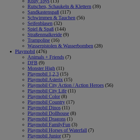
Rolly Toys
(13)
Rutschen, Schaukeln & Klettern
(39)
Sandkastenspaß
(117)
Schwimmen & Tauchen
(56)
Seifenblasen
(32)
Spiel & Spaß
(144)
Straßenmalkreide
(9)
Trampoline
(16)
Wasserpistolen & Wasserbomben
(28)
Playmobil
(476)
Animals + Friends
(7)
DFB
(9)
Monster High
(11)
Playmobil 1,2,3
(15)
Playmobil Asterix
(15)
Playmobil City Action / Action Heroes
(56)
Playmobil City Life
(11)
Playmobil Color
(8)
Playmobil Country
(17)
Playmobil Dinos
(11)
Playmobil Dollhouse
(8)
Playmobil Dragons
(1)
Playmobil FamilyFun
(3)
Playmobil Horses of Waterfall
(7)
Playmobil Junior
(37)