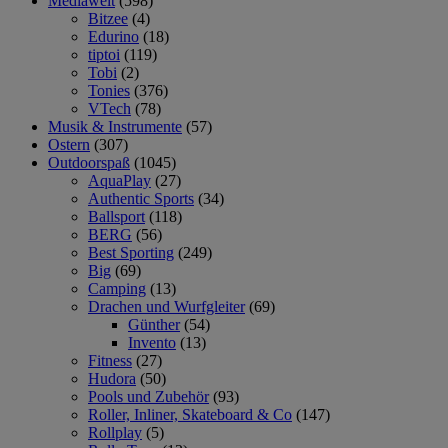
Mediawelt
(598)
Bitzee
(4)
Edurino
(18)
tiptoi
(119)
Tobi
(2)
Tonies
(376)
VTech
(78)
Musik & Instrumente
(57)
Ostern
(307)
Outdoorspaß
(1045)
AquaPlay
(27)
Authentic Sports
(34)
Ballsport
(118)
BERG
(56)
Best Sporting
(249)
Big
(69)
Camping
(13)
Drachen und Wurfgleiter
(69)
Günther
(54)
Invento
(13)
Fitness
(27)
Hudora
(50)
Pools und Zubehör
(93)
Roller, Inliner, Skateboard & Co
(147)
Rollplay
(5)