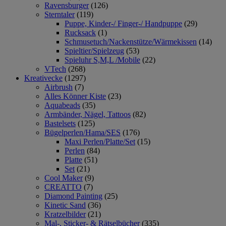
Ravensburger
(126)
Sterntaler
(119)
Puppe, Kinder-/ Finger-/ Handpuppe
(29)
Rucksack
(1)
Schmusetuch/Nackenstütze/Wärmekissen
(14)
Spieltier/Spielzeug
(53)
Spieluhr S,M,L /Mobile
(22)
VTech
(268)
Kreativecke
(1297)
Airbrush
(7)
Alles Könner Kiste
(23)
Aquabeads
(35)
Armbänder, Nägel, Tattoos
(82)
Bastelsets
(125)
Bügelperlen/Hama/SES
(176)
Maxi Perlen/Platte/Set
(15)
Perlen
(84)
Platte
(51)
Set
(21)
Cool Maker
(9)
CREATTO
(7)
Diamond Painting
(25)
Kinetic Sand
(36)
Kratzelbilder
(21)
Mal-, Sticker- & Rätselbücher
(335)