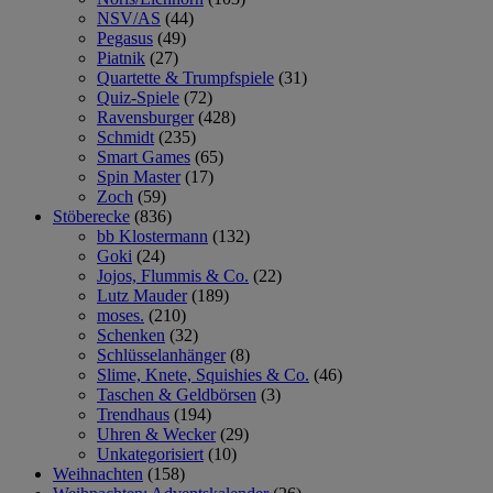
NSV/AS
(44)
Pegasus
(49)
Piatnik
(27)
Quartette & Trumpfspiele
(31)
Quiz-Spiele
(72)
Ravensburger
(428)
Schmidt
(235)
Smart Games
(65)
Spin Master
(17)
Zoch
(59)
Stöberecke
(836)
bb Klostermann
(132)
Goki
(24)
Jojos, Flummis & Co.
(22)
Lutz Mauder
(189)
moses.
(210)
Schenken
(32)
Schlüsselanhänger
(8)
Slime, Knete, Squishies & Co.
(46)
Taschen & Geldbörsen
(3)
Trendhaus
(194)
Uhren & Wecker
(29)
Unkategorisiert
(10)
Weihnachten
(158)