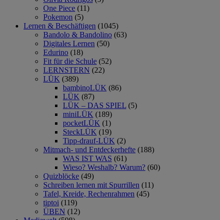
One Piece
(11)
Pokemon
(5)
Lernen & Beschäftigen
(1045)
Bandolo & Bandolino
(63)
Digitales Lernen
(50)
Edurino
(18)
Fit für die Schule
(52)
LERNSTERN
(22)
LÜK
(389)
bambinoLÜK
(86)
LÜK
(87)
LÜK – DAS SPIEL
(5)
miniLÜK
(189)
pocketLÜK
(1)
SteckLÜK
(19)
Tipp-drauf-LÜK
(2)
Mitmach- und Entdeckerhefte
(188)
WAS IST WAS
(61)
Wieso? Weshalb? Warum?
(60)
Quizblöcke
(49)
Schreiben lernen mit Spurrillen
(11)
Tafel, Kreide, Rechenrahmen
(45)
tiptoi
(119)
ÜBEN
(12)