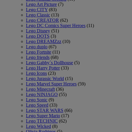
Lego Art Picture
(7)
Lego CITY
(83)
Lego Classic
(13)
Lego CREATOR
(62)
Lego DC Comics Super Heroes
(11)
Lego Disney
(51)
Lego DOTS
(3)
Lego DREAMZzz
(10)
Lego duplo
(67)
Lego Fortnite
(11)
Lego friends
(68)
Lego Gabby´s Dollhouse
(5)
Lego Harry Potter
(33)
Lego Icons
(23)
Lego Jurassic World
(15)
Lego Marvel Super Heroes
(59)
Lego Minecraft
(36)
Lego NINJAGO
(55)
Lego Sonic
(9)
Lego Speed
(33)
Lego STAR WARS
(66)
Lego Super Mario
(17)
Lego TECHNIC
(62)
Lego Wicked
(8)
Olivia Rodrigos
(5)