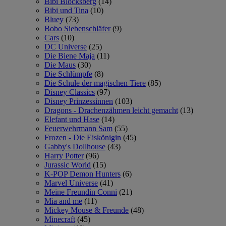
Bibi Blocksberg
(14)
Bibi und Tina
(10)
Bluey
(73)
Bobo Siebenschläfer
(9)
Cars
(10)
DC Universe
(25)
Die Biene Maja
(11)
Die Maus
(30)
Die Schlümpfe
(8)
Die Schule der magischen Tiere
(85)
Disney Classics
(97)
Disney Prinzessinnen
(103)
Dragons - Drachenzähmen leicht gemacht
(13)
Elefant und Hase
(14)
Feuerwehrmann Sam
(55)
Frozen - Die Eiskönigin
(45)
Gabby's Dollhouse
(43)
Harry Potter
(96)
Jurassic World
(15)
K-POP Demon Hunters
(6)
Marvel Universe
(41)
Meine Freundin Conni
(21)
Mia and me
(11)
Mickey Mouse & Freunde
(48)
Minecraft
(45)