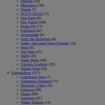
Minions
(10)
Miraculous
(26)
Naruto
(7)
OGGY OGGY
(3)
One Piece
(9)
Paw Patrol
(169)
Peppa Pig
(71)
Pokémon
(42)
Sesamstraße
(9)
Sonic the Hedgehog
(8)
Spidey und seine Super-Freunde
(16)
Spirit
(6)
Star Wars
(47)
Stitch
(43)
Super Mario
(48)
Unicorn Academy
(35)
Winnie Puuh
(20)
Folienballons
(337)
Geburtstag Orbz
(7)
Geburtstag Standard
(75)
Hochzeit / Liebe
(10)
Lizenzen
(58)
Shapes
(80)
Sonstiges
(41)
Walker Ballons
(14)