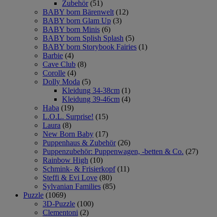
Zubehör
(51)
BABY born Bärenwelt
(12)
BABY born Glam Up
(3)
BABY born Minis
(6)
BABY born Splish Splash
(5)
BABY born Storybook Fairies
(1)
Barbie
(4)
Cave Club
(8)
Corolle
(4)
Dolly Moda
(5)
Kleidung 34-38cm
(1)
Kleidung 39-46cm
(4)
Haba
(19)
L.O.L. Surprise!
(15)
Laura
(8)
New Born Baby
(17)
Puppenhaus & Zubehör
(26)
Puppenzubehör: Puppenwagen, -betten & Co.
(27)
Rainbow High
(10)
Schmink- & Frisierkopf
(11)
Steffi & Evi Love
(80)
Sylvanian Families
(85)
Puzzle
(1069)
3D-Puzzle
(100)
Clementoni
(2)