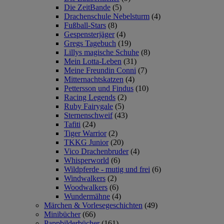
Die ZeitBande
(5)
Drachenschule Nebelsturm
(4)
Fußball-Stars
(8)
Gespensterjäger
(4)
Gregs Tagebuch
(19)
Lillys magische Schuhe
(8)
Mein Lotta-Leben
(31)
Meine Freundin Conni
(7)
Mitternachtskatzen
(4)
Pettersson und Findus
(10)
Racing Legends
(2)
Ruby Fairygale
(5)
Sternenschweif
(43)
Tafiti
(24)
Tiger Warrior
(2)
TKKG Junior
(20)
Vico Drachenbruder
(4)
Whisperworld
(6)
Wildpferde - mutig und frei
(6)
Windwalkers
(2)
Woodwalkers
(6)
Wundermähne
(4)
Märchen & Vorlesegeschichten
(49)
Minibücher
(66)
Pappbilderbücher
(161)