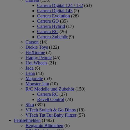
Carrera
(155)
Carrera Digital 124 / 132
(63)
Carrera Digital 143
(2)
Carrera Evolution
(26)
Carrera GO
(35)
Carrera Hybrid
(17)
Carrera RC
(26)
Carrera Zubehör
(9)
Carson
(14)
Dickie Toys
(122)
FleXtreme
(2)
Happy People
(45)
Hot Wheels
(21)
Jada
(6)
Lena
(43)
Majorette
(53)
Monster Jam
(10)
R/C Modelle und Zubehör
(150)
Carrera RC
(27)
Revell Control
(74)
Siku
(392)
VTech Switch & Go Dinos
(18)
VTech Tut Tut Baby Flitzer
(57)
Fernsehhelden
(1492)
Benjamin Blümchen
(6)