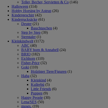
Teller, Becher, Servietten & Co
(146)
Halloween
(114)
Hobby Horsing by Astrup
(26)
Kindergeschirr
(42)
Kinderrucksäcke
(61)
Deuter
(21)
Bauchtaschen
(4)
Step by Step
(39)
Sterntaler
(1)
Kleinkindwelt
(1172)
ABC
(40)
BABY born & Annabell
(24)
BRIO
(182)
Eichhorn
(110)
Fisher-Price
(32)
Goki
(110)
Holztiger Tiere/Figuren
(1)
Haba
(32)
Kleinkind
(4)
Kullerbü
(5)
Little Friends
(6)
Puppen
(9)
Happy People
(30)
Lena/SES
(50)
moses.
(19)