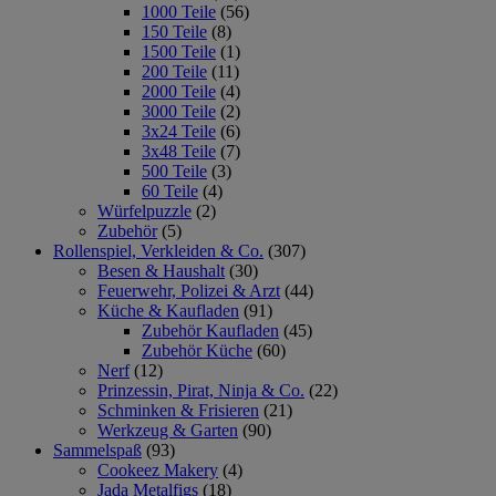
1000 Teile
(56)
150 Teile
(8)
1500 Teile
(1)
200 Teile
(11)
2000 Teile
(4)
3000 Teile
(2)
3x24 Teile
(6)
3x48 Teile
(7)
500 Teile
(3)
60 Teile
(4)
Würfelpuzzle
(2)
Zubehör
(5)
Rollenspiel, Verkleiden & Co.
(307)
Besen & Haushalt
(30)
Feuerwehr, Polizei & Arzt
(44)
Küche & Kaufladen
(91)
Zubehör Kaufladen
(45)
Zubehör Küche
(60)
Nerf
(12)
Prinzessin, Pirat, Ninja & Co.
(22)
Schminken & Frisieren
(21)
Werkzeug & Garten
(90)
Sammelspaß
(93)
Cookeez Makery
(4)
Jada Metalfigs
(18)