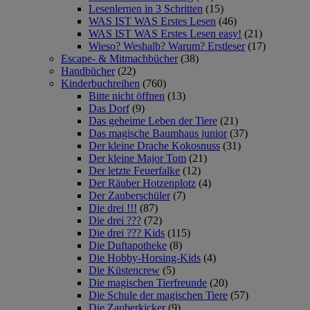
Lesenlernen in 3 Schritten
(15)
WAS IST WAS Erstes Lesen
(46)
WAS IST WAS Erstes Lesen easy!
(21)
Wieso? Weshalb? Warum? Erstleser
(17)
Escape- & Mitmachbücher
(38)
Handbücher
(22)
Kinderbuchreihen
(760)
Bitte nicht öffnen
(13)
Das Dorf
(9)
Das geheime Leben der Tiere
(21)
Das magische Baumhaus junior
(37)
Der kleine Drache Kokosnuss
(31)
Der kleine Major Tom
(21)
Der letzte Feuerfalke
(12)
Der Räuber Hotzenplotz
(4)
Der Zauberschüler
(7)
Die drei !!!
(87)
Die drei ???
(72)
Die drei ??? Kids
(115)
Die Duftapotheke
(8)
Die Hobby-Horsing-Kids
(4)
Die Küstencrew
(5)
Die magischen Tierfreunde
(20)
Die Schule der magischen Tiere
(57)
Die Zauberkicker
(9)