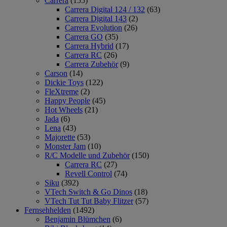
Carrera
(155)
Carrera Digital 124 / 132
(63)
Carrera Digital 143
(2)
Carrera Evolution
(26)
Carrera GO
(35)
Carrera Hybrid
(17)
Carrera RC
(26)
Carrera Zubehör
(9)
Carson
(14)
Dickie Toys
(122)
FleXtreme
(2)
Happy People
(45)
Hot Wheels
(21)
Jada
(6)
Lena
(43)
Majorette
(53)
Monster Jam
(10)
R/C Modelle und Zubehör
(150)
Carrera RC
(27)
Revell Control
(74)
Siku
(392)
VTech Switch & Go Dinos
(18)
VTech Tut Tut Baby Flitzer
(57)
Fernsehhelden
(1492)
Benjamin Blümchen
(6)