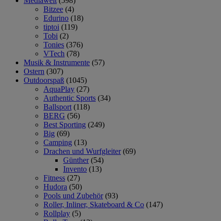
Mediawelt
(598)
Bitzee
(4)
Edurino
(18)
tiptoi
(119)
Tobi
(2)
Tonies
(376)
VTech
(78)
Musik & Instrumente
(57)
Ostern
(307)
Outdoorspaß
(1045)
AquaPlay
(27)
Authentic Sports
(34)
Ballsport
(118)
BERG
(56)
Best Sporting
(249)
Big
(69)
Camping
(13)
Drachen und Wurfgleiter
(69)
Günther
(54)
Invento
(13)
Fitness
(27)
Hudora
(50)
Pools und Zubehör
(93)
Roller, Inliner, Skateboard & Co
(147)
Rollplay
(5)