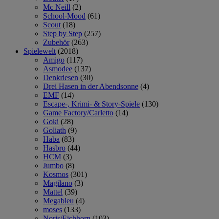
Mc Neill
(2)
School-Mood
(61)
Scout
(18)
Step by Step
(257)
Zubehör
(263)
Spielewelt
(2018)
Amigo
(117)
Asmodee
(137)
Denkriesen
(30)
Drei Hasen in der Abendsonne
(4)
EMF
(14)
Escape-, Krimi- & Story-Spiele
(130)
Game Factory/Carletto
(14)
Goki
(28)
Goliath
(9)
Haba
(83)
Hasbro
(44)
HCM
(3)
Jumbo
(8)
Kosmos
(301)
Magilano
(3)
Mattel
(39)
Megableu
(4)
moses
(133)
Noris/Eichhorn
(103)