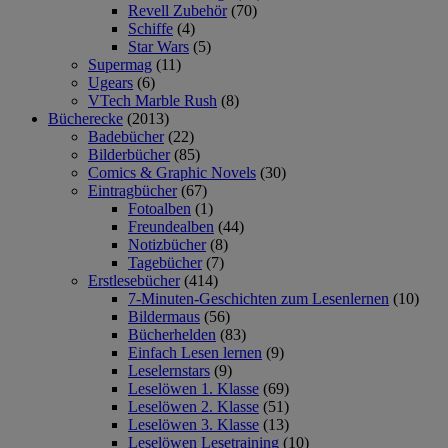
Revell Zubehör
(70)
Schiffe
(4)
Star Wars
(5)
Supermag
(11)
Ugears
(6)
VTech Marble Rush
(8)
Bücherecke
(2013)
Badebücher
(22)
Bilderbücher
(85)
Comics & Graphic Novels
(30)
Eintragbücher
(67)
Fotoalben
(1)
Freundealben
(44)
Notizbücher
(8)
Tagebücher
(7)
Erstlesebücher
(414)
7-Minuten-Geschichten zum Lesenlernen
(10)
Bildermaus
(56)
Bücherhelden
(83)
Einfach Lesen lernen
(9)
Leselernstars
(9)
Leselöwen 1. Klasse
(69)
Leselöwen 2. Klasse
(51)
Leselöwen 3. Klasse
(13)
Leselöwen Lesetraining
(10)