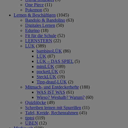
One Piece
(11)
Pokemon
(5)
Lernen & Beschäftigen
(1045)
Bandolo & Bandolino
(63)
Digitales Lernen
(50)
Edurino
(18)
Fit für die Schule
(52)
LERNSTERN
(22)
LÜK
(389)
bambinoLÜK
(86)
LÜK
(87)
LÜK – DAS SPIEL
(5)
miniLÜK
(189)
pocketLÜK
(1)
SteckLÜK
(19)
Tipp-drauf-LÜK
(2)
Mitmach- und Entdeckerhefte
(188)
WAS IST WAS
(61)
Wieso? Weshalb? Warum?
(60)
Quizblöcke
(49)
Schreiben lernen mit Spurrillen
(11)
Tafel, Kreide, Rechenrahmen
(45)
tiptoi
(119)
ÜBEN
(12)