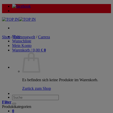
Zum
Inhalt
springen
Shop
Shop
/
Fahrzeugwelt
/
Carrera
Wunschliste
Mein Konto
Warenkorb /
0,00
€
0
Es befinden sich keine Produkte im Warenkorb.
Zurück zum Shop
Suche
nach:
Filter
Produktkategorien
0