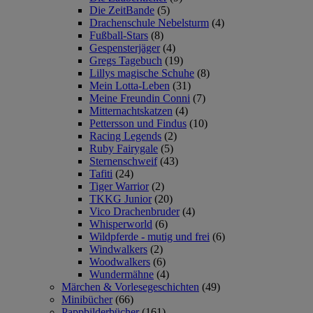
Die ZeitBande
(5)
Drachenschule Nebelsturm
(4)
Fußball-Stars
(8)
Gespensterjäger
(4)
Gregs Tagebuch
(19)
Lillys magische Schuhe
(8)
Mein Lotta-Leben
(31)
Meine Freundin Conni
(7)
Mitternachtskatzen
(4)
Pettersson und Findus
(10)
Racing Legends
(2)
Ruby Fairygale
(5)
Sternenschweif
(43)
Tafiti
(24)
Tiger Warrior
(2)
TKKG Junior
(20)
Vico Drachenbruder
(4)
Whisperworld
(6)
Wildpferde - mutig und frei
(6)
Windwalkers
(2)
Woodwalkers
(6)
Wundermähne
(4)
Märchen & Vorlesegeschichten
(49)
Minibücher
(66)
Pappbilderbücher
(161)