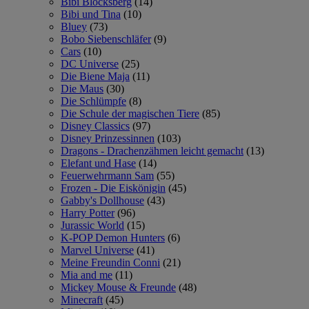
Bibi Blocksberg
(14)
Bibi und Tina
(10)
Bluey
(73)
Bobo Siebenschläfer
(9)
Cars
(10)
DC Universe
(25)
Die Biene Maja
(11)
Die Maus
(30)
Die Schlümpfe
(8)
Die Schule der magischen Tiere
(85)
Disney Classics
(97)
Disney Prinzessinnen
(103)
Dragons - Drachenzähmen leicht gemacht
(13)
Elefant und Hase
(14)
Feuerwehrmann Sam
(55)
Frozen - Die Eiskönigin
(45)
Gabby's Dollhouse
(43)
Harry Potter
(96)
Jurassic World
(15)
K-POP Demon Hunters
(6)
Marvel Universe
(41)
Meine Freundin Conni
(21)
Mia and me
(11)
Mickey Mouse & Freunde
(48)
Minecraft
(45)