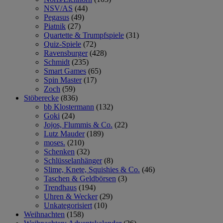
NSV/AS
(44)
Pegasus
(49)
Piatnik
(27)
Quartette & Trumpfspiele
(31)
Quiz-Spiele
(72)
Ravensburger
(428)
Schmidt
(235)
Smart Games
(65)
Spin Master
(17)
Zoch
(59)
Stöberecke
(836)
bb Klostermann
(132)
Goki
(24)
Jojos, Flummis & Co.
(22)
Lutz Mauder
(189)
moses.
(210)
Schenken
(32)
Schlüsselanhänger
(8)
Slime, Knete, Squishies & Co.
(46)
Taschen & Geldbörsen
(3)
Trendhaus
(194)
Uhren & Wecker
(29)
Unkategorisiert
(10)
Weihnachten
(158)