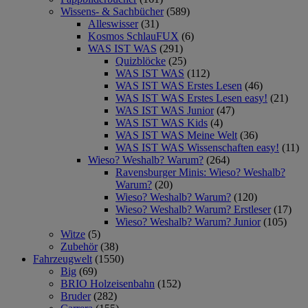
Wissens- & Sachbücher
(589)
Alleswisser
(31)
Kosmos SchlauFUX
(6)
WAS IST WAS
(291)
Quizblöcke
(25)
WAS IST WAS
(112)
WAS IST WAS Erstes Lesen
(46)
WAS IST WAS Erstes Lesen easy!
(21)
WAS IST WAS Junior
(47)
WAS IST WAS Kids
(4)
WAS IST WAS Meine Welt
(36)
WAS IST WAS Wissenschaften easy!
(11)
Wieso? Weshalb? Warum?
(264)
Ravensburger Minis: Wieso? Weshalb?
Warum?
(20)
Wieso? Weshalb? Warum?
(120)
Wieso? Weshalb? Warum? Erstleser
(17)
Wieso? Weshalb? Warum? Junior
(105)
Witze
(5)
Zubehör
(38)
Fahrzeugwelt
(1550)
Big
(69)
BRIO Holzeisenbahn
(152)
Bruder
(282)