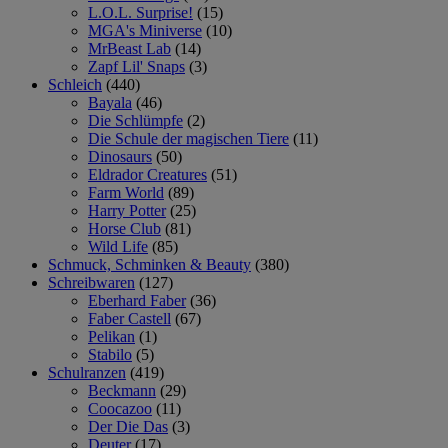
L.O.L. Surprise!
(15)
MGA's Miniverse
(10)
MrBeast Lab
(14)
Zapf Lil' Snaps
(3)
Schleich
(440)
Bayala
(46)
Die Schlümpfe
(2)
Die Schule der magischen Tiere
(11)
Dinosaurs
(50)
Eldrador Creatures
(51)
Farm World
(89)
Harry Potter
(25)
Horse Club
(81)
Wild Life
(85)
Schmuck, Schminken & Beauty
(380)
Schreibwaren
(127)
Eberhard Faber
(36)
Faber Castell
(67)
Pelikan
(1)
Stabilo
(5)
Schulranzen
(419)
Beckmann
(29)
Coocazoo
(11)
Der Die Das
(3)
Deuter
(17)