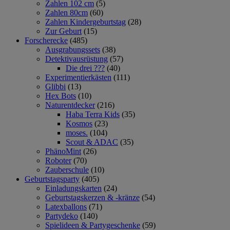
Zahlen 102 cm
(5)
Zahlen 80cm
(60)
Zahlen Kindergeburtstag
(28)
Zur Geburt
(15)
Forscherecke
(485)
Ausgrabungssets
(38)
Detektivausrüstung
(57)
Die drei ???
(40)
Experimentierkästen
(111)
Glibbi
(13)
Hex Bots
(10)
Naturentdecker
(216)
Haba Terra Kids
(35)
Kosmos
(23)
moses.
(104)
Scout & ADAC
(35)
PhänoMint
(26)
Roboter
(70)
Zauberschule
(10)
Geburtstagsparty
(405)
Einladungskarten
(24)
Geburtstagskerzen & -kränze
(54)
Latexballons
(71)
Partydeko
(140)
Spielideen & Partygeschenke
(59)