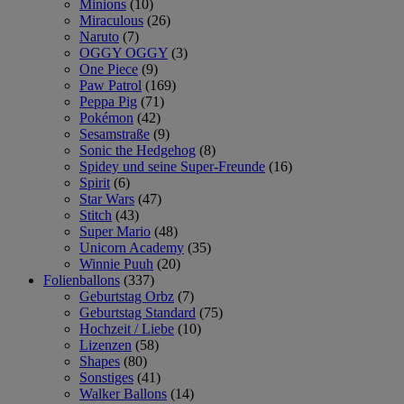
Minions
(10)
Miraculous
(26)
Naruto
(7)
OGGY OGGY
(3)
One Piece
(9)
Paw Patrol
(169)
Peppa Pig
(71)
Pokémon
(42)
Sesamstraße
(9)
Sonic the Hedgehog
(8)
Spidey und seine Super-Freunde
(16)
Spirit
(6)
Star Wars
(47)
Stitch
(43)
Super Mario
(48)
Unicorn Academy
(35)
Winnie Puuh
(20)
Folienballons
(337)
Geburtstag Orbz
(7)
Geburtstag Standard
(75)
Hochzeit / Liebe
(10)
Lizenzen
(58)
Shapes
(80)
Sonstiges
(41)
Walker Ballons
(14)