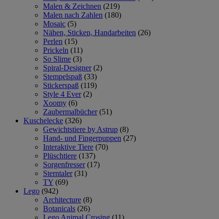
Malen & Zeichnen
(219)
Malen nach Zahlen
(180)
Mosaic
(5)
Nähen, Sticken, Handarbeiten
(26)
Perlen
(15)
Prickeln
(11)
So Slime
(3)
Spiral-Designer
(2)
Stempelspaß
(33)
Stickerspaß
(119)
Style 4 Ever
(2)
Xoomy
(6)
Zaubermalbücher
(51)
Kuschelecke
(326)
Gewichtstiere by Astrup
(8)
Hand- und Fingerpuppen
(27)
Interaktive Tiere
(70)
Plüschtiere
(137)
Sorgenfresser
(17)
Sterntaler
(31)
TY
(69)
Lego
(942)
Architecture
(8)
Botanicals
(26)
Lego Animal Crosing
(11)