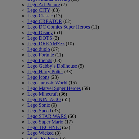
Lego Art Picture
(7)
Lego CITY
(83)
Lego Classic
(13)
Lego CREATOR
(62)
Lego DC Comics Super Heroes
(11)
Lego Disney
(51)
Lego DOTS
(3)
Lego DREAMZzz
(10)
Lego duplo
(67)
Lego Fortnite
(11)
Lego friends
(68)
Lego Gabby´s Dollhouse
(5)
Lego Harry Potter
(33)
Lego Icons
(23)
Lego Jurassic World
(15)
Lego Marvel Super Heroes
(59)
Lego Minecraft
(36)
Lego NINJAGO
(55)
Lego Sonic
(9)
Lego Speed
(33)
Lego STAR WARS
(66)
Lego Super Mario
(17)
Lego TECHNIC
(62)
Lego Wicked
(8)
Olivia Rodrigos
(5)