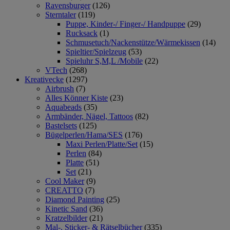
Ravensburger
(126)
Sterntaler
(119)
Puppe, Kinder-/ Finger-/ Handpuppe
(29)
Rucksack
(1)
Schmusetuch/Nackenstütze/Wärmekissen
(14)
Spieltier/Spielzeug
(53)
Spieluhr S,M,L /Mobile
(22)
VTech
(268)
Kreativecke
(1297)
Airbrush
(7)
Alles Könner Kiste
(23)
Aquabeads
(35)
Armbänder, Nägel, Tattoos
(82)
Bastelsets
(125)
Bügelperlen/Hama/SES
(176)
Maxi Perlen/Platte/Set
(15)
Perlen
(84)
Platte
(51)
Set
(21)
Cool Maker
(9)
CREATTO
(7)
Diamond Painting
(25)
Kinetic Sand
(36)
Kratzelbilder
(21)
Mal-, Sticker- & Rätselbücher
(335)