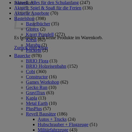
Aktuell: Alles für den Schulanfang
(247)
Warenkorb
Aktuell: Spiel & Spaß für die Ferien
(136)
Aktuelle Angebote
(70)
Bastelshop
(398)
Bastelbücher
(35)
Glorex
(2)
Knorr Prandell
(272)
Es befinden sich keine Produkte im Warenkorb.
Kreul
(82)
Marabu
(2)
Zurück zum Shop
Prickeln
(2)
Bauecke
(978)
BRIO Flora
(13)
BRIO Holzeisenbahn
(152)
Cobi
(360)
Constructor
(16)
Games Workshop
(62)
Gecko Run
(10)
GraviTrax
(63)
Kapla
(13)
Metal Earth
(10)
PlusPlus
(57)
Revell Bausätze
(186)
Autos + Trucks
(24)
Hubschrauber + Flugzeuge
(51)
Militärfahrzeuge
(43)