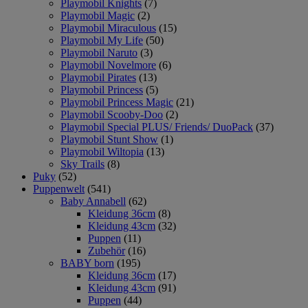
Playmobil Knights
(7)
Playmobil Magic
(2)
Playmobil Miraculous
(15)
Playmobil My Life
(50)
Playmobil Naruto
(3)
Playmobil Novelmore
(6)
Playmobil Pirates
(13)
Playmobil Princess
(5)
Playmobil Princess Magic
(21)
Playmobil Scooby-Doo
(2)
Playmobil Special PLUS/ Friends/ DuoPack
(37)
Playmobil Stunt Show
(1)
Playmobil Wiltopia
(13)
Sky Trails
(8)
Puky
(52)
Puppenwelt
(541)
Baby Annabell
(62)
Kleidung 36cm
(8)
Kleidung 43cm
(32)
Puppen
(11)
Zubehör
(16)
BABY born
(195)
Kleidung 36cm
(17)
Kleidung 43cm
(91)
Puppen
(44)