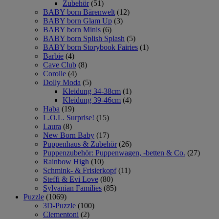
Zubehör
(51)
BABY born Bärenwelt
(12)
BABY born Glam Up
(3)
BABY born Minis
(6)
BABY born Splish Splash
(5)
BABY born Storybook Fairies
(1)
Barbie
(4)
Cave Club
(8)
Corolle
(4)
Dolly Moda
(5)
Kleidung 34-38cm
(1)
Kleidung 39-46cm
(4)
Haba
(19)
L.O.L. Surprise!
(15)
Laura
(8)
New Born Baby
(17)
Puppenhaus & Zubehör
(26)
Puppenzubehör: Puppenwagen, -betten & Co.
(27)
Rainbow High
(10)
Schmink- & Frisierkopf
(11)
Steffi & Evi Love
(80)
Sylvanian Families
(85)
Puzzle
(1069)
3D-Puzzle
(100)
Clementoni
(2)