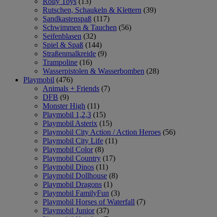
Rolly Toys
(13)
Rutschen, Schaukeln & Klettern
(39)
Sandkastenspaß
(117)
Schwimmen & Tauchen
(56)
Seifenblasen
(32)
Spiel & Spaß
(144)
Straßenmalkreide
(9)
Trampoline
(16)
Wasserpistolen & Wasserbomben
(28)
Playmobil
(476)
Animals + Friends
(7)
DFB
(9)
Monster High
(11)
Playmobil 1,2,3
(15)
Playmobil Asterix
(15)
Playmobil City Action / Action Heroes
(56)
Playmobil City Life
(11)
Playmobil Color
(8)
Playmobil Country
(17)
Playmobil Dinos
(11)
Playmobil Dollhouse
(8)
Playmobil Dragons
(1)
Playmobil FamilyFun
(3)
Playmobil Horses of Waterfall
(7)
Playmobil Junior
(37)