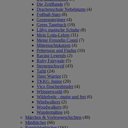
Die ZeitBande
(5)
Drachenschule Nebelsturm
(4)
Fußball-Stars
(8)
Gespensterjäger
(4)
Gregs Tagebuch
(19)
Lillys magische Schuhe
(8)
Mein Lotta-Leben
(31)
Meine Freundin Conni
(7)
Mitternachtskatzen
(4)
Pettersson und Findus
(10)
Racing Legends
(2)
Ruby Fairygale
(5)
Sternenschweif
(43)
Tafiti
(24)
Tiger Warrior
(2)
TKKG Junior
(20)
Vico Drachenbruder
(4)
Whisperworld
(6)
Wildpferde - mutig und frei
(6)
Windwalkers
(2)
Woodwalkers
(6)
Wundermähne
(4)
Märchen & Vorlesegeschichten
(49)
Minibücher
(66)
Pappbilderbücher
(161)