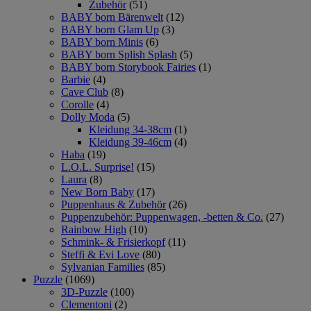
Zubehör
(51)
BABY born Bärenwelt
(12)
BABY born Glam Up
(3)
BABY born Minis
(6)
BABY born Splish Splash
(5)
BABY born Storybook Fairies
(1)
Barbie
(4)
Cave Club
(8)
Corolle
(4)
Dolly Moda
(5)
Kleidung 34-38cm
(1)
Kleidung 39-46cm
(4)
Haba
(19)
L.O.L. Surprise!
(15)
Laura
(8)
New Born Baby
(17)
Puppenhaus & Zubehör
(26)
Puppenzubehör: Puppenwagen, -betten & Co.
(27)
Rainbow High
(10)
Schmink- & Frisierkopf
(11)
Steffi & Evi Love
(80)
Sylvanian Families
(85)
Puzzle
(1069)
3D-Puzzle
(100)
Clementoni
(2)