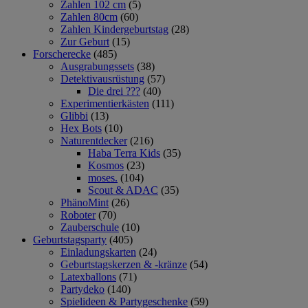
Zahlen 102 cm
(5)
Zahlen 80cm
(60)
Zahlen Kindergeburtstag
(28)
Zur Geburt
(15)
Forscherecke
(485)
Ausgrabungssets
(38)
Detektivausrüstung
(57)
Die drei ???
(40)
Experimentierkästen
(111)
Glibbi
(13)
Hex Bots
(10)
Naturentdecker
(216)
Haba Terra Kids
(35)
Kosmos
(23)
moses.
(104)
Scout & ADAC
(35)
PhänoMint
(26)
Roboter
(70)
Zauberschule
(10)
Geburtstagsparty
(405)
Einladungskarten
(24)
Geburtstagskerzen & -kränze
(54)
Latexballons
(71)
Partydeko
(140)
Spielideen & Partygeschenke
(59)