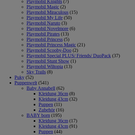
Playmobil Knights
(7)
Playmobil Magic
(2)
Playmobil Miraculous
(15)
Playmobil My Life
(50)
Playmobil Naruto
(3)
Playmobil Novelmore
(6)
Playmobil Pirates
(13)
Playmobil Princess
(5)
Playmobil Princess Magic
(21)
Playmobil Scooby-Doo
(2)
Playmobil Special PLUS/ Friends/ DuoPack
(37)
Playmobil Stunt Show
(1)
Playmobil Wiltopia
(13)
Sky Trails
(8)
Puky
(52)
Puppenwelt
(541)
Baby Annabell
(62)
Kleidung 36cm
(8)
Kleidung 43cm
(32)
Puppen
(11)
Zubehör
(16)
BABY born
(195)
Kleidung 36cm
(17)
Kleidung 43cm
(91)
Puppen
(44)