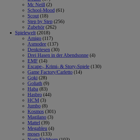
Mc Neill
(2)
School-Mood
(61)
Scout
(18)
Step by Step
(256)
Zubehör
(262)
Spielewelt
(2018)
Amigo
(117)
Asmodee
(137)
Denkriesen
(30)
Drei Hasen in der Abendsonne
(4)
EMF
(14)
Escape-, Krimi- & Story-Spiele
(130)
Game Factory/Carletto
(14)
Goki
(28)
Goliath
(9)
Haba
(83)
Hasbro
(44)
HCM
(3)
Jumbo
(8)
Kosmos
(301)
Magilano
(3)
Mattel
(39)
Megableu
(4)
moses
(133)
Noris/Eichhorn
(103)