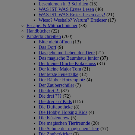
Lesenlernen in 3 Schritten
(15)
WAS IST WAS Erstes Lesen
(46)
WAS IST WAS Erstes Lesen easy!
(21)
Wieso? Weshalb? Warum? Erstleser
(17)
Escape- & Mitmachbücher
(38)
Handbücher
(22)
Kinderbuchreihen
(760)
Bitte nicht öffnen
(13)
Das Dorf
(9)
Das geheime Leben der Tiere
(21)
Das magische Baumhaus junior
(37)
Der kleine Drache Kokosnuss
(31)
Der kleine Major Tom
(21)
Der letzte Feuerfalke
(12)
Der Räuber Hotzenplotz
(4)
Der Zauberschüler
(7)
Die drei !!!
(87)
Die drei ???
(72)
Die drei ??? Kids
(115)
Die Duftapotheke
(8)
Die Hobby-Horsing-Kids
(4)
Die Küstencrew
(5)
Die magischen Tierfreunde
(20)
Die Schule der magischen Tiere
(57)
Die Zauberkicker
(9)