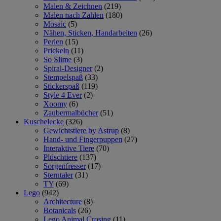
Malen & Zeichnen
(219)
Malen nach Zahlen
(180)
Mosaic
(5)
Nähen, Sticken, Handarbeiten
(26)
Perlen
(15)
Prickeln
(11)
So Slime
(3)
Spiral-Designer
(2)
Stempelspaß
(33)
Stickerspaß
(119)
Style 4 Ever
(2)
Xoomy
(6)
Zaubermalbücher
(51)
Kuschelecke
(326)
Gewichtstiere by Astrup
(8)
Hand- und Fingerpuppen
(27)
Interaktive Tiere
(70)
Plüschtiere
(137)
Sorgenfresser
(17)
Sterntaler
(31)
TY
(69)
Lego
(942)
Architecture
(8)
Botanicals
(26)
Lego Animal Crosing
(11)