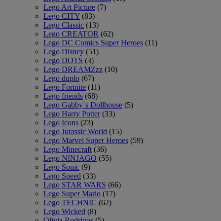
Lego Art Picture
(7)
Lego CITY
(83)
Lego Classic
(13)
Lego CREATOR
(62)
Lego DC Comics Super Heroes
(11)
Lego Disney
(51)
Lego DOTS
(3)
Lego DREAMZzz
(10)
Lego duplo
(67)
Lego Fortnite
(11)
Lego friends
(68)
Lego Gabby´s Dollhouse
(5)
Lego Harry Potter
(33)
Lego Icons
(23)
Lego Jurassic World
(15)
Lego Marvel Super Heroes
(59)
Lego Minecraft
(36)
Lego NINJAGO
(55)
Lego Sonic
(9)
Lego Speed
(33)
Lego STAR WARS
(66)
Lego Super Mario
(17)
Lego TECHNIC
(62)
Lego Wicked
(8)
Olivia Rodrigos
(5)