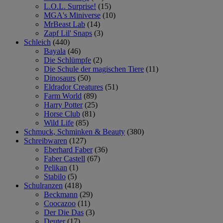
L.O.L. Surprise!
(15)
MGA's Miniverse
(10)
MrBeast Lab
(14)
Zapf Lil' Snaps
(3)
Schleich
(440)
Bayala
(46)
Die Schlümpfe
(2)
Die Schule der magischen Tiere
(11)
Dinosaurs
(50)
Eldrador Creatures
(51)
Farm World
(89)
Harry Potter
(25)
Horse Club
(81)
Wild Life
(85)
Schmuck, Schminken & Beauty
(380)
Schreibwaren
(127)
Eberhard Faber
(36)
Faber Castell
(67)
Pelikan
(1)
Stabilo
(5)
Schulranzen
(418)
Beckmann
(29)
Coocazoo
(11)
Der Die Das
(3)
Deuter
(17)