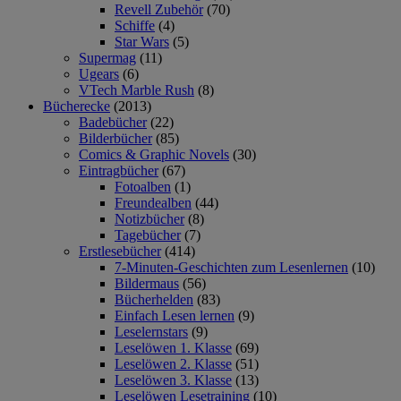
Revell Zubehör
(70)
Schiffe
(4)
Star Wars
(5)
Supermag
(11)
Ugears
(6)
VTech Marble Rush
(8)
Bücherecke
(2013)
Badebücher
(22)
Bilderbücher
(85)
Comics & Graphic Novels
(30)
Eintragbücher
(67)
Fotoalben
(1)
Freundealben
(44)
Notizbücher
(8)
Tagebücher
(7)
Erstlesebücher
(414)
7-Minuten-Geschichten zum Lesenlernen
(10)
Bildermaus
(56)
Bücherhelden
(83)
Einfach Lesen lernen
(9)
Leselernstars
(9)
Leselöwen 1. Klasse
(69)
Leselöwen 2. Klasse
(51)
Leselöwen 3. Klasse
(13)
Leselöwen Lesetraining
(10)