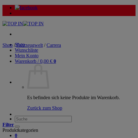
Zum
Inhalt
springen
Shop
Shop
/
Fahrzeugwelt
/
Carrera
Wunschliste
Mein Konto
Warenkorb /
0,00
€
0
Es befinden sich keine Produkte im Warenkorb.
Zurück zum Shop
Suche
nach:
Filter
Produktkategorien
0