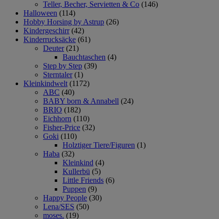
Teller, Becher, Servietten & Co
(146)
Halloween
(114)
Hobby Horsing by Astrup
(26)
Kindergeschirr
(42)
Kinderrucksäcke
(61)
Deuter
(21)
Bauchtaschen
(4)
Step by Step
(39)
Sterntaler
(1)
Kleinkindwelt
(1172)
ABC
(40)
BABY born & Annabell
(24)
BRIO
(182)
Eichhorn
(110)
Fisher-Price
(32)
Goki
(110)
Holztiger Tiere/Figuren
(1)
Haba
(32)
Kleinkind
(4)
Kullerbü
(5)
Little Friends
(6)
Puppen
(9)
Happy People
(30)
Lena/SES
(50)
moses.
(19)