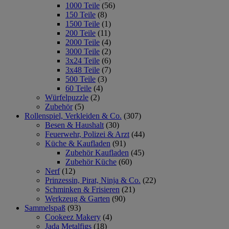
1000 Teile
(56)
150 Teile
(8)
1500 Teile
(1)
200 Teile
(11)
2000 Teile
(4)
3000 Teile
(2)
3x24 Teile
(6)
3x48 Teile
(7)
500 Teile
(3)
60 Teile
(4)
Würfelpuzzle
(2)
Zubehör
(5)
Rollenspiel, Verkleiden & Co.
(307)
Besen & Haushalt
(30)
Feuerwehr, Polizei & Arzt
(44)
Küche & Kaufladen
(91)
Zubehör Kaufladen
(45)
Zubehör Küche
(60)
Nerf
(12)
Prinzessin, Pirat, Ninja & Co.
(22)
Schminken & Frisieren
(21)
Werkzeug & Garten
(90)
Sammelspaß
(93)
Cookeez Makery
(4)
Jada Metalfigs
(18)