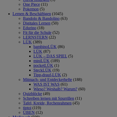
One Piece
(11)
Pokemon
(5)
Lernen & Beschäftigen
(1045)
Bandolo & Bandolino
(63)
Digitales Lernen
(50)
Edurino
(18)
Fit für die Schule
(52)
LERNSTERN
(22)
LÜK
(389)
bambinoLÜK
(86)
LÜK
(87)
LÜK – DAS SPIEL
(5)
miniLÜK
(189)
pocketLÜK
(1)
SteckLÜK
(19)
Tipp-drauf-LÜK
(2)
Mitmach- und Entdeckerhefte
(188)
WAS IST WAS
(61)
Wieso? Weshalb? Warum?
(60)
Quizblöcke
(49)
Schreiben lernen mit Spurrillen
(11)
Tafel, Kreide, Rechenrahmen
(45)
tiptoi
(119)
ÜBEN
(12)