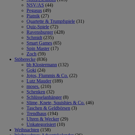
NSV/AS
(44)
Pegasus
(49)
Piatnik
(27)
Quartette & Trumpfspiele
(31)
Quiz-Spiele
(72)
Ravensburger
(428)
Schmidt
(235)
Smart Games
(65)
Spin Master
(17)
Zoch
(59)
Stöberecke
(836)
bb Klostermann
(132)
Goki
(24)
Jojos, Flummis & Co.
(22)
Lutz Mauder
(189)
moses.
(210)
Schenken
(32)
Schlüsselanhänger
(8)
Slime, Knete, Squishies & Co.
(46)
Taschen & Geldbörsen
(3)
Trendhaus
(194)
Uhren & Wecker
(29)
Unkategorisiert
(10)
Weihnachten
(158)