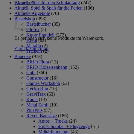
Aktuell: Alles für den Schulanfang
(247)
Warenkorb
Aktuell: Spiel & Spaß für die Ferien
(136)
Aktuelle Angebote
(70)
Bastelshop
(398)
Bastelbücher
(35)
Glorex
(2)
Knorr Prandell
(272)
Es befinden sich keine Produkte im Warenkorb.
Kreul
(82)
Marabu
(2)
Zurück zum Shop
Prickeln
(2)
Bauecke
(978)
BRIO Flora
(13)
BRIO Holzeisenbahn
(152)
Cobi
(360)
Constructor
(16)
Games Workshop
(62)
Gecko Run
(10)
GraviTrax
(63)
Kapla
(13)
Metal Earth
(10)
PlusPlus
(57)
Revell Bausätze
(186)
Autos + Trucks
(24)
Hubschrauber + Flugzeuge
(51)
Militärfahrzeuge
(43)