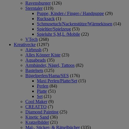
Ravensburger
(126)
Sterntaler
(119)
Puppe, Kinder-/ Finger-/ Handpuppe
(29)
Rucksack
(1)
Schmusetuch/Nackenstütze/Wärmekissen
(14)
Spieltier/Spielzeug
(53)
Spieluhr S,M,L /Mobile
(22)
VTech
(268)
Kreativecke
(1297)
Airbrush
(7)
Alles Könner Kiste
(23)
Aquabeads
(35)
Armbänder, Nägel, Tattoos
(82)
Bastelsets
(125)
Bügelperlen/Hama/SES
(176)
Maxi Perlen/Platte/Set
(15)
Perlen
(84)
Platte
(51)
Set
(21)
Cool Maker
(9)
CREATTO
(7)
Diamond Painting
(25)
Kinetic Sand
(36)
Kratzelbilder
(21)
Mal-, Sticker- & Rätselbücher
(335)