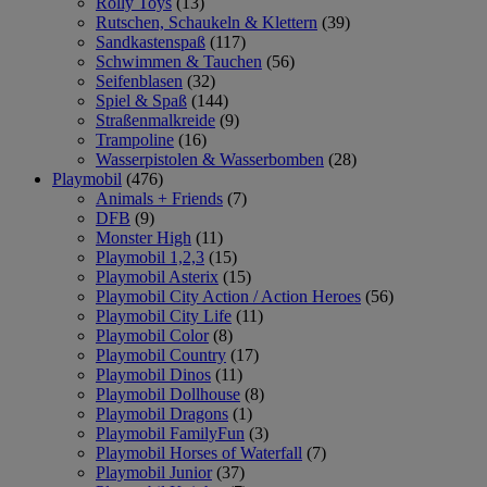
Rolly Toys
(13)
Rutschen, Schaukeln & Klettern
(39)
Sandkastenspaß
(117)
Schwimmen & Tauchen
(56)
Seifenblasen
(32)
Spiel & Spaß
(144)
Straßenmalkreide
(9)
Trampoline
(16)
Wasserpistolen & Wasserbomben
(28)
Playmobil
(476)
Animals + Friends
(7)
DFB
(9)
Monster High
(11)
Playmobil 1,2,3
(15)
Playmobil Asterix
(15)
Playmobil City Action / Action Heroes
(56)
Playmobil City Life
(11)
Playmobil Color
(8)
Playmobil Country
(17)
Playmobil Dinos
(11)
Playmobil Dollhouse
(8)
Playmobil Dragons
(1)
Playmobil FamilyFun
(3)
Playmobil Horses of Waterfall
(7)
Playmobil Junior
(37)