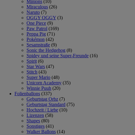
Minions
(10)
Miraculous
(26)
Naruto
(7)
OGGY OGGY
(3)
One Piece
(9)
Paw Patrol
(169)
Peppa Pig
(71)
Pokémon
(42)
Sesamstraße
(9)
Sonic the Hedgehog
(8)
Spidey und seine Super-Freunde
(16)
Spirit
(6)
Star Wars
(47)
Stitch
(43)
Super Mario
(48)
Unicorn Academy
(35)
Winnie Puuh
(20)
Folienballons
(337)
Geburtstag Orbz
(7)
Geburtstag Standard
(75)
Hochzeit / Liebe
(10)
Lizenzen
(58)
Shapes
(80)
Sonstiges
(41)
Walker Ballons
(14)