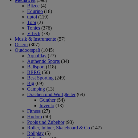
Mediawelt
(598)
Bitzee
(4)
Edurino
(18)
tiptoi
(119)
Tobi
(2)
Tonies
(376)
VTech
(78)
Musik & Instrumente
(57)
Ostern
(307)
Outdoorspaß
(1045)
AquaPlay
(27)
Authentic Sports
(34)
Ballsport
(118)
BERG
(56)
Best Sporting
(249)
Big
(69)
Camping
(13)
Drachen und Wurfgleiter
(69)
Günther
(54)
Invento
(13)
Fitness
(27)
Hudora
(50)
Pools und Zubehör
(93)
Roller, Inliner, Skateboard & Co
(147)
Rollplay
(5)