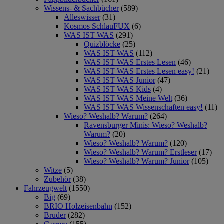
Wissens- & Sachbücher
(589)
Alleswisser
(31)
Kosmos SchlauFUX
(6)
WAS IST WAS
(291)
Quizblöcke
(25)
WAS IST WAS
(112)
WAS IST WAS Erstes Lesen
(46)
WAS IST WAS Erstes Lesen easy!
(21)
WAS IST WAS Junior
(47)
WAS IST WAS Kids
(4)
WAS IST WAS Meine Welt
(36)
WAS IST WAS Wissenschaften easy!
(11)
Wieso? Weshalb? Warum?
(264)
Ravensburger Minis: Wieso? Weshalb?
Warum?
(20)
Wieso? Weshalb? Warum?
(120)
Wieso? Weshalb? Warum? Erstleser
(17)
Wieso? Weshalb? Warum? Junior
(105)
Witze
(5)
Zubehör
(38)
Fahrzeugwelt
(1550)
Big
(69)
BRIO Holzeisenbahn
(152)
Bruder
(282)