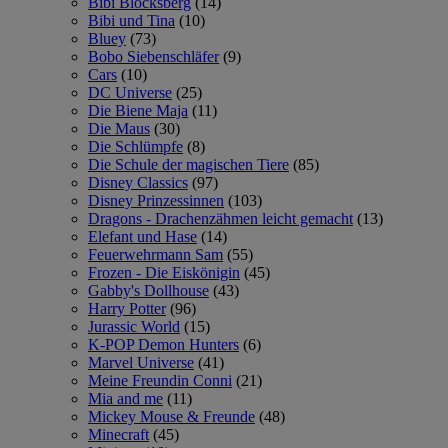
Bibi Blocksberg
(14)
Bibi und Tina
(10)
Bluey
(73)
Bobo Siebenschläfer
(9)
Cars
(10)
DC Universe
(25)
Die Biene Maja
(11)
Die Maus
(30)
Die Schlümpfe
(8)
Die Schule der magischen Tiere
(85)
Disney Classics
(97)
Disney Prinzessinnen
(103)
Dragons - Drachenzähmen leicht gemacht
(13)
Elefant und Hase
(14)
Feuerwehrmann Sam
(55)
Frozen - Die Eiskönigin
(45)
Gabby's Dollhouse
(43)
Harry Potter
(96)
Jurassic World
(15)
K-POP Demon Hunters
(6)
Marvel Universe
(41)
Meine Freundin Conni
(21)
Mia and me
(11)
Mickey Mouse & Freunde
(48)
Minecraft
(45)