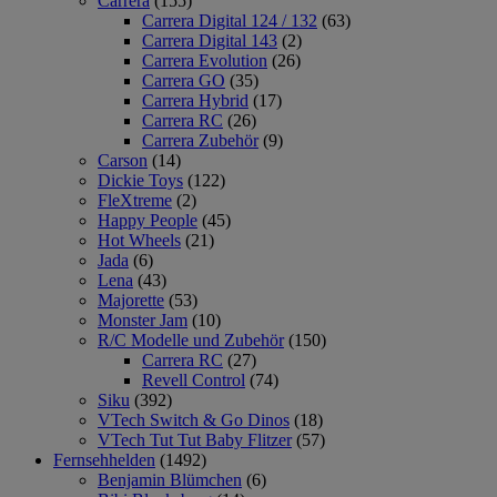
Carrera
(155)
Carrera Digital 124 / 132
(63)
Carrera Digital 143
(2)
Carrera Evolution
(26)
Carrera GO
(35)
Carrera Hybrid
(17)
Carrera RC
(26)
Carrera Zubehör
(9)
Carson
(14)
Dickie Toys
(122)
FleXtreme
(2)
Happy People
(45)
Hot Wheels
(21)
Jada
(6)
Lena
(43)
Majorette
(53)
Monster Jam
(10)
R/C Modelle und Zubehör
(150)
Carrera RC
(27)
Revell Control
(74)
Siku
(392)
VTech Switch & Go Dinos
(18)
VTech Tut Tut Baby Flitzer
(57)
Fernsehhelden
(1492)
Benjamin Blümchen
(6)