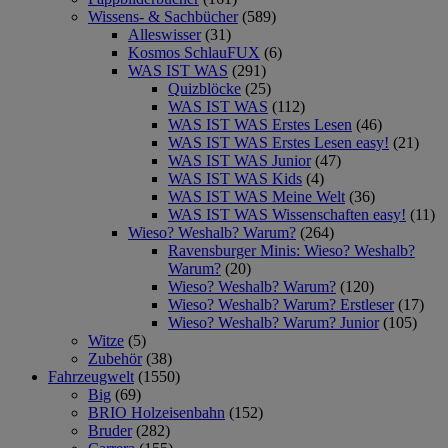
Wissens- & Sachbücher
(589)
Alleswisser
(31)
Kosmos SchlauFUX
(6)
WAS IST WAS
(291)
Quizblöcke
(25)
WAS IST WAS
(112)
WAS IST WAS Erstes Lesen
(46)
WAS IST WAS Erstes Lesen easy!
(21)
WAS IST WAS Junior
(47)
WAS IST WAS Kids
(4)
WAS IST WAS Meine Welt
(36)
WAS IST WAS Wissenschaften easy!
(11)
Wieso? Weshalb? Warum?
(264)
Ravensburger Minis: Wieso? Weshalb?
Warum?
(20)
Wieso? Weshalb? Warum?
(120)
Wieso? Weshalb? Warum? Erstleser
(17)
Wieso? Weshalb? Warum? Junior
(105)
Witze
(5)
Zubehör
(38)
Fahrzeugwelt
(1550)
Big
(69)
BRIO Holzeisenbahn
(152)
Bruder
(282)