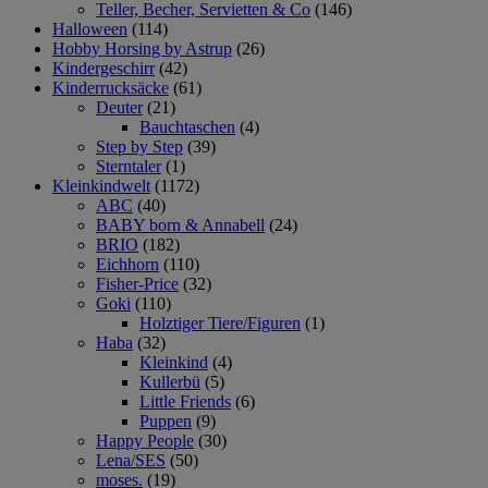
Teller, Becher, Servietten & Co
(146)
Halloween
(114)
Hobby Horsing by Astrup
(26)
Kindergeschirr
(42)
Kinderrucksäcke
(61)
Deuter
(21)
Bauchtaschen
(4)
Step by Step
(39)
Sterntaler
(1)
Kleinkindwelt
(1172)
ABC
(40)
BABY born & Annabell
(24)
BRIO
(182)
Eichhorn
(110)
Fisher-Price
(32)
Goki
(110)
Holztiger Tiere/Figuren
(1)
Haba
(32)
Kleinkind
(4)
Kullerbü
(5)
Little Friends
(6)
Puppen
(9)
Happy People
(30)
Lena/SES
(50)
moses.
(19)