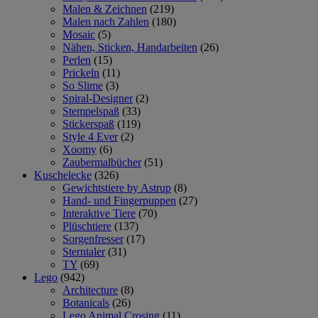
Malen & Zeichnen
(219)
Malen nach Zahlen
(180)
Mosaic
(5)
Nähen, Sticken, Handarbeiten
(26)
Perlen
(15)
Prickeln
(11)
So Slime
(3)
Spiral-Designer
(2)
Stempelspaß
(33)
Stickerspaß
(119)
Style 4 Ever
(2)
Xoomy
(6)
Zaubermalbücher
(51)
Kuschelecke
(326)
Gewichtstiere by Astrup
(8)
Hand- und Fingerpuppen
(27)
Interaktive Tiere
(70)
Plüschtiere
(137)
Sorgenfresser
(17)
Sterntaler
(31)
TY
(69)
Lego
(942)
Architecture
(8)
Botanicals
(26)
Lego Animal Crosing
(11)