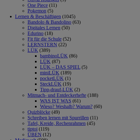
One Piece
(11)
Pokemon
(5)
Lernen & Beschäftigen
(1045)
Bandolo & Bandolino
(63)
Digitales Lernen
(50)
Edurino
(18)
Fit für die Schule
(52)
LERNSTERN
(22)
LÜK
(389)
bambinoLÜK
(86)
LÜK
(87)
LÜK – DAS SPIEL
(5)
miniLÜK
(189)
pocketLÜK
(1)
SteckLÜK
(19)
Tipp-drauf-LÜK
(2)
Mitmach- und Entdeckerhefte
(188)
WAS IST WAS
(61)
Wieso? Weshalb? Warum?
(60)
Quizblöcke
(49)
Schreiben lernen mit Spurrillen
(11)
Tafel, Kreide, Rechenrahmen
(45)
tiptoi
(119)
ÜBEN
(12)