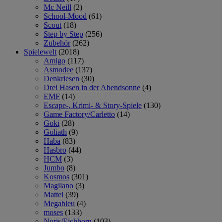
Mc Neill
(2)
School-Mood
(61)
Scout
(18)
Step by Step
(256)
Zubehör
(262)
Spielewelt
(2018)
Amigo
(117)
Asmodee
(137)
Denkriesen
(30)
Drei Hasen in der Abendsonne
(4)
EMF
(14)
Escape-, Krimi- & Story-Spiele
(130)
Game Factory/Carletto
(14)
Goki
(28)
Goliath
(9)
Haba
(83)
Hasbro
(44)
HCM
(3)
Jumbo
(8)
Kosmos
(301)
Magilano
(3)
Mattel
(39)
Megableu
(4)
moses
(133)
Noris/Eichhorn
(103)