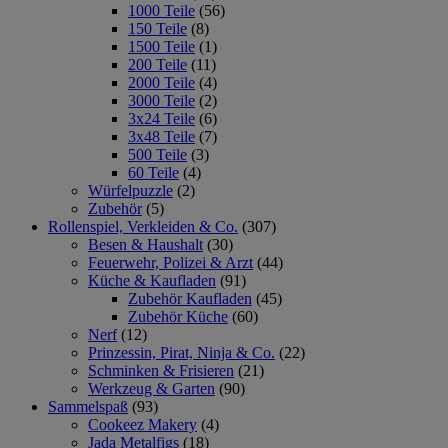
1000 Teile
(56)
150 Teile
(8)
1500 Teile
(1)
200 Teile
(11)
2000 Teile
(4)
3000 Teile
(2)
3x24 Teile
(6)
3x48 Teile
(7)
500 Teile
(3)
60 Teile
(4)
Würfelpuzzle
(2)
Zubehör
(5)
Rollenspiel, Verkleiden & Co.
(307)
Besen & Haushalt
(30)
Feuerwehr, Polizei & Arzt
(44)
Küche & Kaufladen
(91)
Zubehör Kaufladen
(45)
Zubehör Küche
(60)
Nerf
(12)
Prinzessin, Pirat, Ninja & Co.
(22)
Schminken & Frisieren
(21)
Werkzeug & Garten
(90)
Sammelspaß
(93)
Cookeez Makery
(4)
Jada Metalfigs
(18)