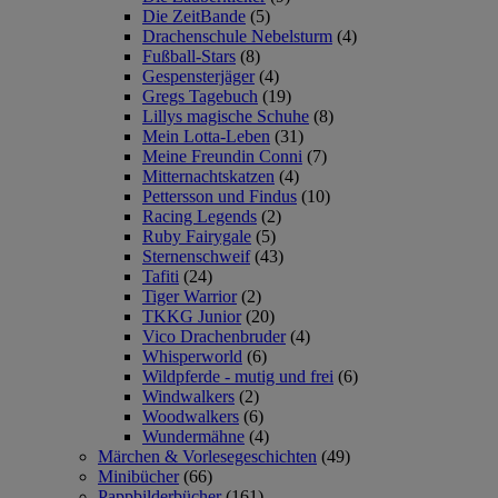
Die ZeitBande
(5)
Drachenschule Nebelsturm
(4)
Fußball-Stars
(8)
Gespensterjäger
(4)
Gregs Tagebuch
(19)
Lillys magische Schuhe
(8)
Mein Lotta-Leben
(31)
Meine Freundin Conni
(7)
Mitternachtskatzen
(4)
Pettersson und Findus
(10)
Racing Legends
(2)
Ruby Fairygale
(5)
Sternenschweif
(43)
Tafiti
(24)
Tiger Warrior
(2)
TKKG Junior
(20)
Vico Drachenbruder
(4)
Whisperworld
(6)
Wildpferde - mutig und frei
(6)
Windwalkers
(2)
Woodwalkers
(6)
Wundermähne
(4)
Märchen & Vorlesegeschichten
(49)
Minibücher
(66)
Pappbilderbücher
(161)