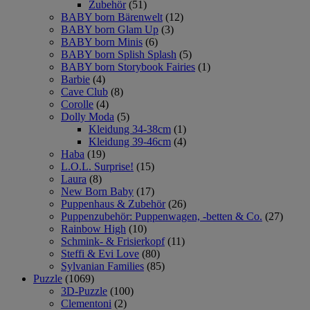
Zubehör
(51)
BABY born Bärenwelt
(12)
BABY born Glam Up
(3)
BABY born Minis
(6)
BABY born Splish Splash
(5)
BABY born Storybook Fairies
(1)
Barbie
(4)
Cave Club
(8)
Corolle
(4)
Dolly Moda
(5)
Kleidung 34-38cm
(1)
Kleidung 39-46cm
(4)
Haba
(19)
L.O.L. Surprise!
(15)
Laura
(8)
New Born Baby
(17)
Puppenhaus & Zubehör
(26)
Puppenzubehör: Puppenwagen, -betten & Co.
(27)
Rainbow High
(10)
Schmink- & Frisierkopf
(11)
Steffi & Evi Love
(80)
Sylvanian Families
(85)
Puzzle
(1069)
3D-Puzzle
(100)
Clementoni
(2)