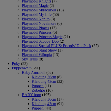
Playmobil Knights
(7)
Playmobil Magic
(2)
Playmobil Miraculous
(15)
Playmobil My Life
(50)
Playmobil Naruto
(3)
Playmobil Novelmore
(6)
Playmobil Pirates
(13)
Playmobil Princess
(5)
Playmobil Princess Magic
(21)
Playmobil Scooby-Doo
(2)
Playmobil Special PLUS/ Friends/ DuoPack
(37)
Playmobil Stunt Show
(1)
Playmobil Wiltopia
(13)
Sky Trails
(8)
Puky
(52)
Puppenwelt
(541)
Baby Annabell
(62)
Kleidung 36cm
(8)
Kleidung 43cm
(32)
Puppen
(11)
Zubehör
(16)
BABY born
(195)
Kleidung 36cm
(17)
Kleidung 43cm
(91)
Puppen
(44)