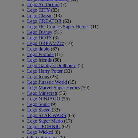
Lego Art Picture
(7)
Lego CITY
(83)
Lego Classic
(13)
Lego CREATOR
(62)
Lego DC Comics Super Heroes
(11)
Lego Disney
(51)
Lego DOTS
(3)
Lego DREAMZzz
(10)
Lego duplo
(67)
Lego Fortnite
(11)
Lego friends
(68)
Lego Gabby´s Dollhouse
(5)
Lego Harry Potter
(33)
Lego Icons
(23)
Lego Jurassic World
(15)
Lego Marvel Super Heroes
(59)
Lego Minecraft
(36)
Lego NINJAGO
(55)
Lego Sonic
(9)
Lego Speed
(33)
Lego STAR WARS
(66)
Lego Super Mario
(17)
Lego TECHNIC
(62)
Lego Wicked
(8)
Olivia Rodrigos
(5)