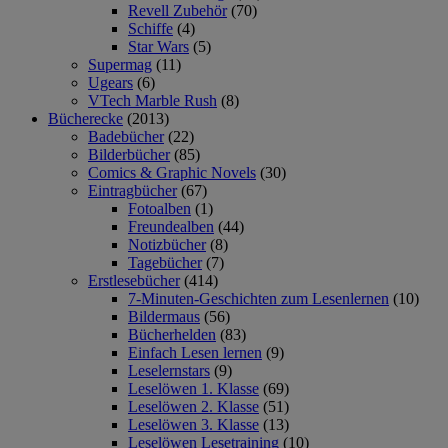
Revell Zubehör
(70)
Schiffe
(4)
Star Wars
(5)
Supermag
(11)
Ugears
(6)
VTech Marble Rush
(8)
Bücherecke
(2013)
Badebücher
(22)
Bilderbücher
(85)
Comics & Graphic Novels
(30)
Eintragbücher
(67)
Fotoalben
(1)
Freundealben
(44)
Notizbücher
(8)
Tagebücher
(7)
Erstlesebücher
(414)
7-Minuten-Geschichten zum Lesenlernen
(10)
Bildermaus
(56)
Bücherhelden
(83)
Einfach Lesen lernen
(9)
Leselernstars
(9)
Leselöwen 1. Klasse
(69)
Leselöwen 2. Klasse
(51)
Leselöwen 3. Klasse
(13)
Leselöwen Lesetraining
(10)