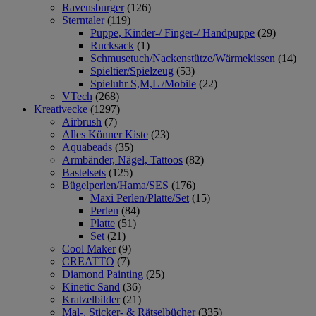
Ravensburger
(126)
Sterntaler
(119)
Puppe, Kinder-/ Finger-/ Handpuppe
(29)
Rucksack
(1)
Schmusetuch/Nackenstütze/Wärmekissen
(14)
Spieltier/Spielzeug
(53)
Spieluhr S,M,L /Mobile
(22)
VTech
(268)
Kreativecke
(1297)
Airbrush
(7)
Alles Könner Kiste
(23)
Aquabeads
(35)
Armbänder, Nägel, Tattoos
(82)
Bastelsets
(125)
Bügelperlen/Hama/SES
(176)
Maxi Perlen/Platte/Set
(15)
Perlen
(84)
Platte
(51)
Set
(21)
Cool Maker
(9)
CREATTO
(7)
Diamond Painting
(25)
Kinetic Sand
(36)
Kratzelbilder
(21)
Mal-, Sticker- & Rätselbücher
(335)