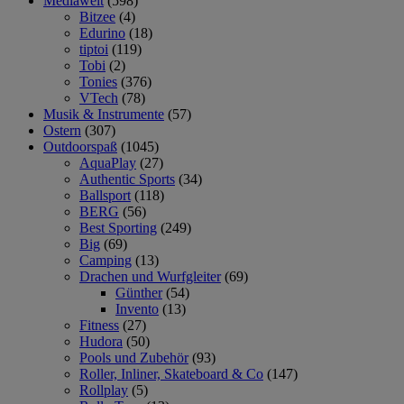
Mediawelt
(598)
Bitzee
(4)
Edurino
(18)
tiptoi
(119)
Tobi
(2)
Tonies
(376)
VTech
(78)
Musik & Instrumente
(57)
Ostern
(307)
Outdoorspaß
(1045)
AquaPlay
(27)
Authentic Sports
(34)
Ballsport
(118)
BERG
(56)
Best Sporting
(249)
Big
(69)
Camping
(13)
Drachen und Wurfgleiter
(69)
Günther
(54)
Invento
(13)
Fitness
(27)
Hudora
(50)
Pools und Zubehör
(93)
Roller, Inliner, Skateboard & Co
(147)
Rollplay
(5)