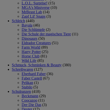
L.O.L. Surprise!
(15)
MGA's Miniverse
(10)
MrBeast Lab
(14)
Zapf Lil' Snaps
(3)
Schleich
(440)
Bayala
(46)
Die Schlümpfe
(2)
Die Schule der magischen Tiere
(11)
Dinosaurs
(50)
Eldrador Creatures
(51)
Farm World
(89)
Harry Potter
(25)
Horse Club
(81)
Wild Life
(85)
Schmuck, Schminken & Beauty
(380)
Schreibwaren
(127)
Eberhard Faber
(36)
Faber Castell
(67)
Pelikan
(1)
Stabilo
(5)
Schulranzen
(418)
Beckmann
(29)
Coocazoo
(11)
Der Die Das
(3)
Deuter
(17)