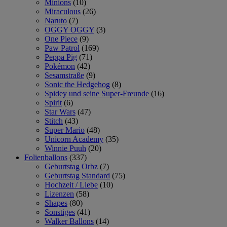
Minions
(10)
Miraculous
(26)
Naruto
(7)
OGGY OGGY
(3)
One Piece
(9)
Paw Patrol
(169)
Peppa Pig
(71)
Pokémon
(42)
Sesamstraße
(9)
Sonic the Hedgehog
(8)
Spidey und seine Super-Freunde
(16)
Spirit
(6)
Star Wars
(47)
Stitch
(43)
Super Mario
(48)
Unicorn Academy
(35)
Winnie Puuh
(20)
Folienballons
(337)
Geburtstag Orbz
(7)
Geburtstag Standard
(75)
Hochzeit / Liebe
(10)
Lizenzen
(58)
Shapes
(80)
Sonstiges
(41)
Walker Ballons
(14)