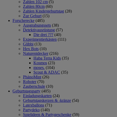
Zahlen 102 cm
(5)
Zahlen 80cm
(60)
Zahlen Kindergeburtstag
(28)
Zur Geburt
(15)
Forscherecke
(485)
Ausgrabungssets
(38)
Detektivausrüstung
(57)
Die drei ???
(40)
Experimentierkästen
(111)
Glibbi
(13)
Hex Bots
(10)
Naturentdecker
(216)
Haba Terra Kids
(35)
Kosmos
(23)
moses.
(104)
Scout & ADAC
(35)
PhänoMint
(26)
Roboter
(70)
Zauberschule
(10)
Geburtstagsparty
(405)
Einladungskarten
(24)
Geburtstagskerzen & -kränze
(54)
Latexballons
(71)
Partydeko
(140)
Spielideen & Partygeschenke
(59)