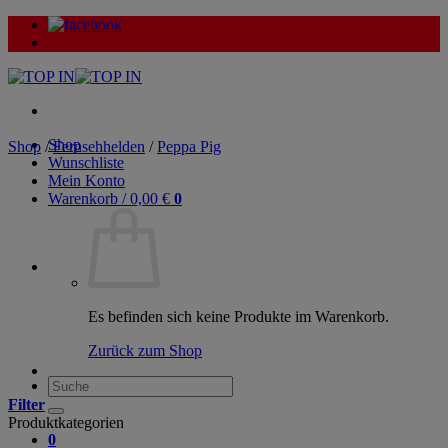
Zum
Inhalt
springen
Shop
Shop
/
Fernsehhelden
/
Peppa Pig
Wunschliste
Mein Konto
Warenkorb /
0,00
€
0
Es befinden sich keine Produkte im Warenkorb.
Zurück zum Shop
Suche
nach:
Filter
Produktkategorien
0