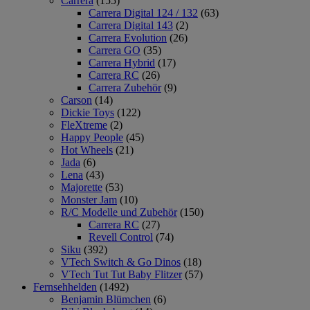
Carrera
(155)
Carrera Digital 124 / 132
(63)
Carrera Digital 143
(2)
Carrera Evolution
(26)
Carrera GO
(35)
Carrera Hybrid
(17)
Carrera RC
(26)
Carrera Zubehör
(9)
Carson
(14)
Dickie Toys
(122)
FleXtreme
(2)
Happy People
(45)
Hot Wheels
(21)
Jada
(6)
Lena
(43)
Majorette
(53)
Monster Jam
(10)
R/C Modelle und Zubehör
(150)
Carrera RC
(27)
Revell Control
(74)
Siku
(392)
VTech Switch & Go Dinos
(18)
VTech Tut Tut Baby Flitzer
(57)
Fernsehhelden
(1492)
Benjamin Blümchen
(6)