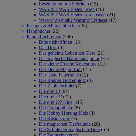
Lesenlernen in 3 Schritten
(15)
WAS IST WAS Erstes Lesen
(46)
WAS IST WAS Erstes Lesen easy!
(21)
Wieso? Weshalb? Warum? Erstleser
(17)
Escape- & Mitmachbücher
(38)
Handbücher
(22)
Kinderbuchreihen
(760)
Bitte nicht öffnen
(13)
Das Dorf
(9)
Das geheime Leben der Tiere
(21)
Das magische Baumhaus junior
(37)
Der kleine Drache Kokosnuss
(31)
Der kleine Major Tom
(21)
Der letzte Feuerfalke
(12)
Der Räuber Hotzenplotz
(4)
Der Zauberschüler
(7)
Die drei !!!
(87)
Die drei ???
(72)
Die drei ??? Kids
(115)
Die Duftapotheke
(8)
Die Hobby-Horsing-Kids
(4)
Die Küstencrew
(5)
Die magischen Tierfreunde
(20)
Die Schule der magischen Tiere
(57)
Die Zauberkicker
(9)