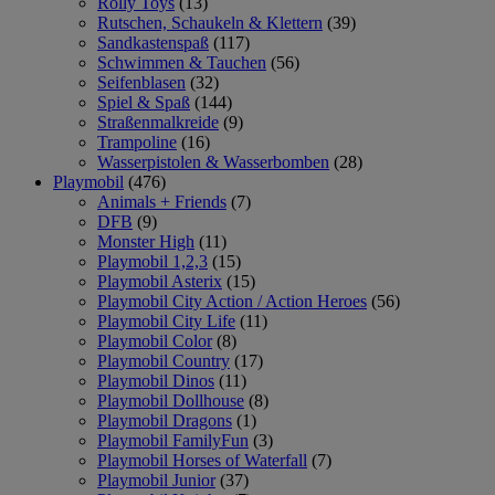
Rolly Toys
(13)
Rutschen, Schaukeln & Klettern
(39)
Sandkastenspaß
(117)
Schwimmen & Tauchen
(56)
Seifenblasen
(32)
Spiel & Spaß
(144)
Straßenmalkreide
(9)
Trampoline
(16)
Wasserpistolen & Wasserbomben
(28)
Playmobil
(476)
Animals + Friends
(7)
DFB
(9)
Monster High
(11)
Playmobil 1,2,3
(15)
Playmobil Asterix
(15)
Playmobil City Action / Action Heroes
(56)
Playmobil City Life
(11)
Playmobil Color
(8)
Playmobil Country
(17)
Playmobil Dinos
(11)
Playmobil Dollhouse
(8)
Playmobil Dragons
(1)
Playmobil FamilyFun
(3)
Playmobil Horses of Waterfall
(7)
Playmobil Junior
(37)