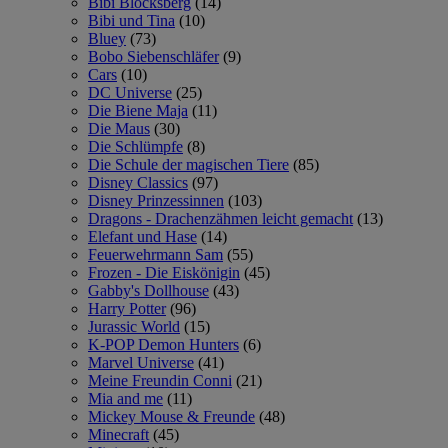
Bibi Blocksberg
(14)
Bibi und Tina
(10)
Bluey
(73)
Bobo Siebenschläfer
(9)
Cars
(10)
DC Universe
(25)
Die Biene Maja
(11)
Die Maus
(30)
Die Schlümpfe
(8)
Die Schule der magischen Tiere
(85)
Disney Classics
(97)
Disney Prinzessinnen
(103)
Dragons - Drachenzähmen leicht gemacht
(13)
Elefant und Hase
(14)
Feuerwehrmann Sam
(55)
Frozen - Die Eiskönigin
(45)
Gabby's Dollhouse
(43)
Harry Potter
(96)
Jurassic World
(15)
K-POP Demon Hunters
(6)
Marvel Universe
(41)
Meine Freundin Conni
(21)
Mia and me
(11)
Mickey Mouse & Freunde
(48)
Minecraft
(45)