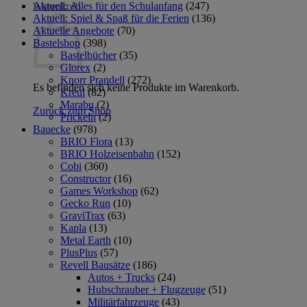
Aktuell: Alles für den Schulanfang
(247)
Warenkorb
Aktuell: Spiel & Spaß für die Ferien
(136)
Aktuelle Angebote
(70)
Bastelshop
(398)
Bastelbücher
(35)
Glorex
(2)
Knorr Prandell
(272)
Es befinden sich keine Produkte im Warenkorb.
Kreul
(82)
Marabu
(2)
Zurück zum Shop
Prickeln
(2)
Bauecke
(978)
BRIO Flora
(13)
BRIO Holzeisenbahn
(152)
Cobi
(360)
Constructor
(16)
Games Workshop
(62)
Gecko Run
(10)
GraviTrax
(63)
Kapla
(13)
Metal Earth
(10)
PlusPlus
(57)
Revell Bausätze
(186)
Autos + Trucks
(24)
Hubschrauber + Flugzeuge
(51)
Militärfahrzeuge
(43)