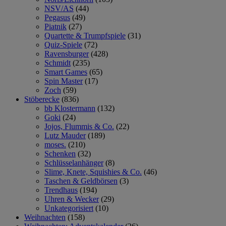
NSV/AS
(44)
Pegasus
(49)
Piatnik
(27)
Quartette & Trumpfspiele
(31)
Quiz-Spiele
(72)
Ravensburger
(428)
Schmidt
(235)
Smart Games
(65)
Spin Master
(17)
Zoch
(59)
Stöberecke
(836)
bb Klostermann
(132)
Goki
(24)
Jojos, Flummis & Co.
(22)
Lutz Mauder
(189)
moses.
(210)
Schenken
(32)
Schlüsselanhänger
(8)
Slime, Knete, Squishies & Co.
(46)
Taschen & Geldbörsen
(3)
Trendhaus
(194)
Uhren & Wecker
(29)
Unkategorisiert
(10)
Weihnachten
(158)