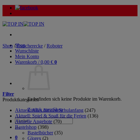
Zum
Inhalt
springen
Shop
Shop
/
Forscherecke
/
Roboter
Wunschliste
Mein Konto
Warenkorb /
0,00
€
0
Filter
Es befinden sich keine Produkte im Warenkorb.
Produktkategorien
Zurück zum Shop
Aktuell: Alles für den Schulanfang
(247)
Aktuell: Spiel & Spaß für die Ferien
(136)
Suche
Aktuelle Angebote
(70)
nach:
Bastelshop
(398)
Bastelbücher
(35)
0
Glorex
(2)