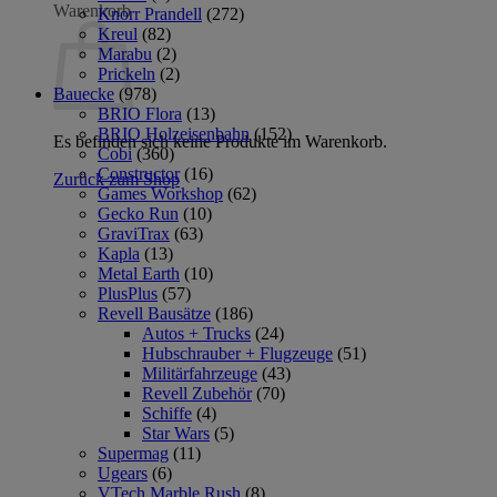
Warenkorb
Knorr Prandell
(272)
Kreul
(82)
Marabu
(2)
Prickeln
(2)
Bauecke
(978)
BRIO Flora
(13)
BRIO Holzeisenbahn
(152)
Es befinden sich keine Produkte im Warenkorb.
Cobi
(360)
Constructor
(16)
Zurück zum Shop
Games Workshop
(62)
Gecko Run
(10)
GraviTrax
(63)
Kapla
(13)
Metal Earth
(10)
PlusPlus
(57)
Revell Bausätze
(186)
Autos + Trucks
(24)
Hubschrauber + Flugzeuge
(51)
Militärfahrzeuge
(43)
Revell Zubehör
(70)
Schiffe
(4)
Star Wars
(5)
Supermag
(11)
Ugears
(6)
VTech Marble Rush
(8)