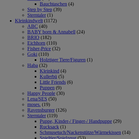
Bauchtaschen
(4)
Step by Step
(39)
Sterntaler
(1)
Kleinkindwelt
(1172)
ABC
(40)
BABY born & Annabell
(24)
BRIO
(182)
Eichhorn
(110)
Fisher-Price
(32)
Goki
(110)
Holztiger Tiere/Figuren
(1)
Haba
(32)
Kleinkind
(4)
Kullerbü
(5)
Little Friends
(6)
Puppen
(9)
Happy People
(30)
Lena/SES
(50)
moses.
(19)
Ravensburger
(126)
Sterntaler
(119)
Puppe, Kinder-/ Finger-/ Handpuppe
(29)
Rucksack
(1)
Schmusetuch/Nackenstütze/Wärmekissen
(14)
Spieltier/Spielzeug
(53)