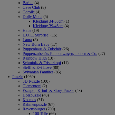
Barbie
(4)
Cave Club
(8)
Corolle
(4)
Dolly Moda
(5)
Kleidung 34-38cm
(1)
Kleidung 39-46cm
(4)
Haba
(19)
L.O.L. Surprise!
(15)
Laura
(8)
New Born Baby
(17)
Puppenhaus & Zubehör
(26)
Puppenzubehör: Puppenwagen, -betten & Co.
(27)
Rainbow High
(10)
Schmink- & Frisierkopf
(11)
Steffi & Evi Love
(80)
Sylvanian Families
(85)
Puzzle
(1069)
3D-Puzzle
(100)
Clementoni
(2)
Escape-, Krimi- & Story-Puzzle
(58)
Holzpuzzle
(40)
Kosmos
(31)
Rahmenpuzzle
(67)
Ravensburger
(700)
100 Teile
(66)