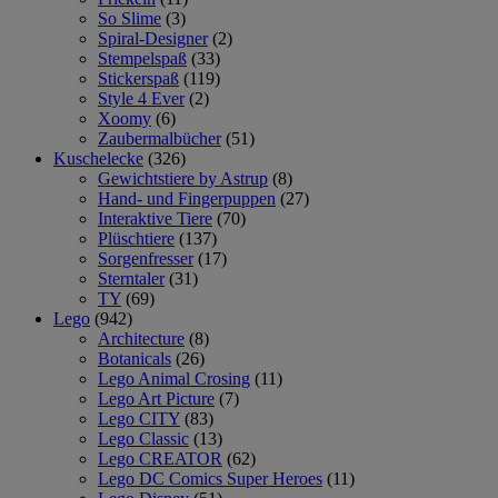
So Slime
(3)
Spiral-Designer
(2)
Stempelspaß
(33)
Stickerspaß
(119)
Style 4 Ever
(2)
Xoomy
(6)
Zaubermalbücher
(51)
Kuschelecke
(326)
Gewichtstiere by Astrup
(8)
Hand- und Fingerpuppen
(27)
Interaktive Tiere
(70)
Plüschtiere
(137)
Sorgenfresser
(17)
Sterntaler
(31)
TY
(69)
Lego
(942)
Architecture
(8)
Botanicals
(26)
Lego Animal Crosing
(11)
Lego Art Picture
(7)
Lego CITY
(83)
Lego Classic
(13)
Lego CREATOR
(62)
Lego DC Comics Super Heroes
(11)