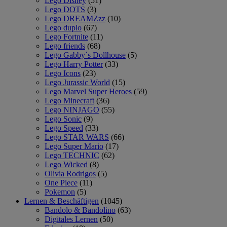
Lego Disney
(51)
Lego DOTS
(3)
Lego DREAMZzz
(10)
Lego duplo
(67)
Lego Fortnite
(11)
Lego friends
(68)
Lego Gabby´s Dollhouse
(5)
Lego Harry Potter
(33)
Lego Icons
(23)
Lego Jurassic World
(15)
Lego Marvel Super Heroes
(59)
Lego Minecraft
(36)
Lego NINJAGO
(55)
Lego Sonic
(9)
Lego Speed
(33)
Lego STAR WARS
(66)
Lego Super Mario
(17)
Lego TECHNIC
(62)
Lego Wicked
(8)
Olivia Rodrigos
(5)
One Piece
(11)
Pokemon
(5)
Lernen & Beschäftigen
(1045)
Bandolo & Bandolino
(63)
Digitales Lernen
(50)