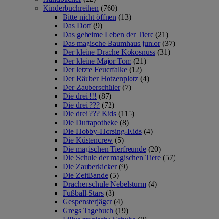
Kinderbuchreihen
(760)
Bitte nicht öffnen
(13)
Das Dorf
(9)
Das geheime Leben der Tiere
(21)
Das magische Baumhaus junior
(37)
Der kleine Drache Kokosnuss
(31)
Der kleine Major Tom
(21)
Der letzte Feuerfalke
(12)
Der Räuber Hotzenplotz
(4)
Der Zauberschüler
(7)
Die drei !!!
(87)
Die drei ???
(72)
Die drei ??? Kids
(115)
Die Duftapotheke
(8)
Die Hobby-Horsing-Kids
(4)
Die Küstencrew
(5)
Die magischen Tierfreunde
(20)
Die Schule der magischen Tiere
(57)
Die Zauberkicker
(9)
Die ZeitBande
(5)
Drachenschule Nebelsturm
(4)
Fußball-Stars
(8)
Gespensterjäger
(4)
Gregs Tagebuch
(19)