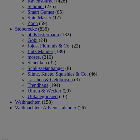
Ravensburger
(428)
Schmidt
(235)
Smart Games
(65)
Spin Master
(17)
Zoch
(59)
Stöberecke
(836)
bb Klostermann
(132)
Goki
(24)
Jojos, Flummis & Co.
(22)
Lutz Mauder
(189)
moses.
(210)
Schenken
(32)
Schlüsselanhänger
(8)
Slime, Knete, Squishies & Co.
(46)
Taschen & Geldbörsen
(3)
Trendhaus
(194)
Uhren & Wecker
(29)
Unkategorisiert
(10)
Weihnachten
(158)
Weihnachten: Adventskalender
(26)
,96 € gespart
,96 € gespart
-10 %
-10 %