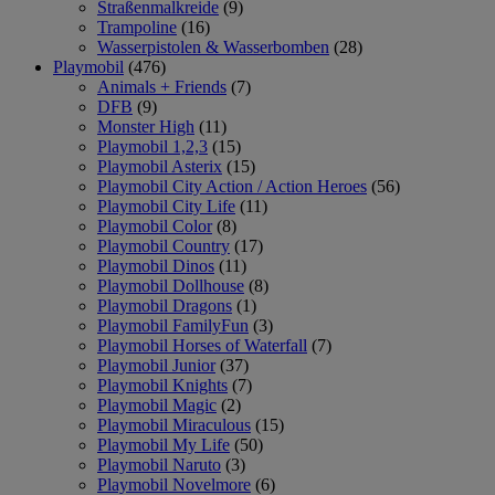
Straßenmalkreide
(9)
Trampoline
(16)
Wasserpistolen & Wasserbomben
(28)
Playmobil
(476)
Animals + Friends
(7)
DFB
(9)
Monster High
(11)
Playmobil 1,2,3
(15)
Playmobil Asterix
(15)
Playmobil City Action / Action Heroes
(56)
Playmobil City Life
(11)
Playmobil Color
(8)
Playmobil Country
(17)
Playmobil Dinos
(11)
Playmobil Dollhouse
(8)
Playmobil Dragons
(1)
Playmobil FamilyFun
(3)
Playmobil Horses of Waterfall
(7)
Playmobil Junior
(37)
Playmobil Knights
(7)
Playmobil Magic
(2)
Playmobil Miraculous
(15)
Playmobil My Life
(50)
Playmobil Naruto
(3)
Playmobil Novelmore
(6)