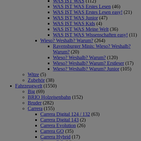
WAS IST WAS
(112)
WAS IST WAS Erstes Lesen
(46)
WAS IST WAS Erstes Lesen easy!
(21)
WAS IST WAS Junior
(47)
WAS IST WAS Kids
(4)
WAS IST WAS Meine Welt
(36)
WAS IST WAS Wissenschaften easy!
(11)
Wieso? Weshalb? Warum?
(264)
Ravensburger Minis: Wieso? Weshalb?
Warum?
(20)
Wieso? Weshalb? Warum?
(120)
Wieso? Weshalb? Warum? Erstleser
(17)
Wieso? Weshalb? Warum? Junior
(105)
Witze
(5)
Zubehör
(38)
Fahrzeugwelt
(1550)
Big
(69)
BRIO Holzeisenbahn
(152)
Bruder
(282)
Carrera
(155)
Carrera Digital 124 / 132
(63)
Carrera Digital 143
(2)
Carrera Evolution
(26)
Carrera GO
(35)
Carrera Hybrid
(17)