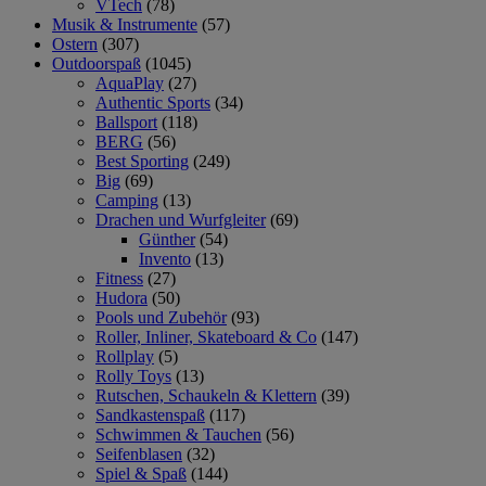
VTech
(78)
Musik & Instrumente
(57)
Ostern
(307)
Outdoorspaß
(1045)
AquaPlay
(27)
Authentic Sports
(34)
Ballsport
(118)
BERG
(56)
Best Sporting
(249)
Big
(69)
Camping
(13)
Drachen und Wurfgleiter
(69)
Günther
(54)
Invento
(13)
Fitness
(27)
Hudora
(50)
Pools und Zubehör
(93)
Roller, Inliner, Skateboard & Co
(147)
Rollplay
(5)
Rolly Toys
(13)
Rutschen, Schaukeln & Klettern
(39)
Sandkastenspaß
(117)
Schwimmen & Tauchen
(56)
Seifenblasen
(32)
Spiel & Spaß
(144)