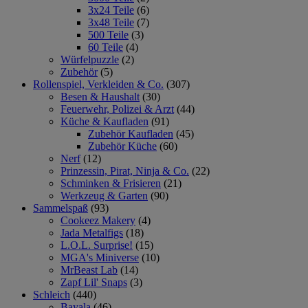
3x24 Teile
(6)
3x48 Teile
(7)
500 Teile
(3)
60 Teile
(4)
Würfelpuzzle
(2)
Zubehör
(5)
Rollenspiel, Verkleiden & Co.
(307)
Besen & Haushalt
(30)
Feuerwehr, Polizei & Arzt
(44)
Küche & Kaufladen
(91)
Zubehör Kaufladen
(45)
Zubehör Küche
(60)
Nerf
(12)
Prinzessin, Pirat, Ninja & Co.
(22)
Schminken & Frisieren
(21)
Werkzeug & Garten
(90)
Sammelspaß
(93)
Cookeez Makery
(4)
Jada Metalfigs
(18)
L.O.L. Surprise!
(15)
MGA's Miniverse
(10)
MrBeast Lab
(14)
Zapf Lil' Snaps
(3)
Schleich
(440)
Bayala
(46)