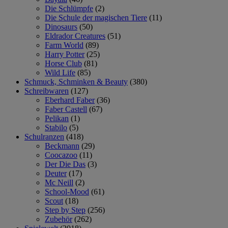
Die Schlümpfe
(2)
Die Schule der magischen Tiere
(11)
Dinosaurs
(50)
Eldrador Creatures
(51)
Farm World
(89)
Harry Potter
(25)
Horse Club
(81)
Wild Life
(85)
Schmuck, Schminken & Beauty
(380)
Schreibwaren
(127)
Eberhard Faber
(36)
Faber Castell
(67)
Pelikan
(1)
Stabilo
(5)
Schulranzen
(418)
Beckmann
(29)
Coocazoo
(11)
Der Die Das
(3)
Deuter
(17)
Mc Neill
(2)
School-Mood
(61)
Scout
(18)
Step by Step
(256)
Zubehör
(262)