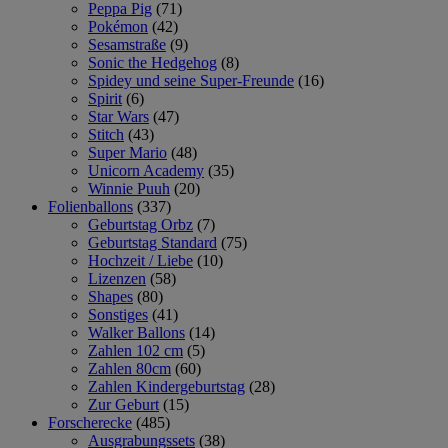
Peppa Pig
(71)
Pokémon
(42)
Sesamstraße
(9)
Sonic the Hedgehog
(8)
Spidey und seine Super-Freunde
(16)
Spirit
(6)
Star Wars
(47)
Stitch
(43)
Super Mario
(48)
Unicorn Academy
(35)
Winnie Puuh
(20)
Folienballons
(337)
Geburtstag Orbz
(7)
Geburtstag Standard
(75)
Hochzeit / Liebe
(10)
Lizenzen
(58)
Shapes
(80)
Sonstiges
(41)
Walker Ballons
(14)
Zahlen 102 cm
(5)
Zahlen 80cm
(60)
Zahlen Kindergeburtstag
(28)
Zur Geburt
(15)
Forscherecke
(485)
Ausgrabungssets
(38)