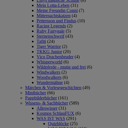
Lillys magische Schuhe
(8)
Mein Lotta-Leben
(31)
Meine Freundin Conni
(7)
Mitternachtskatzen
(4)
Pettersson und Findus
(10)
Racing Legends
(2)
Ruby Fairygale
(5)
Sternenschweif
(43)
Tafiti
(24)
Tiger Warrior
(2)
TKKG Junior
(20)
Vico Drachenbruder
(4)
Whisperworld
(6)
Wildpferde - mutig und frei
(6)
Windwalkers
(2)
Woodwalkers
(6)
Wundermähne
(4)
Märchen & Vorlesegeschichten
(49)
Minibücher
(66)
Pappbilderbücher
(161)
Wissens- & Sachbücher
(589)
Alleswisser
(31)
Kosmos SchlauFUX
(6)
WAS IST WAS
(291)
Quizblöcke
(25)