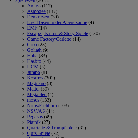
Spielewelt
(2018)
Amigo
(117)
Asmodee
(137)
Denkriesen
(30)
Drei Hasen in der Abendsonne
(4)
EMF
(14)
Escape-, Krimi- & Story-Spiele
(130)
Game Factory/Carletto
(14)
Goki
(28)
Goliath
(9)
Haba
(83)
Hasbro
(44)
HCM
(3)
Jumbo
(8)
Kosmos
(301)
Magilano
(3)
Mattel
(39)
Megableu
(4)
moses
(133)
Noris/Eichhorn
(103)
NSV/AS
(44)
Pegasus
(49)
Piatnik
(27)
Quartette & Trumpfspiele
(31)
Quiz-Spiele
(72)