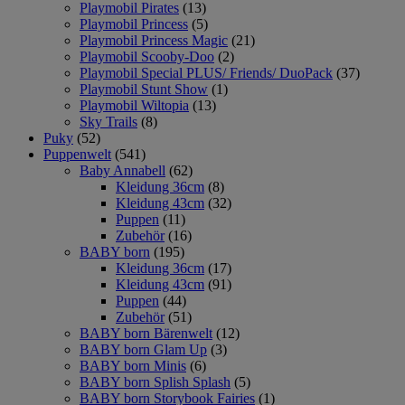
Playmobil Pirates
(13)
Playmobil Princess
(5)
Playmobil Princess Magic
(21)
Playmobil Scooby-Doo
(2)
Playmobil Special PLUS/ Friends/ DuoPack
(37)
Playmobil Stunt Show
(1)
Playmobil Wiltopia
(13)
Sky Trails
(8)
Puky
(52)
Puppenwelt
(541)
Baby Annabell
(62)
Kleidung 36cm
(8)
Kleidung 43cm
(32)
Puppen
(11)
Zubehör
(16)
BABY born
(195)
Kleidung 36cm
(17)
Kleidung 43cm
(91)
Puppen
(44)
Zubehör
(51)
BABY born Bärenwelt
(12)
BABY born Glam Up
(3)
BABY born Minis
(6)
BABY born Splish Splash
(5)
BABY born Storybook Fairies
(1)