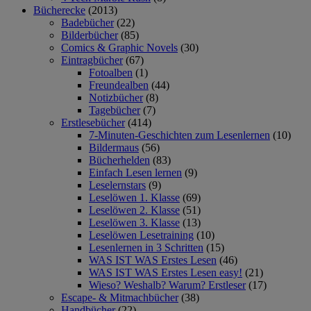
Bücherecke
(2013)
Badebücher
(22)
Bilderbücher
(85)
Comics & Graphic Novels
(30)
Eintragbücher
(67)
Fotoalben
(1)
Freundealben
(44)
Notizbücher
(8)
Tagebücher
(7)
Erstlesebücher
(414)
7-Minuten-Geschichten zum Lesenlernen
(10)
Bildermaus
(56)
Bücherhelden
(83)
Einfach Lesen lernen
(9)
Leselernstars
(9)
Leselöwen 1. Klasse
(69)
Leselöwen 2. Klasse
(51)
Leselöwen 3. Klasse
(13)
Leselöwen Lesetraining
(10)
Lesenlernen in 3 Schritten
(15)
WAS IST WAS Erstes Lesen
(46)
WAS IST WAS Erstes Lesen easy!
(21)
Wieso? Weshalb? Warum? Erstleser
(17)
Escape- & Mitmachbücher
(38)
Handbücher
(22)