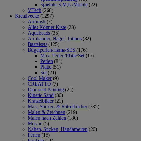
Spieluhr S,M,L /Mobile
(22)
VTech
(268)
Kreativecke
(1297)
Airbrush
(7)
Alles Könner Kiste
(23)
Aquabeads
(35)
Armbänder, Nägel, Tattoos
(82)
Bastelsets
(125)
Bügelperlen/Hama/SES
(176)
Maxi Perlen/Platte/Set
(15)
Perlen
(84)
Platte
(51)
Set
(21)
Cool Maker
(9)
CREATTO
(7)
Diamond Painting
(25)
Kinetic Sand
(36)
Kratzelbilder
(21)
Mal-, Sticker- & Rätselbücher
(335)
Malen & Zeichnen
(219)
Malen nach Zahlen
(180)
Mosaic
(5)
Nähen, Sticken, Handarbeiten
(26)
Perlen
(15)
Prickeln
(11)