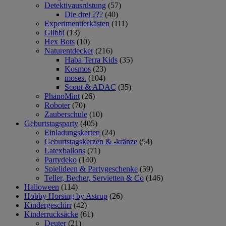
Detektivausrüstung
(57)
Die drei ???
(40)
Experimentierkästen
(111)
Glibbi
(13)
Hex Bots
(10)
Naturentdecker
(216)
Haba Terra Kids
(35)
Kosmos
(23)
moses.
(104)
Scout & ADAC
(35)
PhänoMint
(26)
Roboter
(70)
Zauberschule
(10)
Geburtstagsparty
(405)
Einladungskarten
(24)
Geburtstagskerzen & -kränze
(54)
Latexballons
(71)
Partydeko
(140)
Spielideen & Partygeschenke
(59)
Teller, Becher, Servietten & Co
(146)
Halloween
(114)
Hobby Horsing by Astrup
(26)
Kindergeschirr
(42)
Kinderrucksäcke
(61)
Deuter
(21)