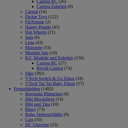
Carrera RC
(26)
Carrera Zubehör
(9)
Carson
(14)
Dickie Toys
(122)
FleXtreme
(2)
Happy People
(45)
Hot Wheels
(21)
Jada
(6)
Lena
(43)
Majorette
(53)
Monster Jam
(10)
R/C Modelle und Zubehör
(150)
Carrera RC
(27)
Revell Control
(74)
Siku
(392)
VTech Switch & Go Dinos
(18)
VTech Tut Tut Baby Flitzer
(57)
Fernsehhelden
(1492)
Benjamin Blümchen
(6)
Bibi Blocksberg
(14)
Bibi und Tina
(10)
Bluey
(73)
Bobo Siebenschläfer
(9)
Cars
(10)
DC Universe
(25)