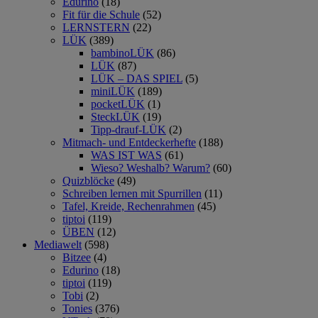
Edurino
(18)
Fit für die Schule
(52)
LERNSTERN
(22)
LÜK
(389)
bambinoLÜK
(86)
LÜK
(87)
LÜK – DAS SPIEL
(5)
miniLÜK
(189)
pocketLÜK
(1)
SteckLÜK
(19)
Tipp-drauf-LÜK
(2)
Mitmach- und Entdeckerhefte
(188)
WAS IST WAS
(61)
Wieso? Weshalb? Warum?
(60)
Quizblöcke
(49)
Schreiben lernen mit Spurrillen
(11)
Tafel, Kreide, Rechenrahmen
(45)
tiptoi
(119)
ÜBEN
(12)
Mediawelt
(598)
Bitzee
(4)
Edurino
(18)
tiptoi
(119)
Tobi
(2)
Tonies
(376)