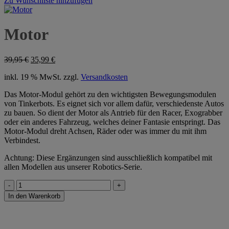
Zu Wunschliste hinzufügen
Motor
Ursprünglicher
Aktueller
39,95
€
35,99
€
Preis
Preis
inkl. 19 % MwSt.
zzgl.
Versandkosten
war:
ist:
39,95 €
35,99 €.
Das Motor-Modul gehört zu den wichtigsten Bewegungsmodulen
von Tinkerbots. Es eignet sich vor allem dafür, verschiedenste Autos
zu bauen. So dient der Motor als Antrieb für den Racer, Exograbber
oder ein anderes Fahrzeug, welches deiner Fantasie entspringt. Das
Motor-Modul dreht Achsen, Räder oder was immer du mit ihm
Verbindest.
Achtung: Diese Ergänzungen sind ausschließlich kompatibel mit
allen Modellen aus unserer Robotics-Serie.
Motor
Menge
In den Warenkorb