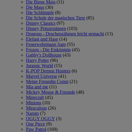
Die Biene Maja
(11)
Die Maus
(30)
Die Schlümpfe
(8)
Die Schule der magischen Tiere
(85)
Disney Classics
(97)
Disney Prinzessinnen
(103)
Dragons - Drachenzähmen leicht gemacht
(13)
Elefant und Hase
(14)
Feuerwehrmann Sam
(55)
Frozen - Die Eiskönigin
(45)
Gabby's Dollhouse
(43)
Harry Potter
(96)
Jurassic World
(15)
K-POP Demon Hunters
(6)
Marvel Universe
(41)
Meine Freundin Conni
(21)
Mia and me
(11)
Mickey Mouse & Freunde
(48)
Minecraft
(45)
Minions
(10)
Miraculous
(26)
Naruto
(7)
OGGY OGGY
(3)
One Piece
(9)
Paw Patrol
(169)