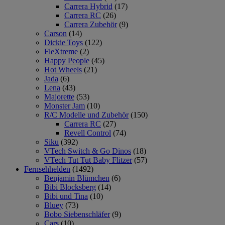
Carrera Hybrid
(17)
Carrera RC
(26)
Carrera Zubehör
(9)
Carson
(14)
Dickie Toys
(122)
FleXtreme
(2)
Happy People
(45)
Hot Wheels
(21)
Jada
(6)
Lena
(43)
Majorette
(53)
Monster Jam
(10)
R/C Modelle und Zubehör
(150)
Carrera RC
(27)
Revell Control
(74)
Siku
(392)
VTech Switch & Go Dinos
(18)
VTech Tut Tut Baby Flitzer
(57)
Fernsehhelden
(1492)
Benjamin Blümchen
(6)
Bibi Blocksberg
(14)
Bibi und Tina
(10)
Bluey
(73)
Bobo Siebenschläfer
(9)
Cars
(10)