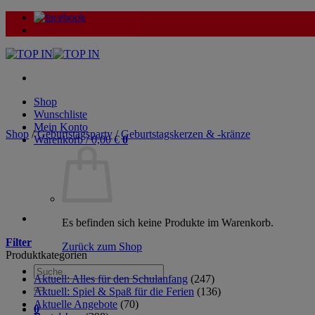
Zum
Inhalt
springen
Shop
Wunschliste
Mein Konto
Shop
/
Geburtstagsparty
/
Geburtstagskerzen & -kränze
Warenkorb /
0,00
€
0
Es befinden sich keine Produkte im Warenkorb.
Filter
Zurück zum Shop
Produktkategorien
Suche
Aktuell: Alles für den Schulanfang
(247)
nach:
Aktuell: Spiel & Spaß für die Ferien
(136)
Aktuelle Angebote
(70)
0