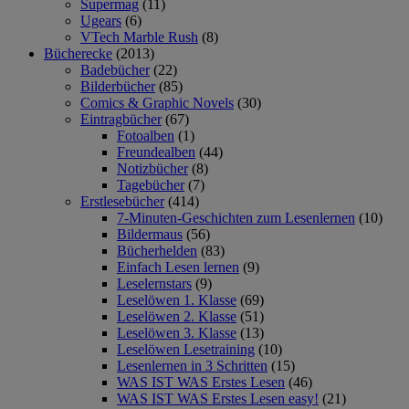
Supermag
(11)
Ugears
(6)
VTech Marble Rush
(8)
Bücherecke
(2013)
Badebücher
(22)
Bilderbücher
(85)
Comics & Graphic Novels
(30)
Eintragbücher
(67)
Fotoalben
(1)
Freundealben
(44)
Notizbücher
(8)
Tagebücher
(7)
Erstlesebücher
(414)
7-Minuten-Geschichten zum Lesenlernen
(10)
Bildermaus
(56)
Bücherhelden
(83)
Einfach Lesen lernen
(9)
Leselernstars
(9)
Leselöwen 1. Klasse
(69)
Leselöwen 2. Klasse
(51)
Leselöwen 3. Klasse
(13)
Leselöwen Lesetraining
(10)
Lesenlernen in 3 Schritten
(15)
WAS IST WAS Erstes Lesen
(46)
WAS IST WAS Erstes Lesen easy!
(21)