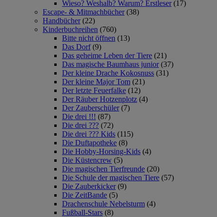
Wieso? Weshalb? Warum? Erstleser
(17)
Escape- & Mitmachbücher
(38)
Handbücher
(22)
Kinderbuchreihen
(760)
Bitte nicht öffnen
(13)
Das Dorf
(9)
Das geheime Leben der Tiere
(21)
Das magische Baumhaus junior
(37)
Der kleine Drache Kokosnuss
(31)
Der kleine Major Tom
(21)
Der letzte Feuerfalke
(12)
Der Räuber Hotzenplotz
(4)
Der Zauberschüler
(7)
Die drei !!!
(87)
Die drei ???
(72)
Die drei ??? Kids
(115)
Die Duftapotheke
(8)
Die Hobby-Horsing-Kids
(4)
Die Küstencrew
(5)
Die magischen Tierfreunde
(20)
Die Schule der magischen Tiere
(57)
Die Zauberkicker
(9)
Die ZeitBande
(5)
Drachenschule Nebelsturm
(4)
Fußball-Stars
(8)