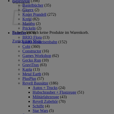
Bastelshop
(398)
Warenkorb
Bastelbücher
(35)
Glorex
(2)
Knorr Prandell
(272)
Kreul
(82)
Marabu
(2)
Prickeln
(2)
Es befinden sich keine Produkte im Warenkorb.
Bauecke
(978)
BRIO Flora
(13)
Zurück zum Shop
BRIO Holzeisenbahn
(152)
Cobi
(360)
Constructor
(16)
Games Workshop
(62)
Gecko Run
(10)
GraviTrax
(63)
Kapla
(13)
Metal Earth
(10)
PlusPlus
(57)
Revell Bausätze
(186)
Autos + Trucks
(24)
Hubschrauber + Flugzeuge
(51)
Militärfahrzeuge
(43)
Revell Zubehör
(70)
Schiffe
(4)
Star Wars
(5)