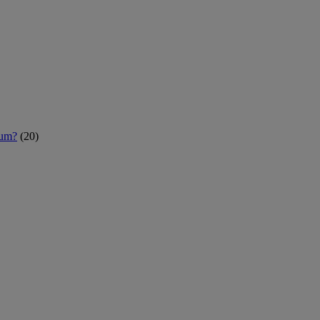
rum?
(20)