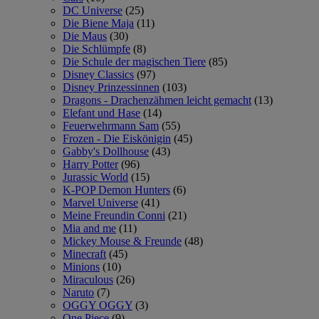
DC Universe
(25)
Die Biene Maja
(11)
Die Maus
(30)
Die Schlümpfe
(8)
Die Schule der magischen Tiere
(85)
Disney Classics
(97)
Disney Prinzessinnen
(103)
Dragons - Drachenzähmen leicht gemacht
(13)
Elefant und Hase
(14)
Feuerwehrmann Sam
(55)
Frozen - Die Eiskönigin
(45)
Gabby's Dollhouse
(43)
Harry Potter
(96)
Jurassic World
(15)
K-POP Demon Hunters
(6)
Marvel Universe
(41)
Meine Freundin Conni
(21)
Mia and me
(11)
Mickey Mouse & Freunde
(48)
Minecraft
(45)
Minions
(10)
Miraculous
(26)
Naruto
(7)
OGGY OGGY
(3)
One Piece
(9)