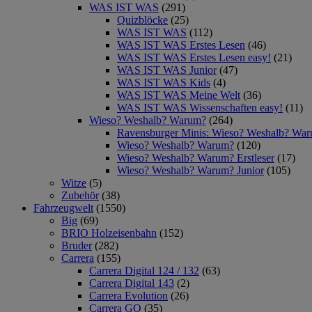
WAS IST WAS
(291)
Quizblöcke
(25)
WAS IST WAS
(112)
WAS IST WAS Erstes Lesen
(46)
WAS IST WAS Erstes Lesen easy!
(21)
WAS IST WAS Junior
(47)
WAS IST WAS Kids
(4)
WAS IST WAS Meine Welt
(36)
WAS IST WAS Wissenschaften easy!
(11)
Wieso? Weshalb? Warum?
(264)
Ravensburger Minis: Wieso? Weshalb? Wa
Wieso? Weshalb? Warum?
(120)
Wieso? Weshalb? Warum? Erstleser
(17)
Wieso? Weshalb? Warum? Junior
(105)
Witze
(5)
Zubehör
(38)
Fahrzeugwelt
(1550)
Big
(69)
BRIO Holzeisenbahn
(152)
Bruder
(282)
Carrera
(155)
Carrera Digital 124 / 132
(63)
Carrera Digital 143
(2)
Carrera Evolution
(26)
Carrera GO
(35)