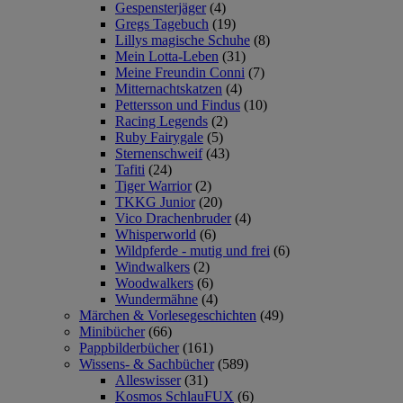
Gespensterjäger
(4)
Gregs Tagebuch
(19)
Lillys magische Schuhe
(8)
Mein Lotta-Leben
(31)
Meine Freundin Conni
(7)
Mitternachtskatzen
(4)
Pettersson und Findus
(10)
Racing Legends
(2)
Ruby Fairygale
(5)
Sternenschweif
(43)
Tafiti
(24)
Tiger Warrior
(2)
TKKG Junior
(20)
Vico Drachenbruder
(4)
Whisperworld
(6)
Wildpferde - mutig und frei
(6)
Windwalkers
(2)
Woodwalkers
(6)
Wundermähne
(4)
Märchen & Vorlesegeschichten
(49)
Minibücher
(66)
Pappbilderbücher
(161)
Wissens- & Sachbücher
(589)
Alleswisser
(31)
Kosmos SchlauFUX
(6)