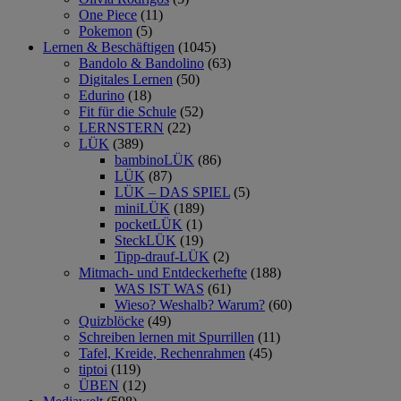
One Piece
(11)
Pokemon
(5)
Lernen & Beschäftigen
(1045)
Bandolo & Bandolino
(63)
Digitales Lernen
(50)
Edurino
(18)
Fit für die Schule
(52)
LERNSTERN
(22)
LÜK
(389)
bambinoLÜK
(86)
LÜK
(87)
LÜK – DAS SPIEL
(5)
miniLÜK
(189)
pocketLÜK
(1)
SteckLÜK
(19)
Tipp-drauf-LÜK
(2)
Mitmach- und Entdeckerhefte
(188)
WAS IST WAS
(61)
Wieso? Weshalb? Warum?
(60)
Quizblöcke
(49)
Schreiben lernen mit Spurrillen
(11)
Tafel, Kreide, Rechenrahmen
(45)
tiptoi
(119)
ÜBEN
(12)