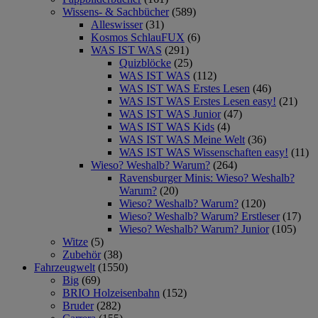
Wissens- & Sachbücher
(589)
Alleswisser
(31)
Kosmos SchlauFUX
(6)
WAS IST WAS
(291)
Quizblöcke
(25)
WAS IST WAS
(112)
WAS IST WAS Erstes Lesen
(46)
WAS IST WAS Erstes Lesen easy!
(21)
WAS IST WAS Junior
(47)
WAS IST WAS Kids
(4)
WAS IST WAS Meine Welt
(36)
WAS IST WAS Wissenschaften easy!
(11)
Wieso? Weshalb? Warum?
(264)
Ravensburger Minis: Wieso? Weshalb?
Warum?
(20)
Wieso? Weshalb? Warum?
(120)
Wieso? Weshalb? Warum? Erstleser
(17)
Wieso? Weshalb? Warum? Junior
(105)
Witze
(5)
Zubehör
(38)
Fahrzeugwelt
(1550)
Big
(69)
BRIO Holzeisenbahn
(152)
Bruder
(282)