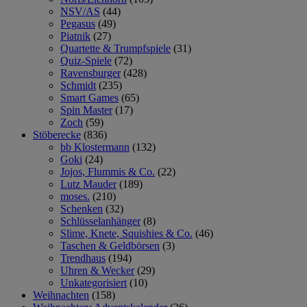
NSV/AS
(44)
Pegasus
(49)
Piatnik
(27)
Quartette & Trumpfspiele
(31)
Quiz-Spiele
(72)
Ravensburger
(428)
Schmidt
(235)
Smart Games
(65)
Spin Master
(17)
Zoch
(59)
Stöberecke
(836)
bb Klostermann
(132)
Goki
(24)
Jojos, Flummis & Co.
(22)
Lutz Mauder
(189)
moses.
(210)
Schenken
(32)
Schlüsselanhänger
(8)
Slime, Knete, Squishies & Co.
(46)
Taschen & Geldbörsen
(3)
Trendhaus
(194)
Uhren & Wecker
(29)
Unkategorisiert
(10)
Weihnachten
(158)