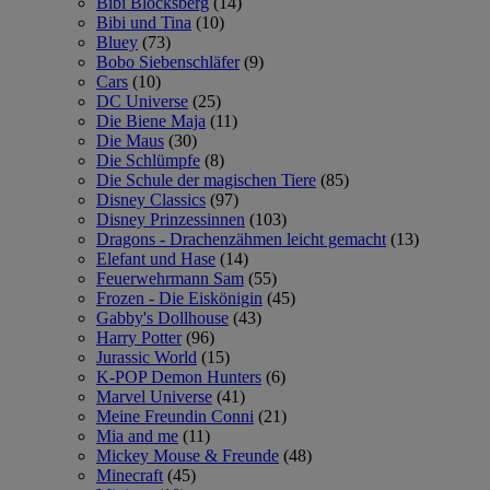
Bibi Blocksberg
(14)
Bibi und Tina
(10)
Bluey
(73)
Bobo Siebenschläfer
(9)
Cars
(10)
DC Universe
(25)
Die Biene Maja
(11)
Die Maus
(30)
Die Schlümpfe
(8)
Die Schule der magischen Tiere
(85)
Disney Classics
(97)
Disney Prinzessinnen
(103)
Dragons - Drachenzähmen leicht gemacht
(13)
Elefant und Hase
(14)
Feuerwehrmann Sam
(55)
Frozen - Die Eiskönigin
(45)
Gabby's Dollhouse
(43)
Harry Potter
(96)
Jurassic World
(15)
K-POP Demon Hunters
(6)
Marvel Universe
(41)
Meine Freundin Conni
(21)
Mia and me
(11)
Mickey Mouse & Freunde
(48)
Minecraft
(45)