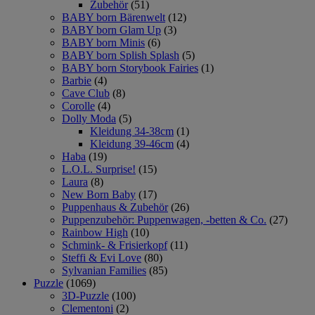
Zubehör
(51)
BABY born Bärenwelt
(12)
BABY born Glam Up
(3)
BABY born Minis
(6)
BABY born Splish Splash
(5)
BABY born Storybook Fairies
(1)
Barbie
(4)
Cave Club
(8)
Corolle
(4)
Dolly Moda
(5)
Kleidung 34-38cm
(1)
Kleidung 39-46cm
(4)
Haba
(19)
L.O.L. Surprise!
(15)
Laura
(8)
New Born Baby
(17)
Puppenhaus & Zubehör
(26)
Puppenzubehör: Puppenwagen, -betten & Co.
(27)
Rainbow High
(10)
Schmink- & Frisierkopf
(11)
Steffi & Evi Love
(80)
Sylvanian Families
(85)
Puzzle
(1069)
3D-Puzzle
(100)
Clementoni
(2)