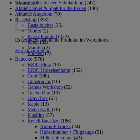
Aktuell: Alles für den Schulanfang
(247)
Warenkorb
Aktuell: Spiel & Spaß für die Ferien
(136)
Aktuelle Angebote
(70)
Bastelshop
(398)
Bastelbücher
(35)
Glorex
(2)
Knorr Prandell
(272)
Es befinden sich keine Produkte im Warenkorb.
Kreul
(82)
Marabu
(2)
Zurück zum Shop
Prickeln
(2)
Bauecke
(978)
BRIO Flora
(13)
BRIO Holzeisenbahn
(152)
Cobi
(360)
Constructor
(16)
Games Workshop
(62)
Gecko Run
(10)
GraviTrax
(63)
Kapla
(13)
Metal Earth
(10)
PlusPlus
(57)
Revell Bausätze
(186)
Autos + Trucks
(24)
Hubschrauber + Flugzeuge
(51)
Militärfahrzeuge
(43)