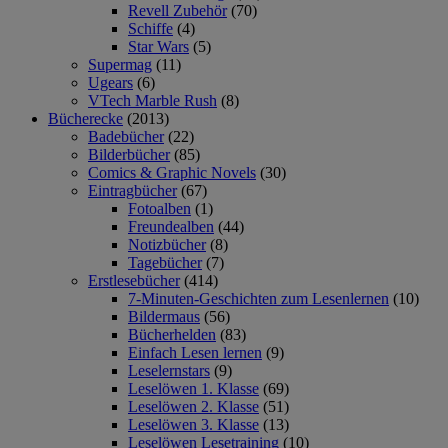
Revell Zubehör
(70)
Schiffe
(4)
Star Wars
(5)
Supermag
(11)
Ugears
(6)
VTech Marble Rush
(8)
Bücherecke
(2013)
Badebücher
(22)
Bilderbücher
(85)
Comics & Graphic Novels
(30)
Eintragbücher
(67)
Fotoalben
(1)
Freundealben
(44)
Notizbücher
(8)
Tagebücher
(7)
Erstlesebücher
(414)
7-Minuten-Geschichten zum Lesenlernen
(10)
Bildermaus
(56)
Bücherhelden
(83)
Einfach Lesen lernen
(9)
Leselernstars
(9)
Leselöwen 1. Klasse
(69)
Leselöwen 2. Klasse
(51)
Leselöwen 3. Klasse
(13)
Leselöwen Lesetraining
(10)