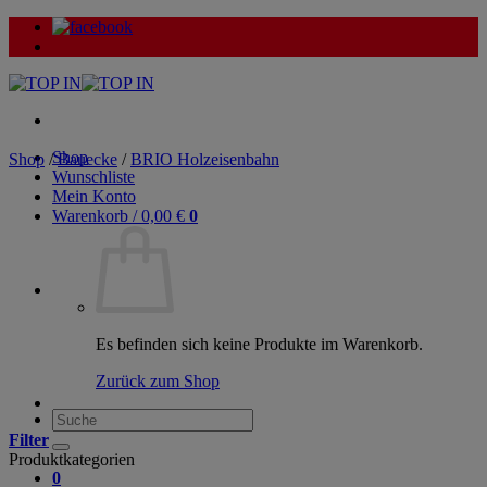
Zum
Inhalt
springen
Shop
Shop
/
Bauecke
/
BRIO Holzeisenbahn
Wunschliste
Mein Konto
Warenkorb /
0,00
€
0
Es befinden sich keine Produkte im Warenkorb.
Zurück zum Shop
Suche
nach:
Filter
Produktkategorien
0