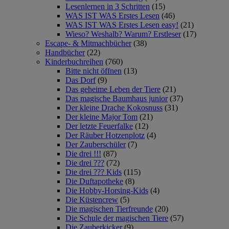
Lesenlernen in 3 Schritten
(15)
WAS IST WAS Erstes Lesen
(46)
WAS IST WAS Erstes Lesen easy!
(21)
Wieso? Weshalb? Warum? Erstleser
(17)
Escape- & Mitmachbücher
(38)
Handbücher
(22)
Kinderbuchreihen
(760)
Bitte nicht öffnen
(13)
Das Dorf
(9)
Das geheime Leben der Tiere
(21)
Das magische Baumhaus junior
(37)
Der kleine Drache Kokosnuss
(31)
Der kleine Major Tom
(21)
Der letzte Feuerfalke
(12)
Der Räuber Hotzenplotz
(4)
Der Zauberschüler
(7)
Die drei !!!
(87)
Die drei ???
(72)
Die drei ??? Kids
(115)
Die Duftapotheke
(8)
Die Hobby-Horsing-Kids
(4)
Die Küstencrew
(5)
Die magischen Tierfreunde
(20)
Die Schule der magischen Tiere
(57)
Die Zauberkicker
(9)