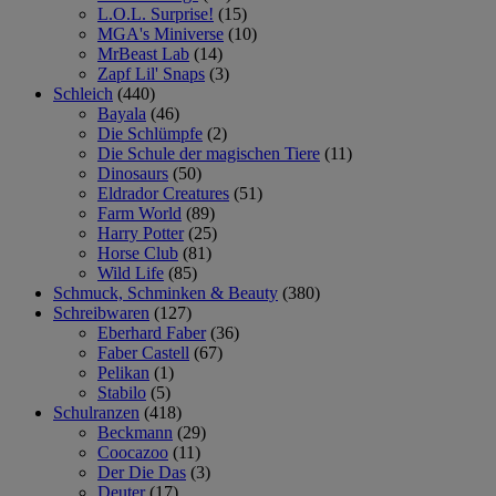
L.O.L. Surprise!
(15)
MGA's Miniverse
(10)
MrBeast Lab
(14)
Zapf Lil' Snaps
(3)
Schleich
(440)
Bayala
(46)
Die Schlümpfe
(2)
Die Schule der magischen Tiere
(11)
Dinosaurs
(50)
Eldrador Creatures
(51)
Farm World
(89)
Harry Potter
(25)
Horse Club
(81)
Wild Life
(85)
Schmuck, Schminken & Beauty
(380)
Schreibwaren
(127)
Eberhard Faber
(36)
Faber Castell
(67)
Pelikan
(1)
Stabilo
(5)
Schulranzen
(418)
Beckmann
(29)
Coocazoo
(11)
Der Die Das
(3)
Deuter
(17)