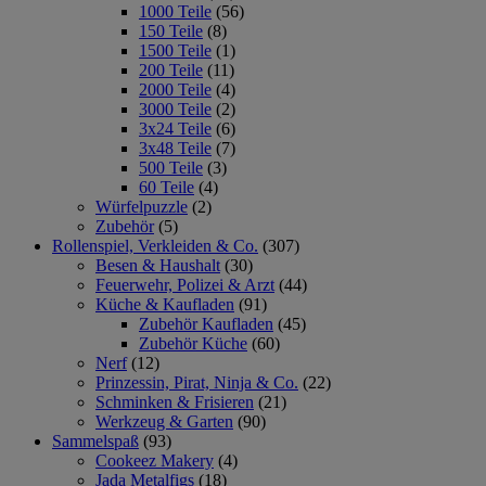
1000 Teile
(56)
150 Teile
(8)
1500 Teile
(1)
200 Teile
(11)
2000 Teile
(4)
3000 Teile
(2)
3x24 Teile
(6)
3x48 Teile
(7)
500 Teile
(3)
60 Teile
(4)
Würfelpuzzle
(2)
Zubehör
(5)
Rollenspiel, Verkleiden & Co.
(307)
Besen & Haushalt
(30)
Feuerwehr, Polizei & Arzt
(44)
Küche & Kaufladen
(91)
Zubehör Kaufladen
(45)
Zubehör Küche
(60)
Nerf
(12)
Prinzessin, Pirat, Ninja & Co.
(22)
Schminken & Frisieren
(21)
Werkzeug & Garten
(90)
Sammelspaß
(93)
Cookeez Makery
(4)
Jada Metalfigs
(18)