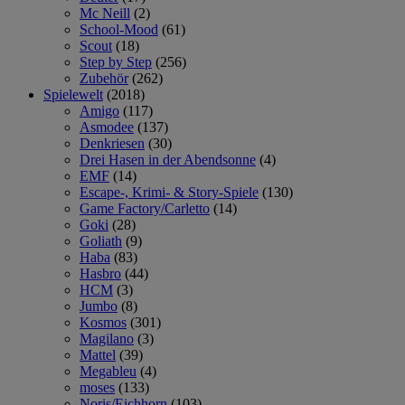
Mc Neill
(2)
School-Mood
(61)
Scout
(18)
Step by Step
(256)
Zubehör
(262)
Spielewelt
(2018)
Amigo
(117)
Asmodee
(137)
Denkriesen
(30)
Drei Hasen in der Abendsonne
(4)
EMF
(14)
Escape-, Krimi- & Story-Spiele
(130)
Game Factory/Carletto
(14)
Goki
(28)
Goliath
(9)
Haba
(83)
Hasbro
(44)
HCM
(3)
Jumbo
(8)
Kosmos
(301)
Magilano
(3)
Mattel
(39)
Megableu
(4)
moses
(133)
Noris/Eichhorn
(103)