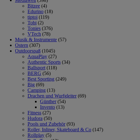
Mediawelt
(598)
Bitzee
(4)
Edurino
(18)
tiptoi
(119)
Tobi
(2)
Tonies
(376)
VTech
(78)
Musik & Instrumente
(57)
Ostern
(307)
Outdoorspaß
(1045)
AquaPlay
(27)
Authentic Sports
(34)
Ballsport
(118)
BERG
(56)
Best Sporting
(249)
Big
(69)
Camping
(13)
Drachen und Wurfgleiter
(69)
Günther
(54)
Invento
(13)
Fitness
(27)
Hudora
(50)
Pools und Zubehör
(93)
Roller, Inliner, Skateboard & Co
(147)
Rollplay
(5)