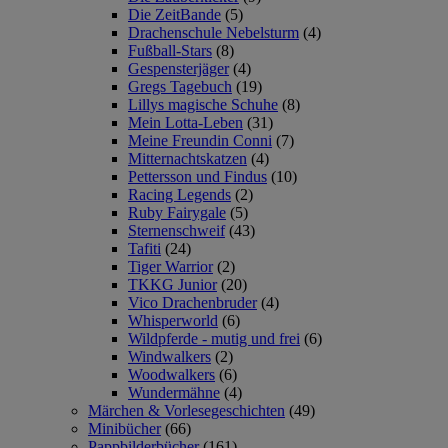
Die ZeitBande
(5)
Drachenschule Nebelsturm
(4)
Fußball-Stars
(8)
Gespensterjäger
(4)
Gregs Tagebuch
(19)
Lillys magische Schuhe
(8)
Mein Lotta-Leben
(31)
Meine Freundin Conni
(7)
Mitternachtskatzen
(4)
Pettersson und Findus
(10)
Racing Legends
(2)
Ruby Fairygale
(5)
Sternenschweif
(43)
Tafiti
(24)
Tiger Warrior
(2)
TKKG Junior
(20)
Vico Drachenbruder
(4)
Whisperworld
(6)
Wildpferde - mutig und frei
(6)
Windwalkers
(2)
Woodwalkers
(6)
Wundermähne
(4)
Märchen & Vorlesegeschichten
(49)
Minibücher
(66)
Pappbilderbücher
(161)