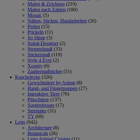
Malen & Zeichnen
(219)
Malen nach Zahlen
(180)
Mosaic
(5)
Nähen, Sticken, Handarbeiten
(26)
Perlen
(15)
Prickeln
(11)
So Slime
(3)
Spiral-Designer
(2)
Stempelspaß
(33)
Stickerspaß
(119)
Style 4 Ever
(2)
Xoomy
(6)
Zaubermalbücher
(51)
Kuschelecke
(326)
Gewichtstiere by Astrup
(8)
Hand- und Fingerpuppen
(27)
Interaktive Tiere
(70)
Plüschtiere
(137)
Sorgenfresser
(17)
Sterntaler
(31)
TY
(69)
Lego
(942)
Architecture
(8)
Botanicals
(26)
Lego Animal Crosing
(11)