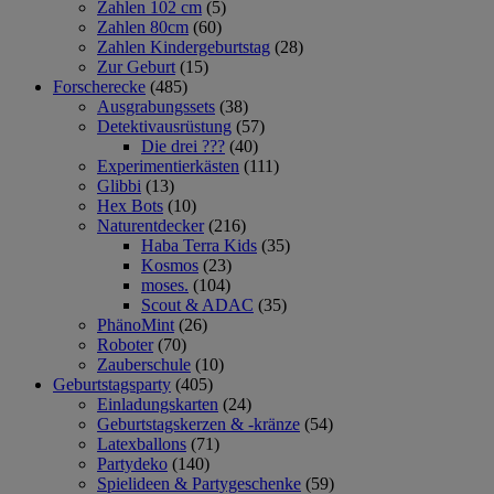
Zahlen 102 cm
(5)
Zahlen 80cm
(60)
Zahlen Kindergeburtstag
(28)
Zur Geburt
(15)
Forscherecke
(485)
Ausgrabungssets
(38)
Detektivausrüstung
(57)
Die drei ???
(40)
Experimentierkästen
(111)
Glibbi
(13)
Hex Bots
(10)
Naturentdecker
(216)
Haba Terra Kids
(35)
Kosmos
(23)
moses.
(104)
Scout & ADAC
(35)
PhänoMint
(26)
Roboter
(70)
Zauberschule
(10)
Geburtstagsparty
(405)
Einladungskarten
(24)
Geburtstagskerzen & -kränze
(54)
Latexballons
(71)
Partydeko
(140)
Spielideen & Partygeschenke
(59)