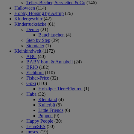
Teller, Becher, Servietten & Co
(146)
Halloween
(114)
Hobby Horsing by Astrup
(26)
Kindergeschirr
(42)
Kinderrucksäcke
(61)
Deuter
(21)
Bauchtaschen
(4)
Step by Step
(39)
Sterntaler
(1)
Kleinkindwelt
(1172)
ABC
(40)
BABY born & Annabell
(24)
BRIO
(182)
Eichhorn
(110)
Fisher-Price
(32)
Goki
(110)
Holztiger Tiere/Figuren
(1)
Haba
(32)
Kleinkind
(4)
Kullerbü
(5)
Little Friends
(6)
Puppen
(9)
Happy People
(30)
Lena/SES
(50)
moses.
(19)