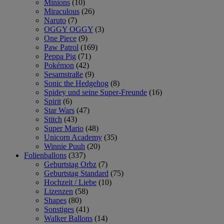
Minions
(10)
Miraculous
(26)
Naruto
(7)
OGGY OGGY
(3)
One Piece
(9)
Paw Patrol
(169)
Peppa Pig
(71)
Pokémon
(42)
Sesamstraße
(9)
Sonic the Hedgehog
(8)
Spidey und seine Super-Freunde
(16)
Spirit
(6)
Star Wars
(47)
Stitch
(43)
Super Mario
(48)
Unicorn Academy
(35)
Winnie Puuh
(20)
Folienballons
(337)
Geburtstag Orbz
(7)
Geburtstag Standard
(75)
Hochzeit / Liebe
(10)
Lizenzen
(58)
Shapes
(80)
Sonstiges
(41)
Walker Ballons
(14)