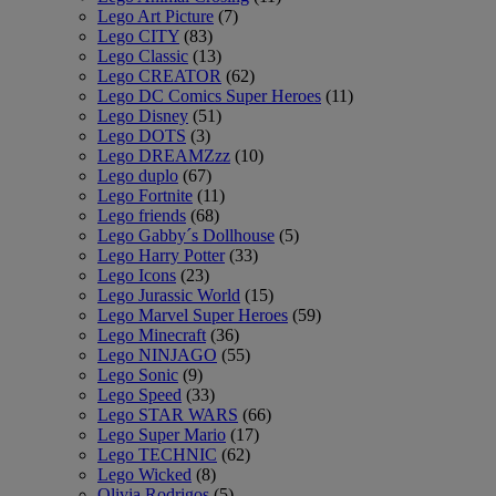
Lego Art Picture
(7)
Lego CITY
(83)
Lego Classic
(13)
Lego CREATOR
(62)
Lego DC Comics Super Heroes
(11)
Lego Disney
(51)
Lego DOTS
(3)
Lego DREAMZzz
(10)
Lego duplo
(67)
Lego Fortnite
(11)
Lego friends
(68)
Lego Gabby´s Dollhouse
(5)
Lego Harry Potter
(33)
Lego Icons
(23)
Lego Jurassic World
(15)
Lego Marvel Super Heroes
(59)
Lego Minecraft
(36)
Lego NINJAGO
(55)
Lego Sonic
(9)
Lego Speed
(33)
Lego STAR WARS
(66)
Lego Super Mario
(17)
Lego TECHNIC
(62)
Lego Wicked
(8)
Olivia Rodrigos
(5)