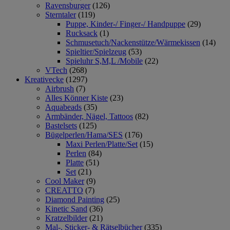
Ravensburger
(126)
Sterntaler
(119)
Puppe, Kinder-/ Finger-/ Handpuppe
(29)
Rucksack
(1)
Schmusetuch/Nackenstütze/Wärmekissen
(14)
Spieltier/Spielzeug
(53)
Spieluhr S,M,L /Mobile
(22)
VTech
(268)
Kreativecke
(1297)
Airbrush
(7)
Alles Könner Kiste
(23)
Aquabeads
(35)
Armbänder, Nägel, Tattoos
(82)
Bastelsets
(125)
Bügelperlen/Hama/SES
(176)
Maxi Perlen/Platte/Set
(15)
Perlen
(84)
Platte
(51)
Set
(21)
Cool Maker
(9)
CREATTO
(7)
Diamond Painting
(25)
Kinetic Sand
(36)
Kratzelbilder
(21)
Mal-, Sticker- & Rätselbücher
(335)