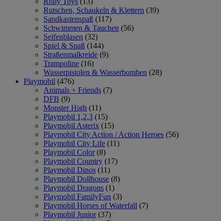
Rolly Toys
(13)
Rutschen, Schaukeln & Klettern
(39)
Sandkastenspaß
(117)
Schwimmen & Tauchen
(56)
Seifenblasen
(32)
Spiel & Spaß
(144)
Straßenmalkreide
(9)
Trampoline
(16)
Wasserpistolen & Wasserbomben
(28)
Playmobil
(476)
Animals + Friends
(7)
DFB
(9)
Monster High
(11)
Playmobil 1,2,3
(15)
Playmobil Asterix
(15)
Playmobil City Action / Action Heroes
(56)
Playmobil City Life
(11)
Playmobil Color
(8)
Playmobil Country
(17)
Playmobil Dinos
(11)
Playmobil Dollhouse
(8)
Playmobil Dragons
(1)
Playmobil FamilyFun
(3)
Playmobil Horses of Waterfall
(7)
Playmobil Junior
(37)