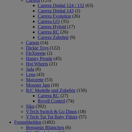
Carrera
(155)
Carrera Digital 124 / 132
(63)
Carrera Digital 143
(2)
Carrera Evolution
(26)
Carrera GO
(35)
Carrera Hybrid
(17)
Carrera RC
(26)
Carrera Zubehör
(9)
Carson
(14)
Dickie Toys
(122)
FleXtreme
(2)
Happy People
(45)
Hot Wheels
(21)
Jada
(6)
Lena
(43)
Majorette
(53)
Monster Jam
(10)
R/C Modelle und Zubehör
(150)
Carrera RC
(27)
Revell Control
(74)
Siku
(392)
VTech Switch & Go Dinos
(18)
VTech Tut Tut Baby Flitzer
(57)
Fernsehhelden
(1492)
Benjamin Blümchen
(6)