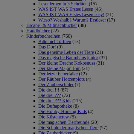
Lesenlernen in 3 Schritten
(15)
WAS IST WAS Erstes Lesen
(46)
WAS IST WAS Erstes Lesen easy!
(21)
Wieso? Weshalb? Warum? Erstleser
(17)
Escape- & Mitmachbücher
(38)
Handbücher
(22)
Kinderbuchreihen
(760)
Bitte nicht öffnen
(13)
Das Dorf
(9)
Das geheime Leben der Tiere
(21)
Das magische Baumhaus junior
(37)
Der kleine Drache Kokosnuss
(31)
Der kleine Major Tom
(21)
Der letzte Feuerfalke
(12)
Der Räuber Hotzenplotz
(4)
Der Zauberschüler
(7)
Die drei !!!
(87)
Die drei ???
(72)
Die drei ??? Kids
(115)
Die Duftapotheke
(8)
Die Hobby-Horsing-Kids
(4)
Die Küstencrew
(5)
Die magischen Tierfreunde
(20)
Die Schule der magischen Tiere
(57)
Die Zauberkicker
(9)