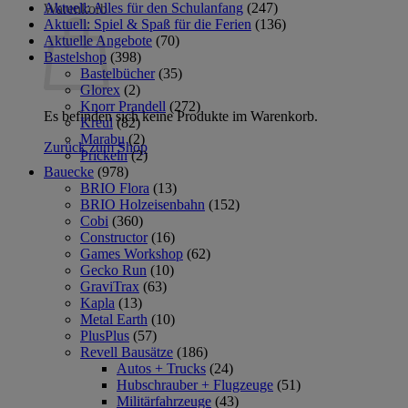
Aktuell: Alles für den Schulanfang
(247)
Warenkorb
Aktuell: Spiel & Spaß für die Ferien
(136)
Aktuelle Angebote
(70)
Bastelshop
(398)
Bastelbücher
(35)
Glorex
(2)
Knorr Prandell
(272)
Es befinden sich keine Produkte im Warenkorb.
Kreul
(82)
Marabu
(2)
Zurück zum Shop
Prickeln
(2)
Bauecke
(978)
BRIO Flora
(13)
BRIO Holzeisenbahn
(152)
Cobi
(360)
Constructor
(16)
Games Workshop
(62)
Gecko Run
(10)
GraviTrax
(63)
Kapla
(13)
Metal Earth
(10)
PlusPlus
(57)
Revell Bausätze
(186)
Autos + Trucks
(24)
Hubschrauber + Flugzeuge
(51)
Militärfahrzeuge
(43)