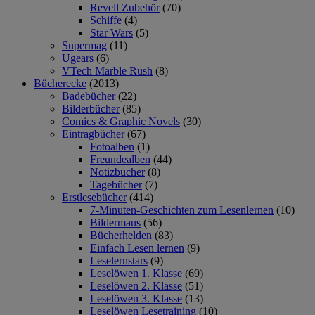
Revell Zubehör
(70)
Schiffe
(4)
Star Wars
(5)
Supermag
(11)
Ugears
(6)
VTech Marble Rush
(8)
Bücherecke
(2013)
Badebücher
(22)
Bilderbücher
(85)
Comics & Graphic Novels
(30)
Eintragbücher
(67)
Fotoalben
(1)
Freundealben
(44)
Notizbücher
(8)
Tagebücher
(7)
Erstlesebücher
(414)
7-Minuten-Geschichten zum Lesenlernen
(10)
Bildermaus
(56)
Bücherhelden
(83)
Einfach Lesen lernen
(9)
Leselernstars
(9)
Leselöwen 1. Klasse
(69)
Leselöwen 2. Klasse
(51)
Leselöwen 3. Klasse
(13)
Leselöwen Lesetraining
(10)