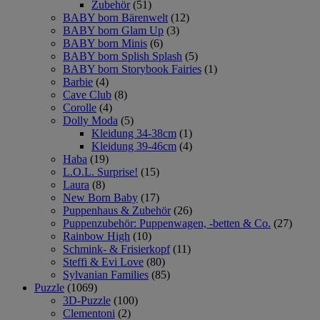
Zubehör
(51)
BABY born Bärenwelt
(12)
BABY born Glam Up
(3)
BABY born Minis
(6)
BABY born Splish Splash
(5)
BABY born Storybook Fairies
(1)
Barbie
(4)
Cave Club
(8)
Corolle
(4)
Dolly Moda
(5)
Kleidung 34-38cm
(1)
Kleidung 39-46cm
(4)
Haba
(19)
L.O.L. Surprise!
(15)
Laura
(8)
New Born Baby
(17)
Puppenhaus & Zubehör
(26)
Puppenzubehör: Puppenwagen, -betten & Co.
(27)
Rainbow High
(10)
Schmink- & Frisierkopf
(11)
Steffi & Evi Love
(80)
Sylvanian Families
(85)
Puzzle
(1069)
3D-Puzzle
(100)
Clementoni
(2)