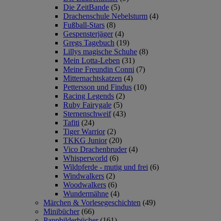
Die ZeitBande
(5)
Drachenschule Nebelsturm
(4)
Fußball-Stars
(8)
Gespensterjäger
(4)
Gregs Tagebuch
(19)
Lillys magische Schuhe
(8)
Mein Lotta-Leben
(31)
Meine Freundin Conni
(7)
Mitternachtskatzen
(4)
Pettersson und Findus
(10)
Racing Legends
(2)
Ruby Fairygale
(5)
Sternenschweif
(43)
Tafiti
(24)
Tiger Warrior
(2)
TKKG Junior
(20)
Vico Drachenbruder
(4)
Whisperworld
(6)
Wildpferde - mutig und frei
(6)
Windwalkers
(2)
Woodwalkers
(6)
Wundermähne
(4)
Märchen & Vorlesegeschichten
(49)
Minibücher
(66)
Pappbilderbücher
(161)