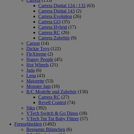
Carrera
(155)
Carrera Digital 124 / 132
(63)
Carrera Digital 143
(2)
Carrera Evolution
(26)
Carrera GO
(35)
Carrera Hybrid
(17)
Carrera RC
(26)
Carrera Zubehör
(9)
Carson
(14)
Dickie Toys
(122)
FleXtreme
(2)
Happy People
(45)
Hot Wheels
(21)
Jada
(6)
Lena
(43)
Majorette
(53)
Monster Jam
(10)
R/C Modelle und Zubehör
(150)
Carrera RC
(27)
Revell Control
(74)
Siku
(392)
VTech Switch & Go Dinos
(18)
VTech Tut Tut Baby Flitzer
(57)
Fernsehhelden
(1492)
Benjamin Blümchen
(6)