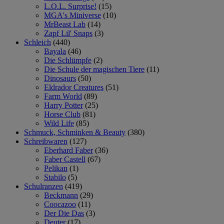
L.O.L. Surprise!
(15)
MGA's Miniverse
(10)
MrBeast Lab
(14)
Zapf Lil' Snaps
(3)
Schleich
(440)
Bayala
(46)
Die Schlümpfe
(2)
Die Schule der magischen Tiere
(11)
Dinosaurs
(50)
Eldrador Creatures
(51)
Farm World
(89)
Harry Potter
(25)
Horse Club
(81)
Wild Life
(85)
Schmuck, Schminken & Beauty
(380)
Schreibwaren
(127)
Eberhard Faber
(36)
Faber Castell
(67)
Pelikan
(1)
Stabilo
(5)
Schulranzen
(419)
Beckmann
(29)
Coocazoo
(11)
Der Die Das
(3)
Deuter
(17)