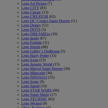
Lego Art Picture
(7)
Lego CITY
(83)
Lego Classic
(13)
Lego CREATOR
(62)
Lego DC Comics Super Heroes
(11)
Lego Disney
(51)
Lego DOTS
(3)
Lego DREAMZzz
(10)
Lego duplo
(67)
Lego Fortnite
(11)
Lego friends
(68)
Lego Gabby´s Dollhouse
(5)
Lego Harry Potter
(33)
Lego Icons
(23)
Lego Jurassic World
(15)
Lego Marvel Super Heroes
(59)
Lego Minecraft
(36)
Lego NINJAGO
(55)
Lego Sonic
(9)
Lego Speed
(33)
Lego STAR WARS
(66)
Lego Super Mario
(17)
Lego TECHNIC
(62)
Lego Wicked
(8)
Olivia Rodrigos
(5)