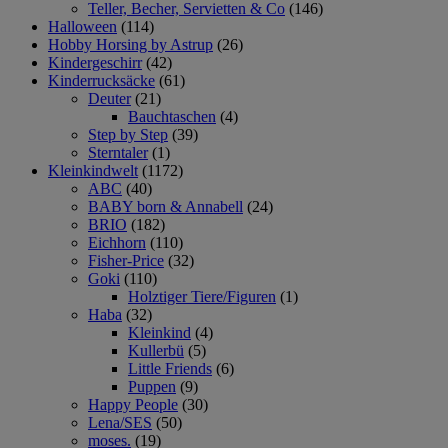
Teller, Becher, Servietten & Co
(146)
Halloween
(114)
Hobby Horsing by Astrup
(26)
Kindergeschirr
(42)
Kinderrucksäcke
(61)
Deuter
(21)
Bauchtaschen
(4)
Step by Step
(39)
Sterntaler
(1)
Kleinkindwelt
(1172)
ABC
(40)
BABY born & Annabell
(24)
BRIO
(182)
Eichhorn
(110)
Fisher-Price
(32)
Goki
(110)
Holztiger Tiere/Figuren
(1)
Haba
(32)
Kleinkind
(4)
Kullerbü
(5)
Little Friends
(6)
Puppen
(9)
Happy People
(30)
Lena/SES
(50)
moses.
(19)