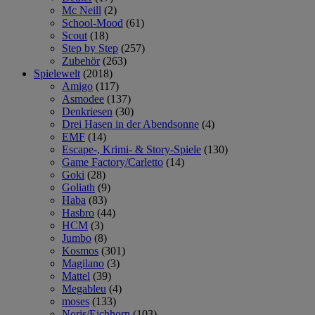
Mc Neill
(2)
School-Mood
(61)
Scout
(18)
Step by Step
(257)
Zubehör
(263)
Spielewelt
(2018)
Amigo
(117)
Asmodee
(137)
Denkriesen
(30)
Drei Hasen in der Abendsonne
(4)
EMF
(14)
Escape-, Krimi- & Story-Spiele
(130)
Game Factory/Carletto
(14)
Goki
(28)
Goliath
(9)
Haba
(83)
Hasbro
(44)
HCM
(3)
Jumbo
(8)
Kosmos
(301)
Magilano
(3)
Mattel
(39)
Megableu
(4)
moses
(133)
Noris/Eichhorn
(103)