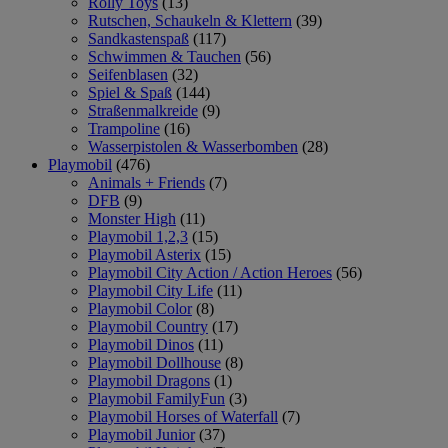
Rolly Toys
(13)
Rutschen, Schaukeln & Klettern
(39)
Sandkastenspaß
(117)
Schwimmen & Tauchen
(56)
Seifenblasen
(32)
Spiel & Spaß
(144)
Straßenmalkreide
(9)
Trampoline
(16)
Wasserpistolen & Wasserbomben
(28)
Playmobil
(476)
Animals + Friends
(7)
DFB
(9)
Monster High
(11)
Playmobil 1,2,3
(15)
Playmobil Asterix
(15)
Playmobil City Action / Action Heroes
(56)
Playmobil City Life
(11)
Playmobil Color
(8)
Playmobil Country
(17)
Playmobil Dinos
(11)
Playmobil Dollhouse
(8)
Playmobil Dragons
(1)
Playmobil FamilyFun
(3)
Playmobil Horses of Waterfall
(7)
Playmobil Junior
(37)