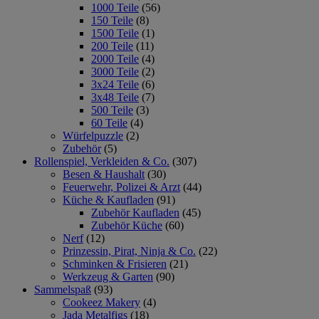
1000 Teile
(56)
150 Teile
(8)
1500 Teile
(1)
200 Teile
(11)
2000 Teile
(4)
3000 Teile
(2)
3x24 Teile
(6)
3x48 Teile
(7)
500 Teile
(3)
60 Teile
(4)
Würfelpuzzle
(2)
Zubehör
(5)
Rollenspiel, Verkleiden & Co.
(307)
Besen & Haushalt
(30)
Feuerwehr, Polizei & Arzt
(44)
Küche & Kaufladen
(91)
Zubehör Kaufladen
(45)
Zubehör Küche
(60)
Nerf
(12)
Prinzessin, Pirat, Ninja & Co.
(22)
Schminken & Frisieren
(21)
Werkzeug & Garten
(90)
Sammelspaß
(93)
Cookeez Makery
(4)
Jada Metalfigs
(18)