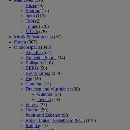
Mediawelt
(598)
Bitzee
(4)
Edurino
(18)
tiptoi
(119)
Tobi
(2)
Tonies
(376)
VTech
(78)
Musik & Instrumente
(57)
Ostern
(307)
Outdoorspaß
(1045)
AquaPlay
(27)
Authentic Sports
(34)
Ballsport
(118)
BERG
(56)
Best Sporting
(249)
Big
(69)
Camping
(13)
Drachen und Wurfgleiter
(69)
Günther
(54)
Invento
(13)
Fitness
(27)
Hudora
(50)
Pools und Zubehör
(93)
Roller, Inliner, Skateboard & Co
(147)
Rollplay
(5)