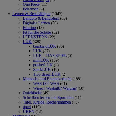
One Piece
(11)
Pokemon
(5)
Lernen & Beschäftigen
(1045)
Bandolo & Bandolino
(63)
Digitales Lernen
(50)
Edurino
(18)
Fit für die Schule
(52)
LERNSTERN
(22)
LÜK
(389)
bambinoLÜK
(86)
LÜK
(87)
LÜK – DAS SPIEL
(5)
miniLÜK
(189)
pocketLÜK
(1)
SteckLÜK
(19)
Tipp-drauf-LÜK
(2)
Mitmach- und Entdeckerhefte
(188)
WAS IST WAS
(61)
Wieso? Weshalb? Warum?
(60)
Quizblöcke
(49)
Schreiben lernen mit Spurrillen
(11)
Tafel, Kreide, Rechenrahmen
(45)
tiptoi
(119)
ÜBEN
(12)