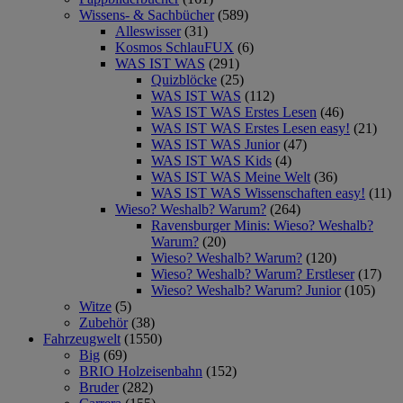
Wissens- & Sachbücher
(589)
Alleswisser
(31)
Kosmos SchlauFUX
(6)
WAS IST WAS
(291)
Quizblöcke
(25)
WAS IST WAS
(112)
WAS IST WAS Erstes Lesen
(46)
WAS IST WAS Erstes Lesen easy!
(21)
WAS IST WAS Junior
(47)
WAS IST WAS Kids
(4)
WAS IST WAS Meine Welt
(36)
WAS IST WAS Wissenschaften easy!
(11)
Wieso? Weshalb? Warum?
(264)
Ravensburger Minis: Wieso? Weshalb?
Warum?
(20)
Wieso? Weshalb? Warum?
(120)
Wieso? Weshalb? Warum? Erstleser
(17)
Wieso? Weshalb? Warum? Junior
(105)
Witze
(5)
Zubehör
(38)
Fahrzeugwelt
(1550)
Big
(69)
BRIO Holzeisenbahn
(152)
Bruder
(282)