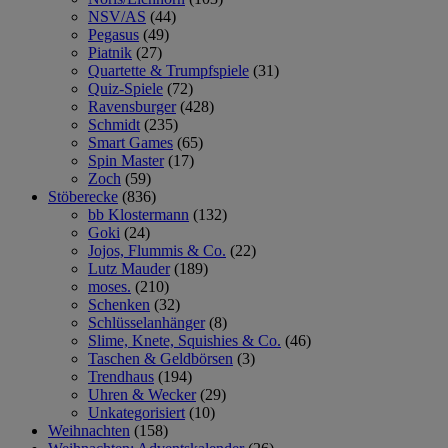
NSV/AS
(44)
Pegasus
(49)
Piatnik
(27)
Quartette & Trumpfspiele
(31)
Quiz-Spiele
(72)
Ravensburger
(428)
Schmidt
(235)
Smart Games
(65)
Spin Master
(17)
Zoch
(59)
Stöberecke
(836)
bb Klostermann
(132)
Goki
(24)
Jojos, Flummis & Co.
(22)
Lutz Mauder
(189)
moses.
(210)
Schenken
(32)
Schlüsselanhänger
(8)
Slime, Knete, Squishies & Co.
(46)
Taschen & Geldbörsen
(3)
Trendhaus
(194)
Uhren & Wecker
(29)
Unkategorisiert
(10)
Weihnachten
(158)