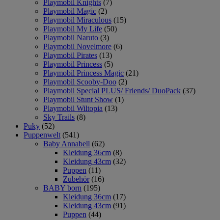
Playmobil Knights
(7)
Playmobil Magic
(2)
Playmobil Miraculous
(15)
Playmobil My Life
(50)
Playmobil Naruto
(3)
Playmobil Novelmore
(6)
Playmobil Pirates
(13)
Playmobil Princess
(5)
Playmobil Princess Magic
(21)
Playmobil Scooby-Doo
(2)
Playmobil Special PLUS/ Friends/ DuoPack
(37)
Playmobil Stunt Show
(1)
Playmobil Wiltopia
(13)
Sky Trails
(8)
Puky
(52)
Puppenwelt
(541)
Baby Annabell
(62)
Kleidung 36cm
(8)
Kleidung 43cm
(32)
Puppen
(11)
Zubehör
(16)
BABY born
(195)
Kleidung 36cm
(17)
Kleidung 43cm
(91)
Puppen
(44)