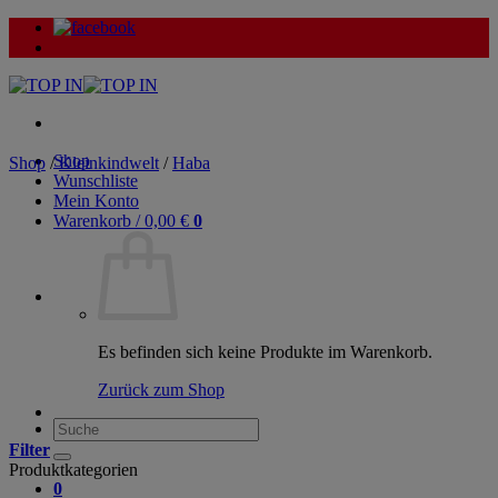
Zum
Inhalt
springen
Shop
Shop
/
Kleinkindwelt
/
Haba
Wunschliste
Mein Konto
Warenkorb /
0,00
€
0
Es befinden sich keine Produkte im Warenkorb.
Zurück zum Shop
Suche
nach:
Filter
Produktkategorien
0