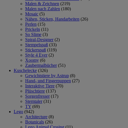
Malen & Zeichnen
(219)
Malen nach Zahlen
(180)
Mosaic
(5)
Nähen, Sticken, Handarbeiten
(26)
Perlen
(15)
Prickeln
(11)
So Slime
(3)
Spiral-Designer
(2)
Stempelspaß
(33)
Stickerspaß
(119)
Style 4 Ever
(2)
Xoomy
(6)
Zaubermalbücher
(51)
Kuschelecke
(326)
Gewichtstiere by Astrup
(8)
Hand- und Fingerpuppen
(27)
Interaktive Tiere
(70)
Plüschtiere
(137)
Sorgenfresser
(17)
Sterntaler
(31)
TY
(69)
Lego
(942)
Architecture
(8)
Botanicals
(26)
Lego Animal Crosing
(11)