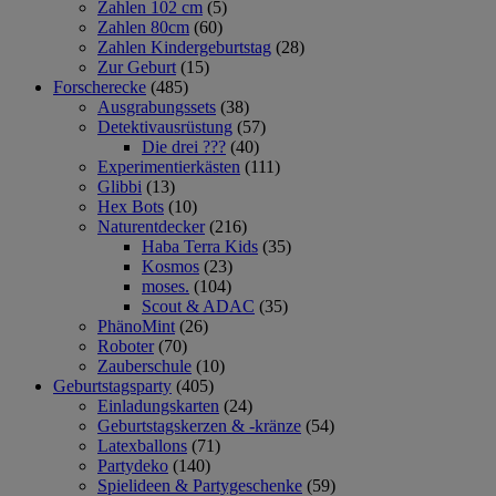
Zahlen 102 cm
(5)
Zahlen 80cm
(60)
Zahlen Kindergeburtstag
(28)
Zur Geburt
(15)
Forscherecke
(485)
Ausgrabungssets
(38)
Detektivausrüstung
(57)
Die drei ???
(40)
Experimentierkästen
(111)
Glibbi
(13)
Hex Bots
(10)
Naturentdecker
(216)
Haba Terra Kids
(35)
Kosmos
(23)
moses.
(104)
Scout & ADAC
(35)
PhänoMint
(26)
Roboter
(70)
Zauberschule
(10)
Geburtstagsparty
(405)
Einladungskarten
(24)
Geburtstagskerzen & -kränze
(54)
Latexballons
(71)
Partydeko
(140)
Spielideen & Partygeschenke
(59)