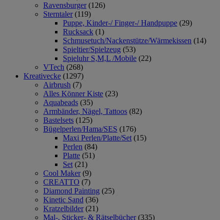
Ravensburger
(126)
Sterntaler
(119)
Puppe, Kinder-/ Finger-/ Handpuppe
(29)
Rucksack
(1)
Schmusetuch/Nackenstütze/Wärmekissen
(14)
Spieltier/Spielzeug
(53)
Spieluhr S,M,L /Mobile
(22)
VTech
(268)
Kreativecke
(1297)
Airbrush
(7)
Alles Könner Kiste
(23)
Aquabeads
(35)
Armbänder, Nägel, Tattoos
(82)
Bastelsets
(125)
Bügelperlen/Hama/SES
(176)
Maxi Perlen/Platte/Set
(15)
Perlen
(84)
Platte
(51)
Set
(21)
Cool Maker
(9)
CREATTO
(7)
Diamond Painting
(25)
Kinetic Sand
(36)
Kratzelbilder
(21)
Mal-, Sticker- & Rätselbücher
(335)