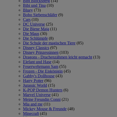
Bibi Blocksberg
(14)
Bibi und Tina
(10)
Bluey
(73)
Bobo Siebenschläfer
(9)
Cars
(10)
DC Universe
(25)
Die Biene Maja
(11)
Die Maus
(30)
Die Schlümpfe
(8)
Die Schule der magischen Tiere
(85)
Disney Classics
(97)
Disney Prinzessinnen
(103)
Dragons - Drachenzähmen leicht gemacht
(13)
Elefant und Hase
(14)
Feuerwehrmann Sam
(55)
Frozen - Die Eiskönigin
(45)
Gabby's Dollhouse
(43)
Harry Potter
(96)
Jurassic World
(15)
K-POP Demon Hunters
(6)
Marvel Universe
(41)
Meine Freundin Conni
(21)
Mia and me
(11)
Mickey Mouse & Freunde
(48)
Minecraft
(45)