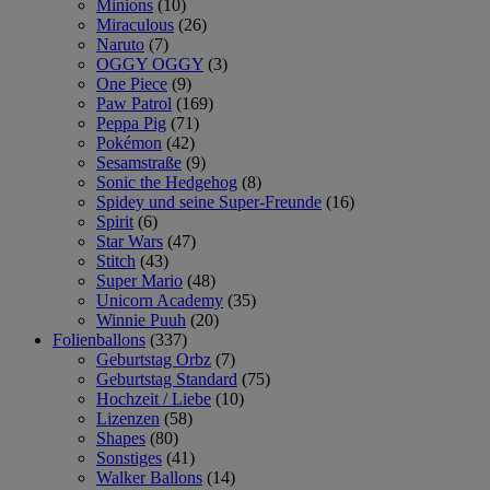
Minions
(10)
Miraculous
(26)
Naruto
(7)
OGGY OGGY
(3)
One Piece
(9)
Paw Patrol
(169)
Peppa Pig
(71)
Pokémon
(42)
Sesamstraße
(9)
Sonic the Hedgehog
(8)
Spidey und seine Super-Freunde
(16)
Spirit
(6)
Star Wars
(47)
Stitch
(43)
Super Mario
(48)
Unicorn Academy
(35)
Winnie Puuh
(20)
Folienballons
(337)
Geburtstag Orbz
(7)
Geburtstag Standard
(75)
Hochzeit / Liebe
(10)
Lizenzen
(58)
Shapes
(80)
Sonstiges
(41)
Walker Ballons
(14)