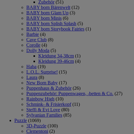
Zubehör
(51)
BABY born Bärenwelt
(12)
BABY born Glam Up
(3)
BABY born Minis
(6)
BABY born Splish Splash
(5)
BABY born Storybook Fairies
(1)
Barbie
(4)
Cave Club
(8)
Corolle
(4)
Dolly Moda
(5)
Kleidung 34-38cm
(1)
Kleidung 39-46cm
(4)
Haba
(19)
L.O.L. Surprise!
(15)
Laura
(8)
New Born Baby
(17)
Puppenhaus & Zubehör
(26)
Puppenzubehör: Puppenwagen, -betten & Co.
(27)
Rainbow High
(10)
Schmink- & Frisierkopf
(11)
Steffi & Evi Love
(80)
Sylvanian Families
(85)
Puzzle
(1069)
3D-Puzzle
(100)
Clementoni
(2)