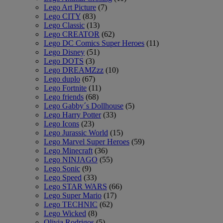
Lego Art Picture
(7)
Lego CITY
(83)
Lego Classic
(13)
Lego CREATOR
(62)
Lego DC Comics Super Heroes
(11)
Lego Disney
(51)
Lego DOTS
(3)
Lego DREAMZzz
(10)
Lego duplo
(67)
Lego Fortnite
(11)
Lego friends
(68)
Lego Gabby´s Dollhouse
(5)
Lego Harry Potter
(33)
Lego Icons
(23)
Lego Jurassic World
(15)
Lego Marvel Super Heroes
(59)
Lego Minecraft
(36)
Lego NINJAGO
(55)
Lego Sonic
(9)
Lego Speed
(33)
Lego STAR WARS
(66)
Lego Super Mario
(17)
Lego TECHNIC
(62)
Lego Wicked
(8)
Olivia Rodrigos
(5)