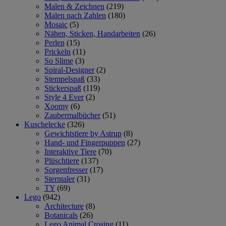
Malen & Zeichnen
(219)
Malen nach Zahlen
(180)
Mosaic
(5)
Nähen, Sticken, Handarbeiten
(26)
Perlen
(15)
Prickeln
(11)
So Slime
(3)
Spiral-Designer
(2)
Stempelspaß
(33)
Stickerspaß
(119)
Style 4 Ever
(2)
Xoomy
(6)
Zaubermalbücher
(51)
Kuschelecke
(326)
Gewichtstiere by Astrup
(8)
Hand- und Fingerpuppen
(27)
Interaktive Tiere
(70)
Plüschtiere
(137)
Sorgenfresser
(17)
Sterntaler
(31)
TY
(69)
Lego
(942)
Architecture
(8)
Botanicals
(26)
Lego Animal Crosing
(11)