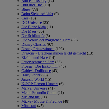
Bibi Blocksberg
(14)
Bibi und Tina
(10)
Bluey
(73)
Bobo Siebenschläfer
(9)
Cars
(10)
DC Universe
(25)
Die Biene Maja
(11)
Die Maus
(30)
Die Schlümpfe
(8)
Die Schule der magischen Tiere
(85)
Disney Classics
(97)
Disney Prinzessinnen
(103)
Dragons - Drachenzähmen leicht gemacht
(13)
Elefant und Hase
(14)
Feuerwehrmann Sam
(55)
Frozen - Die Eiskönigin
(45)
Gabby's Dollhouse
(43)
Harry Potter
(96)
Jurassic World
(15)
K-POP Demon Hunters
(6)
Marvel Universe
(41)
Meine Freundin Conni
(21)
Mia and me
(11)
Mickey Mouse & Freunde
(48)
Minecraft
(45)