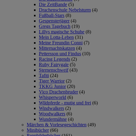
Die ZeitBande
(5)
Drachenschule Nebelsturm
(4)
Fußball-Stars
(8)
Gespensterjäger
(4)
Gregs Tagebuch
(19)
Lillys magische Schuhe
(8)
Mein Lotta-Leben
(31)
Meine Freundin Conni
(7)
Mitternachtskatzen
(4)
Pettersson und Findus
(10)
Racing Legends
(2)
Ruby Fairygale
(5)
Sternenschweif
(43)
Tafiti
(24)
Tiger Warrior
(2)
TKKG Junior
(20)
Vico Drachenbruder
(4)
Whisperworld
(6)
Wildpferde - mutig und frei
(6)
Windwalkers
(2)
Woodwalkers
(6)
Wundermähne
(4)
Märchen & Vorlesegeschichten
(49)
Minibücher
(66)
Pappbilderbücher
(161)