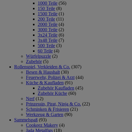
1000 Teile
(56)
150 Teile
(8)
1500 Teile
(1)
200 Teile
(11)
2000 Teile
(4)
3000 Teile
(2)
3x24 Teile
(6)
3x48 Teile
(7)
500 Teile
(3)
60 Teile
(4)
Würfelpuzzle
(2)
Zubehör
(5)
Rollenspiel, Verkleiden & Co.
(307)
Besen & Haushalt
(30)
Feuerwehr, Polizei & Arzt
(44)
Küche & Kaufladen
(91)
Zubehör Kaufladen
(45)
Zubehör Küche
(60)
Nerf
(12)
Prinzessin, Pirat, Ninja & Co.
(22)
Schminken & Frisieren
(21)
Werkzeug & Garten
(90)
Sammelspaß
(93)
Cookeez Makery
(4)
Jada Metalfigs
(18)