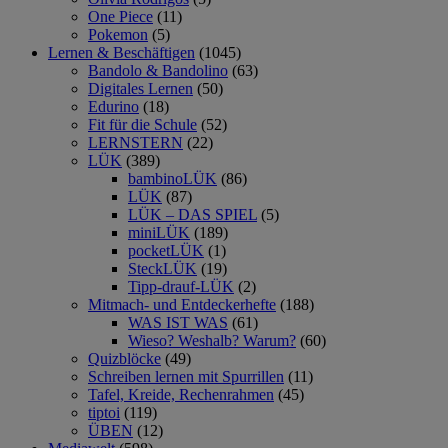
One Piece
(11)
Pokemon
(5)
Lernen & Beschäftigen
(1045)
Bandolo & Bandolino
(63)
Digitales Lernen
(50)
Edurino
(18)
Fit für die Schule
(52)
LERNSTERN
(22)
LÜK
(389)
bambinoLÜK
(86)
LÜK
(87)
LÜK – DAS SPIEL
(5)
miniLÜK
(189)
pocketLÜK
(1)
SteckLÜK
(19)
Tipp-drauf-LÜK
(2)
Mitmach- und Entdeckerhefte
(188)
WAS IST WAS
(61)
Wieso? Weshalb? Warum?
(60)
Quizblöcke
(49)
Schreiben lernen mit Spurrillen
(11)
Tafel, Kreide, Rechenrahmen
(45)
tiptoi
(119)
ÜBEN
(12)