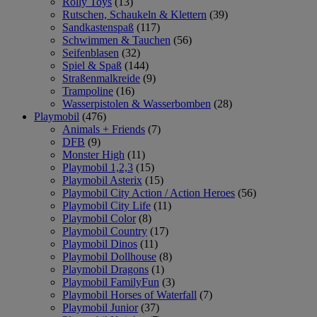
Rolly Toys
(13)
Rutschen, Schaukeln & Klettern
(39)
Sandkastenspaß
(117)
Schwimmen & Tauchen
(56)
Seifenblasen
(32)
Spiel & Spaß
(144)
Straßenmalkreide
(9)
Trampoline
(16)
Wasserpistolen & Wasserbomben
(28)
Playmobil
(476)
Animals + Friends
(7)
DFB
(9)
Monster High
(11)
Playmobil 1,2,3
(15)
Playmobil Asterix
(15)
Playmobil City Action / Action Heroes
(56)
Playmobil City Life
(11)
Playmobil Color
(8)
Playmobil Country
(17)
Playmobil Dinos
(11)
Playmobil Dollhouse
(8)
Playmobil Dragons
(1)
Playmobil FamilyFun
(3)
Playmobil Horses of Waterfall
(7)
Playmobil Junior
(37)