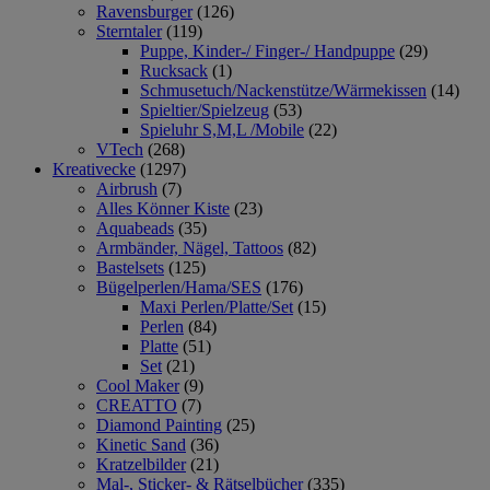
Ravensburger
(126)
Sterntaler
(119)
Puppe, Kinder-/ Finger-/ Handpuppe
(29)
Rucksack
(1)
Schmusetuch/Nackenstütze/Wärmekissen
(14)
Spieltier/Spielzeug
(53)
Spieluhr S,M,L /Mobile
(22)
VTech
(268)
Kreativecke
(1297)
Airbrush
(7)
Alles Könner Kiste
(23)
Aquabeads
(35)
Armbänder, Nägel, Tattoos
(82)
Bastelsets
(125)
Bügelperlen/Hama/SES
(176)
Maxi Perlen/Platte/Set
(15)
Perlen
(84)
Platte
(51)
Set
(21)
Cool Maker
(9)
CREATTO
(7)
Diamond Painting
(25)
Kinetic Sand
(36)
Kratzelbilder
(21)
Mal-, Sticker- & Rätselbücher
(335)