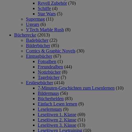
Revell Zubehör
(70)
Schiffe
(4)
Star Wars
(5)
Supermag
(11)
Ugears
(6)
VTech Marble Rush
(8)
Bücherecke
(2013)
Badebücher
(22)
Bilderbücher
(85)
Comics & Graphic Novels
(30)
Eintragbücher
(67)
Fotoalben
(1)
Freundealben
(44)
Notizbücher
(8)
Tagebücher
(7)
Erstlesebücher
(414)
7-Minuten-Geschichten zum Lesenlernen
(10)
Bildermaus
(56)
Bücherhelden
(83)
Einfach Lesen lernen
(9)
Leselernstars
(9)
Leselöwen 1. Klasse
(69)
Leselöwen 2. Klasse
(51)
Leselöwen 3. Klasse
(13)
Leselöwen Lesetraining
(10)