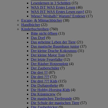
Lesenlernen in 3 Schritten
(15)
WAS IST WAS Erstes Lesen
(46)
WAS IST WAS Erstes Lesen easy!
(21)
Wieso? Weshalb? Warum? Erstleser
(17)
Escape- & Mitmachbücher
(38)
Handbücher
(22)
Kinderbuchreihen
(760)
Bitte nicht öffnen
(13)
Das Dorf
(9)
Das geheime Leben der Tiere
(21)
Das magische Baumhaus junior
(37)
Der kleine Drache Kokosnuss
(31)
Der kleine Major Tom
(21)
Der letzte Feuerfalke
(12)
Der Räuber Hotzenplotz
(4)
Der Zauberschüler
(7)
Die drei !!!
(87)
Die drei ???
(72)
Die drei ??? Kids
(115)
Die Duftapotheke
(8)
Die Hobby-Horsing-Kids
(4)
Die Küstencrew
(5)
Die magischen Tierfreunde
(20)
Die Schule der magischen Tiere
(57)
Die Zauberkicker
(9)