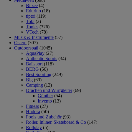
Mediawelt
(598)
Bitzee
(4)
Edurino
(18)
tiptoi
(119)
Tobi
(2)
Tonies
(376)
VTech
(78)
Musik & Instrumente
(57)
Ostern
(307)
Outdoorspaß
(1045)
AquaPlay
(27)
Authentic Sports
(34)
Ballsport
(118)
BERG
(56)
Best Sporting
(249)
Big
(69)
Camping
(13)
Drachen und Wurfgleiter
(69)
Günther
(54)
Invento
(13)
Fitness
(27)
Hudora
(50)
Pools und Zubehör
(93)
Roller, Inliner, Skateboard & Co
(147)
Rollplay
(5)