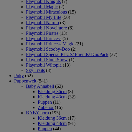
Playmobil Knights
(7)
Playmobil Magic
(2)
Playmobil Miraculous
(15)
Playmobil My Life
(50)
Playmobil Naruto
(3)
Playmobil Novelmore
(6)
Playmobil Pirates
(13)
Playmobil Princess
(5)
Playmobil Princess Magic
(21)
Playmobil Scooby-Doo
(2)
Playmobil Special PLUS/ Friends/ DuoPack
(37)
Playmobil Stunt Show
(1)
Playmobil Wiltopia
(13)
Sky Trails
(8)
Puky
(52)
Puppenwelt
(541)
Baby Annabell
(62)
Kleidung 36cm
(8)
Kleidung 43cm
(32)
Puppen
(11)
Zubehör
(16)
BABY born
(195)
Kleidung 36cm
(17)
Kleidung 43cm
(91)
Puppen
(44)