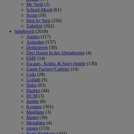
Mc Neill
(2)
School-Mood
(61)
Scout
(18)
Step by Step
(256)
Zubehör
(262)
Spielewelt
(2018)
Amigo
(117)
Asmodee
(137)
Denkriesen
(30)
Drei Hasen in der Abendsonne
(4)
EMF
(14)
Escape-, Krimi- & Story-Spiele
(130)
Game Factory/Carletto
(14)
Goki
(28)
Goliath
(9)
Haba
(83)
Hasbro
(44)
HCM
(3)
Jumbo
(8)
Kosmos
(301)
Magilano
(3)
Mattel
(39)
Megableu
(4)
moses
(133)
Noris/Eichhorn
(103)