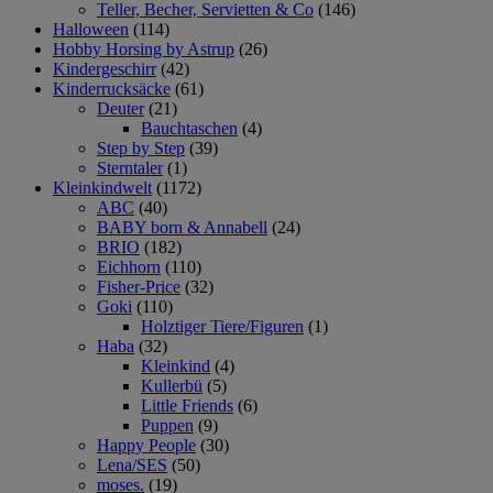
Teller, Becher, Servietten & Co
(146)
Halloween
(114)
Hobby Horsing by Astrup
(26)
Kindergeschirr
(42)
Kinderrucksäcke
(61)
Deuter
(21)
Bauchtaschen
(4)
Step by Step
(39)
Sterntaler
(1)
Kleinkindwelt
(1172)
ABC
(40)
BABY born & Annabell
(24)
BRIO
(182)
Eichhorn
(110)
Fisher-Price
(32)
Goki
(110)
Holztiger Tiere/Figuren
(1)
Haba
(32)
Kleinkind
(4)
Kullerbü
(5)
Little Friends
(6)
Puppen
(9)
Happy People
(30)
Lena/SES
(50)
moses.
(19)