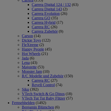
Carrera
(155)
Carrera Digital 124 / 132
(63)
Carrera Digital 143
(2)
Carrera Evolution
(26)
Carrera GO
(35)
Carrera Hybrid
(17)
Carrera RC
(26)
Carrera Zubehör
(9)
Carson
(14)
Dickie Toys
(122)
FleXtreme
(2)
Happy People
(45)
Hot Wheels
(21)
Jada
(6)
Lena
(43)
Majorette
(53)
Monster Jam
(10)
R/C Modelle und Zubehör
(150)
Carrera RC
(27)
Revell Control
(74)
Siku
(392)
VTech Switch & Go Dinos
(18)
VTech Tut Tut Baby Flitzer
(57)
Fernsehhelden
(1492)
Benjamin Blümchen
(6)