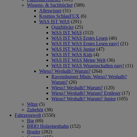
Wissens- & Sachbücher
(589)
Alleswisser
(31)
Kosmos SchlauFUX
(6)
WAS IST WAS
(291)
Quizblöcke
(25)
WAS IST WAS
(112)
WAS IST WAS Erstes Lesen
(46)
WAS IST WAS Erstes Lesen easy!
(21)
WAS IST WAS Junior
(47)
WAS IST WAS Kids
(4)
WAS IST WAS Meine Welt
(36)
WAS IST WAS Wissenschaften easy!
(11)
Wieso? Weshalb? Warum?
(264)
Ravensburger Minis: Wieso? Weshalb?
Warum?
(20)
Wieso? Weshalb? Warum?
(120)
Wieso? Weshalb? Warum? Erstleser
(17)
Wieso? Weshalb? Warum? Junior
(105)
Witze
(5)
Zubehör
(38)
Fahrzeugwelt
(1550)
Big
(69)
BRIO Holzeisenbahn
(152)
Bruder
(282)