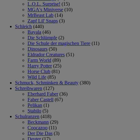
L.O.L. Surprise!
(15)
MGA's Miniverse
(10)
MrBeast Lab
(14)
Zapf Lil' Snaps
(3)
Schleich
(440)
Bayala
(46)
Die Schlümpfe
(2)
Die Schule der magischen Tiere
(11)
Dinosaurs
(50)
Eldrador Creatures
(51)
Farm World
(89)
Harry Potter
(25)
Horse Club
(81)
Wild Life
(85)
Schmuck, Schminken & Beauty
(380)
Schreibwaren
(127)
Eberhard Faber
(36)
Faber Castell
(67)
Pelikan
(1)
Stabilo
(5)
Schulranzen
(418)
Beckmann
(29)
Coocazoo
(11)
Der Die Das
(3)
Deuter
(17)