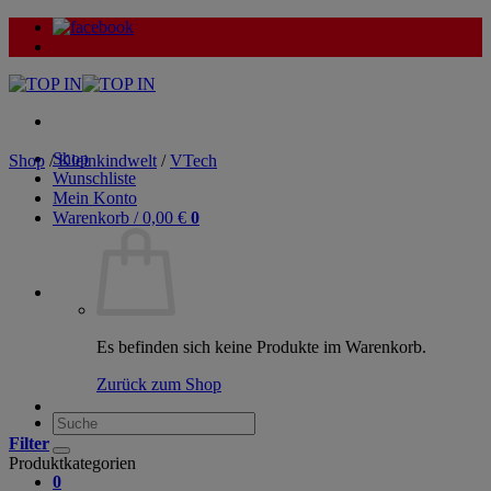
Zum
Inhalt
springen
Shop
Shop
/
Kleinkindwelt
/
VTech
Wunschliste
Mein Konto
Warenkorb /
0,00
€
0
Es befinden sich keine Produkte im Warenkorb.
Zurück zum Shop
Suche
nach:
Filter
Produktkategorien
0