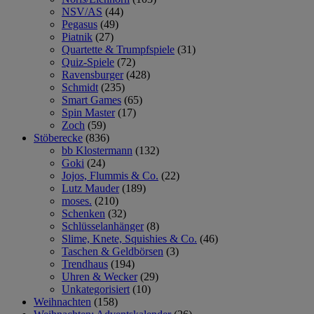
NSV/AS
(44)
Pegasus
(49)
Piatnik
(27)
Quartette & Trumpfspiele
(31)
Quiz-Spiele
(72)
Ravensburger
(428)
Schmidt
(235)
Smart Games
(65)
Spin Master
(17)
Zoch
(59)
Stöberecke
(836)
bb Klostermann
(132)
Goki
(24)
Jojos, Flummis & Co.
(22)
Lutz Mauder
(189)
moses.
(210)
Schenken
(32)
Schlüsselanhänger
(8)
Slime, Knete, Squishies & Co.
(46)
Taschen & Geldbörsen
(3)
Trendhaus
(194)
Uhren & Wecker
(29)
Unkategorisiert
(10)
Weihnachten
(158)