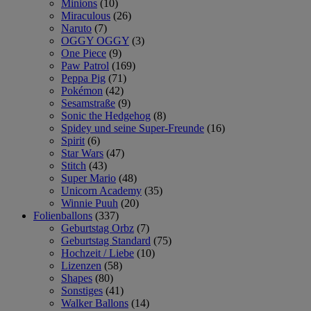
Minions
(10)
Miraculous
(26)
Naruto
(7)
OGGY OGGY
(3)
One Piece
(9)
Paw Patrol
(169)
Peppa Pig
(71)
Pokémon
(42)
Sesamstraße
(9)
Sonic the Hedgehog
(8)
Spidey und seine Super-Freunde
(16)
Spirit
(6)
Star Wars
(47)
Stitch
(43)
Super Mario
(48)
Unicorn Academy
(35)
Winnie Puuh
(20)
Folienballons
(337)
Geburtstag Orbz
(7)
Geburtstag Standard
(75)
Hochzeit / Liebe
(10)
Lizenzen
(58)
Shapes
(80)
Sonstiges
(41)
Walker Ballons
(14)