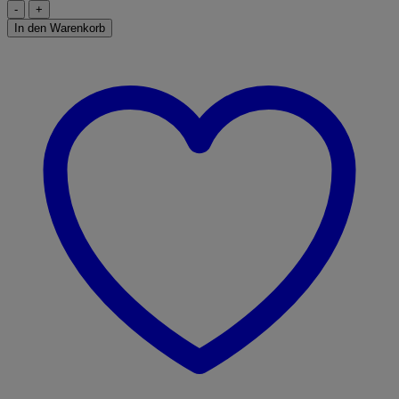
Vtech
80-
In den Warenkorb
188204
Tut
Tut
Baby
Flitzer-
Straßen-
und
Brückenset,
groß
Menge