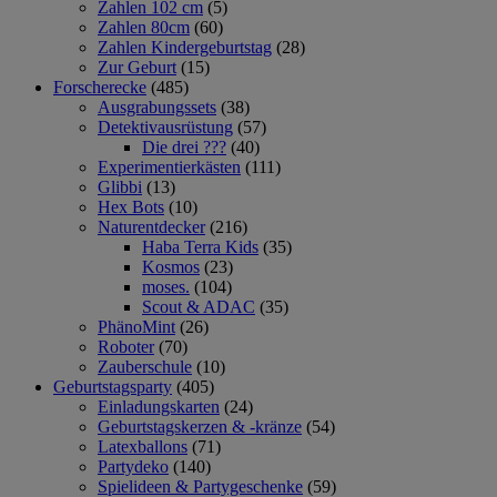
Zahlen 102 cm
(5)
Zahlen 80cm
(60)
Zahlen Kindergeburtstag
(28)
Zur Geburt
(15)
Forscherecke
(485)
Ausgrabungssets
(38)
Detektivausrüstung
(57)
Die drei ???
(40)
Experimentierkästen
(111)
Glibbi
(13)
Hex Bots
(10)
Naturentdecker
(216)
Haba Terra Kids
(35)
Kosmos
(23)
moses.
(104)
Scout & ADAC
(35)
PhänoMint
(26)
Roboter
(70)
Zauberschule
(10)
Geburtstagsparty
(405)
Einladungskarten
(24)
Geburtstagskerzen & -kränze
(54)
Latexballons
(71)
Partydeko
(140)
Spielideen & Partygeschenke
(59)