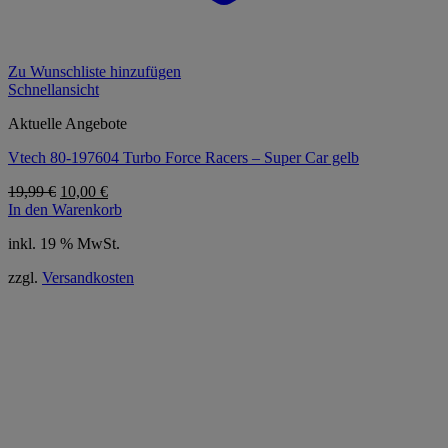
Zu Wunschliste hinzufügen
Schnellansicht
Aktuelle Angebote
Vtech 80-197604 Turbo Force Racers – Super Car gelb
Ursprünglicher
Aktueller
19,99
€
10,00
€
Preis
Preis
In den Warenkorb
war:
ist:
inkl. 19 % MwSt.
19,99 €
10,00 €.
zzgl.
Versandkosten