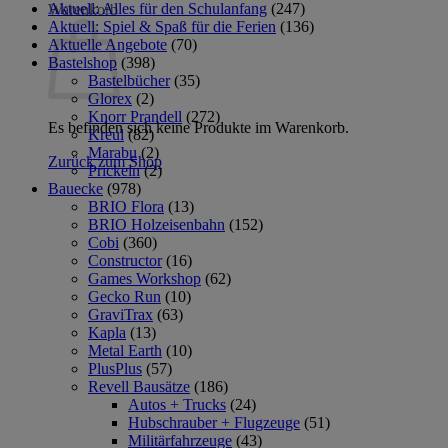
Aktuell: Alles für den Schulanfang
(247)
Warenkorb
Aktuell: Spiel & Spaß für die Ferien
(136)
Aktuelle Angebote
(70)
Bastelshop
(398)
Bastelbücher
(35)
Glorex
(2)
Knorr Prandell
(272)
Es befinden sich keine Produkte im Warenkorb.
Kreul
(82)
Marabu
(2)
Zurück zum Shop
Prickeln
(2)
Bauecke
(978)
BRIO Flora
(13)
BRIO Holzeisenbahn
(152)
Cobi
(360)
Constructor
(16)
Games Workshop
(62)
Gecko Run
(10)
GraviTrax
(63)
Kapla
(13)
Metal Earth
(10)
PlusPlus
(57)
Revell Bausätze
(186)
Autos + Trucks
(24)
Hubschrauber + Flugzeuge
(51)
Militärfahrzeuge
(43)