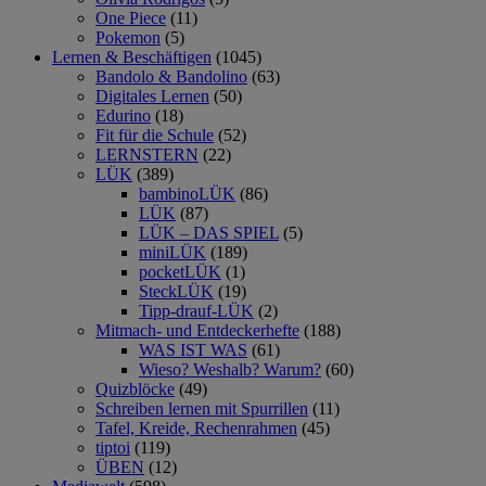
One Piece
(11)
Pokemon
(5)
Lernen & Beschäftigen
(1045)
Bandolo & Bandolino
(63)
Digitales Lernen
(50)
Edurino
(18)
Fit für die Schule
(52)
LERNSTERN
(22)
LÜK
(389)
bambinoLÜK
(86)
LÜK
(87)
LÜK – DAS SPIEL
(5)
miniLÜK
(189)
pocketLÜK
(1)
SteckLÜK
(19)
Tipp-drauf-LÜK
(2)
Mitmach- und Entdeckerhefte
(188)
WAS IST WAS
(61)
Wieso? Weshalb? Warum?
(60)
Quizblöcke
(49)
Schreiben lernen mit Spurrillen
(11)
Tafel, Kreide, Rechenrahmen
(45)
tiptoi
(119)
ÜBEN
(12)