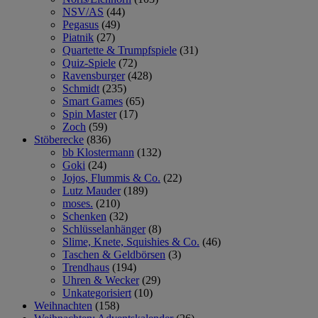
NSV/AS
(44)
Pegasus
(49)
Piatnik
(27)
Quartette & Trumpfspiele
(31)
Quiz-Spiele
(72)
Ravensburger
(428)
Schmidt
(235)
Smart Games
(65)
Spin Master
(17)
Zoch
(59)
Stöberecke
(836)
bb Klostermann
(132)
Goki
(24)
Jojos, Flummis & Co.
(22)
Lutz Mauder
(189)
moses.
(210)
Schenken
(32)
Schlüsselanhänger
(8)
Slime, Knete, Squishies & Co.
(46)
Taschen & Geldbörsen
(3)
Trendhaus
(194)
Uhren & Wecker
(29)
Unkategorisiert
(10)
Weihnachten
(158)