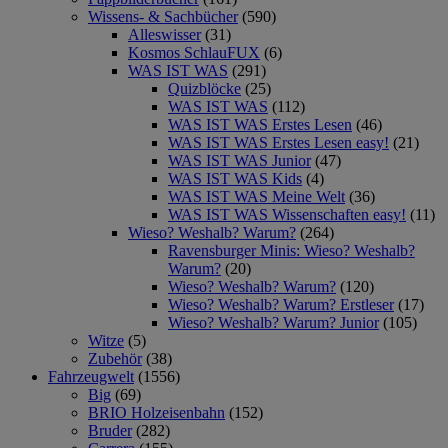
Wissens- & Sachbücher
(590)
Alleswisser
(31)
Kosmos SchlauFUX
(6)
WAS IST WAS
(291)
Quizblöcke
(25)
WAS IST WAS
(112)
WAS IST WAS Erstes Lesen
(46)
WAS IST WAS Erstes Lesen easy!
(21)
WAS IST WAS Junior
(47)
WAS IST WAS Kids
(4)
WAS IST WAS Meine Welt
(36)
WAS IST WAS Wissenschaften easy!
(11)
Wieso? Weshalb? Warum?
(264)
Ravensburger Minis: Wieso? Weshalb?
Warum?
(20)
Wieso? Weshalb? Warum?
(120)
Wieso? Weshalb? Warum? Erstleser
(17)
Wieso? Weshalb? Warum? Junior
(105)
Witze
(5)
Zubehör
(38)
Fahrzeugwelt
(1556)
Big
(69)
BRIO Holzeisenbahn
(152)
Bruder
(282)