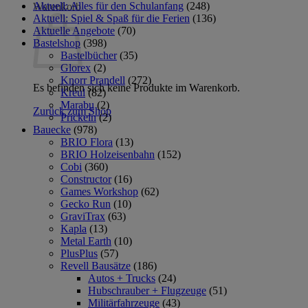
Aktuell: Alles für den Schulanfang
(248)
Warenkorb
Aktuell: Spiel & Spaß für die Ferien
(136)
Aktuelle Angebote
(70)
Bastelshop
(398)
Bastelbücher
(35)
Glorex
(2)
Knorr Prandell
(272)
Es befinden sich keine Produkte im Warenkorb.
Kreul
(82)
Marabu
(2)
Zurück zum Shop
Prickeln
(2)
Bauecke
(978)
BRIO Flora
(13)
BRIO Holzeisenbahn
(152)
Cobi
(360)
Constructor
(16)
Games Workshop
(62)
Gecko Run
(10)
GraviTrax
(63)
Kapla
(13)
Metal Earth
(10)
PlusPlus
(57)
Revell Bausätze
(186)
Autos + Trucks
(24)
Hubschrauber + Flugzeuge
(51)
Militärfahrzeuge
(43)