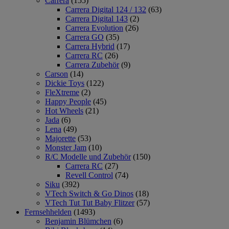
Carrera
(155)
Carrera Digital 124 / 132
(63)
Carrera Digital 143
(2)
Carrera Evolution
(26)
Carrera GO
(35)
Carrera Hybrid
(17)
Carrera RC
(26)
Carrera Zubehör
(9)
Carson
(14)
Dickie Toys
(122)
FleXtreme
(2)
Happy People
(45)
Hot Wheels
(21)
Jada
(6)
Lena
(49)
Majorette
(53)
Monster Jam
(10)
R/C Modelle und Zubehör
(150)
Carrera RC
(27)
Revell Control
(74)
Siku
(392)
VTech Switch & Go Dinos
(18)
VTech Tut Tut Baby Flitzer
(57)
Fernsehhelden
(1493)
Benjamin Blümchen
(6)