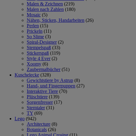
Malen & Zeichnen
(219)
Malen nach Zahlen
(180)
Mosaic
(5)
Nähen, Sticken, Handarbeiten
(26)
Perlen
(15)
Prickeln
(11)
So Slime
(3)
Spiral-Designer
(2)
Stempelspaß
(33)
Stickerspaß
(119)
Style 4 Ever
(2)
Xoomy
(6)
Zaubermalbücher
(51)
Kuschelecke
(328)
Gewichtstiere by Astrup
(8)
Hand- und Fingerpuppen
(27)
Interaktive Tiere
(70)
Plüschtiere
(139)
Sorgenfresser
(17)
Sterntaler
(31)
TY
(69)
Lego
(942)
Architecture
(8)
Botanicals
(26)
Lego Animal Crosing
(11)