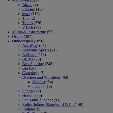
Mediawelt
(598)
Bitzee
(4)
Edurino
(18)
tiptoi
(119)
Tobi
(2)
Tonies
(376)
VTech
(78)
Musik & Instrumente
(57)
Ostern
(307)
Outdoorspaß
(1050)
AquaPlay
(27)
Authentic Sports
(34)
Ballsport
(118)
BERG
(56)
Best Sporting
(248)
Big
(69)
Camping
(13)
Drachen und Wurfgleiter
(69)
Günther
(54)
Invento
(13)
Fitness
(27)
Hudora
(50)
Pools und Zubehör
(93)
Roller, Inliner, Skateboard & Co
(146)
Rollplay
(5)