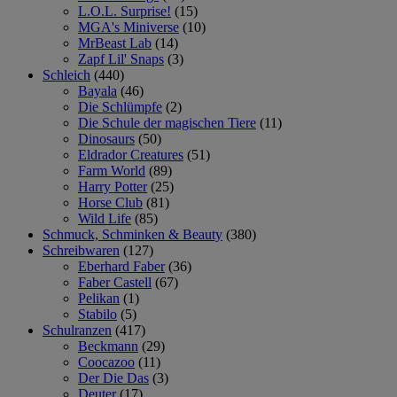
L.O.L. Surprise!
(15)
MGA's Miniverse
(10)
MrBeast Lab
(14)
Zapf Lil' Snaps
(3)
Schleich
(440)
Bayala
(46)
Die Schlümpfe
(2)
Die Schule der magischen Tiere
(11)
Dinosaurs
(50)
Eldrador Creatures
(51)
Farm World
(89)
Harry Potter
(25)
Horse Club
(81)
Wild Life
(85)
Schmuck, Schminken & Beauty
(380)
Schreibwaren
(127)
Eberhard Faber
(36)
Faber Castell
(67)
Pelikan
(1)
Stabilo
(5)
Schulranzen
(417)
Beckmann
(29)
Coocazoo
(11)
Der Die Das
(3)
Deuter
(17)