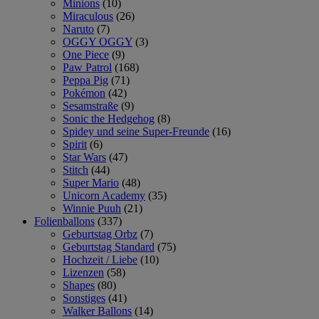
Minions
(10)
Miraculous
(26)
Naruto
(7)
OGGY OGGY
(3)
One Piece
(9)
Paw Patrol
(168)
Peppa Pig
(71)
Pokémon
(42)
Sesamstraße
(9)
Sonic the Hedgehog
(8)
Spidey und seine Super-Freunde
(16)
Spirit
(6)
Star Wars
(47)
Stitch
(44)
Super Mario
(48)
Unicorn Academy
(35)
Winnie Puuh
(21)
Folienballons
(337)
Geburtstag Orbz
(7)
Geburtstag Standard
(75)
Hochzeit / Liebe
(10)
Lizenzen
(58)
Shapes
(80)
Sonstiges
(41)
Walker Ballons
(14)