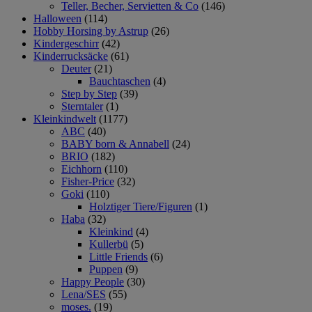
Teller, Becher, Servietten & Co
(146)
Halloween
(114)
Hobby Horsing by Astrup
(26)
Kindergeschirr
(42)
Kinderrucksäcke
(61)
Deuter
(21)
Bauchtaschen
(4)
Step by Step
(39)
Sterntaler
(1)
Kleinkindwelt
(1177)
ABC
(40)
BABY born & Annabell
(24)
BRIO
(182)
Eichhorn
(110)
Fisher-Price
(32)
Goki
(110)
Holztiger Tiere/Figuren
(1)
Haba
(32)
Kleinkind
(4)
Kullerbü
(5)
Little Friends
(6)
Puppen
(9)
Happy People
(30)
Lena/SES
(55)
moses.
(19)