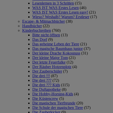
Lesenlernen in 3 Schritten
(15)
WAS IST WAS Erstes Lesen
(46)
WAS IST WAS Erstes Lesen easy!
(21)
Wieso? Weshalb? Warum? Erstleser
(17)
Escape- & Mitmachbücher
(38)
Handbücher
(22)
Kinderbuchreihen
(760)
Bitte nicht öffnen
(13)
Das Dorf
(9)
Das geheime Leben der Tiere
(21)
Das magische Baumhaus junior
(37)
Der kleine Drache Kokosnuss
(31)
Der kleine Major Tom
(21)
Der letzte Feuerfalke
(12)
Der Räuber Hotzenplotz
(4)
Der Zauberschüler
(7)
Die drei !!!
(87)
Die drei ???
(72)
Die drei ??? Kids
(115)
Die Duftapotheke
(8)
Die Hobby-Horsing-Kids
(4)
Die Küstencrew
(5)
Die magischen Tierfreunde
(20)
Die Schule der magischen Tiere
(57)
Die Zauberkicker
(9)