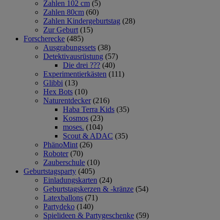
Zahlen 102 cm
(5)
Zahlen 80cm
(60)
Zahlen Kindergeburtstag
(28)
Zur Geburt
(15)
Forscherecke
(485)
Ausgrabungssets
(38)
Detektivausrüstung
(57)
Die drei ???
(40)
Experimentierkästen
(111)
Glibbi
(13)
Hex Bots
(10)
Naturentdecker
(216)
Haba Terra Kids
(35)
Kosmos
(23)
moses.
(104)
Scout & ADAC
(35)
PhänoMint
(26)
Roboter
(70)
Zauberschule
(10)
Geburtstagsparty
(405)
Einladungskarten
(24)
Geburtstagskerzen & -kränze
(54)
Latexballons
(71)
Partydeko
(140)
Spielideen & Partygeschenke
(59)