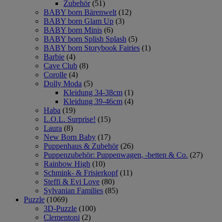
Zubehör
(51)
BABY born Bärenwelt
(12)
BABY born Glam Up
(3)
BABY born Minis
(6)
BABY born Splish Splash
(5)
BABY born Storybook Fairies
(1)
Barbie
(4)
Cave Club
(8)
Corolle
(4)
Dolly Moda
(5)
Kleidung 34-38cm
(1)
Kleidung 39-46cm
(4)
Haba
(19)
L.O.L. Surprise!
(15)
Laura
(8)
New Born Baby
(17)
Puppenhaus & Zubehör
(26)
Puppenzubehör: Puppenwagen, -betten & Co.
(27)
Rainbow High
(10)
Schmink- & Frisierkopf
(11)
Steffi & Evi Love
(80)
Sylvanian Families
(85)
Puzzle
(1069)
3D-Puzzle
(100)
Clementoni
(2)