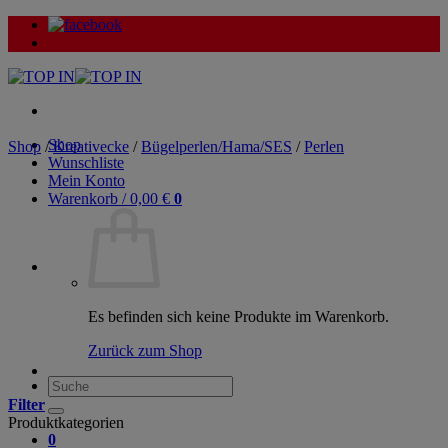
Zum
Inhalt
springen
Shop
Shop
/
Kreativecke
/
Bügelperlen/Hama/SES
/
Perlen
Wunschliste
Mein Konto
Warenkorb /
0,00
€
0
Es befinden sich keine Produkte im Warenkorb.
Zurück zum Shop
Suche
nach:
Filter
Produktkategorien
0