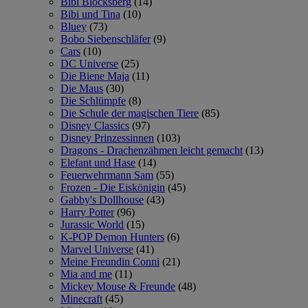
Bibi Blocksberg
(14)
Bibi und Tina
(10)
Bluey
(73)
Bobo Siebenschläfer
(9)
Cars
(10)
DC Universe
(25)
Die Biene Maja
(11)
Die Maus
(30)
Die Schlümpfe
(8)
Die Schule der magischen Tiere
(85)
Disney Classics
(97)
Disney Prinzessinnen
(103)
Dragons - Drachenzähmen leicht gemacht
(13)
Elefant und Hase
(14)
Feuerwehrmann Sam
(55)
Frozen - Die Eiskönigin
(45)
Gabby's Dollhouse
(43)
Harry Potter
(96)
Jurassic World
(15)
K-POP Demon Hunters
(6)
Marvel Universe
(41)
Meine Freundin Conni
(21)
Mia and me
(11)
Mickey Mouse & Freunde
(48)
Minecraft
(45)