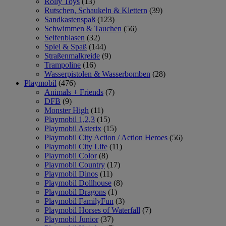
Rolly Toys
(13)
Rutschen, Schaukeln & Klettern
(39)
Sandkastenspaß
(123)
Schwimmen & Tauchen
(56)
Seifenblasen
(32)
Spiel & Spaß
(144)
Straßenmalkreide
(9)
Trampoline
(16)
Wasserpistolen & Wasserbomben
(28)
Playmobil
(476)
Animals + Friends
(7)
DFB
(9)
Monster High
(11)
Playmobil 1,2,3
(15)
Playmobil Asterix
(15)
Playmobil City Action / Action Heroes
(56)
Playmobil City Life
(11)
Playmobil Color
(8)
Playmobil Country
(17)
Playmobil Dinos
(11)
Playmobil Dollhouse
(8)
Playmobil Dragons
(1)
Playmobil FamilyFun
(3)
Playmobil Horses of Waterfall
(7)
Playmobil Junior
(37)