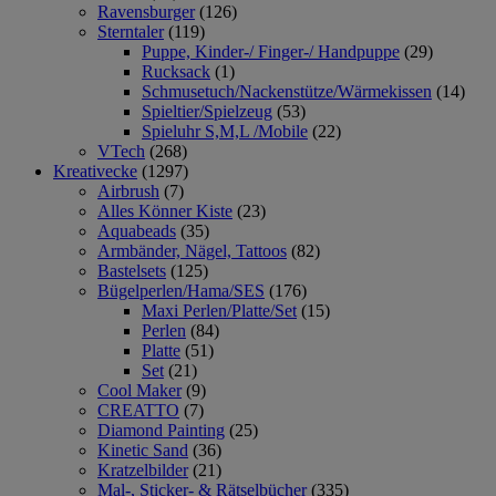
Ravensburger
(126)
Sterntaler
(119)
Puppe, Kinder-/ Finger-/ Handpuppe
(29)
Rucksack
(1)
Schmusetuch/Nackenstütze/Wärmekissen
(14)
Spieltier/Spielzeug
(53)
Spieluhr S,M,L /Mobile
(22)
VTech
(268)
Kreativecke
(1297)
Airbrush
(7)
Alles Könner Kiste
(23)
Aquabeads
(35)
Armbänder, Nägel, Tattoos
(82)
Bastelsets
(125)
Bügelperlen/Hama/SES
(176)
Maxi Perlen/Platte/Set
(15)
Perlen
(84)
Platte
(51)
Set
(21)
Cool Maker
(9)
CREATTO
(7)
Diamond Painting
(25)
Kinetic Sand
(36)
Kratzelbilder
(21)
Mal-, Sticker- & Rätselbücher
(335)