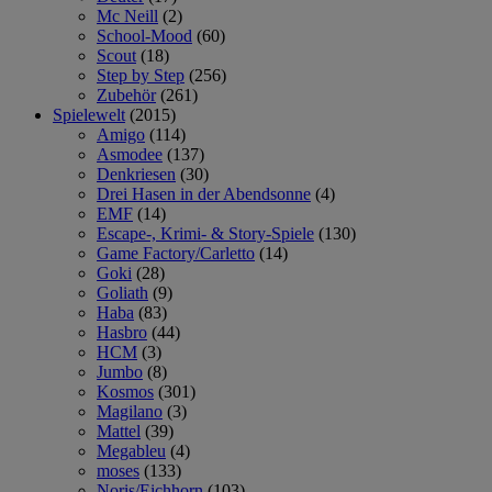
Mc Neill
(2)
School-Mood
(60)
Scout
(18)
Step by Step
(256)
Zubehör
(261)
Spielewelt
(2015)
Amigo
(114)
Asmodee
(137)
Denkriesen
(30)
Drei Hasen in der Abendsonne
(4)
EMF
(14)
Escape-, Krimi- & Story-Spiele
(130)
Game Factory/Carletto
(14)
Goki
(28)
Goliath
(9)
Haba
(83)
Hasbro
(44)
HCM
(3)
Jumbo
(8)
Kosmos
(301)
Magilano
(3)
Mattel
(39)
Megableu
(4)
moses
(133)
Noris/Eichhorn
(103)