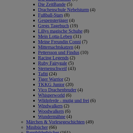
Die ZeitBande
(5)
Drachenschule Nebelsturm
(4)
Fußball-Stars
(8)
Gespensterjäger
(4)
Gregs Tagebuch
(19)
Lillys magische Schuhe
(8)
Mein Lotta-Leben
(31)
Meine Freundin Conni
(7)
Mitternachtskatzen
(4)
Pettersson und Findus
(10)
Racing Legends
(2)
Ruby Fairygale
(5)
Sternenschweif
(43)
Tafiti
(24)
Tiger Warrior
(2)
TKKG Junior
(20)
Vico Drachenbruder
(4)
Whisperworld
(6)
Wildpferde - mutig und frei
(6)
Windwalkers
(2)
Woodwalkers
(6)
Wundermähne
(4)
Märchen & Vorlesegeschichten
(49)
Minibücher
(66)
Pappbilderbücher
(161)