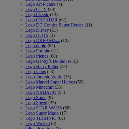
Lego Art Picture
(7)
Lego CITY
(83)
Lego Classic
(13)
Lego CREATOR
(62)
Lego DC Comics Super Heroes
(11)
Lego Disney
(51)
Lego DOTS
(3)
Lego DREAMZzz
(10)
Lego duplo
(67)
Lego Fortnite
(11)
Lego friends
(68)
Lego Gabby´s Dollhouse
(5)
Lego Harry Potter
(33)
Lego Icons
(23)
Lego Jurassic World
(15)
Lego Marvel Super Heroes
(59)
Lego Minecraft
(36)
Lego NINJAGO
(55)
Lego Sonic
(9)
Lego Speed
(33)
Lego STAR WARS
(66)
Lego Super Mario
(17)
Lego TECHNIC
(62)
Lego Wicked
(8)
Olivia Rodrigos
(5)