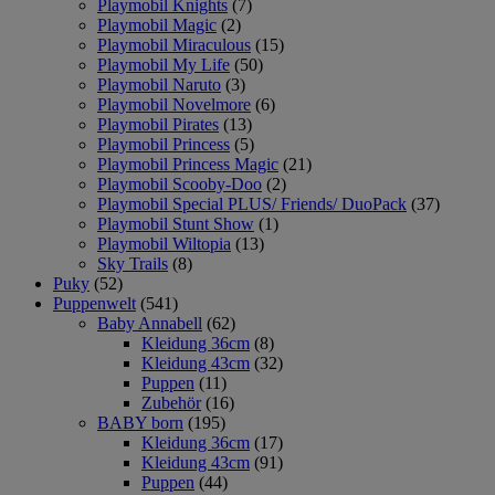
Playmobil Knights
(7)
Playmobil Magic
(2)
Playmobil Miraculous
(15)
Playmobil My Life
(50)
Playmobil Naruto
(3)
Playmobil Novelmore
(6)
Playmobil Pirates
(13)
Playmobil Princess
(5)
Playmobil Princess Magic
(21)
Playmobil Scooby-Doo
(2)
Playmobil Special PLUS/ Friends/ DuoPack
(37)
Playmobil Stunt Show
(1)
Playmobil Wiltopia
(13)
Sky Trails
(8)
Puky
(52)
Puppenwelt
(541)
Baby Annabell
(62)
Kleidung 36cm
(8)
Kleidung 43cm
(32)
Puppen
(11)
Zubehör
(16)
BABY born
(195)
Kleidung 36cm
(17)
Kleidung 43cm
(91)
Puppen
(44)