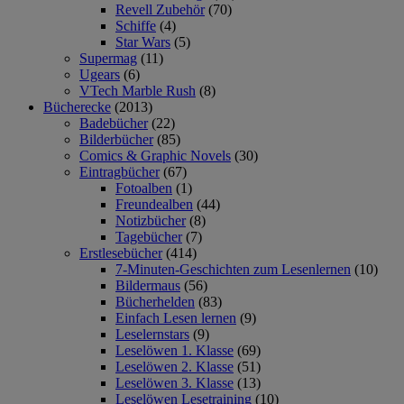
Revell Zubehör
(70)
Schiffe
(4)
Star Wars
(5)
Supermag
(11)
Ugears
(6)
VTech Marble Rush
(8)
Bücherecke
(2013)
Badebücher
(22)
Bilderbücher
(85)
Comics & Graphic Novels
(30)
Eintragbücher
(67)
Fotoalben
(1)
Freundealben
(44)
Notizbücher
(8)
Tagebücher
(7)
Erstlesebücher
(414)
7-Minuten-Geschichten zum Lesenlernen
(10)
Bildermaus
(56)
Bücherhelden
(83)
Einfach Lesen lernen
(9)
Leselernstars
(9)
Leselöwen 1. Klasse
(69)
Leselöwen 2. Klasse
(51)
Leselöwen 3. Klasse
(13)
Leselöwen Lesetraining
(10)