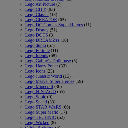
Lego Art Picture
(7)
Lego CITY
(83)
Lego Classic
(13)
Lego CREATOR
(62)
Lego DC Comics Super Heroes
(11)
Lego Disney
(51)
Lego DOTS
(3)
Lego DREAMZzz
(10)
Lego duplo
(67)
Lego Fortnite
(11)
Lego friends
(68)
Lego Gabby´s Dollhouse
(5)
Lego Harry Potter
(33)
Lego Icons
(23)
Lego Jurassic World
(15)
Lego Marvel Super Heroes
(59)
Lego Minecraft
(36)
Lego NINJAGO
(55)
Lego Sonic
(9)
Lego Speed
(33)
Lego STAR WARS
(66)
Lego Super Mario
(17)
Lego TECHNIC
(62)
Lego Wicked
(8)
Olivia Rodrigos
(5)