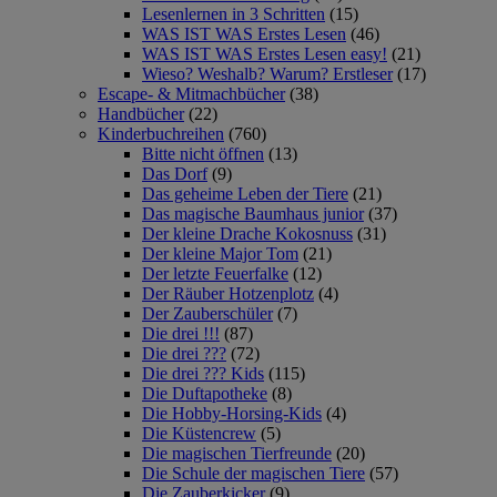
Lesenlernen in 3 Schritten
(15)
WAS IST WAS Erstes Lesen
(46)
WAS IST WAS Erstes Lesen easy!
(21)
Wieso? Weshalb? Warum? Erstleser
(17)
Escape- & Mitmachbücher
(38)
Handbücher
(22)
Kinderbuchreihen
(760)
Bitte nicht öffnen
(13)
Das Dorf
(9)
Das geheime Leben der Tiere
(21)
Das magische Baumhaus junior
(37)
Der kleine Drache Kokosnuss
(31)
Der kleine Major Tom
(21)
Der letzte Feuerfalke
(12)
Der Räuber Hotzenplotz
(4)
Der Zauberschüler
(7)
Die drei !!!
(87)
Die drei ???
(72)
Die drei ??? Kids
(115)
Die Duftapotheke
(8)
Die Hobby-Horsing-Kids
(4)
Die Küstencrew
(5)
Die magischen Tierfreunde
(20)
Die Schule der magischen Tiere
(57)
Die Zauberkicker
(9)