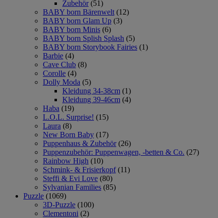
Zubehör
(51)
BABY born Bärenwelt
(12)
BABY born Glam Up
(3)
BABY born Minis
(6)
BABY born Splish Splash
(5)
BABY born Storybook Fairies
(1)
Barbie
(4)
Cave Club
(8)
Corolle
(4)
Dolly Moda
(5)
Kleidung 34-38cm
(1)
Kleidung 39-46cm
(4)
Haba
(19)
L.O.L. Surprise!
(15)
Laura
(8)
New Born Baby
(17)
Puppenhaus & Zubehör
(26)
Puppenzubehör: Puppenwagen, -betten & Co.
(27)
Rainbow High
(10)
Schmink- & Frisierkopf
(11)
Steffi & Evi Love
(80)
Sylvanian Families
(85)
Puzzle
(1069)
3D-Puzzle
(100)
Clementoni
(2)