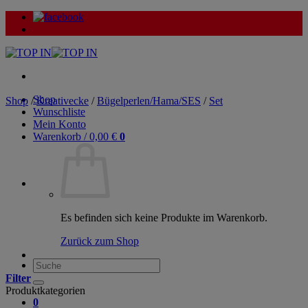
Zum
Inhalt
springen
Shop
Shop
/
Kreativecke
/
Bügelperlen/Hama/SES
/
Set
Wunschliste
Mein Konto
Warenkorb /
0,00
€
0
Es befinden sich keine Produkte im Warenkorb.
Zurück zum Shop
Suche
nach:
Filter
Produktkategorien
0