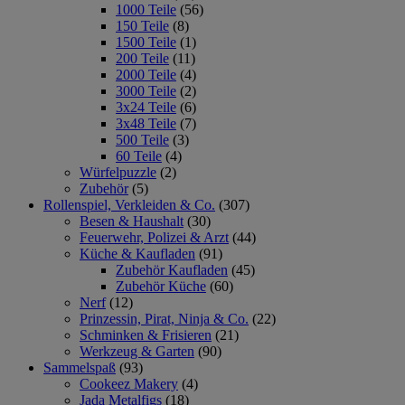
1000 Teile
(56)
150 Teile
(8)
1500 Teile
(1)
200 Teile
(11)
2000 Teile
(4)
3000 Teile
(2)
3x24 Teile
(6)
3x48 Teile
(7)
500 Teile
(3)
60 Teile
(4)
Würfelpuzzle
(2)
Zubehör
(5)
Rollenspiel, Verkleiden & Co.
(307)
Besen & Haushalt
(30)
Feuerwehr, Polizei & Arzt
(44)
Küche & Kaufladen
(91)
Zubehör Kaufladen
(45)
Zubehör Küche
(60)
Nerf
(12)
Prinzessin, Pirat, Ninja & Co.
(22)
Schminken & Frisieren
(21)
Werkzeug & Garten
(90)
Sammelspaß
(93)
Cookeez Makery
(4)
Jada Metalfigs
(18)