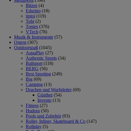
Mediawelt
(598)
Bitzee
(4)
Edurino
(18)
tiptoi
(119)
Tobi
(2)
Tonies
(376)
VTech
(78)
Musik & Instrumente
(57)
Ostern
(307)
Outdoorspaß
(1045)
AquaPlay
(27)
Authentic Sports
(34)
Ballsport
(118)
BERG
(56)
Best Sporting
(249)
Big
(69)
Camping
(13)
Drachen und Wurfgleiter
(69)
Günther
(54)
Invento
(13)
Fitness
(27)
Hudora
(50)
Pools und Zubehör
(93)
Roller, Inliner, Skateboard & Co
(147)
Rollplay
(5)