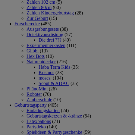
Zahlen 102 cm
(5)
Zahlen 80cm
(60)
Zahlen Kindergeburtstag
(28)
Zur Geburt
(15)
Forscherecke
(485)
Ausgrabungssets
(38)
Detektivausrüstung
(57)
Die drei ???
(40)
Experimentierkästen
(111)
Glibbi
(13)
Hex Bots
(10)
Naturentdecker
(216)
Haba Terra Kids
(35)
Kosmos
(23)
moses.
(104)
Scout & ADAC
(35)
PhänoMint
(26)
Roboter
(70)
Zauberschule
(10)
Geburtstagsparty
(405)
Einladungskarten
(24)
Geburtstagskerzen & -kränze
(54)
Latexballons
(71)
Partydeko
(140)
Spielideen & Partygeschenke
(59)