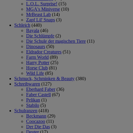
L.O.L. Surprise!
(15)
MGA's Miniverse
(10)
MrBeast Lab
(14)
Zapf Lil' Snaps
(3)
Schleich
(440)
Bayala
(46)
Die Schlümpfe
(2)
Die Schule der magischen Tiere
(11)
Dinosaurs
(50)
Eldrador Creatures
(51)
Farm World
(89)
Harry Potter
(25)
Horse Club
(81)
Wild Life
(85)
Schmuck, Schminken & Beauty
(380)
Schreibwaren
(127)
Eberhard Faber
(36)
Faber Castell
(67)
Pelikan
(1)
Stabilo
(5)
Schulranzen
(418)
Beckmann
(29)
Coocazoo
(11)
Der Die Das
(3)
Deuter
(17)