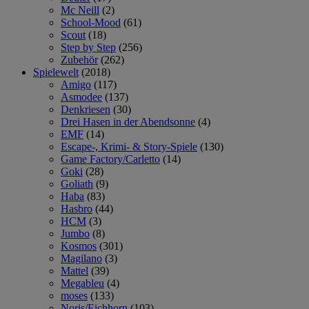
Mc Neill
(2)
School-Mood
(61)
Scout
(18)
Step by Step
(256)
Zubehör
(262)
Spielewelt
(2018)
Amigo
(117)
Asmodee
(137)
Denkriesen
(30)
Drei Hasen in der Abendsonne
(4)
EMF
(14)
Escape-, Krimi- & Story-Spiele
(130)
Game Factory/Carletto
(14)
Goki
(28)
Goliath
(9)
Haba
(83)
Hasbro
(44)
HCM
(3)
Jumbo
(8)
Kosmos
(301)
Magilano
(3)
Mattel
(39)
Megableu
(4)
moses
(133)
Noris/Eichhorn
(103)