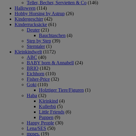
Teller, Becher, Servietten & Co
(146)
Halloween
(114)
Hobby Horsing by Astrup
(26)
Kindergeschirr
(42)
Kinderrucksäcke
(61)
Deuter
(21)
Bauchtaschen
(4)
Step by Step
(39)
Sterntaler
(1)
Kleinkindwelt
(1172)
ABC
(40)
BABY born & Annabell
(24)
BRIO
(182)
Eichhorn
(110)
Fisher-Price
(32)
Goki
(110)
Holztiger Tiere/Figuren
(1)
Haba
(32)
Kleinkind
(4)
Kullerbü
(5)
Little Friends
(6)
Puppen
(9)
Happy People
(30)
Lena/SES
(50)
moses.
(19)