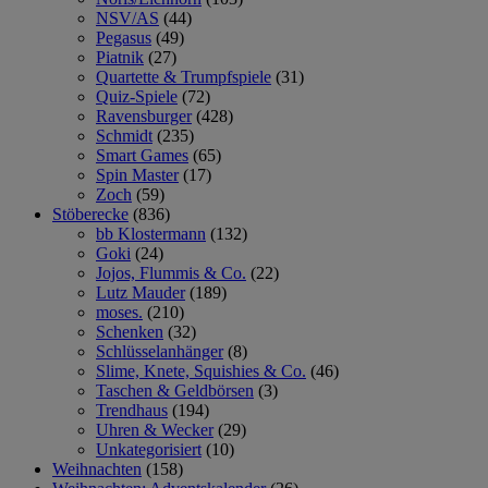
NSV/AS
(44)
Pegasus
(49)
Piatnik
(27)
Quartette & Trumpfspiele
(31)
Quiz-Spiele
(72)
Ravensburger
(428)
Schmidt
(235)
Smart Games
(65)
Spin Master
(17)
Zoch
(59)
Stöberecke
(836)
bb Klostermann
(132)
Goki
(24)
Jojos, Flummis & Co.
(22)
Lutz Mauder
(189)
moses.
(210)
Schenken
(32)
Schlüsselanhänger
(8)
Slime, Knete, Squishies & Co.
(46)
Taschen & Geldbörsen
(3)
Trendhaus
(194)
Uhren & Wecker
(29)
Unkategorisiert
(10)
Weihnachten
(158)