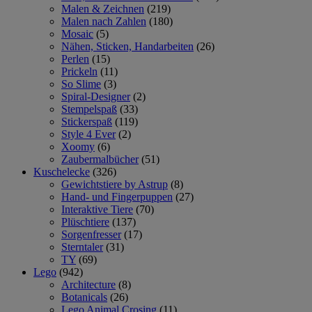
Malen & Zeichnen
(219)
Malen nach Zahlen
(180)
Mosaic
(5)
Nähen, Sticken, Handarbeiten
(26)
Perlen
(15)
Prickeln
(11)
So Slime
(3)
Spiral-Designer
(2)
Stempelspaß
(33)
Stickerspaß
(119)
Style 4 Ever
(2)
Xoomy
(6)
Zaubermalbücher
(51)
Kuschelecke
(326)
Gewichtstiere by Astrup
(8)
Hand- und Fingerpuppen
(27)
Interaktive Tiere
(70)
Plüschtiere
(137)
Sorgenfresser
(17)
Sterntaler
(31)
TY
(69)
Lego
(942)
Architecture
(8)
Botanicals
(26)
Lego Animal Crosing
(11)