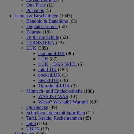
One Piece
(11)
Pokemon
(5)
Lernen & Beschäftigen
(1045)
Bandolo & Bandolino
(63)
Digitales Lernen
(50)
Edurino
(18)
Fit für die Schule
(52)
LERNSTERN
(22)
LÜK
(389)
bambinoLÜK
(86)
LÜK
(87)
LÜK – DAS SPIEL
(5)
miniLÜK
(189)
pocketLÜK
(1)
SteckLÜK
(19)
Tipp-drauf-LÜK
(2)
Mitmach- und Entdeckerhefte
(188)
WAS IST WAS
(61)
Wieso? Weshalb? Warum?
(60)
Quizblöcke
(49)
Schreiben lernen mit Spurrillen
(11)
Tafel, Kreide, Rechenrahmen
(45)
tiptoi
(119)
ÜBEN
(12)