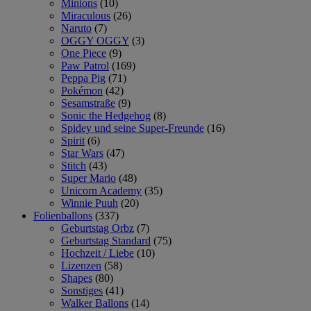
Minions
(10)
Miraculous
(26)
Naruto
(7)
OGGY OGGY
(3)
One Piece
(9)
Paw Patrol
(169)
Peppa Pig
(71)
Pokémon
(42)
Sesamstraße
(9)
Sonic the Hedgehog
(8)
Spidey und seine Super-Freunde
(16)
Spirit
(6)
Star Wars
(47)
Stitch
(43)
Super Mario
(48)
Unicorn Academy
(35)
Winnie Puuh
(20)
Folienballons
(337)
Geburtstag Orbz
(7)
Geburtstag Standard
(75)
Hochzeit / Liebe
(10)
Lizenzen
(58)
Shapes
(80)
Sonstiges
(41)
Walker Ballons
(14)