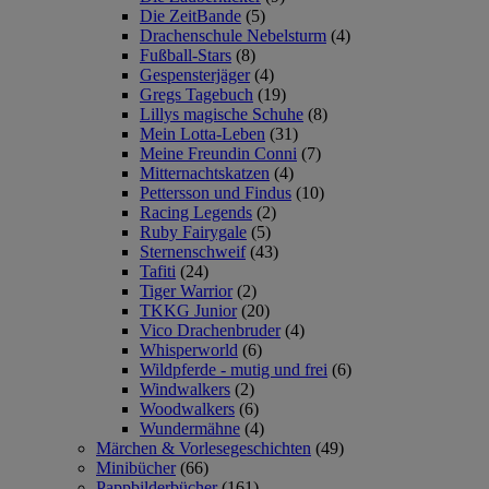
Die ZeitBande
(5)
Drachenschule Nebelsturm
(4)
Fußball-Stars
(8)
Gespensterjäger
(4)
Gregs Tagebuch
(19)
Lillys magische Schuhe
(8)
Mein Lotta-Leben
(31)
Meine Freundin Conni
(7)
Mitternachtskatzen
(4)
Pettersson und Findus
(10)
Racing Legends
(2)
Ruby Fairygale
(5)
Sternenschweif
(43)
Tafiti
(24)
Tiger Warrior
(2)
TKKG Junior
(20)
Vico Drachenbruder
(4)
Whisperworld
(6)
Wildpferde - mutig und frei
(6)
Windwalkers
(2)
Woodwalkers
(6)
Wundermähne
(4)
Märchen & Vorlesegeschichten
(49)
Minibücher
(66)
Pappbilderbücher
(161)