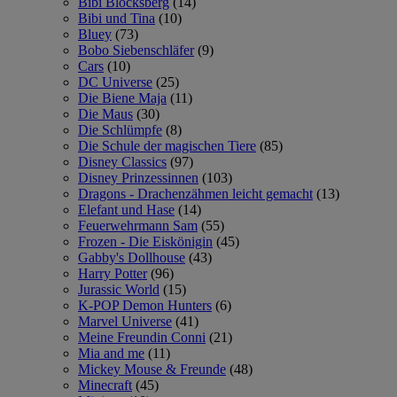
Bibi Blocksberg
(14)
Bibi und Tina
(10)
Bluey
(73)
Bobo Siebenschläfer
(9)
Cars
(10)
DC Universe
(25)
Die Biene Maja
(11)
Die Maus
(30)
Die Schlümpfe
(8)
Die Schule der magischen Tiere
(85)
Disney Classics
(97)
Disney Prinzessinnen
(103)
Dragons - Drachenzähmen leicht gemacht
(13)
Elefant und Hase
(14)
Feuerwehrmann Sam
(55)
Frozen - Die Eiskönigin
(45)
Gabby's Dollhouse
(43)
Harry Potter
(96)
Jurassic World
(15)
K-POP Demon Hunters
(6)
Marvel Universe
(41)
Meine Freundin Conni
(21)
Mia and me
(11)
Mickey Mouse & Freunde
(48)
Minecraft
(45)