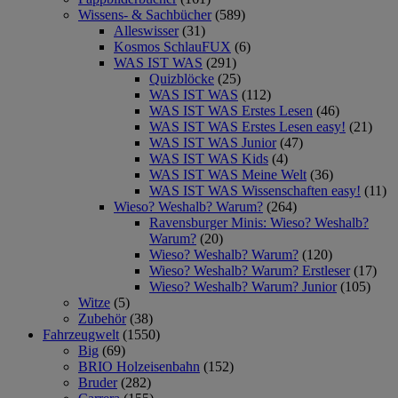
Wissens- & Sachbücher
(589)
Alleswisser
(31)
Kosmos SchlauFUX
(6)
WAS IST WAS
(291)
Quizblöcke
(25)
WAS IST WAS
(112)
WAS IST WAS Erstes Lesen
(46)
WAS IST WAS Erstes Lesen easy!
(21)
WAS IST WAS Junior
(47)
WAS IST WAS Kids
(4)
WAS IST WAS Meine Welt
(36)
WAS IST WAS Wissenschaften easy!
(11)
Wieso? Weshalb? Warum?
(264)
Ravensburger Minis: Wieso? Weshalb?
Warum?
(20)
Wieso? Weshalb? Warum?
(120)
Wieso? Weshalb? Warum? Erstleser
(17)
Wieso? Weshalb? Warum? Junior
(105)
Witze
(5)
Zubehör
(38)
Fahrzeugwelt
(1550)
Big
(69)
BRIO Holzeisenbahn
(152)
Bruder
(282)