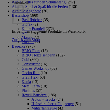
Aktuell: Alles für den Schulanfang
(247)
Warenkorb
Aktuell: Spiel & Spaß für die Ferien
(136)
Aktuelle Angebote
(70)
Bastelshop
(398)
Bastelbücher
(35)
Glorex
(2)
Knorr Prandell
(272)
Es befinden sich keine Produkte im Warenkorb.
Kreul
(82)
Marabu
(2)
Zurück zum Shop
Prickeln
(2)
Bauecke
(978)
BRIO Flora
(13)
BRIO Holzeisenbahn
(152)
Cobi
(360)
Constructor
(16)
Games Workshop
(62)
Gecko Run
(10)
GraviTrax
(63)
Kapla
(13)
Metal Earth
(10)
PlusPlus
(57)
Revell Bausätze
(186)
Autos + Trucks
(24)
Hubschrauber + Flugzeuge
(51)
Militärfahrzeuge
(43)