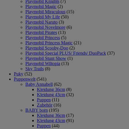
Playmobil Knights
(7)
Playmobil Magic
(2)
Playmobil Miraculous
(15)
Playmobil My Life
(50)
Playmobil Naruto
(3)
Playmobil Novelmore
(6)
Playmobil Pirates
(13)
Playmobil Princess
(5)
Playmobil Princess Magic
(21)
Playmobil Scooby-Doo
(2)
Playmobil Special PLUS/ Friends/ DuoPack
(37)
Playmobil Stunt Show
(1)
Playmobil Wiltopia
(13)
Sky Trails
(8)
Puky
(52)
Puppenwelt
(541)
Baby Annabell
(62)
Kleidung 36cm
(8)
Kleidung 43cm
(32)
Puppen
(11)
Zubehör
(16)
BABY born
(195)
Kleidung 36cm
(17)
Kleidung 43cm
(91)
Puppen
(44)