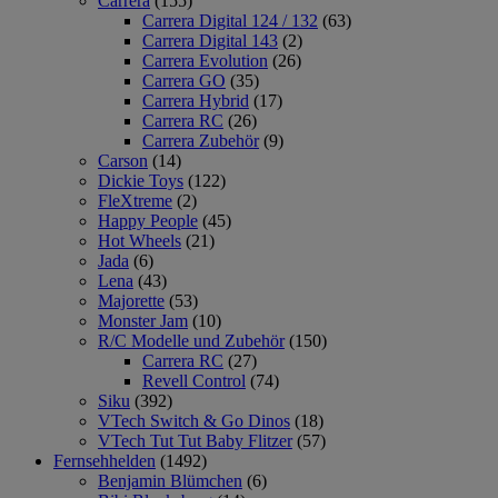
Carrera
(155)
Carrera Digital 124 / 132
(63)
Carrera Digital 143
(2)
Carrera Evolution
(26)
Carrera GO
(35)
Carrera Hybrid
(17)
Carrera RC
(26)
Carrera Zubehör
(9)
Carson
(14)
Dickie Toys
(122)
FleXtreme
(2)
Happy People
(45)
Hot Wheels
(21)
Jada
(6)
Lena
(43)
Majorette
(53)
Monster Jam
(10)
R/C Modelle und Zubehör
(150)
Carrera RC
(27)
Revell Control
(74)
Siku
(392)
VTech Switch & Go Dinos
(18)
VTech Tut Tut Baby Flitzer
(57)
Fernsehhelden
(1492)
Benjamin Blümchen
(6)