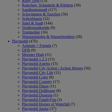
Rolly Toys
(13)
Rutschen, Schaukeln & Klettern
(39)
Sandkastenspaß
(117)
Schwimmen & Tauchen
(56)
Seifenblasen
(32)
Spiel & Spaß
(144)
Straßenmalkreide
(9)
Trampoline
(16)
Wasserpistolen & Wasserbomben
(28)
Playmobil
(476)
Animals + Friends
(7)
DFB
(9)
Monster High
(11)
Playmobil 1,2,3
(15)
Playmobil Asterix
(15)
Playmobil City Action / Action Heroes
(56)
Playmobil City Life
(11)
Playmobil Color
(8)
Playmobil Country
(17)
Playmobil Dinos
(11)
Playmobil Dollhouse
(8)
Playmobil Dragons
(1)
Playmobil FamilyFun
(3)
Playmobil Horses of Waterfall
(7)
Playmobil Junior
(37)