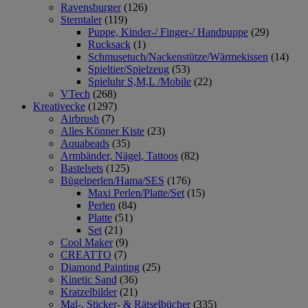
Ravensburger
(126)
Sterntaler
(119)
Puppe, Kinder-/ Finger-/ Handpuppe
(29)
Rucksack
(1)
Schmusetuch/Nackenstütze/Wärmekissen
(14)
Spieltier/Spielzeug
(53)
Spieluhr S,M,L /Mobile
(22)
VTech
(268)
Kreativecke
(1297)
Airbrush
(7)
Alles Könner Kiste
(23)
Aquabeads
(35)
Armbänder, Nägel, Tattoos
(82)
Bastelsets
(125)
Bügelperlen/Hama/SES
(176)
Maxi Perlen/Platte/Set
(15)
Perlen
(84)
Platte
(51)
Set
(21)
Cool Maker
(9)
CREATTO
(7)
Diamond Painting
(25)
Kinetic Sand
(36)
Kratzelbilder
(21)
Mal-, Sticker- & Rätselbücher
(335)