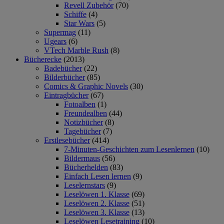
Revell Zubehör
(70)
Schiffe
(4)
Star Wars
(5)
Supermag
(11)
Ugears
(6)
VTech Marble Rush
(8)
Bücherecke
(2013)
Badebücher
(22)
Bilderbücher
(85)
Comics & Graphic Novels
(30)
Eintragbücher
(67)
Fotoalben
(1)
Freundealben
(44)
Notizbücher
(8)
Tagebücher
(7)
Erstlesebücher
(414)
7-Minuten-Geschichten zum Lesenlernen
(10)
Bildermaus
(56)
Bücherhelden
(83)
Einfach Lesen lernen
(9)
Leselernstars
(9)
Leselöwen 1. Klasse
(69)
Leselöwen 2. Klasse
(51)
Leselöwen 3. Klasse
(13)
Leselöwen Lesetraining
(10)