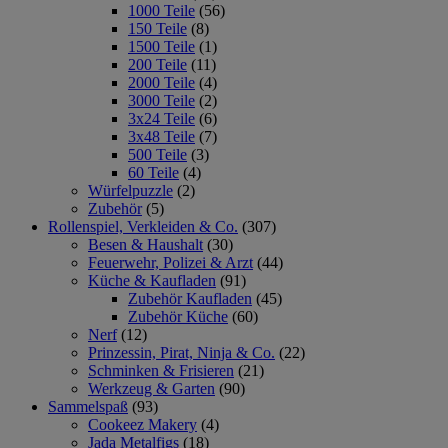
1000 Teile
(56)
150 Teile
(8)
1500 Teile
(1)
200 Teile
(11)
2000 Teile
(4)
3000 Teile
(2)
3x24 Teile
(6)
3x48 Teile
(7)
500 Teile
(3)
60 Teile
(4)
Würfelpuzzle
(2)
Zubehör
(5)
Rollenspiel, Verkleiden & Co.
(307)
Besen & Haushalt
(30)
Feuerwehr, Polizei & Arzt
(44)
Küche & Kaufladen
(91)
Zubehör Kaufladen
(45)
Zubehör Küche
(60)
Nerf
(12)
Prinzessin, Pirat, Ninja & Co.
(22)
Schminken & Frisieren
(21)
Werkzeug & Garten
(90)
Sammelspaß
(93)
Cookeez Makery
(4)
Jada Metalfigs
(18)