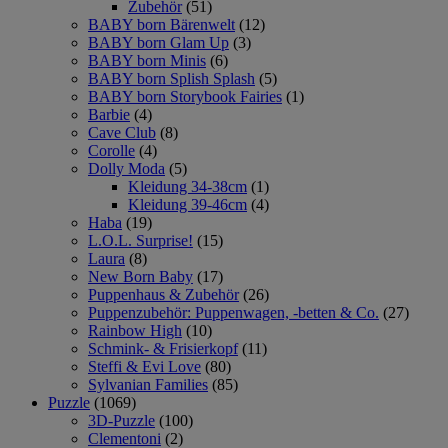
Zubehör
(51)
BABY born Bärenwelt
(12)
BABY born Glam Up
(3)
BABY born Minis
(6)
BABY born Splish Splash
(5)
BABY born Storybook Fairies
(1)
Barbie
(4)
Cave Club
(8)
Corolle
(4)
Dolly Moda
(5)
Kleidung 34-38cm
(1)
Kleidung 39-46cm
(4)
Haba
(19)
L.O.L. Surprise!
(15)
Laura
(8)
New Born Baby
(17)
Puppenhaus & Zubehör
(26)
Puppenzubehör: Puppenwagen, -betten & Co.
(27)
Rainbow High
(10)
Schmink- & Frisierkopf
(11)
Steffi & Evi Love
(80)
Sylvanian Families
(85)
Puzzle
(1069)
3D-Puzzle
(100)
Clementoni
(2)