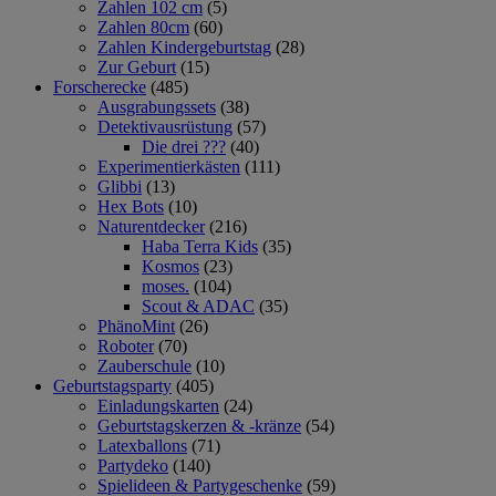
Zahlen 102 cm
(5)
Zahlen 80cm
(60)
Zahlen Kindergeburtstag
(28)
Zur Geburt
(15)
Forscherecke
(485)
Ausgrabungssets
(38)
Detektivausrüstung
(57)
Die drei ???
(40)
Experimentierkästen
(111)
Glibbi
(13)
Hex Bots
(10)
Naturentdecker
(216)
Haba Terra Kids
(35)
Kosmos
(23)
moses.
(104)
Scout & ADAC
(35)
PhänoMint
(26)
Roboter
(70)
Zauberschule
(10)
Geburtstagsparty
(405)
Einladungskarten
(24)
Geburtstagskerzen & -kränze
(54)
Latexballons
(71)
Partydeko
(140)
Spielideen & Partygeschenke
(59)