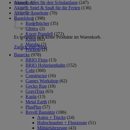
Aktuell: Alles für den Schulanfang
(247)
Warenkorb
Aktuell: Spiel & Spaß für die Ferien
(136)
Aktuelle Angebote
(70)
Bastelshop
(398)
Bastelbücher
(35)
Glorex
(2)
Knorr Prandell
(272)
Es befinden sich keine Produkte im Warenkorb.
Kreul
(82)
Marabu
(2)
Zurück zum Shop
Prickeln
(2)
Bauecke
(978)
BRIO Flora
(13)
BRIO Holzeisenbahn
(152)
Cobi
(360)
Constructor
(16)
Games Workshop
(62)
Gecko Run
(10)
GraviTrax
(63)
Kapla
(13)
Metal Earth
(10)
PlusPlus
(57)
Revell Bausätze
(186)
Autos + Trucks
(24)
Hubschrauber + Flugzeuge
(51)
Militärfahrzeuge
(43)