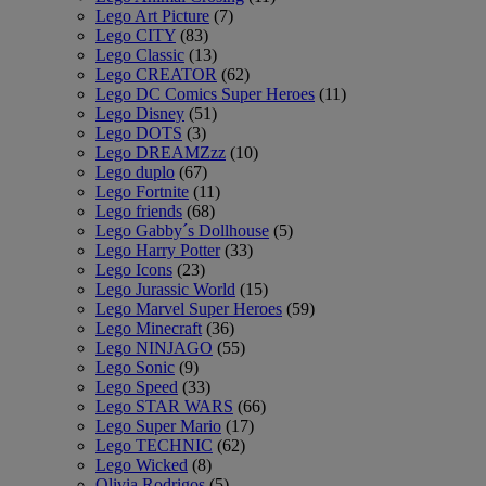
Lego Art Picture
(7)
Lego CITY
(83)
Lego Classic
(13)
Lego CREATOR
(62)
Lego DC Comics Super Heroes
(11)
Lego Disney
(51)
Lego DOTS
(3)
Lego DREAMZzz
(10)
Lego duplo
(67)
Lego Fortnite
(11)
Lego friends
(68)
Lego Gabby´s Dollhouse
(5)
Lego Harry Potter
(33)
Lego Icons
(23)
Lego Jurassic World
(15)
Lego Marvel Super Heroes
(59)
Lego Minecraft
(36)
Lego NINJAGO
(55)
Lego Sonic
(9)
Lego Speed
(33)
Lego STAR WARS
(66)
Lego Super Mario
(17)
Lego TECHNIC
(62)
Lego Wicked
(8)
Olivia Rodrigos
(5)