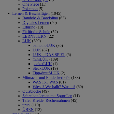
One Piece
(11)
Pokemon
(5)
Lernen & Beschäftigen
(1045)
Bandolo & Bandolino
(63)
Digitales Lernen
(50)
Edurino
(18)
Fit für die Schule
(52)
LERNSTERN
(22)
LÜK
(389)
bambinoLÜK
(86)
LÜK
(87)
LÜK – DAS SPIEL
(5)
miniLÜK
(189)
pocketLÜK
(1)
SteckLÜK
(19)
Tipp-drauf-LÜK
(2)
Mitmach- und Entdeckerhefte
(188)
WAS IST WAS
(61)
Wieso? Weshalb? Warum?
(60)
Quizblöcke
(49)
Schreiben lernen mit Spurrillen
(11)
Tafel, Kreide, Rechenrahmen
(45)
tiptoi
(119)
ÜBEN
(12)