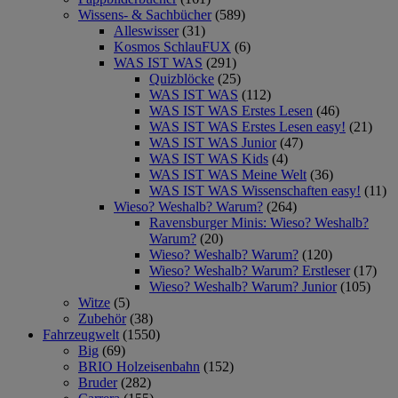
Wissens- & Sachbücher
(589)
Alleswisser
(31)
Kosmos SchlauFUX
(6)
WAS IST WAS
(291)
Quizblöcke
(25)
WAS IST WAS
(112)
WAS IST WAS Erstes Lesen
(46)
WAS IST WAS Erstes Lesen easy!
(21)
WAS IST WAS Junior
(47)
WAS IST WAS Kids
(4)
WAS IST WAS Meine Welt
(36)
WAS IST WAS Wissenschaften easy!
(11)
Wieso? Weshalb? Warum?
(264)
Ravensburger Minis: Wieso? Weshalb?
Warum?
(20)
Wieso? Weshalb? Warum?
(120)
Wieso? Weshalb? Warum? Erstleser
(17)
Wieso? Weshalb? Warum? Junior
(105)
Witze
(5)
Zubehör
(38)
Fahrzeugwelt
(1550)
Big
(69)
BRIO Holzeisenbahn
(152)
Bruder
(282)