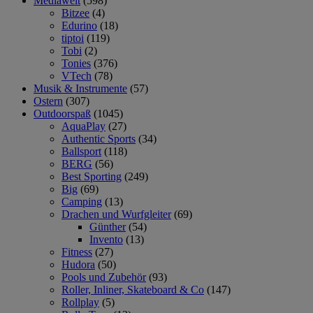
Mediawelt
(598)
Bitzee
(4)
Edurino
(18)
tiptoi
(119)
Tobi
(2)
Tonies
(376)
VTech
(78)
Musik & Instrumente
(57)
Ostern
(307)
Outdoorspaß
(1045)
AquaPlay
(27)
Authentic Sports
(34)
Ballsport
(118)
BERG
(56)
Best Sporting
(249)
Big
(69)
Camping
(13)
Drachen und Wurfgleiter
(69)
Günther
(54)
Invento
(13)
Fitness
(27)
Hudora
(50)
Pools und Zubehör
(93)
Roller, Inliner, Skateboard & Co
(147)
Rollplay
(5)