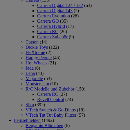
Carrera
(155)
Carrera Digital 124 / 132
(63)
Carrera Digital 143
(2)
Carrera Evolution
(26)
Carrera GO
(35)
Carrera Hybrid
(17)
Carrera RC
(26)
Carrera Zubehör
(9)
Carson
(14)
Dickie Toys
(122)
FleXtreme
(2)
Happy People
(45)
Hot Wheels
(21)
Jada
(6)
Lena
(43)
Majorette
(53)
Monster Jam
(10)
R/C Modelle und Zubehör
(150)
Carrera RC
(27)
Revell Control
(74)
Siku
(392)
VTech Switch & Go Dinos
(18)
VTech Tut Tut Baby Flitzer
(57)
Fernsehhelden
(1492)
Benjamin Blümchen
(6)