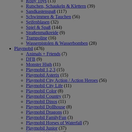
Rolly Toys
(13)
Rutschen, Schaukeln & Klettern
(39)
Sandkastenspaß
(117)
Schwimmen & Tauchen
(56)
Seifenblasen
(32)
Spiel & Spaß
(144)
Straßenmalkreide
(9)
Trampoline
(16)
Wasserpistolen & Wasserbomben
(28)
Playmobil
(476)
Animals + Friends
(7)
DFB
(9)
Monster High
(11)
Playmobil 1,2,3
(15)
Playmobil Asterix
(15)
Playmobil City Action / Action Heroes
(56)
Playmobil City Life
(11)
Playmobil Color
(8)
Playmobil Country
(17)
Playmobil Dinos
(11)
Playmobil Dollhouse
(8)
Playmobil Dragons
(1)
Playmobil FamilyFun
(3)
Playmobil Horses of Waterfall
(7)
Playmobil Junior
(37)