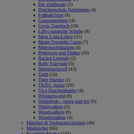
Die ZeitBande
(5)
Drachenschule Nebelsturm
(4)
Fußball-Stars
(8)
Gespensterjäger
(4)
Gregs Tagebuch
(19)
Lillys magische Schuhe
(8)
Mein Lotta-Leben
(31)
Meine Freundin Conni
(7)
Mitternachtskatzen
(4)
Pettersson und Findus
(10)
Racing Legends
(2)
Ruby Fairygale
(5)
Sternenschweif
(43)
Tafiti
(24)
Tiger Warrior
(2)
TKKG Junior
(20)
Vico Drachenbruder
(4)
Whisperworld
(6)
Wildpferde - mutig und frei
(6)
Windwalkers
(2)
Woodwalkers
(6)
Wundermähne
(4)
Märchen & Vorlesegeschichten
(49)
Minibücher
(66)
Pappbilderbücher
(161)