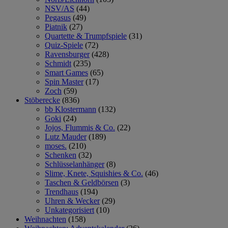
NSV/AS
(44)
Pegasus
(49)
Piatnik
(27)
Quartette & Trumpfspiele
(31)
Quiz-Spiele
(72)
Ravensburger
(428)
Schmidt
(235)
Smart Games
(65)
Spin Master
(17)
Zoch
(59)
Stöberecke
(836)
bb Klostermann
(132)
Goki
(24)
Jojos, Flummis & Co.
(22)
Lutz Mauder
(189)
moses.
(210)
Schenken
(32)
Schlüsselanhänger
(8)
Slime, Knete, Squishies & Co.
(46)
Taschen & Geldbörsen
(3)
Trendhaus
(194)
Uhren & Wecker
(29)
Unkategorisiert
(10)
Weihnachten
(158)