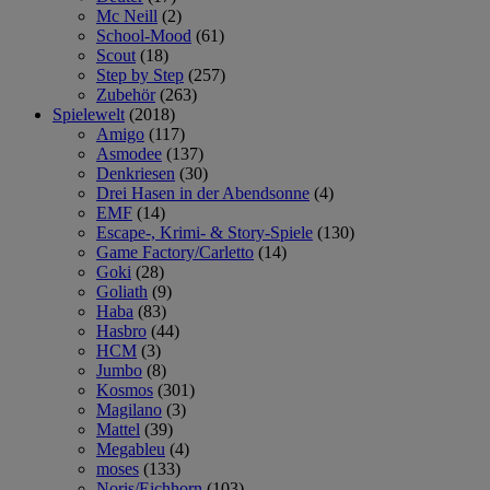
Mc Neill
(2)
School-Mood
(61)
Scout
(18)
Step by Step
(257)
Zubehör
(263)
Spielewelt
(2018)
Amigo
(117)
Asmodee
(137)
Denkriesen
(30)
Drei Hasen in der Abendsonne
(4)
EMF
(14)
Escape-, Krimi- & Story-Spiele
(130)
Game Factory/Carletto
(14)
Goki
(28)
Goliath
(9)
Haba
(83)
Hasbro
(44)
HCM
(3)
Jumbo
(8)
Kosmos
(301)
Magilano
(3)
Mattel
(39)
Megableu
(4)
moses
(133)
Noris/Eichhorn
(103)