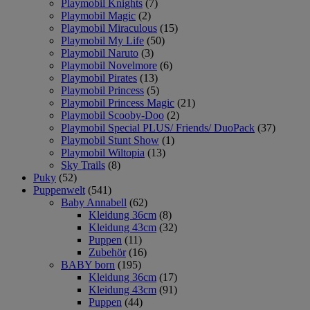
Playmobil Knights
(7)
Playmobil Magic
(2)
Playmobil Miraculous
(15)
Playmobil My Life
(50)
Playmobil Naruto
(3)
Playmobil Novelmore
(6)
Playmobil Pirates
(13)
Playmobil Princess
(5)
Playmobil Princess Magic
(21)
Playmobil Scooby-Doo
(2)
Playmobil Special PLUS/ Friends/ DuoPack
(37)
Playmobil Stunt Show
(1)
Playmobil Wiltopia
(13)
Sky Trails
(8)
Puky
(52)
Puppenwelt
(541)
Baby Annabell
(62)
Kleidung 36cm
(8)
Kleidung 43cm
(32)
Puppen
(11)
Zubehör
(16)
BABY born
(195)
Kleidung 36cm
(17)
Kleidung 43cm
(91)
Puppen
(44)