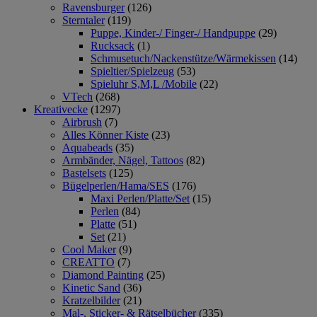
Ravensburger
(126)
Sterntaler
(119)
Puppe, Kinder-/ Finger-/ Handpuppe
(29)
Rucksack
(1)
Schmusetuch/Nackenstütze/Wärmekissen
(14)
Spieltier/Spielzeug
(53)
Spieluhr S,M,L /Mobile
(22)
VTech
(268)
Kreativecke
(1297)
Airbrush
(7)
Alles Könner Kiste
(23)
Aquabeads
(35)
Armbänder, Nägel, Tattoos
(82)
Bastelsets
(125)
Bügelperlen/Hama/SES
(176)
Maxi Perlen/Platte/Set
(15)
Perlen
(84)
Platte
(51)
Set
(21)
Cool Maker
(9)
CREATTO
(7)
Diamond Painting
(25)
Kinetic Sand
(36)
Kratzelbilder
(21)
Mal-, Sticker- & Rätselbücher
(335)