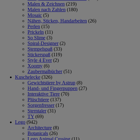
Malen & Zeichnen
(219)
Malen nach Zahlen
(180)
Mosaic
(5)
Nähen, Sticken, Handarbeiten
(26)
Perlen
(15)
Prickeln
(11)
So Slime
(3)
Spiral-Designer
(2)
Stempelspaß
(33)
Stickerspaß
(119)
Style 4 Ever
(2)
Xoomy
(6)
Zaubermalbücher
(51)
Kuschelecke
(326)
Gewichtstiere by Astrup
(8)
Hand- und Fingerpuppen
(27)
Interaktive Tiere
(70)
Plüschtiere
(137)
Sorgenfresser
(17)
Sterntaler
(31)
TY
(69)
Lego
(942)
Architecture
(8)
Botanicals
(26)
Lego Animal Crosing
(11)