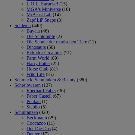
L.O.L. Surprise!
(15)
MGA's Miniverse
(10)
MrBeast Lab
(14)
Zapf Lil' Snaps
(3)
Schleich
(440)
Bayala
(46)
Die Schlümpfe
(2)
Die Schule der magischen Tiere
(11)
Dinosaurs
(50)
Eldrador Creatures
(51)
Farm World
(89)
Harry Potter
(25)
Horse Club
(81)
Wild Life
(85)
Schmuck, Schminken & Beauty
(380)
Schreibwaren
(127)
Eberhard Faber
(36)
Faber Castell
(67)
Pelikan
(1)
Stabilo
(5)
Schulranzen
(420)
Beckmann
(29)
Coocazoo
(11)
Der Die Das
(4)
Deuter
(17)