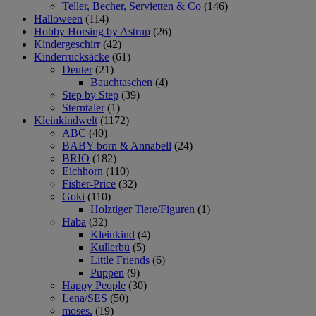
Teller, Becher, Servietten & Co
(146)
Halloween
(114)
Hobby Horsing by Astrup
(26)
Kindergeschirr
(42)
Kinderrucksäcke
(61)
Deuter
(21)
Bauchtaschen
(4)
Step by Step
(39)
Sterntaler
(1)
Kleinkindwelt
(1172)
ABC
(40)
BABY born & Annabell
(24)
BRIO
(182)
Eichhorn
(110)
Fisher-Price
(32)
Goki
(110)
Holztiger Tiere/Figuren
(1)
Haba
(32)
Kleinkind
(4)
Kullerbü
(5)
Little Friends
(6)
Puppen
(9)
Happy People
(30)
Lena/SES
(50)
moses.
(19)