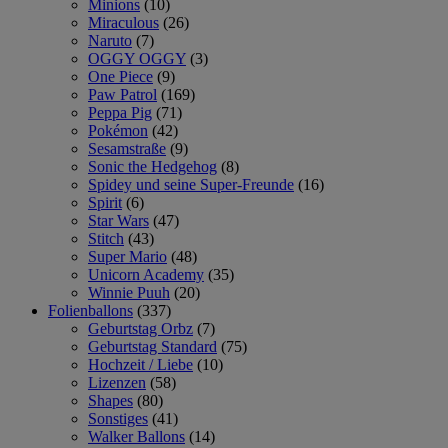
Minions
(10)
Miraculous
(26)
Naruto
(7)
OGGY OGGY
(3)
One Piece
(9)
Paw Patrol
(169)
Peppa Pig
(71)
Pokémon
(42)
Sesamstraße
(9)
Sonic the Hedgehog
(8)
Spidey und seine Super-Freunde
(16)
Spirit
(6)
Star Wars
(47)
Stitch
(43)
Super Mario
(48)
Unicorn Academy
(35)
Winnie Puuh
(20)
Folienballons
(337)
Geburtstag Orbz
(7)
Geburtstag Standard
(75)
Hochzeit / Liebe
(10)
Lizenzen
(58)
Shapes
(80)
Sonstiges
(41)
Walker Ballons
(14)