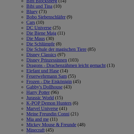
Bibi Blocksberg
(14)
Bibi und Tina
(10)
Bluey
(73)
Bobo Siebenschläfer
(9)
Cars
(10)
DC Universe
(25)
Die Biene Maja
(11)
Die Maus
(30)
Die Schlümpfe
(8)
Die Schule der magischen Tiere
(85)
Disney Classics
(97)
Disney Prinzessinnen
(103)
Dragons - Drachenzähmen leicht gemacht
(13)
Elefant und Hase
(14)
Feuerwehrmann Sam
(55)
Frozen - Die Eiskönigin
(45)
Gabby's Dollhouse
(43)
Harry Potter
(96)
Jurassic World
(15)
K-POP Demon Hunters
(6)
Marvel Universe
(41)
Meine Freundin Conni
(21)
Mia and me
(11)
Mickey Mouse & Freunde
(48)
Minecraft
(45)