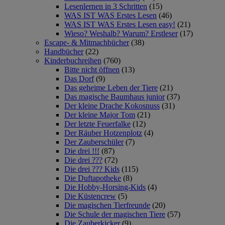
Lesenlernen in 3 Schritten
(15)
WAS IST WAS Erstes Lesen
(46)
WAS IST WAS Erstes Lesen easy!
(21)
Wieso? Weshalb? Warum? Erstleser
(17)
Escape- & Mitmachbücher
(38)
Handbücher
(22)
Kinderbuchreihen
(760)
Bitte nicht öffnen
(13)
Das Dorf
(9)
Das geheime Leben der Tiere
(21)
Das magische Baumhaus junior
(37)
Der kleine Drache Kokosnuss
(31)
Der kleine Major Tom
(21)
Der letzte Feuerfalke
(12)
Der Räuber Hotzenplotz
(4)
Der Zauberschüler
(7)
Die drei !!!
(87)
Die drei ???
(72)
Die drei ??? Kids
(115)
Die Duftapotheke
(8)
Die Hobby-Horsing-Kids
(4)
Die Küstencrew
(5)
Die magischen Tierfreunde
(20)
Die Schule der magischen Tiere
(57)
Die Zauberkicker
(9)