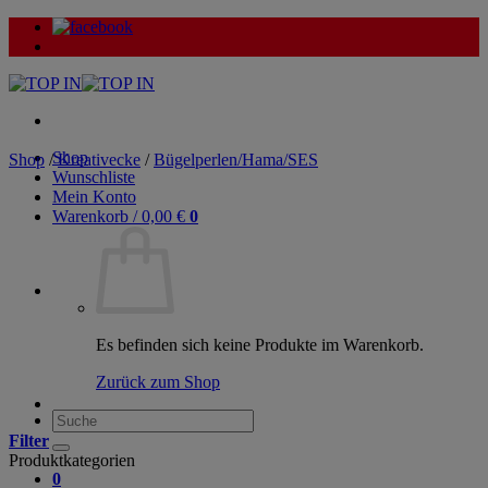
Zum
Inhalt
springen
Shop
Shop
/
Kreativecke
/
Bügelperlen/Hama/SES
Wunschliste
Mein Konto
Warenkorb /
0,00
€
0
Es befinden sich keine Produkte im Warenkorb.
Zurück zum Shop
Suche
nach:
Filter
Produktkategorien
0