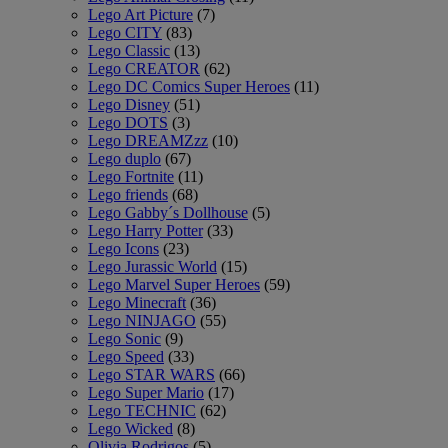
Lego Art Picture
(7)
Lego CITY
(83)
Lego Classic
(13)
Lego CREATOR
(62)
Lego DC Comics Super Heroes
(11)
Lego Disney
(51)
Lego DOTS
(3)
Lego DREAMZzz
(10)
Lego duplo
(67)
Lego Fortnite
(11)
Lego friends
(68)
Lego Gabby´s Dollhouse
(5)
Lego Harry Potter
(33)
Lego Icons
(23)
Lego Jurassic World
(15)
Lego Marvel Super Heroes
(59)
Lego Minecraft
(36)
Lego NINJAGO
(55)
Lego Sonic
(9)
Lego Speed
(33)
Lego STAR WARS
(66)
Lego Super Mario
(17)
Lego TECHNIC
(62)
Lego Wicked
(8)
Olivia Rodrigos
(5)