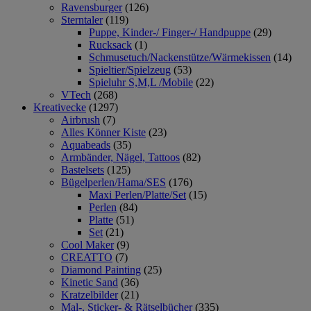
Ravensburger
(126)
Sterntaler
(119)
Puppe, Kinder-/ Finger-/ Handpuppe
(29)
Rucksack
(1)
Schmusetuch/Nackenstütze/Wärmekissen
(14)
Spieltier/Spielzeug
(53)
Spieluhr S,M,L /Mobile
(22)
VTech
(268)
Kreativecke
(1297)
Airbrush
(7)
Alles Könner Kiste
(23)
Aquabeads
(35)
Armbänder, Nägel, Tattoos
(82)
Bastelsets
(125)
Bügelperlen/Hama/SES
(176)
Maxi Perlen/Platte/Set
(15)
Perlen
(84)
Platte
(51)
Set
(21)
Cool Maker
(9)
CREATTO
(7)
Diamond Painting
(25)
Kinetic Sand
(36)
Kratzelbilder
(21)
Mal-, Sticker- & Rätselbücher
(335)