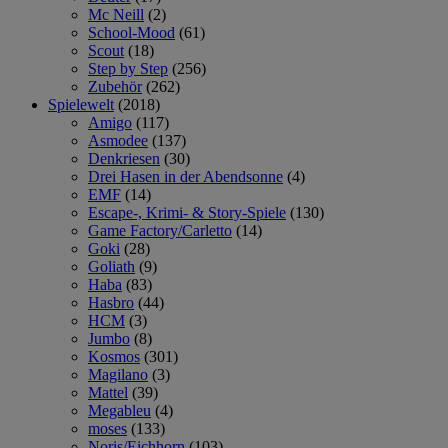
Mc Neill
(2)
School-Mood
(61)
Scout
(18)
Step by Step
(256)
Zubehör
(262)
Spielewelt
(2018)
Amigo
(117)
Asmodee
(137)
Denkriesen
(30)
Drei Hasen in der Abendsonne
(4)
EMF
(14)
Escape-, Krimi- & Story-Spiele
(130)
Game Factory/Carletto
(14)
Goki
(28)
Goliath
(9)
Haba
(83)
Hasbro
(44)
HCM
(3)
Jumbo
(8)
Kosmos
(301)
Magilano
(3)
Mattel
(39)
Megableu
(4)
moses
(133)
Noris/Eichhorn
(103)