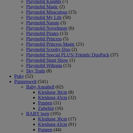
Playmobil Knights
(7)
Playmobil Magic
(2)
Playmobil Miraculous
(15)
Playmobil My Life
(50)
Playmobil Naruto
(3)
Playmobil Novelmore
(6)
Playmobil Pirates
(13)
Playmobil Princess
(5)
Playmobil Princess Magic
(21)
Playmobil Scooby-Doo
(2)
Playmobil Special PLUS/ Friends/ DuoPack
(37)
Playmobil Stunt Show
(1)
Playmobil Wiltopia
(13)
Sky Trails
(8)
Puky
(52)
Puppenwelt
(541)
Baby Annabell
(62)
Kleidung 36cm
(8)
Kleidung 43cm
(32)
Puppen
(11)
Zubehör
(16)
BABY born
(195)
Kleidung 36cm
(17)
Kleidung 43cm
(91)
Puppen
(44)