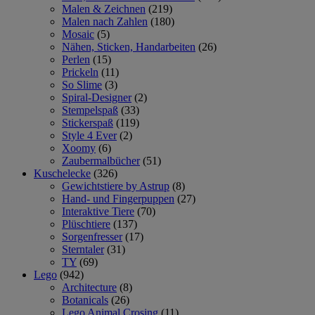
Malen & Zeichnen
(219)
Malen nach Zahlen
(180)
Mosaic
(5)
Nähen, Sticken, Handarbeiten
(26)
Perlen
(15)
Prickeln
(11)
So Slime
(3)
Spiral-Designer
(2)
Stempelspaß
(33)
Stickerspaß
(119)
Style 4 Ever
(2)
Xoomy
(6)
Zaubermalbücher
(51)
Kuschelecke
(326)
Gewichtstiere by Astrup
(8)
Hand- und Fingerpuppen
(27)
Interaktive Tiere
(70)
Plüschtiere
(137)
Sorgenfresser
(17)
Sterntaler
(31)
TY
(69)
Lego
(942)
Architecture
(8)
Botanicals
(26)
Lego Animal Crosing
(11)