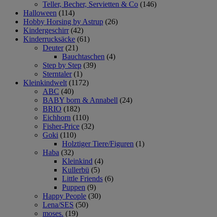
Teller, Becher, Servietten & Co
(146)
Halloween
(114)
Hobby Horsing by Astrup
(26)
Kindergeschirr
(42)
Kinderrucksäcke
(61)
Deuter
(21)
Bauchtaschen
(4)
Step by Step
(39)
Sterntaler
(1)
Kleinkindwelt
(1172)
ABC
(40)
BABY born & Annabell
(24)
BRIO
(182)
Eichhorn
(110)
Fisher-Price
(32)
Goki
(110)
Holztiger Tiere/Figuren
(1)
Haba
(32)
Kleinkind
(4)
Kullerbü
(5)
Little Friends
(6)
Puppen
(9)
Happy People
(30)
Lena/SES
(50)
moses.
(19)