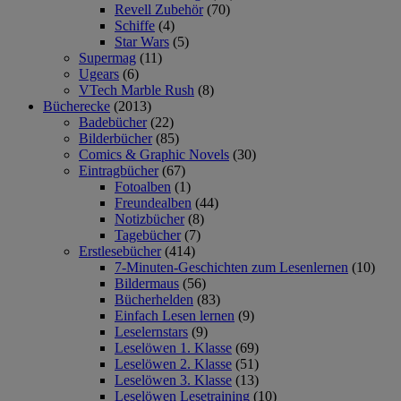
Revell Zubehör
(70)
Schiffe
(4)
Star Wars
(5)
Supermag
(11)
Ugears
(6)
VTech Marble Rush
(8)
Bücherecke
(2013)
Badebücher
(22)
Bilderbücher
(85)
Comics & Graphic Novels
(30)
Eintragbücher
(67)
Fotoalben
(1)
Freundealben
(44)
Notizbücher
(8)
Tagebücher
(7)
Erstlesebücher
(414)
7-Minuten-Geschichten zum Lesenlernen
(10)
Bildermaus
(56)
Bücherhelden
(83)
Einfach Lesen lernen
(9)
Leselernstars
(9)
Leselöwen 1. Klasse
(69)
Leselöwen 2. Klasse
(51)
Leselöwen 3. Klasse
(13)
Leselöwen Lesetraining
(10)