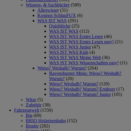
Wissens- & Sachbücher
(589)
Alleswisser
(31)
Kosmos SchlauFUX
(6)
WAS IST WAS
(291)
Quizblöcke
(25)
WAS IST WAS
(112)
WAS IST WAS Erstes Lesen
(46)
WAS IST WAS Erstes Lesen easy!
(21)
WAS IST WAS Junior
(47)
WAS IST WAS Kids
(4)
WAS IST WAS Meine Welt
(36)
WAS IST WAS Wissenschaften easy!
(11)
Wieso? Weshalb? Warum?
(264)
Ravensburger Minis: Wieso? Weshalb?
Warum?
(20)
Wieso? Weshalb? Warum?
(120)
Wieso? Weshalb? Warum? Erstleser
(17)
Wieso? Weshalb? Warum? Junior
(105)
Witze
(5)
Zubehör
(38)
Fahrzeugwelt
(1550)
Big
(69)
BRIO Holzeisenbahn
(152)
Bruder
(282)