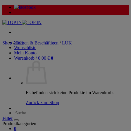
Zum
Inhalt
springen
Shop
Shop
/
Lernen & Beschäftigen
/
LÜK
Wunschliste
Mein Konto
Warenkorb /
0,00
€
0
Es befinden sich keine Produkte im Warenkorb.
Zurück zum Shop
Suche
nach:
Filter
Produktkategorien
0