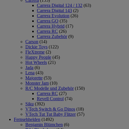
Carrera
(155)
Carrera Digital 124 / 132
(63)
Carrera Digital 143
(2)
Carrera Evolution
(26)
Carrera GO
(35)
Carrera Hybrid
(17)
Carrera RC
(26)
Carrera Zubehör
(9)
Carson
(14)
Dickie Toys
(122)
FleXtreme
(2)
Happy People
(45)
Hot Wheels
(21)
Jada
(6)
Lena
(43)
Majorette
(53)
Monster Jam
(10)
R/C Modelle und Zubehör
(150)
Carrera RC
(27)
Revell Control
(74)
Siku
(392)
VTech Switch & Go Dinos
(18)
VTech Tut Tut Baby Flitzer
(57)
Fernsehhelden
(1492)
Benjamin Blümchen
(6)