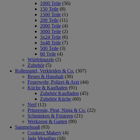
1000 Teile
(56)
150 Teile
(8)
1500 Teile
(1)
200 Teile
(11)
2000 Teile
(4)
3000 Teile
(2)
3x24 Teile
(6)
3x48 Teile
(7)
500 Teile
(3)
60 Teile
(4)
Würfelpuzzle
(2)
Zubehör
(5)
Rollenspiel, Verkleiden & Co.
(307)
Besen & Haushalt
(30)
Feuerwehr, Polizei & Arzt
(44)
Küche & Kaufladen
(91)
Zubehör Kaufladen
(45)
Zubehör Küche
(60)
Nerf
(12)
Prinzessin, Pirat, Ninja & Co.
(22)
Schminken & Frisieren
(21)
Werkzeug & Garten
(90)
Sammelspaß
(93)
Cookeez Makery
(4)
Jada Metalfigs
(18)