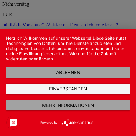
Nicht vorrätig
LÜK
miniLÜK Vorschule/1./2. Klasse – Deutsch Ich lerne lesen 2
7,00
€
Herzlich Willkommen auf unserer Webseite! Diese Seite nutzt
Weiterlesen
Technologien von Dritten, um ihre Dienste anzubieten und
stetig zu verbessern. Ich bin damit einverstanden und kann
inkl. 19 % MwSt.
meine Einwilligung jederzeit mit Wirkung für die Zukunft
widerrufen oder ändern.
zzgl.
Versandkosten
ABLEHNEN
EINVERSTANDEN
MEHR INFORMATIONEN
Powered by