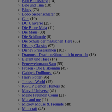
Bibi Blocksberg
(14)
Bibi und Tina
(10)
Bluey
(73)
Bobo Siebenschläfer
(9)
Cars
(10)
DC Universe
(25)
Die Biene Maja
(11)
Die Maus
(30)
Die Schlümpfe
(8)
Die Schule der magischen Tiere
(85)
Disney Classics
(97)
Disney Prinzessinnen
(103)
Dragons - Drachenzähmen leicht gemacht
(13)
Elefant und Hase
(14)
Feuerwehrmann Sam
(55)
Frozen - Die Eiskönigin
(45)
Gabby's Dollhouse
(43)
Harry Potter
(96)
Jurassic World
(15)
K-POP Demon Hunters
(6)
Marvel Universe
(41)
Meine Freundin Conni
(21)
Mia and me
(11)
Mickey Mouse & Freunde
(48)
Minecraft
(45)