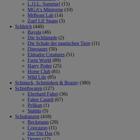
L.O.L. Surprise!
(15)
MGA's Miniverse
(10)
MrBeast Lab
(14)
Zapf Lil' Snaps
(3)
Schleich
(440)
Bayala
(46)
Die Schlümpfe
(2)
Die Schule der magischen Tiere
(11)
Dinosaurs
(50)
Eldrador Creatures
(51)
Farm World
(89)
Harry Potter
(25)
Horse Club
(81)
Wild Life
(85)
Schmuck, Schminken & Beauty
(380)
Schreibwaren
(127)
Eberhard Faber
(36)
Faber Castell
(67)
Pelikan
(1)
Stabilo
(5)
Schulranzen
(418)
Beckmann
(29)
Coocazoo
(11)
Der Die Das
(3)
Deuter
(17)