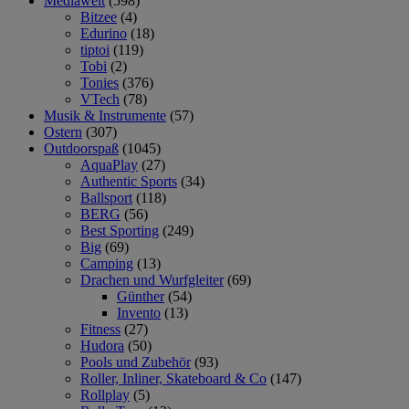
Mediawelt
(598)
Bitzee
(4)
Edurino
(18)
tiptoi
(119)
Tobi
(2)
Tonies
(376)
VTech
(78)
Musik & Instrumente
(57)
Ostern
(307)
Outdoorspaß
(1045)
AquaPlay
(27)
Authentic Sports
(34)
Ballsport
(118)
BERG
(56)
Best Sporting
(249)
Big
(69)
Camping
(13)
Drachen und Wurfgleiter
(69)
Günther
(54)
Invento
(13)
Fitness
(27)
Hudora
(50)
Pools und Zubehör
(93)
Roller, Inliner, Skateboard & Co
(147)
Rollplay
(5)