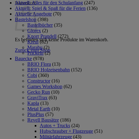
Aktuell: Alles für den Schulanfang
(247)
Warenkorb
Aktuell: Spiel & Spaß für die Ferien
(136)
Aktuelle Angebote
(70)
Bastelshop
(398)
Bastelbücher
(35)
Glorex
(2)
Knorr Prandell
(272)
Es befinden sich keine Produkte im Warenkorb.
Kreul
(82)
Marabu
(2)
Zurück zum Shop
Prickeln
(2)
Bauecke
(978)
BRIO Flora
(13)
BRIO Holzeisenbahn
(152)
Cobi
(360)
Constructor
(16)
Games Workshop
(62)
Gecko Run
(10)
GraviTrax
(63)
Kapla
(13)
Metal Earth
(10)
PlusPlus
(57)
Revell Bausätze
(186)
Autos + Trucks
(24)
Hubschrauber + Flugzeuge
(51)
Militärfahrzeuge
(43)