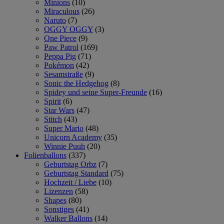
Minions
(10)
Miraculous
(26)
Naruto
(7)
OGGY OGGY
(3)
One Piece
(9)
Paw Patrol
(169)
Peppa Pig
(71)
Pokémon
(42)
Sesamstraße
(9)
Sonic the Hedgehog
(8)
Spidey und seine Super-Freunde
(16)
Spirit
(6)
Star Wars
(47)
Stitch
(43)
Super Mario
(48)
Unicorn Academy
(35)
Winnie Puuh
(20)
Folienballons
(337)
Geburtstag Orbz
(7)
Geburtstag Standard
(75)
Hochzeit / Liebe
(10)
Lizenzen
(58)
Shapes
(80)
Sonstiges
(41)
Walker Ballons
(14)