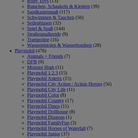
Rolly Toys
(13)
Rutschen, Schaukeln & Klettern
(39)
Sandkastenspaß
(117)
Schwimmen & Tauchen
(56)
Seifenblasen
(32)
Spiel & Spaß
(144)
Straßenmalkreide
(9)
Trampoline
(16)
Wasserpistolen & Wasserbomben
(28)
Playmobil
(476)
Animals + Friends
(7)
DFB
(9)
Monster High
(11)
Playmobil 1,2,3
(15)
Playmobil Asterix
(15)
Playmobil City Action / Action Heroes
(56)
Playmobil City Life
(11)
Playmobil Color
(8)
Playmobil Country
(17)
Playmobil Dinos
(11)
Playmobil Dollhouse
(8)
Playmobil Dragons
(1)
Playmobil FamilyFun
(3)
Playmobil Horses of Waterfall
(7)
Playmobil Junior
(37)