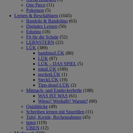
One Piece
(11)
Pokemon
(5)
Lernen & Beschäftigen
(1045)
Bandolo & Bandolino
(63)
Digitales Lernen
(50)
Edurino
(18)
Fit für die Schule
(52)
LERNSTERN
(22)
LÜK
(389)
bambinoLÜK
(86)
LÜK
(87)
LÜK – DAS SPIEL
(5)
miniLÜK
(189)
pocketLÜK
(1)
SteckLÜK
(19)
Tipp-drauf-LÜK
(2)
Mitmach- und Entdeckerhefte
(188)
WAS IST WAS
(61)
Wieso? Weshalb? Warum?
(60)
Quizblöcke
(49)
Schreiben lernen mit Spurrillen
(11)
Tafel, Kreide, Rechenrahmen
(45)
tiptoi
(119)
ÜBEN
(12)