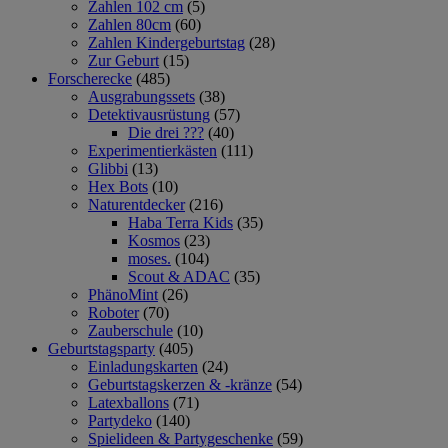
Zahlen 102 cm
(5)
Zahlen 80cm
(60)
Zahlen Kindergeburtstag
(28)
Zur Geburt
(15)
Forscherecke
(485)
Ausgrabungssets
(38)
Detektivausrüstung
(57)
Die drei ???
(40)
Experimentierkästen
(111)
Glibbi
(13)
Hex Bots
(10)
Naturentdecker
(216)
Haba Terra Kids
(35)
Kosmos
(23)
moses.
(104)
Scout & ADAC
(35)
PhänoMint
(26)
Roboter
(70)
Zauberschule
(10)
Geburtstagsparty
(405)
Einladungskarten
(24)
Geburtstagskerzen & -kränze
(54)
Latexballons
(71)
Partydeko
(140)
Spielideen & Partygeschenke
(59)