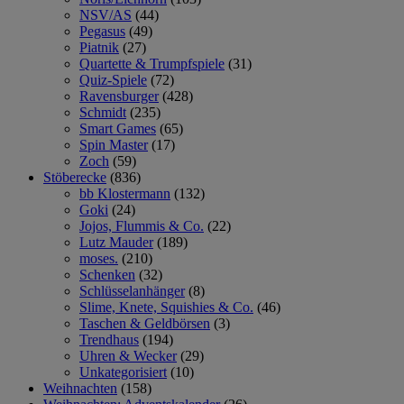
NSV/AS
(44)
Pegasus
(49)
Piatnik
(27)
Quartette & Trumpfspiele
(31)
Quiz-Spiele
(72)
Ravensburger
(428)
Schmidt
(235)
Smart Games
(65)
Spin Master
(17)
Zoch
(59)
Stöberecke
(836)
bb Klostermann
(132)
Goki
(24)
Jojos, Flummis & Co.
(22)
Lutz Mauder
(189)
moses.
(210)
Schenken
(32)
Schlüsselanhänger
(8)
Slime, Knete, Squishies & Co.
(46)
Taschen & Geldbörsen
(3)
Trendhaus
(194)
Uhren & Wecker
(29)
Unkategorisiert
(10)
Weihnachten
(158)