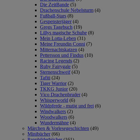
Die ZeitBande
(5)
Drachenschule Nebelsturm
(4)
Fußball-Stars
(8)
Gespensterjäger
(4)
Gregs Tagebuch
(19)
Lillys magische Schuhe
(8)
Mein Lotta-Leben
(31)
Meine Freundin Conni
(7)
Mitternachtskatzen
(4)
Pettersson und Findus
(10)
Racing Legends
(2)
Ruby Fairygale
(5)
Sternenschweif
(43)
Tafiti
(24)
Tiger Warrior
(2)
TKKG Junior
(20)
Vico Drachenbruder
(4)
Whisperworld
(6)
Wildpferde - mutig und frei
(6)
Windwalkers
(2)
Woodwalkers
(6)
Wundermähne
(4)
Märchen & Vorlesegeschichten
(49)
Minibücher
(66)
Pappbilderbücher
(161)