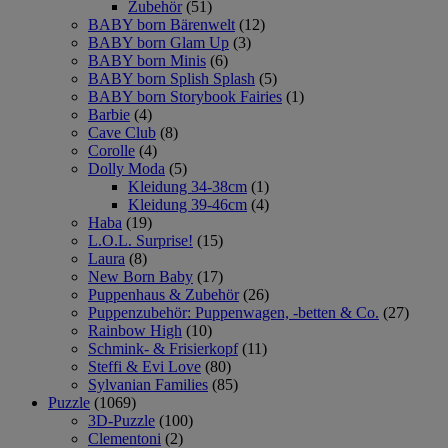
Zubehör
(51)
BABY born Bärenwelt
(12)
BABY born Glam Up
(3)
BABY born Minis
(6)
BABY born Splish Splash
(5)
BABY born Storybook Fairies
(1)
Barbie
(4)
Cave Club
(8)
Corolle
(4)
Dolly Moda
(5)
Kleidung 34-38cm
(1)
Kleidung 39-46cm
(4)
Haba
(19)
L.O.L. Surprise!
(15)
Laura
(8)
New Born Baby
(17)
Puppenhaus & Zubehör
(26)
Puppenzubehör: Puppenwagen, -betten & Co.
(27)
Rainbow High
(10)
Schmink- & Frisierkopf
(11)
Steffi & Evi Love
(80)
Sylvanian Families
(85)
Puzzle
(1069)
3D-Puzzle
(100)
Clementoni
(2)