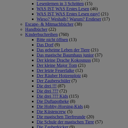
Lesenlernen in 3 Schritten
(15)
WAS IST WAS Erstes Lesen
(46)
WAS IST WAS Erstes Lesen easy!
(21)
Wieso? Weshalb? Warum? Erstleser
(17)
Escape- & Mitmachbücher
(38)
Handbücher
(22)
Kinderbuchreihen
(760)
Bitte nicht öffnen
(13)
Das Dorf
(9)
Das geheime Leben der Tiere
(21)
Das magische Baumhaus junior
(37)
Der kleine Drache Kokosnuss
(31)
Der kleine Major Tom
(21)
Der letzte Feuerfalke
(12)
Der Räuber Hotzenplotz
(4)
Der Zauberschüler
(7)
Die drei !!!
(87)
Die drei ???
(72)
Die drei ??? Kids
(115)
Die Duftapotheke
(8)
Die Hobby-Horsing-Kids
(4)
Die Küstencrew
(5)
Die magischen Tierfreunde
(20)
Die Schule der magischen Tiere
(57)
Die Zauberkicker
(9)