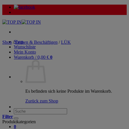
Zum
Inhalt
springen
Shop
Shop
/
Lernen & Beschäftigen
/
LÜK
Wunschliste
Mein Konto
Warenkorb /
0,00
€
0
Es befinden sich keine Produkte im Warenkorb.
Zurück zum Shop
Suche
nach:
Filter
Produktkategorien
0