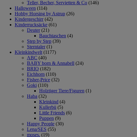
Teller, Becher, Servietten & Co
(146)
Halloween
(114)
Hobby Horsing by Astrup
(26)
Kindergeschirr
(42)
Kinderrucksäcke
(61)
Deuter
(21)
Bauchtaschen
(4)
Step by Step
(39)
Sterntaler
(1)
Kleinkindwelt
(1177)
ABC
(40)
BABY born & Annabell
(24)
BRIO
(182)
Eichhorn
(110)
Fisher-Price
(32)
Goki
(110)
Holztiger Tiere/Figuren
(1)
Haba
(32)
Kleinkind
(4)
Kullerbü
(5)
Little Friends
(6)
Puppen
(9)
Happy People
(30)
Lena/SES
(55)
moses.
(19)