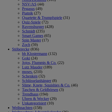
NSV/AS
(44)
Pegasus
(49)
Piatnik
(27)
Quartette & Trumpfspiele
(31)
Quiz-Spiele
(72)
Ravensburger
(428)
Schmidt
(235)
Smart Games
(65)
Spin Master
(17)
Zoch
(59)
Stöberecke
(836)
bb Klostermann
(132)
Goki
(24)
Jojos, Flummis & Co.
(22)
Lutz Mauder
(189)
moses.
(210)
Schenken
(32)
Schlüsselanhänger
(8)
Slime, Knete, Squishies & Co.
(46)
Taschen & Geldbörsen
(3)
Trendhaus
(194)
Uhren & Wecker
(29)
Unkategorisiert
(10)
Weihnachten
(158)