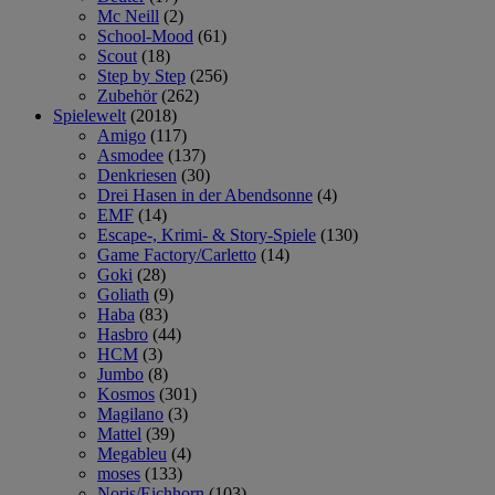
Mc Neill
(2)
School-Mood
(61)
Scout
(18)
Step by Step
(256)
Zubehör
(262)
Spielewelt
(2018)
Amigo
(117)
Asmodee
(137)
Denkriesen
(30)
Drei Hasen in der Abendsonne
(4)
EMF
(14)
Escape-, Krimi- & Story-Spiele
(130)
Game Factory/Carletto
(14)
Goki
(28)
Goliath
(9)
Haba
(83)
Hasbro
(44)
HCM
(3)
Jumbo
(8)
Kosmos
(301)
Magilano
(3)
Mattel
(39)
Megableu
(4)
moses
(133)
Noris/Eichhorn
(103)