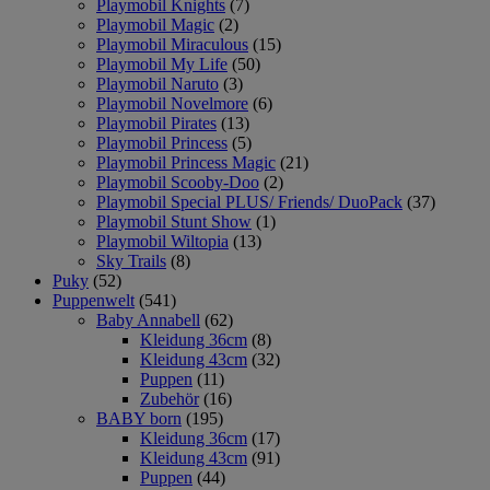
Playmobil Knights
(7)
Playmobil Magic
(2)
Playmobil Miraculous
(15)
Playmobil My Life
(50)
Playmobil Naruto
(3)
Playmobil Novelmore
(6)
Playmobil Pirates
(13)
Playmobil Princess
(5)
Playmobil Princess Magic
(21)
Playmobil Scooby-Doo
(2)
Playmobil Special PLUS/ Friends/ DuoPack
(37)
Playmobil Stunt Show
(1)
Playmobil Wiltopia
(13)
Sky Trails
(8)
Puky
(52)
Puppenwelt
(541)
Baby Annabell
(62)
Kleidung 36cm
(8)
Kleidung 43cm
(32)
Puppen
(11)
Zubehör
(16)
BABY born
(195)
Kleidung 36cm
(17)
Kleidung 43cm
(91)
Puppen
(44)