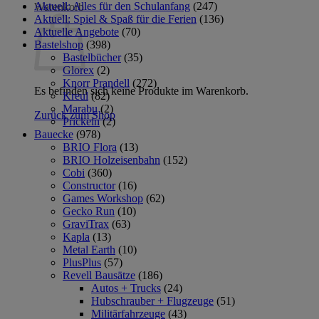
Aktuell: Alles für den Schulanfang
(247)
Warenkorb
Aktuell: Spiel & Spaß für die Ferien
(136)
Aktuelle Angebote
(70)
Bastelshop
(398)
Bastelbücher
(35)
Glorex
(2)
Knorr Prandell
(272)
Es befinden sich keine Produkte im Warenkorb.
Kreul
(82)
Marabu
(2)
Zurück zum Shop
Prickeln
(2)
Bauecke
(978)
BRIO Flora
(13)
BRIO Holzeisenbahn
(152)
Cobi
(360)
Constructor
(16)
Games Workshop
(62)
Gecko Run
(10)
GraviTrax
(63)
Kapla
(13)
Metal Earth
(10)
PlusPlus
(57)
Revell Bausätze
(186)
Autos + Trucks
(24)
Hubschrauber + Flugzeuge
(51)
Militärfahrzeuge
(43)