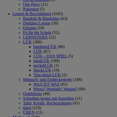
One Piece
(11)
Pokemon
(5)
Lernen & Beschäftigen
(1045)
Bandolo & Bandolino
(63)
Digitales Lernen
(50)
Edurino
(18)
Fit für die Schule
(52)
LERNSTERN
(22)
LÜK
(389)
bambinoLÜK
(86)
LÜK
(87)
LÜK – DAS SPIEL
(5)
miniLÜK
(189)
pocketLÜK
(1)
SteckLÜK
(19)
Tipp-drauf-LÜK
(2)
Mitmach- und Entdeckerhefte
(188)
WAS IST WAS
(61)
Wieso? Weshalb? Warum?
(60)
Quizblöcke
(49)
Schreiben lernen mit Spurrillen
(11)
Tafel, Kreide, Rechenrahmen
(45)
tiptoi
(119)
ÜBEN
(12)