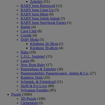
Zubehör
(51)
BABY born Bärenwelt
(12)
BABY born Glam Up
(3)
BABY born Minis
(6)
BABY born Splish Splash
(5)
BABY born Storybook Fairies
(1)
Barbie
(4)
Cave Club
(8)
Corolle
(4)
Dolly Moda
(5)
Kleidung 34-38cm
(1)
Kleidung 39-46cm
(4)
Haba
(19)
L.O.L. Surprise!
(15)
Laura
(8)
New Born Baby
(17)
Puppenhaus & Zubehör
(26)
Puppenzubehör: Puppenwagen, -betten & Co.
(27)
Rainbow High
(10)
Schmink- & Frisierkopf
(11)
Steffi & Evi Love
(80)
Sylvanian Families
(85)
Puzzle
(1069)
3D-Puzzle
(100)
Clementoni
(2)