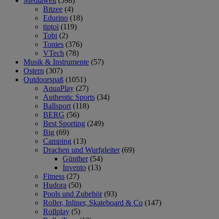
Mediawelt
(598)
Bitzee
(4)
Edurino
(18)
tiptoi
(119)
Tobi
(2)
Tonies
(376)
VTech
(78)
Musik & Instrumente
(57)
Ostern
(307)
Outdoorspaß
(1051)
AquaPlay
(27)
Authentic Sports
(34)
Ballsport
(118)
BERG
(56)
Best Sporting
(249)
Big
(69)
Camping
(13)
Drachen und Wurfgleiter
(69)
Günther
(54)
Invento
(13)
Fitness
(27)
Hudora
(50)
Pools und Zubehör
(93)
Roller, Inliner, Skateboard & Co
(147)
Rollplay
(5)