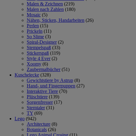
Malen & Zeichnen
(219)
Malen nach Zahlen
(180)
Mosaic
(5)
Nähen, Sticken, Handarbeiten
(26)
Perlen
(15)
Prickeln
(11)
So Slime
(3)
Spiral-Designer
(2)
Stempelspaß
(33)
Stickerspaß
(119)
Style 4 Ever
(2)
Xoomy
(6)
Zaubermalbücher
(51)
Kuschelecke
(328)
Gewichtstiere by Astrup
(8)
Hand- und Fingerpuppen
(27)
Interaktive Tiere
(70)
Plüschtiere
(139)
Sorgenfresser
(17)
Sterntaler
(31)
TY
(69)
Lego
(942)
Architecture
(8)
Botanicals
(26)
Lego Animal Crosing
(11)