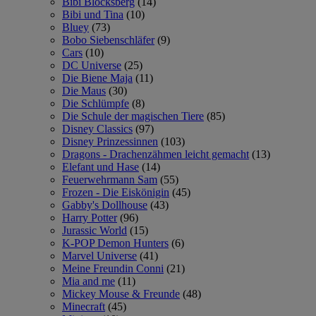
Bibi Blocksberg
(14)
Bibi und Tina
(10)
Bluey
(73)
Bobo Siebenschläfer
(9)
Cars
(10)
DC Universe
(25)
Die Biene Maja
(11)
Die Maus
(30)
Die Schlümpfe
(8)
Die Schule der magischen Tiere
(85)
Disney Classics
(97)
Disney Prinzessinnen
(103)
Dragons - Drachenzähmen leicht gemacht
(13)
Elefant und Hase
(14)
Feuerwehrmann Sam
(55)
Frozen - Die Eiskönigin
(45)
Gabby's Dollhouse
(43)
Harry Potter
(96)
Jurassic World
(15)
K-POP Demon Hunters
(6)
Marvel Universe
(41)
Meine Freundin Conni
(21)
Mia and me
(11)
Mickey Mouse & Freunde
(48)
Minecraft
(45)