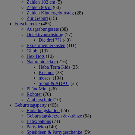
Zahlen 102 cm
(5)
Zahlen 80cm
(60)
Zahlen Kindergeburtstag
(28)
Zur Geburt
(15)
Forscherecke
(485)
Ausgrabungssets
(38)
Detektivausrüstung
(57)
Die drei ???
(40)
Experimentierkästen
(111)
Glibbi
(13)
Hex Bots
(10)
Naturentdecker
(216)
Haba Terra Kids
(35)
Kosmos
(23)
moses.
(104)
Scout & ADAC
(35)
PhänoMint
(26)
Roboter
(70)
Zauberschule
(10)
Geburtstagsparty
(405)
Einladungskarten
(24)
Geburtstagskerzen & -kränze
(54)
Latexballons
(71)
Partydeko
(140)
Spielideen & Partygeschenke
(59)