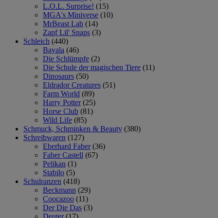
L.O.L. Surprise!
(15)
MGA's Miniverse
(10)
MrBeast Lab
(14)
Zapf Lil' Snaps
(3)
Schleich
(440)
Bayala
(46)
Die Schlümpfe
(2)
Die Schule der magischen Tiere
(11)
Dinosaurs
(50)
Eldrador Creatures
(51)
Farm World
(89)
Harry Potter
(25)
Horse Club
(81)
Wild Life
(85)
Schmuck, Schminken & Beauty
(380)
Schreibwaren
(127)
Eberhard Faber
(36)
Faber Castell
(67)
Pelikan
(1)
Stabilo
(5)
Schulranzen
(418)
Beckmann
(29)
Coocazoo
(11)
Der Die Das
(3)
Deuter
(17)