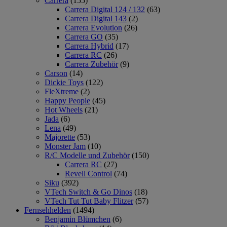
Carrera
(155)
Carrera Digital 124 / 132
(63)
Carrera Digital 143
(2)
Carrera Evolution
(26)
Carrera GO
(35)
Carrera Hybrid
(17)
Carrera RC
(26)
Carrera Zubehör
(9)
Carson
(14)
Dickie Toys
(122)
FleXtreme
(2)
Happy People
(45)
Hot Wheels
(21)
Jada
(6)
Lena
(49)
Majorette
(53)
Monster Jam
(10)
R/C Modelle und Zubehör
(150)
Carrera RC
(27)
Revell Control
(74)
Siku
(392)
VTech Switch & Go Dinos
(18)
VTech Tut Tut Baby Flitzer
(57)
Fernsehhelden
(1494)
Benjamin Blümchen
(6)