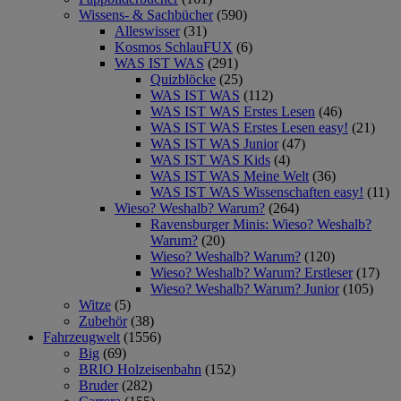
Wissens- & Sachbücher
(590)
Alleswisser
(31)
Kosmos SchlauFUX
(6)
WAS IST WAS
(291)
Quizblöcke
(25)
WAS IST WAS
(112)
WAS IST WAS Erstes Lesen
(46)
WAS IST WAS Erstes Lesen easy!
(21)
WAS IST WAS Junior
(47)
WAS IST WAS Kids
(4)
WAS IST WAS Meine Welt
(36)
WAS IST WAS Wissenschaften easy!
(11)
Wieso? Weshalb? Warum?
(264)
Ravensburger Minis: Wieso? Weshalb?
Warum?
(20)
Wieso? Weshalb? Warum?
(120)
Wieso? Weshalb? Warum? Erstleser
(17)
Wieso? Weshalb? Warum? Junior
(105)
Witze
(5)
Zubehör
(38)
Fahrzeugwelt
(1556)
Big
(69)
BRIO Holzeisenbahn
(152)
Bruder
(282)