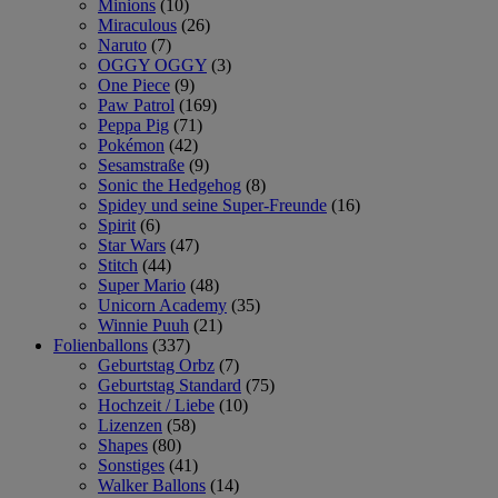
Minions
(10)
Miraculous
(26)
Naruto
(7)
OGGY OGGY
(3)
One Piece
(9)
Paw Patrol
(169)
Peppa Pig
(71)
Pokémon
(42)
Sesamstraße
(9)
Sonic the Hedgehog
(8)
Spidey und seine Super-Freunde
(16)
Spirit
(6)
Star Wars
(47)
Stitch
(44)
Super Mario
(48)
Unicorn Academy
(35)
Winnie Puuh
(21)
Folienballons
(337)
Geburtstag Orbz
(7)
Geburtstag Standard
(75)
Hochzeit / Liebe
(10)
Lizenzen
(58)
Shapes
(80)
Sonstiges
(41)
Walker Ballons
(14)