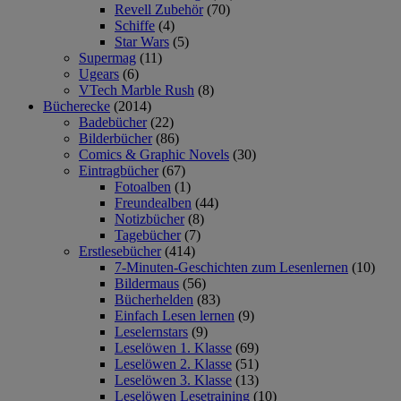
Revell Zubehör
(70)
Schiffe
(4)
Star Wars
(5)
Supermag
(11)
Ugears
(6)
VTech Marble Rush
(8)
Bücherecke
(2014)
Badebücher
(22)
Bilderbücher
(86)
Comics & Graphic Novels
(30)
Eintragbücher
(67)
Fotoalben
(1)
Freundealben
(44)
Notizbücher
(8)
Tagebücher
(7)
Erstlesebücher
(414)
7-Minuten-Geschichten zum Lesenlernen
(10)
Bildermaus
(56)
Bücherhelden
(83)
Einfach Lesen lernen
(9)
Leselernstars
(9)
Leselöwen 1. Klasse
(69)
Leselöwen 2. Klasse
(51)
Leselöwen 3. Klasse
(13)
Leselöwen Lesetraining
(10)