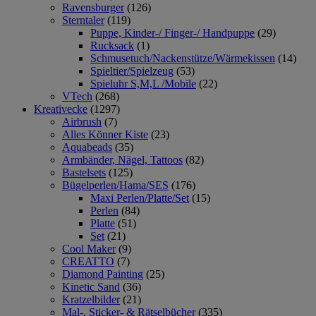
Ravensburger
(126)
Sterntaler
(119)
Puppe, Kinder-/ Finger-/ Handpuppe
(29)
Rucksack
(1)
Schmusetuch/Nackenstütze/Wärmekissen
(14)
Spieltier/Spielzeug
(53)
Spieluhr S,M,L /Mobile
(22)
VTech
(268)
Kreativecke
(1297)
Airbrush
(7)
Alles Könner Kiste
(23)
Aquabeads
(35)
Armbänder, Nägel, Tattoos
(82)
Bastelsets
(125)
Bügelperlen/Hama/SES
(176)
Maxi Perlen/Platte/Set
(15)
Perlen
(84)
Platte
(51)
Set
(21)
Cool Maker
(9)
CREATTO
(7)
Diamond Painting
(25)
Kinetic Sand
(36)
Kratzelbilder
(21)
Mal-, Sticker- & Rätselbücher
(335)