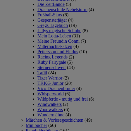
Die ZeitBande
(5)
Drachenschule Nebelsturm
(4)
Fußball-Stars
(8)
Gespensterjäger
(4)
Gregs Tagebuch
(19)
Lillys magische Schuhe
(8)
Mein Lotta-Leben
(31)
Meine Freundin Conni
(7)
Mitternachtskatzen
(4)
Pettersson und Findus
(10)
Racing Legends
(2)
Ruby Fairygale
(5)
Sternenschweif
(43)
Tafiti
(24)
Tiger Warrior
(2)
TKKG Junior
(20)
Vico Drachenbruder
(4)
Whisperworld
(6)
Wildpferde - mutig und frei
(6)
Windwalkers
(2)
Woodwalkers
(6)
Wundermähne
(4)
Märchen & Vorlesegeschichten
(49)
Minibücher
(66)
Pappbilderbücher
(161)