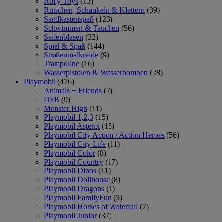
Rolly Toys
(13)
Rutschen, Schaukeln & Klettern
(39)
Sandkastenspaß
(123)
Schwimmen & Tauchen
(56)
Seifenblasen
(32)
Spiel & Spaß
(144)
Straßenmalkreide
(9)
Trampoline
(16)
Wasserpistolen & Wasserbomben
(28)
Playmobil
(476)
Animals + Friends
(7)
DFB
(9)
Monster High
(11)
Playmobil 1,2,3
(15)
Playmobil Asterix
(15)
Playmobil City Action / Action Heroes
(56)
Playmobil City Life
(11)
Playmobil Color
(8)
Playmobil Country
(17)
Playmobil Dinos
(11)
Playmobil Dollhouse
(8)
Playmobil Dragons
(1)
Playmobil FamilyFun
(3)
Playmobil Horses of Waterfall
(7)
Playmobil Junior
(37)