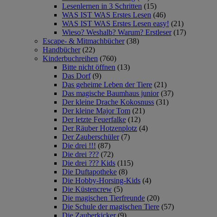
Lesenlernen in 3 Schritten
(15)
WAS IST WAS Erstes Lesen
(46)
WAS IST WAS Erstes Lesen easy!
(21)
Wieso? Weshalb? Warum? Erstleser
(17)
Escape- & Mitmachbücher
(38)
Handbücher
(22)
Kinderbuchreihen
(760)
Bitte nicht öffnen
(13)
Das Dorf
(9)
Das geheime Leben der Tiere
(21)
Das magische Baumhaus junior
(37)
Der kleine Drache Kokosnuss
(31)
Der kleine Major Tom
(21)
Der letzte Feuerfalke
(12)
Der Räuber Hotzenplotz
(4)
Der Zauberschüler
(7)
Die drei !!!
(87)
Die drei ???
(72)
Die drei ??? Kids
(115)
Die Duftapotheke
(8)
Die Hobby-Horsing-Kids
(4)
Die Küstencrew
(5)
Die magischen Tierfreunde
(20)
Die Schule der magischen Tiere
(57)
Die Zauberkicker
(9)