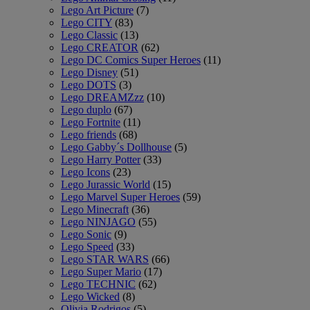
Lego Art Picture
(7)
Lego CITY
(83)
Lego Classic
(13)
Lego CREATOR
(62)
Lego DC Comics Super Heroes
(11)
Lego Disney
(51)
Lego DOTS
(3)
Lego DREAMZzz
(10)
Lego duplo
(67)
Lego Fortnite
(11)
Lego friends
(68)
Lego Gabby´s Dollhouse
(5)
Lego Harry Potter
(33)
Lego Icons
(23)
Lego Jurassic World
(15)
Lego Marvel Super Heroes
(59)
Lego Minecraft
(36)
Lego NINJAGO
(55)
Lego Sonic
(9)
Lego Speed
(33)
Lego STAR WARS
(66)
Lego Super Mario
(17)
Lego TECHNIC
(62)
Lego Wicked
(8)
Olivia Rodrigos
(5)