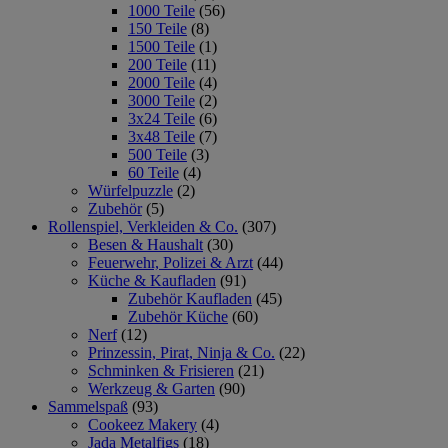
1000 Teile
(56)
150 Teile
(8)
1500 Teile
(1)
200 Teile
(11)
2000 Teile
(4)
3000 Teile
(2)
3x24 Teile
(6)
3x48 Teile
(7)
500 Teile
(3)
60 Teile
(4)
Würfelpuzzle
(2)
Zubehör
(5)
Rollenspiel, Verkleiden & Co.
(307)
Besen & Haushalt
(30)
Feuerwehr, Polizei & Arzt
(44)
Küche & Kaufladen
(91)
Zubehör Kaufladen
(45)
Zubehör Küche
(60)
Nerf
(12)
Prinzessin, Pirat, Ninja & Co.
(22)
Schminken & Frisieren
(21)
Werkzeug & Garten
(90)
Sammelspaß
(93)
Cookeez Makery
(4)
Jada Metalfigs
(18)