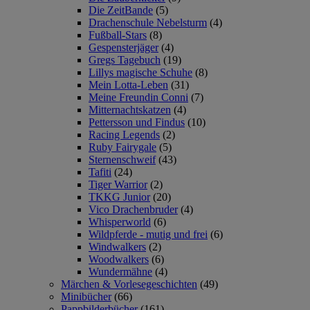
Die ZeitBande
(5)
Drachenschule Nebelsturm
(4)
Fußball-Stars
(8)
Gespensterjäger
(4)
Gregs Tagebuch
(19)
Lillys magische Schuhe
(8)
Mein Lotta-Leben
(31)
Meine Freundin Conni
(7)
Mitternachtskatzen
(4)
Pettersson und Findus
(10)
Racing Legends
(2)
Ruby Fairygale
(5)
Sternenschweif
(43)
Tafiti
(24)
Tiger Warrior
(2)
TKKG Junior
(20)
Vico Drachenbruder
(4)
Whisperworld
(6)
Wildpferde - mutig und frei
(6)
Windwalkers
(2)
Woodwalkers
(6)
Wundermähne
(4)
Märchen & Vorlesegeschichten
(49)
Minibücher
(66)
Pappbilderbücher
(161)