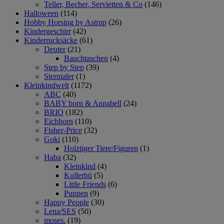
Teller, Becher, Servietten & Co
(146)
Halloween
(114)
Hobby Horsing by Astrup
(26)
Kindergeschirr
(42)
Kinderrucksäcke
(61)
Deuter
(21)
Bauchtaschen
(4)
Step by Step
(39)
Sterntaler
(1)
Kleinkindwelt
(1172)
ABC
(40)
BABY born & Annabell
(24)
BRIO
(182)
Eichhorn
(110)
Fisher-Price
(32)
Goki
(110)
Holztiger Tiere/Figuren
(1)
Haba
(32)
Kleinkind
(4)
Kullerbü
(5)
Little Friends
(6)
Puppen
(9)
Happy People
(30)
Lena/SES
(50)
moses.
(19)