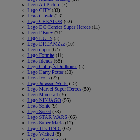
Lego Art Picture
(7)
Lego CITY
(83)
Lego Classic
(13)
Lego CREATOR
(62)
Lego DC Comics Super Heroes
(11)
Lego Disney
(51)
Lego DOTS
(3)
Lego DREAMZzz
(10)
Lego duplo
(67)
Lego Fortnite
(11)
Lego friends
(68)
Lego Gabby´s Dollhouse
(5)
Lego Harry Potter
(33)
Lego Icons
(23)
Lego Jurassic World
(15)
Lego Marvel Super Heroes
(59)
Lego Minecraft
(36)
Lego NINJAGO
(55)
Lego Sonic
(9)
Lego Speed
(33)
Lego STAR WARS
(66)
Lego Super Mario
(17)
Lego TECHNIC
(62)
Lego Wicked
(8)
Olivia Rodrigos
(5)