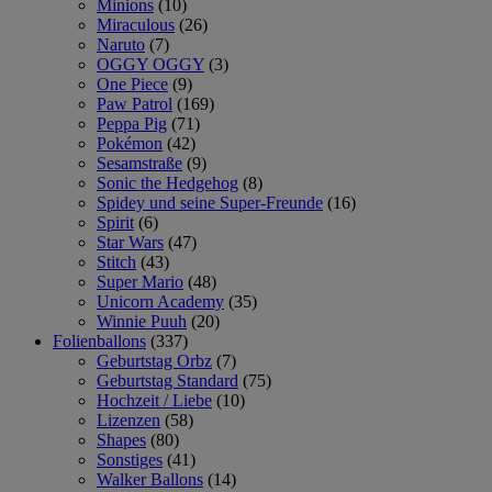
Minions
(10)
Miraculous
(26)
Naruto
(7)
OGGY OGGY
(3)
One Piece
(9)
Paw Patrol
(169)
Peppa Pig
(71)
Pokémon
(42)
Sesamstraße
(9)
Sonic the Hedgehog
(8)
Spidey und seine Super-Freunde
(16)
Spirit
(6)
Star Wars
(47)
Stitch
(43)
Super Mario
(48)
Unicorn Academy
(35)
Winnie Puuh
(20)
Folienballons
(337)
Geburtstag Orbz
(7)
Geburtstag Standard
(75)
Hochzeit / Liebe
(10)
Lizenzen
(58)
Shapes
(80)
Sonstiges
(41)
Walker Ballons
(14)