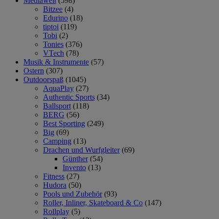
Mediawelt
(598)
Bitzee
(4)
Edurino
(18)
tiptoi
(119)
Tobi
(2)
Tonies
(376)
VTech
(78)
Musik & Instrumente
(57)
Ostern
(307)
Outdoorspaß
(1045)
AquaPlay
(27)
Authentic Sports
(34)
Ballsport
(118)
BERG
(56)
Best Sporting
(249)
Big
(69)
Camping
(13)
Drachen und Wurfgleiter
(69)
Günther
(54)
Invento
(13)
Fitness
(27)
Hudora
(50)
Pools und Zubehör
(93)
Roller, Inliner, Skateboard & Co
(147)
Rollplay
(5)