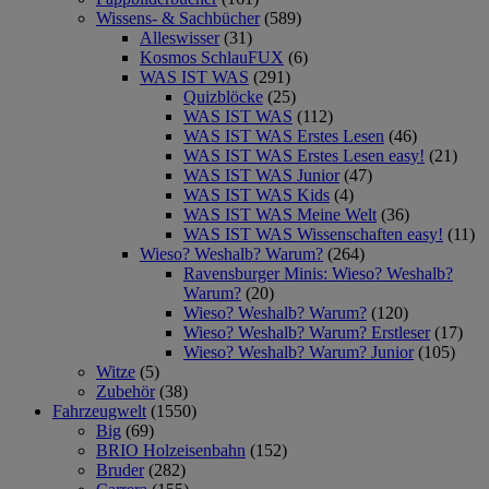
Wissens- & Sachbücher
(589)
Alleswisser
(31)
Kosmos SchlauFUX
(6)
WAS IST WAS
(291)
Quizblöcke
(25)
WAS IST WAS
(112)
WAS IST WAS Erstes Lesen
(46)
WAS IST WAS Erstes Lesen easy!
(21)
WAS IST WAS Junior
(47)
WAS IST WAS Kids
(4)
WAS IST WAS Meine Welt
(36)
WAS IST WAS Wissenschaften easy!
(11)
Wieso? Weshalb? Warum?
(264)
Ravensburger Minis: Wieso? Weshalb?
Warum?
(20)
Wieso? Weshalb? Warum?
(120)
Wieso? Weshalb? Warum? Erstleser
(17)
Wieso? Weshalb? Warum? Junior
(105)
Witze
(5)
Zubehör
(38)
Fahrzeugwelt
(1550)
Big
(69)
BRIO Holzeisenbahn
(152)
Bruder
(282)