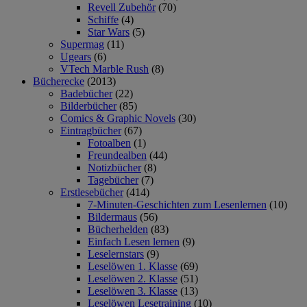
Revell Zubehör
(70)
Schiffe
(4)
Star Wars
(5)
Supermag
(11)
Ugears
(6)
VTech Marble Rush
(8)
Bücherecke
(2013)
Badebücher
(22)
Bilderbücher
(85)
Comics & Graphic Novels
(30)
Eintragbücher
(67)
Fotoalben
(1)
Freundealben
(44)
Notizbücher
(8)
Tagebücher
(7)
Erstlesebücher
(414)
7-Minuten-Geschichten zum Lesenlernen
(10)
Bildermaus
(56)
Bücherhelden
(83)
Einfach Lesen lernen
(9)
Leselernstars
(9)
Leselöwen 1. Klasse
(69)
Leselöwen 2. Klasse
(51)
Leselöwen 3. Klasse
(13)
Leselöwen Lesetraining
(10)