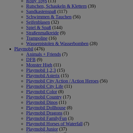
Rolly Toys
(13)
Rutschen, Schaukeln & Klettern
(39)
Sandkastenspaß
(117)
Schwimmen & Tauchen
(56)
Seifenblasen
(32)
Spiel & Spaß
(144)
Straßenmalkreide
(9)
Trampoline
(16)
Wasserpistolen & Wasserbomben
(28)
Playmobil
(476)
Animals + Friends
(7)
DFB
(9)
Monster High
(11)
Playmobil 1,2,3
(15)
Playmobil Asterix
(15)
Playmobil City Action / Action Heroes
(56)
Playmobil City Life
(11)
Playmobil Color
(8)
Playmobil Country
(17)
Playmobil Dinos
(11)
Playmobil Dollhouse
(8)
Playmobil Dragons
(1)
Playmobil FamilyFun
(3)
Playmobil Horses of Waterfall
(7)
Playmobil Junior
(37)