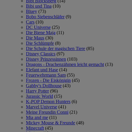
Bibi Blocksberg
(14)
Bibi und Tina
(10)
Bluey
(73)
Bobo Siebenschläfer
(9)
Cars
(10)
DC Universe
(25)
Die Biene Maja
(11)
Die Maus
(30)
Die Schlümpfe
(8)
Die Schule der magischen Tiere
(85)
Disney Classics
(97)
Disney Prinzessinnen
(103)
Dragons - Drachenzähmen leicht gemacht
(13)
Elefant und Hase
(14)
Feuerwehrmann Sam
(55)
Frozen - Die Eiskönigin
(45)
Gabby's Dollhouse
(43)
Harry Potter
(96)
Jurassic World
(15)
K-POP Demon Hunters
(6)
Marvel Universe
(41)
Meine Freundin Conni
(21)
Mia and me
(11)
Mickey Mouse & Freunde
(48)
Minecraft
(45)