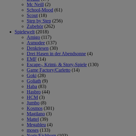
Mc Neill
(2)
School-Mood
(61)
Scout
(18)
Step by Step
(256)
Zubehör
(262)
Spielewelt
(2018)
Amigo
(117)
Asmodee
(137)
Denkriesen
(30)
Drei Hasen in der Abendsonne
(4)
EMF
(14)
Escape-, Krimi- & Story-Spiele
(130)
Game Factory/Carletto
(14)
Goki
(28)
Goliath
(9)
Haba
(83)
Hasbro
(44)
HCM
(3)
Jumbo
(8)
Kosmos
(301)
Magilano
(3)
Mattel
(39)
Megableu
(4)
moses
(133)
Noris/Eichhorn
(103)