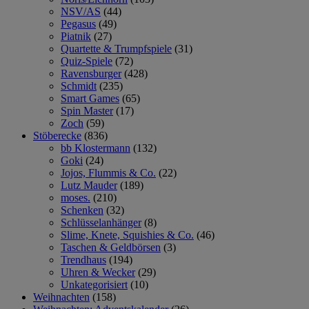
NSV/AS
(44)
Pegasus
(49)
Piatnik
(27)
Quartette & Trumpfspiele
(31)
Quiz-Spiele
(72)
Ravensburger
(428)
Schmidt
(235)
Smart Games
(65)
Spin Master
(17)
Zoch
(59)
Stöberecke
(836)
bb Klostermann
(132)
Goki
(24)
Jojos, Flummis & Co.
(22)
Lutz Mauder
(189)
moses.
(210)
Schenken
(32)
Schlüsselanhänger
(8)
Slime, Knete, Squishies & Co.
(46)
Taschen & Geldbörsen
(3)
Trendhaus
(194)
Uhren & Wecker
(29)
Unkategorisiert
(10)
Weihnachten
(158)