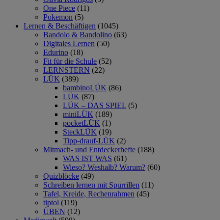
One Piece
(11)
Pokemon
(5)
Lernen & Beschäftigen
(1045)
Bandolo & Bandolino
(63)
Digitales Lernen
(50)
Edurino
(18)
Fit für die Schule
(52)
LERNSTERN
(22)
LÜK
(389)
bambinoLÜK
(86)
LÜK
(87)
LÜK – DAS SPIEL
(5)
miniLÜK
(189)
pocketLÜK
(1)
SteckLÜK
(19)
Tipp-drauf-LÜK
(2)
Mitmach- und Entdeckerhefte
(188)
WAS IST WAS
(61)
Wieso? Weshalb? Warum?
(60)
Quizblöcke
(49)
Schreiben lernen mit Spurrillen
(11)
Tafel, Kreide, Rechenrahmen
(45)
tiptoi
(119)
ÜBEN
(12)