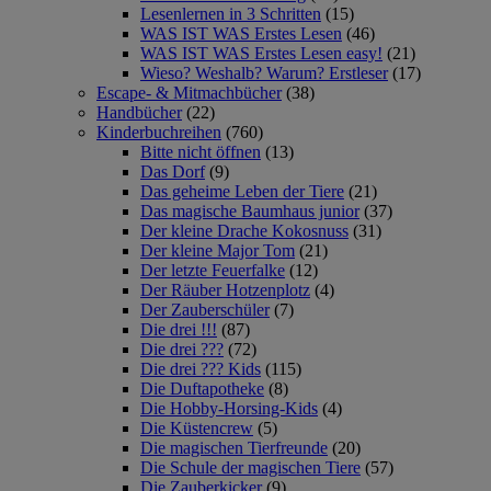
Lesenlernen in 3 Schritten
(15)
WAS IST WAS Erstes Lesen
(46)
WAS IST WAS Erstes Lesen easy!
(21)
Wieso? Weshalb? Warum? Erstleser
(17)
Escape- & Mitmachbücher
(38)
Handbücher
(22)
Kinderbuchreihen
(760)
Bitte nicht öffnen
(13)
Das Dorf
(9)
Das geheime Leben der Tiere
(21)
Das magische Baumhaus junior
(37)
Der kleine Drache Kokosnuss
(31)
Der kleine Major Tom
(21)
Der letzte Feuerfalke
(12)
Der Räuber Hotzenplotz
(4)
Der Zauberschüler
(7)
Die drei !!!
(87)
Die drei ???
(72)
Die drei ??? Kids
(115)
Die Duftapotheke
(8)
Die Hobby-Horsing-Kids
(4)
Die Küstencrew
(5)
Die magischen Tierfreunde
(20)
Die Schule der magischen Tiere
(57)
Die Zauberkicker
(9)