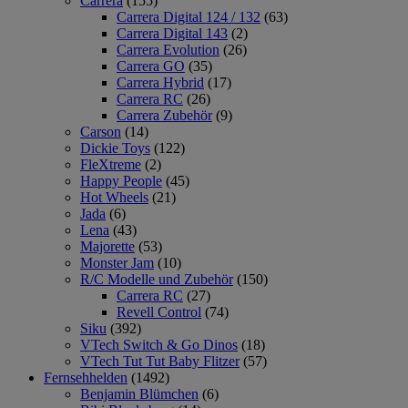
Carrera
(155)
Carrera Digital 124 / 132
(63)
Carrera Digital 143
(2)
Carrera Evolution
(26)
Carrera GO
(35)
Carrera Hybrid
(17)
Carrera RC
(26)
Carrera Zubehör
(9)
Carson
(14)
Dickie Toys
(122)
FleXtreme
(2)
Happy People
(45)
Hot Wheels
(21)
Jada
(6)
Lena
(43)
Majorette
(53)
Monster Jam
(10)
R/C Modelle und Zubehör
(150)
Carrera RC
(27)
Revell Control
(74)
Siku
(392)
VTech Switch & Go Dinos
(18)
VTech Tut Tut Baby Flitzer
(57)
Fernsehhelden
(1492)
Benjamin Blümchen
(6)