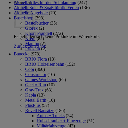
Aktuell: Alles für den Schulanfang
(247)
Warenkorb
Aktuell: Spiel & Spaß für die Ferien
(136)
Aktuelle Angebote
(70)
Bastelshop
(398)
Bastelbücher
(35)
Glorex
(2)
Knorr Prandell
(272)
Es befinden sich keine Produkte im Warenkorb.
Kreul
(82)
Marabu
(2)
Zurück zum Shop
Prickeln
(2)
Bauecke
(978)
BRIO Flora
(13)
BRIO Holzeisenbahn
(152)
Cobi
(360)
Constructor
(16)
Games Workshop
(62)
Gecko Run
(10)
GraviTrax
(63)
Kapla
(13)
Metal Earth
(10)
PlusPlus
(57)
Revell Bausätze
(186)
Autos + Trucks
(24)
Hubschrauber + Flugzeuge
(51)
Militärfahrzeuge
(43)