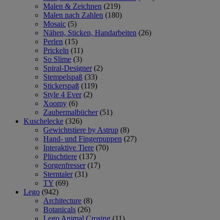
Malen & Zeichnen
(219)
Malen nach Zahlen
(180)
Mosaic
(5)
Nähen, Sticken, Handarbeiten
(26)
Perlen
(15)
Prickeln
(11)
So Slime
(3)
Spiral-Designer
(2)
Stempelspaß
(33)
Stickerspaß
(119)
Style 4 Ever
(2)
Xoomy
(6)
Zaubermalbücher
(51)
Kuschelecke
(326)
Gewichtstiere by Astrup
(8)
Hand- und Fingerpuppen
(27)
Interaktive Tiere
(70)
Plüschtiere
(137)
Sorgenfresser
(17)
Sterntaler
(31)
TY
(69)
Lego
(942)
Architecture
(8)
Botanicals
(26)
Lego Animal Crosing
(11)