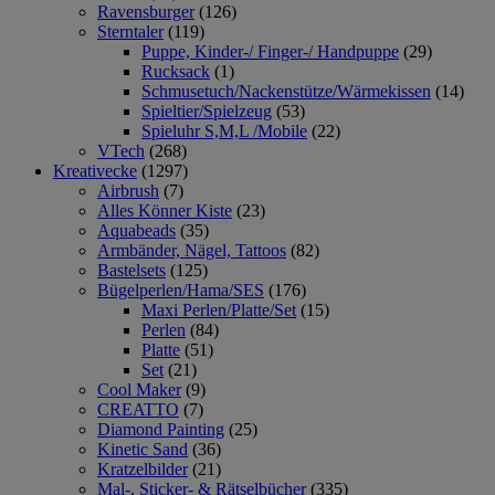
Ravensburger
(126)
Sterntaler
(119)
Puppe, Kinder-/ Finger-/ Handpuppe
(29)
Rucksack
(1)
Schmusetuch/Nackenstütze/Wärmekissen
(14)
Spieltier/Spielzeug
(53)
Spieluhr S,M,L /Mobile
(22)
VTech
(268)
Kreativecke
(1297)
Airbrush
(7)
Alles Könner Kiste
(23)
Aquabeads
(35)
Armbänder, Nägel, Tattoos
(82)
Bastelsets
(125)
Bügelperlen/Hama/SES
(176)
Maxi Perlen/Platte/Set
(15)
Perlen
(84)
Platte
(51)
Set
(21)
Cool Maker
(9)
CREATTO
(7)
Diamond Painting
(25)
Kinetic Sand
(36)
Kratzelbilder
(21)
Mal-, Sticker- & Rätselbücher
(335)