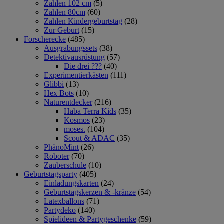
Zahlen 102 cm
(5)
Zahlen 80cm
(60)
Zahlen Kindergeburtstag
(28)
Zur Geburt
(15)
Forscherecke
(485)
Ausgrabungssets
(38)
Detektivausrüstung
(57)
Die drei ???
(40)
Experimentierkästen
(111)
Glibbi
(13)
Hex Bots
(10)
Naturentdecker
(216)
Haba Terra Kids
(35)
Kosmos
(23)
moses.
(104)
Scout & ADAC
(35)
PhänoMint
(26)
Roboter
(70)
Zauberschule
(10)
Geburtstagsparty
(405)
Einladungskarten
(24)
Geburtstagskerzen & -kränze
(54)
Latexballons
(71)
Partydeko
(140)
Spielideen & Partygeschenke
(59)