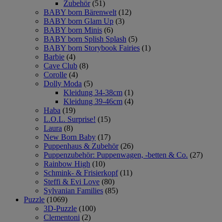
Zubehör
(51)
BABY born Bärenwelt
(12)
BABY born Glam Up
(3)
BABY born Minis
(6)
BABY born Splish Splash
(5)
BABY born Storybook Fairies
(1)
Barbie
(4)
Cave Club
(8)
Corolle
(4)
Dolly Moda
(5)
Kleidung 34-38cm
(1)
Kleidung 39-46cm
(4)
Haba
(19)
L.O.L. Surprise!
(15)
Laura
(8)
New Born Baby
(17)
Puppenhaus & Zubehör
(26)
Puppenzubehör: Puppenwagen, -betten & Co.
(27)
Rainbow High
(10)
Schmink- & Frisierkopf
(11)
Steffi & Evi Love
(80)
Sylvanian Families
(85)
Puzzle
(1069)
3D-Puzzle
(100)
Clementoni
(2)