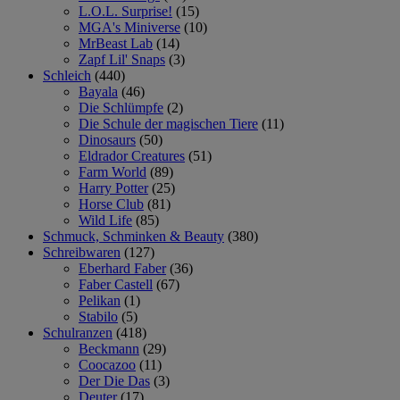
L.O.L. Surprise!
(15)
MGA's Miniverse
(10)
MrBeast Lab
(14)
Zapf Lil' Snaps
(3)
Schleich
(440)
Bayala
(46)
Die Schlümpfe
(2)
Die Schule der magischen Tiere
(11)
Dinosaurs
(50)
Eldrador Creatures
(51)
Farm World
(89)
Harry Potter
(25)
Horse Club
(81)
Wild Life
(85)
Schmuck, Schminken & Beauty
(380)
Schreibwaren
(127)
Eberhard Faber
(36)
Faber Castell
(67)
Pelikan
(1)
Stabilo
(5)
Schulranzen
(418)
Beckmann
(29)
Coocazoo
(11)
Der Die Das
(3)
Deuter
(17)