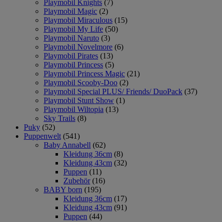
Playmobil Knights
(7)
Playmobil Magic
(2)
Playmobil Miraculous
(15)
Playmobil My Life
(50)
Playmobil Naruto
(3)
Playmobil Novelmore
(6)
Playmobil Pirates
(13)
Playmobil Princess
(5)
Playmobil Princess Magic
(21)
Playmobil Scooby-Doo
(2)
Playmobil Special PLUS/ Friends/ DuoPack
(37)
Playmobil Stunt Show
(1)
Playmobil Wiltopia
(13)
Sky Trails
(8)
Puky
(52)
Puppenwelt
(541)
Baby Annabell
(62)
Kleidung 36cm
(8)
Kleidung 43cm
(32)
Puppen
(11)
Zubehör
(16)
BABY born
(195)
Kleidung 36cm
(17)
Kleidung 43cm
(91)
Puppen
(44)