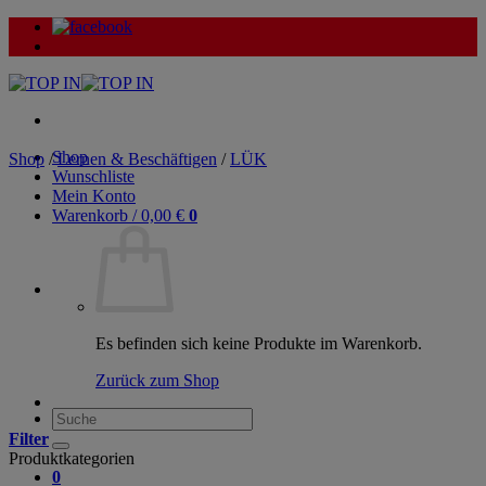
Zum
Inhalt
springen
Shop
Shop
/
Lernen & Beschäftigen
/
LÜK
Wunschliste
Mein Konto
Warenkorb /
0,00
€
0
Es befinden sich keine Produkte im Warenkorb.
Zurück zum Shop
Suche
nach:
Filter
Produktkategorien
0