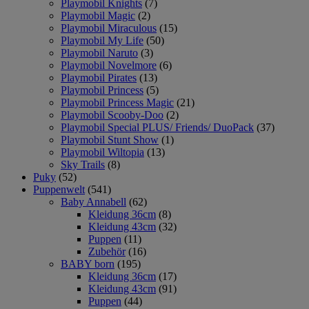
Playmobil Knights
(7)
Playmobil Magic
(2)
Playmobil Miraculous
(15)
Playmobil My Life
(50)
Playmobil Naruto
(3)
Playmobil Novelmore
(6)
Playmobil Pirates
(13)
Playmobil Princess
(5)
Playmobil Princess Magic
(21)
Playmobil Scooby-Doo
(2)
Playmobil Special PLUS/ Friends/ DuoPack
(37)
Playmobil Stunt Show
(1)
Playmobil Wiltopia
(13)
Sky Trails
(8)
Puky
(52)
Puppenwelt
(541)
Baby Annabell
(62)
Kleidung 36cm
(8)
Kleidung 43cm
(32)
Puppen
(11)
Zubehör
(16)
BABY born
(195)
Kleidung 36cm
(17)
Kleidung 43cm
(91)
Puppen
(44)