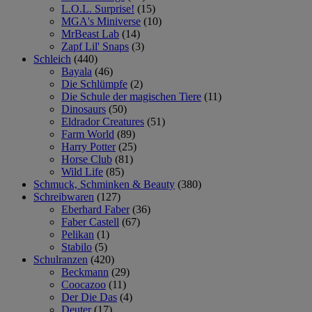
L.O.L. Surprise!
(15)
MGA's Miniverse
(10)
MrBeast Lab
(14)
Zapf Lil' Snaps
(3)
Schleich
(440)
Bayala
(46)
Die Schlümpfe
(2)
Die Schule der magischen Tiere
(11)
Dinosaurs
(50)
Eldrador Creatures
(51)
Farm World
(89)
Harry Potter
(25)
Horse Club
(81)
Wild Life
(85)
Schmuck, Schminken & Beauty
(380)
Schreibwaren
(127)
Eberhard Faber
(36)
Faber Castell
(67)
Pelikan
(1)
Stabilo
(5)
Schulranzen
(420)
Beckmann
(29)
Coocazoo
(11)
Der Die Das
(4)
Deuter
(17)