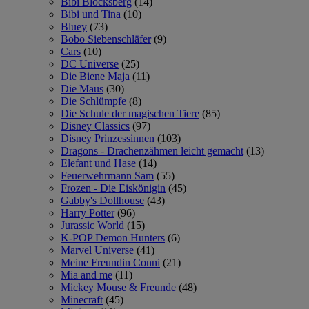
Bibi Blocksberg
(14)
Bibi und Tina
(10)
Bluey
(73)
Bobo Siebenschläfer
(9)
Cars
(10)
DC Universe
(25)
Die Biene Maja
(11)
Die Maus
(30)
Die Schlümpfe
(8)
Die Schule der magischen Tiere
(85)
Disney Classics
(97)
Disney Prinzessinnen
(103)
Dragons - Drachenzähmen leicht gemacht
(13)
Elefant und Hase
(14)
Feuerwehrmann Sam
(55)
Frozen - Die Eiskönigin
(45)
Gabby's Dollhouse
(43)
Harry Potter
(96)
Jurassic World
(15)
K-POP Demon Hunters
(6)
Marvel Universe
(41)
Meine Freundin Conni
(21)
Mia and me
(11)
Mickey Mouse & Freunde
(48)
Minecraft
(45)