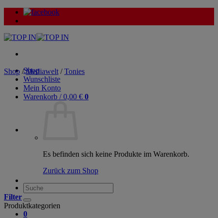
Zum
Inhalt
springen
Shop
Shop
/
Mediawelt
/
Tonies
Wunschliste
Mein Konto
Warenkorb /
0,00
€
0
Es befinden sich keine Produkte im Warenkorb.
Zurück zum Shop
Suche
nach:
Filter
Produktkategorien
0