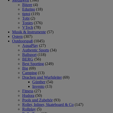
Mediawelt
(598)
Bitzee
(4)
Edurino
(18)
tiptoi
(119)
Tobi
(2)
Tonies
(376)
VTech
(78)
Musik & Instrumente
(57)
Ostern
(307)
Outdoorspaß
(1045)
AquaPlay
(27)
Authentic Sports
(34)
Ballsport
(118)
BERG
(56)
Best Sporting
(249)
Big
(69)
Camping
(13)
Drachen und Wurfgleiter
(69)
Günther
(54)
Invento
(13)
Fitness
(27)
Hudora
(50)
Pools und Zubehör
(93)
Roller, Inliner, Skateboard & Co
(147)
Rollplay
(5)