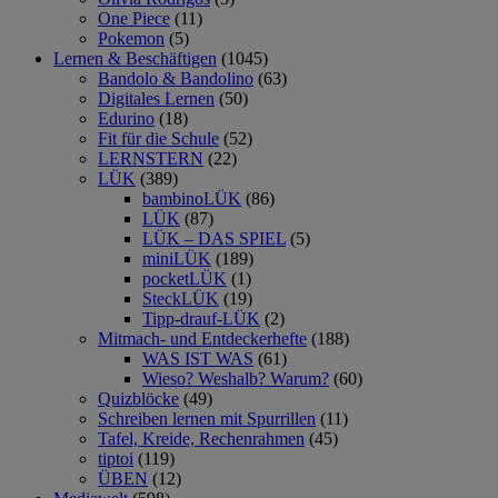
One Piece
(11)
Pokemon
(5)
Lernen & Beschäftigen
(1045)
Bandolo & Bandolino
(63)
Digitales Lernen
(50)
Edurino
(18)
Fit für die Schule
(52)
LERNSTERN
(22)
LÜK
(389)
bambinoLÜK
(86)
LÜK
(87)
LÜK – DAS SPIEL
(5)
miniLÜK
(189)
pocketLÜK
(1)
SteckLÜK
(19)
Tipp-drauf-LÜK
(2)
Mitmach- und Entdeckerhefte
(188)
WAS IST WAS
(61)
Wieso? Weshalb? Warum?
(60)
Quizblöcke
(49)
Schreiben lernen mit Spurrillen
(11)
Tafel, Kreide, Rechenrahmen
(45)
tiptoi
(119)
ÜBEN
(12)