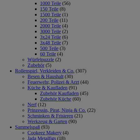
1000 Teile
(56)
150 Teile
(8)
1500 Teile
(1)
200 Teile
(11)
2000 Teile
(4)
3000 Teile
(2)
3x24 Teile
(6)
3x48 Teile
(7)
500 Teile
(3)
60 Teile
(4)
Würfelpuzzle
(2)
Zubehör
(5)
Rollenspiel, Verkleiden & Co.
(307)
Besen & Haushalt
(30)
Feuerwehr, Polizei & Arzt
(44)
Küche & Kaufladen
(91)
Zubehör Kaufladen
(45)
Zubehör Küche
(60)
Nerf
(12)
Prinzessin, Pirat, Ninja & Co.
(22)
Schminken & Frisieren
(21)
Werkzeug & Garten
(90)
Sammelspaß
(93)
Cookeez Makery
(4)
Jada Metalfigs
(18)