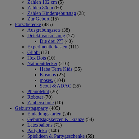
Zahlen 102 cm
(5)
Zahlen 80cm
(60)
Zahlen Kindergeburtstag
(28)
Zur Geburt
(15)
Forscherecke
(485)
Ausgrabungssets
(38)
Detektivausrüstung
(57)
Die drei ???
(40)
Experimentierkästen
(111)
Glibbi
(13)
Hex Bots
(10)
Naturentdecker
(216)
Haba Terra Kids
(35)
Kosmos
(23)
moses.
(104)
Scout & ADAC
(35)
PhänoMint
(26)
Roboter
(70)
Zauberschule
(10)
Geburtstagsparty
(405)
Einladungskarten
(24)
Geburtstagskerzen & -kränze
(54)
Latexballons
(71)
Partydeko
(140)
Spielideen & Partygeschenke
(59)