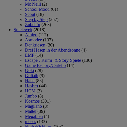
Mc Neill
(2)
School-Mood
(61)
Scout
(18)
Step by Step
(257)
Zubehör
(263)
Spielewelt
(2018)
Amigo
(117)
Asmodee
(137)
Denkriesen
(30)
Drei Hasen in der Abendsonne
(4)
EMF
(14)
Escape-, Krimi- & Story-Spiele
(130)
Game Factory/Carletto
(14)
Goki
(28)
Goliath
(9)
Haba
(83)
Hasbro
(44)
HCM
(3)
Jumbo
(8)
Kosmos
(301)
Magilano
(3)
Mattel
(39)
Megableu
(4)
moses
(133)
Noris/Eichhorn
(103)