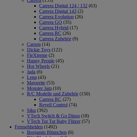
Carrera
(155)
Carrera Digital 124 / 132
(63)
Carrera Digital 143
(2)
Carrera Evolution
(26)
Carrera GO
(35)
Carrera Hybrid
(17)
Carrera RC
(26)
Carrera Zubehör
(9)
Carson
(14)
Dickie Toys
(122)
FleXtreme
(2)
Happy People
(45)
Hot Wheels
(21)
Jada
(6)
Lena
(43)
Majorette
(53)
Monster Jam
(10)
R/C Modelle und Zubehör
(150)
Carrera RC
(27)
Revell Control
(74)
Siku
(392)
VTech Switch & Go Dinos
(18)
VTech Tut Tut Baby Flitzer
(57)
Fernsehhelden
(1492)
Benjamin Blümchen
(6)