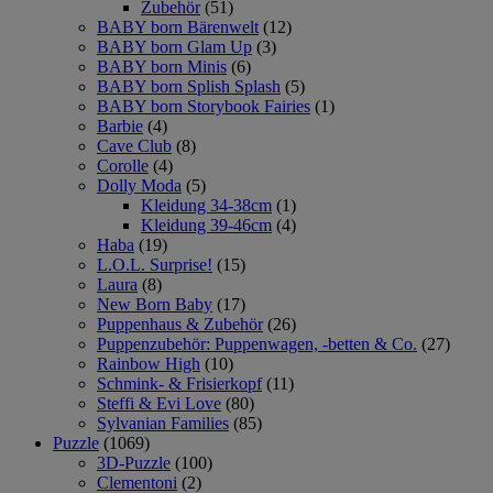
Zubehör
(51)
BABY born Bärenwelt
(12)
BABY born Glam Up
(3)
BABY born Minis
(6)
BABY born Splish Splash
(5)
BABY born Storybook Fairies
(1)
Barbie
(4)
Cave Club
(8)
Corolle
(4)
Dolly Moda
(5)
Kleidung 34-38cm
(1)
Kleidung 39-46cm
(4)
Haba
(19)
L.O.L. Surprise!
(15)
Laura
(8)
New Born Baby
(17)
Puppenhaus & Zubehör
(26)
Puppenzubehör: Puppenwagen, -betten & Co.
(27)
Rainbow High
(10)
Schmink- & Frisierkopf
(11)
Steffi & Evi Love
(80)
Sylvanian Families
(85)
Puzzle
(1069)
3D-Puzzle
(100)
Clementoni
(2)