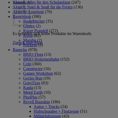
Aktuell: Alles für den Schulanfang
(247)
Warenkorb
Aktuell: Spiel & Spaß für die Ferien
(136)
Aktuelle Angebote
(70)
Bastelshop
(398)
Bastelbücher
(35)
Glorex
(2)
Knorr Prandell
(272)
Es befinden sich keine Produkte im Warenkorb.
Kreul
(82)
Marabu
(2)
Zurück zum Shop
Prickeln
(2)
Bauecke
(978)
BRIO Flora
(13)
BRIO Holzeisenbahn
(152)
Cobi
(360)
Constructor
(16)
Games Workshop
(62)
Gecko Run
(10)
GraviTrax
(63)
Kapla
(13)
Metal Earth
(10)
PlusPlus
(57)
Revell Bausätze
(186)
Autos + Trucks
(24)
Hubschrauber + Flugzeuge
(51)
Militärfahrzeuge
(43)