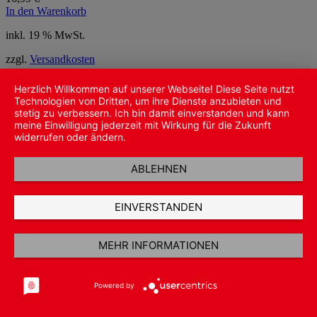
In den Warenkorb
inkl. 19 % MwSt.
zzgl.
Versandkosten
Herzlich Willkommen auf unserer Webseite! Diese Seite nutzt
Technologien von Dritten, um ihre Dienste anzubieten und
stetig zu verbessern. Ich bin damit einverstanden und kann
meine Einwilligung jederzeit mit Wirkung für die Zukunft
widerrufen oder ändern.
ABLEHNEN
EINVERSTANDEN
MEHR INFORMATIONEN
Powered by