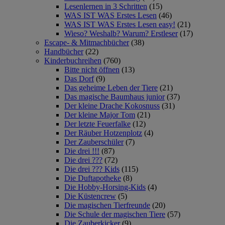
Lesenlernen in 3 Schritten
(15)
WAS IST WAS Erstes Lesen
(46)
WAS IST WAS Erstes Lesen easy!
(21)
Wieso? Weshalb? Warum? Erstleser
(17)
Escape- & Mitmachbücher
(38)
Handbücher
(22)
Kinderbuchreihen
(760)
Bitte nicht öffnen
(13)
Das Dorf
(9)
Das geheime Leben der Tiere
(21)
Das magische Baumhaus junior
(37)
Der kleine Drache Kokosnuss
(31)
Der kleine Major Tom
(21)
Der letzte Feuerfalke
(12)
Der Räuber Hotzenplotz
(4)
Der Zauberschüler
(7)
Die drei !!!
(87)
Die drei ???
(72)
Die drei ??? Kids
(115)
Die Duftapotheke
(8)
Die Hobby-Horsing-Kids
(4)
Die Küstencrew
(5)
Die magischen Tierfreunde
(20)
Die Schule der magischen Tiere
(57)
Die Zauberkicker
(9)