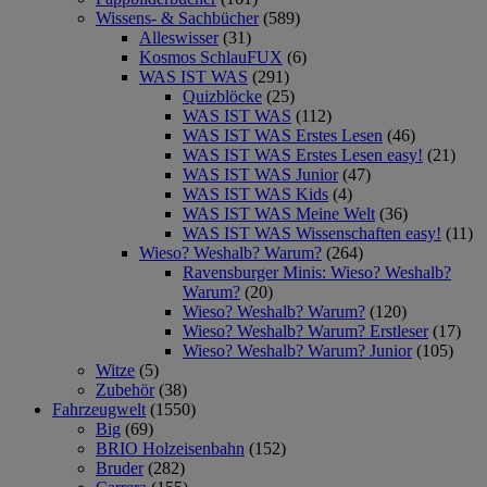
Wissens- & Sachbücher
(589)
Alleswisser
(31)
Kosmos SchlauFUX
(6)
WAS IST WAS
(291)
Quizblöcke
(25)
WAS IST WAS
(112)
WAS IST WAS Erstes Lesen
(46)
WAS IST WAS Erstes Lesen easy!
(21)
WAS IST WAS Junior
(47)
WAS IST WAS Kids
(4)
WAS IST WAS Meine Welt
(36)
WAS IST WAS Wissenschaften easy!
(11)
Wieso? Weshalb? Warum?
(264)
Ravensburger Minis: Wieso? Weshalb?
Warum?
(20)
Wieso? Weshalb? Warum?
(120)
Wieso? Weshalb? Warum? Erstleser
(17)
Wieso? Weshalb? Warum? Junior
(105)
Witze
(5)
Zubehör
(38)
Fahrzeugwelt
(1550)
Big
(69)
BRIO Holzeisenbahn
(152)
Bruder
(282)