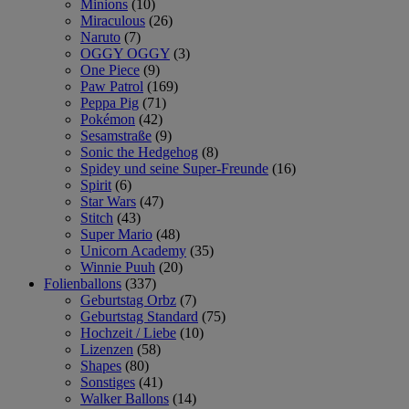
Minions
(10)
Miraculous
(26)
Naruto
(7)
OGGY OGGY
(3)
One Piece
(9)
Paw Patrol
(169)
Peppa Pig
(71)
Pokémon
(42)
Sesamstraße
(9)
Sonic the Hedgehog
(8)
Spidey und seine Super-Freunde
(16)
Spirit
(6)
Star Wars
(47)
Stitch
(43)
Super Mario
(48)
Unicorn Academy
(35)
Winnie Puuh
(20)
Folienballons
(337)
Geburtstag Orbz
(7)
Geburtstag Standard
(75)
Hochzeit / Liebe
(10)
Lizenzen
(58)
Shapes
(80)
Sonstiges
(41)
Walker Ballons
(14)