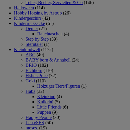
Teller, Becher, Servietten & Co
(146)
Halloween
(114)
Hobby Horsing by Astrup
(26)
Kindergeschirr
(42)
Kinderrucksäcke
(61)
Deuter
(21)
Bauchtaschen
(4)
Step by Step
(39)
Sterntaler
(1)
Kleinkindwelt
(1172)
ABC
(40)
BABY born & Annabell
(24)
BRIO
(182)
Eichhorn
(110)
Fisher-Price
(32)
Goki
(110)
Holztiger Tiere/Figuren
(1)
Haba
(32)
Kleinkind
(4)
Kullerbü
(5)
Little Friends
(6)
Puppen
(9)
Happy People
(30)
Lena/SES
(50)
moses.
(19)