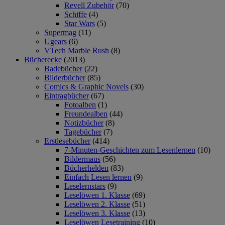
Revell Zubehör
(70)
Schiffe
(4)
Star Wars
(5)
Supermag
(11)
Ugears
(6)
VTech Marble Rush
(8)
Bücherecke
(2013)
Badebücher
(22)
Bilderbücher
(85)
Comics & Graphic Novels
(30)
Eintragbücher
(67)
Fotoalben
(1)
Freundealben
(44)
Notizbücher
(8)
Tagebücher
(7)
Erstlesebücher
(414)
7-Minuten-Geschichten zum Lesenlernen
(10)
Bildermaus
(56)
Bücherhelden
(83)
Einfach Lesen lernen
(9)
Leselernstars
(9)
Leselöwen 1. Klasse
(69)
Leselöwen 2. Klasse
(51)
Leselöwen 3. Klasse
(13)
Leselöwen Lesetraining
(10)