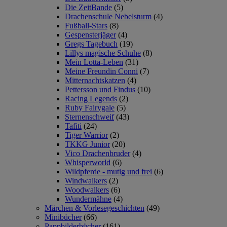
Die ZeitBande
(5)
Drachenschule Nebelsturm
(4)
Fußball-Stars
(8)
Gespensterjäger
(4)
Gregs Tagebuch
(19)
Lillys magische Schuhe
(8)
Mein Lotta-Leben
(31)
Meine Freundin Conni
(7)
Mitternachtskatzen
(4)
Pettersson und Findus
(10)
Racing Legends
(2)
Ruby Fairygale
(5)
Sternenschweif
(43)
Tafiti
(24)
Tiger Warrior
(2)
TKKG Junior
(20)
Vico Drachenbruder
(4)
Whisperworld
(6)
Wildpferde - mutig und frei
(6)
Windwalkers
(2)
Woodwalkers
(6)
Wundermähne
(4)
Märchen & Vorlesegeschichten
(49)
Minibücher
(66)
Pappbilderbücher
(161)