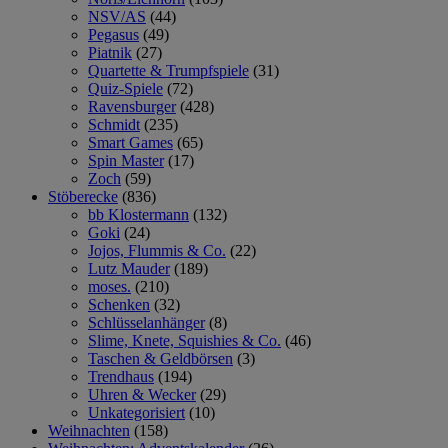
NSV/AS
(44)
Pegasus
(49)
Piatnik
(27)
Quartette & Trumpfspiele
(31)
Quiz-Spiele
(72)
Ravensburger
(428)
Schmidt
(235)
Smart Games
(65)
Spin Master
(17)
Zoch
(59)
Stöberecke
(836)
bb Klostermann
(132)
Goki
(24)
Jojos, Flummis & Co.
(22)
Lutz Mauder
(189)
moses.
(210)
Schenken
(32)
Schlüsselanhänger
(8)
Slime, Knete, Squishies & Co.
(46)
Taschen & Geldbörsen
(3)
Trendhaus
(194)
Uhren & Wecker
(29)
Unkategorisiert
(10)
Weihnachten
(158)