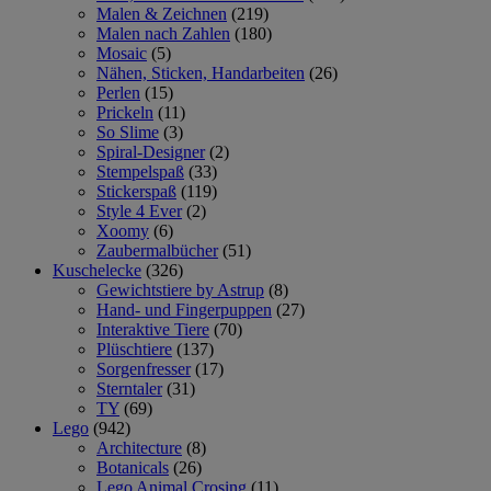
Malen & Zeichnen
(219)
Malen nach Zahlen
(180)
Mosaic
(5)
Nähen, Sticken, Handarbeiten
(26)
Perlen
(15)
Prickeln
(11)
So Slime
(3)
Spiral-Designer
(2)
Stempelspaß
(33)
Stickerspaß
(119)
Style 4 Ever
(2)
Xoomy
(6)
Zaubermalbücher
(51)
Kuschelecke
(326)
Gewichtstiere by Astrup
(8)
Hand- und Fingerpuppen
(27)
Interaktive Tiere
(70)
Plüschtiere
(137)
Sorgenfresser
(17)
Sterntaler
(31)
TY
(69)
Lego
(942)
Architecture
(8)
Botanicals
(26)
Lego Animal Crosing
(11)