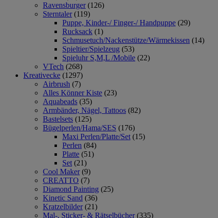
Ravensburger
(126)
Sterntaler
(119)
Puppe, Kinder-/ Finger-/ Handpuppe
(29)
Rucksack
(1)
Schmusetuch/Nackenstütze/Wärmekissen
(14)
Spieltier/Spielzeug
(53)
Spieluhr S,M,L /Mobile
(22)
VTech
(268)
Kreativecke
(1297)
Airbrush
(7)
Alles Könner Kiste
(23)
Aquabeads
(35)
Armbänder, Nägel, Tattoos
(82)
Bastelsets
(125)
Bügelperlen/Hama/SES
(176)
Maxi Perlen/Platte/Set
(15)
Perlen
(84)
Platte
(51)
Set
(21)
Cool Maker
(9)
CREATTO
(7)
Diamond Painting
(25)
Kinetic Sand
(36)
Kratzelbilder
(21)
Mal-, Sticker- & Rätselbücher
(335)