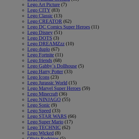
Lego Art Picture
(7)
Lego CITY
(83)
Lego Classic
(13)
Lego CREATOR
(62)
Lego DC Comics Super Heroes
(11)
Lego Disney
(51)
Lego DOTS
(3)
Lego DREAMZzz
(10)
Lego duplo
(67)
Lego Fortnite
(11)
Lego friends
(68)
Lego Gabby´s Dollhouse
(5)
Lego Harry Potter
(33)
Lego Icons
(23)
Lego Jurassic World
(15)
Lego Marvel Super Heroes
(59)
Lego Minecraft
(36)
Lego NINJAGO
(55)
Lego Sonic
(9)
Lego Speed
(33)
Lego STAR WARS
(66)
Lego Super Mario
(17)
Lego TECHNIC
(62)
Lego Wicked
(8)
Olivia Rodrigos
(5)