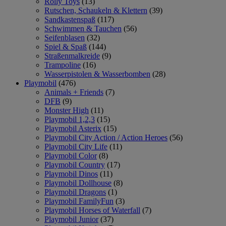
Rolly Toys
(13)
Rutschen, Schaukeln & Klettern
(39)
Sandkastenspaß
(117)
Schwimmen & Tauchen
(56)
Seifenblasen
(32)
Spiel & Spaß
(144)
Straßenmalkreide
(9)
Trampoline
(16)
Wasserpistolen & Wasserbomben
(28)
Playmobil
(476)
Animals + Friends
(7)
DFB
(9)
Monster High
(11)
Playmobil 1,2,3
(15)
Playmobil Asterix
(15)
Playmobil City Action / Action Heroes
(56)
Playmobil City Life
(11)
Playmobil Color
(8)
Playmobil Country
(17)
Playmobil Dinos
(11)
Playmobil Dollhouse
(8)
Playmobil Dragons
(1)
Playmobil FamilyFun
(3)
Playmobil Horses of Waterfall
(7)
Playmobil Junior
(37)