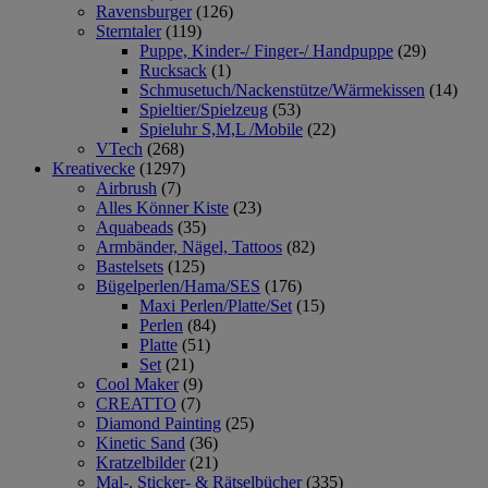
Ravensburger
(126)
Sterntaler
(119)
Puppe, Kinder-/ Finger-/ Handpuppe
(29)
Rucksack
(1)
Schmusetuch/Nackenstütze/Wärmekissen
(14)
Spieltier/Spielzeug
(53)
Spieluhr S,M,L /Mobile
(22)
VTech
(268)
Kreativecke
(1297)
Airbrush
(7)
Alles Könner Kiste
(23)
Aquabeads
(35)
Armbänder, Nägel, Tattoos
(82)
Bastelsets
(125)
Bügelperlen/Hama/SES
(176)
Maxi Perlen/Platte/Set
(15)
Perlen
(84)
Platte
(51)
Set
(21)
Cool Maker
(9)
CREATTO
(7)
Diamond Painting
(25)
Kinetic Sand
(36)
Kratzelbilder
(21)
Mal-, Sticker- & Rätselbücher
(335)