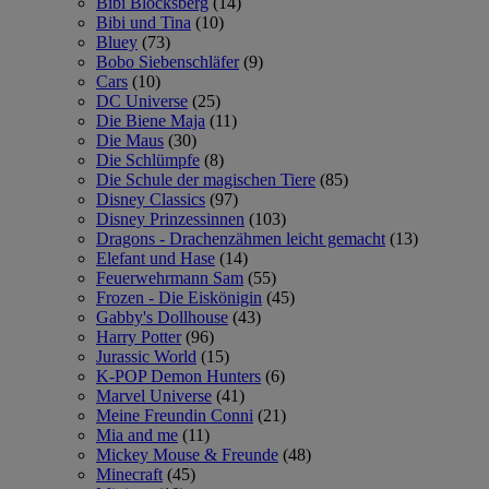
Bibi Blocksberg
(14)
Bibi und Tina
(10)
Bluey
(73)
Bobo Siebenschläfer
(9)
Cars
(10)
DC Universe
(25)
Die Biene Maja
(11)
Die Maus
(30)
Die Schlümpfe
(8)
Die Schule der magischen Tiere
(85)
Disney Classics
(97)
Disney Prinzessinnen
(103)
Dragons - Drachenzähmen leicht gemacht
(13)
Elefant und Hase
(14)
Feuerwehrmann Sam
(55)
Frozen - Die Eiskönigin
(45)
Gabby's Dollhouse
(43)
Harry Potter
(96)
Jurassic World
(15)
K-POP Demon Hunters
(6)
Marvel Universe
(41)
Meine Freundin Conni
(21)
Mia and me
(11)
Mickey Mouse & Freunde
(48)
Minecraft
(45)