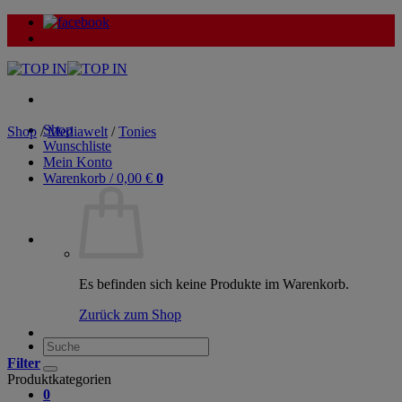
Zum
Inhalt
springen
Shop
Shop
/
Mediawelt
/
Tonies
Wunschliste
Mein Konto
Warenkorb /
0,00
€
0
Es befinden sich keine Produkte im Warenkorb.
Zurück zum Shop
Suche
nach:
Filter
Produktkategorien
0