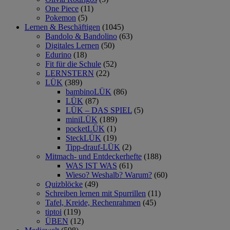
One Piece
(11)
Pokemon
(5)
Lernen & Beschäftigen
(1045)
Bandolo & Bandolino
(63)
Digitales Lernen
(50)
Edurino
(18)
Fit für die Schule
(52)
LERNSTERN
(22)
LÜK
(389)
bambinoLÜK
(86)
LÜK
(87)
LÜK – DAS SPIEL
(5)
miniLÜK
(189)
pocketLÜK
(1)
SteckLÜK
(19)
Tipp-drauf-LÜK
(2)
Mitmach- und Entdeckerhefte
(188)
WAS IST WAS
(61)
Wieso? Weshalb? Warum?
(60)
Quizblöcke
(49)
Schreiben lernen mit Spurrillen
(11)
Tafel, Kreide, Rechenrahmen
(45)
tiptoi
(119)
ÜBEN
(12)