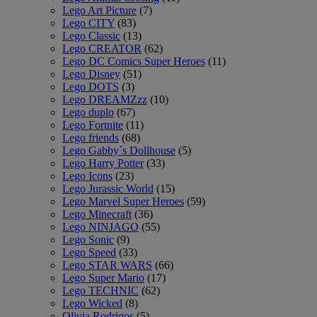
Lego Art Picture
(7)
Lego CITY
(83)
Lego Classic
(13)
Lego CREATOR
(62)
Lego DC Comics Super Heroes
(11)
Lego Disney
(51)
Lego DOTS
(3)
Lego DREAMZzz
(10)
Lego duplo
(67)
Lego Fortnite
(11)
Lego friends
(68)
Lego Gabby´s Dollhouse
(5)
Lego Harry Potter
(33)
Lego Icons
(23)
Lego Jurassic World
(15)
Lego Marvel Super Heroes
(59)
Lego Minecraft
(36)
Lego NINJAGO
(55)
Lego Sonic
(9)
Lego Speed
(33)
Lego STAR WARS
(66)
Lego Super Mario
(17)
Lego TECHNIC
(62)
Lego Wicked
(8)
Olivia Rodrigos
(5)