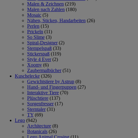
Malen & Zeichnen
(219)
Malen nach Zahlen
(180)
Mosaic
(5)
Nähen, Sticken, Handarbeiten
(26)
Perlen
(15)
Prickeln
(11)
So Slime
(3)
Spiral-Designer
(2)
Stempelspaß
(33)
Stickerspaß
(119)
Style 4 Ever
(2)
Xoomy
(6)
Zaubermalbücher
(51)
Kuschelecke
(326)
Gewichtstiere by Astrup
(8)
Hand- und Fingerpuppen
(27)
Interaktive Tiere
(70)
Plüschtiere
(137)
Sorgenfresser
(17)
Sterntaler
(31)
TY
(69)
Lego
(942)
Architecture
(8)
Botanicals
(26)
Lego Animal Crosing
(11)