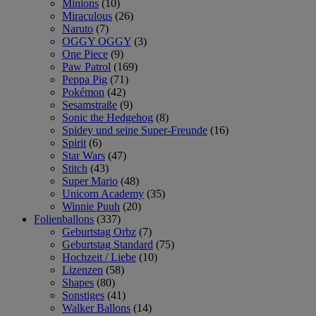
Minions
(10)
Miraculous
(26)
Naruto
(7)
OGGY OGGY
(3)
One Piece
(9)
Paw Patrol
(169)
Peppa Pig
(71)
Pokémon
(42)
Sesamstraße
(9)
Sonic the Hedgehog
(8)
Spidey und seine Super-Freunde
(16)
Spirit
(6)
Star Wars
(47)
Stitch
(43)
Super Mario
(48)
Unicorn Academy
(35)
Winnie Puuh
(20)
Folienballons
(337)
Geburtstag Orbz
(7)
Geburtstag Standard
(75)
Hochzeit / Liebe
(10)
Lizenzen
(58)
Shapes
(80)
Sonstiges
(41)
Walker Ballons
(14)