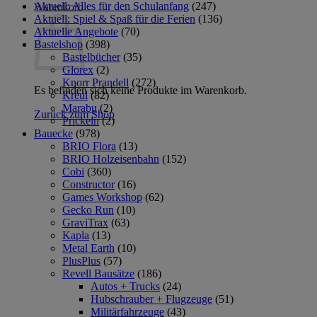
Aktuell: Alles für den Schulanfang
(247)
Warenkorb
Aktuell: Spiel & Spaß für die Ferien
(136)
Aktuelle Angebote
(70)
Bastelshop
(398)
Bastelbücher
(35)
Glorex
(2)
Knorr Prandell
(272)
Es befinden sich keine Produkte im Warenkorb.
Kreul
(82)
Marabu
(2)
Zurück zum Shop
Prickeln
(2)
Bauecke
(978)
BRIO Flora
(13)
BRIO Holzeisenbahn
(152)
Cobi
(360)
Constructor
(16)
Games Workshop
(62)
Gecko Run
(10)
GraviTrax
(63)
Kapla
(13)
Metal Earth
(10)
PlusPlus
(57)
Revell Bausätze
(186)
Autos + Trucks
(24)
Hubschrauber + Flugzeuge
(51)
Militärfahrzeuge
(43)