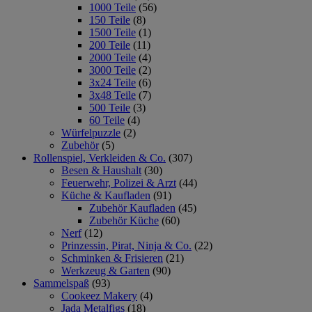
1000 Teile
(56)
150 Teile
(8)
1500 Teile
(1)
200 Teile
(11)
2000 Teile
(4)
3000 Teile
(2)
3x24 Teile
(6)
3x48 Teile
(7)
500 Teile
(3)
60 Teile
(4)
Würfelpuzzle
(2)
Zubehör
(5)
Rollenspiel, Verkleiden & Co.
(307)
Besen & Haushalt
(30)
Feuerwehr, Polizei & Arzt
(44)
Küche & Kaufladen
(91)
Zubehör Kaufladen
(45)
Zubehör Küche
(60)
Nerf
(12)
Prinzessin, Pirat, Ninja & Co.
(22)
Schminken & Frisieren
(21)
Werkzeug & Garten
(90)
Sammelspaß
(93)
Cookeez Makery
(4)
Jada Metalfigs
(18)