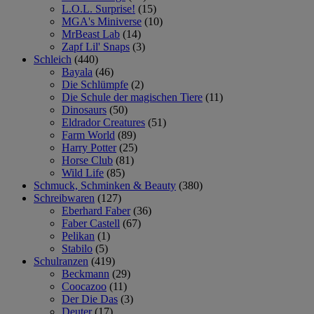
L.O.L. Surprise!
(15)
MGA's Miniverse
(10)
MrBeast Lab
(14)
Zapf Lil' Snaps
(3)
Schleich
(440)
Bayala
(46)
Die Schlümpfe
(2)
Die Schule der magischen Tiere
(11)
Dinosaurs
(50)
Eldrador Creatures
(51)
Farm World
(89)
Harry Potter
(25)
Horse Club
(81)
Wild Life
(85)
Schmuck, Schminken & Beauty
(380)
Schreibwaren
(127)
Eberhard Faber
(36)
Faber Castell
(67)
Pelikan
(1)
Stabilo
(5)
Schulranzen
(419)
Beckmann
(29)
Coocazoo
(11)
Der Die Das
(3)
Deuter
(17)