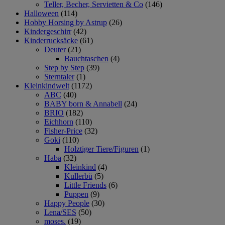
Teller, Becher, Servietten & Co
(146)
Halloween
(114)
Hobby Horsing by Astrup
(26)
Kindergeschirr
(42)
Kinderrucksäcke
(61)
Deuter
(21)
Bauchtaschen
(4)
Step by Step
(39)
Sterntaler
(1)
Kleinkindwelt
(1172)
ABC
(40)
BABY born & Annabell
(24)
BRIO
(182)
Eichhorn
(110)
Fisher-Price
(32)
Goki
(110)
Holztiger Tiere/Figuren
(1)
Haba
(32)
Kleinkind
(4)
Kullerbü
(5)
Little Friends
(6)
Puppen
(9)
Happy People
(30)
Lena/SES
(50)
moses.
(19)