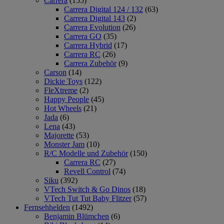
Carrera
(155)
Carrera Digital 124 / 132
(63)
Carrera Digital 143
(2)
Carrera Evolution
(26)
Carrera GO
(35)
Carrera Hybrid
(17)
Carrera RC
(26)
Carrera Zubehör
(9)
Carson
(14)
Dickie Toys
(122)
FleXtreme
(2)
Happy People
(45)
Hot Wheels
(21)
Jada
(6)
Lena
(43)
Majorette
(53)
Monster Jam
(10)
R/C Modelle und Zubehör
(150)
Carrera RC
(27)
Revell Control
(74)
Siku
(392)
VTech Switch & Go Dinos
(18)
VTech Tut Tut Baby Flitzer
(57)
Fernsehhelden
(1492)
Benjamin Blümchen
(6)