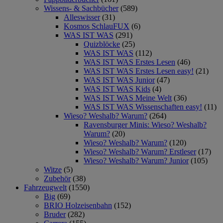
Wissens- & Sachbücher
(589)
Alleswisser
(31)
Kosmos SchlauFUX
(6)
WAS IST WAS
(291)
Quizblöcke
(25)
WAS IST WAS
(112)
WAS IST WAS Erstes Lesen
(46)
WAS IST WAS Erstes Lesen easy!
(21)
WAS IST WAS Junior
(47)
WAS IST WAS Kids
(4)
WAS IST WAS Meine Welt
(36)
WAS IST WAS Wissenschaften easy!
(11)
Wieso? Weshalb? Warum?
(264)
Ravensburger Minis: Wieso? Weshalb?
Warum?
(20)
Wieso? Weshalb? Warum?
(120)
Wieso? Weshalb? Warum? Erstleser
(17)
Wieso? Weshalb? Warum? Junior
(105)
Witze
(5)
Zubehör
(38)
Fahrzeugwelt
(1550)
Big
(69)
BRIO Holzeisenbahn
(152)
Bruder
(282)