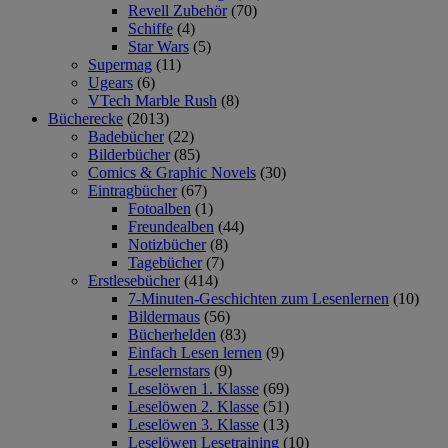
Revell Zubehör
(70)
Schiffe
(4)
Star Wars
(5)
Supermag
(11)
Ugears
(6)
VTech Marble Rush
(8)
Bücherecke
(2013)
Badebücher
(22)
Bilderbücher
(85)
Comics & Graphic Novels
(30)
Eintragbücher
(67)
Fotoalben
(1)
Freundealben
(44)
Notizbücher
(8)
Tagebücher
(7)
Erstlesebücher
(414)
7-Minuten-Geschichten zum Lesenlernen
(10)
Bildermaus
(56)
Bücherhelden
(83)
Einfach Lesen lernen
(9)
Leselernstars
(9)
Leselöwen 1. Klasse
(69)
Leselöwen 2. Klasse
(51)
Leselöwen 3. Klasse
(13)
Leselöwen Lesetraining
(10)