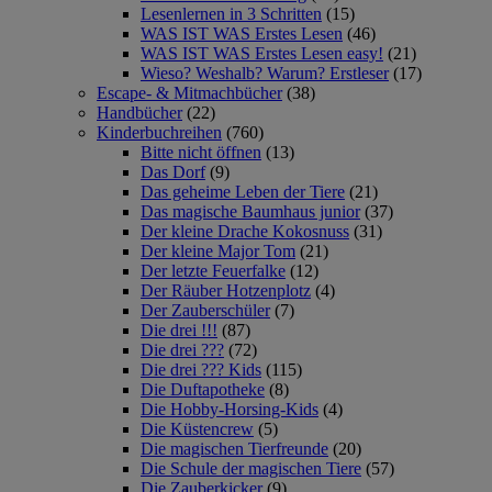
Lesenlernen in 3 Schritten
(15)
WAS IST WAS Erstes Lesen
(46)
WAS IST WAS Erstes Lesen easy!
(21)
Wieso? Weshalb? Warum? Erstleser
(17)
Escape- & Mitmachbücher
(38)
Handbücher
(22)
Kinderbuchreihen
(760)
Bitte nicht öffnen
(13)
Das Dorf
(9)
Das geheime Leben der Tiere
(21)
Das magische Baumhaus junior
(37)
Der kleine Drache Kokosnuss
(31)
Der kleine Major Tom
(21)
Der letzte Feuerfalke
(12)
Der Räuber Hotzenplotz
(4)
Der Zauberschüler
(7)
Die drei !!!
(87)
Die drei ???
(72)
Die drei ??? Kids
(115)
Die Duftapotheke
(8)
Die Hobby-Horsing-Kids
(4)
Die Küstencrew
(5)
Die magischen Tierfreunde
(20)
Die Schule der magischen Tiere
(57)
Die Zauberkicker
(9)