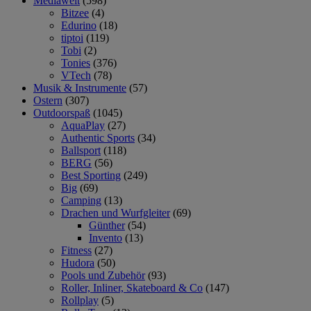
Mediawelt
(598)
Bitzee
(4)
Edurino
(18)
tiptoi
(119)
Tobi
(2)
Tonies
(376)
VTech
(78)
Musik & Instrumente
(57)
Ostern
(307)
Outdoorspaß
(1045)
AquaPlay
(27)
Authentic Sports
(34)
Ballsport
(118)
BERG
(56)
Best Sporting
(249)
Big
(69)
Camping
(13)
Drachen und Wurfgleiter
(69)
Günther
(54)
Invento
(13)
Fitness
(27)
Hudora
(50)
Pools und Zubehör
(93)
Roller, Inliner, Skateboard & Co
(147)
Rollplay
(5)