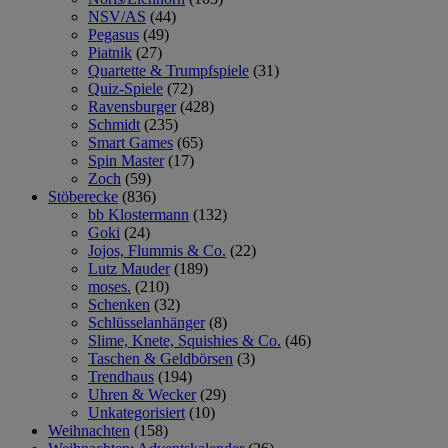
NSV/AS
(44)
Pegasus
(49)
Piatnik
(27)
Quartette & Trumpfspiele
(31)
Quiz-Spiele
(72)
Ravensburger
(428)
Schmidt
(235)
Smart Games
(65)
Spin Master
(17)
Zoch
(59)
Stöberecke
(836)
bb Klostermann
(132)
Goki
(24)
Jojos, Flummis & Co.
(22)
Lutz Mauder
(189)
moses.
(210)
Schenken
(32)
Schlüsselanhänger
(8)
Slime, Knete, Squishies & Co.
(46)
Taschen & Geldbörsen
(3)
Trendhaus
(194)
Uhren & Wecker
(29)
Unkategorisiert
(10)
Weihnachten
(158)