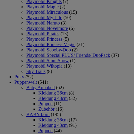
Playmobil Knights
(7)
Playmobil Magic
(2)
Playmobil Miraculous
(15)
Playmobil My Life
(50)
Playmobil Naruto
(3)
Playmobil Novelmore
(6)
Playmobil Pirates
(13)
Playmobil Princess
(5)
Playmobil Princess Magic
(21)
Playmobil Scooby-Doo
(2)
Playmobil Special PLUS/ Friends/ DuoPack
(37)
Playmobil Stunt Show
(1)
Playmobil Wiltopia
(13)
Sky Trails
(8)
Puky
(52)
Puppenwelt
(541)
Baby Annabell
(62)
Kleidung 36cm
(8)
Kleidung 43cm
(32)
Puppen
(11)
Zubehör
(16)
BABY born
(195)
Kleidung 36cm
(17)
Kleidung 43cm
(91)
Puppen
(44)