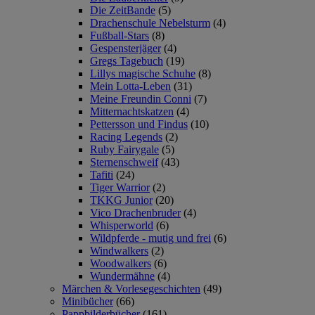
Die ZeitBande
(5)
Drachenschule Nebelsturm
(4)
Fußball-Stars
(8)
Gespensterjäger
(4)
Gregs Tagebuch
(19)
Lillys magische Schuhe
(8)
Mein Lotta-Leben
(31)
Meine Freundin Conni
(7)
Mitternachtskatzen
(4)
Pettersson und Findus
(10)
Racing Legends
(2)
Ruby Fairygale
(5)
Sternenschweif
(43)
Tafiti
(24)
Tiger Warrior
(2)
TKKG Junior
(20)
Vico Drachenbruder
(4)
Whisperworld
(6)
Wildpferde - mutig und frei
(6)
Windwalkers
(2)
Woodwalkers
(6)
Wundermähne
(4)
Märchen & Vorlesegeschichten
(49)
Minibücher
(66)
Pappbilderbücher
(161)