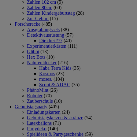
Zahlen 102 cm
(5)
Zahlen 80cm
(60)
Zahlen Kindergeburtstag
(28)
Zur Geburt
(15)
Forscherecke
(485)
Ausgrabungssets
(38)
Detektivausrüstung
(57)
Die drei ???
(40)
Experimentierkästen
(111)
Glibbi
(13)
Hex Bots
(10)
Naturentdecker
(216)
Haba Terra Kids
(35)
Kosmos
(23)
moses.
(104)
Scout & ADAC
(35)
PhänoMint
(26)
Roboter
(70)
Zauberschule
(10)
Geburtstagsparty
(405)
Einladungskarten
(24)
Geburtstagskerzen & -kränze
(54)
Latexballons
(71)
Partydeko
(140)
Spielideen & Partygeschenke
(59)