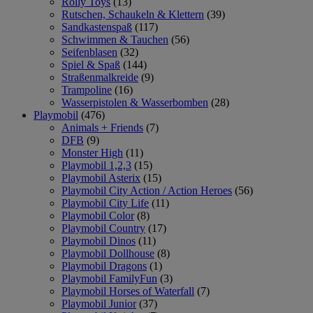
Rolly Toys
(13)
Rutschen, Schaukeln & Klettern
(39)
Sandkastenspaß
(117)
Schwimmen & Tauchen
(56)
Seifenblasen
(32)
Spiel & Spaß
(144)
Straßenmalkreide
(9)
Trampoline
(16)
Wasserpistolen & Wasserbomben
(28)
Playmobil
(476)
Animals + Friends
(7)
DFB
(9)
Monster High
(11)
Playmobil 1,2,3
(15)
Playmobil Asterix
(15)
Playmobil City Action / Action Heroes
(56)
Playmobil City Life
(11)
Playmobil Color
(8)
Playmobil Country
(17)
Playmobil Dinos
(11)
Playmobil Dollhouse
(8)
Playmobil Dragons
(1)
Playmobil FamilyFun
(3)
Playmobil Horses of Waterfall
(7)
Playmobil Junior
(37)