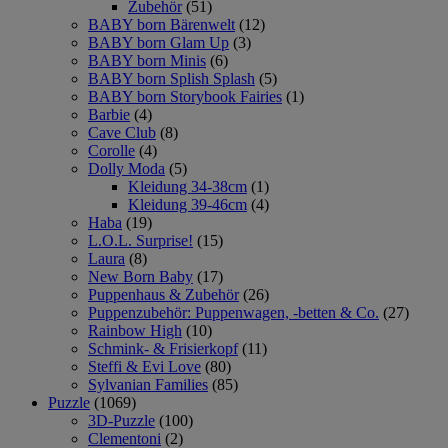
Zubehör
(51)
BABY born Bärenwelt
(12)
BABY born Glam Up
(3)
BABY born Minis
(6)
BABY born Splish Splash
(5)
BABY born Storybook Fairies
(1)
Barbie
(4)
Cave Club
(8)
Corolle
(4)
Dolly Moda
(5)
Kleidung 34-38cm
(1)
Kleidung 39-46cm
(4)
Haba
(19)
L.O.L. Surprise!
(15)
Laura
(8)
New Born Baby
(17)
Puppenhaus & Zubehör
(26)
Puppenzubehör: Puppenwagen, -betten & Co.
(27)
Rainbow High
(10)
Schmink- & Frisierkopf
(11)
Steffi & Evi Love
(80)
Sylvanian Families
(85)
Puzzle
(1069)
3D-Puzzle
(100)
Clementoni
(2)