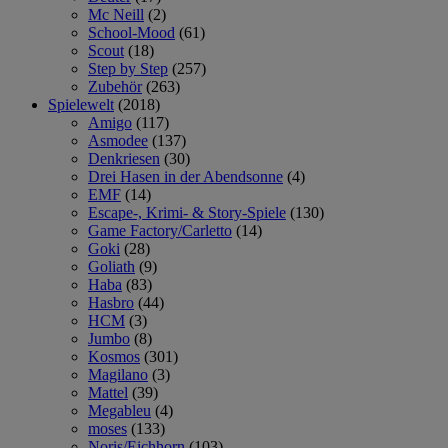
Mc Neill
(2)
School-Mood
(61)
Scout
(18)
Step by Step
(257)
Zubehör
(263)
Spielewelt
(2018)
Amigo
(117)
Asmodee
(137)
Denkriesen
(30)
Drei Hasen in der Abendsonne
(4)
EMF
(14)
Escape-, Krimi- & Story-Spiele
(130)
Game Factory/Carletto
(14)
Goki
(28)
Goliath
(9)
Haba
(83)
Hasbro
(44)
HCM
(3)
Jumbo
(8)
Kosmos
(301)
Magilano
(3)
Mattel
(39)
Megableu
(4)
moses
(133)
Noris/Eichhorn
(103)