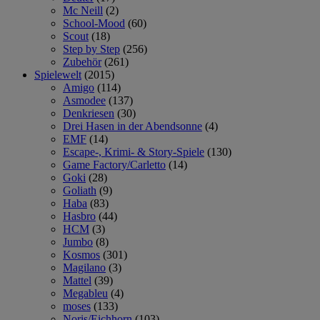
Mc Neill
(2)
School-Mood
(60)
Scout
(18)
Step by Step
(256)
Zubehör
(261)
Spielewelt
(2015)
Amigo
(114)
Asmodee
(137)
Denkriesen
(30)
Drei Hasen in der Abendsonne
(4)
EMF
(14)
Escape-, Krimi- & Story-Spiele
(130)
Game Factory/Carletto
(14)
Goki
(28)
Goliath
(9)
Haba
(83)
Hasbro
(44)
HCM
(3)
Jumbo
(8)
Kosmos
(301)
Magilano
(3)
Mattel
(39)
Megableu
(4)
moses
(133)
Noris/Eichhorn
(103)