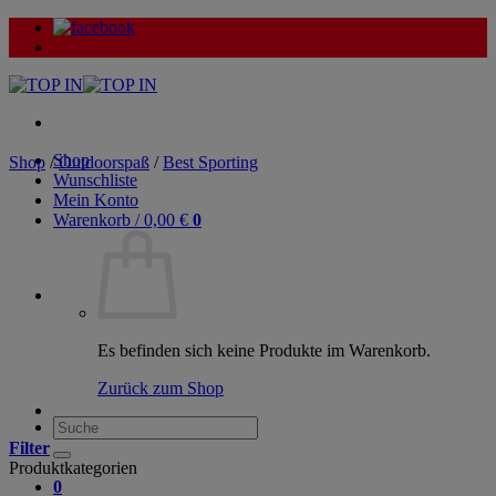
Zum
Inhalt
springen
Shop
Shop
/
Outdoorspaß
/
Best Sporting
Wunschliste
Mein Konto
Warenkorb /
0,00
€
0
Es befinden sich keine Produkte im Warenkorb.
Zurück zum Shop
Suche
nach:
Filter
Produktkategorien
0