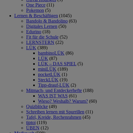
One Piece
(11)
Pokemon
(5)
Lernen & Beschäftigen
(1045)
Bandolo & Bandolino
(63)
Digitales Lernen
(50)
Edurino
(18)
Fit für die Schule
(52)
LERNSTERN
(22)
LÜK
(389)
bambinoLÜK
(86)
LÜK
(87)
LÜK – DAS SPIEL
(5)
miniLÜK
(189)
pocketLÜK
(1)
SteckLÜK
(19)
Tipp-drauf-LÜK
(2)
Mitmach- und Entdeckerhefte
(188)
WAS IST WAS
(61)
Wieso? Weshalb? Warum?
(60)
Quizblöcke
(49)
Schreiben lernen mit Spurrillen
(11)
Tafel, Kreide, Rechenrahmen
(45)
tiptoi
(119)
ÜBEN
(12)