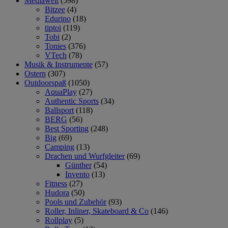
Mediawelt
(598)
Bitzee
(4)
Edurino
(18)
tiptoi
(119)
Tobi
(2)
Tonies
(376)
VTech
(78)
Musik & Instrumente
(57)
Ostern
(307)
Outdoorspaß
(1050)
AquaPlay
(27)
Authentic Sports
(34)
Ballsport
(118)
BERG
(56)
Best Sporting
(248)
Big
(69)
Camping
(13)
Drachen und Wurfgleiter
(69)
Günther
(54)
Invento
(13)
Fitness
(27)
Hudora
(50)
Pools und Zubehör
(93)
Roller, Inliner, Skateboard & Co
(146)
Rollplay
(5)