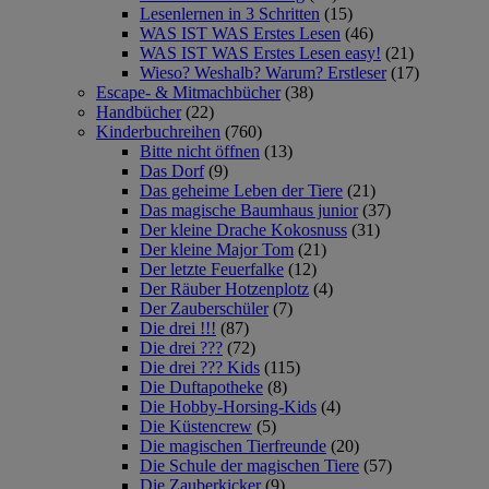
Lesenlernen in 3 Schritten
(15)
WAS IST WAS Erstes Lesen
(46)
WAS IST WAS Erstes Lesen easy!
(21)
Wieso? Weshalb? Warum? Erstleser
(17)
Escape- & Mitmachbücher
(38)
Handbücher
(22)
Kinderbuchreihen
(760)
Bitte nicht öffnen
(13)
Das Dorf
(9)
Das geheime Leben der Tiere
(21)
Das magische Baumhaus junior
(37)
Der kleine Drache Kokosnuss
(31)
Der kleine Major Tom
(21)
Der letzte Feuerfalke
(12)
Der Räuber Hotzenplotz
(4)
Der Zauberschüler
(7)
Die drei !!!
(87)
Die drei ???
(72)
Die drei ??? Kids
(115)
Die Duftapotheke
(8)
Die Hobby-Horsing-Kids
(4)
Die Küstencrew
(5)
Die magischen Tierfreunde
(20)
Die Schule der magischen Tiere
(57)
Die Zauberkicker
(9)