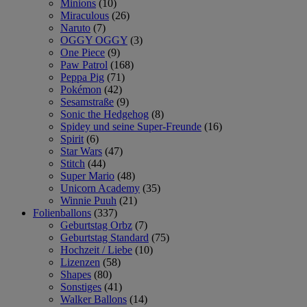
Minions
(10)
Miraculous
(26)
Naruto
(7)
OGGY OGGY
(3)
One Piece
(9)
Paw Patrol
(168)
Peppa Pig
(71)
Pokémon
(42)
Sesamstraße
(9)
Sonic the Hedgehog
(8)
Spidey und seine Super-Freunde
(16)
Spirit
(6)
Star Wars
(47)
Stitch
(44)
Super Mario
(48)
Unicorn Academy
(35)
Winnie Puuh
(21)
Folienballons
(337)
Geburtstag Orbz
(7)
Geburtstag Standard
(75)
Hochzeit / Liebe
(10)
Lizenzen
(58)
Shapes
(80)
Sonstiges
(41)
Walker Ballons
(14)