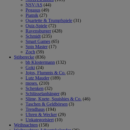
NSV/AS
(44)
Pegasus
(49)
Piatnik
(27)
Quartette & Trumpfspiele
(31)
Quiz-Spiele
(72)
Ravensburger
(428)
Schmidt
(235)
Smart Games
(65)
Spin Master
(17)
Zoch
(59)
Stöberecke
(836)
bb Klostermann
(132)
Goki
(24)
Jojos, Flummis & Co.
(22)
Lutz Mauder
(189)
moses.
(210)
Schenken
(32)
Schlüsselanhänger
(8)
Slime, Knete, Squishies & Co.
(46)
Taschen & Geldbörsen
(3)
Trendhaus
(194)
Uhren & Wecker
(29)
Unkategorisiert
(10)
Weihnachten
(158)