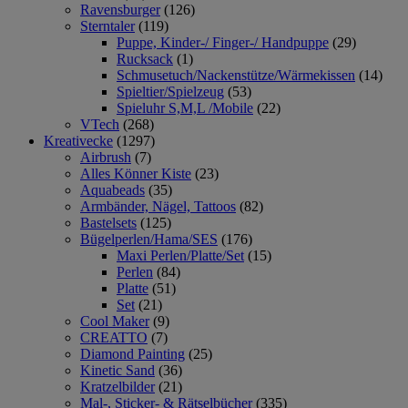
Ravensburger
(126)
Sterntaler
(119)
Puppe, Kinder-/ Finger-/ Handpuppe
(29)
Rucksack
(1)
Schmusetuch/Nackenstütze/Wärmekissen
(14)
Spieltier/Spielzeug
(53)
Spieluhr S,M,L /Mobile
(22)
VTech
(268)
Kreativecke
(1297)
Airbrush
(7)
Alles Könner Kiste
(23)
Aquabeads
(35)
Armbänder, Nägel, Tattoos
(82)
Bastelsets
(125)
Bügelperlen/Hama/SES
(176)
Maxi Perlen/Platte/Set
(15)
Perlen
(84)
Platte
(51)
Set
(21)
Cool Maker
(9)
CREATTO
(7)
Diamond Painting
(25)
Kinetic Sand
(36)
Kratzelbilder
(21)
Mal-, Sticker- & Rätselbücher
(335)