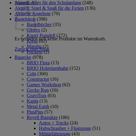
Aktuell: Alles für den Schulanfang
(248)
Warenkorb
Aktuell: Spiel & Spaß für die Ferien
(136)
Aktuelle Angebote
(70)
Bastelshop
(398)
Bastelbücher
(35)
Glorex
(2)
Knorr Prandell
(272)
Es befinden sich keine Produkte im Warenkorb.
Kreul
(82)
Marabu
(2)
Zurück zum Shop
Prickeln
(2)
Bauecke
(978)
BRIO Flora
(13)
BRIO Holzeisenbahn
(152)
Cobi
(360)
Constructor
(16)
Games Workshop
(62)
Gecko Run
(10)
GraviTrax
(63)
Kapla
(13)
Metal Earth
(10)
PlusPlus
(57)
Revell Bausätze
(186)
Autos + Trucks
(24)
Hubschrauber + Flugzeuge
(51)
Militärfahrzeuge
(43)