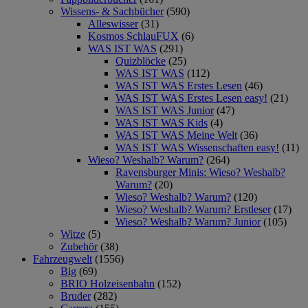
Wissens- & Sachbücher
(590)
Alleswisser
(31)
Kosmos SchlauFUX
(6)
WAS IST WAS
(291)
Quizblöcke
(25)
WAS IST WAS
(112)
WAS IST WAS Erstes Lesen
(46)
WAS IST WAS Erstes Lesen easy!
(21)
WAS IST WAS Junior
(47)
WAS IST WAS Kids
(4)
WAS IST WAS Meine Welt
(36)
WAS IST WAS Wissenschaften easy!
(11)
Wieso? Weshalb? Warum?
(264)
Ravensburger Minis: Wieso? Weshalb?
Warum?
(20)
Wieso? Weshalb? Warum?
(120)
Wieso? Weshalb? Warum? Erstleser
(17)
Wieso? Weshalb? Warum? Junior
(105)
Witze
(5)
Zubehör
(38)
Fahrzeugwelt
(1556)
Big
(69)
BRIO Holzeisenbahn
(152)
Bruder
(282)