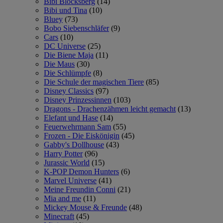
Bibi Blocksberg
(14)
Bibi und Tina
(10)
Bluey
(73)
Bobo Siebenschläfer
(9)
Cars
(10)
DC Universe
(25)
Die Biene Maja
(11)
Die Maus
(30)
Die Schlümpfe
(8)
Die Schule der magischen Tiere
(85)
Disney Classics
(97)
Disney Prinzessinnen
(103)
Dragons - Drachenzähmen leicht gemacht
(13)
Elefant und Hase
(14)
Feuerwehrmann Sam
(55)
Frozen - Die Eiskönigin
(45)
Gabby's Dollhouse
(43)
Harry Potter
(96)
Jurassic World
(15)
K-POP Demon Hunters
(6)
Marvel Universe
(41)
Meine Freundin Conni
(21)
Mia and me
(11)
Mickey Mouse & Freunde
(48)
Minecraft
(45)