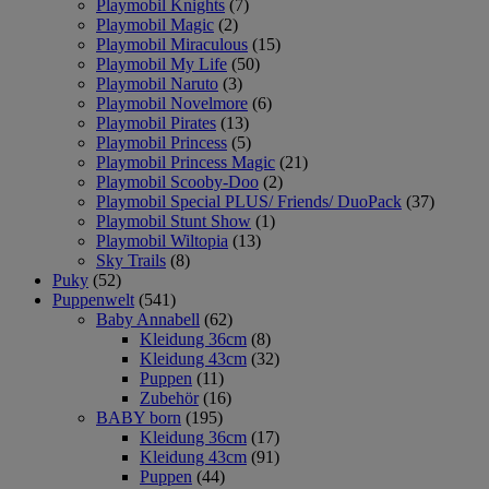
Playmobil Knights
(7)
Playmobil Magic
(2)
Playmobil Miraculous
(15)
Playmobil My Life
(50)
Playmobil Naruto
(3)
Playmobil Novelmore
(6)
Playmobil Pirates
(13)
Playmobil Princess
(5)
Playmobil Princess Magic
(21)
Playmobil Scooby-Doo
(2)
Playmobil Special PLUS/ Friends/ DuoPack
(37)
Playmobil Stunt Show
(1)
Playmobil Wiltopia
(13)
Sky Trails
(8)
Puky
(52)
Puppenwelt
(541)
Baby Annabell
(62)
Kleidung 36cm
(8)
Kleidung 43cm
(32)
Puppen
(11)
Zubehör
(16)
BABY born
(195)
Kleidung 36cm
(17)
Kleidung 43cm
(91)
Puppen
(44)