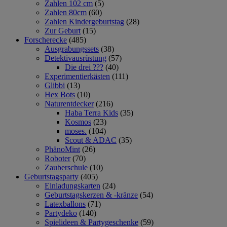
Zahlen 102 cm
(5)
Zahlen 80cm
(60)
Zahlen Kindergeburtstag
(28)
Zur Geburt
(15)
Forscherecke
(485)
Ausgrabungssets
(38)
Detektivausrüstung
(57)
Die drei ???
(40)
Experimentierkästen
(111)
Glibbi
(13)
Hex Bots
(10)
Naturentdecker
(216)
Haba Terra Kids
(35)
Kosmos
(23)
moses.
(104)
Scout & ADAC
(35)
PhänoMint
(26)
Roboter
(70)
Zauberschule
(10)
Geburtstagsparty
(405)
Einladungskarten
(24)
Geburtstagskerzen & -kränze
(54)
Latexballons
(71)
Partydeko
(140)
Spielideen & Partygeschenke
(59)