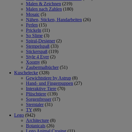
Malen & Zeichnen
(219)
Malen nach Zahlen
(180)
Mosaic
(5)
Nähen, Sticken, Handarbeiten
(26)
Perlen
(15)
Prickeln
(11)
So Slime
(3)
Spiral-Designer
(2)
Stempelspaß
(33)
Stickerspaß
(119)
Style 4 Ever
(2)
Xoomy
(6)
Zaubermalbücher
(51)
Kuschelecke
(328)
Gewichtstiere by Astrup
(8)
Hand- und Fingerpuppen
(27)
Interaktive Tiere
(70)
Plüschtiere
(139)
Sorgenfresser
(17)
Sterntaler
(31)
TY
(69)
Lego
(942)
Architecture
(8)
Botanicals
(26)
Lego Animal Crosing
(11)