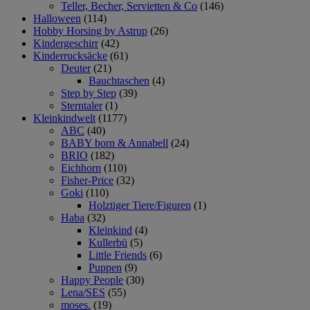
Teller, Becher, Servietten & Co
(146)
Halloween
(114)
Hobby Horsing by Astrup
(26)
Kindergeschirr
(42)
Kinderrucksäcke
(61)
Deuter
(21)
Bauchtaschen
(4)
Step by Step
(39)
Sterntaler
(1)
Kleinkindwelt
(1177)
ABC
(40)
BABY born & Annabell
(24)
BRIO
(182)
Eichhorn
(110)
Fisher-Price
(32)
Goki
(110)
Holztiger Tiere/Figuren
(1)
Haba
(32)
Kleinkind
(4)
Kullerbü
(5)
Little Friends
(6)
Puppen
(9)
Happy People
(30)
Lena/SES
(55)
moses.
(19)