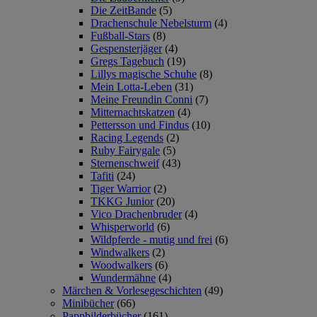
Die ZeitBande
(5)
Drachenschule Nebelsturm
(4)
Fußball-Stars
(8)
Gespensterjäger
(4)
Gregs Tagebuch
(19)
Lillys magische Schuhe
(8)
Mein Lotta-Leben
(31)
Meine Freundin Conni
(7)
Mitternachtskatzen
(4)
Pettersson und Findus
(10)
Racing Legends
(2)
Ruby Fairygale
(5)
Sternenschweif
(43)
Tafiti
(24)
Tiger Warrior
(2)
TKKG Junior
(20)
Vico Drachenbruder
(4)
Whisperworld
(6)
Wildpferde - mutig und frei
(6)
Windwalkers
(2)
Woodwalkers
(6)
Wundermähne
(4)
Märchen & Vorlesegeschichten
(49)
Minibücher
(66)
Pappbilderbücher
(161)