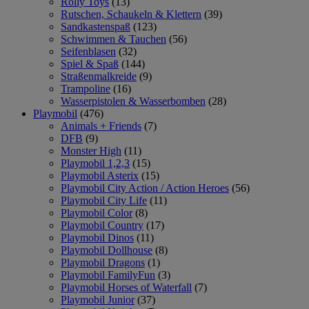
Rolly Toys
(13)
Rutschen, Schaukeln & Klettern
(39)
Sandkastenspaß
(123)
Schwimmen & Tauchen
(56)
Seifenblasen
(32)
Spiel & Spaß
(144)
Straßenmalkreide
(9)
Trampoline
(16)
Wasserpistolen & Wasserbomben
(28)
Playmobil
(476)
Animals + Friends
(7)
DFB
(9)
Monster High
(11)
Playmobil 1,2,3
(15)
Playmobil Asterix
(15)
Playmobil City Action / Action Heroes
(56)
Playmobil City Life
(11)
Playmobil Color
(8)
Playmobil Country
(17)
Playmobil Dinos
(11)
Playmobil Dollhouse
(8)
Playmobil Dragons
(1)
Playmobil FamilyFun
(3)
Playmobil Horses of Waterfall
(7)
Playmobil Junior
(37)