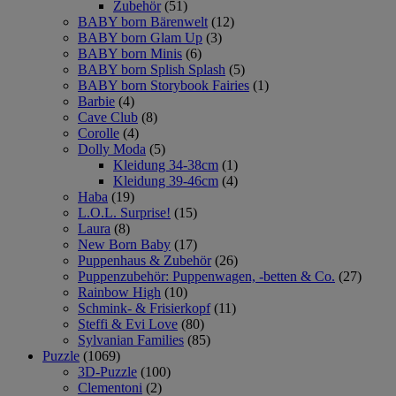
Zubehör
(51)
BABY born Bärenwelt
(12)
BABY born Glam Up
(3)
BABY born Minis
(6)
BABY born Splish Splash
(5)
BABY born Storybook Fairies
(1)
Barbie
(4)
Cave Club
(8)
Corolle
(4)
Dolly Moda
(5)
Kleidung 34-38cm
(1)
Kleidung 39-46cm
(4)
Haba
(19)
L.O.L. Surprise!
(15)
Laura
(8)
New Born Baby
(17)
Puppenhaus & Zubehör
(26)
Puppenzubehör: Puppenwagen, -betten & Co.
(27)
Rainbow High
(10)
Schmink- & Frisierkopf
(11)
Steffi & Evi Love
(80)
Sylvanian Families
(85)
Puzzle
(1069)
3D-Puzzle
(100)
Clementoni
(2)