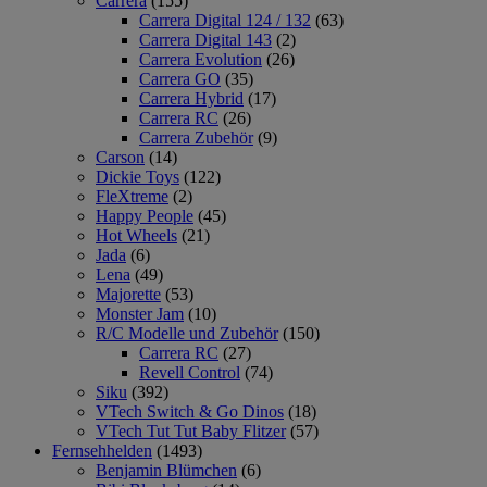
Carrera
(155)
Carrera Digital 124 / 132
(63)
Carrera Digital 143
(2)
Carrera Evolution
(26)
Carrera GO
(35)
Carrera Hybrid
(17)
Carrera RC
(26)
Carrera Zubehör
(9)
Carson
(14)
Dickie Toys
(122)
FleXtreme
(2)
Happy People
(45)
Hot Wheels
(21)
Jada
(6)
Lena
(49)
Majorette
(53)
Monster Jam
(10)
R/C Modelle und Zubehör
(150)
Carrera RC
(27)
Revell Control
(74)
Siku
(392)
VTech Switch & Go Dinos
(18)
VTech Tut Tut Baby Flitzer
(57)
Fernsehhelden
(1493)
Benjamin Blümchen
(6)