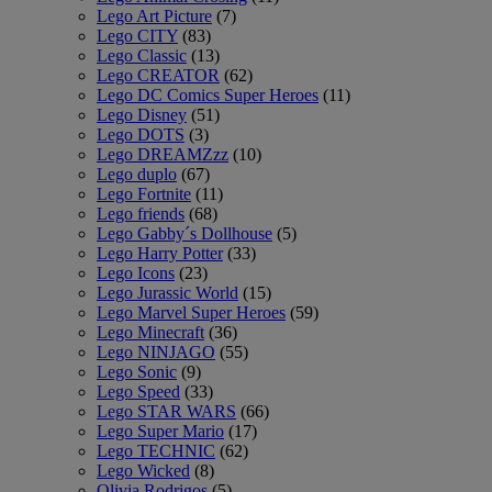
Lego Art Picture
(7)
Lego CITY
(83)
Lego Classic
(13)
Lego CREATOR
(62)
Lego DC Comics Super Heroes
(11)
Lego Disney
(51)
Lego DOTS
(3)
Lego DREAMZzz
(10)
Lego duplo
(67)
Lego Fortnite
(11)
Lego friends
(68)
Lego Gabby´s Dollhouse
(5)
Lego Harry Potter
(33)
Lego Icons
(23)
Lego Jurassic World
(15)
Lego Marvel Super Heroes
(59)
Lego Minecraft
(36)
Lego NINJAGO
(55)
Lego Sonic
(9)
Lego Speed
(33)
Lego STAR WARS
(66)
Lego Super Mario
(17)
Lego TECHNIC
(62)
Lego Wicked
(8)
Olivia Rodrigos
(5)