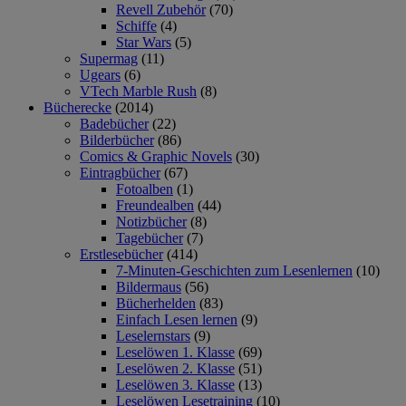
Revell Zubehör
(70)
Schiffe
(4)
Star Wars
(5)
Supermag
(11)
Ugears
(6)
VTech Marble Rush
(8)
Bücherecke
(2014)
Badebücher
(22)
Bilderbücher
(86)
Comics & Graphic Novels
(30)
Eintragbücher
(67)
Fotoalben
(1)
Freundealben
(44)
Notizbücher
(8)
Tagebücher
(7)
Erstlesebücher
(414)
7-Minuten-Geschichten zum Lesenlernen
(10)
Bildermaus
(56)
Bücherhelden
(83)
Einfach Lesen lernen
(9)
Leselernstars
(9)
Leselöwen 1. Klasse
(69)
Leselöwen 2. Klasse
(51)
Leselöwen 3. Klasse
(13)
Leselöwen Lesetraining
(10)