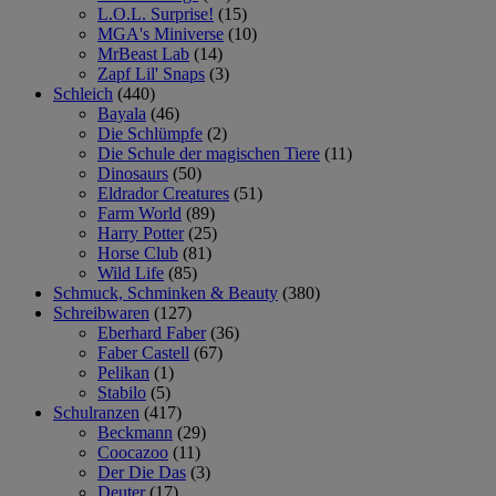
L.O.L. Surprise!
(15)
MGA's Miniverse
(10)
MrBeast Lab
(14)
Zapf Lil' Snaps
(3)
Schleich
(440)
Bayala
(46)
Die Schlümpfe
(2)
Die Schule der magischen Tiere
(11)
Dinosaurs
(50)
Eldrador Creatures
(51)
Farm World
(89)
Harry Potter
(25)
Horse Club
(81)
Wild Life
(85)
Schmuck, Schminken & Beauty
(380)
Schreibwaren
(127)
Eberhard Faber
(36)
Faber Castell
(67)
Pelikan
(1)
Stabilo
(5)
Schulranzen
(417)
Beckmann
(29)
Coocazoo
(11)
Der Die Das
(3)
Deuter
(17)