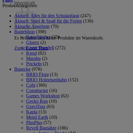
Filter
Warenkorb
Produktkategorien
Aktuell: Alles für den Schulanfang
(247)
Aktuell: Spiel & Spaß für die Ferien
(136)
Aktuelle Angebote
(70)
Bastelshop
(398)
Bastelbücher
(35)
Es befinden sich keine Produkte im Warenkorb.
Glorex
(2)
Knorr Prandell
(272)
Zurück zum Shop
Kreul
(82)
Marabu
(2)
Prickeln
(2)
Bauecke
(978)
BRIO Flora
(13)
BRIO Holzeisenbahn
(152)
Cobi
(360)
Constructor
(16)
Games Workshop
(62)
Gecko Run
(10)
GraviTrax
(63)
Kapla
(13)
Metal Earth
(10)
PlusPlus
(57)
Revell Bausätze
(186)