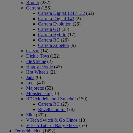
Bruder
(282)
Carrera
(155)
Carrera Digital 124 / 132
(63)
Carrera Digital 143
(2)
Carrera Evolution
(26)
Carrera GO
(35)
Carrera Hybrid
(17)
Carrera RC
(26)
Carrera Zubehör
(9)
Carson
(14)
Dickie Toys
(122)
FleXtreme
(2)
Happy People
(45)
Hot Wheels
(21)
Jada
(6)
Lena
(43)
Majorette
(53)
Monster Jam
(10)
R/C Modelle und Zubehör
(150)
Carrera RC
(27)
Revell Control
(74)
Siku
(392)
VTech Switch & Go Dinos
(18)
VTech Tut Tut Baby Flitzer
(57)
Fernsehhelden
(1492)