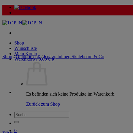
Zum
Inhalt
springen
Shop
Wunschliste
Mein Konto
Shop
/
Outdoorspaß
/
Roller, Inliner, Skateboard & Co
Warenkorb /
0,00
€
0
Es befinden sich keine Produkte im Warenkorb.
Zurück zum Shop
Suche
nach:
0