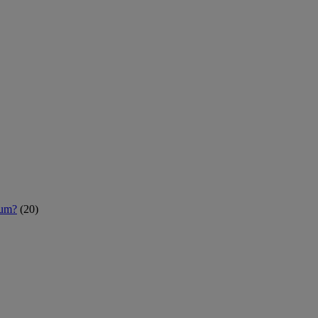
rum?
(20)