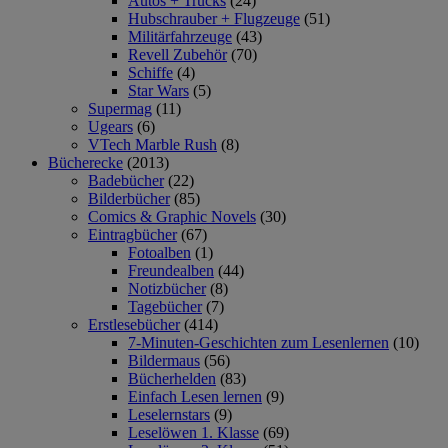
Autos + Trucks
(24)
Hubschrauber + Flugzeuge
(51)
Militärfahrzeuge
(43)
Revell Zubehör
(70)
Schiffe
(4)
Star Wars
(5)
Supermag
(11)
Ugears
(6)
VTech Marble Rush
(8)
Bücherecke
(2013)
Badebücher
(22)
Bilderbücher
(85)
Comics & Graphic Novels
(30)
Eintragbücher
(67)
Fotoalben
(1)
Freundealben
(44)
Notizbücher
(8)
Tagebücher
(7)
Erstlesebücher
(414)
7-Minuten-Geschichten zum Lesenlernen
(10)
Bildermaus
(56)
Bücherhelden
(83)
Einfach Lesen lernen
(9)
Leselernstars
(9)
Leselöwen 1. Klasse
(69)