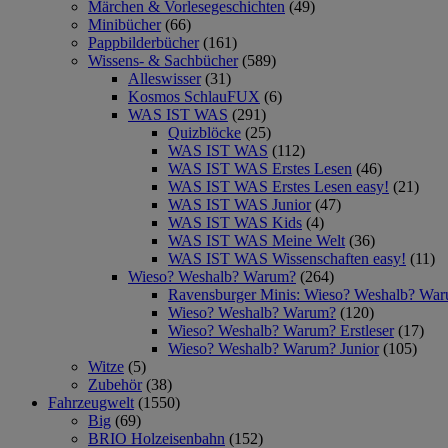
Märchen & Vorlesegeschichten
(49)
Minibücher
(66)
Pappbilderbücher
(161)
Wissens- & Sachbücher
(589)
Alleswisser
(31)
Kosmos SchlauFUX
(6)
WAS IST WAS
(291)
Quizblöcke
(25)
WAS IST WAS
(112)
WAS IST WAS Erstes Lesen
(46)
WAS IST WAS Erstes Lesen easy!
(21)
WAS IST WAS Junior
(47)
WAS IST WAS Kids
(4)
WAS IST WAS Meine Welt
(36)
WAS IST WAS Wissenschaften easy!
(11)
Wieso? Weshalb? Warum?
(264)
Ravensburger Minis: Wieso? Weshalb? Wa
Wieso? Weshalb? Warum?
(120)
Wieso? Weshalb? Warum? Erstleser
(17)
Wieso? Weshalb? Warum? Junior
(105)
Witze
(5)
Zubehör
(38)
Fahrzeugwelt
(1550)
Big
(69)
BRIO Holzeisenbahn
(152)