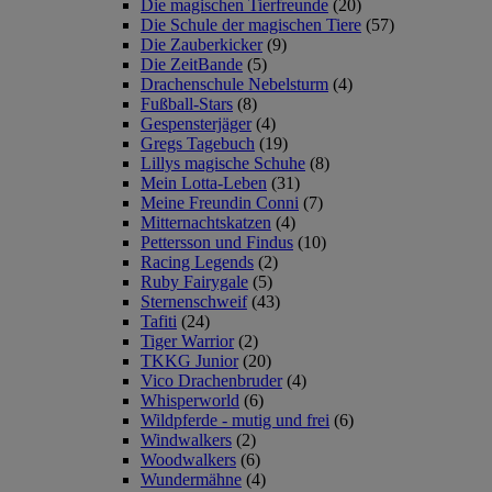
Die magischen Tierfreunde
(20)
Die Schule der magischen Tiere
(57)
Die Zauberkicker
(9)
Die ZeitBande
(5)
Drachenschule Nebelsturm
(4)
Fußball-Stars
(8)
Gespensterjäger
(4)
Gregs Tagebuch
(19)
Lillys magische Schuhe
(8)
Mein Lotta-Leben
(31)
Meine Freundin Conni
(7)
Mitternachtskatzen
(4)
Pettersson und Findus
(10)
Racing Legends
(2)
Ruby Fairygale
(5)
Sternenschweif
(43)
Tafiti
(24)
Tiger Warrior
(2)
TKKG Junior
(20)
Vico Drachenbruder
(4)
Whisperworld
(6)
Wildpferde - mutig und frei
(6)
Windwalkers
(2)
Woodwalkers
(6)
Wundermähne
(4)