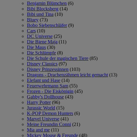
Benjamin Blümchen
(6)
Bibi Blocksberg
(14)
Bibi und Tina
(10)
Bluey
(73)
Bobo Siebenschläfer
(9)
Cars
(10)
DC Universe
(25)
Die Biene Maja
(11)
Die Maus
(30)
Die Schlümpfe
(8)
Die Schule der magischen Tiere
(85)
Disney Classics
(97)
Disney Prinzessinnen
(103)
Dragons - Drachenzähmen leicht gemacht
(13)
Elefant und Hase
(14)
Feuerwehrmann Sam
(55)
Frozen - Die Eiskönigin
(45)
Gabby's Dollhouse
(43)
Harry Potter
(96)
Jurassic World
(15)
K-POP Demon Hunters
(6)
Marvel Universe
(41)
Meine Freundin Conni
(21)
Mia and me
(11)
Mickey Mouse & Freunde
(48)