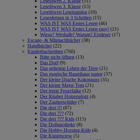
Leselöwen 2. Klasse
(51)
Leselöwen 3. Klasse
(13)
Leselöwen Lesetraining
(10)
Lesenlernen in 3 Schritten
(15)
WAS IST WAS Erstes Lesen
(46)
WAS IST WAS Erstes Lesen easy!
(21)
Wieso? Weshalb? Warum? Erstleser
(17)
Escape- & Mitmachbücher
(38)
Handbücher
(22)
Kinderbuchreihen
(760)
Bitte nicht öffnen
(13)
Das Dorf
(9)
Das geheime Leben der Tiere
(21)
Das magische Baumhaus junior
(37)
Der kleine Drache Kokosnuss
(31)
Der kleine Major Tom
(21)
Der letzte Feuerfalke
(12)
Der Räuber Hotzenplotz
(4)
Der Zauberschüler
(7)
Die drei !!!
(87)
Die drei ???
(72)
Die drei ??? Kids
(115)
Die Duftapotheke
(8)
Die Hobby-Horsing-Kids
(4)
Die Küstencrew
(5)