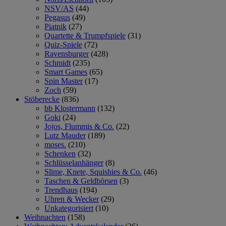
NSV/AS
(44)
Pegasus
(49)
Piatnik
(27)
Quartette & Trumpfspiele
(31)
Quiz-Spiele
(72)
Ravensburger
(428)
Schmidt
(235)
Smart Games
(65)
Spin Master
(17)
Zoch
(59)
Stöberecke
(836)
bb Klostermann
(132)
Goki
(24)
Jojos, Flummis & Co.
(22)
Lutz Mauder
(189)
moses.
(210)
Schenken
(32)
Schlüsselanhänger
(8)
Slime, Knete, Squishies & Co.
(46)
Taschen & Geldbörsen
(3)
Trendhaus
(194)
Uhren & Wecker
(29)
Unkategorisiert
(10)
Weihnachten
(158)