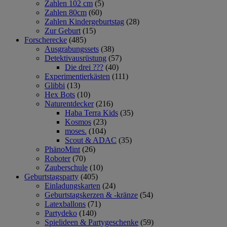
Zahlen 102 cm
(5)
Zahlen 80cm
(60)
Zahlen Kindergeburtstag
(28)
Zur Geburt
(15)
Forscherecke
(485)
Ausgrabungssets
(38)
Detektivausrüstung
(57)
Die drei ???
(40)
Experimentierkästen
(111)
Glibbi
(13)
Hex Bots
(10)
Naturentdecker
(216)
Haba Terra Kids
(35)
Kosmos
(23)
moses.
(104)
Scout & ADAC
(35)
PhänoMint
(26)
Roboter
(70)
Zauberschule
(10)
Geburtstagsparty
(405)
Einladungskarten
(24)
Geburtstagskerzen & -kränze
(54)
Latexballons
(71)
Partydeko
(140)
Spielideen & Partygeschenke
(59)