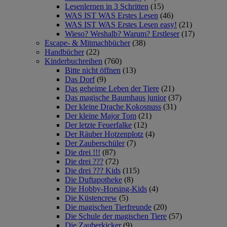
Lesenlernen in 3 Schritten
(15)
WAS IST WAS Erstes Lesen
(46)
WAS IST WAS Erstes Lesen easy!
(21)
Wieso? Weshalb? Warum? Erstleser
(17)
Escape- & Mitmachbücher
(38)
Handbücher
(22)
Kinderbuchreihen
(760)
Bitte nicht öffnen
(13)
Das Dorf
(9)
Das geheime Leben der Tiere
(21)
Das magische Baumhaus junior
(37)
Der kleine Drache Kokosnuss
(31)
Der kleine Major Tom
(21)
Der letzte Feuerfalke
(12)
Der Räuber Hotzenplotz
(4)
Der Zauberschüler
(7)
Die drei !!!
(87)
Die drei ???
(72)
Die drei ??? Kids
(115)
Die Duftapotheke
(8)
Die Hobby-Horsing-Kids
(4)
Die Küstencrew
(5)
Die magischen Tierfreunde
(20)
Die Schule der magischen Tiere
(57)
Die Zauberkicker
(9)