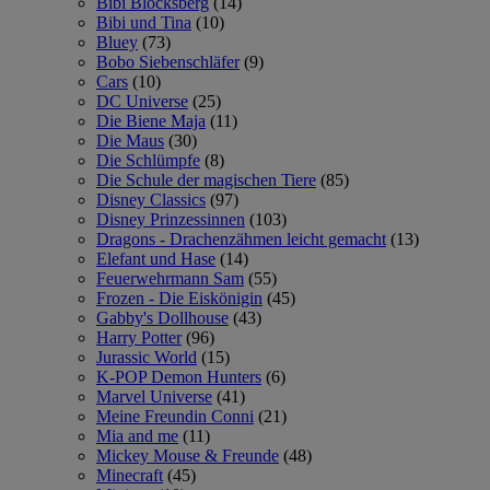
Bibi Blocksberg
(14)
Bibi und Tina
(10)
Bluey
(73)
Bobo Siebenschläfer
(9)
Cars
(10)
DC Universe
(25)
Die Biene Maja
(11)
Die Maus
(30)
Die Schlümpfe
(8)
Die Schule der magischen Tiere
(85)
Disney Classics
(97)
Disney Prinzessinnen
(103)
Dragons - Drachenzähmen leicht gemacht
(13)
Elefant und Hase
(14)
Feuerwehrmann Sam
(55)
Frozen - Die Eiskönigin
(45)
Gabby's Dollhouse
(43)
Harry Potter
(96)
Jurassic World
(15)
K-POP Demon Hunters
(6)
Marvel Universe
(41)
Meine Freundin Conni
(21)
Mia and me
(11)
Mickey Mouse & Freunde
(48)
Minecraft
(45)