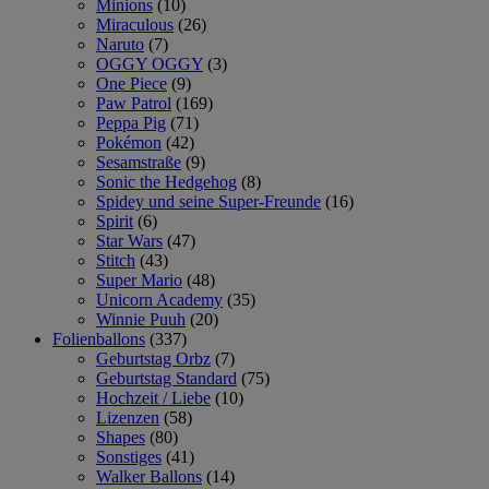
Minions
(10)
Miraculous
(26)
Naruto
(7)
OGGY OGGY
(3)
One Piece
(9)
Paw Patrol
(169)
Peppa Pig
(71)
Pokémon
(42)
Sesamstraße
(9)
Sonic the Hedgehog
(8)
Spidey und seine Super-Freunde
(16)
Spirit
(6)
Star Wars
(47)
Stitch
(43)
Super Mario
(48)
Unicorn Academy
(35)
Winnie Puuh
(20)
Folienballons
(337)
Geburtstag Orbz
(7)
Geburtstag Standard
(75)
Hochzeit / Liebe
(10)
Lizenzen
(58)
Shapes
(80)
Sonstiges
(41)
Walker Ballons
(14)