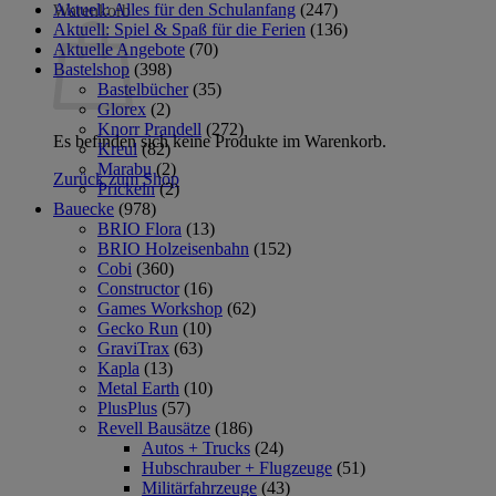
Aktuell: Alles für den Schulanfang
(247)
Warenkorb
Aktuell: Spiel & Spaß für die Ferien
(136)
Aktuelle Angebote
(70)
Bastelshop
(398)
Bastelbücher
(35)
Glorex
(2)
Knorr Prandell
(272)
Es befinden sich keine Produkte im Warenkorb.
Kreul
(82)
Marabu
(2)
Zurück zum Shop
Prickeln
(2)
Bauecke
(978)
BRIO Flora
(13)
BRIO Holzeisenbahn
(152)
Cobi
(360)
Constructor
(16)
Games Workshop
(62)
Gecko Run
(10)
GraviTrax
(63)
Kapla
(13)
Metal Earth
(10)
PlusPlus
(57)
Revell Bausätze
(186)
Autos + Trucks
(24)
Hubschrauber + Flugzeuge
(51)
Militärfahrzeuge
(43)