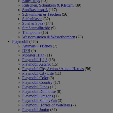
Rolly Toys
(13)
Rutschen, Schaukeln & Klettern
(39)
Sandkastenspaß
(117)
Schwimmen & Tauchen
(56)
Seifenblasen
(32)
Spiel & Spaß
(144)
Straßenmalkreide
(9)
Trampoline
(16)
Wasserpistolen & Wasserbomben
(28)
Playmobil
(476)
Animals + Friends
(7)
DFB
(9)
Monster High
(11)
Playmobil 1,2,3
(15)
Playmobil Asterix
(15)
Playmobil City Action / Action Heroes
(56)
Playmobil City Life
(11)
Playmobil Color
(8)
Playmobil Country
(17)
Playmobil Dinos
(11)
Playmobil Dollhouse
(8)
Playmobil Dragons
(1)
Playmobil FamilyFun
(3)
Playmobil Horses of Waterfall
(7)
Playmobil Junior
(37)