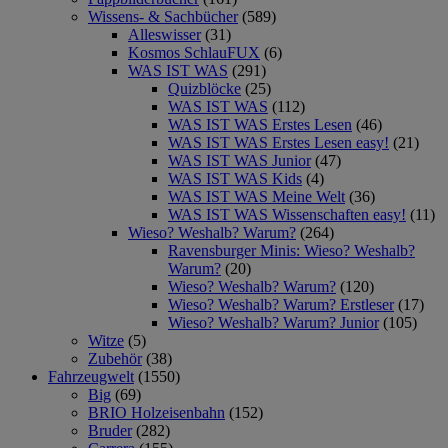
Wissens- & Sachbücher
(589)
Alleswisser
(31)
Kosmos SchlauFUX
(6)
WAS IST WAS
(291)
Quizblöcke
(25)
WAS IST WAS
(112)
WAS IST WAS Erstes Lesen
(46)
WAS IST WAS Erstes Lesen easy!
(21)
WAS IST WAS Junior
(47)
WAS IST WAS Kids
(4)
WAS IST WAS Meine Welt
(36)
WAS IST WAS Wissenschaften easy!
(11)
Wieso? Weshalb? Warum?
(264)
Ravensburger Minis: Wieso? Weshalb?
Warum?
(20)
Wieso? Weshalb? Warum?
(120)
Wieso? Weshalb? Warum? Erstleser
(17)
Wieso? Weshalb? Warum? Junior
(105)
Witze
(5)
Zubehör
(38)
Fahrzeugwelt
(1550)
Big
(69)
BRIO Holzeisenbahn
(152)
Bruder
(282)