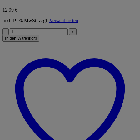
12,99
€
inkl. 19 % MwSt.
zzgl.
Versandkosten
Luftbett
"Classic
In den Warenkorb
Downy
blau"
76x191x22cm
Menge