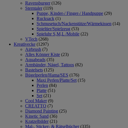
Ravensburger
(126)
Sterntaler
(119)
Puppe, Kinder-/ Finger-/ Handpuppe
(29)
Rucksack
(1)
Schmusetuch/Nackenstütze/Wärmekissen
(14)
Spieltier/Spielzeug
(53)
Spieluhr S,M,L /Mobile
(22)
VTech
(268)
Kreativecke
(1297)
Airbrush
(7)
Alles Könner Kiste
(23)
Aquabeads
(35)
Armbänder, Nägel, Tattoos
(82)
Bastelsets
(125)
Bügelperlen/Hama/SES
(176)
Maxi Perlen/Platte/Set
(15)
Perlen
(84)
Platte
(51)
Set
(21)
Cool Maker
(9)
CREATTO
(7)
Diamond Painting
(25)
Kinetic Sand
(36)
Kratzelbilder
(21)
Mal-, Sticker- & Rätselbücher
(335)