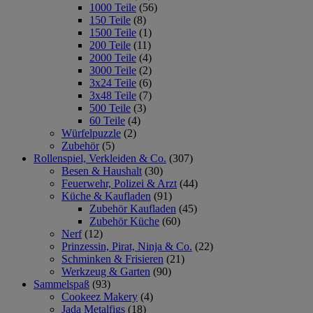
1000 Teile
(56)
150 Teile
(8)
1500 Teile
(1)
200 Teile
(11)
2000 Teile
(4)
3000 Teile
(2)
3x24 Teile
(6)
3x48 Teile
(7)
500 Teile
(3)
60 Teile
(4)
Würfelpuzzle
(2)
Zubehör
(5)
Rollenspiel, Verkleiden & Co.
(307)
Besen & Haushalt
(30)
Feuerwehr, Polizei & Arzt
(44)
Küche & Kaufladen
(91)
Zubehör Kaufladen
(45)
Zubehör Küche
(60)
Nerf
(12)
Prinzessin, Pirat, Ninja & Co.
(22)
Schminken & Frisieren
(21)
Werkzeug & Garten
(90)
Sammelspaß
(93)
Cookeez Makery
(4)
Jada Metalfigs
(18)