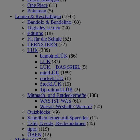
One Piece
(11)
Pokemon
(5)
Lernen & Beschäftigen
(1045)
Bandolo & Bandolino
(63)
Digitales Lernen
(50)
Edurino
(18)
Fit für die Schule
(52)
LERNSTERN
(22)
LÜK
(389)
bambinoLÜK
(86)
LÜK
(87)
LÜK – DAS SPIEL
(5)
miniLÜK
(189)
pocketLÜK
(1)
SteckLÜK
(19)
Tipp-drauf-LÜK
(2)
Mitmach- und Entdeckerhefte
(188)
WAS IST WAS
(61)
Wieso? Weshalb? Warum?
(60)
Quizblöcke
(49)
Schreiben lernen mit Spurrillen
(11)
Tafel, Kreide, Rechenrahmen
(45)
tiptoi
(119)
ÜBEN
(12)