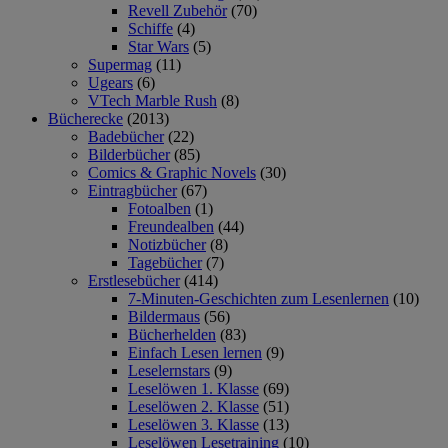
Revell Zubehör
(70)
Schiffe
(4)
Star Wars
(5)
Supermag
(11)
Ugears
(6)
VTech Marble Rush
(8)
Bücherecke
(2013)
Badebücher
(22)
Bilderbücher
(85)
Comics & Graphic Novels
(30)
Eintragbücher
(67)
Fotoalben
(1)
Freundealben
(44)
Notizbücher
(8)
Tagebücher
(7)
Erstlesebücher
(414)
7-Minuten-Geschichten zum Lesenlernen
(10)
Bildermaus
(56)
Bücherhelden
(83)
Einfach Lesen lernen
(9)
Leselernstars
(9)
Leselöwen 1. Klasse
(69)
Leselöwen 2. Klasse
(51)
Leselöwen 3. Klasse
(13)
Leselöwen Lesetraining
(10)