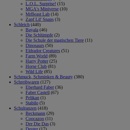
L.O.L. Surprise!
(15)
MGA's Miniverse
(10)
MrBeast Lab
(14)
Zapf Lil' Snaps
(3)
Schleich
(440)
Bayala
(46)
Die Schlümpfe
(2)
Die Schule der magischen Tiere
(11)
Dinosaurs
(50)
Eldrador Creatures
(51)
Farm World
(89)
Harry Potter
(25)
Horse Club
(81)
Wild Life
(85)
Schmuck, Schminken & Beauty
(380)
Schreibwaren
(127)
Eberhard Faber
(36)
Faber Castell
(67)
Pelikan
(1)
Stabilo
(5)
Schulranzen
(418)
Beckmann
(29)
Coocazoo
(11)
Der Die Das
(3)
Deuter
(17)