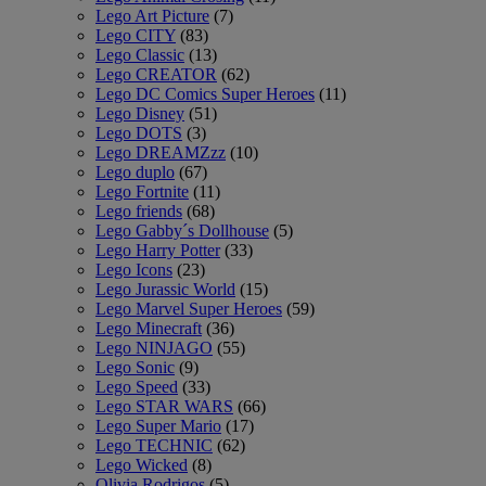
Lego Art Picture
(7)
Lego CITY
(83)
Lego Classic
(13)
Lego CREATOR
(62)
Lego DC Comics Super Heroes
(11)
Lego Disney
(51)
Lego DOTS
(3)
Lego DREAMZzz
(10)
Lego duplo
(67)
Lego Fortnite
(11)
Lego friends
(68)
Lego Gabby´s Dollhouse
(5)
Lego Harry Potter
(33)
Lego Icons
(23)
Lego Jurassic World
(15)
Lego Marvel Super Heroes
(59)
Lego Minecraft
(36)
Lego NINJAGO
(55)
Lego Sonic
(9)
Lego Speed
(33)
Lego STAR WARS
(66)
Lego Super Mario
(17)
Lego TECHNIC
(62)
Lego Wicked
(8)
Olivia Rodrigos
(5)