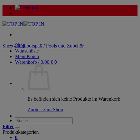
Zum
Inhalt
springen
Shop
Shop
/
Outdoorspaß
/
Pools und Zubehör
Wunschliste
Mein Konto
Warenkorb /
0,00
€
0
Es befinden sich keine Produkte im Warenkorb.
Zurück zum Shop
Suche
nach:
Filter
Produktkategorien
0