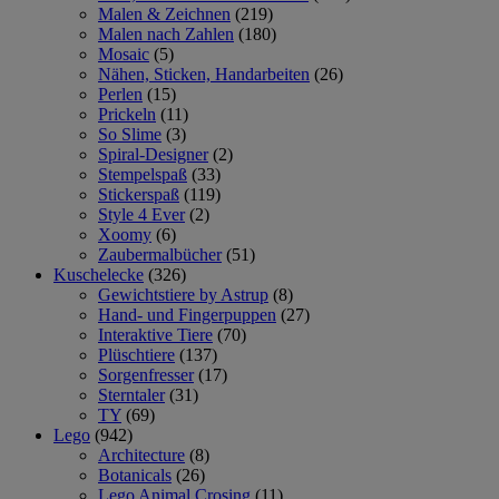
Malen & Zeichnen
(219)
Malen nach Zahlen
(180)
Mosaic
(5)
Nähen, Sticken, Handarbeiten
(26)
Perlen
(15)
Prickeln
(11)
So Slime
(3)
Spiral-Designer
(2)
Stempelspaß
(33)
Stickerspaß
(119)
Style 4 Ever
(2)
Xoomy
(6)
Zaubermalbücher
(51)
Kuschelecke
(326)
Gewichtstiere by Astrup
(8)
Hand- und Fingerpuppen
(27)
Interaktive Tiere
(70)
Plüschtiere
(137)
Sorgenfresser
(17)
Sterntaler
(31)
TY
(69)
Lego
(942)
Architecture
(8)
Botanicals
(26)
Lego Animal Crosing
(11)