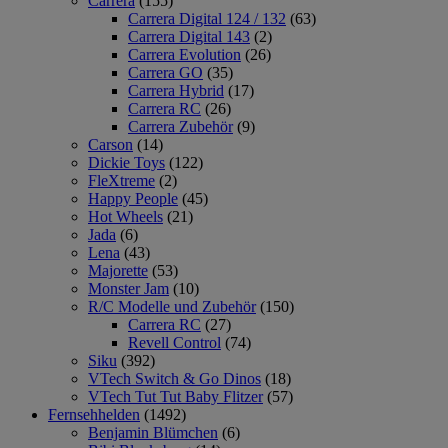
Carrera
(155)
Carrera Digital 124 / 132
(63)
Carrera Digital 143
(2)
Carrera Evolution
(26)
Carrera GO
(35)
Carrera Hybrid
(17)
Carrera RC
(26)
Carrera Zubehör
(9)
Carson
(14)
Dickie Toys
(122)
FleXtreme
(2)
Happy People
(45)
Hot Wheels
(21)
Jada
(6)
Lena
(43)
Majorette
(53)
Monster Jam
(10)
R/C Modelle und Zubehör
(150)
Carrera RC
(27)
Revell Control
(74)
Siku
(392)
VTech Switch & Go Dinos
(18)
VTech Tut Tut Baby Flitzer
(57)
Fernsehhelden
(1492)
Benjamin Blümchen
(6)