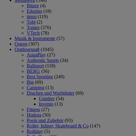
Mediawelt
(598)
Bitzee
(4)
Edurino
(18)
tiptoi
(119)
Tobi
(2)
Tonies
(376)
VTech
(78)
Musik & Instrumente
(57)
Ostern
(307)
Outdoorspaß
(1045)
AquaPlay
(27)
Authentic Sports
(34)
Ballsport
(118)
BERG
(56)
Best Sporting
(249)
Big
(69)
Camping
(13)
Drachen und Wurfgleiter
(69)
Günther
(54)
Invento
(13)
Fitness
(27)
Hudora
(50)
Pools und Zubehör
(93)
Roller, Inliner, Skateboard & Co
(147)
Rollplay
(5)