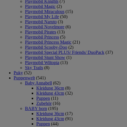
Playmobil Knights
(7)
Playmobil Magic
(2)
Playmobil Miraculous
(15)
Playmobil My Life
(50)
Playmobil Naruto
(3)
Playmobil Novelmore
(6)
Playmobil Pirates
(13)
Playmobil Princess
(5)
Playmobil Princess Magic
(21)
Playmobil Scooby-Doo
(2)
Playmobil Special PLUS/ Friends/ DuoPack
(37)
Playmobil Stunt Show
(1)
Playmobil Wiltopia
(13)
Sky Trails
(8)
Puky
(52)
Puppenwelt
(541)
Baby Annabell
(62)
Kleidung 36cm
(8)
Kleidung 43cm
(32)
Puppen
(11)
Zubehör
(16)
BABY born
(195)
Kleidung 36cm
(17)
Kleidung 43cm
(91)
Puppen
(44)