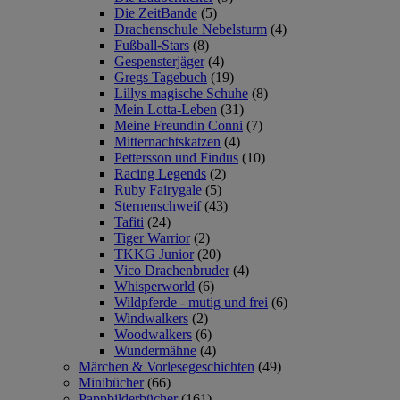
Die ZeitBande
(5)
Drachenschule Nebelsturm
(4)
Fußball-Stars
(8)
Gespensterjäger
(4)
Gregs Tagebuch
(19)
Lillys magische Schuhe
(8)
Mein Lotta-Leben
(31)
Meine Freundin Conni
(7)
Mitternachtskatzen
(4)
Pettersson und Findus
(10)
Racing Legends
(2)
Ruby Fairygale
(5)
Sternenschweif
(43)
Tafiti
(24)
Tiger Warrior
(2)
TKKG Junior
(20)
Vico Drachenbruder
(4)
Whisperworld
(6)
Wildpferde - mutig und frei
(6)
Windwalkers
(2)
Woodwalkers
(6)
Wundermähne
(4)
Märchen & Vorlesegeschichten
(49)
Minibücher
(66)
Pappbilderbücher
(161)