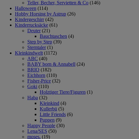
Teller, Becher, Servietten & Co
(146)
Halloween
(114)
Hobby Horsing by Astrup
(26)
Kindergeschirr
(42)
Kinderrucksäcke
(61)
Deuter
(21)
Bauchtaschen
(4)
Step by Step
(39)
Sterntaler
(1)
Kleinkindwelt
(1172)
ABC
(40)
BABY born & Annabell
(24)
BRIO
(182)
Eichhorn
(110)
Fisher-Price
(32)
Goki
(110)
Holztiger Tiere/Figuren
(1)
Haba
(32)
Kleinkind
(4)
Kullerbü
(5)
Little Friends
(6)
Puppen
(9)
Happy People
(30)
Lena/SES
(50)
moses.
(19)