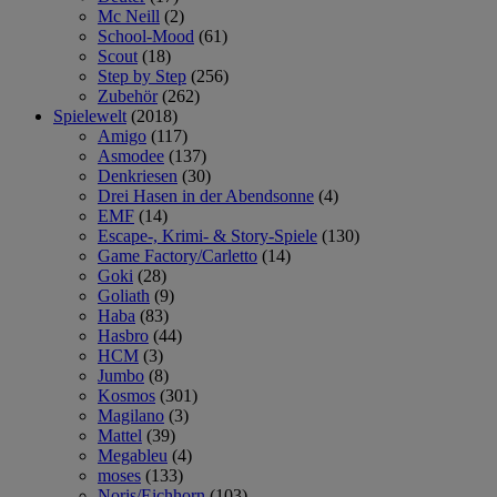
Mc Neill
(2)
School-Mood
(61)
Scout
(18)
Step by Step
(256)
Zubehör
(262)
Spielewelt
(2018)
Amigo
(117)
Asmodee
(137)
Denkriesen
(30)
Drei Hasen in der Abendsonne
(4)
EMF
(14)
Escape-, Krimi- & Story-Spiele
(130)
Game Factory/Carletto
(14)
Goki
(28)
Goliath
(9)
Haba
(83)
Hasbro
(44)
HCM
(3)
Jumbo
(8)
Kosmos
(301)
Magilano
(3)
Mattel
(39)
Megableu
(4)
moses
(133)
Noris/Eichhorn
(103)