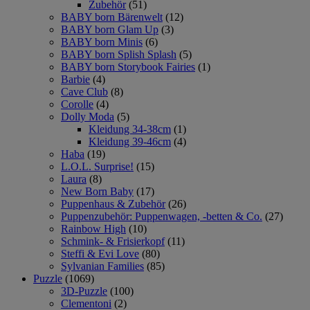
Zubehör
(51)
BABY born Bärenwelt
(12)
BABY born Glam Up
(3)
BABY born Minis
(6)
BABY born Splish Splash
(5)
BABY born Storybook Fairies
(1)
Barbie
(4)
Cave Club
(8)
Corolle
(4)
Dolly Moda
(5)
Kleidung 34-38cm
(1)
Kleidung 39-46cm
(4)
Haba
(19)
L.O.L. Surprise!
(15)
Laura
(8)
New Born Baby
(17)
Puppenhaus & Zubehör
(26)
Puppenzubehör: Puppenwagen, -betten & Co.
(27)
Rainbow High
(10)
Schmink- & Frisierkopf
(11)
Steffi & Evi Love
(80)
Sylvanian Families
(85)
Puzzle
(1069)
3D-Puzzle
(100)
Clementoni
(2)