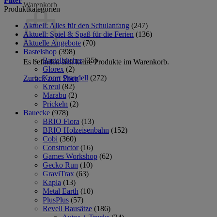
Filter
Warenkorb
Produktkategorien
Aktuell: Alles für den Schulanfang
(247)
Aktuell: Spiel & Spaß für die Ferien
(136)
Aktuelle Angebote
(70)
Bastelshop
(398)
Bastelbücher
(35)
Es befinden sich keine Produkte im Warenkorb.
Glorex
(2)
Knorr Prandell
(272)
Zurück zum Shop
Kreul
(82)
Marabu
(2)
Prickeln
(2)
Bauecke
(978)
BRIO Flora
(13)
BRIO Holzeisenbahn
(152)
Cobi
(360)
Constructor
(16)
Games Workshop
(62)
Gecko Run
(10)
GraviTrax
(63)
Kapla
(13)
Metal Earth
(10)
PlusPlus
(57)
Revell Bausätze
(186)