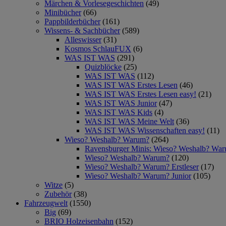
Märchen & Vorlesegeschichten
(49)
Minibücher
(66)
Pappbilderbücher
(161)
Wissens- & Sachbücher
(589)
Alleswisser
(31)
Kosmos SchlauFUX
(6)
WAS IST WAS
(291)
Quizblöcke
(25)
WAS IST WAS
(112)
WAS IST WAS Erstes Lesen
(46)
WAS IST WAS Erstes Lesen easy!
(21)
WAS IST WAS Junior
(47)
WAS IST WAS Kids
(4)
WAS IST WAS Meine Welt
(36)
WAS IST WAS Wissenschaften easy!
(11)
Wieso? Weshalb? Warum?
(264)
Ravensburger Minis: Wieso? Weshalb? Wa
Wieso? Weshalb? Warum?
(120)
Wieso? Weshalb? Warum? Erstleser
(17)
Wieso? Weshalb? Warum? Junior
(105)
Witze
(5)
Zubehör
(38)
Fahrzeugwelt
(1550)
Big
(69)
BRIO Holzeisenbahn
(152)