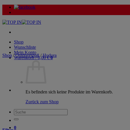
Zum
Inhalt
springen
Shop
Wunschliste
Mein Konto
Shop
/
Outdoorspaß
/
Hudora
Warenkorb /
0,00
€
0
Es befinden sich keine Produkte im Warenkorb.
Zurück zum Shop
Suche
nach:
0