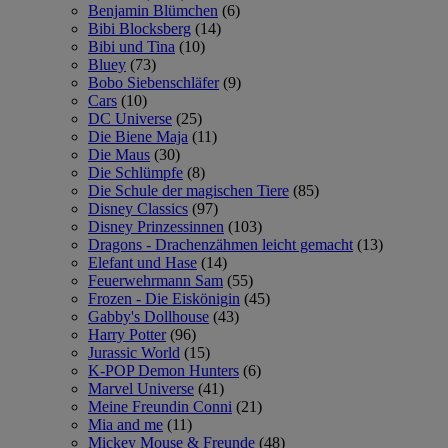
Benjamin Blümchen
(6)
Bibi Blocksberg
(14)
Bibi und Tina
(10)
Bluey
(73)
Bobo Siebenschläfer
(9)
Cars
(10)
DC Universe
(25)
Die Biene Maja
(11)
Die Maus
(30)
Die Schlümpfe
(8)
Die Schule der magischen Tiere
(85)
Disney Classics
(97)
Disney Prinzessinnen
(103)
Dragons - Drachenzähmen leicht gemacht
(13)
Elefant und Hase
(14)
Feuerwehrmann Sam
(55)
Frozen - Die Eiskönigin
(45)
Gabby's Dollhouse
(43)
Harry Potter
(96)
Jurassic World
(15)
K-POP Demon Hunters
(6)
Marvel Universe
(41)
Meine Freundin Conni
(21)
Mia and me
(11)
Mickey Mouse & Freunde
(48)