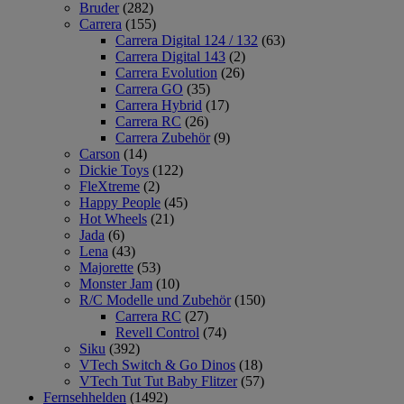
Bruder
(282)
Carrera
(155)
Carrera Digital 124 / 132
(63)
Carrera Digital 143
(2)
Carrera Evolution
(26)
Carrera GO
(35)
Carrera Hybrid
(17)
Carrera RC
(26)
Carrera Zubehör
(9)
Carson
(14)
Dickie Toys
(122)
FleXtreme
(2)
Happy People
(45)
Hot Wheels
(21)
Jada
(6)
Lena
(43)
Majorette
(53)
Monster Jam
(10)
R/C Modelle und Zubehör
(150)
Carrera RC
(27)
Revell Control
(74)
Siku
(392)
VTech Switch & Go Dinos
(18)
VTech Tut Tut Baby Flitzer
(57)
Fernsehhelden
(1492)