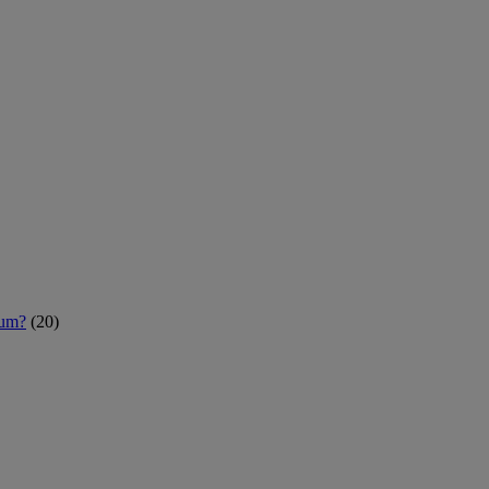
rum?
(20)