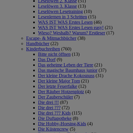
Leselöwen 2. Klasse
(51)
Leselöwen 3. Klasse
(13)
Leselöwen Lesetraining
(10)
Lesenlernen in 3 Schritten
(15)
WAS IST WAS Erstes Lesen
(46)
WAS IST WAS Erstes Lesen easy!
(21)
Wieso? Weshalb? Warum? Erstleser
(17)
Escape- & Mitmachbücher
(38)
Handbücher
(22)
Kinderbuchreihen
(760)
Bitte nicht öffnen
(13)
Das Dorf
(9)
Das geheime Leben der Tiere
(21)
Das magische Baumhaus junior
(37)
Der kleine Drache Kokosnuss
(31)
Der kleine Major Tom
(21)
Der letzte Feuerfalke
(12)
Der Räuber Hotzenplotz
(4)
Der Zauberschüler
(7)
Die drei !!!
(87)
Die drei ???
(72)
Die drei ??? Kids
(115)
Die Duftapotheke
(8)
Die Hobby-Horsing-Kids
(4)
Die Küstencrew
(5)