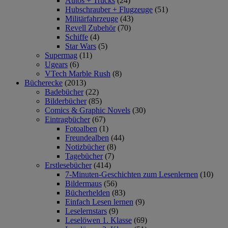
Autos + Trucks
(24)
Hubschrauber + Flugzeuge
(51)
Militärfahrzeuge
(43)
Revell Zubehör
(70)
Schiffe
(4)
Star Wars
(5)
Supermag
(11)
Ugears
(6)
VTech Marble Rush
(8)
Bücherecke
(2013)
Badebücher
(22)
Bilderbücher
(85)
Comics & Graphic Novels
(30)
Eintragbücher
(67)
Fotoalben
(1)
Freundealben
(44)
Notizbücher
(8)
Tagebücher
(7)
Erstlesebücher
(414)
7-Minuten-Geschichten zum Lesenlernen
(10)
Bildermaus
(56)
Bücherhelden
(83)
Einfach Lesen lernen
(9)
Leselernstars
(9)
Leselöwen 1. Klasse
(69)