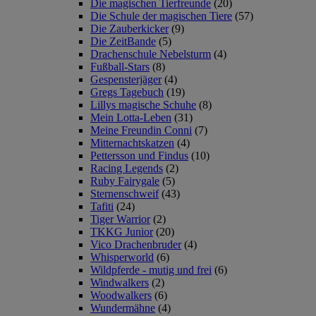
Die magischen Tierfreunde
(20)
Die Schule der magischen Tiere
(57)
Die Zauberkicker
(9)
Die ZeitBande
(5)
Drachenschule Nebelsturm
(4)
Fußball-Stars
(8)
Gespensterjäger
(4)
Gregs Tagebuch
(19)
Lillys magische Schuhe
(8)
Mein Lotta-Leben
(31)
Meine Freundin Conni
(7)
Mitternachtskatzen
(4)
Pettersson und Findus
(10)
Racing Legends
(2)
Ruby Fairygale
(5)
Sternenschweif
(43)
Tafiti
(24)
Tiger Warrior
(2)
TKKG Junior
(20)
Vico Drachenbruder
(4)
Whisperworld
(6)
Wildpferde - mutig und frei
(6)
Windwalkers
(2)
Woodwalkers
(6)
Wundermähne
(4)