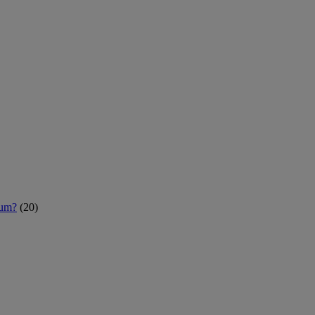
rum?
(20)