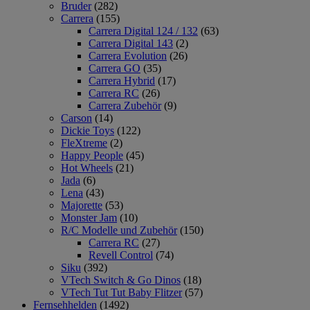
Bruder
(282)
Carrera
(155)
Carrera Digital 124 / 132
(63)
Carrera Digital 143
(2)
Carrera Evolution
(26)
Carrera GO
(35)
Carrera Hybrid
(17)
Carrera RC
(26)
Carrera Zubehör
(9)
Carson
(14)
Dickie Toys
(122)
FleXtreme
(2)
Happy People
(45)
Hot Wheels
(21)
Jada
(6)
Lena
(43)
Majorette
(53)
Monster Jam
(10)
R/C Modelle und Zubehör
(150)
Carrera RC
(27)
Revell Control
(74)
Siku
(392)
VTech Switch & Go Dinos
(18)
VTech Tut Tut Baby Flitzer
(57)
Fernsehhelden
(1492)