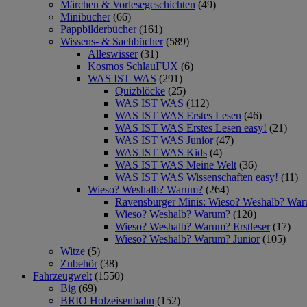
Märchen & Vorlesegeschichten
(49)
Minibücher
(66)
Pappbilderbücher
(161)
Wissens- & Sachbücher
(589)
Alleswisser
(31)
Kosmos SchlauFUX
(6)
WAS IST WAS
(291)
Quizblöcke
(25)
WAS IST WAS
(112)
WAS IST WAS Erstes Lesen
(46)
WAS IST WAS Erstes Lesen easy!
(21)
WAS IST WAS Junior
(47)
WAS IST WAS Kids
(4)
WAS IST WAS Meine Welt
(36)
WAS IST WAS Wissenschaften easy!
(11)
Wieso? Weshalb? Warum?
(264)
Ravensburger Minis: Wieso? Weshalb? Wa
Wieso? Weshalb? Warum?
(120)
Wieso? Weshalb? Warum? Erstleser
(17)
Wieso? Weshalb? Warum? Junior
(105)
Witze
(5)
Zubehör
(38)
Fahrzeugwelt
(1550)
Big
(69)
BRIO Holzeisenbahn
(152)