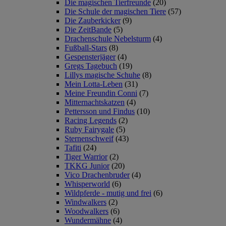
Die magischen Tierfreunde
(20)
Die Schule der magischen Tiere
(57)
Die Zauberkicker
(9)
Die ZeitBande
(5)
Drachenschule Nebelsturm
(4)
Fußball-Stars
(8)
Gespensterjäger
(4)
Gregs Tagebuch
(19)
Lillys magische Schuhe
(8)
Mein Lotta-Leben
(31)
Meine Freundin Conni
(7)
Mitternachtskatzen
(4)
Pettersson und Findus
(10)
Racing Legends
(2)
Ruby Fairygale
(5)
Sternenschweif
(43)
Tafiti
(24)
Tiger Warrior
(2)
TKKG Junior
(20)
Vico Drachenbruder
(4)
Whisperworld
(6)
Wildpferde - mutig und frei
(6)
Windwalkers
(2)
Woodwalkers
(6)
Wundermähne
(4)