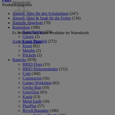
Filter
Warenkorb
Produktkategorien
Aktuell: Alles für den Schulanfang
(247)
Aktuell: Spiel & Spaß für die Ferien
(136)
Aktuelle Angebote
(70)
Bastelshop
(398)
Bastelbücher
(35)
Es befinden sich keine Produkte im Warenkorb.
Glorex
(2)
Knorr Prandell
(272)
Zurück zum Shop
Kreul
(82)
Marabu
(2)
Prickeln
(2)
Bauecke
(978)
BRIO Flora
(13)
BRIO Holzeisenbahn
(152)
Cobi
(360)
Constructor
(16)
Games Workshop
(62)
Gecko Run
(10)
GraviTrax
(63)
Kapla
(13)
Metal Earth
(10)
PlusPlus
(57)
Revell Bausätze
(186)