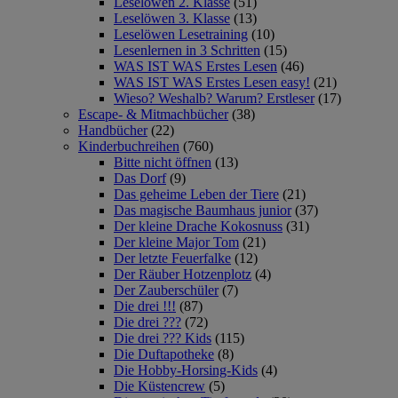
Leselöwen 2. Klasse
(51)
Leselöwen 3. Klasse
(13)
Leselöwen Lesetraining
(10)
Lesenlernen in 3 Schritten
(15)
WAS IST WAS Erstes Lesen
(46)
WAS IST WAS Erstes Lesen easy!
(21)
Wieso? Weshalb? Warum? Erstleser
(17)
Escape- & Mitmachbücher
(38)
Handbücher
(22)
Kinderbuchreihen
(760)
Bitte nicht öffnen
(13)
Das Dorf
(9)
Das geheime Leben der Tiere
(21)
Das magische Baumhaus junior
(37)
Der kleine Drache Kokosnuss
(31)
Der kleine Major Tom
(21)
Der letzte Feuerfalke
(12)
Der Räuber Hotzenplotz
(4)
Der Zauberschüler
(7)
Die drei !!!
(87)
Die drei ???
(72)
Die drei ??? Kids
(115)
Die Duftapotheke
(8)
Die Hobby-Horsing-Kids
(4)
Die Küstencrew
(5)