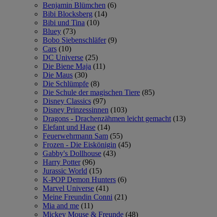
Benjamin Blümchen
(6)
Bibi Blocksberg
(14)
Bibi und Tina
(10)
Bluey
(73)
Bobo Siebenschläfer
(9)
Cars
(10)
DC Universe
(25)
Die Biene Maja
(11)
Die Maus
(30)
Die Schlümpfe
(8)
Die Schule der magischen Tiere
(85)
Disney Classics
(97)
Disney Prinzessinnen
(103)
Dragons - Drachenzähmen leicht gemacht
(13)
Elefant und Hase
(14)
Feuerwehrmann Sam
(55)
Frozen - Die Eiskönigin
(45)
Gabby's Dollhouse
(43)
Harry Potter
(96)
Jurassic World
(15)
K-POP Demon Hunters
(6)
Marvel Universe
(41)
Meine Freundin Conni
(21)
Mia and me
(11)
Mickey Mouse & Freunde
(48)