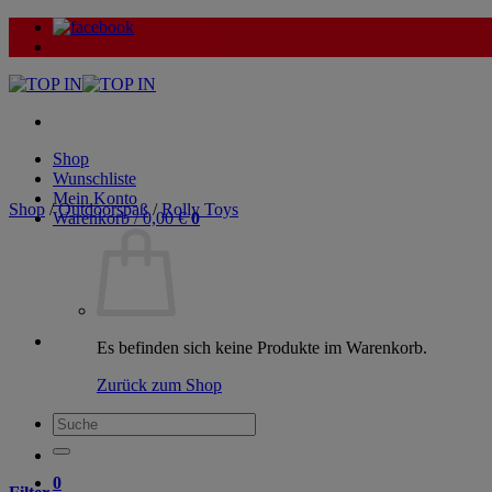
Zum
Inhalt
springen
Shop
Wunschliste
Mein Konto
Shop
/
Outdoorspaß
/
Rolly Toys
Warenkorb /
0,00
€
0
Es befinden sich keine Produkte im Warenkorb.
Zurück zum Shop
Suche
nach:
0