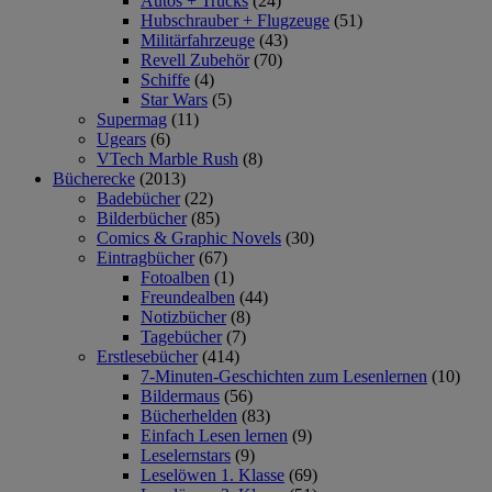
Autos + Trucks
(24)
Hubschrauber + Flugzeuge
(51)
Militärfahrzeuge
(43)
Revell Zubehör
(70)
Schiffe
(4)
Star Wars
(5)
Supermag
(11)
Ugears
(6)
VTech Marble Rush
(8)
Bücherecke
(2013)
Badebücher
(22)
Bilderbücher
(85)
Comics & Graphic Novels
(30)
Eintragbücher
(67)
Fotoalben
(1)
Freundealben
(44)
Notizbücher
(8)
Tagebücher
(7)
Erstlesebücher
(414)
7-Minuten-Geschichten zum Lesenlernen
(10)
Bildermaus
(56)
Bücherhelden
(83)
Einfach Lesen lernen
(9)
Leselernstars
(9)
Leselöwen 1. Klasse
(69)